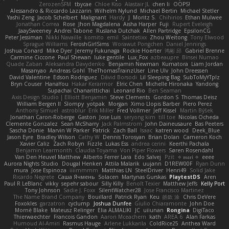
ZerozenSFM
tbycae
Chloe Kiso
Alastair JL
chen li
OOPS!
Alessandro & Riccardo Lazzarin
Wilhelm Nylund
Michael Bertin
Michael Stetler
Yashi Zeng
Jacob Schelbert
Malignant
Hardy
J
Moritz S.
Chihirios
Ethan Mulwee
Jonathan Correa
Rose
Jhon Magdalena
Aisha Harper
Fuji
Rupert Eveleigh
JaaySweeney
Andrei Tabone
Ruslana Dutchak
Allen Partridge
EpsilonCG
Peter Jessiman
Nikki Navaille
komito
emil
Saintetixx
Zhou Weitong
Tony Elwood
Sprague Williams
FeroshGirlSims
Worawut Pongchen
Daniel Jennings
Joshua Conard
Mike Dyer
Jeremy Fukunaga
Rockie Hoerter
鸿彬 邱
Gabriel Brenne
Carmine Ciccone
Paul Shewan
luke gentile
Lux_Fox
azbeaupre
Binsei Numao
Quade Zaban
Aleksandra Davydenko
Benjamin Newman
Kumatora
Liam Jordan
Masanyao
Andreas Gohl
TheThomasTrainzUser
Line Ulv
John Dreessen
David Valentine
Edson Rodriguez
Dávid Borsodi
Lil Sleeping Bag
SubToMyYTplz
Bryn Couser
HanaYou
Hakar Kerarmor
Elric Chen
Michelle Hironaka
Yandong
Supachai Chanarittichai
Leonard Rio
Ben Seaman
Axis Design Studio | Elliott Benjamin
Steve Clements
Gordon S
Thomas Deisz
William Bergen II
Slompy
yotpak
Morgan
Ximo Llopis Barber
Piero Perez
Anthony Simuel
astroblur
Erik Miller
Fred Vollmer
Jeff Kissel
Martin Býšek
Jonathan Caron-Roberge
Gaston
Jose Luis
seryong kim
till toe
Nicolas Ocheda
Clemente Gonzalez
Sean McSharry
Jack Palmstrom
John Daineusaure
Bas Peeters
Sascha Donie
Marvin W Parker
Patrick
Zach Ball
Isaac
katren wood
Deek_Blue
Jason Eyre
Bradley Wilson
Cathy W
Dennis Torosyan
Brian Dolan
Cameron Koch
Xavier Caliz
Zach Robyn
Fizzle
Lukas Ess
andrea cerini
Keerthi Pachala
Benjamin Learmonth
Claudia Toyama
Von Piper Flowers
Søren Rosendahl
Van Den Heuvel Matthew
Alberto Ferrer Lara
Edo Salvej
Pzit
✧ 𝔪𝔞𝔯𝔦 ✧
eeee
Aurora Nights Studio
Dougal Henken
Attila Malarik
uujann
D1REW00F
Ryan Dunn
mura
Jose Espinoza
iiiimmmm
Matthias LN
SteelDriver
Henri49
Solid Jake
Ricardo Negrete
Саша Ячмень
Solacen
Martynas Gurskas
PlaytestDS
Aren
Paul R LeBlanc
vikky
sepehr sabour
Silly Killy
Benoît Texier
Matthew Jeffs
Kelly Port
Tony Johnson
Sadie J. Foxx
SilentWatcher28
Jose Francisco Martinez
The Name Brand Company
Bouillard
Patrick Ryan
Keu
皓欽 涂
Chris DeVere
Foxokles
garzatron
cyclump
Joshua Dunfee
Giulio Chiaramonte
John Doe
Mornè Blake
Mateusz Relinger
Elia ALMALIKI
JC
uiiunan
Rongina
DigiTaco
Thierwaechter
Francois Gandon
Aaron Mceachern
kath
AREA 6
Alan Farkas
Humoud Al-Amiri
Rasmus Hauge
Arlene Lukkarila
ColdRice25
Anthea Ward