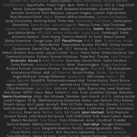
Junzhe Zhu
nate arnold
Flynn Duniho
Pietro Piemontese
Ronnie Barnett
Todd Bennion
SpacePuffle
Tristan Fogle
Spec
Peter G
rayryeng
鸝瑩 魏
Craig Smith
fatcat
Daisuke Nagasawa
Bruf4
Anastasia Komaritska
Laurent Belcour
Kenneth Simmons
Amir Mansour
Joaquim Vergara
Lizbeth
Dakota Klatt
Bryn Morrison-Elliott
Mana
Simeon Milkov Velchevsky
Camille De Bastiani
Jenya Zenchenko
Burning Astral
Three Hats
Jamonidas
Soul Evans
Carlos Javier
Silverelitist
Dane Bucao
Salomé Lagarde
Patricio Torres
Clara Truchsess
Chantal LeBlanc
Garrett Calloway
nøixzy
Nicholas Day
Svetlin
Marco Evangelisti
Jack Kibble-White
MTU1500
Jordan Krakowski
Juuso Sipilä
SofaKing42
Frank
Jermaine Dawson
Chen Huang
Étienne Pikatoff
Sri Sonti
Bassy's Games
Bailey Rosenthal
George Luna
JEFF
Plane2House
Bob F
Matt
Zoemoney
Azula
Christopher Johansen
Harry Merrett
Respectable Studios
Phil Wilt
Dmitry Sorokin
Cookymine
Daniel Dias
Pixi_lab
MD1
Veronica
Rory
Brendan Droppo
Kelton McEwen
Rico Levitt
Liquid Cooled
Nadia
Pedro Viana
Oleksii Komarov
Can
Desmond Johnson
Richard
Roman Volobuev
Teraa Bull
Chodey
Luke Fenwick
Xindrrobo
Noura S
Brett Wheeler
Bees Wax
Nicole Pérez
Frank Hereford
Carlos Ramírez
Arianna Montanari
Ikkeii
Shannonigans
Maggie Raycheva
Richard Funnell
Leonardo Borsten
Vinicius Morgado
BluntBSE
CW Animations
Anonymous Person
鈴葵
Jeff Kraemer
Nicole Findlay
Shirley
Lisa Anders
Angus McAloon
George Willaman
Sparazza D
RKG media
Manu T
S K
Lucas Signoles
NinjARTA
Mohamedmoawad Hilal
Tamás Kuklics
Pierre Moore
seguin matthis
OneGhastlyGhoul
yannick tooy
Toby Howe
Nastassia Reutskaya
Chris Wintermyer
Liam Davis
chris reis
Ross
styles
Blaine Gray
Lewis Stephens
Alex Brown
MDTH
maru
Make
Yokami c:
mik
Scott
Jonathan Ojibway
Brandon
Swann Fourmanoy
sinsin
Ken Ishikawa
Stanislav
ryan mrazik
峻辰 朱
Joshua Jacobs
Joseph Dignan
Ta Sp
Matthew-Gracey Desravines
Anika
Juan Ramón Ortiz Estévez
Shivam Ganju
Anıl Çaylak
JacobyO
Bình Võ Thiên
bavazov
Elhi Stevens
Alec Keck
halle stoeppler
david
jstevens
Martín Niz Tutoriales
Combrinck
Johan Simonsson
dokiderg
Brian Lane
Nathan Salla
S A Cooke
Jaber Alarbash
Solid Neptune
Donald Stooks
Little Weird Kid Stories
YUKI SHIBUTANI/ YUN
Trevor Larson
Aaron
Maxim Nordentz
Caio Notari
Tomi Ollikainen
Aimé
cloudhed
Duskfall
Samuel Bassale
Mathijs Peerboom
Filip Nyborg
leon labyk
Triangle Interactive
Philip Pryke
Dave
Fangzahn Aviation Studios
colinangusstudio
Mike L.
Chuck Morris
Mark Leonard
Will
francesco sabbatella
Alexander Leinauer
Tony Alfredsson
Salina De Leon
Lucas Cozzoli
Daniel Eijgendaal
Eliézer Ojeda