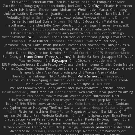
SETH WEBER
Sebastian Witt
Tom Pike
Kenleung Leung
Enrique Gonzalez
Zack Bishop
Rouge guy
brandon dudley
Joel Gordils
GadFlight
Charles Herrmann
Justin
LvH
K Anon
Richie
Karim Mohamed
Weichnudel
Marcus Grennborg
christian cuttino
DaveHuman
juanito
Johan L
Theresa A. Carroll
Iain Black
Einarr
Volatility
Stephen Smith
joshy west xoxo
Łukasz Pawłowski
Anthony Dilmore
Daniel Schmid Leal
Steele
Nitrosimi96
ANonEMoose
Gun Metal Games
macoll macoll
Brandon Joffe
Cory robertson
Ember
Sage Himeros
Sweeper3D
Bruno Yudi
Daddios Studios
Aleksey Pollack
Lotus
Fabrizio Guidotti
Esbern Hansen
ran nie
Justper's Furry Avatar World
Kevin LomondDesign
Victor Ghyssens
749R
CGautos
Kevin Anderson
dusan tomas
Jegregg
Travis Lemieux
Philipp T
David Pulcifer
Thomas Elliott
John Gutwin
Sara Tarr
Shay
CT
Jermaine Bouyea
Liam Smyth
Jim Bob
Michael Loh
doctor25th
Larry Jenkins
sv
Andrew Lamb
Hamad
rendered_pixel
der_mihi
Worked Wood
Alan Figg
Matias Dubos
BigWhiteLion
Karolina En
David Curiel
alec1025
BeepCodeMusic
Ben Granger
Bruno Simon (Three.js Journey)
Michelle Ma
Ben
glassapple 325
Woof
Maxime Detournière
Rayscaper
Chris Dickson
idkdude
성익 김
JSR Production house
Dustin Pettegrew
Alessandro Mennonna
Onalist
Devin Martin
Mehmet Oguz Derin
Quinn Kowitt
Lee Stranahan
Robert Whitehead
kocat
Grawlix
Hampus Linden
Alex Vega
orestis picard
S Waugh
Arjen Plakke
Noah Kollmannsberger
Niko
Austin Root
Misha Samorodin
Zach wood
Tabatha Lyn
Andrew Sprague
Karsten Eckelt
Tony
VolkEnVaderland
Raizzer47
Pablo Portal
Viktoriya
MisterBKWolf
שי יעקוב
DerHitsch
We Don't Know What A Car Is
James Patel
Joeri Woudstra
Rochelle Bricker
Bojan Rončević
Justin Green
Sof
Hope Hackett
Sven Kröger
Dejvo
JRichardGaming
fatalmuffin
Sharp
movies byevan
Ayleen
Adam Hutchinson
Neet
EchoTheComposer
Andreas Stockmayer
Ernesto Gomez
Joep Meindertsma
Todd KS
景琦 张景琦
trowelandspade
Phase
Colin Lohaus
atoves
Dan Goddard
Loo Cypher
Adrian Haugseng
TheSmallGacha
trvr
Jacob Hooper
Gaetano Gargano
민희 이
Flavio
Artmachiner
Remy Ponso
Magnús Antonsson
Ben Milius
Griffin
rayhaan.3d
Skyro
Rain
Violetta Radkevich
Chris
Philip Spiessberger
Bryce Powell
BladedBadge
Rafael Perez-Torro
Nemnomi
おるす
Photini By Design
Jason Buier
AblazZe
Rom1
Serin Jameson
Aden Bise
nobuyuki takahashi
ruffles
Nathan Stoltzfoos
Freddy Sghetti
Nick Jainschigg
Siyouardi
passivestar
sirdeadduke
Michael Sasse
Jackson Quinn Gray
Steve Teeps
Romanov_art Romanov_art