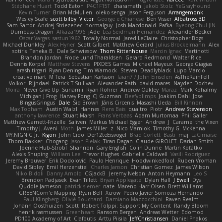
Stéphane Huart
Todd Eaton
P4C1F15T
charamath
Jakob Stolz
YeGrayHound
Kevin Turner
Brian McMullen
oleko senga
Jason Ferguson
Arrangemonk
Wesley Scafe
scott bilby
Victor
George e Chianese
Ben Visser
Albatross 3D
Sam Sartor
Andrej Striezenec
normalguy
Josh Macdonald
Pafka
Byeong Chul JIN
Dumbass Dragon
Alkaza1996
jAde
Lea Seidman Hernandez
Alexander Becker
Oscar Vargas
sastun1962
Totally Normal
Jared LeClaire
Christopher Bogs
Michael Dunkley
Alex Hyner
Scott Gilbert
Matthew Gerard
Julius Brockelmann
Alex
sotiris
Teneka B.
Dale Schwiesow
Thom Rittenhouse
Marcin Ignac
Martinotti
Brandon Jordan
Frode Lund Tharaldsen
Gerard Redmond
Walter Rice
Dennis Korpel
Matthew Stevens
PIXDES Games
Michael Mayeux
George Giagias
arash tirgari
Ryan Dening
Tim Warnock
Steven
Deadlyblack
Lupo Marcio
creative mart
M Tera
Sebastian Karlsson
Iaian7 / John Einselen
AsTheRainFell
Volkor
Rijndael
Patrick T Sullivan
Alexander Rath
david mares
Nayden Dochev
Moira
Never Give Up
Sunamii
Ryan Rohrer
Andrew Oakley
Maraz
Mark Kohalmy
Michigan J Frog
Harvey Fong
CJ Guzman
Beefyblimps
Joakim Dahl
Jose
BingusGringus
Dale
Sid Brown
Jānis Circenis
Masashi Ueda
Bill Kinnon
Max Topham
Austin Walzl
Hannes
Rens Bais
qualtro
Piotr
Andrew Stevenson
anthony lawrence
Stuart Marsh
Frans Verbaas
Adam Murtomaa
Phil Galler
Matthew Garnett-Frizelle
Saliven
Markus Michael Egger
Andrew
J
Caramel the Vixen
Timothy J. Aveni
Moth
James Miller
z
Nico Marniok
Timothy G. McKenna
MY.NIGNIG Jr.
Kigon
John Cido
Der12teEisvogel
Brad Corlett
Basti
maj
LaCimaise
Thom Bakker
Chogang
Jason Pielak
Tiran Dagan
Claude GIROLET
Darian Smith
Joenne Hub-Strobl
Shannon
Gary English
Colin Dunne
Martin Koťátko
Alexis Shuping
William Lee
Trevor Hughes
Gabriella Caldwell
Vasili Rodriguez
Jeremy Brouwer
Erik Dodolović
Paulo Henrique
Hoodwinkedfool
Ruben Vroman
David Sibley
Emil Herzenstiel
Charles Janson
Christian Gomez
James Wilson
Niko Bidoli
Danny Arnold
CGJackB
Jeremy Nelson
Anton Heymann
Leo S
Brendon Padjasek
Evan Tillett
Bryan Applegate
Dylan Hall
J Ewell
Dys
Quddle Jameson
patrick siemer
nate
Mareno Harr Olsen
Brett Williams
GREENCom'e Mapping
Ryan Bell
Xcrow
Pedro Javier Somoza Hernando
Paul Klingberg
Olivié Bouchard
Damiano Mazzocchini
Raven Realm
Johann Oosthuizen
Scott
Robert Tolppi: Support My Content
Randy Bloom
henrik rasmussen
Greenheart
Ransom Bergen
Andreas Wetter
Edomod
PD100 Academy of Art
Clafoutis
Arttu Piisila
JeffChristiansen
Daniel Phakos