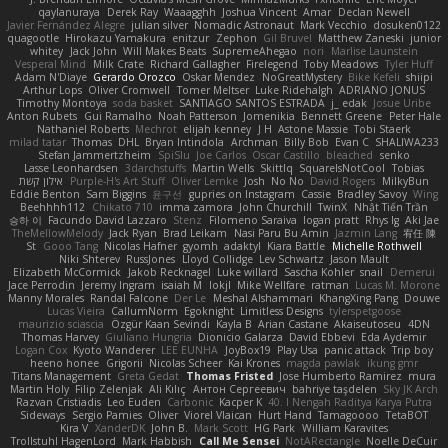
qaylanuraya
Derek Ray
Waaagghh
Joshua Vincent
Amar
Declan Newell
Javier Fernández Alegre
julian silver
Nomadic Astronaut
Mark Vecchio
dosuken0122
quagootle
Hirokazu Yamakura
enitzur
Zephon
Gil Bruvel
Matthew Zaneski
junior
whitey
Jack John
Will Makes Beats
SupremeAhegao
nori
Marlise Launstein
Vesperal Mind
Milk Crate
Richard Gallagher
Firelegend
Toby Meadows
Tyler Huff
Adam N'Diaye
Gerardo Orozco
Oskar Mendez
NoGreatMystery
Bike Kefeli
shiipi
Arthur Lops
Oliver Cromwell
Tomer Meltser
Luke Ridehalgh
ADRIANO JONUS
Timothy Montoya
soda basket
SANTIAGO SANTOS ESTRADA
j_ edak
Josue Uribe
Anton Rubets
Gui Ramalho
Noah Patterson
Jomenikia
Bennett Greene
Peter Hale
Nathaniel Roberts
Mechrot
elijah kenney
J H
Astone Massie
Tobi Staerk
milad tatar
Thomas
DHL
Bryan Intindola
Archman
Billy Bob
Evan C
SHALIWA233
Stefan Jammertzheim
SpiSlu
Joe Carlos
Oscar Castillo
bleached
senko
Lasse Leonhardsen
3darchstuffs
Martin Wells
Skittlq
SquareIsNotCool
Tobias
אילון קשת
Purple-H's Art Stuff
Oliver Lemke
Josh
No No
David Rogers
MilkyBun
Eddie Benton
Sam Biggins
윤구선
gupries on Instagram
Cassie
Bradley Savoy
Wing
Beehhhh112
Chikato 710
imma zamora
John Churchill
TwinX
Nhật Tiến Trần
승하 이
Facundo David Lazzaro
Stenz
Filomeno Saraiva
logan pratt
Rhys lg
Aki Jae
TheMellowMelody
Jack Ryan
Brad Leikam
Nasi Paru Bu Amin
Jazmin Lang
宥任 陳
St
Gooo Tang
Nicolas Hafner
gyomh
adaktyl
Kiara Battle
Michelle Rothwell
Niki Shterev
RussJones
Lloyd Collidge
Lev Schwartz
Jason Mault
Elizabeth McCormick
Jakob Recknagel
Luke willard
Sascha Kohler
snail
Demerui
Jace Perrodin
Jeremy Ingram
isaiah M
lokjl
Mike Wellfare
ratman
Lucas M. Morone
Manny Morales
Randal Falcone
Der Le
Meshal Alshammari
KhangXing Pang
Douwe
Lucas Vieira
CallumNorm
Egoknight
Limitless Designs
tylerspetgoose
maurizio sciascia
Özgür Kaan Sevindi
Kayla B
Arian Castane
Akaiseutoseu
4DN
Thomas Harvey
Giuliano Hungria
Dionicio Galarza
David Ebbevi
Eda Aydemir
Logan Cox
Kyoto Wanderer
LEE EUNHA
JoyBox19
Play Usa
panic attack
Trip boy
heeno honee
Grigorii
Nicolas Scheer
Kai Krones
magda pawlak
ikung gmr
Titans Management
Greta Gedat
Thomas Fristed
Jose Humberto Ramirez
mura
Martin Holy
Filip Zelenjak
Ali Kılıç
Антон Сергеевич
bahriye taşdelen
Sky JK Arch
Razvan Cristiadis
Leo Euden
Carbonic
Kacper K
40. I Nengah Raditya Karya Putra
Sideways
Sergio Pamies
Oliver
Viorel Vlaican
Hurt Hand
Tamagoooo
TetaBOT
Kira V
XanderDK
John B.
Mark Scott
HG Park
William Karavites
Trollstuhl HagenLord
Mark Habbish
Call Me Sensei
NotARectangle
Noelle DeCuir