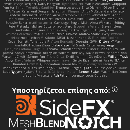
Harry Boorman
Andy Davis
Nikolai Petersen
Chris Layfield
Morrissey Alexander
swxift
savage Designer
Darcy Hodgson
Ryan Stelzleni
Martin Alexander
Giupponi
Yun Ha
Simon Tremblay Gauthier
Emma Levesque
Erica Dlamini
Oliver Thomsen
V A
Yasser Raies
Anil Dongre
Haradinxiii
Khupaar
Andy McCabe
Gene Cerrato
Frederik Kirkegaard Esbensen
Arda
Jackrobin23
Groot
Rahmat Rizal Andhi
Daniel Ruiz G
Kortez Crockett
Michael Fuchs
Mike C.
Александр Татаринов
Schuyler Baker
matthew armer
Gav Judge
Sergio
Misik
Alexa Wilkerson Editing
Peter Pietlasky
Michael Buttaro
Jackt
Aero
Jacqueline Valero
Steve mcbees
Amberlie Rodriguez
Uranus Peregrine
kokuragari
CJ Duguay
Ivan
Assima Dauletbek
ツキ ミ
Adam
NinjaSubRosa
Andrew Stone
Avery
rwgames
felipe zucoli
ethan M
Yakoto
DB3d
Mason
Nene
高 日
Nicolo' Paolino
Cedar Scarlett
Tunanodra-P
Victor Bondatiy
Quentin
GWH
Kirsten
KT Mack
FrantaBOT
edwin Zhou
Blake Rizzo
Tal Smith
Carter Farrey
Angel
Juan José Castaño
HugoRC
Xenalto
Schmitthoffer Zsolt
indi81
biscuit
Kay
Toff
Jovana
Sofiya Ibragimova
BlizzyFox
William Thirlaway
David Brown
Babacar Diop
Marco
noCrxdit
Samuel Furr
Trisha Chua
Skkiff
nan mi
GlazeDonut
William Travis
Aspyr
David Vidmar
Whispers
rony maayan
Sergio Rizen
abimi
Ace 6s
TLAlice
Brandon Gowera
Qupomotion
anwar hakim
mkdesigners
Patrick W
Isaac Castañeda
Miltos
imduong2k6
Michael Berger
Q Uto
TheCrispySnake
Dionis
Isaac Nguyen
4jakers18
tuna
Rafal
Jeroen Natter
Samuel Blake
Maximillian Dono
draqon ofwhitestars
Ash Patron
Lorenzo
Lucas Cordeiro
Υποστηρίζεται επίσης από: