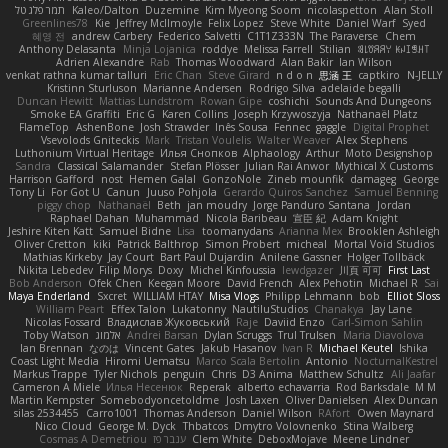
תמר פלג טל
Kaleo/Dalton
Duzemine
Kim Myeong Soom
nicolaspetton
Alan Stoll
Greenlines78
Kie
Jeffrey McIlmoyle
Felix Lopez
Steve White
Daniel Warf
Syed
혜영 전
andrew Carbery
Federico Salvetti
C1T1Z333N
The Paraverse
Chem
Anthony Delasanta
Minja Lojanica
roddye
Melissa Farrell
Stilian
ꌃ꒒ꀎꋪꋪꌩ ꀘꈤꀤꁅꃅ꓄
Adrien Alexandre
Rab
Thomas Woodward
Alan Bakir
Ian Wilson
venkat rathna kumar talluri
Eric Chan
Steve Girard
n d o n
思涵 王
captkiro
N-JELLY
Kristinn Sturluson
Marianne Andersen
Rodrigo Silva
adelaide begalli
Duncan Hewitt
Mattias Lundstrom
Rowan Gipe
coshichi
Sounds And Dungeons
Smoke EA Graffiti
Eric G
Karen Collins
Joseph Krzywoszyja
Nathanaël Platz
FlameTop
AshenBone
Josh Strawder
Inês Sousa
Fennec
gaggle
Digital Prophet
Vsevolods Gniteckis
Mark
Tristan Voulelis
Walter Weaver
Alex Stephens
Luthonium Virtual Heritage
Илья Снопков
Alphaology
Arthur
Moto Designshop
Sandra
Classical Salamander
Stefan Plösser
Julian Rai Anwor
Mythical X Customs
Harrison Gafford
nost
Hemen Galal
GonzoNole
Zineb mounfik
damageg
George
Tony Li
For Got U
Canun
Juuso Pohjola
Gerardo Quiros Sanchez
Samuel Benning
piggy chop
Nathanaël
Beth
jan moudry
Jorge Panduro Santana
Jordan
Raphael Dahan
Muhammad
Nicola Baribeau
宣臣 紀
Adam Knight
Jeshire Kiten Katt
Samuel Bidne
Lisa
toomanydans
Arianna Mex
Brooklen Ashleigh
Oliver Cretton
kiki
Patrick Balthrop
Simon Probert
micheal
Mortal Void Studios
Mathias Kirkeby
Jay Court
Bart Paul Dujardin
Anilene Gassner
Holger Tollbäck
Nikita Lebedev
Filip Morys
Doxy
Michel Kinfoussia
lewdgazer
川頁 可可
First Last
Bob Anderson
Ofek Chen
Keegan Moore
David French
Alex Pehotin
Michael R
Sai
Maya Enderland
Sxcret
WILLIAM HTAY
Misa Vlogs
Philipp Lehmann
bob
Elliot Sloss
William Peart
Effex Talon
Lukatonny
NautiluStudios
Chanakya
Jay Lane
Nicolas Fossard
Владислав Жуковський
Raje
Daviid Enzo
Carl-Simon Sahlin
Toby Watson
אלמוג
Andrei Barsan
Dylan Scruggs
Trul Trulsen
Maria Diavolova
Ian Brennan
なのは
Vincent Gates
Jakub Hasanov
Ivan R
Michael Keutel
Ishika
Coast Light Media
Hiromi Uematsu
Marco Scala Bertolin
Antonio
NocturnalKestrel
Markus Trappe
Tyler Nichols
penguin
Chris
D3 Anima
Matthew Schultz
Ali Jaafar
Cameron A Miele
Илья Несенюк
Reperak
alberto echavarria
Rod Barksdale
M M
Martin Kempster
Somebodyoncetoldme
Josh Laxen
Oliver Danielsen
Alex Duncan
silas 2534455
Carro1001
Thomas Anderson
Daniel Wilson
RAfort
Owen Maynard
Nico Cloud
George M. Dyck
Thbatcos
Dmytro Volovnenko
Stina Walberg
Cosmas A Demetriou
ענבר פז
Clem White
DeboxMojave
Meene Lindner