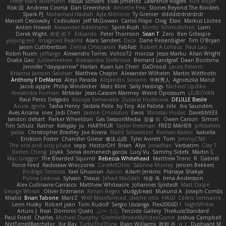
Peter Mark Wittmann
Pascal Scrivani
Elias Jimenez
Lawrence Rogers
Kurt Boyer
Risk 📀
Andreea Cosma
Dan Greenheck
Annette Pew
Stories Beyond The Borders
Spark PJ
Mohamad Hadlah
Kyle Mitrione
Ty Grenier
dddddrdrdrdrdr
Marcell Ceslowsky
Cedoulain
Jeff McGowan
Carlos Filipe
Oleg
Elsie
Markus Löchte
Anton Howell
Alexander Adelmann
Spirit-Rush
Moritz Schmidtchen
Liam
Derek Wight
幸史 松下
Eduardo
Peter Thomson
Sean T
Zero
Ben Gillespie
yuijung seo
Imagined Realms
Alani Sanders
Deck
Dane Reisenbigler
Tim O'Bryan
Jason Cuthbertson
Zerina Cmajcanin
FabFab
Robert A Lohaus
Paul Lau
Robin Nuen
jeffsarge
Alexandro Torres
Volico72
morzsa
Jesse Marku
Allan Wright
Drake Gao
Julileeheehee
Aleksandra Stefanova
Bernard Landgraf
Daan Bootsma
Jennifer "daysparrow" Harlan
Kuan lun Chen
DaDrood
Laura Pesenti
Brianna Janssen Saldivar
Matthew Chapin
Alexander Wilhelm
Martin Wittfooth
Anthony F DeMarco
Alejo Parada
Alejandro Soriano
中村秀人
Agnieszka Marut
Jacob apple
Philip Windecker
Matz Klint
Sally Hastings
Michael Updike
Alexandra Forman
MrIsklar
Jean-Cassien Marmey
Weird Oposssum
LIUBOYAN
Raul Perez Delgado
Kazuya Yamanaka
Zuzana Hudecova
DELILLE Basile
Acura .Ignite
Tasha Henry
Sedale Pelle
by Tiny
Ale Pašeta
nile
Ike Saunders
Aves Arcana
inex
Jedi Chen
Jaxson Crookston
Ewos
Miroslav Hudec
Davebb933
landon dehart
Parker Wheeldon
Gas SessionMedia
정율 이
Owen Carson
Simon
Tim Schulz
Ratner
KelsyJay
Jo
HARTHUR
Taylor Freeman
FRED MAHER
prfctwhite
yataa
Christopher Bradley
Joe Rivera
Malte Schweitzer
Roman Kaelin
Isabella
Erickson Foster
Chandler Griese
修汰 山田
Tyler Avirett
Tom
JimmyCNX
The one and only phase
sepp
HectorOH
Brian
Alyx
Jonathan
Verbatim
Clay T
Reiten Cheng
Joykk
Sonia domenech garcia
Lucy Vu
Sammy Sidefx
Martin C
Mac Greggor
The Bearded Squirrel
Rebecca Whitehead
Matthew Tronc
R
Gabirél
Force Feed
Radosław Wieczorek
CineArtOhio
Sabrina Munley
Jeroen Bekkers
Rodrigo Terrazas
Yael Ghusoun
Aaron
Adam Jenkins
Pranaya Shakya
Polina Leskova
Sylvain
Traxus
Jehad Maddah
재윤 옥
Irma Andersson
Alex Cullinane-Carrasco
Matthew Whiteacre
Johannes Sjöstedt
Matt Dalpé
George Wheat
Oliver Erdmann
Kenan Regez
sludgybeast
Mukund A
Joseph Combs
Khalid
Brian Tabone
MarzZ
Well Misinformed
charlie otto
HAGI
Cédric Vermeirre
Leon Husky
Robert jean
Tom Rudolf
Sergio Uscanga
Flex2006D !
NightWriter
Arturo J. Real
Dominic Qusto
ぶー うじ
Tenzide Gallery
TheAuraStandard
Paul Friedl
Charles
Michael Dunphy
GremlinBrokeMyVideoGame
Joshua Campbell
NotTerrellBatchelor
Xie Ray
TurtleTheThing
Ryan Williams
政則 谷
w z
Dushyant M