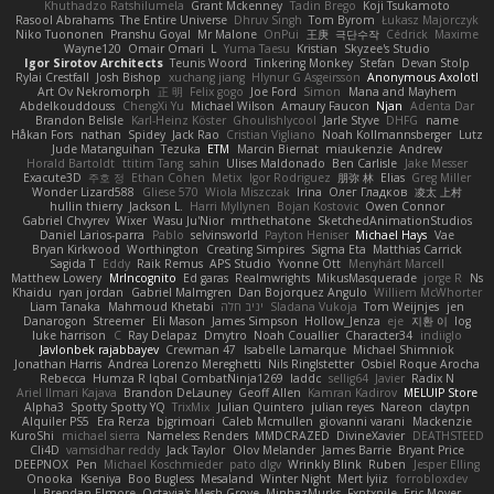
Khuthadzo Ratshilumela
Grant Mckenney
Tadin Brego
Koji Tsukamoto
Rasool Abrahams
The Entire Universe
Dhruv Singh
Tom Byrom
Łukasz Majorczyk
Niko Tuononen
Pranshu Goyal
Mr Malone
OnPui
王庚
극단수작
Cédrick
Maxime
Wayne120
Omair Omari
L
Yuma Taesu
Kristian
Skyzee's Studio
Igor Sirotov Architects
Teunis Woord
Tinkering Monkey
Stefan
Devan Stolp
Rylai Crestfall
Josh Bishop
xuchang jiang
Hlynur G Asgeirsson
Anonymous Axolotl
Art Ov Nekromorph
正 明
Felix gogo
Joe Ford
Simon
Mana and Mayhem
Abdelkouddouss
ChengXi Yu
Michael Wilson
Amaury Faucon
Njan
Adenta Dar
Brandon Belisle
Karl-Heinz Köster
Ghoulishlycool
Jarle Styve
DHFG
name
Håkan Fors
nathan
Spidey
Jack Rao
Cristian Vigliano
Noah Kollmannsberger
Lutz
Jude Matanguihan
Tezuka
ETM
Marcin Biernat
miaukenzie
Andrew
Horald Bartoldt
ttitim Tang
sahin
Ulises Maldonado
Ben Carlisle
Jake Messer
Exacute3D
주호 정
Ethan Cohen
Metix
Igor Rodriguez
朋弥 林
Elias
Greg Miller
Wonder Lizard588
Gliese 570
Wiola Miszczak
Irina
Олег Гладков
凌太 上村
hullin thierry
Jackson L.
Harri Myllynen
Bojan Kostovic
Owen Connor
Gabriel Chvyrev
Wixer
Wasu Ju'Nior
mrthethatone
SketchedAnimationStudios
Daniel Larios-parra
Pablo
selvinsworld
Payton Heniser
Michael Hays
Vae
Bryan Kirkwood
Worthington
Creating Simpires
Sigma Eta
Matthias Carrick
Sagida T
Eddy
Raik Remus
APS Studio
Yvonne Ott
Menyhárt Marcell
Matthew Lowery
MrIncognito
Ed garas
Realmwrights
MikusMasquerade
jorge R
Ns
Khaidu
ryan jordan
Gabriel Malmgren
Dan Bojorquez Angulo
Williem McWhorter
Liam Tanaka
Mahmoud Khetabi
יניב חלה
Sladana Vukoja
Tom Weijnjes
jen
Danarogon
Streemer
Eli Mason
James Simpson
Hollow_Jenza
eje
지환 이
log
luke harrison
C
Ray Delapaz
Dmytro
Noah Couallier
Character34
indiiglo
Javlonbek rajabbayev
Crewman 47
Isabelle Lamarque
Michael Shimniok
Jonathan Harris
Andrea Lorenzo Mereghetti
Nils Ringlstetter
Osbiel Roque Arocha
Rebecca
Humza R Iqbal CombatNinja1269
laddc
sellig64
Javier
Radix N
Ariel Ilmari Kajava
Brandon DeLauney
Geoff Allen
Kamran Kadirov
MELUIP Store
Alpha3
Spotty Spotty YQ
TrixMix
Julian Quintero
julian reyes
Nareon
claytpn
Alquiler PS5
Era Rerza
bjgrimoari
Caleb Mcmullen
giovanni varani
Mackenzie
KuroShi
michael sierra
Nameless Renders
MMDCRAZED
DivineXavier
DEATHSTEED
Cli4D
vamsidhar reddy
Jack Taylor
Olov Melander
James Barrie
Bryant Price
DEEPNOX
Pen
Michael Koschmieder
pato dlgv
Wrinkly Blink
Ruben
Jesper Elling
Onooka
Kseniya
Boo Bugless
Mesaland
Winter Night
Mert İyiiz
forrobloxdev
J. Brendan Elmore
Octavia's Mesh Grove
MinhazMurks
Fxntxnile
Eric Moyer