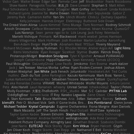
Victor Gan
Walter Bosse
Edgar San
Pamela Case
Jeff
Modicolitor
Frank Riccobono
Shaw Kaake
Panagiotis Tourlas
果冻_JS
Dave Liewald
Stephan S
Matt Allen
Paul Schicketanz
Norimichi Sano
DGagster
Matt Griffey
Ian Hubert
Linda Robbins
Richard Lyons
Joanne Tai
Mahe Dewan
Finn Bear
Ivan Sepulveda
Gabor Z
Jeremy Park
Cameron Keffer
Yan Shi
Ulrich Woehr
Chris Li
Zachary Capalbo
Kelly Johnson
Hannes Dreyer
Elektrospy
Buttered Side Down
The Dread Vixen Alinsa
Laura Kimmel
Timo Muraja
Tom Norman
Rodney Schmidt
Arioch Snowpaw
Catface Meowmers
gardeninn thomas
Istvan Kozma
QuesoGr7
Luis Naranjo
Sean
jamie ngai to lo
Lök Leung
Jack Foley
fxtentacle
Marielli Vichique
Primaris
Kirt Blackwood
mark wrabel
James Harrison
Alvaro Villagomez
Mark Hoffman
Josh Roenker
Martin Lukačka
AaronFung
Ben-Adam Berger
Hun73rdk
Abraham Mast
YYSSun
Thierry Mayrand
Richard McGowan
Aubrey Pullman
R.J. Rhodes Writes
Atelier Argos Art
Light Films
Rémi Verschelde
Ryan Reisiger
SizeKivit
Stymie
Dustin
Patrick Brady
ProtanopicMidget
Brandon Snodgrass
Tyler K Spicher
Arnaud PUIRAVAUD
Joseph Catrambone
HippoThalamus
Sean Kennedy
Tomek LECOCQ
Paul Mcloughlin
DaLivelyGhost
Lose Pacific
Jimikimo
Ben Bosma
mark stalzer
Jack J
Ian Neisser
Marcus Morba
LePew
Ryan Roden-Corrent
Joshua Albers
Kristen Westphal
Jon White
Jack Fenech
Jotunkottr
Hexdrake's Art
Ted Curtis
nullinc
Zach du Toit
John Partington
Kazuki Kamimura
Mark Boss
Yaron L.
Lukas Kalbertodt
Marcos Vaz
Sébastien Tricoire
Masanori Tottori
QuirkyTopHat
ReJ aka Renaldas Zioma
VFRAME
Michael Whiteside
Wolfer Moyens
Arturo Leone
Pete
Alex Harvill
Lauri Kananen
wheany
Unreal Sensei
tchaikovsky2
Taylor J Peters
Molly Footman
大重生-TheRebirth
RSH__studio
Mat
S C
Cailrdar
PYTHA Lab
OddlyBigBear
binotti lucia
IT Roy
Karabo Legwaila
Zane Olson
Chord Shore
A. Stan Konowitz
Talii
Bruce Matthews
Aria
3dfan
Xatonym
Barney
Sethesh
blendFX
Petr O
Michael Vick
Seth // Gone Indie, Bro...
Eric Pontbriand
Glenn Jones
Michael Tedder
Krystal Camprubi
Eugene Ovcharenko
Fiona Margrie
Alan Daniels
Mark Mazaitis
Jeff
The Sarah Hirsch
Paul Dolzall
Wolf Daw
kyleboze
Taylor Galen Kadee
Steven Ekholm
Stephen Ellis
Aximmetry Technologies
Sarah Wiener
Andrew Faithfull
wellingtoncrab
Ada Rose Cannon
Resilient Picture Company
Almighty Laxz
Jonathan Brandt
Szabolcs Dombi
Jose Nario
ELITECAD
Nick Storey
Ryan
Kim Vitkus
Bryan Halcott
Glyph
Jan Oliver Koch
Reggie Storm
Dan Repp
pk
Nathaniel E Bell
Benita Winckler
Kai Honeck
Íkara
Psychosadistic
Algot Nordström
Trag1cHaze
KaiCee
Kurt Wilson