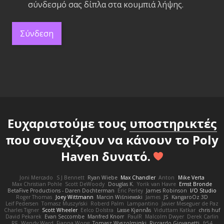
σύνδεσμό σας δίπλα στα κουμπιά λήψης.
Σύνδεση
Ευχαριστούμε τους
υποστηρικτές
που συνεχίζουν να κάνουν το Poly
Haven δυνατό.
Joni Mercado
S J Bennett
Ryan Wiebe
Max Chandler
Anton
Mike Verta
Max Christian Pohle
Scott DeWoody
Douglas K.
Yorik van Havre
Ernst Bronde
BetaFive Productions - Daren Dochterman
Eric Perley
James Robinson
I/O Studio
Roger Thomas
Joey Wittmann
Marcin Wiśniewski
James
JS
KangaroOz 3D
Leif Pedersen
Tomasz Muszyński
Roberd Palm
Lampantino
Javier Meseguer de Paz
Charles Tigner
Scott Wheeler
Eelco Dolstra
Lasse Kjønnås
Viduttam Katkar
chris huf
David Pekarek
Evan Seccombe
Manfred Knorr
PaulR
Malcolm Dwyer
Derek Carlin
RF
Wendy Ward
Fianna Wong
Tomasz Wyszolmirski
Riccardo Giovanetti
fr54