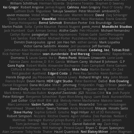
William Schilthuis
Herman Idzerda
Stephane Toraldo
Stephen D Swaney
Kai Gregor
Robert Angone
James Rogers
Calinou
Alan Gregory
Paul O' Grady
Phyl
Luthien Dulk
Miguelaxa
Takuya Sawatari
Peter Moonen
ambientCG
xavier moscoso
Vedat Afuzi
Thomas Lisle
Warren Moore
David
Zaq Schlanger
Chase Stone
Conicer
VoxelKei
Mikkel Nielsen
Nico Wardakas
Frank Grande
Denys Holovyanko
Bernd Schmidt
Brendon Porter
Erik Brundidge
Samuel
Martin Pražák
Sofia
Cyrille Maurice
Patrick Nugent
penti_mmd
Mondlicht Studios
Jack Humbert
Gun
Arman Sernaz
Atdhe Gashi
Petr Hloušek
Michael Fernandez
Caitlyn Byrne
paragsatyal
Nino Kapetanovic
Tobias Gallé
SonOfPorcupine
Leo Santos
Rob Waller
Michael Porter
Puzzlebox Props
Justin
honda78
Dimitri Diakopoulos
zgred
Jen Hao Yeh
esther carney
Mark Lopatka
Victor Gama Sabbithi
Alexlee
Jed Laurance
Jeff Barnaby
Johnathan Alan Vanderpool
Oliver Hotz
Scott Wilson
Cadalog, Inc.
Tobias Rösli
Rick Palmer
Neal Huston
sean dunderdale
Erel Herzog
OroborosNZ
RaptorBricks
Domenic S
Laura Ganis
Ike Li
Pietro Ponti
William Unsworth
Lorie Loeb
Fabrice Zaini
Andrew_D
R.H. García
William Carey
Michael B Johnson
G.P
Goro Fujita
Robert Wallis
Alexander Bachvarov
Evan Campbell
Rene Gansen
Clifford A Worsham
Fábio De Carvalho
Mike Festa
Martin Banak - Dr Zed
fred gissubel
Ayetheist
Edgard Costa
JJ
Pere Pau Sancho
Kevin Barnum
Henrik Berglund
Jay Piboontum
Patrick Lowry
Richard Wright
kiky
John Moon
Francis Boyle
Devin Harris
HDR Light Studio
Peter Baintner
Da5id
Bob Dowling
Daniel Fitzgerald
Dana McCabe
Miket
jehrmaig
f1rstpers0n
Peggy O'Brien
Jason Lai
Bernd Dully
Satoshi Yamasaki
Doug Auerbach
fengquan wang
Aeon Soul
Mark Krenz
Nicholas Rubin
Krzysztof Zwolinski
JG3
Nicolas Côté
V-o
Josh Purple
Peter Rittinger
Benjamin Schechter
Ryan Won-Meng Apuy
Liam Beck
AuroranFilms
Just Gollor
Glyn Wolf
亮作 淡波
Melody Helen MacFarlane
Makoto Izawa
Marc Lemoine
Vadim Turchin
Odin3D
Travis
Moiarte3d
Tim van Helsdingen
WyrmHead
Shawn Miller
Tawny Tomsen
Andy Hickmott
Mikayla
Hiroshi Saito
Steve Hurley
Sophie Gilbert
Grische
Nigel Hillyer
Art of 3D Rendering
Robert Simpson
Nizzero
Ritchie Owens
Agon Ushaku
Zisis Psalidas
Nelson C
Matthias
Stareagle
BunnyCyclops Bunny
J.C.
Jason Scott
Jacob Larson
Tom Jachmann
Max
Cristian Rocco
Daniel Raboldt
ray
Zach Hoy
Bernhard Hoffmann
Will Hattingh
Perard-Gayot
Bryan C
Bojan Spasojevic
Alan Camerer
Toby Yoda
Thater
Hazel Quantock
Neil Blakey-Milner
John Wagman