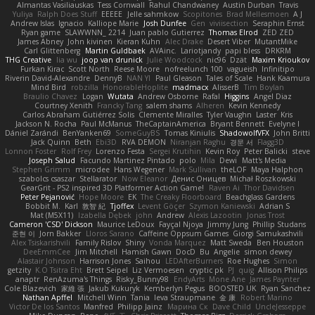
Almantas Vasiliauskas
Tess Cornwall
Rahul Chandwaney
Austin Durban
Travis
Yuliya
Ralph Does Stuff
EEEEE
Jelle sahmkow
Scopitones
Brad Mellesmoen
A J
Andrew Islas
Ignacio
Kalliope Marie
Josh Dunfee
Gen
viviisection
Seraphin Ernst
Ryan game
SLAWWNN_ 2214
Juan pablo Gutierrez
Thomas Elrod
ZED ZED
James Abney
John kivinen
Kieran Kuhn
Alec Drake
Desert Viber
MutantMike
Carl Glittenberg
Martin Guldbaek
AVAinc.
Lariotjandy
papi bless
DRKRM
THG Creative
lia wu
joop van drunick
Julie Woodcock
nic96
Dzät
Maxim Krioukov
Furkan Kirac
Scott North
Reese Moore
nofreelunch 100
vagueish
Infinitipo
Riverin David-Alexandre
DennyB
NAN YI
Paul Gleason
Tales of Scale
Hank Kaamura
Mind Bird
robzilla
HonorableHoplite
madmacx
AlisserB
Tim Boylan
Braulio Chavez
Logan
Wutata
Andrew Osborne
Rafal
Higgins
Angel Diaz
Courtney Xenith
Francky Tang
salem shams
Alheren
Kevin Kennedy
Carlos Abraham Gutiérrez Solis
Clemente Miralles
Tyler Vaughn
Laster
Kris
Jackson N. Rocha
Paul McManus
TheCaptainAmerica
Bryant Bennett
Evelyne I
Dániel Zarándi
BenYanken69
SomeGuyBS
Tomas Kiniulis
ShadowolfVFX
John Britti
Jack Quinn
Beth
Ebi3D
RVA DEMON
Niranjan Raghu
경문 서
Flagg3D
Lonnon Foster
Rolf Frey
Lorenzo Festa
Sergei Krutihin
Kevin Roy
Peter Balicki
steve
Joseph Salud
Facundo Martinez Pintado
polo
Mila
Dewi
Matt's Media
Stephen Grimm
microdee
Hans Wegener
Mark Sullivan
theLOF
Maya Halphon
szabolcs csaszar
Stellarator
Now Eleanor
Денис Оницев
Michał Roszkowski
GearGrit - PS2 inspired 3D Platformer Action Game!
Raven Ai
Thor Davidsen
Peter Pejanović
Hope Moore
EK
The Creaky Floorboard
Beachglass Gardens
Bobbit M.
Karl
敦智 紀
Tjoffex
Levent Göçer
Szymon Kaniewski
Adrian S
Mat (M5X11)
Izabella Dębek
john
Andrew
Alexis Lazootin
Jonas Trost
Cameron 'CSD' Dickson
Maurice LeDoux
Fayçal Njoya
Jimmy Jung
Phillip Studans
준현 이
Jorn Bakker
Lloros Sarano
Caffeine Oppsum Games
Giorgi Samukashvili
Alex Tsiskarishvili
Family Rislov
Shiny
Vonda Marquez
Matt Sweda
Ben Houston
DeeEmmCee
Jim Mitchell
Hamish Gawn
DocD
Bu
Angelie
simon dewey
Alastair Johnson
Harrison Jones
Saihou
LEDAfterBurners
Roe Hughes
Simon
getzity
K.O Tsitra Eht
Brett Seipel
Liz Vermoesen
cryptic pk
PJ
quig
Allison Philips
anaptr
RenAzuma's Things
Risky_Bunny98
EndyArts
Mone Ane
James Paynter
Cole Blazevich
家維 張
Jakub Kukuryk
Kemberlyn Pegus
BOOSTED UK
Ryan Sanchez
Nathan Apffel
Mitchell Winn
Tania
Ieva Straupmane
金 康
Robert Marino
Victor De los Santos
Manfred
Philipp Jainz
Марина Ск
Dave Child
UncleJesseppe