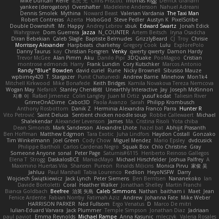
Mike Duncan
Rene
名氏 无
Chris Priscott
Thomas Rigg
Derrick Graham
yankee (derogatory)
Overshafter
Madeleine Andersson
Nahuel Adreani
Dennis Smolek
Mythina
Noward Beast
Valerian Vardania
The Taxi Man
Robert Contreras
Azerta
HoboGod
Steve Pedler
Austyn K
PixelScribe
Double Downshift
Mr. Happy
Andrey Lebrov
sbuk
Edward Swartz
Jonah Edick
Wahrgrave
Dom Guerrera
Jazza
N_COUNTER
Artem Beitsch
Iryna Osadcha
Diran Bebekian
Caleb Slagle
Baptiste Belmudes
GrizzlyBeard
CJ
Troy
Chrisie
Morrissey Alexander
Harpbeats
charliehsy
Gregory Cook
Lulu
ExplorePolo
Danny Taurus
kay
Christian Forsgren
Venky
qwerty qwerty
Damon Hardy
Trevor McGee
Alan Pimm
Aku
Danilo Pipi
3DQuake
PooMagoo
Cristian
montrose edmonds
Harry
Frank Lundin
Cory Kutschker
Marcos Antonio
Randy "Blue" Bowden
david curiel
Rune
Nicky Brownell
Sibusiso Mauze
wpbirney420
T. Stargazer
Punit Chaturvedi
Andrew Barrie
Minehow
Mon1k4
Mitchell Kirkwood
Mike Bonafede
Keith Bridges
Kamila Novakova Tereza Nemcova
Wogan May
NefaroX
Stanley Chen榕樹
Unearthly Interactive
Jay
Joseph McKinnon
지후 이
Rafael Jimenez
Colin Langley
Juan M Ortiz
yusuf kodat
Taliesin River
GrimeOnADime
Cabot3D
Paola Avanzo
Sarah
Philipp Krombusch
Anthony Rosbottom
Danik Z
Herminia Alexandra Franco Parra
Hunter R
Vito Petrović
Saint Deluca
Sentient chicken noodle soup
Robbe Callewaert
Michael
Shalekendar
Alexander Levenson
James
Ma. Cristina Risoli
Yota chiba
Dean Simonds
Mark Sanderson
Alexandre Lhote
hazel bat
Abhijit Prasanth
Ben Hoffman
Matthew Edgmon
Tara Exotic
Juha Lindfors
Haydon Costall
Gonzako
Tim Winkelmann
Joel Green
Cody Chow
Miguel Mendez
Mario Epsley
dvdcusick
Philippe Bartholi
Carlos Cardenas Negro
Squak Box
Chlo Christine
Gray
Someone Anyone
sonal
Peter Page
Saturnis#6115
Heriberto Reinoso Gallegos
Elena T
Strogg
DaskalosBCE
ManiacMayo
Michael Hirschfelder
Joshua Palfrey
A
Maximino Huertas Vila
Shansen
Pureon
Rinalds Miļicins
Monica Pirvu
家俊 吴
Jahluu
Paul Marshall
Tabia Lourenco
Redlion
HeyoNSFW
Darry
Wojciech Świątkiewicz
Jack Lynch
Peter Siemens
Ben Berntsen
Nananekoko
Ian
Davide Bortoletti
Coral
Heather Walker
Jonathan Shelley
Martín Franchi
Bianca Goldbach
Beefree
治英 矢島
Caleb Simmons
Nathan
baitham i
Maet
Jean
Fenice Ardente
Fabian Norrby
Fatimah Aziz
Andrew
Johanna Fate
Mike Weber
HARRISON PARKER
Ned Fullsom
Ergo Venatus
D
Marco De mitri
Iulian-Eduard Varvara
Jack Plummer
Temple Simpson
Jonathan Diaz
Jadriaan
paul paviot
Emma Reynolds
Michael Rampe
Anna Kasunic
mleczyk
Valeria Rosales