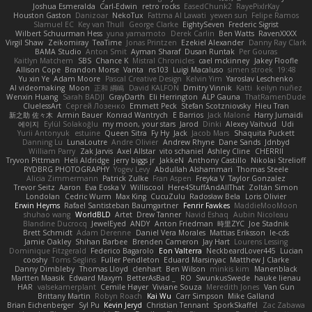
Joshua Esmeralda
Carl-Edwin
retro rocks
EasedChunk2
RayePixlrKay
Houston Gaston
Danizoar
NekoTux
Fattma Al Lawati
yewen sun
Felipe Ramos
Slamuel EC
Key van Thull
George Clarke
EightySeven
Frederic Sigrist
Wilbert Schuurman Hess
yuna yamamoto
Derek Carlin
Ben Watts
RavenXXXX
Virgil Shaw
Zeikomiray
TeaTime
Jonas Printzen
Ezekiel Alexander
Danny Ray Clark
BAMA Studio
Anton Smit
Ayman Sharaf
Dusan Runtak
Per Gouras
Kaitlyn Matchem
SBS
Chance K
Mistral Chronicles
cael mckinney
Jakey Floofle
Allison Cope
Brandon Morse
Vanta
ns103
Luigi Macaluso
simen stroek
19:48
Yu xin Ye
Adam Moore
Pascal Creative Design
Kelvin Yim
Yaroslav Leschenko
AI videomaking
Moon
正和 綱嶋
David KALFON
Dmitry Vinnik
Katti
keilyn nuñez
Wenxin Huang
Sarah BADJI
GrayDarth
Eli Herrington
ALP Gauna
ThatRamenDude
CluelessArt
Cергей Лозенко
Emmett Peck
Stefan Scotzniovsky
Hieu Tran
新之助 佐々木
Armin Bauer
Konrad Wantrych
E Barrios
Jack Malone
Harry Jumaidi
에이지
Eylül Solakoğlu
my moon, your stars
Jarod
Dinki
Alexey Vaitvud
Udi
Yurii Antonyuk
estuine
Queen Sitra
Fy Hy
Jack
Jacob Mars
Shaquita Puckett
Danning Lu
LunaLoutre
Andre Olivier
Andrew Rhyne
Dane Sands
Jdnbyd
William Parry
Zak Jarvis
Axel Allstar
vito schaniel
Ashley Cline
CHERRII
Tryvon Pittman
Heli Aldridge
jerry biggs jr
JakkeN
Anthony Castillo
Nikolai Strelioff
RYDBRG PHOTOGRAPHY
Yogev Levy
Abdullah Alshammari
Thomas Steele
Alicia Zimmermann
Patrick Zulke
Fran Aspen
Freyka V
Taylor Gonzalez
Trevor Seitz
Aaron
Eva Eoska V
Williscool
Here4StuffAndAllThat
Zoltán Simon
Londolan
Cedric Wurm
Max King
CucuZulu
Radosław Bela
Loris Olivier
Erwin Heyms
Rafael Santisteban Baumgartner
Fenrir Fawkes
MaddieMooMoon
shuhao wang
WorldBLD
Artet
Drew Tanner
Navid Eshaq
Aubin Nicoleau
Blandine Ducrocq
JewelEyed
ANDY
Anton Friedman
時里ZYC
Joe Stadnik
Brett Schmidt
Adam Derenne
Daniel Vera Morales
Mattias Eriksson
le-cds
Jamie Oakley
Shihan Barbee
Brenden Cameron
Jay Hart
Lourens Lessing
Dominique Fitzgerald
Federico Bagarolo
Eon Valterra
NeckbeardLover445
Lucian
cooshy
Toms Seglins
Fuller Pendleton
Eduard Marsinyac
Matthew J Clarke
Danny Dimbleby
Thomas Lloyd
clenhart
Ben Wilson
minkis kim
Manenblack
Martten Maasik
Edward Maxym
BetterAsBad _
RO
SwunkusSwede
hauke lienau
HAR
valsekamerplant
Cemile Høyer
Viviane Souza
Meredith Jones
Van Gun
Brittany Martin
Robyn Roach
Kai Wu
Carr Simpson
Mike Galland
Brian Eichenberger
Syl Pu
Kevin Jeryd
Christian Tennant
SporkSkaffel
Zac Zabawa