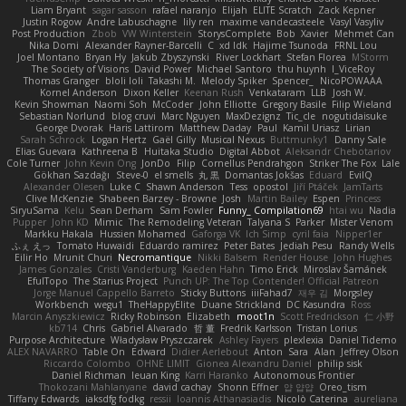
Liam Bryant
sagar sasson
rafael naranjo
Elijah
ELITE Scratch
Zack Kepner
Justin Rogow
Andre Labuschagne
lily ren
maxime vandecasteele
Vasyl Vasyliv
Post Production
Zbob
VW Winterstein
StorysComplete
Bob
Xavier
Mehmet Can
Nika Domi
Alexander Rayner-Barcelli
C
xd Idk
Hajime Tsunoda
FRNL Lou
Joel Montano
Bryan Hy
Jakub Zbyszynski
River Lockhart
Stefan Florea
MStorm
The Society of Visions
David Power
Michael Santoro
thu huynh
I_ViceRoy
Thomas Granger
bloli loli
Takashi M.
Melody Spiker
Spencer_
NicoPOWAAA
Kornel Anderson
Dixon Keller
Keenan Rush
Venkataram
LLB
Josh W.
Kevin Showman
Naomi Soh
McCoder
John Elliotte
Gregory Basile
Filip Wieland
Sebastian Norlund
blog cruvi
Marc Nguyen
MaxDezignz
Tic_cle
nogutidaisuke
George Dvorak
Haris Lattirom
Matthew Daday
Paul
Kamil Uriasz
Lirian
Sarah Schrock
Logan Hertz
Gaël Gilly
Musical Nexus
Buttmunky1
Danny Sale
Elias Guevara
Kathreena B
Huitaka Studio
Digital Abbot
Aleksandr Chebotariov
Cole Turner
John Kevin Ong
JonDo
Filip
Cornellus Pendrahgon
Striker The Fox
Lale
Gökhan Sazdağı
Steve-0
el smells
丸 黒
Domantas Jokšas
Eduard
EvilQ
Alexander Olesen
Luke C
Shawn Anderson
Tess
opostol
Jiří Ptáček
JamTarts
Clive McKenzie
Shabeen Barzey - Browne
Josh
Martin Bailey
Espen
Princess
SiryuSama
Kelu
Sean Derham
Sam Fowler
Funny_ Compilation69
htai wu
Nadia
Pupper
John KD
Mimic
The Remodeling Veteran
Talyana S
Parker
Mister Venom
Markku Hakala
Hussien Mohamed
Gaforga VK
Ich Simp
cyril faia
Nipper1er
ふぇ えっ
Tomato Huwaidi
Eduardo ramirez
Peter Bates
Jediah Pesu
Randy Wells
Eilir Ho
Mrunit Churi
Necromantique
Nikki Balsem
Render House
John Hughes
James Gonzales
Cristi Vanderburg
Kaeden Hahn
Timo Erick
Miroslav Šamánek
EfulTopo
The Starius Project
Punch UP: The Top Contender! Official Patreon
Jorge Manuel Cappello Barreto
Sticky Buttons
iiiFahad7
재우 김
Morgsley
Workbench
wegu1
TheHappyElite
Duane Strickland
DC Kasundra
Ross
Marcin Anyszkiewicz
Ricky Robinson
Elizabeth
moot1n
Scott Fredrickson
仁 小野
kb714
Chris
Gabriel Alvarado
哲 董
Fredrik Karlsson
Tristan Lorius
Purpose Architecture
Władysław Pryszczarek
Ashley Fayers
plexlexia
Daniel Tidemo
ALEX NAVARRO
Table On
Edward
Didier Aerlebout
Anton
Sara
Alan
Jeffrey Olson
Riccardo Colombo
OHNE LIMIT
Gionea Alexandru Daniel
philip sisk
Daniel Richman
Ieuan King
Karri Haranko
Autonomous Frontier
Thokozani Mahlanyane
david cachay
Shonn Effner
얍 얍얍
Oreo_tism
Tiffany Edwards
iaksdfg fodkg
ressii
Ioannis Athanasiadis
Nicolò Caterina
aureliana