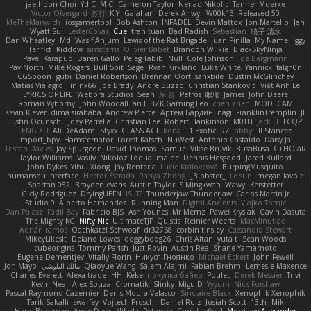
jae hoon Choi
Yd C
M C
Cameron Taylor
Nenad Nikolic
Tanner Moerke
Victor Ofvergard
苏打
K Y
Galahan
Derek Anwyl
W00k13
Released 50
MeTheManwich
iosgamertool
Bob Ashton
INFADEL
Devin Mattox
Jon Martello
Jan
Wyatt Sui
LesterCovax
Cue
tran tuan
Bad Radish
Sebastian
暁子 清水
Dan Wheatley
Md. Wasif Anjum
Lewis of the Rat Brigade
Juan Pinilla
My Name
Iggy
Terifict
Kiddow
simsterns
Olivier Babet
Brandon Wilkie
BlackSkyNinja
Pavel Karapud
Daren Gallo
Peleg Tabib
Null
Cole Johnson
Joe Bergmann
Pav North
Mike Rogers
Bull Spit
Sage
Ryan Kirkland
Luke White
Yannick
falgn0n
CGSpoon
gubi
Daniel Robertson
Brennan Oort
sanxbile
Dustin McGlinchey
Matias Vialagro
lininx66
Joe Brady
Andre Buzzo
Christian Stankovic
Việt Anh Lê
LYRICS OF LIFE
Webora Studios
Sean
乐 音
Petros
眠瓏
James
John Deere
Roman Vyborny
John Woodall
an l
BZK Gaming Leo
chen zhen
MODECAM
Kevin Klever
dima sirababa
Andrew Pierce
Артем Бардин
nagi
FranklinTremplin
JL
Iustin Ocunschi
Joey Parrella
Christian Lee
Robert Hankinson
M0TH
Jack Ü
LCQP
FENG XU
Ali DeAdam
Styxx
GLASS ACT
kona
T1 Exotic
RZ
abby!
ll Stanced
Import_bpy
Hamsternator
Forest Katsch
NuWest
Antonio Castaldo
Daisy Jai
Tristan Davies
Jay Spurgeon
David Thomas
Samuel Vikse Bruvik
BusaBusa
C+HO aR
Taylor Williams
Vasily
Nikoloz Todua
ma de
Dennis Hosgood
Jared Bullard
John Dykes
Yihui Xiong
Jay Renteria
Lucie Královcová
BurpingMusquito
humansoulinterface
Hector Estrada
Ranya Zhong
_Blobster_
Le sun
megan lavoie
Spartan 052
Brayden evans
Austin Taylor
S Mingkwan
Wawy
Kerstetter
Gicly Rodríguez
DryingUEFN
IS IT?
Thunderjaw Thunderjaw
Carlos Martin Jr
Studio 9
Alberto Hernandez
Running Man
Digital Ancients
Vlajko Tomić
Dan Palasz
Fadil Bay
Fabricio BJS
Ash Younes
Mr Memz
Paweł Krysiak
Gavin Dasuta
The Mighty KC
Nifty Nic
UltimateTJF
Quistis
Reinier Weerts
MaxMinutiae
Adrián ramos
Oachkatzl Schwoaf
dr32768
corbin tinsley
Cassandra Stewart
MikeyLikesIt
Delano Lowes
doggybdog26
Chris Aitan
yuta t
Sean Woods
cubeorigins
Tommy Parish
Just Rovin
Austin Rea
Shane Yamamoto
Eugene Dementjev
Vitaliy Florin
Никуся Гноянко
Michael Eckert
John Fewell
Jon Mayo
مالك البلوشي
Qiaoyue Wang
Salem Alajmi
Fabian Brehm
Lemesle Maxence
Charles Everett
Alexa trade
HH
Keke
покупка байер
Poulet
Derek Messier
Trivi
Kevin Neal
Alex Souza
Cromatik
Slinky
Migu D
Yyyum
Nick Forshaw
Pascal Raymond Cazemier
Denis Moura Velasco
Sinclaire Black
Xenophik Xenophik
Tarik Sakalli
swarfey
Vojtech Proschl
Daniel Ruiz
Josiah Scott
13th
Mik