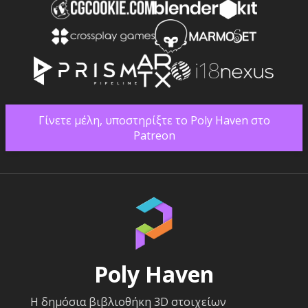
Γίνετε μέλη, υποστηρίξτε το Poly Haven στο
Patreon
Poly Haven
Η δημόσια βιβλιοθήκη 3D στοιχείων