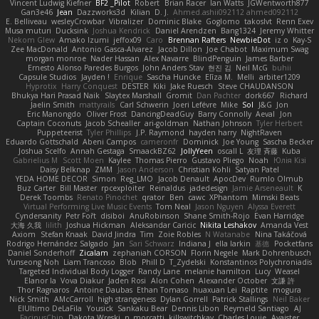
Vincent Ludwig Kiefner
BF2 _Pilot
Robert
Brian Racer
Ian Watts
JGWentworth877
Gan3e46
Jean
Dazzworks3d
Kilian
D. J.
Ahmed.ashii092112 ahmed092112
E. Belliveau
wesleyCrowbar
Vibralizer
Dominic Blake
Goglomo
takoslvt
Renn Exev
Musa muturi
Ducksink
Joshua Kendrick
Daniel Arendzen
Bang1324
Jeremy Whitter
Nekom Glew
Amako Izumi
jeffox09
Caro
Brennan Rafters
NewbieDot
iz o
Kay-S
Zee MacDonald
Antonio Gasca-Alvarez
Jacob Dillon
Joe Chabot
Maximum Swag
morgan monroe
Nader Hassan
Alex Navarre
BlindPenguin
James Barber
Ernesto Alonso Paredes Burgos
John Anders Stav
현진 김
Neil McG
buhii
Capsule Studios
Jayden !
Enrique
Sascha Huncke
Elīza M.
Melli
arbiter1209
Hyprotix
Harry Conquest
DESTER
Kiki
Jake Ruesch
Steve CHAUDANSON
Bhukya Hari Prasad Naik
Slaytex Marshall
Gromit
Dan Pachter
dork667
Richard
Jaelin Smith
mattyrails
Carl Schwerin
Joeri Lefévre
Mike
Sol
J&G
Jon
Eric Manongdo
Oliver Frost
DancingDeadGuy
Barry Connolly
Aeval
Jon
Captain Coconuts
Jacob Schealler
ari-goldman
Nathan Johnson
Tyler Herbert
Puppeteerist
Tyler Phillips
J.P. Raymond
hayden harry
NightRaven
Eduardo Gottschald
Abeni Campos
cameronfr
Dominick
Joe Young
Sascha Becker
Joshua Scelfo
Annah Gestaga
SmaackBZ62
JollyYeen
oscall L
友理 斉藤
Kuba
Gabrielius M
Scott Moen
Kaylee
Thomas Pierro
Gustavo Pliego
Noah
Юлія Кізі
Daisy Belknap
ZMM
Jason Anderson
Christian Kohli
Satyan Patel
YEDA HOME DECOR
Simon
Reg_LMO
Jacob Denault
ApocDev
Rumlo Olmub
Buz Carter
Bill Master
rpcexploiter
Reinaldus
jadedesign
Jamie Arseneault
K
Derek Toombs
Renato Pinochet
qrator
Ben
cawc
XPhantom
Mimski Beats
Virtual Performing Live Music Events
Tom Neal
Jason Nguyen
Alyssa Everett
Cyndersanity
Petr Fořt
disiboi
AnuRobinson
Shane Smith-Rojo
Evan Harridge
大海 久我
lilith
Joshua Hickman
Aleksandar Caricic
Nikita Leshakov
Amanda Vest
Axiom
Stefan Knaak
David Jindra
Tim
Zoie Robles
N Watanabe
Nina Takáčová
Rodrigo Hernández Salgado
Jan
Sari Schwarz
Indiana J
ella larkin
基德
Pocketfans
Daniel Sonderhoff
Zicalam
zephaniah CORSON
Florin Negele
Mark Dohrenbusch
Yunseong Noh
Liam Trancoso
Blob
Phill D
T_Zydelski
Konstantinos Polychroniadis
Targeted Individual Body Logger
Randy Lane
melanie hamilton
Lucy
Weasel
Elanor la
Vova Diakur
Jaden Rosi
Alon Cohen
Alexander October
文謙 許
Thor Ragnaros
Antoine Daubas
Ethan Tomaso
huaxuan Lei
Raptite
mogura
Nick Smith
AMcCarroll
high strangeness
Dylan Gorrell
Patrick Stallings
Neil Baker
ElUltimo DeLaFila
Yousick
Sankaku Bear
Dennis Libon
Reymeld Santiago
AJ
FacinusChip
Dakota Wreski
n_morcatti
killswitchkay
Charles Louie
Avaister