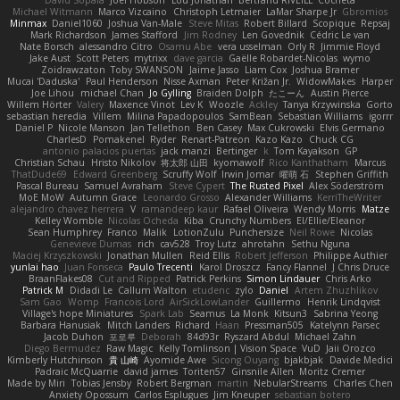
David Sopala
Joel Hobson
Lou Jonathan
Bertrand RIVEILL
Cocheta
Michael Witmann
Marco Vizcaino
Christoph Letmaier
LaMar Sharpe Jr
Gbromios
Minmax
Daniel1060
Joshua Van-Male
Steve Mitas
Robert Billard
Scopique
Repsaj
Mark Richardson
James Stafford
Jim Rodney
Len Govednik
Cédric Le van
Nate Borsch
alessandro Citro
Osamu Abe
vera usselman
Orly R
Jimmie Floyd
Jake Aust
Scott Peters
mytrixx
dave garcia
Gaëlle Robardet-Nicolas
wymo
Zoidrawzaton
Toby SWANSON
Jaime Jasso
Liam Cox
Joshua Bramer
Mucai 'Daduska'
Paul Henderson
Nisse Axman
Peter Križan Jr.
WidowMakes
Harper
Joe Lihou
michael Chan
Jo Gylling
Braiden Dolph
たこーん
Austin Pierce
Willem Hörter
Valery
Maxence Vinot
Lev K
Woozle
Ackley
Tanya Krzywinska
Gorto
sebastian heredia
Villem
Milina Papadopoulos
SamBean
Sebastian Williams
igorrr
Daniel P
Nicole Manson
Jan Tellethon
Ben Casey
Max Cukrowski
Elvis Germano
CharlesD
Pomakenel
Ryder
Renart-Patreon
Kazo Kazo
Chuck CG
antonio palacios puertas
jack manzi
Bertinger
k
Tom Kayakson
GP
Christian Schau
Hristo Nikolov
将太郎 山田
kyomawolf
Rico Kanthatham
Marcus
ThatDude69
Edward Greenberg
Scruffy Wolf
Irwin Jomar
曜萌 石
Stephen Griffith
Pascal Bureau
Samuel Avraham
Steve Cypert
The Rusted Pixel
Alex Söderström
MoE MoW
Autumn Grace
Leonardo Grosso
Alexander Williams
KerriTheWriter
alejandro chavez herrera
V
ramandeep kaur
Rafael Oliveira
Wendy Morris
Matze
Kelley Womble
Nicolas Ocheda
Kiba
Crunchy Numbers
El/Ellie/Eleanor
Sean Humphrey
Franco
Malik
LotionZulu
Punchersize
Neil Rowe
Nicolas
Genevieve Dumas
rich
cav528
Troy Lutz
ahrotahn
Sethu Nguna
Maciej Krzyszkowski
Jonathan Mullen
Reid Ellis
Robert Jefferson
Philippe Authier
yunlai hao
Juan Fonseca
Paulo Trecenti
Karol Droszcz
Fancy Flannel
J Chris Druce
BraanFlakes08
Cut and Ripped
Patrick Perkins
Simon Lindauer
Chris Arko
Patrick M
Didadi Le
Callum Walton
etudenc
zylo
Daniel
Artem Zhuzhlikov
Sam Gao
Womp
Francois Lord
AirSickLowLander
Guillermo
Henrik Lindqvist
Village's hope Miniatures
Spark Lab
Seamus
La Monk
Kitsun3
Sabrina Yeong
Barbara Hanusiak
Mitch Landers
Richard
Haan
Pressman505
Katelynn Parsec
Jacob Duhon
포로루
Deborah
84d93r
Ryszard Abdul
Michael Zahn
Diego Bermudez
Raw Magic
Kelly Tomlinson | Vision Space
VuD
Jaii Orozco
Kimberly Hutchinson
貴 山崎
Ayomide Awe
Sicong Ouyang
bjakbjak
Davide Medici
Padraic McQuarrie
david james
Toriten57
Ginsnile Allen
Moritz Cremer
Made by Miri
Tobias Jensby
Robert Bergman
martin
NebularStreams
Charles Chen
Anxiety Opossum
Carlos Esplugues
Jim Kneuper
sebastian botero