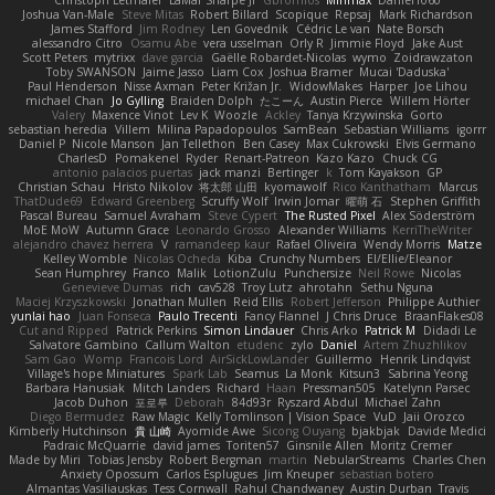
Christoph Letmaier
LaMar Sharpe Jr
Gbromios
Minmax
Daniel1060
Joshua Van-Male
Steve Mitas
Robert Billard
Scopique
Repsaj
Mark Richardson
James Stafford
Jim Rodney
Len Govednik
Cédric Le van
Nate Borsch
alessandro Citro
Osamu Abe
vera usselman
Orly R
Jimmie Floyd
Jake Aust
Scott Peters
mytrixx
dave garcia
Gaëlle Robardet-Nicolas
wymo
Zoidrawzaton
Toby SWANSON
Jaime Jasso
Liam Cox
Joshua Bramer
Mucai 'Daduska'
Paul Henderson
Nisse Axman
Peter Križan Jr.
WidowMakes
Harper
Joe Lihou
michael Chan
Jo Gylling
Braiden Dolph
たこーん
Austin Pierce
Willem Hörter
Valery
Maxence Vinot
Lev K
Woozle
Ackley
Tanya Krzywinska
Gorto
sebastian heredia
Villem
Milina Papadopoulos
SamBean
Sebastian Williams
igorrr
Daniel P
Nicole Manson
Jan Tellethon
Ben Casey
Max Cukrowski
Elvis Germano
CharlesD
Pomakenel
Ryder
Renart-Patreon
Kazo Kazo
Chuck CG
antonio palacios puertas
jack manzi
Bertinger
k
Tom Kayakson
GP
Christian Schau
Hristo Nikolov
将太郎 山田
kyomawolf
Rico Kanthatham
Marcus
ThatDude69
Edward Greenberg
Scruffy Wolf
Irwin Jomar
曜萌 石
Stephen Griffith
Pascal Bureau
Samuel Avraham
Steve Cypert
The Rusted Pixel
Alex Söderström
MoE MoW
Autumn Grace
Leonardo Grosso
Alexander Williams
KerriTheWriter
alejandro chavez herrera
V
ramandeep kaur
Rafael Oliveira
Wendy Morris
Matze
Kelley Womble
Nicolas Ocheda
Kiba
Crunchy Numbers
El/Ellie/Eleanor
Sean Humphrey
Franco
Malik
LotionZulu
Punchersize
Neil Rowe
Nicolas
Genevieve Dumas
rich
cav528
Troy Lutz
ahrotahn
Sethu Nguna
Maciej Krzyszkowski
Jonathan Mullen
Reid Ellis
Robert Jefferson
Philippe Authier
yunlai hao
Juan Fonseca
Paulo Trecenti
Fancy Flannel
J Chris Druce
BraanFlakes08
Cut and Ripped
Patrick Perkins
Simon Lindauer
Chris Arko
Patrick M
Didadi Le
Salvatore Gambino
Callum Walton
etudenc
zylo
Daniel
Artem Zhuzhlikov
Sam Gao
Womp
Francois Lord
AirSickLowLander
Guillermo
Henrik Lindqvist
Village's hope Miniatures
Spark Lab
Seamus
La Monk
Kitsun3
Sabrina Yeong
Barbara Hanusiak
Mitch Landers
Richard
Haan
Pressman505
Katelynn Parsec
Jacob Duhon
포로루
Deborah
84d93r
Ryszard Abdul
Michael Zahn
Diego Bermudez
Raw Magic
Kelly Tomlinson | Vision Space
VuD
Jaii Orozco
Kimberly Hutchinson
貴 山崎
Ayomide Awe
Sicong Ouyang
bjakbjak
Davide Medici
Padraic McQuarrie
david james
Toriten57
Ginsnile Allen
Moritz Cremer
Made by Miri
Tobias Jensby
Robert Bergman
martin
NebularStreams
Charles Chen
Anxiety Opossum
Carlos Esplugues
Jim Kneuper
sebastian botero
Almantas Vasiliauskas
Tess Cornwall
Rahul Chandwaney
Austin Durban
Travis