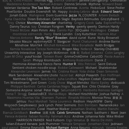
名氏 无
Chris Priscott
Thomas Rigg
Derrick Graham
yankee (derogatory)
Overshafter
Madeleine Andersson
Nahuel Adreani
Dennis Smolek
Mythina
Noward Beast
Valerian Vardania
The Taxi Man
Robert Contreras
Azerta
HoboGod
Steve Pedler
PixelScribe
Double Downshift
Mr. Happy
Andrey Lebrov
sbuk
Edward Swartz
Jonah Edick
Wahrgrave
Dom Guerrera
Jazza
N_COUNTER
Artem Beitsch
Iryna Osadcha
Diran Bebekian
Caleb Slagle
Baptiste Belmudes
GrizzlyBeard
CJ
Troy
Chrisie
Morrissey Alexander
charliehsy
Gregory Cook
Lulu
ExplorePolo
Danny Taurus
kay
Christian Forsgren
Venky
qwerty qwerty
Damon Hardy
Trevor McGee
Alan Pimm
Aku
Danilo Pipi
3DQuake
PooMagoo
Cristian
montrose edmonds
Harry
Frank Lundin
Cory Kutschker
Harnick Atur
Marcos Antonio
Randy "Blue" Bowden
david curiel
Rune
Nicky Brownell
Sibusiso Mauze
wpbirney420
T. Stargazer
Punit Chaturvedi
Andrew Barrie
Minehow
Mon1k4
Mitchell Kirkwood
Mike Bonafede
Keith Bridges
Kamila Novakova Tereza Nemcova
Wogan May
NefaroX
Stanley Chen榕樹
Unearthly Interactive
Jay
Joseph McKinnon
지후 이
Rafael Jimenez
Colin Langley
Juan M Ortiz
yusuf kodat
Taliesin River
GrimeOnADime
Cabot3D
Paola Avanzo
Sarah
Philipp Krombusch
Anthony Rosbottom
Danik Z
Herminia Alexandra Franco Parra
Hunter R
Vito Petrović
Saint Deluca
Sentient chicken noodle soup
Robbe Callewaert
Michael
Shalekendar
Alexander Levenson
James
Ma. Cristina Risoli
Yota chiba
Dean Simonds
Mark Sanderson
Alexandre Lhote
hazel bat
Abhijit Prasanth
Ben Hoffman
Matthew Edgmon
Tara Exotic
Juha Lindfors
Haydon Costall
Gonzako
Tim Winkelmann
Joel Green
Cody Chow
Miguel Mendez
Mario Epsley
dvdcusick
Philippe Bartholi
Carlos Cardenas Negro
Squak Box
Chlo Christine
Gray
Someone Anyone
sonal
Peter Page
Saturnis#6115
Heriberto Reinoso Gallegos
Elena T
Strogg
DaskalosBCE
ManiacMayo
Michael Hirschfelder
Joshua Palfrey
A
Maximino Huertas Vila
Shansen
Pureon
Rinalds Miļicins
Monica Pirvu
家俊 吴
Jahluu
Paul Marshall
Tabia Lourenco
Redlion
HeyoNSFW
Darry
Wojciech Świątkiewicz
Jack Lynch
Peter Siemens
Ben Berntsen
Nananekoko
Ian
Davide Bortoletti
Coral
Heather Walker
Jonathan Shelley
Martín Franchi
Bianca Goldbach
Beefree
治英 矢島
Caleb Simmons
Nathan
baitham i
Maet
Jean
Fenice Ardente
Fabian Norrby
Fatimah Aziz
Andrew
Johanna Fate
Mike Weber
HARRISON PARKER
Ned Fullsom
Ergo Venatus
D
Marco De mitri
Iulian-Eduard Varvara
Jack Plummer
Temple Simpson
Jonathan Diaz
Jadriaan
paul paviot
Emma Reynolds
Michael Rampe
Anna Kasunic
mleczyk
Valeria Rosales