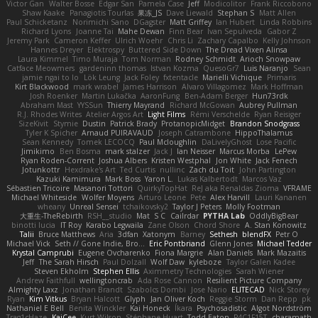
Victor Gan
Walter Bosse
Edgar San
Pamela Case
Jeff
Modicolitor
Frank Riccobono
Shaw Kaake
Panagiotis Tourlas
果冻_JS
Dave Liewald
Stephan S
Matt Allen
Paul Schicketanz
Norimichi Sano
DGagster
Matt Griffey
Ian Hubert
Linda Robbins
Richard Lyons
Joanne Tai
Mahe Dewan
Finn Bear
Ivan Sepulveda
Gabor Z
Jeremy Park
Cameron Keffer
Ulrich Woehr
Chris Li
Zachary Capalbo
Kelly Johnson
Hannes Dreyer
Elektrospy
Buttered Side Down
The Dread Vixen Alinsa
Laura Kimmel
Timo Muraja
Tom Norman
Rodney Schmidt
Arioch Snowpaw
Catface Meowmers
gardeninn thomas
Istvan Kozma
QuesoGr7
Luis Naranjo
Sean
jamie ngai to lo
Lök Leung
Jack Foley
fxtentacle
Marielli Vichique
Primaris
Kirt Blackwood
mark wrabel
James Harrison
Alvaro Villagomez
Mark Hoffman
Josh Roenker
Martin Lukačka
AaronFung
Ben-Adam Berger
Hun73rdk
Abraham Mast
YYSSun
Thierry Mayrand
Richard McGowan
Aubrey Pullman
R.J. Rhodes Writes
Atelier Argos Art
Light Films
Rémi Verschelde
Ryan Reisiger
SizeKivit
Stymie
Dustin
Patrick Brady
ProtanopicMidget
Brandon Snodgrass
Tyler K Spicher
Arnaud PUIRAVAUD
Joseph Catrambone
HippoThalamus
Sean Kennedy
Tomek LECOCQ
Paul Mcloughlin
DaLivelyGhost
Lose Pacific
Jimikimo
Ben Bosma
mark stalzer
Jack J
Ian Neisser
Marcus Morba
LePew
Ryan Roden-Corrent
Joshua Albers
Kristen Westphal
Jon White
Jack Fenech
Jotunkottr
Hexdrake's Art
Ted Curtis
nullinc
Zach du Toit
John Partington
Kazuki Kamimura
Mark Boss
Yaron L.
Lukas Kalbertodt
Marcos Vaz
Sébastien Tricoire
Masanori Tottori
QuirkyTopHat
ReJ aka Renaldas Zioma
VFRAME
Michael Whiteside
Wolfer Moyens
Arturo Leone
Pete
Alex Harvill
Lauri Kananen
wheany
Unreal Sensei
tchaikovsky2
Taylor J Peters
Molly Footman
大重生-TheRebirth
RSH__studio
Mat
S C
Cailrdar
PYTHA Lab
OddlyBigBear
binotti lucia
IT Roy
Karabo Legwaila
Zane Olson
Chord Shore
A. Stan Konowitz
Talii
Bruce Matthews
Aria
3dfan
Xatonym
Barney
Sethesh
blendFX
Petr O
Michael Vick
Seth // Gone Indie, Bro...
Eric Pontbriand
Glenn Jones
Michael Tedder
Krystal Camprubi
Eugene Ovcharenko
Fiona Margrie
Alan Daniels
Mark Mazaitis
Jeff
The Sarah Hirsch
Paul Dolzall
Wolf Daw
kyleboze
Taylor Galen Kadee
Steven Ekholm
Stephen Ellis
Aximmetry Technologies
Sarah Wiener
Andrew Faithfull
wellingtoncrab
Ada Rose Cannon
Resilient Picture Company
Almighty Laxz
Jonathan Brandt
Szabolcs Dombi
Jose Nario
ELITECAD
Nick Storey
Ryan
Kim Vitkus
Bryan Halcott
Glyph
Jan Oliver Koch
Reggie Storm
Dan Repp
pk
Nathaniel E Bell
Benita Winckler
Kai Honeck
Íkara
Psychosadistic
Algot Nordström
Trag1cHaze
KaiCee
Kurt Wilson
Stéphane Huart
Todd Eaton
P4C1F15T
charamath