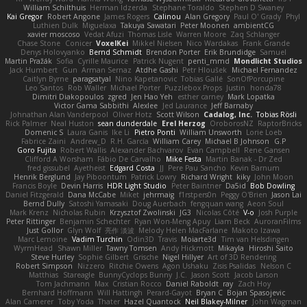
William Schilthuis
Herman Idzerda
Stephane Toraldo
Stephen D Swaney
Kai Gregor
Robert Angone
James Rogers
Calinou
Alan Gregory
Paul O' Grady
Phyl
Luthien Dulk
Miguelaxa
Takuya Sawatari
Peter Moonen
ambientCG
xavier moscoso
Vedat Afuzi
Thomas Lisle
Warren Moore
Zaq Schlanger
Chase Stone
Conicer
VoxelKei
Mikkel Nielsen
Nico Wardakas
Frank Grande
Denys Holovyanko
Bernd Schmidt
Brendon Porter
Erik Brundidge
Samuel
Martin Pražák
Sofia
Cyrille Maurice
Patrick Nugent
penti_mmd
Mondlicht Studios
Jack Humbert
Gun
Arman Sernaz
Atdhe Gashi
Petr Hloušek
Michael Fernandez
Caitlyn Byrne
paragsatyal
Nino Kapetanovic
Tobias Gallé
SonOfPorcupine
Leo Santos
Rob Waller
Michael Porter
Puzzlebox Props
Justin
honda78
Dimitri Diakopoulos
zgred
Jen Hao Yeh
esther carney
Mark Lopatka
Victor Gama Sabbithi
Alexlee
Jed Laurance
Jeff Barnaby
Johnathan Alan Vanderpool
Oliver Hotz
Scott Wilson
Cadalog, Inc.
Tobias Rösli
Rick Palmer
Neal Huston
sean dunderdale
Erel Herzog
OroborosNZ
RaptorBricks
Domenic S
Laura Ganis
Ike Li
Pietro Ponti
William Unsworth
Lorie Loeb
Fabrice Zaini
Andrew_D
R.H. García
William Carey
Michael B Johnson
G.P
Goro Fujita
Robert Wallis
Alexander Bachvarov
Evan Campbell
Rene Gansen
Clifford A Worsham
Fábio De Carvalho
Mike Festa
Martin Banak - Dr Zed
fred gissubel
Ayetheist
Edgard Costa
JJ
Pere Pau Sancho
Kevin Barnum
Henrik Berglund
Jay Piboontum
Patrick Lowry
Richard Wright
kiky
John Moon
Francis Boyle
Devin Harris
HDR Light Studio
Peter Baintner
Da5id
Bob Dowling
Daniel Fitzgerald
Dana McCabe
Miket
jehrmaig
f1rstpers0n
Peggy O'Brien
Jason Lai
Bernd Dully
Satoshi Yamasaki
Doug Auerbach
fengquan wang
Aeon Soul
Mark Krenz
Nicholas Rubin
Krzysztof Zwolinski
JG3
Nicolas Côté
V-o
Josh Purple
Peter Rittinger
Benjamin Schechter
Ryan Won-Meng Apuy
Liam Beck
AuroranFilms
Just Gollor
Glyn Wolf
亮作 淡波
Melody Helen MacFarlane
Makoto Izawa
Marc Lemoine
Vadim Turchin
Odin3D
Travis
Moiarte3d
Tim van Helsdingen
WyrmHead
Shawn Miller
Tawny Tomsen
Andy Hickmott
Mikayla
Hiroshi Saito
Steve Hurley
Sophie Gilbert
Grische
Nigel Hillyer
Art of 3D Rendering
Robert Simpson
Nizzero
Ritchie Owens
Agon Ushaku
Zisis Psalidas
Nelson C
Matthias
Stareagle
BunnyCyclops Bunny
J.C.
Jason Scott
Jacob Larson
Tom Jachmann
Max
Cristian Rocco
Daniel Raboldt
ray
Zach Hoy
Bernhard Hoffmann
Will Hattingh
Perard-Gayot
Bryan C
Bojan Spasojevic
Alan Camerer
Toby Yoda
Thater
Hazel Quantock
Neil Blakey-Milner
John Wagman