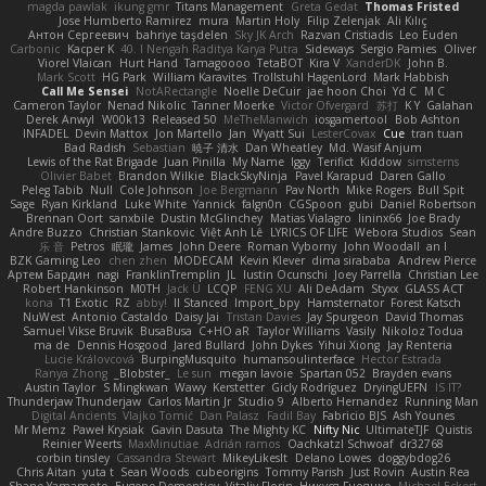
magda pawlak
ikung gmr
Titans Management
Greta Gedat
Thomas Fristed
Jose Humberto Ramirez
mura
Martin Holy
Filip Zelenjak
Ali Kılıç
Антон Сергеевич
bahriye taşdelen
Sky JK Arch
Razvan Cristiadis
Leo Euden
Carbonic
Kacper K
40. I Nengah Raditya Karya Putra
Sideways
Sergio Pamies
Oliver
Viorel Vlaican
Hurt Hand
Tamagoooo
TetaBOT
Kira V
XanderDK
John B.
Mark Scott
HG Park
William Karavites
Trollstuhl HagenLord
Mark Habbish
Call Me Sensei
NotARectangle
Noelle DeCuir
jae hoon Choi
Yd C
M C
Cameron Taylor
Nenad Nikolic
Tanner Moerke
Victor Ofvergard
苏打
K Y
Galahan
Derek Anwyl
W00k13
Released 50
MeTheManwich
iosgamertool
Bob Ashton
INFADEL
Devin Mattox
Jon Martello
Jan
Wyatt Sui
LesterCovax
Cue
tran tuan
Bad Radish
Sebastian
暁子 清水
Dan Wheatley
Md. Wasif Anjum
Lewis of the Rat Brigade
Juan Pinilla
My Name
Iggy
Terifict
Kiddow
simsterns
Olivier Babet
Brandon Wilkie
BlackSkyNinja
Pavel Karapud
Daren Gallo
Peleg Tabib
Null
Cole Johnson
Joe Bergmann
Pav North
Mike Rogers
Bull Spit
Sage
Ryan Kirkland
Luke White
Yannick
falgn0n
CGSpoon
gubi
Daniel Robertson
Brennan Oort
sanxbile
Dustin McGlinchey
Matias Vialagro
lininx66
Joe Brady
Andre Buzzo
Christian Stankovic
Việt Anh Lê
LYRICS OF LIFE
Webora Studios
Sean
乐 音
Petros
眠瓏
James
John Deere
Roman Vyborny
John Woodall
an l
BZK Gaming Leo
chen zhen
MODECAM
Kevin Klever
dima sirababa
Andrew Pierce
Артем Бардин
nagi
FranklinTremplin
JL
Iustin Ocunschi
Joey Parrella
Christian Lee
Robert Hankinson
M0TH
Jack Ü
LCQP
FENG XU
Ali DeAdam
Styxx
GLASS ACT
kona
T1 Exotic
RZ
abby!
ll Stanced
Import_bpy
Hamsternator
Forest Katsch
NuWest
Antonio Castaldo
Daisy Jai
Tristan Davies
Jay Spurgeon
David Thomas
Samuel Vikse Bruvik
BusaBusa
C+HO aR
Taylor Williams
Vasily
Nikoloz Todua
ma de
Dennis Hosgood
Jared Bullard
John Dykes
Yihui Xiong
Jay Renteria
Lucie Královcová
BurpingMusquito
humansoulinterface
Hector Estrada
Ranya Zhong
_Blobster_
Le sun
megan lavoie
Spartan 052
Brayden evans
Austin Taylor
S Mingkwan
Wawy
Kerstetter
Gicly Rodríguez
DryingUEFN
IS IT?
Thunderjaw Thunderjaw
Carlos Martin Jr
Studio 9
Alberto Hernandez
Running Man
Digital Ancients
Vlajko Tomić
Dan Palasz
Fadil Bay
Fabricio BJS
Ash Younes
Mr Memz
Paweł Krysiak
Gavin Dasuta
The Mighty KC
Nifty Nic
UltimateTJF
Quistis
Reinier Weerts
MaxMinutiae
Adrián ramos
Oachkatzl Schwoaf
dr32768
corbin tinsley
Cassandra Stewart
MikeyLikesIt
Delano Lowes
doggybdog26
Chris Aitan
yuta t
Sean Woods
cubeorigins
Tommy Parish
Just Rovin
Austin Rea