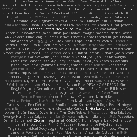
Thomas Anderson
Daniel Wilson
RAfort
Owen Maynard
Nico Cloud
George M. Dyck
Thbatcos
Dmytro Volovnenko
Stina Walberg
Cosmas A Demetriou
ענבר פז
Clem White
DeboxMojave
Meene Lindner
Vincent Ludwig Kiefner
BF2 _Pilot
Robert
Brian Racer
Ian Watts
JGWentworth877
Gan3e46
Jean
Dazzworks3d
Kilian
D. J.
Ahmed.ashii092112 ahmed092112
E. Belliveau
wesleyCrowbar
Vibralizer
Dominic Blake
Goglomo
takoslvt
Renn Exev
Musa muturi
Ducksink
Joshua Kendrick
Daniel Arendzen
Bang1324
Nekom Glew
Amako Izumi
jeffox09
Caro
Brennan Rafters
NewbieDot
iz o
Kay-S
Zee MacDonald
Antonio Gasca-Alvarez
Jacob Dillon
Joe Chabot
morgan monroe
Nader Hassan
Alex Navarre
BlindPenguin
James Barber
Ernesto Alonso Paredes Burgos
Pheldra
John Anders Stav
현진 김
Neil McG
buhii
Capsule Studios
Jayden !
Enrique
Sascha Huncke
Elīza M.
Melli
arbiter1209
Hyprotix
Harry Conquest
Chris Reeves
Jessica
DESTER
Kiki
Jake Ruesch
Steve CHAUDANSON
Bhukya Hari Prasad Naik
Slaytex Marshall
Gromit
Dan Pachter
dork667
Infant Terrible
Richard
Jaelin Smith
mattyrails
Carl Schwerin
Joeri Lefévre
Mike
Sol
J&G
Jon
Eric Manongdo
Oliver Frost
DancingDeadGuy
Barry Connolly
Aeval
Jon
Captain Coconuts
Jacob Schealler
ari-goldman
Nathan Johnson
Tyler Herbert
Puppeteerist
Tyler Phillips
J.P. Raymond
hayden harry
NightRaven
Eduardo Gottschald
Abeni Campos
cameronfr
Dominick
Joe Young
Sascha Becker
Joshua Scelfo
Annah Gestaga
SmaackBZ62
JollyYeen
oscall L
友理 斉藤
Kuba
Gabrielius M
Scott Moen
Kaylee
Thomas Pierro
Gustavo Pliego
Noah
Юлія Кізі
Daisy Belknap
ZMM
Jason Anderson
Christian Kohli
Satyan Patel
YEDA HOME DECOR
Simon
Reg_LMO
Jacob Denault
ApocDev
Rumlo Olmub
Buz Carter
Bill Master
rpcexploiter
Reinaldus
jadedesign
Jamie Arseneault
K
Derek Toombs
Renato Pinochet
qrator
Ben
cawc
XPhantom
Mimski Beats
Virtual Performing Live Music Events
Tom Neal
Jason Nguyen
Alyssa Everett
Cyndersanity
Petr Fořt
disiboi
AnuRobinson
Shane Smith-Rojo
Evan Harridge
大海 久我
lilith
Joshua Hickman
Aleksandar Caricic
Nikita Leshakov
Amanda Vest
Axiom
Stefan Knaak
David Jindra
Tim
Zoie Robles
N Watanabe
Nina Takáčová
Rodrigo Hernández Salgado
Jan
Sari Schwarz
Indiana J
ella larkin
基德
Pocketfans
Daniel Sonderhoff
Zicalam
zephaniah CORSON
Florin Negele
Mark Dohrenbusch
Liam Trancoso
Blob
Phill D
T_Zydelski
Konstantinos Polychroniadis
Targeted Individual Body Logger
Randy Lane
melanie hamilton
Lucy
Weasel
Elanor la
Vova Diakur
Jaden Rosi
Alon Cohen
Alexander October
文謙 許
Thor Ragnaros
Antoine Daubas
Ethan Tomaso
huaxuan Lei
Raptite
mogura