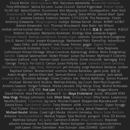
Chuck Morris
Mark Leonard
Will
francesco sabbatella
Alexander Leinauer
Tony Alfredsson
Salina De Leon
Lucas Cozzoli
Daniel Eijgendaal
Eliézer Ojeda
תמר פלג טל
Kaleo/Dalton
Duzemine
Kim Myeong Soom
nicolaspetton
Alan Stoll
Greenlines78
Kie
Jeffrey McIlmoyle
Felix Lopez
Steve White
Daniel Warf
Syed
혜영 전
andrew Carbery
Federico Salvetti
C1T1Z333N
The Paraverse
Chem
Anthony Delasanta
Minja Lojanica
roddye
Melissa Farrell
Stilian
ꌃ꒒ꀎꋪꋪꌩ ꀘꈤꀤꁅꃅ꓄
Adrien Alexandre
Rab
Thomas Woodward
Alan Bakir
Ian Wilson
venkat rathna kumar talluri
Eric Chan
Steve Girard
n d o n
思涵 王
captkiro
N-JELLY
Kristinn Sturluson
Marianne Andersen
Rodrigo Silva
adelaide begalli
Duncan Hewitt
Mattias Lundstrom
Rowan Gipe
coshichi
Sounds And Dungeons
Eric G
Karen Collins
Joseph Krzywoszyja
Nathanaël Platz
FlameTop
AshenBone
Isaac Osho
Josh Strawder
Inês Sousa
Fennec
gaggle
Digital Prophet
Vsevolods Gniteckis
Mark
Tristan Voulelis
Walter Weaver
Alex Stephens
Luthonium Virtual Heritage
Илья Снопков
Alphaology
Arthur
Moto Designshop
Sandra
Classical Salamander
Stefan Plösser
Julian Rai Anwor
Mythical X Customs
Harrison Gafford
nost
Hemen Galal
GonzoNole
Zineb mounfik
damageg
Eri E
George
Tony Li
For Got U
Canun
Juuso Pohjola
Luce
Gerardo Quiros Sanchez
Samuel Benning
piggy chop
Nathanaël
jan moudry
Jorge Panduro Santana
Jordan
Raphael Dahan
Muhammad
oominx
Nicola Baribeau
gavin poss
宣臣 紀
Adam Knight
Jeshire Kiten Katt
Samuel Bidne
Lisa
toomanydans
Jack saksik
Arianna Mex
Brooklen Ashleigh
Oliver Cretton
kiki
Patrick Balthrop
Simon Probert
micheal
Mortal Void Studios
Mathias Kirkeby
Jay Court
Bart Paul Dujardin
Anilene Gassner
Holger Tollbäck
Nikita Lebedev
Filip Morys
Doxy
Michel Kinfoussia
lewdgazer
川頁 可可
First Last
Bob Anderson
Ofek Chen
Keegan Moore
David French
Alex Pehotin
Michael R
Sai
Maya Enderland
Sxcret
WILLIAM HTAY
Misa Vlogs
Philipp Lehmann
bob
Elliot Sloss
William Peart
Effex Talon
Lukatonny
NautiluStudios
Chanakya
Jay Lane
Nicolas Fossard
Владислав Жуковський
Raje
Daviid Enzo
Carl-Simon Sahlin
Toby Watson
אלמוג
Andrei Barsan
Dylan Scruggs
Trul Trulsen
Maria Diavolova
Ian Brennan
なのは
Jakub Hasanov
Ivan R
Michael Keutel
Ishika
Coast Light Media
Hiromi Uematsu
Marco Scala Bertolin
Antonio
NocturnalKestrel
Markus Trappe
Tyler Nichols
penguin
Chris
D3 Anima
Matthew Schultz
Ali Jaafar
Cameron A Miele
Илья Несенюк
Reperak
alberto echavarria
Rod Barksdale
Martin Kempster
Somebodyoncetoldme
Josh Laxen
Oliver Danielsen
Alex Duncan
silas 2534455
Carro1001