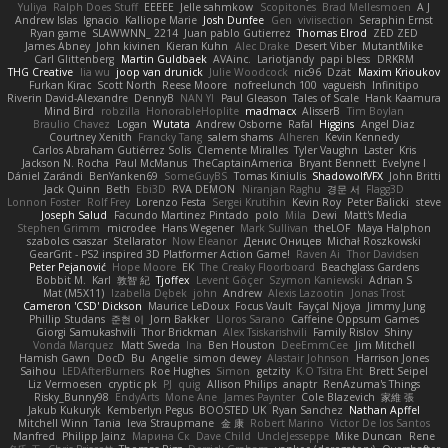
Yuliya
Ralph Does Stuff
EEEEE
Jelle sahmkow
Scopitones
Brad Mellesmoen
A J
Andrew Islas
Ignacio
Kalliope Marie
Josh Dunfee
Gen
viviisection
Seraphin Ernst
Ryan game
SLAWWNN_ 2214
Juan pablo Gutierrez
Thomas Elrod
ZED ZED
James Abney
John kivinen
Kieran Kuhn
Alec Drake
Desert Viber
MutantMike
Carl Glittenberg
Martin Guldbaek
AVAinc.
Lariotjandy
papi bless
DRKRM
THG Creative
lia wu
joop van drunick
Julie Woodcock
nic96
Dzät
Maxim Krioukov
Furkan Kirac
Scott North
Reese Moore
nofreelunch 100
vagueish
Infinitipo
Riverin David-Alexandre
DennyB
NAN YI
Paul Gleason
Tales of Scale
Hank Kaamura
Mind Bird
robzilla
HonorableHoplite
madmacx
AlisserB
Tim Boylan
Braulio Chavez
Logan
Wutata
Andrew Osborne
Rafal
Higgins
Angel Diaz
Courtney Xenith
Francky Tang
salem shams
Alheren
Kevin Kennedy
Carlos Abraham Gutiérrez Solis
Clemente Miralles
Tyler Vaughn
Laster
Kris
Jackson N. Rocha
Paul McManus
TheCaptainAmerica
Bryant Bennett
Evelyne I
Dániel Zarándi
BenYanken69
SomeGuyBS
Tomas Kiniulis
ShadowolfVFX
John Britti
Jack Quinn
Beth
Ebi3D
RVA DEMON
Niranjan Raghu
경문 서
Flagg3D
Lonnon Foster
Rolf Frey
Lorenzo Festa
Sergei Krutihin
Kevin Roy
Peter Balicki
steve
Joseph Salud
Facundo Martinez Pintado
polo
Mila
Dewi
Matt's Media
Stephen Grimm
microdee
Hans Wegener
Mark Sullivan
theLOF
Maya Halphon
szabolcs csaszar
Stellarator
Now Eleanor
Денис Оницев
Michał Roszkowski
GearGrit - PS2 inspired 3D Platformer Action Game!
Raven Ai
Thor Davidsen
Peter Pejanović
Hope Moore
EK
The Creaky Floorboard
Beachglass Gardens
Bobbit M.
Karl
敦智 紀
Tjoffex
Levent Göçer
Szymon Kaniewski
Adrian S
Mat (M5X11)
Izabella Dębek
john
Andrew
Alexis Lazootin
Jonas Trost
Cameron 'CSD' Dickson
Maurice LeDoux
Focus Vault
Fayçal Njoya
Jimmy Jung
Phillip Studans
준현 이
Jorn Bakker
Lloros Sarano
Caffeine Oppsum Games
Giorgi Samukashvili
Thor Brickman
Alex Tsiskarishvili
Family Rislov
Shiny
Vonda Marquez
Matt Sweda
Ina
Ben Houston
DeeEmmCee
Jim Mitchell
Hamish Gawn
DocD
Bu
Angelie
simon dewey
Alastair Johnson
Harrison Jones
Saihou
LEDAfterBurners
Roe Hughes
Simon
getzity
K.O Tsitra Eht
Brett Seipel
Liz Vermoesen
cryptic pk
PJ
quig
Allison Philips
anaptr
RenAzuma's Things
Risky_Bunny98
EndyArts
Mone Ane
James Paynter
Cole Blazevich
家維 張
Jakub Kukuryk
Kemberlyn Pegus
BOOSTED UK
Ryan Sanchez
Nathan Apffel
Mitchell Winn
Tania
Ieva Straupmane
金 康
Robert Marino
Victor De los Santos
Manfred
Philipp Jainz
Марина Ск
Dave Child
UncleJesseppe
Mike Duncan
Rene