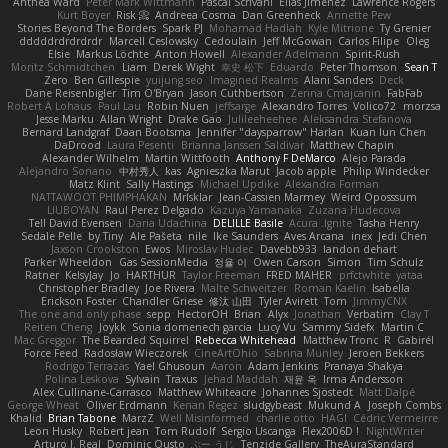
Anthea Ward
Peter Mark Wittmann
Pascal Scrivani
Elias Jimenez
Lawrence Rogers
Kurt Boyer
Risk 📀
Andreea Cosma
Dan Greenheck
Annette Pew
Stories Beyond The Borders
Spark PJ
Mohamad Hadlah
Kyle Mitrione
Ty Grenier
dddddrdrdrdrdr
Marcell Ceslowsky
Cedoulain
Jeff McGowan
Carlos Filipe
Oleg
Elsie
Markus Löchte
Anton Howell
Alexander Adelmann
Spirit-Rush
Moritz Schmidtchen
Liam
Derek Wight
幸史 松下
Eduardo
Peter Thomson
Sean T
Zero
Ben Gillespie
yuijung seo
Imagined Realms
Alani Sanders
Deck
Dane Reisenbigler
Tim O'Bryan
Jason Cuthbertson
Zerina Cmajcanin
FabFab
Robert A Lohaus
Paul Lau
Robin Nuen
jeffsarge
Alexandro Torres
Volico72
morzsa
Jesse Marku
Allan Wright
Drake Gao
Julileeheehee
Aleksandra Stefanova
Bernard Landgraf
Daan Bootsma
Jennifer "daysparrow" Harlan
Kuan lun Chen
DaDrood
Laura Pesenti
Brianna Janssen Saldivar
Matthew Chapin
Alexander Wilhelm
Martin Wittfooth
Anthony F DeMarco
Alejo Parada
Alejandro Soriano
中村秀人
kas
Agnieszka Marut
Jacob apple
Philip Windecker
Matz Klint
Sally Hastings
Michael Updike
Alexandra Forman
NATTAWOOT PHIMPHAKAN
MrIsklar
Jean-Cassien Marmey
Weird Oposssum
LIUBOYAN
Raul Perez Delgado
Kazuya Yamanaka
Zuzana Hudecova
Tell David Evensen
Daria Udachina
DELILLE Basile
Acura .Ignite
Tasha Henry
Sedale Pelle
by Tiny
Ale Pašeta
nile
Ike Saunders
Aves Arcana
inex
Jedi Chen
Jaxson Crookston
Ewos
Miroslav Hudec
Davebb933
landon dehart
Parker Wheeldon
Gas SessionMedia
정율 이
Owen Carson
Simon
Tim Schulz
Ratner
KelsyJay
Jo
HARTHUR
Taylor Freeman
FRED MAHER
prfctwhite
yataa
Christopher Bradley
Joe Rivera
Malte Schweitzer
Roman Kaelin
Isabella
Erickson Foster
Chandler Griese
修汰 山田
Tyler Avirett
Tom
JimmyCNX
The one and only phase
sepp
HectorOH
Brian
Alyx
Jonathan
Verbatim
Clay T
Reiten Cheng
Joykk
Sonia domenech garcia
Lucy Vu
Sammy Sidefx
Martin C
Mac Greggor
The Bearded Squirrel
Rebecca Whitehead
Matthew Tronc
R
Gabirél
Force Feed
Radosław Wieczorek
CineArtOhio
Sabrina Munley
Jeroen Bekkers
Rodrigo Terrazas
Yael Ghusoun
Aaron
Adam Jenkins
Pranaya Shakya
Polina Leskova
Sylvain
Traxus
Jehad Maddah
재윤 옥
Irma Andersson
Alex Cullinane-Carrasco
Matthew Whiteacre
Johannes Sjöstedt
Matt Dalpé
George Wheat
Oliver Erdmann
Kenan Regez
sludgybeast
Mukund A
Joseph Combs
Khalid
Brian Tabone
MarzZ
Well Misinformed
charlie otto
HAGI
Cédric Vermeirre
Leon Husky
Robert jean
Tom Rudolf
Sergio Uscanga
Flex2006D !
NightWriter
Arturo J. Real
Dominic Qusto
ぶー うじ
Tenzide Gallery
TheAuraStandard