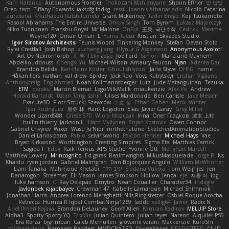
Karri Haranko
Autonomous Frontier
Thokozani Mahlanyane
Shonn Effner
얍 얍얍
Oreo_tism
Tiffany Edwards
iaksdfg fodkg
ressii
Ioannis Athanasiadis
Nicolò Caterina
aureliana
Khuthadzo Ratshilumela
Grant Mckenney
Tadin Brego
Koji Tsukamoto
Rasool Abrahams
The Entire Universe
Dhruv Singh
Tom Byrom
Łukasz Majorczyk
Niko Tuononen
Pranshu Goyal
Mr Malone
OnPui
王庚
극단수작
Cédrick
Maxime
Wayne120
Omair Omari
L
Yuma Taesu
Kristian
Skyzee's Studio
Igor Sirotov Architects
Teunis Woord
Tinkering Monkey
Stefan
Devan Stolp
Rylai Crestfall
Josh Bishop
xuchang jiang
Hlynur G Asgeirsson
Anonymous Axolotl
Art Ov Nekromorph
正 明
Felix gogo
Joe Ford
Simon
Mana and Mayhem
Abdelkouddouss
ChengXi Yu
Michael Wilson
Amaury Faucon
Njan
Adenta Dar
Brandon Belisle
Karl-Heinz Köster
Ghoulishlycool
Jarle Styve
DHFG
name
Håkan Fors
nathan
val drew
Spidey
Jack Rao
Vova Kubytskyi
Cristian Vigliano
Anthonycraig
Eng Ahmed
Noah Kollmannsberger
Lutz
Jude Matanguihan
Tezuka
ETM
daraku
Marcin Biernat
LegoMilkMalik
miaukenzie
Alex Vo
Andrew
Horald Bartoldt
ttitim Tang
sahin
Ulises Maldonado
Ben Carlisle
Jake Messer
Exacute3D
Piotr Sztucki-Szewców
주호 정
Ethan Cohen
Metix
Winter
Igor Rodriguez
朋弥 林
Hank Logsdon
Elias
Javier Garay
Greg Miller
Wonder Lizard588
Gliese 570
Wiola Miszczak
Irina
Олег Гладков
凌太 上村
hullin thierry
Jackson L.
Harri Myllynen
Bojan Kostovic
Owen Connor
Gabriel Chvyrev
Wixer
Wasu Ju'Nior
mrthethatone
SketchedAnimationStudios
Daniel Larios-parra
Pablo
selvinsworld
Payton Heniser
Michael Hays
Vae
Bryan Kirkwood
Worthington
Creating Simpires
Sigma Eta
Matthias Carrick
Sagida T
Eddy
Raik Remus
APS Studio
Yvonne Ott
Menyhárt Marcell
Matthew Lowery
MrIncognito
Ed garas
Realmwrights
MikusMasquerade
jorge R
Ns
Khaidu
ryan jordan
Gabriel Malmgren
Dan Bojorquez Angulo
Williem McWhorter
Liam Tanaka
Mahmoud Khetabi
יניב חלה
Sladana Vukoja
Tom Weijnjes
jen
Danarogon
Streemer
Eli Mason
James Simpson
Hollow_Jenza
eje
지환 이
log
luke harrison
C
Ray Delapaz
Dmytro
Noah Couallier
Character34
indiiglo
Javlonbek rajabbayev
Crewman 47
Isabelle Lamarque
Michael Shimniok
Jonathan Harris
Andrea Lorenzo Mereghetti
Nils Ringlstetter
Osbiel Roque Arocha
Rebecca
Humza R Iqbal CombatNinja1269
laddc
sellig64
Javier
Radix N
Ariel Ilmari Kajava
Brandon DeLauney
Geoff Allen
Kamran Kadirov
MELUIP Store
Alpha3
Spotty Spotty YQ
TrixMix
Julian Quintero
julian reyes
Nareon
Alquiler PS5
Era Rerza
bjgrimoari
Caleb Mcmullen
giovanni varani
Mackenzie
KuroShi
michael sierra
Nameless Renders
MMDCRAZED
DivineXavier
DEATHSTEED
Cli4D