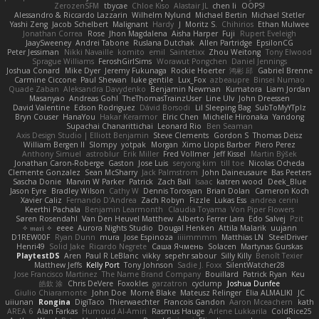
ZerozenSFM
tbycae
Chloe Kiso
Alastair JL
chen li
OOPS!
Alessandro & Riccardo Lazzarin
Wilhelm Nylund
Michael Bertin
Michael Stetler
Yashi Zeng
Jacob Schelbert
Malignant
Hardy
J
Moritz S.
Chihirios
Ethan Mulwee
Jonathan Correa
Rose
Jhon Magdalena
Aisha Harper
Fuji
Rupert Eveleigh
JaaySweeney
Andrei Tabone
Ruslana Dutchak
Allen Partridge
EpsilonCG
Peter Jessiman
Nikki Navaille
komito
emil
Saintetixx
Zhou Weitong
Tony Elwood
Sprague Williams
FeroshGirlSims
Worawut Pongchen
Daniel Jennings
Joshua Conard
Mike Dyer
Jeremy Fukunaga
Rockie Hoerter
鸿彬 邱
Gabriel Brenne
Carmine Ciccone
Paul Shewan
luke gentile
Lux_Fox
azbeaupre
Binsei Numao
Quade Zaban
Aleksandra Davydenko
Benjamin Newman
Kumatora
Liam Jordan
Masanyao
Andreas Gohl
TheThomasTrainzUser
Line Ulv
John Dreessen
David Valentine
Edson Rodriguez
Dávid Borsodi
Lil Sleeping Bag
SubToMyYTplz
Bryn Couser
HanaYou
Hakar Kerarmor
Elric Chen
Michelle Hironaka
Yandong
Supachai Chanarittichai
Leonard Rio
Ben Seaman
Axis Design Studio | Elliott Benjamin
Steve Clements
Gordon S
Thomas Deisz
William Bergen II
Slompy
yotpak
Morgan
Ximo Llopis Barber
Piero Perez
Anthony Simuel
astroblur
Erik Miller
Fred Vollmer
Jeff Kissel
Martin Býšek
Jonathan Caron-Roberge
Gaston
Jose Luis
seryong kim
till toe
Nicolas Ocheda
Clemente Gonzalez
Sean McSharry
Jack Palmstrom
John Daineusaure
Bas Peeters
Sascha Donie
Marvin W Parker
Patrick
Zach Ball
Isaac
katren wood
Deek_Blue
Jason Eyre
Bradley Wilson
Cathy W
Dennis Torosyan
Brian Dolan
Cameron Koch
Xavier Caliz
Fernando D'Andrea
Zach Robyn
Fizzle
Lukas Ess
andrea cerini
Keerthi Pachala
Benjamin Learmonth
Claudia Toyama
Von Piper Flowers
Søren Rosendahl
Van Den Heuvel Matthew
Alberto Ferrer Lara
Edo Salvej
Pzit
✧ 𝔪𝔞𝔯𝔦 ✧
eeee
Aurora Nights Studio
Dougal Henken
Attila Malarik
uujann
D1REW00F
Ryan Dunn
mura
Jose Espinoza
iiiimmmm
Matthias LN
SteelDriver
Henri49
Solid Jake
Ricardo Negrete
Саша Ячмень
Solacen
Martynas Gurskas
PlaytestDS
Aren
Paul R LeBlanc
vikky
sepehr sabour
Silly Killy
Benoît Texier
Matthew Jeffs
Kelly Port
Tony Johnson
Sadie J. Foxx
SilentWatcher28
Jose Francisco Martinez
The Name Brand Company
Bouillard
Patrick Ryan
Keu
皓欽 涂
Chris DeVere
Foxokles
garzatron
cyclump
Joshua Dunfee
Giulio Chiaramonte
John Doe
Mornè Blake
Mateusz Relinger
Elia ALMALIKI
JC
uiiunan
Rongina
DigiTaco
Thierwaechter
Francois Gandon
Aaron Mceachern
kath
AREA 6
Alan Farkas
Humoud Al-Amiri
Rasmus Hauge
Arlene Lukkarila
ColdRice25