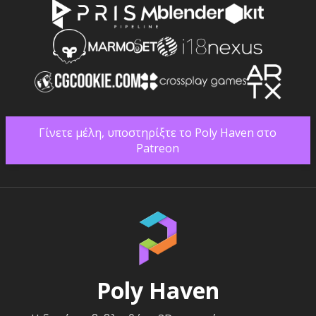
Γίνετε μέλη, υποστηρίξτε το Poly Haven στο
Patreon
Poly Haven