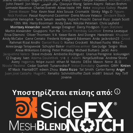
Shane Yamamoto
Eugene Dementjev
Vitaliy Florin
Никуся Гноянко
Michael Eckert
John Fewell
Jon Mayo
مالك البلوشي
Qiaoyue Wang
Salem Alajmi
Fabian Brehm
Lemesle Maxence
Charles Everett
Alexa trade
HH
Keke
покупка байер
Poulet
Derek Messier
Trivi
Kevin Neal
Alex Souza
Cromatik
Slinky
Migu D
Yyyum
Nick Forshaw
Pascal Raymond Cazemier
Denis Moura Velasco
Sinclaire Black
Xenophik Xenophik
Tarik Sakalli
swarfey
Vojtech Proschl
Daniel Ruiz
Josiah Scott
13th
Mik
Harry Boorman
Andy Davis
Nikolai Petersen
Chris Layfield
Morrissey Alexander
swxift
savage Designer
Darcy Hodgson
Ryan Stelzleni
Martin Alexander
Giupponi
Yun Ha
Simon Tremblay Gauthier
Emma Levesque
Erica Dlamini
Oliver Thomsen
V A
Yasser Raies
Anil Dongre
Haradinxiii
Khupaar
Andy McCabe
Gene Cerrato
Frederik Kirkegaard Esbensen
Arda
Jackrobin23
Groot
Rahmat Rizal Andhi
Daniel Ruiz G
Kortez Crockett
Michael Fuchs
Mike C.
Александр Татаринов
Schuyler Baker
matthew armer
Gav Judge
Sergio
Misik
Alexa Wilkerson Editing
Peter Pietlasky
Michael Buttaro
Jackt
Aero
Jacqueline Valero
Steve mcbees
Amberlie Rodriguez
Uranus Peregrine
kokuragari
CJ Duguay
Ivan
Assima Dauletbek
ツキ ミ
Adam
NinjaSubRosa
Andrew Stone
Avery
rwgames
felipe zucoli
ethan M
Yakoto
DB3d
Mason
Nene
高 日
Nicolo' Paolino
Cedar Scarlett
Tunanodra-P
Victor Bondatiy
Quentin
GWH
Kirsten
KT Mack
FrantaBOT
edwin Zhou
Blake Rizzo
Tal Smith
Carter Farrey
Angel
Juan José Castaño
HugoRC
Xenalto
Schmitthoffer Zsolt
indi81
biscuit
Kay
Toff
Jovana
Υποστηρίζεται επίσης από: