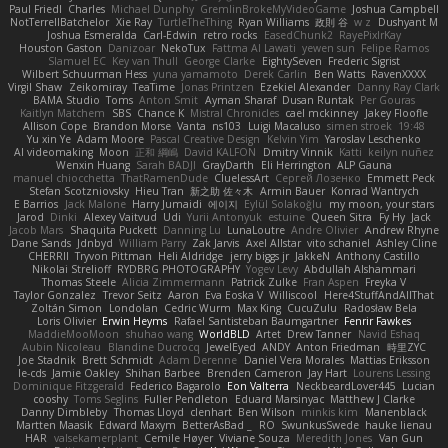
Paul Friedl
Charles
Michael Dunphy
GremlinBrokeMyVideoGame
Joshua Campbell
NotTerrellBatchelor
Xie Ray
TurtleTheThing
Ryan Williams
政則 谷
w z
Dushyant M
Joshua Esmeralda
Carl-Edwin
retro rocks
EasedChunk2
RayePixlrKay
Houston Gaston
Danizoar
NekoTux
Fattma Al Lawati
yewen sun
Felipe Ramos
Slamuel EC
Key van Thull
George Clarke
EightySeven
Frederic Sigrist
Wilbert Schuurman Hess
yuna yamamoto
Derek Carlin
Ben Watts
RavenXXXX
Virgil Shaw
Zeikomiray
TeaTime
Jonas Printzen
Ezekiel Alexander
Danny Ray Clark
BAMA Studio
Toms
Anton Smit
Ayman Sharaf
Dusan Runtak
Per Gouras
Kaitlyn Matchem
SBS
Chance K
Mistral Chronicles
cael mckinney
Jakey Floofle
Allison Cope
Brandon Morse
Vanta
ns103
Luigi Macaluso
simen stroek
19:48
Yu xin Ye
Adam Moore
Pascal Creative Design
Kelvin Yim
Yaroslav Leschenko
AI videomaking
Moon
正和 綱嶋
David KALFON
Dmitry Vinnik
Katti
keilyn nuñez
Wenxin Huang
Sarah BADJI
GrayDarth
Eli Herrington
ALP Gauna
manuel chiocchetta
ThatRamenDude
CluelessArt
Cергей Лозенко
Emmett Peck
Stefan Scotzniovsky
Hieu Tran
新之助 佐々木
Armin Bauer
Konrad Wantrych
E Barrios
Jack Malone
Harry Jumaidi
에이지
Eylül Solakoğlu
my moon, your stars
Jarod
Dinki
Alexey Vaitvud
Udi
Yurii Antonyuk
estuine
Queen Sitra
Fy Hy
Jack
Jacob Mars
Shaquita Puckett
Danning Lu
LunaLoutre
Andre Olivier
Andrew Rhyne
Dane Sands
Jdnbyd
William Parry
Zak Jarvis
Axel Allstar
vito schaniel
Ashley Cline
CHERRII
Tryvon Pittman
Heli Aldridge
jerry biggs jr
JakkeN
Anthony Castillo
Nikolai Strelioff
RYDBRG PHOTOGRAPHY
Yogev Levy
Abdullah Alshammari
Thomas Steele
Alicia Zimmermann
Patrick Zulke
Fran Aspen
Freyka V
Taylor Gonzalez
Trevor Seitz
Aaron
Eva Eoska V
Williscool
Here4StuffAndAllThat
Zoltán Simon
Londolan
Cedric Wurm
Max King
CucuZulu
Radosław Bela
Loris Olivier
Erwin Heyms
Rafael Santisteban Baumgartner
Fenrir Fawkes
MaddieMooMoon
shuhao wang
WorldBLD
Artet
Drew Tanner
Navid Eshaq
Aubin Nicoleau
Blandine Ducrocq
JewelEyed
ANDY
Anton Friedman
時里ZYC
Joe Stadnik
Brett Schmidt
Adam Derenne
Daniel Vera Morales
Mattias Eriksson
le-cds
Jamie Oakley
Shihan Barbee
Brenden Cameron
Jay Hart
Lourens Lessing
Dominique Fitzgerald
Federico Bagarolo
Eon Valterra
NeckbeardLover445
Lucian
cooshy
Toms Seglins
Fuller Pendleton
Eduard Marsinyac
Matthew J Clarke
Danny Dimbleby
Thomas Lloyd
clenhart
Ben Wilson
minkis kim
Manenblack
Martten Maasik
Edward Maxym
BetterAsBad _
RO
SwunkusSwede
hauke lienau
HAR
valsekamerplant
Cemile Høyer
Viviane Souza
Meredith Jones
Van Gun