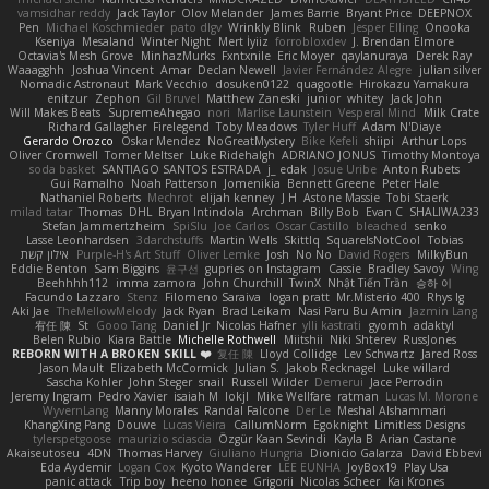
vamsidhar reddy
Jack Taylor
Olov Melander
James Barrie
Bryant Price
DEEPNOX
Pen
Michael Koschmieder
pato dlgv
Wrinkly Blink
Ruben
Jesper Elling
Onooka
Kseniya
Mesaland
Winter Night
Mert İyiiz
forrobloxdev
J. Brendan Elmore
Octavia's Mesh Grove
MinhazMurks
Fxntxnile
Eric Moyer
qaylanuraya
Derek Ray
Waaagghh
Joshua Vincent
Amar
Declan Newell
Javier Fernández Alegre
julian silver
Nomadic Astronaut
Mark Vecchio
dosuken0122
quagootle
Hirokazu Yamakura
enitzur
Zephon
Gil Bruvel
Matthew Zaneski
junior
whitey
Jack John
Will Makes Beats
SupremeAhegao
nori
Marlise Launstein
Vesperal Mind
Milk Crate
Richard Gallagher
Firelegend
Toby Meadows
Tyler Huff
Adam N'Diaye
Gerardo Orozco
Oskar Mendez
NoGreatMystery
Bike Kefeli
shiipi
Arthur Lops
Oliver Cromwell
Tomer Meltser
Luke Ridehalgh
ADRIANO JONUS
Timothy Montoya
soda basket
SANTIAGO SANTOS ESTRADA
j_ edak
Josue Uribe
Anton Rubets
Gui Ramalho
Noah Patterson
Jomenikia
Bennett Greene
Peter Hale
Nathaniel Roberts
Mechrot
elijah kenney
J H
Astone Massie
Tobi Staerk
milad tatar
Thomas
DHL
Bryan Intindola
Archman
Billy Bob
Evan C
SHALIWA233
Stefan Jammertzheim
SpiSlu
Joe Carlos
Oscar Castillo
bleached
senko
Lasse Leonhardsen
3darchstuffs
Martin Wells
Skittlq
SquareIsNotCool
Tobias
אילון קשת
Purple-H's Art Stuff
Oliver Lemke
Josh
No No
David Rogers
MilkyBun
Eddie Benton
Sam Biggins
윤구선
gupries on Instagram
Cassie
Bradley Savoy
Wing
Beehhhh112
imma zamora
John Churchill
TwinX
Nhật Tiến Trần
승하 이
Facundo Lazzaro
Stenz
Filomeno Saraiva
logan pratt
Mr.Misterio 400
Rhys lg
Aki Jae
TheMellowMelody
Jack Ryan
Brad Leikam
Nasi Paru Bu Amin
Jazmin Lang
宥任 陳
St
Gooo Tang
Daniel Jr
Nicolas Hafner
ylli kastrati
gyomh
adaktyl
Belen Rubio
Kiara Battle
Michelle Rothwell
Miitshii
Niki Shterev
RussJones
REBORN WITH A BROKEN SKILL ❤️
复任 陳
Lloyd Collidge
Lev Schwartz
Jared Ross
Jason Mault
Elizabeth McCormick
Julian S.
Jakob Recknagel
Luke willard
Sascha Kohler
John Steger
snail
Russell Wilder
Demerui
Jace Perrodin
Jeremy Ingram
Pedro Xavier
isaiah M
lokjl
Mike Wellfare
ratman
Lucas M. Morone
WyvernLang
Manny Morales
Randal Falcone
Der Le
Meshal Alshammari
KhangXing Pang
Douwe
Lucas Vieira
CallumNorm
Egoknight
Limitless Designs
tylerspetgoose
maurizio sciascia
Özgür Kaan Sevindi
Kayla B
Arian Castane
Akaiseutoseu
4DN
Thomas Harvey
Giuliano Hungria
Dionicio Galarza
David Ebbevi
Eda Aydemir
Logan Cox
Kyoto Wanderer
LEE EUNHA
JoyBox19
Play Usa
panic attack
Trip boy
heeno honee
Grigorii
Nicolas Scheer
Kai Krones