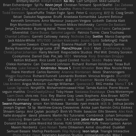
Brittany Martin
Robyn Roach
Kai Wu
Carr Simpson
Mike Galland
Brian Eichenberger
Syl Pu
Kevin Jeryd
Christian Tennant
SporkSkaffel
Zac Zabawa
Junzhe Zhu
nate arnold
Flynn Duniho
Pietro Piemontese
Ronnie Barnett
Todd Bennion
SpacePuffle
Tristan Fogle
Spec
Peter G
rayryeng
鸝瑩 魏
Craig Smith
fatcat
Daisuke Nagasawa
Bruf4
Anastasia Komaritska
Laurent Belcour
Kenneth Simmons
Amir Mansour
Joaquim Vergara
Lizbeth
Dakota Klatt
Bryn Morrison-Elliott
Mana
Simeon Milkov Velchevsky
Camille De Bastiani
Jenya Zenchenko
Burning Astral
Three Hats
Jamonidas
Soul Evans
Carlos Javier
Silverelitist
Dane Bucao
Salomé Lagarde
Patricio Torres
Clara Truchsess
Chantal LeBlanc
Garrett Calloway
nøixzy
Nicholas Day
Svetlin
Marco Evangelisti
Jack Kibble-White
MTU1500
Jordan Krakowski
Juuso Sipilä
SofaKing42
Frank
Jermaine Dawson
Chen Huang
Étienne Pikatoff
Sri Sonti
Bassy's Games
Bailey Rosenthal
George Luna
JEFF
Plane2House
Bob F
Matt
Zoemoney
Azula
Christopher Johansen
Harry Merrett
Respectable Studios
Phil Wilt
Dmitry Sorokin
Cookymine
Daniel Dias
Pixi_lab
MD1
Veronica
Rory
Brendan Droppo
Kelton McEwen
Rico Levitt
Liquid Cooled
Nadia
Skedo
Pedro Viana
Oleksii Komarov
Can
Desmond Johnson
Richard
Roman Volobuev
Teraa Bull
Chodey
Luke Fenwick
Xindrrobo
Noura S
Brett Wheeler
Bees Wax
Nicole Pérez
Frank Hereford
Carlos Ramírez
Arianna Montanari
Ikkeii
Shannonigans
Maggie Raycheva
Richard Funnell
Leonardo Borsten
Vinicius Morgado
BluntBSE
CW Animations
Anonymous Person
鈴葵
Jeff Kraemer
Nicole Findlay
Shirley
Lisa Anders
Angus McAloon
George Willaman
Sparazza D
RKG media
Manu T
S K
Lucas Signoles
NinjARTA
Mohamedmoawad Hilal
Tamás Kuklics
Pierre Moore
seguin matthis
OneGhastlyGhoul
Toby Howe
Nastassia Reutskaya
Chris Wintermyer
Liam Davis
chris reis
Ross
Rey
Blaine Gray
Lewis Stephens
Alex Brown
MDTH
Sabaz Ahmad
maru
Make
Yokami c:
mik
Scott
Jonathan Ojibway
Brandon
Swann Fourmanoy
sinsin
Ken Ishikawa
Stanislav
ryan mrazik
峻辰 朱
Joshua Jacobs
Joseph Dignan
Ta Sp
Matthew-Gracey Desravines
Anika
Juan Ramón Ortiz Estévez
Shivam Ganju
Anıl Çaylak
JacobyO
Bình Võ Thiên
bavazov
Elhi Stevens
Alec Keck
halle stoeppler
david
jstevens
Martín Niz Tutoriales
Combrinck
Johan Simonsson
dokiderg
Brian Lane
Nathan Salla
S A Cooke
Jaber Alarbash
Solid Neptune
Donald Stooks
Little Weird Kid Stories
YUKI SHIBUTANI/ YUN
Trevor Larson
Aaron
Maxim Nordentz
Caio Notari
Tomi Ollikainen
Aimé
cloudhed
Duskfall
Samuel Bassale
Mathijs Peerboom
Filip Nyborg
leon labyk
Triangle Interactive
Philip Pryke
Dave
Fangzahn Aviation Studios
colinangusstudio
Mike L.