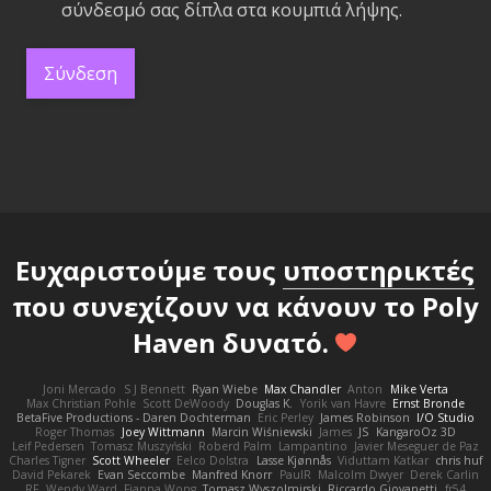
σύνδεσμό σας δίπλα στα κουμπιά λήψης.
Σύνδεση
Ευχαριστούμε τους
υποστηρικτές
που συνεχίζουν να κάνουν το Poly
Haven δυνατό.
Joni Mercado
S J Bennett
Ryan Wiebe
Max Chandler
Anton
Mike Verta
Max Christian Pohle
Scott DeWoody
Douglas K.
Yorik van Havre
Ernst Bronde
BetaFive Productions - Daren Dochterman
Eric Perley
James Robinson
I/O Studio
Roger Thomas
Joey Wittmann
Marcin Wiśniewski
James
JS
KangaroOz 3D
Leif Pedersen
Tomasz Muszyński
Roberd Palm
Lampantino
Javier Meseguer de Paz
Charles Tigner
Scott Wheeler
Eelco Dolstra
Lasse Kjønnås
Viduttam Katkar
chris huf
David Pekarek
Evan Seccombe
Manfred Knorr
PaulR
Malcolm Dwyer
Derek Carlin
RF
Wendy Ward
Fianna Wong
Tomasz Wyszolmirski
Riccardo Giovanetti
fr54