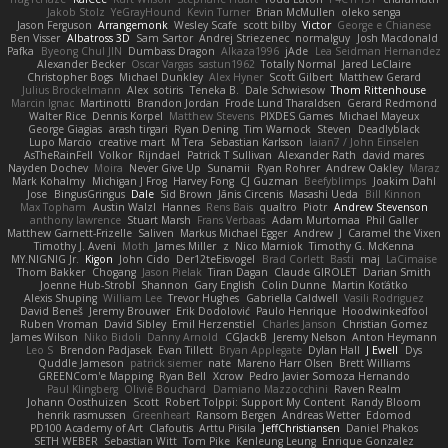
Jakob Stolz
YeGrayHound
Kevin Turner
Brian McMullen
oleko senga
Jason Ferguson
Arrangemonk
Wesley Scafe
scott bilby
Victor
George e Chianese
Ben Visser
Albatross 3D
Sam Sartor
Andrej Striezenec
normalguy
Josh Macdonald
Pafka
Byeong Chul JIN
Dumbass Dragon
Alkaza1996
jAde
Lea Seidman Hernandez
Alexander Becker
Oscar Vargas
sastun1962
Totally Normal
Jared LeClaire
Christopher Bogs
Michael Dunkley
Alex Hyner
Scott Gilbert
Matthew Gerard
Julius Brockelmann
Alex
sotiris
Teneka B.
Dale Schwiesow
Thom Rittenhouse
Marcin Ignac
Martinotti
Brandon Jordan
Frode Lund Tharaldsen
Gerard Redmond
Walter Rice
Dennis Korpel
Matthew Stevens
PIXDES Games
Michael Mayeux
George Giagias
arash tirgari
Ryan Dening
Tim Warnock
Steven
Deadlyblack
Lupo Marcio
creative mart
M Tera
Sebastian Karlsson
Iaian7 / John Einselen
AsTheRainFell
Volkor
Rijndael
Patrick T Sullivan
Alexander Rath
david mares
Nayden Dochev
Moira
Never Give Up
Sunamii
Ryan Rohrer
Andrew Oakley
Maraz
Mark Kohalmy
Michigan J Frog
Harvey Fong
CJ Guzman
Beefyblimps
Joakim Dahl
Jose
BingusGringus
Dale
Sid Brown
Jānis Circenis
Masashi Ueda
Bill Kinnon
Max Topham
Austin Walzl
Hannes
Rens Bais
qualtro
Piotr
Andrew Stevenson
anthony lawrence
Stuart Marsh
Frans Verbaas
Adam Murtomaa
Phil Galler
Matthew Garnett-Frizelle
Saliven
Markus Michael Egger
Andrew
J
Caramel the Vixen
Timothy J. Aveni
Moth
James Miller
z
Nico Marniok
Timothy G. McKenna
MY.NIGNIG Jr.
Kigon
John Cido
Der12teEisvogel
Brad Corlett
Basti
maj
LaCimaise
Thom Bakker
Chogang
Jason Pielak
Tiran Dagan
Claude GIROLET
Darian Smith
Joenne Hub-Strobl
Shannon
Gary English
Colin Dunne
Martin Koťátko
Alexis Shuping
William Lee
Trevor Hughes
Gabriella Caldwell
Vasili Rodriguez
David Beneš
Jeremy Brouwer
Erik Dodolović
Paulo Henrique
Hoodwinkedfool
Ruben Vroman
David Sibley
Emil Herzenstiel
Charles Janson
Christian Gomez
James Wilson
Niko Bidoli
Danny Arnold
CGJackB
Jeremy Nelson
Anton Heymann
Leo S
Brendon Padjasek
Evan Tillett
Bryan Applegate
Dylan Hall
J Ewell
Dys
Quddle Jameson
patrick siemer
nate
Mareno Harr Olsen
Brett Williams
GREENCom'e Mapping
Ryan Bell
Xcrow
Pedro Javier Somoza Hernando
Paul Klingberg
Olivié Bouchard
Damiano Mazzocchini
Raven Realm
Johann Oosthuizen
Scott
Robert Tolppi: Support My Content
Randy Bloom
henrik rasmussen
Greenheart
Ransom Bergen
Andreas Wetter
Edomod
PD100 Academy of Art
Clafoutis
Arttu Piisila
JeffChristiansen
Daniel Phakos
SETH WEBER
Sebastian Witt
Tom Pike
Kenleung Leung
Enrique Gonzalez