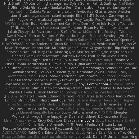
Nick Smith
AMcCarroll
high strangeness
Dylan Gorrell
Patrick Stallings
Neil Baker
ElUltimo DeLaFila
Yousick
Sankaku Bear
Dennis Libon
Reymeld Santiago
AJ
FacinusChip
Dakota Wreski
n_morcatti
killswitchkay
Charles Louie
Avaister
Liam Bryant
sagar sasson
rafael naranjo
Elijah
ELITE Scratch
Zack Kepner
Justin Rogow
Andre Labuschagne
lily ren
Vasyl Vasyliv
Post Production
Zbob
VW Winterstein
Bob
Xavier
Mehmet Can
Nika Domi
C
xd Idk
Hajime Tsunoda
FRNL Lou
Coleman Molloseau
Joel Montano
Bryan Hy
Юрій Insektikator
Jakub Zbyszynski
River Lockhart
Stefan Florea
MStorm
The Society of Visions
David Power
Michael Santoro
C. Evans
thu huynh
Stephen Bentley
I_ViceRoy
Thomas Granger
bloli loli
Takashi M.
Melody Spiker
Midnight Gunship
Spencer_
NicoPOWAAA
Kornel Anderson
Dixon Keller
Keenan Rush
Venkataram
LLB
Josh W.
Kevin Showman
Naomi Soh
McCoder
John Elliotte
Gregory Basile
Filip Wieland
Sebastian Norlund
blog cruvi
Marc Nguyen
MaxDezignz
Tic_cle
nogutidaisuke
George Dvorak
Haris Lattirom
Matthew Daday
Paul
Kamil Uriasz
Lirian
Sarah Schrock
Logan Hertz
Gaël Gilly
Musical Nexus
Buttmunky1
Danny Sale
Elias Guevara
Kathreena B
Huitaka Studio
Digital Abbot
Aleksandr Chebotariov
Cole Turner
John Kevin Ong
JonDo
Filip
Cornellus Pendrahgon
Striker The Fox
Lale
Gökhan Sazdağı
Steve-0
el smells
丸 黒
Domantas Jokšas
Eduard
EvilQ
Alexander Olesen
Luke C
Shawn Anderson
Tess
opostol
Jiří Ptáček
JamTarts
Clive McKenzie
Shabeen Barzey - Browne
Josh
Martin Bailey
Espen
Princess
SiryuSama
Kelu
Sean Derham
Sam Fowler
Funny_ Compilation69
htai wu
Nadia
Pupper
John KD
Mimic
The Remodeling Veteran
Talyana S
Parker
Mister Venom
Markku Hakala
Hussien Mohamed
Gaforga VK
Ich Simp
cyril faia
Nipper1er
ふぇ えっ
Tomato Huwaidi
Eduardo ramirez
Peter Bates
Jediah Pesu
Randy Wells
Eilir Ho
Mrunit Churi
Necromantique
Nikki Balsem
Render House
John Hughes
James Gonzales
Cristi Vanderburg
Kaeden Hahn
Timo Erick
Miroslav Šamánek
EfulTopo
The Starius Project
Punch UP: The Top Contender! Official Patreon
Jorge Manuel Cappello Barreto
Sticky Buttons
iiiFahad7
재우 김
Morgsley
Workbench
wegu1
TheHappyElite
Duane Strickland
DC Kasundra
Ross
Marcin Anyszkiewicz
Ricky Robinson
Elizabeth
moot1n
Scott Fredrickson
仁 小野
kb714
Chris
Gabriel Alvarado
哲 董
Fredrik Karlsson
Tristan Lorius
Purpose Architecture
Władysław Pryszczarek
Ashley Fayers
plexlexia
Daniel Tidemo
ALEX NAVARRO
Table On
Edward
Didier Aerlebout
Anton
Sara
Alan
Jeffrey Olson
Riccardo Colombo
Gionea Alexandru Daniel
philip sisk
Daniel Richman
Ieuan King