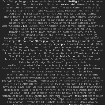
Zack Bishop
Rouge guy
brandon dudley
Joel Gordils
GadFlight
Charles Herrmann
Justin
LvH
K Anon
Richie
Karim Mohamed
Weichnudel
Marcus Grennborg
christian cuttino
DaveHuman
juanito
Johan L
Theresa A. Carroll
Iain Black
Einarr
Volatility
Stephen Smith
joshy west xoxo
Łukasz Pawłowski
Anthony Dilmore
Daniel Schmid Leal
Steele
Nitrosimi96
ANonEMoose
Gun Metal Games
macoll macoll
Brandon Joffe
Cory robertson
Ember
Sage Himeros
Sweeper3D
Bruno Yudi
Daddios Studios
Aleksey Pollack
Lotus
Fabrizio Guidotti
Esbern Hansen
ran nie
Justper's Furry Avatar World
Kevin LomondDesign
Victor Ghyssens
749R
CGautos
Kevin Anderson
dusan tomas
Jegregg
Travis Lemieux
Philipp T
David Pulcifer
Thomas Elliott
John Gutwin
Sara Tarr
Shay
CT
Jermaine Bouyea
Liam Smyth
Michael Loh
doctor25th
Larry Jenkins
sv
Andrew Lamb
Hamad
rendered_pixel
der_mihi
Worked Wood
Alan Figg
Matias Dubos
BigWhiteLion
Karolina En
David Curiel
alec1025
BeepCodeMusic
Ben Granger
Bruno Simon (Three.js Journey)
Michelle Ma
Ben
glassapple 325
Woof
Maxime Detournière
DDMers Community
Rayscaper
Chris Dickson
idkdude
성익 김
Piotr
JSR Production house
Dustin Pettegrew
Alessandro Mennonna
Onalist
Devin Martin
Mehmet Oguz Derin
Quinn Kowitt
Lee Stranahan
Robert Whitehead
kocat
Grawlix
Hampus Linden
Alex Vega
orestis picard
S Waugh
Arjen Plakke
Noah Kollmannsberger
Niko
Austin Root
Misha Samorodin
Zach wood
Tabatha Lyn
Andrew Sprague
Karsten Eckelt
Tony
VolkEnVaderland
Raizzer47
Pablo Portal
Viktoriya
MisterBKWolf
שי יעקוב
DerHitsch
We Don't Know What A Car Is
James Patel
Joeri Woudstra
Rochelle Bricker
Bojan Rončević
Justin Green
Sof
Hope Hackett
Sven Kröger
Dejvo
JRichardGaming
fatalmuffin
Sharp
movies byevan
Ayleen
Adam Hutchinson
Neet
EchoTheComposer
Andreas Stockmayer
Ernesto Gomez
Joep Meindertsma
Todd KS
景琦 张景琦
trowelandspade
Phase
Colin Lohaus
atoves
Dan Goddard
Loo Cypher
Adrian Haugseng
TheSmallGacha
trvr
Jacob Hooper
Gaetano Gargano
민희 이
Flavio
Artmachiner
Remy Ponso
Magnús Antonsson
Ben Milius
Griffin
rayhaan.3d
Skyro
Rain
Violetta Radkevich
Chris
Philip Spiessberger
Bryce Powell
BladedBadge
Rafael Perez-Torro
Nemnomi
おるす
Photini By Design
Jason Buier
AblazZe
Rom1
Serin Jameson
Aden Bise
nobuyuki takahashi
ruffles
Nathan Stoltzfoos
Freddy Sghetti
Nick Jainschigg
Siyouardi
passivestar
sirdeadduke
Michael Sasse
Jackson Quinn Gray
Steve Teeps
David Sopala
Joel Hobson
Lou Jonathan
Bertrand RIVEILL
Cocheta
Michael Witmann
Marco Vizcaino