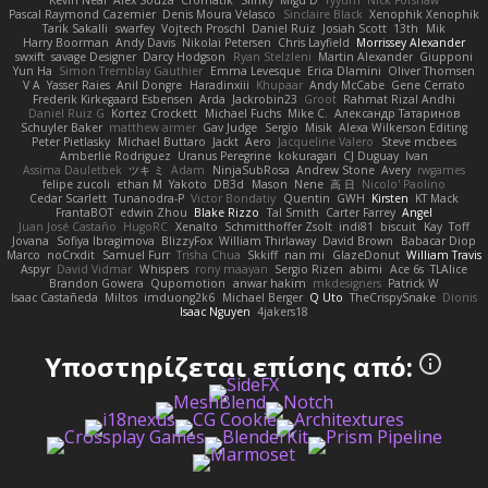
Kevin Neal
Alex Souza
Cromatik
Slinky
Migu D
Yyyum
Nick Forshaw
Pascal Raymond Cazemier
Denis Moura Velasco
Sinclaire Black
Xenophik Xenophik
Tarik Sakalli
swarfey
Vojtech Proschl
Daniel Ruiz
Josiah Scott
13th
Mik
Harry Boorman
Andy Davis
Nikolai Petersen
Chris Layfield
Morrissey Alexander
swxift
savage Designer
Darcy Hodgson
Ryan Stelzleni
Martin Alexander
Giupponi
Yun Ha
Simon Tremblay Gauthier
Emma Levesque
Erica Dlamini
Oliver Thomsen
V A
Yasser Raies
Anil Dongre
Haradinxiii
Khupaar
Andy McCabe
Gene Cerrato
Frederik Kirkegaard Esbensen
Arda
Jackrobin23
Groot
Rahmat Rizal Andhi
Daniel Ruiz G
Kortez Crockett
Michael Fuchs
Mike C.
Александр Татаринов
Schuyler Baker
matthew armer
Gav Judge
Sergio
Misik
Alexa Wilkerson Editing
Peter Pietlasky
Michael Buttaro
Jackt
Aero
Jacqueline Valero
Steve mcbees
Amberlie Rodriguez
Uranus Peregrine
kokuragari
CJ Duguay
Ivan
Assima Dauletbek
ツキ ミ
Adam
NinjaSubRosa
Andrew Stone
Avery
rwgames
felipe zucoli
ethan M
Yakoto
DB3d
Mason
Nene
高 日
Nicolo' Paolino
Cedar Scarlett
Tunanodra-P
Victor Bondatiy
Quentin
GWH
Kirsten
KT Mack
FrantaBOT
edwin Zhou
Blake Rizzo
Tal Smith
Carter Farrey
Angel
Juan José Castaño
HugoRC
Xenalto
Schmitthoffer Zsolt
indi81
biscuit
Kay
Toff
Jovana
Sofiya Ibragimova
BlizzyFox
William Thirlaway
David Brown
Babacar Diop
Marco
noCrxdit
Samuel Furr
Trisha Chua
Skkiff
nan mi
GlazeDonut
William Travis
Aspyr
David Vidmar
Whispers
rony maayan
Sergio Rizen
abimi
Ace 6s
TLAlice
Brandon Gowera
Qupomotion
anwar hakim
mkdesigners
Patrick W
Isaac Castañeda
Miltos
imduong2k6
Michael Berger
Q Uto
TheCrispySnake
Dionis
Isaac Nguyen
4jakers18
Υποστηρίζεται επίσης από: