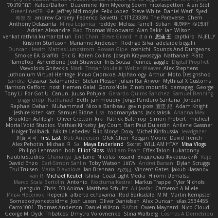
תמר פלג טל
Kaleo/Dalton
Duzemine
Kim Myeong Soom
nicolaspetton
Alan Stoll
Greenlines78
Kie
Jeffrey McIlmoyle
Felix Lopez
Steve White
Daniel Warf
Syed
혜영 전
andrew Carbery
Federico Salvetti
C1T1Z333N
The Paraverse
Chem
Anthony Delasanta
Minja Lojanica
roddye
Melissa Farrell
Stilian
ꌃ꒒ꀎꋪꋪꌩ ꀘꈤꀤꁅꃅ꓄
Adrien Alexandre
Rab
Thomas Woodward
Alan Bakir
Ian Wilson
venkat rathna kumar talluri
Eric Chan
Steve Girard
n d o n
思涵 王
captkiro
N-JELLY
Kristinn Sturluson
Marianne Andersen
Rodrigo Silva
adelaide begalli
Duncan Hewitt
Mattias Lundstrom
Rowan Gipe
coshichi
Sounds And Dungeons
Smoke EA Graffiti
Eric G
Karen Collins
Joseph Krzywoszyja
Nathanaël Platz
FlameTop
AshenBone
Josh Strawder
Inês Sousa
Fennec
gaggle
Digital Prophet
Vsevolods Gniteckis
Mark
Tristan Voulelis
Walter Weaver
Alex Stephens
Luthonium Virtual Heritage
Илья Снопков
Alphaology
Arthur
Moto Designshop
Sandra
Classical Salamander
Stefan Plösser
Julian Rai Anwor
Mythical X Customs
Harrison Gafford
nost
Hemen Galal
GonzoNole
Zineb mounfik
damageg
George
Tony Li
For Got U
Canun
Juuso Pohjola
Gerardo Quiros Sanchez
Samuel Benning
piggy chop
Nathanaël
Beth
jan moudry
Jorge Panduro Santana
Jordan
Raphael Dahan
Muhammad
Nicola Baribeau
gavin poss
宣臣 紀
Adam Knight
Jeshire Kiten Katt
Samuel Bidne
Lisa
toomanydans
Jack saksik
Arianna Mex
Brooklen Ashleigh
Oliver Cretton
kiki
Patrick Balthrop
Simon Probert
micheal
Mortal Void Studios
Mathias Kirkeby
Jay Court
Bart Paul Dujardin
Anilene Gassner
Holger Tollbäck
Nikita Lebedev
Filip Morys
Doxy
Michel Kinfoussia
lewdgazer
川頁 可可
First Last
Bob Anderson
Ofek Chen
Keegan Moore
David French
Alex Pehotin
Michael R
Sai
Maya Enderland
Sxcret
WILLIAM HTAY
Misa Vlogs
Philipp Lehmann
bob
Elliot Sloss
William Peart
Effex Talon
Lukatonny
NautiluStudios
Chanakya
Jay Lane
Nicolas Fossard
Владислав Жуковський
Raje
Daviid Enzo
Carl-Simon Sahlin
Toby Watson
אלמוג
Andrei Barsan
Dylan Scruggs
Trul Trulsen
Maria Diavolova
Ian Brennan
なのは
Vincent Gates
Jakub Hasanov
Ivan R
Michael Keutel
Ishika
Coast Light Media
Hiromi Uematsu
Marco Scala Bertolin
Antonio
NocturnalKestrel
Markus Trappe
Tyler Nichols
penguin
Chris
D3 Anima
Matthew Schultz
Ali Jaafar
Cameron A Miele
Илья Несенюк
Reperak
alberto echavarria
Rod Barksdale
M M
Martin Kempster
Somebodyoncetoldme
Josh Laxen
Oliver Danielsen
Alex Duncan
silas 2534455
Carro1001
Thomas Anderson
Daniel Wilson
RAfort
Owen Maynard
Nico Cloud
George M. Dyck
Thbatcos
Dmytro Volovnenko
Stina Walberg
Cosmas A Demetriou