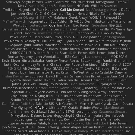
Sideways
Sergio Pamies
Oliver
Viorel Vlaican
Hurt Hand
Tamagoooo
TetaBOT
Kira V
XanderDK
John B.
Mark Scott
HG Park
William Karavites
Trollstuhl HagenLord
Mark Habbish
Call Me Sensei
NotARectangle
Noelle DeCuir
jae hoon Choi
Yd C
M C
Cameron Taylor
Nenad Nikolic
Tanner Moerke
Victor Ofvergard
苏打
K Y
Galahan
Derek Anwyl
W00k13
Released 50
MeTheManwich
iosgamertool
Bob Ashton
INFADEL
Devin Mattox
Jon Martello
Jan
Wyatt Sui
LesterCovax
Cue
tran tuan
Bad Radish
Sebastian
暁子 清水
Dan Wheatley
Md. Wasif Anjum
Lewis of the Rat Brigade
Juan Pinilla
My Name
Iggy
Terifict
Kiddow
simsterns
Olivier Babet
Brandon Wilkie
BlackSkyNinja
Pavel Karapud
Daren Gallo
Peleg Tabib
Null
Cole Johnson
Joe Bergmann
Pav North
Mike Rogers
Bull Spit
Sage
Ryan Kirkland
Luke White
Yannick
falgn0n
CGSpoon
gubi
Daniel Robertson
Brennan Oort
sanxbile
Dustin McGlinchey
Matias Vialagro
lininx66
Joe Brady
Andre Buzzo
Christian Stankovic
Việt Anh Lê
LYRICS OF LIFE
Webora Studios
Sean
乐 音
Petros
眠瓏
James
John Deere
Roman Vyborny
John Woodall
an l
BZK Gaming Leo
chen zhen
MODECAM
Kevin Klever
dima sirababa
Andrew Pierce
Артем Бардин
nagi
FranklinTremplin
JL
Iustin Ocunschi
Joey Parrella
Christian Lee
Robert Hankinson
M0TH
Jack Ü
LCQP
FENG XU
Ali DeAdam
Styxx
GLASS ACT
kona
T1 Exotic
RZ
abby!
ll Stanced
Import_bpy
Hamsternator
Forest Katsch
NuWest
Antonio Castaldo
Daisy Jai
Tristan Davies
Jay Spurgeon
David Thomas
Samuel Vikse Bruvik
BusaBusa
C+HO aR
Taylor Williams
Vasily
Nikoloz Todua
ma de
Dennis Hosgood
Jared Bullard
John Dykes
Yihui Xiong
Jay Renteria
Lucie Královcová
BurpingMusquito
humansoulinterface
Hector Estrada
Ranya Zhong
_Blobster_
Le sun
megan lavoie
Spartan 052
Brayden evans
Austin Taylor
S Mingkwan
Wawy
Kerstetter
Gicly Rodríguez
DryingUEFN
IS IT?
Thunderjaw Thunderjaw
Carlos Martin Jr
Studio 9
Alberto Hernandez
Running Man
Digital Ancients
Vlajko Tomić
Dan Palasz
Fadil Bay
Fabricio BJS
Ash Younes
Mr Memz
Paweł Krysiak
Gavin Dasuta
The Mighty KC
Nifty Nic
UltimateTJF
Quistis
Reinier Weerts
MaxMinutiae
Adrián ramos
Oachkatzl Schwoaf
dr32768
corbin tinsley
Cassandra Stewart
MikeyLikesIt
Delano Lowes
doggybdog26
Chris Aitan
yuta t
Sean Woods
cubeorigins
Tommy Parish
Just Rovin
Austin Rea
Shane Yamamoto
Eugene Dementjev
Vitaliy Florin
Никуся Гноянко
Michael Eckert
John Fewell
Jon Mayo
مالك البلوشي
Qiaoyue Wang
Salem Alajmi
Fabian Brehm
Lemesle Maxence
Charles Everett
Alexa trade
HH
Keke
покупка байер
Poulet
Derek Messier
Trivi