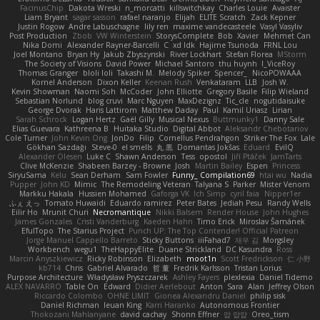
FacinusChip
Dakota Wreski
n_morcatti
killswitchkay
Charles Louie
Avaister
Liam Bryant
sagar sasson
rafael naranjo
Elijah
ELITE Scratch
Zack Kepner
Justin Rogow
Andre Labuschagne
lily ren
maxime vandecasteele
Vasyl Vasyliv
Post Production
Zbob
VW Winterstein
StorysComplete
Bob
Xavier
Mehmet Can
Nika Domi
Alexander Rayner-Barcelli
C
xd Idk
Hajime Tsunoda
FRNL Lou
Joel Montano
Bryan Hy
Jakub Zbyszynski
River Lockhart
Stefan Florea
MStorm
The Society of Visions
David Power
Michael Santoro
thu huynh
I_ViceRoy
Thomas Granger
bloli loli
Takashi M.
Melody Spiker
Spencer_
NicoPOWAAA
Kornel Anderson
Dixon Keller
Keenan Rush
Venkataram
LLB
Josh W.
Kevin Showman
Naomi Soh
McCoder
John Elliotte
Gregory Basile
Filip Wieland
Sebastian Norlund
blog cruvi
Marc Nguyen
MaxDezignz
Tic_cle
nogutidaisuke
George Dvorak
Haris Lattirom
Matthew Daday
Paul
Kamil Uriasz
Lirian
Sarah Schrock
Logan Hertz
Gaël Gilly
Musical Nexus
Buttmunky1
Danny Sale
Elias Guevara
Kathreena B
Huitaka Studio
Digital Abbot
Aleksandr Chebotariov
Cole Turner
John Kevin Ong
JonDo
Filip
Cornellus Pendrahgon
Striker The Fox
Lale
Gökhan Sazdağı
Steve-0
el smells
丸 黒
Domantas Jokšas
Eduard
EvilQ
Alexander Olesen
Luke C
Shawn Anderson
Tess
opostol
Jiří Ptáček
JamTarts
Clive McKenzie
Shabeen Barzey - Browne
Josh
Martin Bailey
Espen
Princess
SiryuSama
Kelu
Sean Derham
Sam Fowler
Funny_ Compilation69
htai wu
Nadia
Pupper
John KD
Mimic
The Remodeling Veteran
Talyana S
Parker
Mister Venom
Markku Hakala
Hussien Mohamed
Gaforga VK
Ich Simp
cyril faia
Nipper1er
ふぇ えっ
Tomato Huwaidi
Eduardo ramirez
Peter Bates
Jediah Pesu
Randy Wells
Eilir Ho
Mrunit Churi
Necromantique
Nikki Balsem
Render House
John Hughes
James Gonzales
Cristi Vanderburg
Kaeden Hahn
Timo Erick
Miroslav Šamánek
EfulTopo
The Starius Project
Punch UP: The Top Contender! Official Patreon
Jorge Manuel Cappello Barreto
Sticky Buttons
iiiFahad7
재우 김
Morgsley
Workbench
wegu1
TheHappyElite
Duane Strickland
DC Kasundra
Ross
Marcin Anyszkiewicz
Ricky Robinson
Elizabeth
moot1n
Scott Fredrickson
仁 小野
kb714
Chris
Gabriel Alvarado
哲 董
Fredrik Karlsson
Tristan Lorius
Purpose Architecture
Władysław Pryszczarek
Ashley Fayers
plexlexia
Daniel Tidemo
ALEX NAVARRO
Table On
Edward
Didier Aerlebout
Anton
Sara
Alan
Jeffrey Olson
Riccardo Colombo
OHNE LIMIT
Gionea Alexandru Daniel
philip sisk
Daniel Richman
Ieuan King
Karri Haranko
Autonomous Frontier
Thokozani Mahlanyane
david cachay
Shonn Effner
얍 얍얍
Oreo_tism