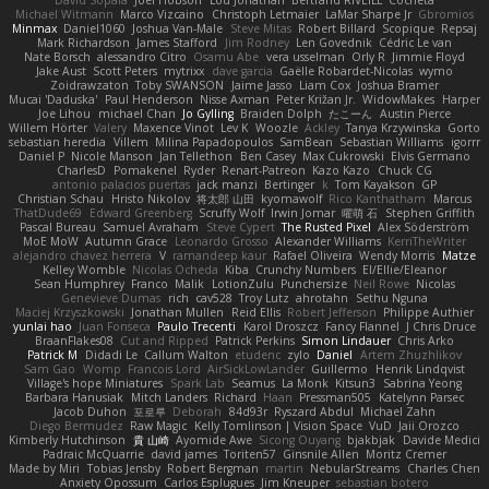
David Sopala
Joel Hobson
Lou Jonathan
Bertrand RIVEILL
Cocheta
Michael Witmann
Marco Vizcaino
Christoph Letmaier
LaMar Sharpe Jr
Gbromios
Minmax
Daniel1060
Joshua Van-Male
Steve Mitas
Robert Billard
Scopique
Repsaj
Mark Richardson
James Stafford
Jim Rodney
Len Govednik
Cédric Le van
Nate Borsch
alessandro Citro
Osamu Abe
vera usselman
Orly R
Jimmie Floyd
Jake Aust
Scott Peters
mytrixx
dave garcia
Gaëlle Robardet-Nicolas
wymo
Zoidrawzaton
Toby SWANSON
Jaime Jasso
Liam Cox
Joshua Bramer
Mucai 'Daduska'
Paul Henderson
Nisse Axman
Peter Križan Jr.
WidowMakes
Harper
Joe Lihou
michael Chan
Jo Gylling
Braiden Dolph
たこーん
Austin Pierce
Willem Hörter
Valery
Maxence Vinot
Lev K
Woozle
Ackley
Tanya Krzywinska
Gorto
sebastian heredia
Villem
Milina Papadopoulos
SamBean
Sebastian Williams
igorrr
Daniel P
Nicole Manson
Jan Tellethon
Ben Casey
Max Cukrowski
Elvis Germano
CharlesD
Pomakenel
Ryder
Renart-Patreon
Kazo Kazo
Chuck CG
antonio palacios puertas
jack manzi
Bertinger
k
Tom Kayakson
GP
Christian Schau
Hristo Nikolov
将太郎 山田
kyomawolf
Rico Kanthatham
Marcus
ThatDude69
Edward Greenberg
Scruffy Wolf
Irwin Jomar
曜萌 石
Stephen Griffith
Pascal Bureau
Samuel Avraham
Steve Cypert
The Rusted Pixel
Alex Söderström
MoE MoW
Autumn Grace
Leonardo Grosso
Alexander Williams
KerriTheWriter
alejandro chavez herrera
V
ramandeep kaur
Rafael Oliveira
Wendy Morris
Matze
Kelley Womble
Nicolas Ocheda
Kiba
Crunchy Numbers
El/Ellie/Eleanor
Sean Humphrey
Franco
Malik
LotionZulu
Punchersize
Neil Rowe
Nicolas
Genevieve Dumas
rich
cav528
Troy Lutz
ahrotahn
Sethu Nguna
Maciej Krzyszkowski
Jonathan Mullen
Reid Ellis
Robert Jefferson
Philippe Authier
yunlai hao
Juan Fonseca
Paulo Trecenti
Karol Droszcz
Fancy Flannel
J Chris Druce
BraanFlakes08
Cut and Ripped
Patrick Perkins
Simon Lindauer
Chris Arko
Patrick M
Didadi Le
Callum Walton
etudenc
zylo
Daniel
Artem Zhuzhlikov
Sam Gao
Womp
Francois Lord
AirSickLowLander
Guillermo
Henrik Lindqvist
Village's hope Miniatures
Spark Lab
Seamus
La Monk
Kitsun3
Sabrina Yeong
Barbara Hanusiak
Mitch Landers
Richard
Haan
Pressman505
Katelynn Parsec
Jacob Duhon
포로루
Deborah
84d93r
Ryszard Abdul
Michael Zahn
Diego Bermudez
Raw Magic
Kelly Tomlinson | Vision Space
VuD
Jaii Orozco
Kimberly Hutchinson
貴 山崎
Ayomide Awe
Sicong Ouyang
bjakbjak
Davide Medici
Padraic McQuarrie
david james
Toriten57
Ginsnile Allen
Moritz Cremer
Made by Miri
Tobias Jensby
Robert Bergman
martin
NebularStreams
Charles Chen
Anxiety Opossum
Carlos Esplugues
Jim Kneuper
sebastian botero