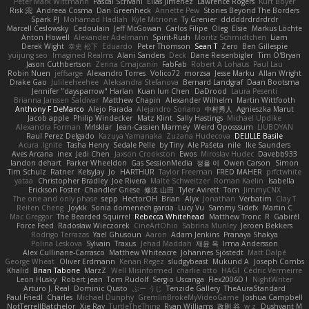
Peter Mark Wittmann
Pascal Scrivani
Elias Jimenez
Lawrence Rogers
Kurt Boyer
Risk 📀
Andreea Cosma
Dan Greenheck
Annette Pew
Stories Beyond The Borders
Spark PJ
Mohamad Hadlah
Kyle Mitrione
Ty Grenier
dddddrdrdrdrdr
Marcell Ceslowsky
Cedoulain
Jeff McGowan
Carlos Filipe
Oleg
Elsie
Markus Löchte
Anton Howell
Alexander Adelmann
Spirit-Rush
Moritz Schmidtchen
Liam
Derek Wight
幸史 松下
Eduardo
Peter Thomson
Sean T
Zero
Ben Gillespie
yuijung seo
Imagined Realms
Alani Sanders
Deck
Dane Reisenbigler
Tim O'Bryan
Jason Cuthbertson
Zerina Cmajcanin
FabFab
Robert A Lohaus
Paul Lau
Robin Nuen
jeffsarge
Alexandro Torres
Volico72
morzsa
Jesse Marku
Allan Wright
Drake Gao
Julileeheehee
Aleksandra Stefanova
Bernard Landgraf
Daan Bootsma
Jennifer "daysparrow" Harlan
Kuan lun Chen
DaDrood
Laura Pesenti
Brianna Janssen Saldivar
Matthew Chapin
Alexander Wilhelm
Martin Wittfooth
Anthony F DeMarco
Alejo Parada
Alejandro Soriano
中村秀人
Agnieszka Marut
Jacob apple
Philip Windecker
Matz Klint
Sally Hastings
Michael Updike
Alexandra Forman
MrIsklar
Jean-Cassien Marmey
Weird Oposssum
LIUBOYAN
Raul Perez Delgado
Kazuya Yamanaka
Zuzana Hudecova
DELILLE Basile
Acura .Ignite
Tasha Henry
Sedale Pelle
by Tiny
Ale Pašeta
nile
Ike Saunders
Aves Arcana
inex
Jedi Chen
Jaxson Crookston
Ewos
Miroslav Hudec
Davebb933
landon dehart
Parker Wheeldon
Gas SessionMedia
정율 이
Owen Carson
Simon
Tim Schulz
Ratner
KelsyJay
Jo
HARTHUR
Taylor Freeman
FRED MAHER
prfctwhite
yataa
Christopher Bradley
Joe Rivera
Malte Schweitzer
Roman Kaelin
Isabella
Erickson Foster
Chandler Griese
修汰 山田
Tyler Avirett
Tom
JimmyCNX
The one and only phase
sepp
HectorOH
Brian
Alyx
Jonathan
Verbatim
Clay T
Reiten Cheng
Joykk
Sonia domenech garcia
Lucy Vu
Sammy Sidefx
Martin C
Mac Greggor
The Bearded Squirrel
Rebecca Whitehead
Matthew Tronc
R
Gabirél
Force Feed
Radosław Wieczorek
CineArtOhio
Sabrina Munley
Jeroen Bekkers
Rodrigo Terrazas
Yael Ghusoun
Aaron
Adam Jenkins
Pranaya Shakya
Polina Leskova
Sylvain
Traxus
Jehad Maddah
재윤 옥
Irma Andersson
Alex Cullinane-Carrasco
Matthew Whiteacre
Johannes Sjöstedt
Matt Dalpé
George Wheat
Oliver Erdmann
Kenan Regez
sludgybeast
Mukund A
Joseph Combs
Khalid
Brian Tabone
MarzZ
Well Misinformed
charlie otto
HAGI
Cédric Vermeirre
Leon Husky
Robert jean
Tom Rudolf
Sergio Uscanga
Flex2006D !
NightWriter
Arturo J. Real
Dominic Qusto
ぶー うじ
Tenzide Gallery
TheAuraStandard
Paul Friedl
Charles
Michael Dunphy
GremlinBrokeMyVideoGame
Joshua Campbell
NotTerrellBatchelor
Xie Ray
TurtleTheThing
Ryan Williams
政則 谷
w z
Dushyant M