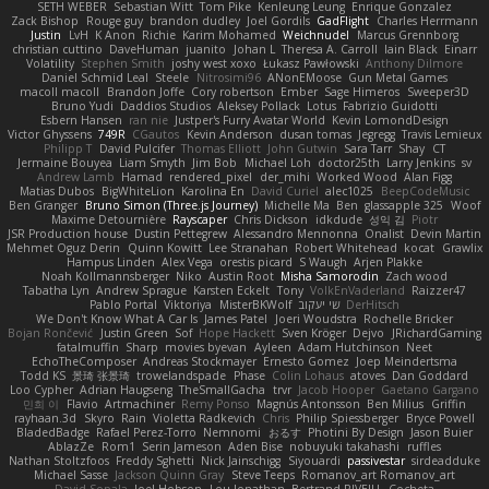
SETH WEBER
Sebastian Witt
Tom Pike
Kenleung Leung
Enrique Gonzalez
Zack Bishop
Rouge guy
brandon dudley
Joel Gordils
GadFlight
Charles Herrmann
Justin
LvH
K Anon
Richie
Karim Mohamed
Weichnudel
Marcus Grennborg
christian cuttino
DaveHuman
juanito
Johan L
Theresa A. Carroll
Iain Black
Einarr
Volatility
Stephen Smith
joshy west xoxo
Łukasz Pawłowski
Anthony Dilmore
Daniel Schmid Leal
Steele
Nitrosimi96
ANonEMoose
Gun Metal Games
macoll macoll
Brandon Joffe
Cory robertson
Ember
Sage Himeros
Sweeper3D
Bruno Yudi
Daddios Studios
Aleksey Pollack
Lotus
Fabrizio Guidotti
Esbern Hansen
ran nie
Justper's Furry Avatar World
Kevin LomondDesign
Victor Ghyssens
749R
CGautos
Kevin Anderson
dusan tomas
Jegregg
Travis Lemieux
Philipp T
David Pulcifer
Thomas Elliott
John Gutwin
Sara Tarr
Shay
CT
Jermaine Bouyea
Liam Smyth
Jim Bob
Michael Loh
doctor25th
Larry Jenkins
sv
Andrew Lamb
Hamad
rendered_pixel
der_mihi
Worked Wood
Alan Figg
Matias Dubos
BigWhiteLion
Karolina En
David Curiel
alec1025
BeepCodeMusic
Ben Granger
Bruno Simon (Three.js Journey)
Michelle Ma
Ben
glassapple 325
Woof
Maxime Detournière
Rayscaper
Chris Dickson
idkdude
성익 김
Piotr
JSR Production house
Dustin Pettegrew
Alessandro Mennonna
Onalist
Devin Martin
Mehmet Oguz Derin
Quinn Kowitt
Lee Stranahan
Robert Whitehead
kocat
Grawlix
Hampus Linden
Alex Vega
orestis picard
S Waugh
Arjen Plakke
Noah Kollmannsberger
Niko
Austin Root
Misha Samorodin
Zach wood
Tabatha Lyn
Andrew Sprague
Karsten Eckelt
Tony
VolkEnVaderland
Raizzer47
Pablo Portal
Viktoriya
MisterBKWolf
שי יעקוב
DerHitsch
We Don't Know What A Car Is
James Patel
Joeri Woudstra
Rochelle Bricker
Bojan Rončević
Justin Green
Sof
Hope Hackett
Sven Kröger
Dejvo
JRichardGaming
fatalmuffin
Sharp
movies byevan
Ayleen
Adam Hutchinson
Neet
EchoTheComposer
Andreas Stockmayer
Ernesto Gomez
Joep Meindertsma
Todd KS
景琦 张景琦
trowelandspade
Phase
Colin Lohaus
atoves
Dan Goddard
Loo Cypher
Adrian Haugseng
TheSmallGacha
trvr
Jacob Hooper
Gaetano Gargano
민희 이
Flavio
Artmachiner
Remy Ponso
Magnús Antonsson
Ben Milius
Griffin
rayhaan.3d
Skyro
Rain
Violetta Radkevich
Chris
Philip Spiessberger
Bryce Powell
BladedBadge
Rafael Perez-Torro
Nemnomi
おるす
Photini By Design
Jason Buier
AblazZe
Rom1
Serin Jameson
Aden Bise
nobuyuki takahashi
ruffles
Nathan Stoltzfoos
Freddy Sghetti
Nick Jainschigg
Siyouardi
passivestar
sirdeadduke
Michael Sasse
Jackson Quinn Gray
Steve Teeps
Romanov_art Romanov_art