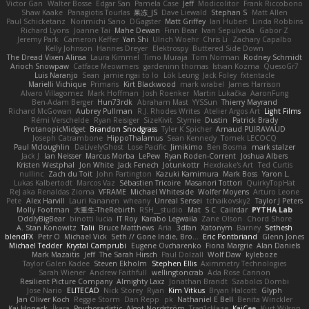
Victor Gan
Walter Bosse
Edgar San
Pamela Case
Jeff
Modicolitor
Frank Riccobono
Shaw Kaake
Panagiotis Tourlas
果冻_JS
Dave Liewald
Stephan S
Matt Allen
Paul Schicketanz
Norimichi Sano
DGagster
Matt Griffey
Ian Hubert
Linda Robbins
Richard Lyons
Joanne Tai
Mahe Dewan
Finn Bear
Ivan Sepulveda
Gabor Z
Jeremy Park
Cameron Keffer
Yan Shi
Ulrich Woehr
Chris Li
Zachary Capalbo
Kelly Johnson
Hannes Dreyer
Elektrospy
Buttered Side Down
The Dread Vixen Alinsa
Laura Kimmel
Timo Muraja
Tom Norman
Rodney Schmidt
Arioch Snowpaw
Catface Meowmers
gardeninn thomas
Istvan Kozma
QuesoGr7
Luis Naranjo
Sean
jamie ngai to lo
Lök Leung
Jack Foley
fxtentacle
Marielli Vichique
Primaris
Kirt Blackwood
mark wrabel
James Harrison
Alvaro Villagomez
Mark Hoffman
Josh Roenker
Martin Lukačka
AaronFung
Ben-Adam Berger
Hun73rdk
Abraham Mast
YYSSun
Thierry Mayrand
Richard McGowan
Aubrey Pullman
R.J. Rhodes Writes
Atelier Argos Art
Light Films
Rémi Verschelde
Ryan Reisiger
SizeKivit
Stymie
Dustin
Patrick Brady
ProtanopicMidget
Brandon Snodgrass
Tyler K Spicher
Arnaud PUIRAVAUD
Joseph Catrambone
HippoThalamus
Sean Kennedy
Tomek LECOCQ
Paul Mcloughlin
DaLivelyGhost
Lose Pacific
Jimikimo
Ben Bosma
mark stalzer
Jack J
Ian Neisser
Marcus Morba
LePew
Ryan Roden-Corrent
Joshua Albers
Kristen Westphal
Jon White
Jack Fenech
Jotunkottr
Hexdrake's Art
Ted Curtis
nullinc
Zach du Toit
John Partington
Kazuki Kamimura
Mark Boss
Yaron L.
Lukas Kalbertodt
Marcos Vaz
Sébastien Tricoire
Masanori Tottori
QuirkyTopHat
ReJ aka Renaldas Zioma
VFRAME
Michael Whiteside
Wolfer Moyens
Arturo Leone
Pete
Alex Harvill
Lauri Kananen
wheany
Unreal Sensei
tchaikovsky2
Taylor J Peters
Molly Footman
大重生-TheRebirth
RSH__studio
Mat
S C
Cailrdar
PYTHA Lab
OddlyBigBear
binotti lucia
IT Roy
Karabo Legwaila
Zane Olson
Chord Shore
A. Stan Konowitz
Talii
Bruce Matthews
Aria
3dfan
Xatonym
Barney
Sethesh
blendFX
Petr O
Michael Vick
Seth // Gone Indie, Bro...
Eric Pontbriand
Glenn Jones
Michael Tedder
Krystal Camprubi
Eugene Ovcharenko
Fiona Margrie
Alan Daniels
Mark Mazaitis
Jeff
The Sarah Hirsch
Paul Dolzall
Wolf Daw
kyleboze
Taylor Galen Kadee
Steven Ekholm
Stephen Ellis
Aximmetry Technologies
Sarah Wiener
Andrew Faithfull
wellingtoncrab
Ada Rose Cannon
Resilient Picture Company
Almighty Laxz
Jonathan Brandt
Szabolcs Dombi
Jose Nario
ELITECAD
Nick Storey
Ryan
Kim Vitkus
Bryan Halcott
Glyph
Jan Oliver Koch
Reggie Storm
Dan Repp
pk
Nathaniel E Bell
Benita Winckler
Kai Honeck
Íkara
Psychosadistic
Algot Nordström
Trag1cHaze
KaiCee
Kurt Wilson