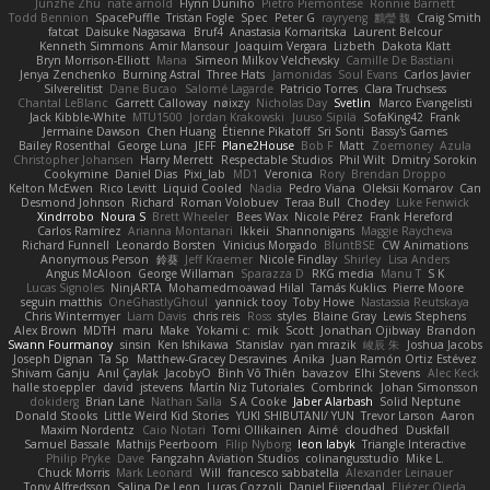
Junzhe Zhu
nate arnold
Flynn Duniho
Pietro Piemontese
Ronnie Barnett
Todd Bennion
SpacePuffle
Tristan Fogle
Spec
Peter G
rayryeng
鸝瑩 魏
Craig Smith
fatcat
Daisuke Nagasawa
Bruf4
Anastasia Komaritska
Laurent Belcour
Kenneth Simmons
Amir Mansour
Joaquim Vergara
Lizbeth
Dakota Klatt
Bryn Morrison-Elliott
Mana
Simeon Milkov Velchevsky
Camille De Bastiani
Jenya Zenchenko
Burning Astral
Three Hats
Jamonidas
Soul Evans
Carlos Javier
Silverelitist
Dane Bucao
Salomé Lagarde
Patricio Torres
Clara Truchsess
Chantal LeBlanc
Garrett Calloway
nøixzy
Nicholas Day
Svetlin
Marco Evangelisti
Jack Kibble-White
MTU1500
Jordan Krakowski
Juuso Sipilä
SofaKing42
Frank
Jermaine Dawson
Chen Huang
Étienne Pikatoff
Sri Sonti
Bassy's Games
Bailey Rosenthal
George Luna
JEFF
Plane2House
Bob F
Matt
Zoemoney
Azula
Christopher Johansen
Harry Merrett
Respectable Studios
Phil Wilt
Dmitry Sorokin
Cookymine
Daniel Dias
Pixi_lab
MD1
Veronica
Rory
Brendan Droppo
Kelton McEwen
Rico Levitt
Liquid Cooled
Nadia
Pedro Viana
Oleksii Komarov
Can
Desmond Johnson
Richard
Roman Volobuev
Teraa Bull
Chodey
Luke Fenwick
Xindrrobo
Noura S
Brett Wheeler
Bees Wax
Nicole Pérez
Frank Hereford
Carlos Ramírez
Arianna Montanari
Ikkeii
Shannonigans
Maggie Raycheva
Richard Funnell
Leonardo Borsten
Vinicius Morgado
BluntBSE
CW Animations
Anonymous Person
鈴葵
Jeff Kraemer
Nicole Findlay
Shirley
Lisa Anders
Angus McAloon
George Willaman
Sparazza D
RKG media
Manu T
S K
Lucas Signoles
NinjARTA
Mohamedmoawad Hilal
Tamás Kuklics
Pierre Moore
seguin matthis
OneGhastlyGhoul
yannick tooy
Toby Howe
Nastassia Reutskaya
Chris Wintermyer
Liam Davis
chris reis
Ross
styles
Blaine Gray
Lewis Stephens
Alex Brown
MDTH
maru
Make
Yokami c:
mik
Scott
Jonathan Ojibway
Brandon
Swann Fourmanoy
sinsin
Ken Ishikawa
Stanislav
ryan mrazik
峻辰 朱
Joshua Jacobs
Joseph Dignan
Ta Sp
Matthew-Gracey Desravines
Anika
Juan Ramón Ortiz Estévez
Shivam Ganju
Anıl Çaylak
JacobyO
Bình Võ Thiên
bavazov
Elhi Stevens
Alec Keck
halle stoeppler
david
jstevens
Martín Niz Tutoriales
Combrinck
Johan Simonsson
dokiderg
Brian Lane
Nathan Salla
S A Cooke
Jaber Alarbash
Solid Neptune
Donald Stooks
Little Weird Kid Stories
YUKI SHIBUTANI/ YUN
Trevor Larson
Aaron
Maxim Nordentz
Caio Notari
Tomi Ollikainen
Aimé
cloudhed
Duskfall
Samuel Bassale
Mathijs Peerboom
Filip Nyborg
leon labyk
Triangle Interactive
Philip Pryke
Dave
Fangzahn Aviation Studios
colinangusstudio
Mike L.
Chuck Morris
Mark Leonard
Will
francesco sabbatella
Alexander Leinauer
Tony Alfredsson
Salina De Leon
Lucas Cozzoli
Daniel Eijgendaal
Eliézer Ojeda