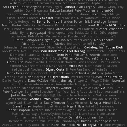
William Schilthuis
Herman Idzerda
Stephane Toraldo
Stephen D Swaney
Kai Gregor
Robert Angone
James Rogers
Calinou
Alan Gregory
Paul O' Grady
Phyl
Luthien Dulk
Miguelaxa
Takuya Sawatari
Peter Moonen
ambientCG
xavier moscoso
Vedat Afuzi
Thomas Lisle
Warren Moore
David
Zaq Schlanger
Chase Stone
Conicer
VoxelKei
Mikkel Nielsen
Nico Wardakas
Frank Grande
Denys Holovyanko
Bernd Schmidt
Brendon Porter
Erik Brundidge
Samuel
Martin Pražák
Sofia
Cyrille Maurice
Patrick Nugent
penti_mmd
Mondlicht Studios
Jack Humbert
Gun
Arman Sernaz
Atdhe Gashi
Petr Hloušek
Michael Fernandez
Caitlyn Byrne
paragsatyal
Nino Kapetanovic
Tobias Gallé
SonOfPorcupine
Leo Santos
Rob Waller
Michael Porter
Puzzlebox Props
Justin
honda78
Dimitri Diakopoulos
zgred
Jen Hao Yeh
esther carney
Mark Lopatka
Victor Gama Sabbithi
Alexlee
Jed Laurance
Jeff Barnaby
Johnathan Alan Vanderpool
Oliver Hotz
Scott Wilson
Cadalog, Inc.
Tobias Rösli
Rick Palmer
Neal Huston
sean dunderdale
Erel Herzog
OroborosNZ
RaptorBricks
Domenic S
Laura Ganis
Ike Li
Pietro Ponti
William Unsworth
Lorie Loeb
Fabrice Zaini
Andrew_D
R.H. García
William Carey
Michael B Johnson
G.P
Goro Fujita
Robert Wallis
Alexander Bachvarov
Evan Campbell
Rene Gansen
Clifford A Worsham
Fábio De Carvalho
Mike Festa
Martin Banak - Dr Zed
fred gissubel
Ayetheist
Edgard Costa
JJ
Pere Pau Sancho
Kevin Barnum
Henrik Berglund
Jay Piboontum
Patrick Lowry
Richard Wright
kiky
John Moon
Francis Boyle
Devin Harris
HDR Light Studio
Peter Baintner
Da5id
Bob Dowling
Daniel Fitzgerald
Dana McCabe
Miket
jehrmaig
f1rstpers0n
Peggy O'Brien
Jason Lai
Bernd Dully
Satoshi Yamasaki
Doug Auerbach
fengquan wang
Aeon Soul
Mark Krenz
Nicholas Rubin
Krzysztof Zwolinski
JG3
Nicolas Côté
V-o
Josh Purple
Peter Rittinger
Benjamin Schechter
Ryan Won-Meng Apuy
Liam Beck
AuroranFilms
Just Gollor
Glyn Wolf
亮作 淡波
Melody Helen MacFarlane
Makoto Izawa
Marc Lemoine
Vadim Turchin
Odin3D
Travis
Moiarte3d
Tim van Helsdingen
WyrmHead
Shawn Miller
Tawny Tomsen
Andy Hickmott
Mikayla
Hiroshi Saito
Steve Hurley
Sophie Gilbert
Grische
Nigel Hillyer
Art of 3D Rendering
Robert Simpson
Nizzero
Ritchie Owens
Agon Ushaku
Zisis Psalidas
Nelson C
Matthias
Stareagle
BunnyCyclops Bunny
J.C.
Jason Scott
Jacob Larson
Tom Jachmann
Max
Cristian Rocco
Daniel Raboldt
ray
Zach Hoy
Bernhard Hoffmann
Will Hattingh
Perard-Gayot
Bryan C
Bojan Spasojevic
Alan Camerer
Toby Yoda
Thater
Hazel Quantock
Neil Blakey-Milner
John Wagman