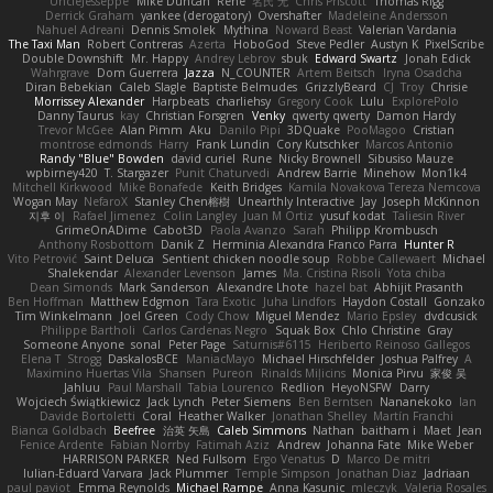
UncleJesseppe
Mike Duncan
Rene
名氏 无
Chris Priscott
Thomas Rigg
Derrick Graham
yankee (derogatory)
Overshafter
Madeleine Andersson
Nahuel Adreani
Dennis Smolek
Mythina
Noward Beast
Valerian Vardania
The Taxi Man
Robert Contreras
Azerta
HoboGod
Steve Pedler
Austyn K
PixelScribe
Double Downshift
Mr. Happy
Andrey Lebrov
sbuk
Edward Swartz
Jonah Edick
Wahrgrave
Dom Guerrera
Jazza
N_COUNTER
Artem Beitsch
Iryna Osadcha
Diran Bebekian
Caleb Slagle
Baptiste Belmudes
GrizzlyBeard
CJ
Troy
Chrisie
Morrissey Alexander
Harpbeats
charliehsy
Gregory Cook
Lulu
ExplorePolo
Danny Taurus
kay
Christian Forsgren
Venky
qwerty qwerty
Damon Hardy
Trevor McGee
Alan Pimm
Aku
Danilo Pipi
3DQuake
PooMagoo
Cristian
montrose edmonds
Harry
Frank Lundin
Cory Kutschker
Marcos Antonio
Randy "Blue" Bowden
david curiel
Rune
Nicky Brownell
Sibusiso Mauze
wpbirney420
T. Stargazer
Punit Chaturvedi
Andrew Barrie
Minehow
Mon1k4
Mitchell Kirkwood
Mike Bonafede
Keith Bridges
Kamila Novakova Tereza Nemcova
Wogan May
NefaroX
Stanley Chen榕樹
Unearthly Interactive
Jay
Joseph McKinnon
지후 이
Rafael Jimenez
Colin Langley
Juan M Ortiz
yusuf kodat
Taliesin River
GrimeOnADime
Cabot3D
Paola Avanzo
Sarah
Philipp Krombusch
Anthony Rosbottom
Danik Z
Herminia Alexandra Franco Parra
Hunter R
Vito Petrović
Saint Deluca
Sentient chicken noodle soup
Robbe Callewaert
Michael
Shalekendar
Alexander Levenson
James
Ma. Cristina Risoli
Yota chiba
Dean Simonds
Mark Sanderson
Alexandre Lhote
hazel bat
Abhijit Prasanth
Ben Hoffman
Matthew Edgmon
Tara Exotic
Juha Lindfors
Haydon Costall
Gonzako
Tim Winkelmann
Joel Green
Cody Chow
Miguel Mendez
Mario Epsley
dvdcusick
Philippe Bartholi
Carlos Cardenas Negro
Squak Box
Chlo Christine
Gray
Someone Anyone
sonal
Peter Page
Saturnis#6115
Heriberto Reinoso Gallegos
Elena T
Strogg
DaskalosBCE
ManiacMayo
Michael Hirschfelder
Joshua Palfrey
A
Maximino Huertas Vila
Shansen
Pureon
Rinalds Miļicins
Monica Pirvu
家俊 吴
Jahluu
Paul Marshall
Tabia Lourenco
Redlion
HeyoNSFW
Darry
Wojciech Świątkiewicz
Jack Lynch
Peter Siemens
Ben Berntsen
Nananekoko
Ian
Davide Bortoletti
Coral
Heather Walker
Jonathan Shelley
Martín Franchi
Bianca Goldbach
Beefree
治英 矢島
Caleb Simmons
Nathan
baitham i
Maet
Jean
Fenice Ardente
Fabian Norrby
Fatimah Aziz
Andrew
Johanna Fate
Mike Weber
HARRISON PARKER
Ned Fullsom
Ergo Venatus
D
Marco De mitri
Iulian-Eduard Varvara
Jack Plummer
Temple Simpson
Jonathan Diaz
Jadriaan
paul paviot
Emma Reynolds
Michael Rampe
Anna Kasunic
mleczyk
Valeria Rosales