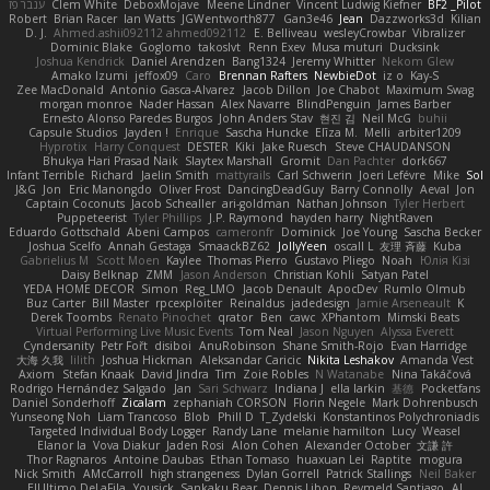
ענבר פז
Clem White
DeboxMojave
Meene Lindner
Vincent Ludwig Kiefner
BF2 _Pilot
Robert
Brian Racer
Ian Watts
JGWentworth877
Gan3e46
Jean
Dazzworks3d
Kilian
D. J.
Ahmed.ashii092112 ahmed092112
E. Belliveau
wesleyCrowbar
Vibralizer
Dominic Blake
Goglomo
takoslvt
Renn Exev
Musa muturi
Ducksink
Joshua Kendrick
Daniel Arendzen
Bang1324
Jeremy Whitter
Nekom Glew
Amako Izumi
jeffox09
Caro
Brennan Rafters
NewbieDot
iz o
Kay-S
Zee MacDonald
Antonio Gasca-Alvarez
Jacob Dillon
Joe Chabot
Maximum Swag
morgan monroe
Nader Hassan
Alex Navarre
BlindPenguin
James Barber
Ernesto Alonso Paredes Burgos
John Anders Stav
현진 김
Neil McG
buhii
Capsule Studios
Jayden !
Enrique
Sascha Huncke
Elīza M.
Melli
arbiter1209
Hyprotix
Harry Conquest
DESTER
Kiki
Jake Ruesch
Steve CHAUDANSON
Bhukya Hari Prasad Naik
Slaytex Marshall
Gromit
Dan Pachter
dork667
Infant Terrible
Richard
Jaelin Smith
mattyrails
Carl Schwerin
Joeri Lefévre
Mike
Sol
J&G
Jon
Eric Manongdo
Oliver Frost
DancingDeadGuy
Barry Connolly
Aeval
Jon
Captain Coconuts
Jacob Schealler
ari-goldman
Nathan Johnson
Tyler Herbert
Puppeteerist
Tyler Phillips
J.P. Raymond
hayden harry
NightRaven
Eduardo Gottschald
Abeni Campos
cameronfr
Dominick
Joe Young
Sascha Becker
Joshua Scelfo
Annah Gestaga
SmaackBZ62
JollyYeen
oscall L
友理 斉藤
Kuba
Gabrielius M
Scott Moen
Kaylee
Thomas Pierro
Gustavo Pliego
Noah
Юлія Кізі
Daisy Belknap
ZMM
Jason Anderson
Christian Kohli
Satyan Patel
YEDA HOME DECOR
Simon
Reg_LMO
Jacob Denault
ApocDev
Rumlo Olmub
Buz Carter
Bill Master
rpcexploiter
Reinaldus
jadedesign
Jamie Arseneault
K
Derek Toombs
Renato Pinochet
qrator
Ben
cawc
XPhantom
Mimski Beats
Virtual Performing Live Music Events
Tom Neal
Jason Nguyen
Alyssa Everett
Cyndersanity
Petr Fořt
disiboi
AnuRobinson
Shane Smith-Rojo
Evan Harridge
大海 久我
lilith
Joshua Hickman
Aleksandar Caricic
Nikita Leshakov
Amanda Vest
Axiom
Stefan Knaak
David Jindra
Tim
Zoie Robles
N Watanabe
Nina Takáčová
Rodrigo Hernández Salgado
Jan
Sari Schwarz
Indiana J
ella larkin
基德
Pocketfans
Daniel Sonderhoff
Zicalam
zephaniah CORSON
Florin Negele
Mark Dohrenbusch
Yunseong Noh
Liam Trancoso
Blob
Phill D
T_Zydelski
Konstantinos Polychroniadis
Targeted Individual Body Logger
Randy Lane
melanie hamilton
Lucy
Weasel
Elanor la
Vova Diakur
Jaden Rosi
Alon Cohen
Alexander October
文謙 許
Thor Ragnaros
Antoine Daubas
Ethan Tomaso
huaxuan Lei
Raptite
mogura
Nick Smith
AMcCarroll
high strangeness
Dylan Gorrell
Patrick Stallings
Neil Baker
ElUltimo DeLaFila
Yousick
Sankaku Bear
Dennis Libon
Reymeld Santiago
AJ