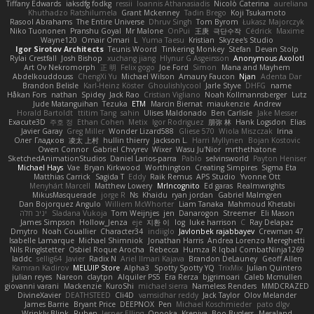
Tiffany Edwards
iaksdfg fodkg
ressii
Ioannis Athanasiadis
Nicolò Caterina
aureliana
Khuthadzo Ratshilumela
Grant Mckenney
Tadin Brego
Koji Tsukamoto
Rasool Abrahams
The Entire Universe
Dhruv Singh
Tom Byrom
Łukasz Majorczyk
Niko Tuononen
Pranshu Goyal
Mr Malone
OnPui
王庚
극단수작
Cédrick
Maxime
Wayne120
Omair Omari
L
Yuma Taesu
Kristian
Skyzee's Studio
Igor Sirotov Architects
Teunis Woord
Tinkering Monkey
Stefan
Devan Stolp
Rylai Crestfall
Josh Bishop
xuchang jiang
Hlynur G Asgeirsson
Anonymous Axolotl
Art Ov Nekromorph
正 明
Felix gogo
Joe Ford
Simon
Mana and Mayhem
Abdelkouddouss
ChengXi Yu
Michael Wilson
Amaury Faucon
Njan
Adenta Dar
Brandon Belisle
Karl-Heinz Köster
Ghoulishlycool
Jarle Styve
DHFG
name
Håkan Fors
nathan
Spidey
Jack Rao
Cristian Vigliano
Noah Kollmannsberger
Lutz
Jude Matanguihan
Tezuka
ETM
Marcin Biernat
miaukenzie
Andrew
Horald Bartoldt
ttitim Tang
sahin
Ulises Maldonado
Ben Carlisle
Jake Messer
Exacute3D
주호 정
Ethan Cohen
Metix
Igor Rodriguez
朋弥 林
Hank Logsdon
Elias
Javier Garay
Greg Miller
Wonder Lizard588
Gliese 570
Wiola Miszczak
Irina
Олег Гладков
凌太 上村
hullin thierry
Jackson L.
Harri Myllynen
Bojan Kostovic
Owen Connor
Gabriel Chvyrev
Wixer
Wasu Ju'Nior
mrthethatone
SketchedAnimationStudios
Daniel Larios-parra
Pablo
selvinsworld
Payton Heniser
Michael Hays
Vae
Bryan Kirkwood
Worthington
Creating Simpires
Sigma Eta
Matthias Carrick
Sagida T
Eddy
Raik Remus
APS Studio
Yvonne Ott
Menyhárt Marcell
Matthew Lowery
MrIncognito
Ed garas
Realmwrights
MikusMasquerade
jorge R
Ns
Khaidu
ryan jordan
Gabriel Malmgren
Dan Bojorquez Angulo
Williem McWhorter
Liam Tanaka
Mahmoud Khetabi
יניב חלה
Sladana Vukoja
Tom Weijnjes
jen
Danarogon
Streemer
Eli Mason
James Simpson
Hollow_Jenza
eje
지환 이
log
luke harrison
C
Ray Delapaz
Dmytro
Noah Couallier
Character34
indiiglo
Javlonbek rajabbayev
Crewman 47
Isabelle Lamarque
Michael Shimniok
Jonathan Harris
Andrea Lorenzo Mereghetti
Nils Ringlstetter
Osbiel Roque Arocha
Rebecca
Humza R Iqbal CombatNinja1269
laddc
sellig64
Javier
Radix N
Ariel Ilmari Kajava
Brandon DeLauney
Geoff Allen
Kamran Kadirov
MELUIP Store
Alpha3
Spotty Spotty YQ
TrixMix
Julian Quintero
julian reyes
Nareon
claytpn
Alquiler PS5
Era Rerza
bjgrimoari
Caleb Mcmullen
giovanni varani
Mackenzie
KuroShi
michael sierra
Nameless Renders
MMDCRAZED
DivineXavier
DEATHSTEED
Cli4D
vamsidhar reddy
Jack Taylor
Olov Melander
James Barrie
Bryant Price
DEEPNOX
Pen
Michael Koschmieder
pato dlgv
Wrinkly Blink
Ruben
Jesper Elling
Onooka
Kseniya
Boo Bugless
Mesaland