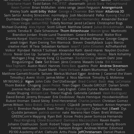
Stéphane Huart
Todd Eaton
P4C1F15T
charamath
Jakob Stolz
YeGrayHound
Kevin Turner
Brian McMullen
oleko senga
Jason Ferguson
Arrangemonk
Wesley Scafe
scott bilby
Victor
George e Chianese
Ben Visser
Albatross 3D
Sam Sartor
Andrej Striezenec
normalguy
Josh Macdonald
Pafka
Byeong Chul JIN
Dumbass Dragon
Alkaza1996
jAde
Lea Seidman Hernandez
Alexander Becker
Oscar Vargas
sastun1962
Totally Normal
Jared LeClaire
Christopher Bogs
Michael Dunkley
Alex Hyner
Scott Gilbert
Matthew Gerard
Julius Brockelmann
Alex
sotiris
Teneka B.
Dale Schwiesow
Thom Rittenhouse
Marcin Ignac
Martinotti
Brandon Jordan
Frode Lund Tharaldsen
Gerard Redmond
Walter Rice
Dennis Korpel
Matthew Stevens
PIXDES Games
Michael Mayeux
George Giagias
arash tirgari
Ryan Dening
Tim Warnock
Steven
Deadlyblack
Lupo Marcio
creative mart
M Tera
Sebastian Karlsson
Iaian7 / John Einselen
AsTheRainFell
Volkor
Rijndael
Patrick T Sullivan
Alexander Rath
david mares
Nayden Dochev
Moira
Never Give Up
Sunamii
Ryan Rohrer
Andrew Oakley
Maraz
Mark Kohalmy
Michigan J Frog
Harvey Fong
CJ Guzman
Beefyblimps
Joakim Dahl
Jose
BingusGringus
Dale
Sid Brown
Jānis Circenis
Masashi Ueda
Bill Kinnon
Max Topham
Austin Walzl
Hannes
Rens Bais
qualtro
Piotr
Andrew Stevenson
anthony lawrence
Stuart Marsh
Frans Verbaas
Adam Murtomaa
Phil Galler
Matthew Garnett-Frizelle
Saliven
Markus Michael Egger
Andrew
J
Caramel the Vixen
Timothy J. Aveni
Moth
James Miller
z
Nico Marniok
Timothy G. McKenna
MY.NIGNIG Jr.
Kigon
John Cido
Der12teEisvogel
Brad Corlett
Basti
maj
LaCimaise
Thom Bakker
Chogang
Jason Pielak
Tiran Dagan
Claude GIROLET
Darian Smith
Joenne Hub-Strobl
Shannon
Gary English
Colin Dunne
Martin Koťátko
Alexis Shuping
William Lee
Trevor Hughes
Gabriella Caldwell
Vasili Rodriguez
David Beneš
Jeremy Brouwer
Erik Dodolović
Paulo Henrique
Hoodwinkedfool
Ruben Vroman
David Sibley
Emil Herzenstiel
Charles Janson
Christian Gomez
James Wilson
Niko Bidoli
Danny Arnold
CGJackB
Jeremy Nelson
Anton Heymann
Leo S
Brendon Padjasek
Evan Tillett
Bryan Applegate
Dylan Hall
J Ewell
Dys
Quddle Jameson
patrick siemer
nate
Mareno Harr Olsen
Brett Williams
GREENCom'e Mapping
Ryan Bell
Xcrow
Pedro Javier Somoza Hernando
Paul Klingberg
Olivié Bouchard
Damiano Mazzocchini
Raven Realm
Johann Oosthuizen
Scott
Robert Tolppi: Support My Content
Randy Bloom
henrik rasmussen
Greenheart
Ransom Bergen
Andreas Wetter
Edomod
PD100 Academy of Art
Clafoutis
Arttu Piisila
JeffChristiansen
Daniel Phakos