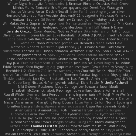
Winter Night
Mert İyiiz
forrobloxdev
J. Brendan Elmore
Octavia's Mesh Grove
MinhazMurks
Fxntxnile
Eric Moyer
qaylanuraya
Derek Ray
Waaagghh
Joshua Vincent
Amar
Declan Newell
Javier Fernández Alegre
julian silver
Nomadic Astronaut
Mark Vecchio
dosuken0122
quagootle
Hirokazu Yamakura
enitzur
Zephon
Gil Bruvel
Matthew Zaneski
junior
whitey
Jack John
Will Makes Beats
SupremeAhegao
nori
Marlise Launstein
Vesperal Mind
Milk Crate
Richard Gallagher
Firelegend
Toby Meadows
Tyler Huff
Adam N'Diaye
Gerardo Orozco
Oskar Mendez
NoGreatMystery
Bike Kefeli
shiipi
Arthur Lops
Oliver Cromwell
Tomer Meltser
Luke Ridehalgh
ADRIANO JONUS
Timothy Montoya
soda basket
SANTIAGO SANTOS ESTRADA
j_ edak
Josue Uribe
Anton Rubets
Gui Ramalho
Noah Patterson
Jomenikia
Bennett Greene
Peter Hale
Nathaniel Roberts
Mechrot
elijah kenney
J H
Astone Massie
Tobi Staerk
milad tatar
Thomas
DHL
Bryan Intindola
Archman
Billy Bob
Evan C
SHALIWA233
Stefan Jammertzheim
SpiSlu
Joe Carlos
Oscar Castillo
bleached
senko
Lasse Leonhardsen
3darchstuffs
Martin Wells
Skittlq
SquareIsNotCool
Tobias
אילון קשת
Purple-H's Art Stuff
Oliver Lemke
Josh
No No
David Rogers
MilkyBun
Eddie Benton
Sam Biggins
윤구선
gupries on Instagram
Cassie
Bradley Savoy
Wing
Beehhhh112
Chikato 710
imma zamora
John Churchill
TwinX
Nhật Tiến Trần
승하 이
Facundo David Lazzaro
Stenz
Filomeno Saraiva
logan pratt
Rhys lg
Aki Jae
TheMellowMelody
Jack Ryan
Brad Leikam
Nasi Paru Bu Amin
Jazmin Lang
宥任 陳
St
Gooo Tang
Nicolas Hafner
gyomh
adaktyl
Kiara Battle
Michelle Rothwell
Niki Shterev
RussJones
Lloyd Collidge
Lev Schwartz
Jason Mault
Elizabeth McCormick
Jakob Recknagel
Luke willard
Sascha Kohler
snail
Russell Wilder
Demerui
Jace Perrodin
Jeremy Ingram
isaiah M
lokjl
Mike Wellfare
ratman
Lucas M. Morone
WyvernLang
Manny Morales
Randal Falcone
Der Le
Meshal Alshammari
KhangXing Pang
Douwe
Lucas Vieira
CallumNorm
Egoknight
Limitless Designs
tylerspetgoose
maurizio sciascia
Özgür Kaan Sevindi
Kayla B
Arian Castane
Akaiseutoseu
4DN
Thomas Harvey
Giuliano Hungria
Dionicio Galarza
David Ebbevi
Eda Aydemir
Logan Cox
Kyoto Wanderer
LEE EUNHA
JoyBox19
Play Usa
panic attack
Trip boy
heeno honee
Grigorii
Nicolas Scheer
Kai Krones
magda pawlak
ikung gmr
Titans Management
Greta Gedat
Thomas Fristed
Jose Humberto Ramirez
mura
Martin Holy
Filip Zelenjak
Ali Kılıç
Антон Сергеевич
bahriye taşdelen
Sky JK Arch
Razvan Cristiadis
Leo Euden
Carbonic
Kacper K
40. I Nengah Raditya Karya Putra