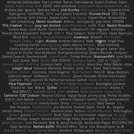
Almantas Vasiliauskas
Tess Cornwall
Rahul Chandwaney
Austin Durban
Travis
Yuliya
Ralph Does Stuff
EEEEE
Jelle sahmkow
Scopitones
Brad Mellesmoen
A J
Andrew Islas
Ignacio
Kalliope Marie
Josh Dunfee
Gen
viviisection
Seraphin Ernst
Ryan game
SLAWWNN_ 2214
Juan pablo Gutierrez
Thomas Elrod
ZED ZED
James Abney
John kivinen
Kieran Kuhn
Alec Drake
Desert Viber
MutantMike
Carl Glittenberg
Martin Guldbaek
AVAinc.
Lariotjandy
papi bless
DRKRM
THG Creative
lia wu
joop van drunick
Julie Woodcock
nic96
Dzät
Maxim Krioukov
Furkan Kirac
Scott North
Reese Moore
nofreelunch 100
vagueish
Infinitipo
Riverin David-Alexandre
DennyB
NAN YI
Paul Gleason
Tales of Scale
Hank Kaamura
Mind Bird
robzilla
HonorableHoplite
madmacx
AlisserB
Tim Boylan
Braulio Chavez
Logan
Wutata
Andrew Osborne
Rafal
Higgins
Angel Diaz
Courtney Xenith
Francky Tang
salem shams
Alheren
Kevin Kennedy
Carlos Abraham Gutiérrez Solis
Clemente Miralles
Tyler Vaughn
Laster
Kris
Jackson N. Rocha
Paul McManus
TheCaptainAmerica
Bryant Bennett
Evelyne I
Dániel Zarándi
BenYanken69
SomeGuyBS
Tomas Kiniulis
ShadowolfVFX
John Britti
Jack Quinn
Beth
Ebi3D
RVA DEMON
Niranjan Raghu
경문 서
Flagg3D
Lonnon Foster
Rolf Frey
Lorenzo Festa
Sergei Krutihin
Kevin Roy
Peter Balicki
steve
Joseph Salud
Facundo Martinez Pintado
polo
Mila
Dewi
Matt's Media
Stephen Grimm
microdee
Hans Wegener
Mark Sullivan
theLOF
Maya Halphon
szabolcs csaszar
Stellarator
Now Eleanor
Денис Оницев
Michał Roszkowski
GearGrit - PS2 inspired 3D Platformer Action Game!
Raven Ai
Thor Davidsen
Peter Pejanović
Hope Moore
EK
The Creaky Floorboard
Beachglass Gardens
Bobbit M.
Karl
敦智 紀
Tjoffex
Levent Göçer
Szymon Kaniewski
Adrian S
Mat (M5X11)
Izabella Dębek
john
Andrew
Alexis Lazootin
Jonas Trost
Cameron 'CSD' Dickson
Maurice LeDoux
Fayçal Njoya
Jimmy Jung
Phillip Studans
준현 이
Jorn Bakker
Lloros Sarano
Caffeine Oppsum Games
Giorgi Samukashvili
Alex Tsiskarishvili
Family Rislov
Shiny
Vonda Marquez
Matt Sweda
Ina
Ben Houston
DeeEmmCee
Jim Mitchell
Hamish Gawn
DocD
Bu
Angelie
simon dewey
Alastair Johnson
Harrison Jones
Saihou
LEDAfterBurners
Roe Hughes
Simon
getzity
K.O Tsitra Eht
Brett Seipel
Liz Vermoesen
cryptic pk
PJ
quig
Allison Philips
anaptr
RenAzuma's Things
Risky_Bunny98
EndyArts
Mone Ane
James Paynter
Cole Blazevich
家維 張
Jakub Kukuryk
Kemberlyn Pegus
BOOSTED UK
Ryan Sanchez
Nathan Apffel
Mitchell Winn
Tania
Ieva Straupmane
金 康
Robert Marino
Victor De los Santos
Manfred
Philipp Jainz
Марина Ск
Dave Child