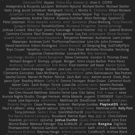
ZerozenSFM
tbycae
Chloe Kiso
Alastair JL
chen li
OOPS!
Alessandro & Riccardo Lazzarin
Wilhelm Nylund
Michael Bertin
Michael Stetler
Yashi Zeng
Jacob Schelbert
Malignant
Hardy
J
Moritz S.
Chihirios
Ethan Mulwee
Jonathan Correa
Rose
Jhon Magdalena
Aisha Harper
Fuji
Rupert Eveleigh
JaaySweeney
Andrei Tabone
Ruslana Dutchak
Allen Partridge
EpsilonCG
Peter Jessiman
Nikki Navaille
komito
emil
Saintetixx
Zhou Weitong
Tony Elwood
Sprague Williams
FeroshGirlSims
Worawut Pongchen
Daniel Jennings
Joshua Conard
Mike Dyer
Jeremy Fukunaga
Rockie Hoerter
鸿彬 邱
Gabriel Brenne
Carmine Ciccone
Paul Shewan
luke gentile
Lux_Fox
azbeaupre
Binsei Numao
Quade Zaban
Aleksandra Davydenko
Benjamin Newman
Kumatora
Liam Jordan
Masanyao
Andreas Gohl
TheThomasTrainzUser
Line Ulv
John Dreessen
David Valentine
Edson Rodriguez
Dávid Borsodi
Lil Sleeping Bag
SubToMyYTplz
Bryn Couser
HanaYou
Hakar Kerarmor
Elric Chen
Michelle Hironaka
Yandong
Supachai Chanarittichai
Leonard Rio
Ben Seaman
Axis Design Studio | Elliott Benjamin
Steve Clements
Gordon S
Thomas Deisz
William Bergen II
Slompy
yotpak
Morgan
Ximo Llopis Barber
Piero Perez
Anthony Simuel
astroblur
Erik Miller
Fred Vollmer
Jeff Kissel
Martin Býšek
Jonathan Caron-Roberge
Gaston
Jose Luis
seryong kim
till toe
Nicolas Ocheda
Clemente Gonzalez
Sean McSharry
Jack Palmstrom
John Daineusaure
Bas Peeters
Sascha Donie
Marvin W Parker
Patrick
Zach Ball
Isaac
katren wood
Deek_Blue
Jason Eyre
Bradley Wilson
Cathy W
Dennis Torosyan
Brian Dolan
Cameron Koch
Xavier Caliz
Zach Robyn
Fizzle
Lukas Ess
andrea cerini
Keerthi Pachala
Benjamin Learmonth
Claudia Toyama
Von Piper Flowers
Søren Rosendahl
Van Den Heuvel Matthew
Alberto Ferrer Lara
Edo Salvej
Pzit
✧ 𝔪𝔞𝔯𝔦 ✧
eeee
Aurora Nights Studio
Dougal Henken
Attila Malarik
uujann
D1REW00F
Ryan Dunn
mura
Jose Espinoza
iiiimmmm
Matthias LN
SteelDriver
Henri49
Solid Jake
Ricardo Negrete
Саша Ячмень
Solacen
Martynas Gurskas
PlaytestDS
Aren
Paul R LeBlanc
vikky
sepehr sabour
Silly Killy
Benoît Texier
Matthew Jeffs
Kelly Port
Tony Johnson
Sadie J. Foxx
SilentWatcher28
Jose Francisco Martinez
The Name Brand Company
Bouillard
Patrick Ryan
Keu
皓欽 涂
Chris DeVere
Foxokles
garzatron
cyclump
Joshua Dunfee
Giulio Chiaramonte
John Doe
Mornè Blake
Mateusz Relinger
Elia ALMALIKI
JC
uiiunan
Rongina
DigiTaco
Thierwaechter
Francois Gandon
Aaron Mceachern
kath
AREA 6
Alan Farkas
Humoud Al-Amiri
Rasmus Hauge
Arlene Lukkarila
ColdRice25
Anthea Ward