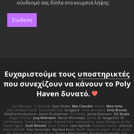
σύνδεσμό σας δίπλα στα κουμπιά λήψης.
Σύνδεση
Ευχαριστούμε τους
υποστηρικτές
που συνεχίζουν να κάνουν το Poly
Haven δυνατό.
Joni Mercado
S J Bennett
Ryan Wiebe
Max Chandler
Anton
Mike Verta
Max Christian Pohle
Scott DeWoody
Douglas K.
Yorik van Havre
Ernst Bronde
BetaFive Productions - Daren Dochterman
Eric Perley
James Robinson
I/O Studio
Roger Thomas
Joey Wittmann
Marcin Wiśniewski
James
JS
KangaroOz 3D
Leif Pedersen
Tomasz Muszyński
Roberd Palm
Lampantino
Javier Meseguer de Paz
Charles Tigner
Scott Wheeler
Eelco Dolstra
Lasse Kjønnås
Viduttam Katkar
chris huf
David Pekarek
Evan Seccombe
Manfred Knorr
PaulR
Malcolm Dwyer
Derek Carlin
RF
Wendy Ward
Fianna Wong
Tomasz Wyszolmirski
Riccardo Giovanetti
fr54