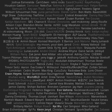
Joshua Esmeralda
Carl-Edwin
retro rocks
EasedChunk2
RayePixlrKay
Houston Gaston
Danizoar
NekoTux
Fattma Al Lawati
yewen sun
Felipe Ramos
Slamuel EC
Key van Thull
George Clarke
EightySeven
Frederic Sigrist
Wilbert Schuurman Hess
yuna yamamoto
Derek Carlin
Ben Watts
RavenXXXX
Virgil Shaw
Zeikomiray
TeaTime
Jonas Printzen
Ezekiel Alexander
Danny Ray Clark
BAMA Studio
Anton Smit
Ayman Sharaf
Dusan Runtak
Per Gouras
Kaitlyn Matchem
SBS
Chance K
Mistral Chronicles
cael mckinney
Jakey Floofle
Allison Cope
Brandon Morse
Vanta
ns103
Luigi Macaluso
simen stroek
19:48
Yu xin Ye
Adam Moore
Pascal Creative Design
Kelvin Yim
Yaroslav Leschenko
AI videomaking
Moon
正和 綱嶋
David KALFON
Dmitry Vinnik
Katti
keilyn nuñez
Wenxin Huang
Sarah BADJI
GrayDarth
Eli Herrington
ALP Gauna
ThatRamenDude
CluelessArt
Cергей Лозенко
Emmett Peck
Stefan Scotzniovsky
Hieu Tran
新之助 佐々木
Armin Bauer
Konrad Wantrych
E Barrios
Jack Malone
Harry Jumaidi
에이지
Eylül Solakoğlu
my moon, your stars
Jarod
Dinki
Alexey Vaitvud
Udi
Yurii Antonyuk
estuine
Queen Sitra
Fy Hy
Jack
Jacob Mars
Shaquita Puckett
Danning Lu
LunaLoutre
Andre Olivier
Andrew Rhyne
Dane Sands
Jdnbyd
William Parry
Zak Jarvis
Axel Allstar
vito schaniel
Ashley Cline
CHERRII
Tryvon Pittman
Heli Aldridge
jerry biggs jr
JakkeN
Anthony Castillo
Nikolai Strelioff
RYDBRG PHOTOGRAPHY
Yogev Levy
Abdullah Alshammari
Thomas Steele
Alicia Zimmermann
Patrick Zulke
Fran Aspen
Freyka V
Taylor Gonzalez
Trevor Seitz
Aaron
Eva Eoska V
Williscool
Here4StuffAndAllThat
Zoltán Simon
Londolan
Cedric Wurm
Max King
CucuZulu
Radosław Bela
Loris Olivier
Erwin Heyms
Rafael Santisteban Baumgartner
Fenrir Fawkes
MaddieMooMoon
shuhao wang
WorldBLD
Artet
Drew Tanner
Navid Eshaq
Aubin Nicoleau
Blandine Ducrocq
JewelEyed
ANDY
Anton Friedman
時里ZYC
Joe Stadnik
Brett Schmidt
Adam Derenne
Daniel Vera Morales
Mattias Eriksson
le-cds
Jamie Oakley
Shihan Barbee
Brenden Cameron
Jay Hart
Lourens Lessing
Dominique Fitzgerald
Federico Bagarolo
Eon Valterra
NeckbeardLover445
Lucian
cooshy
Toms Seglins
Fuller Pendleton
Eduard Marsinyac
Matthew J Clarke
Danny Dimbleby
Thomas Lloyd
clenhart
Ben Wilson
minkis kim
Manenblack
Martten Maasik
Edward Maxym
BetterAsBad _
RO
SwunkusSwede
hauke lienau
HAR
valsekamerplant
Cemile Høyer
Viviane Souza
Meredith Jones
Van Gun
Brittany Martin
Robyn Roach
Kai Wu
Carr Simpson
Mike Galland
Brian Eichenberger
Syl Pu
Kevin Jeryd
Christian Tennant
SporkSkaffel
Zac Zabawa