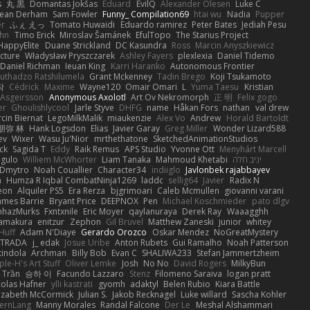
s
丸 黒
Domantas Jokšas
Eduard
EvilQ
Alexander Olesen
Luke C
ean Derham
Sam Fowler
Funny_ Compilation69
htai wu
Nadia
Pupper
er
ふぇ えっ
Tomato Huwaidi
Eduardo ramirez
Peter Bates
Jediah Pesu
hn
Timo Erick
Miroslav Šamánek
EfulTopo
The Starius Project
HappyElite
Duane Strickland
DC Kasundra
Ross
Marcin Anyszkiewicz
cture
Władysław Pryszczarek
Ashley Fayers
plexlexia
Daniel Tidemo
Daniel Richman
Ieuan King
Karri Haranko
Autonomous Frontier
uthadzo Ratshilumela
Grant Mckenney
Tadin Brego
Koji Tsukamoto
작
Cédrick
Maxime
Wayne120
Omair Omari
L
Yuma Taesu
Kristian
 Asgeirsson
Anonymous Axolotl
Art Ov Nekromorph
正 明
Felix gogo
er
Ghoulishlycool
Jarle Styve
DHFG
name
Håkan Fors
nathan
val drew
cin Biernat
LegoMilkMalik
miaukenzie
Alex Vo
Andrew
Horald Bartoldt
朋弥 林
Hank Logsdon
Elias
Javier Garay
Greg Miller
Wonder Lizard588
ev
Wixer
Wasu Ju'Nior
mrthethatone
SketchedAnimationStudios
ck
Sagida T
Eddy
Raik Remus
APS Studio
Yvonne Ott
Menyhárt Marcell
gulo
Williem McWhorter
Liam Tanaka
Mahmoud Khetabi
יניב חלה
Dmytro
Noah Couallier
Character34
indiiglo
Javlonbek rajabbayev
a
Humza R Iqbal CombatNinja1269
laddc
sellig64
Javier
Radix N
eon
Alquiler PS5
Era Rerza
bjgrimoari
Caleb Mcmullen
giovanni varani
ames Barrie
Bryant Price
DEEPNOX
Pen
Michael Koschmieder
pato dlgv
nhazMurks
Fxntxnile
Eric Moyer
qaylanuraya
Derek Ray
Waaagghh
Yamakura
enitzur
Zephon
Gil Bruvel
Matthew Zaneski
junior
whitey
 Huff
Adam N'Diaye
Gerardo Orozco
Oskar Mendez
NoGreatMystery
STRADA
j_ edak
Josue Uribe
Anton Rubets
Gui Ramalho
Noah Patterson
tindola
Archman
Billy Bob
Evan C
SHALIWA233
Stefan Jammertzheim
ple-H's Art Stuff
Oliver Lemke
Josh
No No
David Rogers
MilkyBun
 Trần
승하 이
Facundo Lazzaro
Stenz
Filomeno Saraiva
logan pratt
colas Hafner
ylli kastrati
gyomh
adaktyl
Belen Rubio
Kiara Battle
lizabeth McCormick
Julian S.
Jakob Recknagel
Luke willard
Sascha Kohler
ernLang
Manny Morales
Randal Falcone
Der Le
Meshal Alshammari