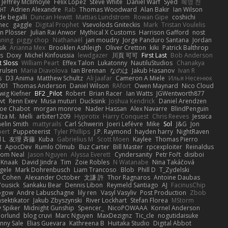
Jeffrey McIlmoyle
Felix Lopez
Steve White
Daniel Warf
Syed
혜영 전
ꁅꃅ꓄
Adrien Alexandre
Rab
Thomas Woodward
Alan Bakir
Ian Wilson
de begalli
Duncan Hewitt
Mattias Lundstrom
Rowan Gipe
coshichi
nec
gaggle
Digital Prophet
Vsevolods Gniteckis
Mark
Tristan Voulelis
an Plösser
Julian Rai Anwor
Mythical X Customs
Harrison Gafford
nost
nning
piggy chop
Nathanaël
jan moudry
Jorge Panduro Santana
Jordan
sik
Arianna Mex
Brooklen Ashleigh
Oliver Cretton
kiki
Patrick Balthrop
ys
Doxy
Michel Kinfoussia
lewdgazer
川頁 可可
First Last
Bob Anderson
ot Sloss
William Peart
Effex Talon
Lukatonny
NautiluStudios
Chanakya
Trulsen
Maria Diavolova
Ian Brennan
なのは
Jakub Hasanov
Ivan R
s
D3 Anima
Matthew Schultz
Ali Jaafar
Cameron A Miele
Илья Несенюк
001
Thomas Anderson
Daniel Wilson
RAfort
Owen Maynard
Nico Cloud
wig Kiefner
BF2 _Pilot
Robert
Brian Racer
Ian Watts
JGWentworth877
vt
Renn Exev
Musa muturi
Ducksink
Joshua Kendrick
Daniel Arendzen
Joe Chabot
morgan monroe
Nader Hassan
Alex Navarre
BlindPenguin
līza M.
Melli
arbiter1209
Hyprotix
Harry Conquest
Chris Reeves
Jessica
aelin Smith
mattyrails
Carl Schwerin
Joeri Lefévre
Mike
Sol
J&G
Jon
bert
Puppeteerist
Tyler Phillips
J.P. Raymond
hayden harry
NightRaven
l L
友理 斉藤
Kuba
Gabrielius M
Scott Moen
Kaylee
Thomas Pierro
t
ApocDev
Rumlo Olmub
Buz Carter
Bill Master
rpcexploiter
Reinaldus
om Neal
Jason Nguyen
Alyssa Everett
Cyndersanity
Petr Fořt
disiboi
 Knaak
David Jindra
Tim
Zoie Robles
N Watanabe
Nina Takáčová
gele
Mark Dohrenbusch
Liam Trancoso
Blob
Phill D
T_Zydelski
n Cohen
Alexander October
文謙 許
Thor Ragnaros
Antoine Daubas
Yousick
Sankaku Bear
Dennis Libon
Reymeld Santiago
AJ
FacinusChip
Rogow
Andre Labuschagne
lily ren
Vasyl Vasyliv
Post Production
Zbob
sektikator
Jakub Zbyszynski
River Lockhart
Stefan Florea
MStorm
 Spiker
Midnight Gunship
Spencer_
NicoPOWAAA
Kornel Anderson
Norlund
blog cruvi
Marc Nguyen
MaxDezignz
Tic_cle
nogutidaisuke
nny Sale
Elias Guevara
Kathreena B
Huitaka Studio
Digital Abbot