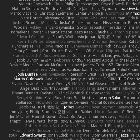
Violetta Radkevich
Chris
Philip Spiessberger
Bryce Powell
Bladed
Nathan Stoltzfoos
Freddy Sghetti
Nick Jainschigg
Siyouardi
passivesta
Marco Vizcaino
Christoph Letmaier
LaMar Sharpe Jr
Gbromios
Minmax
Nate Borsch
alessandro Citro
Osamu Abe
vera usselman
Orly R
Joshua Bramer
Mucai 'Daduska'
Paul Henderson
Nisse Axman
Peter K
Woozle
Ackley
Tanya Krzywinska
Gorto
sebastian heredia
Villem
M
Pomakenel
Ryder
Renart-Patreon
Kazo Kazo
Chuck CG
antonio palac
Edward Greenberg
Scruffy Wolf
Irwin Jomar
曜萌 石
Stephen Griffith
KerriTheWriter
alejandro chavez herrera
V
ramandeep kaur
Rafael
Punchersize
Neil Rowe
Nicolas
Genevieve Dumas
rich
cav528
Troy L
Fancy Flannel
J Chris Druce
BraanFlakes08
Cut and Ripped
Patrick Pe
Francois Lord
AirSickLowLander
Guillermo
Henrik Lindqvist
Village's
Jacob Duhon
포로루
Deborah
84d93r
Ryszard Abdul
Michael Zahn
Davide Medici
Padraic McQuarrie
david james
Toriten57
Ginsnile Allen
sebastian botero
Almantas Vasiliauskas
Tess Cornwall
Rahul Chan
Josh Dunfee
Gen
viviisection
Seraphin Ernst
Ryan game
SLAWWNN_
Martin Guldbaek
AVAinc.
Lariotjandy
papi bless
DRKRM
THG Creativ
Riverin David-Alexandre
DennyB
NAN YI
Paul Gleason
Tales of Scale
Angel Diaz
Courtney Xenith
Francky Tang
salem shams
Alheren
Bryant Bennett
Evelyne I
Dániel Zarándi
BenYanken69
SomeGuyBS
To
Sergei Krutihin
Kevin Roy
Peter Balicki
steve
Joseph Salud
Facundo 
Stellarator
Now Eleanor
Денис Оницев
Michał Roszkowski
GearGrit
Bobbit M.
Karl
敦智 紀
Tjoffex
Levent Göçer
Szymon Kaniewski
Ad
Jimmy Jung
Phillip Studans
준현 이
Jorn Bakker
Lloros Sarano
Caffeine
Jim Mitchell
Hamish Gawn
DocD
Bu
Angelie
simon dewey
Alastair Jo
anaptr
RenAzuma's Things
Risky_Bunny98
EndyArts
Mone Ane
James P
Robert Marino
Victor De los Santos
Manfred
Philipp Jainz
Мар
Madeleine Andersson
Nahuel Adreani
Dennis Smolek
Mythina
Noward
sbuk
Edward Swartz
Jonah Edick
Wahrgrave
Dom Guerrera
Jazza
N_C
Gregory Cook
Lulu
ExplorePolo
Danny Taurus
kay
Christian For