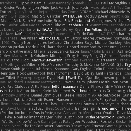
atrambone
HippoThalamus
Sean Kennedy
Tomek LECOCQ
Paul Mcloughlin
D
s
Kristen Westphal
Jon White
Jack Fenech
Jotunkottr
Hexdrake's Art
Ted Curt
Tottori
QuirkyTopHat
ReJ aka Renaldas Zioma
VFRAME
Michael Whiteside
W
irth
RSH__studio
Mat
S C
Cailrdar
PYTHA Lab
OddlyBigBear
binotti lucia
Michael Vick
Seth // Gone Indie, Bro...
Eric Pontbriand
Glenn Jones
Michael T
oze
Taylor Galen Kadee
Steven Ekholm
Stephen Ellis
Aximmetry Technologies
lcs Dombi
Jose Nario
ELITECAD
Nick Storey
Ryan
Kim Vitkus
Bryan Halcott
G
g1cHaze
KaiCee
Kurt Wilson
Stéphane Huart
Todd Eaton
P4C1F15T
charam
e Chianese
Ben Visser
Albatross 3D
Sam Sartor
Andrej Striezenec
normalgu
un1962
Totally Normal
Jared LeClaire
Christopher Bogs
Michael Dunkley
Alex
randon Jordan
Frode Lund Tharaldsen
Gerard Redmond
Walter Rice
Dennis
arcio
creative mart
M Tera
Sebastian Karlsson
Iaian7 / John Einselen
AsTheRa
Oakley
Maraz
Mark Kohalmy
Michigan J Frog
Harvey Fong
CJ Guzman
Beefy
ais
qualtro
Piotr
Andrew Stevenson
anthony lawrence
Stuart Marsh
Frans 
ni
Moth
James Miller
z
Nico Marniok
Timothy G. McKenna
MY.NIGNIG Jr.
Kig
Darian Smith
Joenne Hub-Strobl
Shannon
Gary English
Colin Dunne
Martin K
 Henrique
Hoodwinkedfool
Ruben Vroman
David Sibley
Emil Herzenstiel
Cha
van Tillett
Bryan Applegate
Dylan Hall
J Ewell
Dys
Quddle Jameson
patrick 
livié Bouchard
Damiano Mazzocchini
Raven Realm
Johann Oosthuizen
Scott
 of Art
Clafoutis
Arttu Piisila
JeffChristiansen
Daniel Phakos
SETH WEBER
Se
ustin
LvH
K Anon
Richie
Karim Mohamed
Weichnudel
Marcus Grennborg
ch
Anthony Dilmore
Daniel Schmid Leal
Steele
Nitrosimi96
ANonEMoose
Gun 
k
Lotus
Fabrizio Guidotti
Esbern Hansen
ran nie
Justper's Furry Avatar Worl
lliott
John Gutwin
Sara Tarr
Shay
CT
Jermaine Bouyea
Liam Smyth
Michael 
 En
David Curiel
alec1025
BeepCodeMusic
Ben Granger
Bruno Simon (Three.
R Production house
Dustin Pettegrew
Alessandro Mennonna
Onalist
Devin Ma
n Plakke
Noah Kollmannsberger
Niko
Austin Root
Misha Samorodin
Zach w
h
We Don't Know What A Car Is
James Patel
Joeri Woudstra
Rochelle Bricker
inson
Neet
EchoTheComposer
Andreas Stockmayer
Ernesto Gomez
Joep M
ha
trvr
Jacob Hooper
Gaetano Gargano
민희 이
Flavio
Artmachiner
Remy P