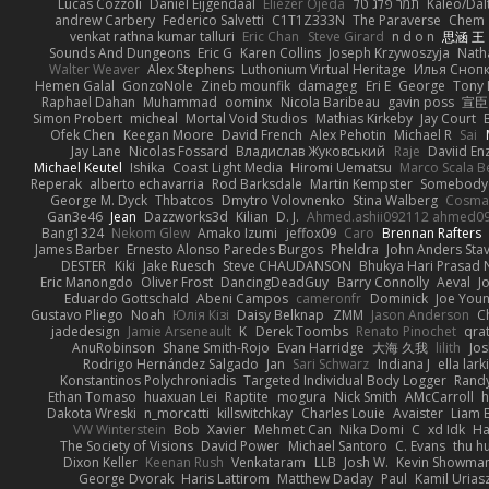
Lucas Cozzoli
Daniel Eijgendaal
Eliézer Ojeda
תמר פלג טל
Kaleo/Dal
andrew Carbery
Federico Salvetti
C1T1Z333N
The Paraverse
Chem
venkat rathna kumar talluri
Eric Chan
Steve Girard
n d o n
思涵 王
Sounds And Dungeons
Eric G
Karen Collins
Joseph Krzywoszyja
Nath
Walter Weaver
Alex Stephens
Luthonium Virtual Heritage
Илья Сноп
Hemen Galal
GonzoNole
Zineb mounfik
damageg
Eri E
George
Tony 
Raphael Dahan
Muhammad
oominx
Nicola Baribeau
gavin poss
宣臣
Simon Probert
micheal
Mortal Void Studios
Mathias Kirkeby
Jay Court
Ofek Chen
Keegan Moore
David French
Alex Pehotin
Michael R
Sai
Jay Lane
Nicolas Fossard
Владислав Жуковський
Raje
Daviid En
Michael Keutel
Ishika
Coast Light Media
Hiromi Uematsu
Marco Scala Be
Reperak
alberto echavarria
Rod Barksdale
Martin Kempster
Somebody
George M. Dyck
Thbatcos
Dmytro Volovnenko
Stina Walberg
Cosma
Gan3e46
Jean
Dazzworks3d
Kilian
D. J.
Ahmed.ashii092112 ahmed0
Bang1324
Nekom Glew
Amako Izumi
jeffox09
Caro
Brennan Rafters
James Barber
Ernesto Alonso Paredes Burgos
Pheldra
John Anders Sta
DESTER
Kiki
Jake Ruesch
Steve CHAUDANSON
Bhukya Hari Prasad 
Eric Manongdo
Oliver Frost
DancingDeadGuy
Barry Connolly
Aeval
J
Eduardo Gottschald
Abeni Campos
cameronfr
Dominick
Joe You
Gustavo Pliego
Noah
Юлія Кізі
Daisy Belknap
ZMM
Jason Anderson
Ch
jadedesign
Jamie Arseneault
K
Derek Toombs
Renato Pinochet
qra
AnuRobinson
Shane Smith-Rojo
Evan Harridge
大海 久我
lilith
Jo
Rodrigo Hernández Salgado
Jan
Sari Schwarz
Indiana J
ella lark
Konstantinos Polychroniadis
Targeted Individual Body Logger
Rand
Ethan Tomaso
huaxuan Lei
Raptite
mogura
Nick Smith
AMcCarroll
h
Dakota Wreski
n_morcatti
killswitchkay
Charles Louie
Avaister
Liam 
VW Winterstein
Bob
Xavier
Mehmet Can
Nika Domi
C
xd Idk
Ha
The Society of Visions
David Power
Michael Santoro
C. Evans
thu h
Dixon Keller
Keenan Rush
Venkataram
LLB
Josh W.
Kevin Showma
George Dvorak
Haris Lattirom
Matthew Daday
Paul
Kamil Urias