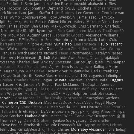
blazZe
Rom1
Serin Jameson
Aden Bise
nobuyuki takahashi
ruffles
Joel Hobson
Lou Jonathan
Bertrand RIVEILL
Cocheta
Michael Witmann
ark Richardson
James Stafford
Jim Rodney
Len Govednik
Cédric Le van
colas
wymo
Zoidrawzaton
Toby SWANSON
Jaime Jasso
Liam Cox
lph
たこーん
Austin Pierce
Willem Hörter
Valery
Maxence Vinot
Lev K
son
Jan Tellethon
Ben Casey
Max Cukrowski
Elvis Germano
CharlesD
 Nikolov
将太郎 山田
kyomawolf
Rico Kanthatham
Marcus
ThatDude69
tröm
MoE MoW
Autumn Grace
Leonardo Grosso
Alexander Williams
y Numbers
El/Ellie/Eleanor
Sean Humphrey
Franco
Malik
LotionZulu
bert Jefferson
Philippe Authier
yunlai hao
Juan Fonseca
Paulo Trecenti
llum Walton
etudenc
zylo
Daniel
Artem Zhuzhlikov
Sam Gao
Womp
 Hanusiak
Mitch Landers
Richard
Haan
Pressman505
Katelynn Parsec
Kimberly Hutchinson
貴 山崎
Ayomide Awe
Sicong Ouyang
bjakbjak
rStreams
Charles Chen
Anxiety Opossum
Carlos Esplugues
Jim Kneuper
copitones
Brad Mellesmoen
A J
Andrew Islas
Ignacio
Kalliope Marie
n
Kieran Kuhn
Alec Drake
Desert Viber
MutantMike
Carl Glittenberg
n Kirac
Scott North
Reese Moore
nofreelunch 100
vagueish
Infinitipo
 Boylan
Braulio Chavez
Logan
Wutata
Andrew Osborne
Rafal
Higgins
n
Laster
Kris
Jackson N. Rocha
Paul McManus
TheCaptainAmerica
iranjan Raghu
경문 서
Flagg3D
Lonnon Foster
Rolf Frey
Lorenzo Festa
ans Wegener
Mark Sullivan
theLOF
Maya Halphon
szabolcs csaszar
janović
Hope Moore
EK
The Creaky Floorboard
Beachglass Gardens
t
Cameron 'CSD' Dickson
Maurice LeDoux
Focus Vault
Fayçal Njoya
Rislov
Shiny
Vonda Marquez
Matt Sweda
Ina
Ben Houston
DeeEmmCee
 Tsitra Eht
Brett Seipel
Liz Vermoesen
cryptic pk
PJ
quig
Allison Philips
Ryan Sanchez
Nathan Apffel
Mitchell Winn
Tania
Ieva Straupmane
金 康
Thomas Rigg
Derrick Graham
yankee (derogatory)
Overshafter
Steve Pedler
PixelScribe
Double Downshift
Mr. Happy
Andrey Lebrov
 Belmudes
GrizzlyBeard
CJ
Troy
Chrisie
Morrissey Alexander
charliehsy
ilo Pipi
3DQuake
PooMagoo
Cristian
montrose edmonds
Harry