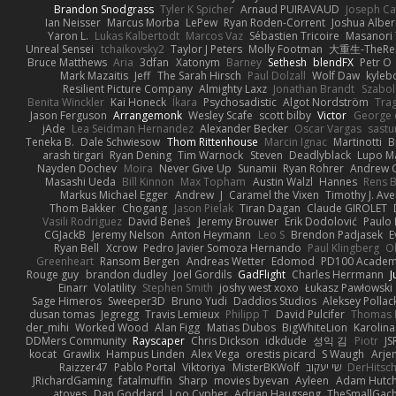
Brandon Snodgrass
Tyler K Spicher
Arnaud PUIRAVAUD
Joseph C
Ian Neisser
Marcus Morba
LePew
Ryan Roden-Corrent
Joshua Alber
Yaron L.
Lukas Kalbertodt
Marcos Vaz
Sébastien Tricoire
Masanori 
Unreal Sensei
tchaikovsky2
Taylor J Peters
Molly Footman
大重生-TheReb
Bruce Matthews
Aria
3dfan
Xatonym
Barney
Sethesh
blendFX
Petr O
Mark Mazaitis
Jeff
The Sarah Hirsch
Paul Dolzall
Wolf Daw
kyleb
Resilient Picture Company
Almighty Laxz
Jonathan Brandt
Szabo
Benita Winckler
Kai Honeck
Íkara
Psychosadistic
Algot Nordström
Tra
Jason Ferguson
Arrangemonk
Wesley Scafe
scott bilby
Victor
George 
jAde
Lea Seidman Hernandez
Alexander Becker
Oscar Vargas
sast
Teneka B.
Dale Schwiesow
Thom Rittenhouse
Marcin Ignac
Martinotti
B
arash tirgari
Ryan Dening
Tim Warnock
Steven
Deadlyblack
Lupo M
Nayden Dochev
Moira
Never Give Up
Sunamii
Ryan Rohrer
Andrew 
Masashi Ueda
Bill Kinnon
Max Topham
Austin Walzl
Hannes
Rens B
Markus Michael Egger
Andrew
J
Caramel the Vixen
Timothy J. Ave
Thom Bakker
Chogang
Jason Pielak
Tiran Dagan
Claude GIROLET
Vasili Rodriguez
David Beneš
Jeremy Brouwer
Erik Dodolović
Paulo
CGJackB
Jeremy Nelson
Anton Heymann
Leo S
Brendon Padjasek
E
Ryan Bell
Xcrow
Pedro Javier Somoza Hernando
Paul Klingberg
O
Greenheart
Ransom Bergen
Andreas Wetter
Edomod
PD100 Academy
Rouge guy
brandon dudley
Joel Gordils
GadFlight
Charles Herrmann
J
Einarr
Volatility
Stephen Smith
joshy west xoxo
Łukasz Pawłowski
Sage Himeros
Sweeper3D
Bruno Yudi
Daddios Studios
Aleksey Pollac
dusan tomas
Jegregg
Travis Lemieux
Philipp T
David Pulcifer
Thomas E
der_mihi
Worked Wood
Alan Figg
Matias Dubos
BigWhiteLion
Karolina
DDMers Community
Rayscaper
Chris Dickson
idkdude
성익 김
Piotr
JS
kocat
Grawlix
Hampus Linden
Alex Vega
orestis picard
S Waugh
Arje
Raizzer47
Pablo Portal
Viktoriya
MisterBKWolf
שי יעקוב
DerHitsc
JRichardGaming
fatalmuffin
Sharp
movies byevan
Ayleen
Adam Hutch
atoves
Dan Goddard
Loo Cypher
Adrian Haugseng
TheSmallGac