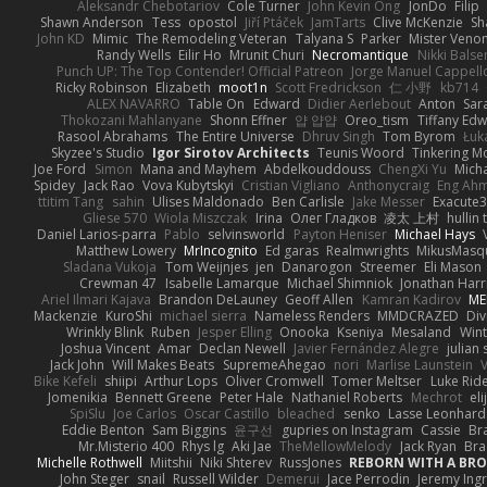
Aleksandr Chebotariov
Cole Turner
John Kevin Ong
JonDo
Filip
Shawn Anderson
Tess
opostol
Jiří Ptáček
JamTarts
Clive McKenzie
Sh
John KD
Mimic
The Remodeling Veteran
Talyana S
Parker
Mister Veno
Randy Wells
Eilir Ho
Mrunit Churi
Necromantique
Nikki Bals
Punch UP: The Top Contender! Official Patreon
Jorge Manuel Cappell
Ricky Robinson
Elizabeth
moot1n
Scott Fredrickson
仁 小野
kb714
ALEX NAVARRO
Table On
Edward
Didier Aerlebout
Anton
Sar
Thokozani Mahlanyane
Shonn Effner
얍 얍얍
Oreo_tism
Tiffany Ed
Rasool Abrahams
The Entire Universe
Dhruv Singh
Tom Byrom
Łuk
Skyzee's Studio
Igor Sirotov Architects
Teunis Woord
Tinkering M
Joe Ford
Simon
Mana and Mayhem
Abdelkouddouss
ChengXi Yu
Mich
Spidey
Jack Rao
Vova Kubytskyi
Cristian Vigliano
Anthonycraig
Eng Ah
ttitim Tang
sahin
Ulises Maldonado
Ben Carlisle
Jake Messer
Exacute
Gliese 570
Wiola Miszczak
Irina
Олег Гладков
凌太 上村
hullin 
Daniel Larios-parra
Pablo
selvinsworld
Payton Heniser
Michael Hays
Matthew Lowery
MrIncognito
Ed garas
Realmwrights
MikusMasq
Sladana Vukoja
Tom Weijnjes
jen
Danarogon
Streemer
Eli Mason
Crewman 47
Isabelle Lamarque
Michael Shimniok
Jonathan Harr
Ariel Ilmari Kajava
Brandon DeLauney
Geoff Allen
Kamran Kadirov
ME
Mackenzie
KuroShi
michael sierra
Nameless Renders
MMDCRAZED
Div
Wrinkly Blink
Ruben
Jesper Elling
Onooka
Kseniya
Mesaland
Wint
Joshua Vincent
Amar
Declan Newell
Javier Fernández Alegre
julian 
Jack John
Will Makes Beats
SupremeAhegao
nori
Marlise Launstein
Bike Kefeli
shiipi
Arthur Lops
Oliver Cromwell
Tomer Meltser
Luke Rid
Jomenikia
Bennett Greene
Peter Hale
Nathaniel Roberts
Mechrot
el
SpiSlu
Joe Carlos
Oscar Castillo
bleached
senko
Lasse Leonhard
Eddie Benton
Sam Biggins
윤구선
gupries on Instagram
Cassie
Br
Mr.Misterio 400
Rhys lg
Aki Jae
TheMellowMelody
Jack Ryan
Bra
Michelle Rothwell
Miitshii
Niki Shterev
RussJones
REBORN WITH A BROK
John Steger
snail
Russell Wilder
Demerui
Jace Perrodin
Jeremy Ing