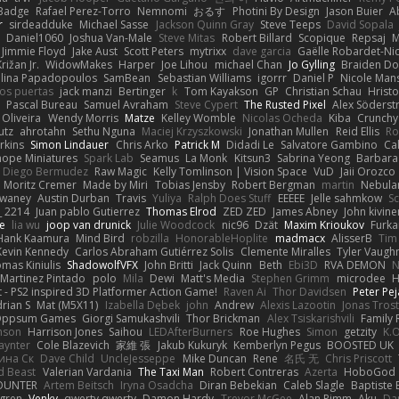
Badge
Rafael Perez-Torro
Nemnomi
おるす
Photini By Design
Jason Buier
A
r
sirdeadduke
Michael Sasse
Jackson Quinn Gray
Steve Teeps
David Sopala
Daniel1060
Joshua Van-Male
Steve Mitas
Robert Billard
Scopique
Repsaj
M
Jimmie Floyd
Jake Aust
Scott Peters
mytrixx
dave garcia
Gaëlle Robardet-Ni
rižan Jr.
WidowMakes
Harper
Joe Lihou
michael Chan
Jo Gylling
Braiden Do
ilina Papadopoulos
SamBean
Sebastian Williams
igorrr
Daniel P
Nicole Man
ios puertas
jack manzi
Bertinger
k
Tom Kayakson
GP
Christian Schau
Hristo
Pascal Bureau
Samuel Avraham
Steve Cypert
The Rusted Pixel
Alex Söders
 Oliveira
Wendy Morris
Matze
Kelley Womble
Nicolas Ocheda
Kiba
Crunch
utz
ahrotahn
Sethu Nguna
Maciej Krzyszkowski
Jonathan Mullen
Reid Ellis
Ro
rkins
Simon Lindauer
Chris Arko
Patrick M
Didadi Le
Salvatore Gambino
Ca
 hope Miniatures
Spark Lab
Seamus
La Monk
Kitsun3
Sabrina Yeong
Barbara
Diego Bermudez
Raw Magic
Kelly Tomlinson | Vision Space
VuD
Jaii Orozco
Moritz Cremer
Made by Miri
Tobias Jensby
Robert Bergman
martin
Nebula
dwaney
Austin Durban
Travis
Yuliya
Ralph Does Stuff
EEEEE
Jelle sahmkow
S
 2214
Juan pablo Gutierrez
Thomas Elrod
ZED ZED
James Abney
John kivine
e
lia wu
joop van drunick
Julie Woodcock
nic96
Dzät
Maxim Krioukov
Furka
Hank Kaamura
Mind Bird
robzilla
HonorableHoplite
madmacx
AlisserB
Tim
Kevin Kennedy
Carlos Abraham Gutiérrez Solis
Clemente Miralles
Tyler Vaugh
mas Kiniulis
ShadowolfVFX
John Britti
Jack Quinn
Beth
Ebi3D
RVA DEMON
N
Martinez Pintado
polo
Mila
Dewi
Matt's Media
Stephen Grimm
microdee
H
 - PS2 inspired 3D Platformer Action Game!
Raven Ai
Thor Davidsen
Peter Pe
rian S
Mat (M5X11)
Izabella Dębek
john
Andrew
Alexis Lazootin
Jonas Tros
 Oppsum Games
Giorgi Samukashvili
Thor Brickman
Alex Tsiskarishvili
Family 
hnson
Harrison Jones
Saihou
LEDAfterBurners
Roe Hughes
Simon
getzity
K.O
aynter
Cole Blazevich
家維 張
Jakub Kukuryk
Kemberlyn Pegus
BOOSTED UK
ина Ск
Dave Child
UncleJesseppe
Mike Duncan
Rene
名氏 无
Chris Priscott
 Beast
Valerian Vardania
The Taxi Man
Robert Contreras
Azerta
HoboGod
OUNTER
Artem Beitsch
Iryna Osadcha
Diran Bebekian
Caleb Slagle
Baptiste
sgren
Venky
qwerty qwerty
Damon Hardy
Trevor McGee
Alan Pimm
Aku
Dan