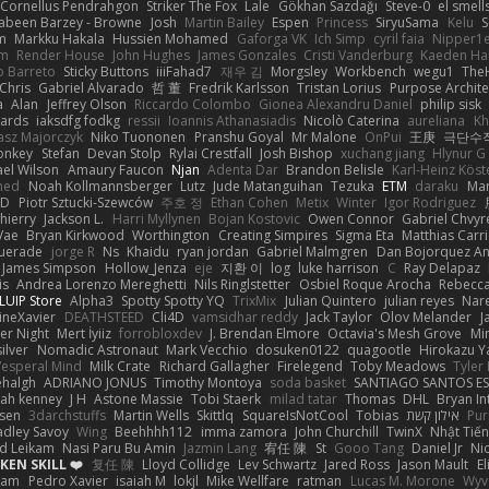
Cornellus Pendrahgon
Striker The Fox
Lale
Gökhan Sazdağı
Steve-0
el smell
abeen Barzey - Browne
Josh
Martin Bailey
Espen
Princess
SiryuSama
Kelu
S
m
Markku Hakala
Hussien Mohamed
Gaforga VK
Ich Simp
cyril faia
Nipper1
em
Render House
John Hughes
James Gonzales
Cristi Vanderburg
Kaeden Ha
o Barreto
Sticky Buttons
iiiFahad7
재우 김
Morgsley
Workbench
wegu1
The
Chris
Gabriel Alvarado
哲 董
Fredrik Karlsson
Tristan Lorius
Purpose Archite
a
Alan
Jeffrey Olson
Riccardo Colombo
Gionea Alexandru Daniel
philip sisk
wards
iaksdfg fodkg
ressii
Ioannis Athanasiadis
Nicolò Caterina
aureliana
Kh
asz Majorczyk
Niko Tuononen
Pranshu Goyal
Mr Malone
OnPui
王庚
극단수
onkey
Stefan
Devan Stolp
Rylai Crestfall
Josh Bishop
xuchang jiang
Hlynur G
ael Wilson
Amaury Faucon
Njan
Adenta Dar
Brandon Belisle
Karl-Heinz Köst
med
Noah Kollmannsberger
Lutz
Jude Matanguihan
Tezuka
ETM
daraku
Mar
3D
Piotr Sztucki-Szewców
주호 정
Ethan Cohen
Metix
Winter
Igor Rodriguez
thierry
Jackson L.
Harri Myllynen
Bojan Kostovic
Owen Connor
Gabriel Chvyr
Vae
Bryan Kirkwood
Worthington
Creating Simpires
Sigma Eta
Matthias Carri
uerade
jorge R
Ns
Khaidu
ryan jordan
Gabriel Malmgren
Dan Bojorquez An
James Simpson
Hollow_Jenza
eje
지환 이
log
luke harrison
C
Ray Delapaz
is
Andrea Lorenzo Mereghetti
Nils Ringlstetter
Osbiel Roque Arocha
Rebecc
LUIP Store
Alpha3
Spotty Spotty YQ
TrixMix
Julian Quintero
julian reyes
Nar
ineXavier
DEATHSTEED
Cli4D
vamsidhar reddy
Jack Taylor
Olov Melander
J
er Night
Mert İyiiz
forrobloxdev
J. Brendan Elmore
Octavia's Mesh Grove
Mi
silver
Nomadic Astronaut
Mark Vecchio
dosuken0122
quagootle
Hirokazu 
Vesperal Mind
Milk Crate
Richard Gallagher
Firelegend
Toby Meadows
Tyler
ehalgh
ADRIANO JONUS
Timothy Montoya
soda basket
SANTIAGO SANTOS E
ijah kenney
J H
Astone Massie
Tobi Staerk
milad tatar
Thomas
DHL
Bryan In
sen
3darchstuffs
Martin Wells
Skittlq
SquareIsNotCool
Tobias
אילון קשת
Pur
adley Savoy
Wing
Beehhhh112
imma zamora
John Churchill
TwinX
Nhật Tiến
d Leikam
Nasi Paru Bu Amin
Jazmin Lang
宥任 陳
St
Gooo Tang
Daniel Jr
Ni
EN SKILL ❤️
复任 陳
Lloyd Collidge
Lev Schwartz
Jared Ross
Jason Mault
E
ram
Pedro Xavier
isaiah M
lokjl
Mike Wellfare
ratman
Lucas M. Morone
Wyv