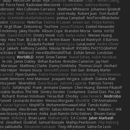
e
sepp
HectorOH
Brian
Alyx
Jonathan
Verbatim
Clay T
Reiten Cheng
rél
Force Feed
Radosław Wieczorek
CineArtOhio
Sabrina Munley
ndersson
Alex Cullinane-Carrasco
Matthew Whiteacre
Johannes Sjöstedt
rlie otto
HAGI
Cédric Vermeirre
Leon Husky
Robert jean
Tom Rudolf
phy
GremlinBrokeMyVideoGame
Joshua Campbell
NotTerrellBatchelor
aston
Danizoar
NekoTux
Fattma Al Lawati
yewen sun
Felipe Ramos
X
Virgil Shaw
Zeikomiray
TeaTime
Jonas Printzen
Ezekiel Alexander
l mckinney
Jakey Floofle
Allison Cope
Brandon Morse
Vanta
ns103
綱嶋
David KALFON
Dmitry Vinnik
Katti
keilyn nuñez
Wenxin Huang
vsky
Hieu Tran
新之助 佐々木
Armin Bauer
Konrad Wantrych
E Barrios
ack
Jacob Mars
Shaquita Puckett
Danning Lu
LunaLoutre
Andre Olivier
s jr
JakkeN
Anthony Castillo
Nikolai Strelioff
RYDBRG PHOTOGRAPHY
va Eoska V
Williscool
Here4StuffAndAllThat
Zoltán Simon
Londolan
hao wang
WorldBLD
Artet
Drew Tanner
Navid Eshaq
Aubin Nicoleau
n
le-cds
Jamie Oakley
Shihan Barbee
Brenden Cameron
Jay Hart
 Marsinyac
Matthew J Clarke
Danny Dimbleby
Thomas Lloyd
clenhart
mile Høyer
Viviane Souza
Meredith Jones
Van Gun
Brittany Martin
e arnold
Flynn Duniho
Pietro Piemontese
Ronnie Barnett
Todd Bennion
nneth Simmons
Amir Mansour
Joaquim Vergara
Lizbeth
Dakota Klatt
rlos Javier
Silverelitist
Dane Bucao
Salomé Lagarde
Patricio Torres
 Sipilä
SofaKing42
Frank
Jermaine Dawson
Chen Huang
Étienne Pikatoff
ctable Studios
Phil Wilt
Dmitry Sorokin
Cookymine
Daniel Dias
Pixi_lab
n
Richard
Roman Volobuev
Teraa Bull
Chodey
Luke Fenwick
Xindrrobo
Funnell
Leonardo Borsten
Vinicius Morgado
BluntBSE
CW Animations
K
Lucas Signoles
NinjARTA
Mohamedmoawad Hilal
Tamás Kuklics
s Stephens
Alex Brown
MDTH
Sabaz Ahmad
maru
Make
Yokami c:
mik
hew-Gracey Desravines
Anika
Juan Ramón Ortiz Estévez
Shivam Ganju
nsson
dokiderg
Brian Lane
Nathan Salla
S A Cooke
Jaber Alarbash
mé
cloudhed
Duskfall
Samuel Bassale
Mathijs Peerboom
Filip Nyborg
co sabbatella
Alexander Leinauer
Tony Alfredsson
Salina De Leon