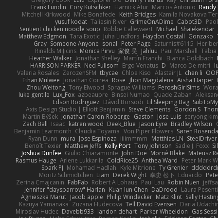
Frank Lundin
Cory Kutschker
Harnick Atur
Marcos Antonio
Randy
Mitchell Kirkwood
Mike Bonafede
Keith Bridges
Kamila Novakova Te
yusuf kodat
Taliesin River
GrimeOnADime
Cabot3D
Pao
Sentient chicken noodle soup
Robbe Callewaert
Michael
Shalekendar
Matthew Edgmon
Tara Exotic
Juha Lindfors
Haydon Costall
Gonzako
Gray
Someone Anyone
sonal
Peter Page
Saturnis#6115
Heriber
Rinalds Miļicins
Monica Pirvu
家俊 吴
Jahluu
Paul Marshall
Tabia
Heather Walker
Jonathan Shelley
Martín Franchi
Bianca Goldbach
HARRISON PARKER
Ned Fullsom
Ergo Venatus
D
Marco De mitri
I
Valeria Rosales
ZerozenSFM
tbycae
Chloe Kiso
Alastair JL
chen li
OOP
Ethan Mulwee
Jonathan Correa
Rose
Jhon Magdalena
Aisha Harper
Zhou Weitong
Tony Elwood
Sprague Williams
FeroshGirlSims
Wora
luke gentile
Lux_Fox
azbeaupre
Binsei Numao
Quade Zaban
Aleksan
Edson Rodriguez
Dávid Borsodi
Lil Sleeping Bag
SubToMy
Axis Design Studio | Elliott Benjamin
Steve Clements
Gordon S
Thom
Martin Býšek
Jonathan Caron-Roberge
Gaston
Jose Luis
seryong kim
Zach Ball
Isaac
katren wood
Deek_Blue
Jason Eyre
Bradley Wilson
Benjamin Learmonth
Claudia Toyama
Von Piper Flowers
Søren Rosenda
Ryan Dunn
mura
Jose Espinoza
iiiimmmm
Matthias LN
SteelDriver
Benoît Texier
Matthew Jeffs
Kelly Port
Tony Johnson
Sadie J. Foxx
S
Joshua Dunfee
Giulio Chiaramonte
John Doe
Mornè Blake
Mateusz Re
Rasmus Hauge
Arlene Lukkarila
ColdRice25
Anthea Ward
Peter Mark W
Spark PJ
Mohamad Hadlah
Kyle Mitrione
Ty Grenier
dddddrd
Moritz Schmidtchen
Liam
Derek Wight
幸史 松下
Eduardo
Pet
Zerina Cmajcanin
FabFab
Robert A Lohaus
Paul Lau
Robin Nuen
jeffs
Jennifer "daysparrow" Harlan
Kuan lun Chen
DaDrood
Laura Pesenti
Agnieszka Marut
Jacob apple
Philip Windecker
Matz Klint
Sally Hastin
Kazuya Yamanaka
Zuzana Hudecova
Tell David Evensen
Daria Udachi
Miroslav Hudec
Davebb933
landon dehart
Parker Wheeldon
Gas Sess