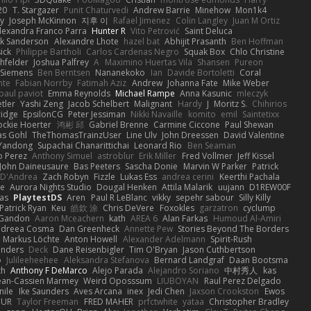
20
T. Stargazer
Punit Chaturvedi
Andrew Barrie
Minehow
Mon1k4
ay
Joseph McKinnon
지후 이
Rafael Jimenez
Colin Langley
Juan M Ortiz
lexandra Franco Parra
Hunter R
Vito Petrović
Saint Deluca
k Sanderson
Alexandre Lhote
hazel bat
Abhijit Prasanth
Ben Hoffman
ick
Philippe Bartholi
Carlos Cardenas Negro
Squak Box
Chlo Christine
chfelder
Joshua Palfrey
A
Maximino Huertas Vila
Shansen
Pureon
 Siemens
Ben Berntsen
Nananekoko
Ian
Davide Bortoletti
Coral
nte
Fabian Norrby
Fatimah Aziz
Andrew
Johanna Fate
Mike Weber
paul paviot
Emma Reynolds
Michael Rampe
Anna Kasunic
mleczyk
tler
Yashi Zeng
Jacob Schelbert
Malignant
Hardy
J
Moritz S.
Chihirios
ridge
EpsilonCG
Peter Jessiman
Nikki Navaille
komito
emil
Saintetixx
ockie Hoerter
鸿彬 邱
Gabriel Brenne
Carmine Ciccone
Paul Shewan
s Gohl
TheThomasTrainzUser
Line Ulv
John Dreessen
David Valentine
Yandong
Supachai Chanarittichai
Leonard Rio
Ben Seaman
o Perez
Anthony Simuel
astroblur
Erik Miller
Fred Vollmer
Jeff Kissel
John Daineusaure
Bas Peeters
Sascha Donie
Marvin W Parker
Patrick
 D'Andrea
Zach Robyn
Fizzle
Lukas Ess
andrea cerini
Keerthi Pachala
e
Aurora Nights Studio
Dougal Henken
Attila Malarik
uujann
D1REW00F
as
PlaytestDS
Aren
Paul R LeBlanc
vikky
sepehr sabour
Silly Killy
Patrick Ryan
Keu
皓欽 涂
Chris DeVere
Foxokles
garzatron
cyclump
 Gandon
Aaron Mceachern
kath
AREA 6
Alan Farkas
Humoud Al-Amiri
dreea Cosma
Dan Greenheck
Annette Pew
Stories Beyond The Borders
Markus Löchte
Anton Howell
Alexander Adelmann
Spirit-Rush
anders
Deck
Dane Reisenbigler
Tim O'Bryan
Jason Cuthbertson
o
Julileeheehee
Aleksandra Stefanova
Bernard Landgraf
Daan Bootsma
th
Anthony F DeMarco
Alejo Parada
Alejandro Soriano
中村秀人
kas
ean-Cassien Marmey
Weird Oposssum
LIUBOYAN
Raul Perez Delgado
nile
Ike Saunders
Aves Arcana
inex
Jedi Chen
Jaxson Crookston
Ewos
HUR
Taylor Freeman
FRED MAHER
prfctwhite
yataa
Christopher Bradley