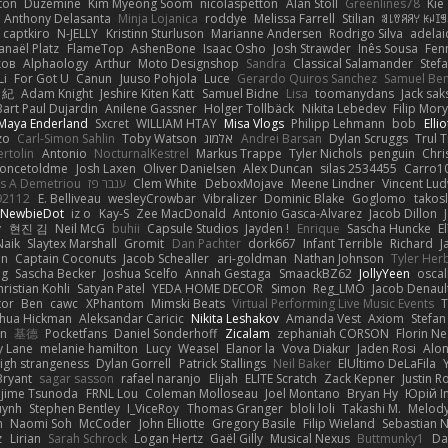
ton
Duzemine
Kim Myeong Soom
nicolaspetton
Alan Stoll
Greenlines78
Kie
Anthony Delasanta
Minja Lojanica
roddye
Melissa Farrell
Stilian
ꌃ꒒ꀎꋪꋪꌩ ꀘꈤꀤ
captkiro
N-JELLY
Kristinn Sturluson
Marianne Andersen
Rodrigo Silva
adelai
anaël Platz
FlameTop
AshenBone
Isaac Osho
Josh Strawder
Inês Sousa
Fen
ков
Alphaology
Arthur
Moto Designshop
Sandra
Classical Salamander
Stef
Li
For Got U
Canun
Juuso Pohjola
Luce
Gerardo Quiros Sanchez
Samuel Be
 紀
Adam Knight
Jeshire Kiten Katt
Samuel Bidne
Lisa
toomanydans
Jack sak
Bart Paul Dujardin
Anilene Gassner
Holger Tollbäck
Nikita Lebedev
Filip Mor
Maya Enderland
Sxcret
WILLIAM HTAY
Misa Vlogs
Philipp Lehmann
bob
Elli
zo
Carl-Simon Sahlin
Toby Watson
אלמוג
Andrei Barsan
Dylan Scruggs
Trul 
rtolin
Antonio
NocturnalKestrel
Markus Trappe
Tyler Nichols
penguin
Chri
oncetoldme
Josh Laxen
Oliver Danielsen
Alex Duncan
silas 2534455
Carro1
s A Demetriou
ענבר פז
Clem White
DeboxMojave
Meene Lindner
Vincent Lud
92112
E. Belliveau
wesleyCrowbar
Vibralizer
Dominic Blake
Goglomo
takosl
NewbieDot
iz o
Kay-S
Zee MacDonald
Antonio Gasca-Alvarez
Jacob Dillon
v
현진 김
Neil McG
buhii
Capsule Studios
Jayden !
Enrique
Sascha Huncke
E
Naik
Slaytex Marshall
Gromit
Dan Pachter
dork667
Infant Terrible
Richard
J
on
Captain Coconuts
Jacob Schealler
ari-goldman
Nathan Johnson
Tyler Her
ng
Sascha Becker
Joshua Scelfo
Annah Gestaga
SmaackBZ62
JollyYeen
oscal
ristian Kohli
Satyan Patel
YEDA HOME DECOR
Simon
Reg_LMO
Jacob Denaul
tor
Ben
cawc
XPhantom
Mimski Beats
Virtual Performing Live Music Events
T
shua Hickman
Aleksandar Caricic
Nikita Leshakov
Amanda Vest
Axiom
Stefan
in
基德
Pocketfans
Daniel Sonderhoff
Zicalam
zephaniah CORSON
Florin Ne
y Lane
melanie hamilton
Lucy
Weasel
Elanor la
Vova Diakur
Jaden Rosi
Alo
igh strangeness
Dylan Gorrell
Patrick Stallings
Neil Baker
ElUltimo DeLaFila
Bryant
sagar sasson
rafael naranjo
Elijah
ELITE Scratch
Zack Kepner
Justin 
jime Tsunoda
FRNL Lou
Coleman Molloseau
Joel Montano
Bryan Hy
Юрій In
uynh
Stephen Bentley
I_ViceRoy
Thomas Granger
bloli loli
Takashi M.
Melody
n
Naomi Soh
McCoder
John Elliotte
Gregory Basile
Filip Wieland
Sebastian 
z
Lirian
Sarah Schrock
Logan Hertz
Gaël Gilly
Musical Nexus
Buttmunky1
Da