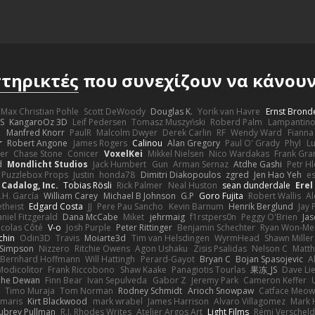
τηρικτές
που συνεχίζουν να κάνουν 
Max Christian Pohle
Scott DeWoody
Douglas K.
Yorik van Havre
Ernst Brond
JS
KangaroOz 3D
Leif Pedersen
Tomasz Muszyński
Roberd Palm
Lampantin
e
Manfred Knorr
PaulR
Malcolm Dwyer
Derek Carlin
RF
Wendy Ward
Fiann
r
Robert Angone
James Rogers
Calinou
Alan Gregory
Paul O' Grady
Phyl
Lu
er
Chase Stone
Conicer
VoxelKei
Mikkel Nielsen
Nico Wardakas
Frank Gra
d
Mondlicht Studios
Jack Humbert
Gun
Arman Sernaz
Atdhe Gashi
Petr H
Puzzlebox Props
Justin
honda78
Dimitri Diakopoulos
zgred
Jen Hao Yeh
e
Cadalog, Inc.
Tobias Rösli
Rick Palmer
Neal Huston
sean dunderdale
Erel
.H. García
William Carey
Michael B Johnson
G.P
Goro Fujita
Robert Wallis
Al
theist
Edgard Costa
JJ
Pere Pau Sancho
Kevin Barnum
Henrik Berglund
Jay
niel Fitzgerald
Dana McCabe
Miket
jehrmaig
f1rstpers0n
Peggy O'Brien
Jas
icolas Côté
V-o
Josh Purple
Peter Rittinger
Benjamin Schechter
Ryan Won-Me
chin
Odin3D
Travis
Moiarte3d
Tim van Helsdingen
WyrmHead
Shawn Miller
 Simpson
Nizzero
Ritchie Owens
Agon Ushaku
Zisis Psalidas
Nelson C
Matth
Bernhard Hoffmann
Will Hattingh
Perard-Gayot
Bryan C
Bojan Spasojevic
A
Modicolitor
Frank Riccobono
Shaw Kaake
Panagiotis Tourlas
果冻_JS
Dave Li
he Dewan
Finn Bear
Ivan Sepulveda
Gabor Z
Jeremy Park
Cameron Keffer
Timo Muraja
Tom Norman
Rodney Schmidt
Arioch Snowpaw
Catface Meo
imaris
Kirt Blackwood
mark wrabel
James Harrison
Alvaro Villagomez
Mark 
ubrey Pullman
R.J. Rhodes Writes
Atelier Argos Art
Light Films
Rémi Verschel