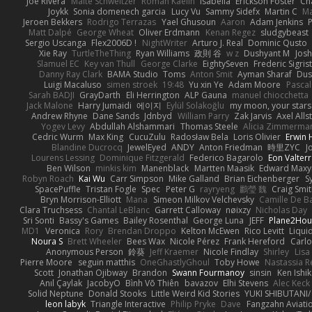
Joe Rivera
Malte Schweitzer
Roman Kaelin
Isabella
Erickson Foster
Ch
Joykk
Sonia domenech garcia
Lucy Vu
Sammy Sidefx
Martin C
Ma
Jeroen Bekkers
Rodrigo Terrazas
Yael Ghusoun
Aaron
Adam Jenkins
Matt Dalpé
George Wheat
Oliver Erdmann
Kenan Regez
sludgybeast
Sergio Uscanga
Flex2006D !
NightWriter
Arturo J. Real
Dominic Qusto
Xie Ray
TurtleTheThing
Ryan Williams
政則 谷
w z
Dushyant M
Jos
Slamuel EC
Key van Thull
George Clarke
EightySeven
Frederic Sigrist
Danny Ray Clark
BAMA Studio
Toms
Anton Smit
Ayman Sharaf
Dus
Luigi Macaluso
simen stroek
19:48
Yu xin Ye
Adam Moore
Pascal
Sarah BADJI
GrayDarth
Eli Herrington
ALP Gauna
manuel chiocchetta
Jack Malone
Harry Jumaidi
에이지
Eylül Solakoğlu
my moon, your stars
Andrew Rhyne
Dane Sands
Jdnbyd
William Parry
Zak Jarvis
Axel Alls
Yogev Levy
Abdullah Alshammari
Thomas Steele
Alicia Zimmerma
Cedric Wurm
Max King
CucuZulu
Radosław Bela
Loris Olivier
Erwin
Blandine Ducrocq
JewelEyed
ANDY
Anton Friedman
時里ZYC
J
Lourens Lessing
Dominique Fitzgerald
Federico Bagarolo
Eon Valter
Ben Wilson
minkis kim
Manenblack
Martten Maasik
Edward Max
Robyn Roach
Kai Wu
Carr Simpson
Mike Galland
Brian Eichenberger
S
SpacePuffle
Tristan Fogle
Spec
Peter G
rayryeng
鸝瑩 魏
Craig Smi
Bryn Morrison-Elliott
Mana
Simeon Milkov Velchevsky
Camille De Ba
Clara Truchsess
Chantal LeBlanc
Garrett Calloway
nøixzy
Nicholas Day
Sri Sonti
Bassy's Games
Bailey Rosenthal
George Luna
JEFF
Plane2Hou
MD1
Veronica
Rory
Brendan Droppo
Kelton McEwen
Rico Levitt
Liqui
Noura S
Brett Wheeler
Bees Wax
Nicole Pérez
Frank Hereford
Carlo
Anonymous Person
鈴葵
Jeff Kraemer
Nicole Findlay
Shirley
Lisa
Pierre Moore
seguin matthis
OneGhastlyGhoul
Toby Howe
Nastassia R
Scott
Jonathan Ojibway
Brandon
Swann Fourmanoy
sinsin
Ken Ishi
Anıl Çaylak
JacobyO
Bình Võ Thiên
bavazov
Elhi Stevens
Alec Keck
Solid Neptune
Donald Stooks
Little Weird Kid Stories
YUKI SHIBUTANI
leon labyk
Triangle Interactive
Philip Pryke
Dave
Fangzahn Aviati