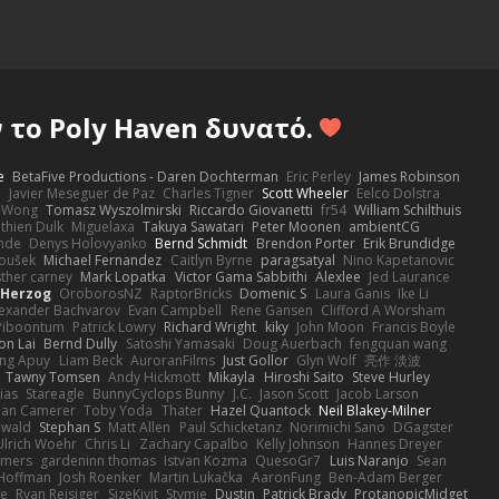
το Poly Haven δυνατό.
e
BetaFive Productions - Daren Dochterman
Eric Perley
James Robinson
o
Javier Meseguer de Paz
Charles Tigner
Scott Wheeler
Eelco Dolstra
a Wong
Tomasz Wyszolmirski
Riccardo Giovanetti
fr54
William Schilthuis
thien Dulk
Miguelaxa
Takuya Sawatari
Peter Moonen
ambientCG
nde
Denys Holovyanko
Bernd Schmidt
Brendon Porter
Erik Brundidge
loušek
Michael Fernandez
Caitlyn Byrne
paragsatyal
Nino Kapetanovic
sther carney
Mark Lopatka
Victor Gama Sabbithi
Alexlee
Jed Laurance
 Herzog
OroborosNZ
RaptorBricks
Domenic S
Laura Ganis
Ike Li
exander Bachvarov
Evan Campbell
Rene Gansen
Clifford A Worsham
 Piboontum
Patrick Lowry
Richard Wright
kiky
John Moon
Francis Boyle
on Lai
Bernd Dully
Satoshi Yamasaki
Doug Auerbach
fengquan wang
ng Apuy
Liam Beck
AuroranFilms
Just Gollor
Glyn Wolf
亮作 淡波
Tawny Tomsen
Andy Hickmott
Mikayla
Hiroshi Saito
Steve Hurley
ias
Stareagle
BunnyCyclops Bunny
J.C.
Jason Scott
Jacob Larson
lan Camerer
Toby Yoda
Thater
Hazel Quantock
Neil Blakey-Milner
ewald
Stephan S
Matt Allen
Paul Schicketanz
Norimichi Sano
DGagster
Ulrich Woehr
Chris Li
Zachary Capalbo
Kelly Johnson
Hannes Dreyer
wmers
gardeninn thomas
Istvan Kozma
QuesoGr7
Luis Naranjo
Sean
Hoffman
Josh Roenker
Martin Lukačka
AaronFung
Ben-Adam Berger
de
Ryan Reisiger
SizeKivit
Stymie
Dustin
Patrick Brady
ProtanopicMidget