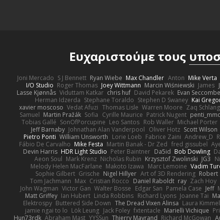
Ευχαριστούμε τους
υποσ
Joni Mercado
S J Bennett
Ryan Wiebe
Max Chandler
Anton
Mike Verta
I/O Studio
Roger Thomas
Joey Wittmann
Marcin Wiśniewski
James
Lasse Kjønnås
Viduttam Katkar
chris huf
David Pekarek
Evan Seccomb
Herman Idzerda
Stephane Toraldo
Stephen D Swaney
Kai Grego
xavier moscoso
Vedat Afuzi
Thomas Lisle
Warren Moore
Zaq Schlang
Samuel
Martin Pražák
Sofia
Cyrille Maurice
Patrick Nugent
penti_mm
Tobias Gallé
SonOfPorcupine
Leo Santos
Rob Waller
Michael Porter
Jeff Barnaby
Johnathan Alan Vanderpool
Oliver Hotz
Scott Wilson
Pietro Ponti
William Unsworth
Lorie Loeb
Fabrice Zaini
Andrew_D
R
Fábio De Carvalho
Mike Festa
Martin Banak - Dr Zed
fred gissubel
Aye
Devin Harris
HDR Light Studio
Peter Baintner
Da5id
Bob Dowling
Da
Aeon Soul
Mark Krenz
Nicholas Rubin
Krzysztof Zwolinski
JG3
N
Melody Helen MacFarlane
Makoto Izawa
Marc Lemoine
Vadim Tur
Sophie Gilbert
Grische
Nigel Hillyer
Art of 3D Rendering
Robert
Tom Jachmann
Max
Cristian Rocco
Daniel Raboldt
ray
Zach Hoy
John Wagman
Victor Gan
Walter Bosse
Edgar San
Pamela Case
Jeff
Matt Griffey
Ian Hubert
Linda Robbins
Richard Lyons
Joanne Tai
Ma
Elektrospy
Buttered Side Down
The Dread Vixen Alinsa
Laura Kimmel
jamie ngai to lo
Lök Leung
Jack Foley
fxtentacle
Marielli Vichique
Pr
Hun73rdk
Abraham Mast
YYSSun
Thierry Mayrand
Richard McGowan
A