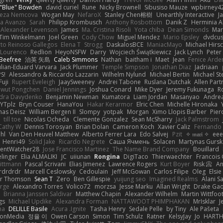
 "Blue" Bowden
david curiel
Rune
Nicky Brownell
Sibusiso Mauze
wpbirney4
reza Nemcova
Wogan May
NefaroX
Stanley Chen榕樹
Unearthly Interactive
J
la Avanzo
Sarah
Philipp Krombusch
Anthony Rosbottom
Danik Z
Herminia A
Alexander Levenson
James
Ma. Cristina Risoli
Yota chiba
Dean Simonds
Mar
Tim Winkelmann
Joel Green
Cody Chow
Miguel Mendez
Mario Epsley
dvdcus
to Reinoso Gallegos
Elena T
Strogg
DaskalosBCE
ManiacMayo
Michael Hirs
 Lourenco
Redlion
HeyoNSFW
Darry
Wojciech Świątkiewicz
Jack Lynch
Peter
Beefree
治英 矢島
Caleb Simmons
Nathan
baitham i
Maet
Jean
Fenice Arde
ulian-Eduard Varvara
Jack Plummer
Temple Simpson
Jonathan Diaz
Jadriaan
S!
Alessandro & Riccardo Lazzarin
Wilhelm Nylund
Michael Bertin
Michael Ste
Fuji
Rupert Eveleigh
JaaySweeney
Andrei Tabone
Ruslana Dutchak
Allen Part
wut Pongchen
Daniel Jennings
Joshua Conard
Mike Dyer
Jeremy Fukunaga
R
dra Davydenko
Benjamin Newman
Kumatora
Liam Jordan
Masanyao
Andrea
YTplz
Bryn Couser
HanaYou
Hakar Kerarmor
Elric Chen
Michelle Hironaka
as Deisz
William Bergen II
Slompy
yotpak
Morgan
Ximo Llopis Barber
Pier
till toe
Nicolas Ocheda
Clemente Gonzalez
Sean McSharry
Jack Palmstrom
Cathy W
Dennis Torosyan
Brian Dolan
Cameron Koch
Xavier Caliz
Fernando
hl
Van Den Heuvel Matthew
Alberto Ferrer Lara
Edo Salvej
Pzit
✧ 𝔪𝔞𝔯𝔦 ✧
eee
Henri49
Solid Jake
Ricardo Negrete
Саша Ячмень
Solacen
Martynas Gursk
ilentWatcher28
Jose Francisco Martinez
The Name Brand Company
Bouillard
linger
Elia ALMALIKI
JC
uiiunan
Rongina
DigiTaco
Thierwaechter
Francois
ittmann
Pascal Scrivani
Elias Jimenez
Lawrence Rogers
Kurt Boyer
Risk 📀
An
rdrdrdr
Marcell Ceslowsky
Cedoulain
Jeff McGowan
Carlos Filipe
Oleg
Elsie
er Thomson
Sean T
Zero
Ben Gillespie
yuijung seo
Imagined Realms
Alani S
arge
Alexandro Torres
Volico72
morzsa
Jesse Marku
Allan Wright
Drake Ga
Brianna Janssen Saldivar
Matthew Chapin
Alexander Wilhelm
Martin Wittfoo
gs
Michael Updike
Alexandra Forman
NATTAWOOT PHIMPHAKAN
MrIsklar
J
na
DELILLE Basile
Acura .Ignite
Tasha Henry
Sedale Pelle
by Tiny
Ale Pašeta
ionMedia
정율 이
Owen Carson
Simon
Tim Schulz
Ratner
KelsyJay
Jo
HART