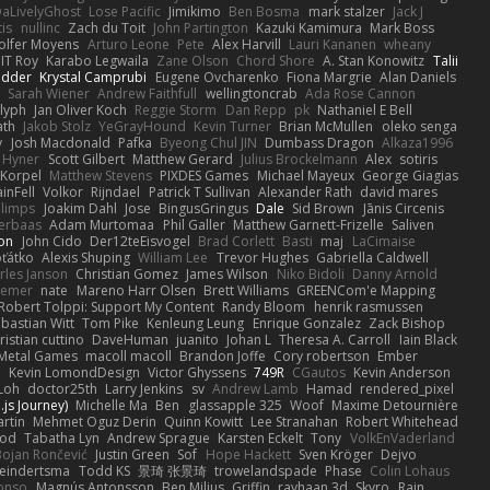
aLivelyGhost
Lose Pacific
Jimikimo
Ben Bosma
mark stalzer
Jack J
is
nullinc
Zach du Toit
John Partington
Kazuki Kamimura
Mark Boss
olfer Moyens
Arturo Leone
Pete
Alex Harvill
Lauri Kananen
wheany
IT Roy
Karabo Legwaila
Zane Olson
Chord Shore
A. Stan Konowitz
Talii
edder
Krystal Camprubi
Eugene Ovcharenko
Fiona Margrie
Alan Daniels
Sarah Wiener
Andrew Faithfull
wellingtoncrab
Ada Rose Cannon
lyph
Jan Oliver Koch
Reggie Storm
Dan Repp
pk
Nathaniel E Bell
ath
Jakob Stolz
YeGrayHound
Kevin Turner
Brian McMullen
oleko senga
y
Josh Macdonald
Pafka
Byeong Chul JIN
Dumbass Dragon
Alkaza1996
 Hyner
Scott Gilbert
Matthew Gerard
Julius Brockelmann
Alex
sotiris
 Korpel
Matthew Stevens
PIXDES Games
Michael Mayeux
George Giagias
inFell
Volkor
Rijndael
Patrick T Sullivan
Alexander Rath
david mares
blimps
Joakim Dahl
Jose
BingusGringus
Dale
Sid Brown
Jānis Circenis
Verbaas
Adam Murtomaa
Phil Galler
Matthew Garnett-Frizelle
Saliven
on
John Cido
Der12teEisvogel
Brad Corlett
Basti
maj
LaCimaise
oťátko
Alexis Shuping
William Lee
Trevor Hughes
Gabriella Caldwell
rles Janson
Christian Gomez
James Wilson
Niko Bidoli
Danny Arnold
siemer
nate
Mareno Harr Olsen
Brett Williams
GREENCom'e Mapping
Robert Tolppi: Support My Content
Randy Bloom
henrik rasmussen
bastian Witt
Tom Pike
Kenleung Leung
Enrique Gonzalez
Zack Bishop
ristian cuttino
DaveHuman
juanito
Johan L
Theresa A. Carroll
Iain Black
Metal Games
macoll macoll
Brandon Joffe
Cory robertson
Ember
d
Kevin LomondDesign
Victor Ghyssens
749R
CGautos
Kevin Anderson
Loh
doctor25th
Larry Jenkins
sv
Andrew Lamb
Hamad
rendered_pixel
js Journey)
Michelle Ma
Ben
glassapple 325
Woof
Maxime Detournière
rtin
Mehmet Oguz Derin
Quinn Kowitt
Lee Stranahan
Robert Whitehead
ood
Tabatha Lyn
Andrew Sprague
Karsten Eckelt
Tony
VolkEnVaderland
Bojan Rončević
Justin Green
Sof
Hope Hackett
Sven Kröger
Dejvo
eindertsma
Todd KS
景琦 张景琦
trowelandspade
Phase
Colin Lohaus
onso
Magnús Antonsson
Ben Milius
Griffin
rayhaan.3d
Skyro
Rain