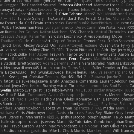
andler Griese
修汰 山田
Tyler Avirett
Tom
JimmyCNX
The one and only phas
c Greggor
The Bearded Squirrel
Rebecca Whitehead
Matthew Tronc
R
Gabi
Pranaya Shakya
Polina Leskova
Sylvain
Traxus
Jehad Maddah
재윤 옥
Irma A
Mukund A
Joseph Combs
Khalid
Brian Tabone
MarzZ
Well Misinformed
cha
ぶー うじ
Tenzide Gallery
TheAuraStandard
Paul Friedl
Charles
Michael Dun
hua Esmeralda
Carl-Edwin
retro rocks
EasedChunk2
RayePixlrKay
Houston G
Wilbert Schuurman Hess
yuna yamamoto
Derek Carlin
Ben Watts
RavenXXX
an Runtak
Per Gouras
Kaitlyn Matchem
SBS
Chance K
Mistral Chronicles
cae
 Creative Design
Kelvin Yim
Yaroslav Leschenko
AI videomaking
Moon
正和 
ThatRamenDude
CluelessArt
Cергей Лозенко
Emmett Peck
Stefan Scotznio
Jarod
Dinki
Alexey Vaitvud
Udi
Yurii Antonyuk
estuine
Queen Sitra
Fy Hy
J
tar
vito schaniel
Ashley Cline
CHERRII
Tryvon Pittman
Heli Aldridge
jerry bigg
nn
Patrick Zulke
Fran Aspen
Freyka V
Taylor Gonzalez
Trevor Seitz
Aaron
E
 Heyms
Rafael Santisteban Baumgartner
Fenrir Fawkes
MaddieMooMoon
shu
oe Stadnik
Brett Schmidt
Adam Derenne
Daniel Vera Morales
Mattias Eriksso
ra
NeckbeardLover445
Lucian
cooshy
Toms Seglins
Fuller Pendleton
Eduard
ym
BetterAsBad _
RO
SwunkusSwede
hauke lienau
HAR
valsekamerplant
Ce
yl Pu
Kevin Jeryd
Christian Tennant
SporkSkaffel
Zac Zabawa
Junzhe Zhu
nat
th
fatcat
Daisuke Nagasawa
Bruf4
Anastasia Komaritska
Laurent Belcour
Ke
stiani
Jenya Zenchenko
Burning Astral
Three Hats
Jamonidas
Soul Evans
Ca
Svetlin
Marco Evangelisti
Jack Kibble-White
MTU1500
Jordan Krakowski
Juuso
se
Bob F
Matt
Zoemoney
Azula
Christopher Johansen
Harry Merrett
Respe
d Cooled
Nadia
Skedo
Pedro Viana
Oleksii Komarov
Can
Desmond Johnso
s Ramírez
Arianna Montanari
Ikkeii
Shannonigans
Maggie Raycheva
Richard 
 Anders
Angus McAloon
George Willaman
Sparazza D
RKG media
Manu T
S 
eutskaya
Chris Wintermyer
Liam Davis
chris reis
Ross
Rey
Blaine Gray
Lewi
kawa
Stanislav
ryan mrazik
峻辰 朱
Joshua Jacobs
Joseph Dignan
Ta Sp
Matt
halle stoeppler
david
jstevens
Martín Niz Tutoriales
Combrinck
Johan Simo
/ YUN
Trevor Larson
Aaron
Maxim Nordentz
Caio Notari
Tomi Ollikainen
Ai
on Studios
colinangusstudio
Mike L.
Chuck Morris
Mark Leonard
Will
frances