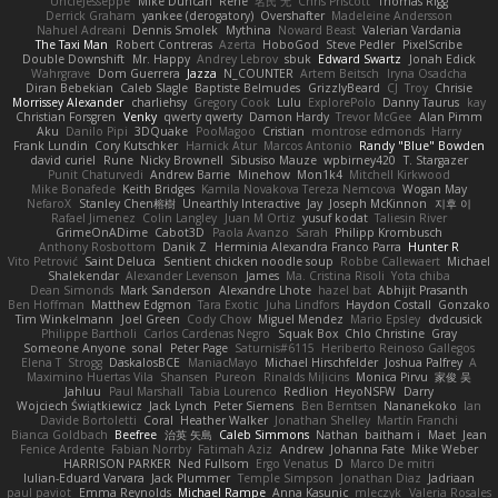
UncleJesseppe
Mike Duncan
Rene
名氏 无
Chris Priscott
Thomas Rigg
Derrick Graham
yankee (derogatory)
Overshafter
Madeleine Andersson
Nahuel Adreani
Dennis Smolek
Mythina
Noward Beast
Valerian Vardania
The Taxi Man
Robert Contreras
Azerta
HoboGod
Steve Pedler
PixelScribe
Double Downshift
Mr. Happy
Andrey Lebrov
sbuk
Edward Swartz
Jonah Edick
Wahrgrave
Dom Guerrera
Jazza
N_COUNTER
Artem Beitsch
Iryna Osadcha
Diran Bebekian
Caleb Slagle
Baptiste Belmudes
GrizzlyBeard
CJ
Troy
Chrisie
Morrissey Alexander
charliehsy
Gregory Cook
Lulu
ExplorePolo
Danny Taurus
kay
Christian Forsgren
Venky
qwerty qwerty
Damon Hardy
Trevor McGee
Alan Pimm
Aku
Danilo Pipi
3DQuake
PooMagoo
Cristian
montrose edmonds
Harry
Frank Lundin
Cory Kutschker
Harnick Atur
Marcos Antonio
Randy "Blue" Bowden
david curiel
Rune
Nicky Brownell
Sibusiso Mauze
wpbirney420
T. Stargazer
Punit Chaturvedi
Andrew Barrie
Minehow
Mon1k4
Mitchell Kirkwood
Mike Bonafede
Keith Bridges
Kamila Novakova Tereza Nemcova
Wogan May
NefaroX
Stanley Chen榕樹
Unearthly Interactive
Jay
Joseph McKinnon
지후 이
Rafael Jimenez
Colin Langley
Juan M Ortiz
yusuf kodat
Taliesin River
GrimeOnADime
Cabot3D
Paola Avanzo
Sarah
Philipp Krombusch
Anthony Rosbottom
Danik Z
Herminia Alexandra Franco Parra
Hunter R
Vito Petrović
Saint Deluca
Sentient chicken noodle soup
Robbe Callewaert
Michael
Shalekendar
Alexander Levenson
James
Ma. Cristina Risoli
Yota chiba
Dean Simonds
Mark Sanderson
Alexandre Lhote
hazel bat
Abhijit Prasanth
Ben Hoffman
Matthew Edgmon
Tara Exotic
Juha Lindfors
Haydon Costall
Gonzako
Tim Winkelmann
Joel Green
Cody Chow
Miguel Mendez
Mario Epsley
dvdcusick
Philippe Bartholi
Carlos Cardenas Negro
Squak Box
Chlo Christine
Gray
Someone Anyone
sonal
Peter Page
Saturnis#6115
Heriberto Reinoso Gallegos
Elena T
Strogg
DaskalosBCE
ManiacMayo
Michael Hirschfelder
Joshua Palfrey
A
Maximino Huertas Vila
Shansen
Pureon
Rinalds Miļicins
Monica Pirvu
家俊 吴
Jahluu
Paul Marshall
Tabia Lourenco
Redlion
HeyoNSFW
Darry
Wojciech Świątkiewicz
Jack Lynch
Peter Siemens
Ben Berntsen
Nananekoko
Ian
Davide Bortoletti
Coral
Heather Walker
Jonathan Shelley
Martín Franchi
Bianca Goldbach
Beefree
治英 矢島
Caleb Simmons
Nathan
baitham i
Maet
Jean
Fenice Ardente
Fabian Norrby
Fatimah Aziz
Andrew
Johanna Fate
Mike Weber
HARRISON PARKER
Ned Fullsom
Ergo Venatus
D
Marco De mitri
Iulian-Eduard Varvara
Jack Plummer
Temple Simpson
Jonathan Diaz
Jadriaan
paul paviot
Emma Reynolds
Michael Rampe
Anna Kasunic
mleczyk
Valeria Rosales