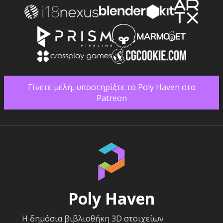
Γίνετε μέλη, υποστηρίξτε το Poly Haven στο
Patreon
Poly Haven
Η δημόσια βιβλιοθήκη 3D στοιχείων