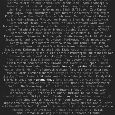
ElUltimo DeLaFila
Yousick
Sankaku Bear
Dennis Libon
Reymeld Santiago
AJ
FacinusChip
Dakota Wreski
n_morcatti
killswitchkay
Charles Louie
Avaister
Liam Bryant
sagar sasson
rafael naranjo
Elijah
ELITE Scratch
Zack Kepner
Justin Rogow
Andre Labuschagne
lily ren
maxime vandecasteele
Vasyl Vasyliv
Post Production
Zbob
VW Winterstein
Bob
Xavier
Mehmet Can
Nika Domi
C
xd Idk
Hajime Tsunoda
FRNL Lou
Joel Montano
Bryan Hy
Jakub Zbyszynski
River Lockhart
Stefan Florea
MStorm
The Society of Visions
David Power
Michael Santoro
C. Evans
thu huynh
Stephen Bentley
I_ViceRoy
Thomas Granger
bloli loli
Takashi M.
Melody Spiker
Midnight Gunship
Spencer_
NicoPOWAAA
Kornel Anderson
Dixon Keller
Keenan Rush
Venkataram
LLB
Josh W.
Kevin Showman
Naomi Soh
McCoder
John Elliotte
Gregory Basile
Filip Wieland
Sebastian Norlund
blog cruvi
Marc Nguyen
MaxDezignz
Tic_cle
nogutidaisuke
George Dvorak
Haris Lattirom
Matthew Daday
Paul
Kamil Uriasz
Lirian
Sarah Schrock
Logan Hertz
Gaël Gilly
Musical Nexus
Buttmunky1
Danny Sale
Elias Guevara
Kathreena B
Huitaka Studio
Digital Abbot
Aleksandr Chebotariov
Cole Turner
John Kevin Ong
JonDo
Filip
Cornellus Pendrahgon
Striker The Fox
Lale
Gökhan Sazdağı
Steve-0
el smells
丸 黒
Domantas Jokšas
Eduard
EvilQ
Alexander Olesen
Luke C
Shawn Anderson
Tess
opostol
Jiří Ptáček
JamTarts
Clive McKenzie
Shabeen Barzey - Browne
Josh
Martin Bailey
Espen
Princess
SiryuSama
Kelu
Sean Derham
Sam Fowler
Funny_ Compilation69
htai wu
Nadia
Pupper
John KD
Mimic
The Remodeling Veteran
Talyana S
Parker
Mister Venom
Markku Hakala
Hussien Mohamed
Gaforga VK
Ich Simp
cyril faia
Nipper1er
ふぇ えっ
Tomato Huwaidi
Eduardo ramirez
Peter Bates
Jediah Pesu
Randy Wells
Eilir Ho
Mrunit Churi
Necromantique
Nikki Balsem
Render House
John Hughes
James Gonzales
Cristi Vanderburg
Kaeden Hahn
Timo Erick
Miroslav Šamánek
EfulTopo
The Starius Project
Punch UP: The Top Contender! Official Patreon
Jorge Manuel Cappello Barreto
Sticky Buttons
iiiFahad7
재우 김
Morgsley
Workbench
wegu1
TheHappyElite
Duane Strickland
DC Kasundra
Ross
Marcin Anyszkiewicz
Ricky Robinson
Elizabeth
moot1n
Scott Fredrickson
仁 小野
kb714
Chris
Gabriel Alvarado
哲 董
Fredrik Karlsson
Tristan Lorius
Purpose Architecture
Władysław Pryszczarek
Ashley Fayers
plexlexia
Daniel Tidemo
ALEX NAVARRO
Table On
Edward
Didier Aerlebout
Anton
Sara
Alan
Jeffrey Olson
Riccardo Colombo
OHNE LIMIT
Gionea Alexandru Daniel
philip sisk
Daniel Richman
Ieuan King
Karri Haranko
Autonomous Frontier