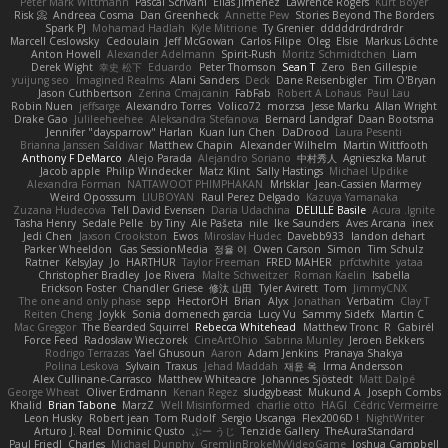
Peter Mark Wittmann
Pascal Scrivani
Elias Jimenez
Lawrence Rogers
Kurt Boyer
Risk 📀
Andreea Cosma
Dan Greenheck
Annette Pew
Stories Beyond The Borders
Spark PJ
Mohamad Hadlah
Kyle Mitrione
Ty Grenier
dddddrdrdrdrdr
Marcell Ceslowsky
Cedoulain
Jeff McGowan
Carlos Filipe
Oleg
Elsie
Markus Löchte
Anton Howell
Alexander Adelmann
Spirit-Rush
Moritz Schmidtchen
Liam
Derek Wight
幸史 松下
Eduardo
Peter Thomson
Sean T
Zero
Ben Gillespie
yuijung seo
Imagined Realms
Alani Sanders
Deck
Dane Reisenbigler
Tim O'Bryan
Jason Cuthbertson
Zerina Cmajcanin
FabFab
Robert A Lohaus
Paul Lau
Robin Nuen
jeffsarge
Alexandro Torres
Volico72
morzsa
Jesse Marku
Allan Wright
Drake Gao
Julileeheehee
Aleksandra Stefanova
Bernard Landgraf
Daan Bootsma
Jennifer "daysparrow" Harlan
Kuan lun Chen
DaDrood
Laura Pesenti
Brianna Janssen Saldivar
Matthew Chapin
Alexander Wilhelm
Martin Wittfooth
Anthony F DeMarco
Alejo Parada
Alejandro Soriano
中村秀人
Agnieszka Marut
Jacob apple
Philip Windecker
Matz Klint
Sally Hastings
Michael Updike
Alexandra Forman
NATTAWOOT PHIMPHAKAN
MrIsklar
Jean-Cassien Marmey
Weird Oposssum
LIUBOYAN
Raul Perez Delgado
Kazuya Yamanaka
Zuzana Hudecova
Tell David Evensen
Daria Udachina
DELILLE Basile
Acura .Ignite
Tasha Henry
Sedale Pelle
by Tiny
Ale Pašeta
nile
Ike Saunders
Aves Arcana
inex
Jedi Chen
Jaxson Crookston
Ewos
Miroslav Hudec
Davebb933
landon dehart
Parker Wheeldon
Gas SessionMedia
정율 이
Owen Carson
Simon
Tim Schulz
Ratner
KelsyJay
Jo
HARTHUR
Taylor Freeman
FRED MAHER
prfctwhite
yataa
Christopher Bradley
Joe Rivera
Malte Schweitzer
Roman Kaelin
Isabella
Erickson Foster
Chandler Griese
修汰 山田
Tyler Avirett
Tom
JimmyCNX
The one and only phase
sepp
HectorOH
Brian
Alyx
Jonathan
Verbatim
Clay T
Reiten Cheng
Joykk
Sonia domenech garcia
Lucy Vu
Sammy Sidefx
Martin C
Mac Greggor
The Bearded Squirrel
Rebecca Whitehead
Matthew Tronc
R
Gabirél
Force Feed
Radosław Wieczorek
CineArtOhio
Sabrina Munley
Jeroen Bekkers
Rodrigo Terrazas
Yael Ghusoun
Aaron
Adam Jenkins
Pranaya Shakya
Polina Leskova
Sylvain
Traxus
Jehad Maddah
재윤 옥
Irma Andersson
Alex Cullinane-Carrasco
Matthew Whiteacre
Johannes Sjöstedt
Matt Dalpé
George Wheat
Oliver Erdmann
Kenan Regez
sludgybeast
Mukund A
Joseph Combs
Khalid
Brian Tabone
MarzZ
Well Misinformed
charlie otto
HAGI
Cédric Vermeirre
Leon Husky
Robert jean
Tom Rudolf
Sergio Uscanga
Flex2006D !
NightWriter
Arturo J. Real
Dominic Qusto
ぶー うじ
Tenzide Gallery
TheAuraStandard
Paul Friedl
Charles
Michael Dunphy
GremlinBrokeMyVideoGame
Joshua Campbell