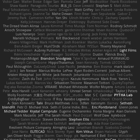
Victor Gan
Walter Bosse
Edgar San
Pamela Case
Jeff
Modicolitor
Frank Riccobono
Shaw Kaake
Panagiotis Tourlas
果冻_JS
Dave Liewald
Stephan S
Matt Allen
Paul Schicketanz
Norimichi Sano
DGagster
Matt Griffey
Ian Hubert
Linda Robbins
Richard Lyons
Joanne Tai
Mahe Dewan
Finn Bear
Ivan Sepulveda
Gabor Z
Jeremy Park
Cameron Keffer
Yan Shi
Ulrich Woehr
Chris Li
Zachary Capalbo
Kelly Johnson
Hannes Dreyer
Elektrospy
Buttered Side Down
The Dread Vixen Alinsa
Laura Kimmel
Timo Muraja
Tom Norman
Rodney Schmidt
Arioch Snowpaw
Catface Meowmers
gardeninn thomas
Istvan Kozma
QuesoGr7
Luis Naranjo
Sean
jamie ngai to lo
Lök Leung
Jack Foley
fxtentacle
Marielli Vichique
Primaris
Kirt Blackwood
mark wrabel
James Harrison
Alvaro Villagomez
Mark Hoffman
Josh Roenker
Martin Lukačka
AaronFung
Ben-Adam Berger
Hun73rdk
Abraham Mast
YYSSun
Thierry Mayrand
Richard McGowan
Aubrey Pullman
R.J. Rhodes Writes
Atelier Argos Art
Light Films
Rémi Verschelde
Ryan Reisiger
SizeKivit
Stymie
Dustin
Patrick Brady
ProtanopicMidget
Brandon Snodgrass
Tyler K Spicher
Arnaud PUIRAVAUD
Joseph Catrambone
HippoThalamus
Sean Kennedy
Tomek LECOCQ
Paul Mcloughlin
DaLivelyGhost
Lose Pacific
Jimikimo
Ben Bosma
mark stalzer
Jack J
Ian Neisser
Marcus Morba
LePew
Ryan Roden-Corrent
Joshua Albers
Kristen Westphal
Jon White
Jack Fenech
Jotunkottr
Hexdrake's Art
Ted Curtis
nullinc
Zach du Toit
John Partington
Kazuki Kamimura
Mark Boss
Yaron L.
Lukas Kalbertodt
Marcos Vaz
Sébastien Tricoire
Masanori Tottori
QuirkyTopHat
ReJ aka Renaldas Zioma
VFRAME
Michael Whiteside
Wolfer Moyens
Arturo Leone
Pete
Alex Harvill
Lauri Kananen
wheany
Unreal Sensei
tchaikovsky2
Taylor J Peters
Molly Footman
大重生-TheRebirth
RSH__studio
Mat
S C
Cailrdar
PYTHA Lab
OddlyBigBear
binotti lucia
IT Roy
Karabo Legwaila
Zane Olson
Chord Shore
A. Stan Konowitz
Talii
Bruce Matthews
Aria
3dfan
Xatonym
Barney
Sethesh
blendFX
Petr O
Michael Vick
Seth // Gone Indie, Bro...
Eric Pontbriand
Glenn Jones
Michael Tedder
Krystal Camprubi
Eugene Ovcharenko
Fiona Margrie
Alan Daniels
Mark Mazaitis
Jeff
The Sarah Hirsch
Paul Dolzall
Wolf Daw
kyleboze
Taylor Galen Kadee
Steven Ekholm
Stephen Ellis
Aximmetry Technologies
Sarah Wiener
Andrew Faithfull
wellingtoncrab
Ada Rose Cannon
Resilient Picture Company
Almighty Laxz
Jonathan Brandt
Szabolcs Dombi
Jose Nario
ELITECAD
Nick Storey
Ryan
Kim Vitkus
Bryan Halcott
Glyph
Jan Oliver Koch
Reggie Storm
Dan Repp
pk
Nathaniel E Bell
Benita Winckler
Kai Honeck
Íkara
Psychosadistic
Algot Nordström
Trag1cHaze
KaiCee
Kurt Wilson