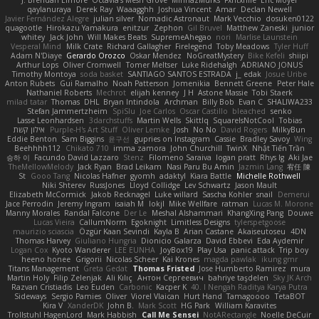
qaylanuraya
Derek Ray
Waaagghh
Joshua Vincent
Amar
Declan Newell
Javier Fernández Alegre
julian silver
Nomadic Astronaut
Mark Vecchio
dosuken0122
quagootle
Hirokazu Yamakura
enitzur
Zephon
Gil Bruvel
Matthew Zaneski
junior
whitey
Jack John
Will Makes Beats
SupremeAhegao
nori
Marlise Launstein
Vesperal Mind
Milk Crate
Richard Gallagher
Firelegend
Toby Meadows
Tyler Huff
Adam N'Diaye
Gerardo Orozco
Oskar Mendez
NoGreatMystery
Bike Kefeli
shiipi
Arthur Lops
Oliver Cromwell
Tomer Meltser
Luke Ridehalgh
ADRIANO JONUS
Timothy Montoya
soda basket
SANTIAGO SANTOS ESTRADA
j_ edak
Josue Uribe
Anton Rubets
Gui Ramalho
Noah Patterson
Jomenikia
Bennett Greene
Peter Hale
Nathaniel Roberts
Mechrot
elijah kenney
J H
Astone Massie
Tobi Staerk
milad tatar
Thomas
DHL
Bryan Intindola
Archman
Billy Bob
Evan C
SHALIWA233
Stefan Jammertzheim
SpiSlu
Joe Carlos
Oscar Castillo
bleached
senko
Lasse Leonhardsen
3darchstuffs
Martin Wells
Skittlq
SquareIsNotCool
Tobias
אילון קשת
Purple-H's Art Stuff
Oliver Lemke
Josh
No No
David Rogers
MilkyBun
Eddie Benton
Sam Biggins
윤구선
gupries on Instagram
Cassie
Bradley Savoy
Wing
Beehhhh112
Chikato 710
imma zamora
John Churchill
TwinX
Nhật Tiến Trần
승하 이
Facundo David Lazzaro
Stenz
Filomeno Saraiva
logan pratt
Rhys lg
Aki Jae
TheMellowMelody
Jack Ryan
Brad Leikam
Nasi Paru Bu Amin
Jazmin Lang
宥任 陳
St
Gooo Tang
Nicolas Hafner
gyomh
adaktyl
Kiara Battle
Michelle Rothwell
Niki Shterev
RussJones
Lloyd Collidge
Lev Schwartz
Jason Mault
Elizabeth McCormick
Jakob Recknagel
Luke willard
Sascha Kohler
snail
Demerui
Jace Perrodin
Jeremy Ingram
isaiah M
lokjl
Mike Wellfare
ratman
Lucas M. Morone
Manny Morales
Randal Falcone
Der Le
Meshal Alshammari
KhangXing Pang
Douwe
Lucas Vieira
CallumNorm
Egoknight
Limitless Designs
tylerspetgoose
maurizio sciascia
Özgür Kaan Sevindi
Kayla B
Arian Castane
Akaiseutoseu
4DN
Thomas Harvey
Giuliano Hungria
Dionicio Galarza
David Ebbevi
Eda Aydemir
Logan Cox
Kyoto Wanderer
LEE EUNHA
JoyBox19
Play Usa
panic attack
Trip boy
heeno honee
Grigorii
Nicolas Scheer
Kai Krones
magda pawlak
ikung gmr
Titans Management
Greta Gedat
Thomas Fristed
Jose Humberto Ramirez
mura
Martin Holy
Filip Zelenjak
Ali Kılıç
Антон Сергеевич
bahriye taşdelen
Sky JK Arch
Razvan Cristiadis
Leo Euden
Carbonic
Kacper K
40. I Nengah Raditya Karya Putra
Sideways
Sergio Pamies
Oliver
Viorel Vlaican
Hurt Hand
Tamagoooo
TetaBOT
Kira V
XanderDK
John B.
Mark Scott
HG Park
William Karavites
Trollstuhl HagenLord
Mark Habbish
Call Me Sensei
NotARectangle
Noelle DeCuir