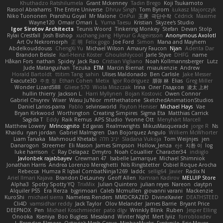
Khuthadzo Ratshilumela
Grant Mckenney
Tadin Brego
Koji Tsukamoto
Rasool Abrahams
The Entire Universe
Dhruv Singh
Tom Byrom
Łukasz Majorczyk
Niko Tuononen
Pranshu Goyal
Mr Malone
OnPui
王庚
극단수작
Cédrick
Maxime
Wayne120
Omair Omari
L
Yuma Taesu
Kristian
Skyzee's Studio
Igor Sirotov Architects
Teunis Woord
Tinkering Monkey
Stefan
Devan Stolp
Rylai Crestfall
Josh Bishop
xuchang jiang
Hlynur G Asgeirsson
Anonymous Axolotl
Art Ov Nekromorph
正 明
Felix gogo
Joe Ford
Simon
Mana and Mayhem
Abdelkouddouss
ChengXi Yu
Michael Wilson
Amaury Faucon
Njan
Adenta Dar
Brandon Belisle
Karl-Heinz Köster
Ghoulishlycool
Jarle Styve
DHFG
name
Håkan Fors
nathan
Spidey
Jack Rao
Cristian Vigliano
Noah Kollmannsberger
Lutz
Jude Matanguihan
Tezuka
ETM
Marcin Biernat
miaukenzie
Andrew
Horald Bartoldt
ttitim Tang
sahin
Ulises Maldonado
Ben Carlisle
Jake Messer
Exacute3D
주호 정
Ethan Cohen
Metix
Igor Rodriguez
朋弥 林
Elias
Greg Miller
Wonder Lizard588
Gliese 570
Wiola Miszczak
Irina
Олег Гладков
凌太 上村
hullin thierry
Jackson L.
Harri Myllynen
Bojan Kostovic
Owen Connor
Gabriel Chvyrev
Wixer
Wasu Ju'Nior
mrthethatone
SketchedAnimationStudios
Daniel Larios-parra
Pablo
selvinsworld
Payton Heniser
Michael Hays
Vae
Bryan Kirkwood
Worthington
Creating Simpires
Sigma Eta
Matthias Carrick
Sagida T
Eddy
Raik Remus
APS Studio
Yvonne Ott
Menyhárt Marcell
Matthew Lowery
MrIncognito
Ed garas
Realmwrights
MikusMasquerade
jorge R
Ns
Khaidu
ryan jordan
Gabriel Malmgren
Dan Bojorquez Angulo
Williem McWhorter
Liam Tanaka
Mahmoud Khetabi
יניב חלה
Sladana Vukoja
Tom Weijnjes
jen
Danarogon
Streemer
Eli Mason
James Simpson
Hollow_Jenza
eje
지환 이
log
luke harrison
C
Ray Delapaz
Dmytro
Noah Couallier
Character34
indiiglo
Javlonbek rajabbayev
Crewman 47
Isabelle Lamarque
Michael Shimniok
Jonathan Harris
Andrea Lorenzo Mereghetti
Nils Ringlstetter
Osbiel Roque Arocha
Rebecca
Humza R Iqbal CombatNinja1269
laddc
sellig64
Javier
Radix N
Ariel Ilmari Kajava
Brandon DeLauney
Geoff Allen
Kamran Kadirov
MELUIP Store
Alpha3
Spotty Spotty YQ
TrixMix
Julian Quintero
julian reyes
Nareon
claytpn
Alquiler PS5
Era Rerza
bjgrimoari
Caleb Mcmullen
giovanni varani
Mackenzie
KuroShi
michael sierra
Nameless Renders
MMDCRAZED
DivineXavier
DEATHSTEED
Cli4D
vamsidhar reddy
Jack Taylor
Olov Melander
James Barrie
Bryant Price
DEEPNOX
Pen
Michael Koschmieder
pato dlgv
Wrinkly Blink
Ruben
Jesper Elling
Onooka
Kseniya
Boo Bugless
Mesaland
Winter Night
Mert İyiiz
forrobloxdev
J. Brendan Elmore
Octavia's Mesh Grove
MinhazMurks
Fxntxnile
Eric Moyer