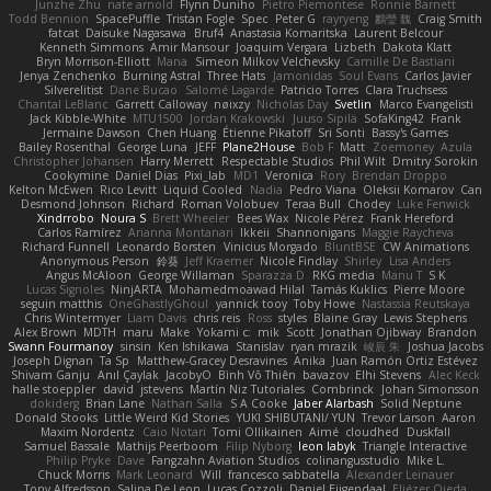
Junzhe Zhu
nate arnold
Flynn Duniho
Pietro Piemontese
Ronnie Barnett
Todd Bennion
SpacePuffle
Tristan Fogle
Spec
Peter G
rayryeng
鸝瑩 魏
Craig Smith
fatcat
Daisuke Nagasawa
Bruf4
Anastasia Komaritska
Laurent Belcour
Kenneth Simmons
Amir Mansour
Joaquim Vergara
Lizbeth
Dakota Klatt
Bryn Morrison-Elliott
Mana
Simeon Milkov Velchevsky
Camille De Bastiani
Jenya Zenchenko
Burning Astral
Three Hats
Jamonidas
Soul Evans
Carlos Javier
Silverelitist
Dane Bucao
Salomé Lagarde
Patricio Torres
Clara Truchsess
Chantal LeBlanc
Garrett Calloway
nøixzy
Nicholas Day
Svetlin
Marco Evangelisti
Jack Kibble-White
MTU1500
Jordan Krakowski
Juuso Sipilä
SofaKing42
Frank
Jermaine Dawson
Chen Huang
Étienne Pikatoff
Sri Sonti
Bassy's Games
Bailey Rosenthal
George Luna
JEFF
Plane2House
Bob F
Matt
Zoemoney
Azula
Christopher Johansen
Harry Merrett
Respectable Studios
Phil Wilt
Dmitry Sorokin
Cookymine
Daniel Dias
Pixi_lab
MD1
Veronica
Rory
Brendan Droppo
Kelton McEwen
Rico Levitt
Liquid Cooled
Nadia
Pedro Viana
Oleksii Komarov
Can
Desmond Johnson
Richard
Roman Volobuev
Teraa Bull
Chodey
Luke Fenwick
Xindrrobo
Noura S
Brett Wheeler
Bees Wax
Nicole Pérez
Frank Hereford
Carlos Ramírez
Arianna Montanari
Ikkeii
Shannonigans
Maggie Raycheva
Richard Funnell
Leonardo Borsten
Vinicius Morgado
BluntBSE
CW Animations
Anonymous Person
鈴葵
Jeff Kraemer
Nicole Findlay
Shirley
Lisa Anders
Angus McAloon
George Willaman
Sparazza D
RKG media
Manu T
S K
Lucas Signoles
NinjARTA
Mohamedmoawad Hilal
Tamás Kuklics
Pierre Moore
seguin matthis
OneGhastlyGhoul
yannick tooy
Toby Howe
Nastassia Reutskaya
Chris Wintermyer
Liam Davis
chris reis
Ross
styles
Blaine Gray
Lewis Stephens
Alex Brown
MDTH
maru
Make
Yokami c:
mik
Scott
Jonathan Ojibway
Brandon
Swann Fourmanoy
sinsin
Ken Ishikawa
Stanislav
ryan mrazik
峻辰 朱
Joshua Jacobs
Joseph Dignan
Ta Sp
Matthew-Gracey Desravines
Anika
Juan Ramón Ortiz Estévez
Shivam Ganju
Anıl Çaylak
JacobyO
Bình Võ Thiên
bavazov
Elhi Stevens
Alec Keck
halle stoeppler
david
jstevens
Martín Niz Tutoriales
Combrinck
Johan Simonsson
dokiderg
Brian Lane
Nathan Salla
S A Cooke
Jaber Alarbash
Solid Neptune
Donald Stooks
Little Weird Kid Stories
YUKI SHIBUTANI/ YUN
Trevor Larson
Aaron
Maxim Nordentz
Caio Notari
Tomi Ollikainen
Aimé
cloudhed
Duskfall
Samuel Bassale
Mathijs Peerboom
Filip Nyborg
leon labyk
Triangle Interactive
Philip Pryke
Dave
Fangzahn Aviation Studios
colinangusstudio
Mike L.
Chuck Morris
Mark Leonard
Will
francesco sabbatella
Alexander Leinauer
Tony Alfredsson
Salina De Leon
Lucas Cozzoli
Daniel Eijgendaal
Eliézer Ojeda