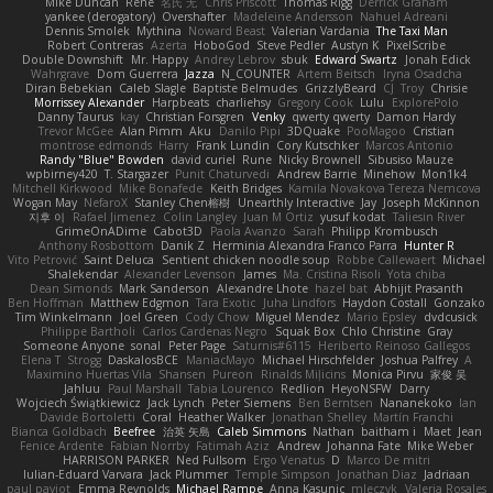
Mike Duncan
Rene
名氏 无
Chris Priscott
Thomas Rigg
Derrick Graham
yankee (derogatory)
Overshafter
Madeleine Andersson
Nahuel Adreani
Dennis Smolek
Mythina
Noward Beast
Valerian Vardania
The Taxi Man
Robert Contreras
Azerta
HoboGod
Steve Pedler
Austyn K
PixelScribe
Double Downshift
Mr. Happy
Andrey Lebrov
sbuk
Edward Swartz
Jonah Edick
Wahrgrave
Dom Guerrera
Jazza
N_COUNTER
Artem Beitsch
Iryna Osadcha
Diran Bebekian
Caleb Slagle
Baptiste Belmudes
GrizzlyBeard
CJ
Troy
Chrisie
Morrissey Alexander
Harpbeats
charliehsy
Gregory Cook
Lulu
ExplorePolo
Danny Taurus
kay
Christian Forsgren
Venky
qwerty qwerty
Damon Hardy
Trevor McGee
Alan Pimm
Aku
Danilo Pipi
3DQuake
PooMagoo
Cristian
montrose edmonds
Harry
Frank Lundin
Cory Kutschker
Marcos Antonio
Randy "Blue" Bowden
david curiel
Rune
Nicky Brownell
Sibusiso Mauze
wpbirney420
T. Stargazer
Punit Chaturvedi
Andrew Barrie
Minehow
Mon1k4
Mitchell Kirkwood
Mike Bonafede
Keith Bridges
Kamila Novakova Tereza Nemcova
Wogan May
NefaroX
Stanley Chen榕樹
Unearthly Interactive
Jay
Joseph McKinnon
지후 이
Rafael Jimenez
Colin Langley
Juan M Ortiz
yusuf kodat
Taliesin River
GrimeOnADime
Cabot3D
Paola Avanzo
Sarah
Philipp Krombusch
Anthony Rosbottom
Danik Z
Herminia Alexandra Franco Parra
Hunter R
Vito Petrović
Saint Deluca
Sentient chicken noodle soup
Robbe Callewaert
Michael
Shalekendar
Alexander Levenson
James
Ma. Cristina Risoli
Yota chiba
Dean Simonds
Mark Sanderson
Alexandre Lhote
hazel bat
Abhijit Prasanth
Ben Hoffman
Matthew Edgmon
Tara Exotic
Juha Lindfors
Haydon Costall
Gonzako
Tim Winkelmann
Joel Green
Cody Chow
Miguel Mendez
Mario Epsley
dvdcusick
Philippe Bartholi
Carlos Cardenas Negro
Squak Box
Chlo Christine
Gray
Someone Anyone
sonal
Peter Page
Saturnis#6115
Heriberto Reinoso Gallegos
Elena T
Strogg
DaskalosBCE
ManiacMayo
Michael Hirschfelder
Joshua Palfrey
A
Maximino Huertas Vila
Shansen
Pureon
Rinalds Miļicins
Monica Pirvu
家俊 吴
Jahluu
Paul Marshall
Tabia Lourenco
Redlion
HeyoNSFW
Darry
Wojciech Świątkiewicz
Jack Lynch
Peter Siemens
Ben Berntsen
Nananekoko
Ian
Davide Bortoletti
Coral
Heather Walker
Jonathan Shelley
Martín Franchi
Bianca Goldbach
Beefree
治英 矢島
Caleb Simmons
Nathan
baitham i
Maet
Jean
Fenice Ardente
Fabian Norrby
Fatimah Aziz
Andrew
Johanna Fate
Mike Weber
HARRISON PARKER
Ned Fullsom
Ergo Venatus
D
Marco De mitri
Iulian-Eduard Varvara
Jack Plummer
Temple Simpson
Jonathan Diaz
Jadriaan
paul paviot
Emma Reynolds
Michael Rampe
Anna Kasunic
mleczyk
Valeria Rosales