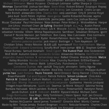
David Sopala
Joel Hobson
Lou Jonathan
Bertrand RIVEILL
Cocheta
Michael Witmann
Marco Vizcaino
Christoph Letmaier
LaMar Sharpe Jr
Gbromios
Minmax
Daniel1060
Joshua Van-Male
Steve Mitas
Robert Billard
Scopique
Repsaj
Mark Richardson
James Stafford
Jim Rodney
Len Govednik
Cédric Le van
Nate Borsch
alessandro Citro
Osamu Abe
vera usselman
Orly R
Jimmie Floyd
Jake Aust
Scott Peters
mytrixx
dave garcia
Gaëlle Robardet-Nicolas
wymo
Zoidrawzaton
Toby SWANSON
Jaime Jasso
Liam Cox
Joshua Bramer
Mucai 'Daduska'
Paul Henderson
Nisse Axman
Peter Križan Jr.
WidowMakes
Harper
Joe Lihou
michael Chan
Jo Gylling
Braiden Dolph
たこーん
Austin Pierce
Willem Hörter
Valery
Maxence Vinot
Lev K
Woozle
Ackley
Tanya Krzywinska
Gorto
sebastian heredia
Villem
Milina Papadopoulos
SamBean
Sebastian Williams
igorrr
Daniel P
Nicole Manson
Jan Tellethon
Ben Casey
Max Cukrowski
Elvis Germano
CharlesD
Pomakenel
Ryder
Renart-Patreon
Kazo Kazo
Chuck CG
antonio palacios puertas
jack manzi
Bertinger
k
Tom Kayakson
GP
Christian Schau
Hristo Nikolov
将太郎 山田
kyomawolf
Rico Kanthatham
Marcus
ThatDude69
Edward Greenberg
Scruffy Wolf
Irwin Jomar
曜萌 石
Stephen Griffith
Pascal Bureau
Samuel Avraham
Steve Cypert
The Rusted Pixel
Alex Söderström
MoE MoW
Autumn Grace
Leonardo Grosso
Alexander Williams
KerriTheWriter
alejandro chavez herrera
V
ramandeep kaur
Rafael Oliveira
Wendy Morris
Matze
Kelley Womble
Nicolas Ocheda
Kiba
Crunchy Numbers
El/Ellie/Eleanor
Sean Humphrey
Franco
Malik
LotionZulu
Punchersize
Neil Rowe
Nicolas
Genevieve Dumas
rich
cav528
Troy Lutz
ahrotahn
Sethu Nguna
Maciej Krzyszkowski
Jonathan Mullen
Reid Ellis
Robert Jefferson
Philippe Authier
yunlai hao
Juan Fonseca
Paulo Trecenti
Karol Droszcz
Fancy Flannel
J Chris Druce
BraanFlakes08
Cut and Ripped
Patrick Perkins
Simon Lindauer
Chris Arko
Patrick M
Didadi Le
Callum Walton
etudenc
zylo
Daniel
Artem Zhuzhlikov
Sam Gao
Womp
Francois Lord
AirSickLowLander
Guillermo
Henrik Lindqvist
Village's hope Miniatures
Spark Lab
Seamus
La Monk
Kitsun3
Sabrina Yeong
Barbara Hanusiak
Mitch Landers
Richard
Haan
Pressman505
Katelynn Parsec
Jacob Duhon
포로루
Deborah
84d93r
Ryszard Abdul
Michael Zahn
Diego Bermudez
Raw Magic
Kelly Tomlinson | Vision Space
VuD
Jaii Orozco
Kimberly Hutchinson
貴 山崎
Ayomide Awe
Sicong Ouyang
bjakbjak
Davide Medici
Padraic McQuarrie
david james
Toriten57
Ginsnile Allen
Moritz Cremer
Made by Miri
Tobias Jensby
Robert Bergman
martin
NebularStreams
Charles Chen
Anxiety Opossum
Carlos Esplugues
Jim Kneuper
sebastian botero