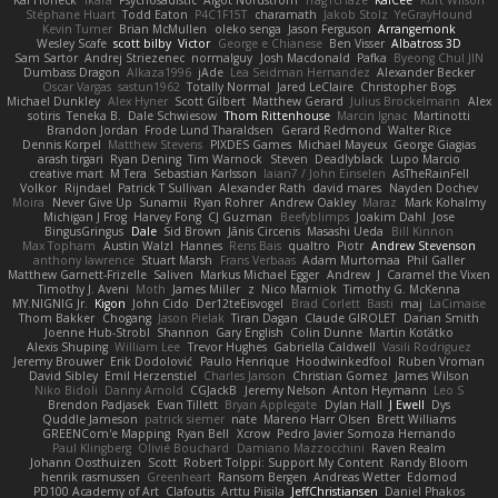
Stéphane Huart
Todd Eaton
P4C1F15T
charamath
Jakob Stolz
YeGrayHound
Kevin Turner
Brian McMullen
oleko senga
Jason Ferguson
Arrangemonk
Wesley Scafe
scott bilby
Victor
George e Chianese
Ben Visser
Albatross 3D
Sam Sartor
Andrej Striezenec
normalguy
Josh Macdonald
Pafka
Byeong Chul JIN
Dumbass Dragon
Alkaza1996
jAde
Lea Seidman Hernandez
Alexander Becker
Oscar Vargas
sastun1962
Totally Normal
Jared LeClaire
Christopher Bogs
Michael Dunkley
Alex Hyner
Scott Gilbert
Matthew Gerard
Julius Brockelmann
Alex
sotiris
Teneka B.
Dale Schwiesow
Thom Rittenhouse
Marcin Ignac
Martinotti
Brandon Jordan
Frode Lund Tharaldsen
Gerard Redmond
Walter Rice
Dennis Korpel
Matthew Stevens
PIXDES Games
Michael Mayeux
George Giagias
arash tirgari
Ryan Dening
Tim Warnock
Steven
Deadlyblack
Lupo Marcio
creative mart
M Tera
Sebastian Karlsson
Iaian7 / John Einselen
AsTheRainFell
Volkor
Rijndael
Patrick T Sullivan
Alexander Rath
david mares
Nayden Dochev
Moira
Never Give Up
Sunamii
Ryan Rohrer
Andrew Oakley
Maraz
Mark Kohalmy
Michigan J Frog
Harvey Fong
CJ Guzman
Beefyblimps
Joakim Dahl
Jose
BingusGringus
Dale
Sid Brown
Jānis Circenis
Masashi Ueda
Bill Kinnon
Max Topham
Austin Walzl
Hannes
Rens Bais
qualtro
Piotr
Andrew Stevenson
anthony lawrence
Stuart Marsh
Frans Verbaas
Adam Murtomaa
Phil Galler
Matthew Garnett-Frizelle
Saliven
Markus Michael Egger
Andrew
J
Caramel the Vixen
Timothy J. Aveni
Moth
James Miller
z
Nico Marniok
Timothy G. McKenna
MY.NIGNIG Jr.
Kigon
John Cido
Der12teEisvogel
Brad Corlett
Basti
maj
LaCimaise
Thom Bakker
Chogang
Jason Pielak
Tiran Dagan
Claude GIROLET
Darian Smith
Joenne Hub-Strobl
Shannon
Gary English
Colin Dunne
Martin Koťátko
Alexis Shuping
William Lee
Trevor Hughes
Gabriella Caldwell
Vasili Rodriguez
Jeremy Brouwer
Erik Dodolović
Paulo Henrique
Hoodwinkedfool
Ruben Vroman
David Sibley
Emil Herzenstiel
Charles Janson
Christian Gomez
James Wilson
Niko Bidoli
Danny Arnold
CGJackB
Jeremy Nelson
Anton Heymann
Leo S
Brendon Padjasek
Evan Tillett
Bryan Applegate
Dylan Hall
J Ewell
Dys
Quddle Jameson
patrick siemer
nate
Mareno Harr Olsen
Brett Williams
GREENCom'e Mapping
Ryan Bell
Xcrow
Pedro Javier Somoza Hernando
Paul Klingberg
Olivié Bouchard
Damiano Mazzocchini
Raven Realm
Johann Oosthuizen
Scott
Robert Tolppi: Support My Content
Randy Bloom
henrik rasmussen
Greenheart
Ransom Bergen
Andreas Wetter
Edomod
PD100 Academy of Art
Clafoutis
Arttu Piisila
JeffChristiansen
Daniel Phakos