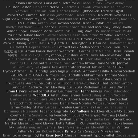
Joshua Esmeralda
Carl-Edwin
retro rocks
EasedChunk2
RayePixlrKay
Houston Gaston
Danizoar
NekoTux
Fattma Al Lawati
yewen sun
Felipe Ramos
Slamuel EC
Key van Thull
George Clarke
EightySeven
Frederic Sigrist
Wilbert Schuurman Hess
yuna yamamoto
Derek Carlin
Ben Watts
RavenXXXX
Virgil Shaw
Zeikomiray
TeaTime
Jonas Printzen
Ezekiel Alexander
Danny Ray Clark
BAMA Studio
Anton Smit
Ayman Sharaf
Dusan Runtak
Per Gouras
Kaitlyn Matchem
SBS
Chance K
Mistral Chronicles
cael mckinney
Jakey Floofle
Allison Cope
Brandon Morse
Vanta
ns103
Luigi Macaluso
simen stroek
19:48
Yu xin Ye
Adam Moore
Pascal Creative Design
Kelvin Yim
Yaroslav Leschenko
AI videomaking
Moon
正和 綱嶋
David KALFON
Dmitry Vinnik
Katti
keilyn nuñez
Wenxin Huang
Sarah BADJI
GrayDarth
Eli Herrington
ALP Gauna
ThatRamenDude
CluelessArt
Cергей Лозенко
Emmett Peck
Stefan Scotzniovsky
Hieu Tran
新之助 佐々木
Armin Bauer
Konrad Wantrych
E Barrios
Jack Malone
Harry Jumaidi
에이지
Eylül Solakoğlu
my moon, your stars
Jarod
Dinki
Alexey Vaitvud
Udi
Yurii Antonyuk
estuine
Queen Sitra
Fy Hy
Jack
Jacob Mars
Shaquita Puckett
Danning Lu
LunaLoutre
Andre Olivier
Andrew Rhyne
Dane Sands
Jdnbyd
William Parry
Zak Jarvis
Axel Allstar
vito schaniel
Ashley Cline
CHERRII
Tryvon Pittman
Heli Aldridge
jerry biggs jr
JakkeN
Anthony Castillo
Nikolai Strelioff
RYDBRG PHOTOGRAPHY
Yogev Levy
Abdullah Alshammari
Thomas Steele
Alicia Zimmermann
Patrick Zulke
Fran Aspen
Freyka V
Taylor Gonzalez
Trevor Seitz
Aaron
Eva Eoska V
Williscool
Here4StuffAndAllThat
Zoltán Simon
Londolan
Cedric Wurm
Max King
CucuZulu
Radosław Bela
Loris Olivier
Erwin Heyms
Rafael Santisteban Baumgartner
Fenrir Fawkes
MaddieMooMoon
shuhao wang
WorldBLD
Artet
Drew Tanner
Navid Eshaq
Aubin Nicoleau
Blandine Ducrocq
JewelEyed
ANDY
Anton Friedman
時里ZYC
Joe Stadnik
Brett Schmidt
Adam Derenne
Daniel Vera Morales
Mattias Eriksson
le-cds
Jamie Oakley
Shihan Barbee
Brenden Cameron
Jay Hart
Lourens Lessing
Dominique Fitzgerald
Federico Bagarolo
Eon Valterra
NeckbeardLover445
Lucian
cooshy
Toms Seglins
Fuller Pendleton
Eduard Marsinyac
Matthew J Clarke
Danny Dimbleby
Thomas Lloyd
clenhart
Ben Wilson
minkis kim
Manenblack
Martten Maasik
Edward Maxym
BetterAsBad _
RO
SwunkusSwede
hauke lienau
HAR
valsekamerplant
Cemile Høyer
Viviane Souza
Meredith Jones
Van Gun
Brittany Martin
Robyn Roach
Kai Wu
Carr Simpson
Mike Galland
Brian Eichenberger
Syl Pu
Kevin Jeryd
Christian Tennant
SporkSkaffel
Zac Zabawa