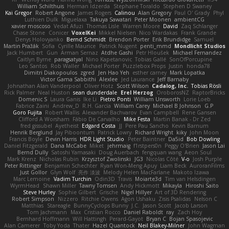
William Schilthuis
Herman Idzerda
Stephane Toraldo
Stephen D Swaney
Kai Gregor
Robert Angone
James Rogers
Calinou
Alan Gregory
Paul O' Grady
Phyl
Luthien Dulk
Miguelaxa
Takuya Sawatari
Peter Moonen
ambientCG
xavier moscoso
Vedat Afuzi
Thomas Lisle
Warren Moore
David
Zaq Schlanger
Chase Stone
Conicer
VoxelKei
Mikkel Nielsen
Nico Wardakas
Frank Grande
Denys Holovyanko
Bernd Schmidt
Brendon Porter
Erik Brundidge
Samuel
Martin Pražák
Sofia
Cyrille Maurice
Patrick Nugent
penti_mmd
Mondlicht Studios
Jack Humbert
Gun
Arman Sernaz
Atdhe Gashi
Petr Hloušek
Michael Fernandez
Caitlyn Byrne
paragsatyal
Nino Kapetanovic
Tobias Gallé
SonOfPorcupine
Leo Santos
Rob Waller
Michael Porter
Puzzlebox Props
Justin
honda78
Dimitri Diakopoulos
zgred
Jen Hao Yeh
esther carney
Mark Lopatka
Victor Gama Sabbithi
Alexlee
Jed Laurance
Jeff Barnaby
Johnathan Alan Vanderpool
Oliver Hotz
Scott Wilson
Cadalog, Inc.
Tobias Rösli
Rick Palmer
Neal Huston
sean dunderdale
Erel Herzog
OroborosNZ
RaptorBricks
Domenic S
Laura Ganis
Ike Li
Pietro Ponti
William Unsworth
Lorie Loeb
Fabrice Zaini
Andrew_D
R.H. García
William Carey
Michael B Johnson
G.P
Goro Fujita
Robert Wallis
Alexander Bachvarov
Evan Campbell
Rene Gansen
Clifford A Worsham
Fábio De Carvalho
Mike Festa
Martin Banak - Dr Zed
fred gissubel
Ayetheist
Edgard Costa
JJ
Pere Pau Sancho
Kevin Barnum
Henrik Berglund
Jay Piboontum
Patrick Lowry
Richard Wright
kiky
John Moon
Francis Boyle
Devin Harris
HDR Light Studio
Peter Baintner
Da5id
Bob Dowling
Daniel Fitzgerald
Dana McCabe
Miket
jehrmaig
f1rstpers0n
Peggy O'Brien
Jason Lai
Bernd Dully
Satoshi Yamasaki
Doug Auerbach
fengquan wang
Aeon Soul
Mark Krenz
Nicholas Rubin
Krzysztof Zwolinski
JG3
Nicolas Côté
V-o
Josh Purple
Peter Rittinger
Benjamin Schechter
Ryan Won-Meng Apuy
Liam Beck
AuroranFilms
Just Gollor
Glyn Wolf
亮作 淡波
Melody Helen MacFarlane
Makoto Izawa
Marc Lemoine
Vadim Turchin
Odin3D
Travis
Moiarte3d
Tim van Helsdingen
WyrmHead
Shawn Miller
Tawny Tomsen
Andy Hickmott
Mikayla
Hiroshi Saito
Steve Hurley
Sophie Gilbert
Grische
Nigel Hillyer
Art of 3D Rendering
Robert Simpson
Nizzero
Ritchie Owens
Agon Ushaku
Zisis Psalidas
Nelson C
Matthias
Stareagle
BunnyCyclops Bunny
J.C.
Jason Scott
Jacob Larson
Tom Jachmann
Max
Cristian Rocco
Daniel Raboldt
ray
Zach Hoy
Bernhard Hoffmann
Will Hattingh
Perard-Gayot
Bryan C
Bojan Spasojevic
Alan Camerer
Toby Yoda
Thater
Hazel Quantock
Neil Blakey-Milner
John Wagman