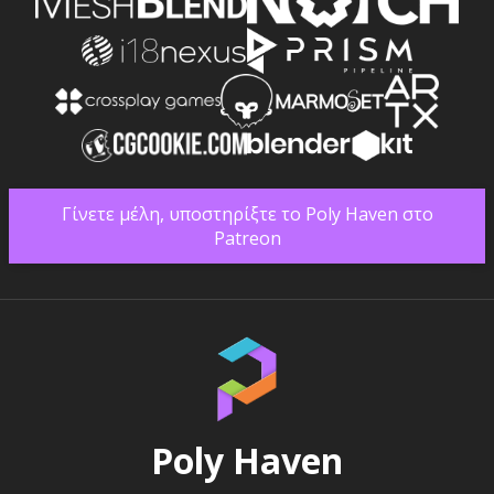
Γίνετε μέλη, υποστηρίξτε το Poly Haven στο
Patreon
Poly Haven