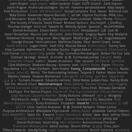
Liam Bryant
sagar sasson
rafael naranjo
Elijah
ELITE Scratch
Zack Kepner
Justin Rogow
Andre Labuschagne
lily ren
maxime vandecasteele
Vasyl Vasyliv
Post Production
Zbob
VW Winterstein
StorysComplete
Bob
Xavier
Mehmet Can
Nika Domi
Alexander Rayner-Barcelli
C
xd Idk
Hajime Tsunoda
FRNL Lou
Joel Montano
Bryan Hy
Jakub Zbyszynski
River Lockhart
Stefan Florea
MStorm
The Society of Visions
David Power
Michael Santoro
thu huynh
I_ViceRoy
Thomas Granger
bloli loli
Takashi M.
Melody Spiker
Spencer_
NicoPOWAAA
Kornel Anderson
Dixon Keller
Keenan Rush
Venkataram
LLB
Josh W.
Kevin Showman
Naomi Soh
McCoder
John Elliotte
Gregory Basile
Filip Wieland
Sebastian Norlund
blog cruvi
Marc Nguyen
MaxDezignz
Tic_cle
nogutidaisuke
George Dvorak
Haris Lattirom
Matthew Daday
Paul
Kamil Uriasz
Lirian
Sarah Schrock
Logan Hertz
Gaël Gilly
Musical Nexus
Buttmunky1
Danny Sale
Elias Guevara
Kathreena B
Huitaka Studio
Digital Abbot
Aleksandr Chebotariov
Cole Turner
John Kevin Ong
JonDo
Filip
Cornellus Pendrahgon
Striker The Fox
Lale
Gökhan Sazdağı
Steve-0
el smells
丸 黒
Domantas Jokšas
Eduard
EvilQ
Alexander Olesen
Luke C
Shawn Anderson
Tess
opostol
Jiří Ptáček
JamTarts
Clive McKenzie
Shabeen Barzey - Browne
Josh
Martin Bailey
Espen
Princess
SiryuSama
Kelu
Sean Derham
Sam Fowler
Funny_ Compilation69
htai wu
Nadia
Pupper
John KD
Mimic
The Remodeling Veteran
Talyana S
Parker
Mister Venom
Markku Hakala
Hussien Mohamed
Gaforga VK
Ich Simp
cyril faia
Nipper1er
ふぇ えっ
Tomato Huwaidi
Eduardo ramirez
Peter Bates
Jediah Pesu
Randy Wells
Eilir Ho
Mrunit Churi
Necromantique
Nikki Balsem
Render House
John Hughes
James Gonzales
Cristi Vanderburg
Kaeden Hahn
Timo Erick
Miroslav Šamánek
EfulTopo
The Starius Project
Punch UP: The Top Contender! Official Patreon
Jorge Manuel Cappello Barreto
Sticky Buttons
iiiFahad7
재우 김
Morgsley
Workbench
wegu1
TheHappyElite
Duane Strickland
DC Kasundra
Ross
Marcin Anyszkiewicz
Ricky Robinson
Elizabeth
moot1n
Scott Fredrickson
仁 小野
kb714
Chris
Gabriel Alvarado
哲 董
Fredrik Karlsson
Tristan Lorius
Purpose Architecture
Władysław Pryszczarek
Ashley Fayers
plexlexia
Daniel Tidemo
ALEX NAVARRO
Table On
Edward
Didier Aerlebout
Anton
Sara
Alan
Jeffrey Olson
Riccardo Colombo
OHNE LIMIT
Gionea Alexandru Daniel
philip sisk
Daniel Richman
Ieuan King
Karri Haranko
Autonomous Frontier
Thokozani Mahlanyane
david cachay
Shonn Effner
얍 얍얍
Oreo_tism
Tiffany Edwards
iaksdfg fodkg
ressii
Ioannis Athanasiadis
Nicolò Caterina
aureliana