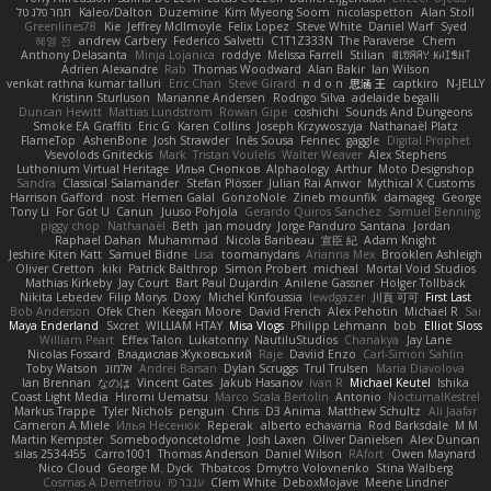
תמר פלג טל
Kaleo/Dalton
Duzemine
Kim Myeong Soom
nicolaspetton
Alan Stoll
Greenlines78
Kie
Jeffrey McIlmoyle
Felix Lopez
Steve White
Daniel Warf
Syed
혜영 전
andrew Carbery
Federico Salvetti
C1T1Z333N
The Paraverse
Chem
Anthony Delasanta
Minja Lojanica
roddye
Melissa Farrell
Stilian
ꌃ꒒ꀎꋪꋪꌩ ꀘꈤꀤꁅꃅ꓄
Adrien Alexandre
Rab
Thomas Woodward
Alan Bakir
Ian Wilson
venkat rathna kumar talluri
Eric Chan
Steve Girard
n d o n
思涵 王
captkiro
N-JELLY
Kristinn Sturluson
Marianne Andersen
Rodrigo Silva
adelaide begalli
Duncan Hewitt
Mattias Lundstrom
Rowan Gipe
coshichi
Sounds And Dungeons
Smoke EA Graffiti
Eric G
Karen Collins
Joseph Krzywoszyja
Nathanaël Platz
FlameTop
AshenBone
Josh Strawder
Inês Sousa
Fennec
gaggle
Digital Prophet
Vsevolods Gniteckis
Mark
Tristan Voulelis
Walter Weaver
Alex Stephens
Luthonium Virtual Heritage
Илья Снопков
Alphaology
Arthur
Moto Designshop
Sandra
Classical Salamander
Stefan Plösser
Julian Rai Anwor
Mythical X Customs
Harrison Gafford
nost
Hemen Galal
GonzoNole
Zineb mounfik
damageg
George
Tony Li
For Got U
Canun
Juuso Pohjola
Gerardo Quiros Sanchez
Samuel Benning
piggy chop
Nathanaël
Beth
jan moudry
Jorge Panduro Santana
Jordan
Raphael Dahan
Muhammad
Nicola Baribeau
宣臣 紀
Adam Knight
Jeshire Kiten Katt
Samuel Bidne
Lisa
toomanydans
Arianna Mex
Brooklen Ashleigh
Oliver Cretton
kiki
Patrick Balthrop
Simon Probert
micheal
Mortal Void Studios
Mathias Kirkeby
Jay Court
Bart Paul Dujardin
Anilene Gassner
Holger Tollbäck
Nikita Lebedev
Filip Morys
Doxy
Michel Kinfoussia
lewdgazer
川頁 可可
First Last
Bob Anderson
Ofek Chen
Keegan Moore
David French
Alex Pehotin
Michael R
Sai
Maya Enderland
Sxcret
WILLIAM HTAY
Misa Vlogs
Philipp Lehmann
bob
Elliot Sloss
William Peart
Effex Talon
Lukatonny
NautiluStudios
Chanakya
Jay Lane
Nicolas Fossard
Владислав Жуковський
Raje
Daviid Enzo
Carl-Simon Sahlin
Toby Watson
אלמוג
Andrei Barsan
Dylan Scruggs
Trul Trulsen
Maria Diavolova
Ian Brennan
なのは
Vincent Gates
Jakub Hasanov
Ivan R
Michael Keutel
Ishika
Coast Light Media
Hiromi Uematsu
Marco Scala Bertolin
Antonio
NocturnalKestrel
Markus Trappe
Tyler Nichols
penguin
Chris
D3 Anima
Matthew Schultz
Ali Jaafar
Cameron A Miele
Илья Несенюк
Reperak
alberto echavarria
Rod Barksdale
M M
Martin Kempster
Somebodyoncetoldme
Josh Laxen
Oliver Danielsen
Alex Duncan
silas 2534455
Carro1001
Thomas Anderson
Daniel Wilson
RAfort
Owen Maynard
Nico Cloud
George M. Dyck
Thbatcos
Dmytro Volovnenko
Stina Walberg
Cosmas A Demetriou
ענבר פז
Clem White
DeboxMojave
Meene Lindner