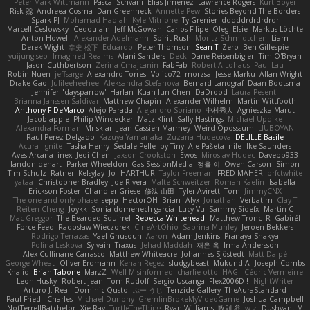
Peter Mark Wittmann
Pascal Scrivani
Elias Jimenez
Lawrence Rogers
Kurt Boyer
Risk 📀
Andreea Cosma
Dan Greenheck
Annette Pew
Stories Beyond The Borders
Spark PJ
Mohamad Hadlah
Kyle Mitrione
Ty Grenier
dddddrdrdrdrdr
Marcell Ceslowsky
Cedoulain
Jeff McGowan
Carlos Filipe
Oleg
Elsie
Markus Löchte
Anton Howell
Alexander Adelmann
Spirit-Rush
Moritz Schmidtchen
Liam
Derek Wight
幸史 松下
Eduardo
Peter Thomson
Sean T
Zero
Ben Gillespie
yuijung seo
Imagined Realms
Alani Sanders
Deck
Dane Reisenbigler
Tim O'Bryan
Jason Cuthbertson
Zerina Cmajcanin
FabFab
Robert A Lohaus
Paul Lau
Robin Nuen
jeffsarge
Alexandro Torres
Volico72
morzsa
Jesse Marku
Allan Wright
Drake Gao
Julileeheehee
Aleksandra Stefanova
Bernard Landgraf
Daan Bootsma
Jennifer "daysparrow" Harlan
Kuan lun Chen
DaDrood
Laura Pesenti
Brianna Janssen Saldivar
Matthew Chapin
Alexander Wilhelm
Martin Wittfooth
Anthony F DeMarco
Alejo Parada
Alejandro Soriano
中村秀人
Agnieszka Marut
Jacob apple
Philip Windecker
Matz Klint
Sally Hastings
Michael Updike
Alexandra Forman
MrIsklar
Jean-Cassien Marmey
Weird Oposssum
LIUBOYAN
Raul Perez Delgado
Kazuya Yamanaka
Zuzana Hudecova
DELILLE Basile
Acura .Ignite
Tasha Henry
Sedale Pelle
by Tiny
Ale Pašeta
nile
Ike Saunders
Aves Arcana
inex
Jedi Chen
Jaxson Crookston
Ewos
Miroslav Hudec
Davebb933
landon dehart
Parker Wheeldon
Gas SessionMedia
정율 이
Owen Carson
Simon
Tim Schulz
Ratner
KelsyJay
Jo
HARTHUR
Taylor Freeman
FRED MAHER
prfctwhite
yataa
Christopher Bradley
Joe Rivera
Malte Schweitzer
Roman Kaelin
Isabella
Erickson Foster
Chandler Griese
修汰 山田
Tyler Avirett
Tom
JimmyCNX
The one and only phase
sepp
HectorOH
Brian
Alyx
Jonathan
Verbatim
Clay T
Reiten Cheng
Joykk
Sonia domenech garcia
Lucy Vu
Sammy Sidefx
Martin C
Mac Greggor
The Bearded Squirrel
Rebecca Whitehead
Matthew Tronc
R
Gabirél
Force Feed
Radosław Wieczorek
CineArtOhio
Sabrina Munley
Jeroen Bekkers
Rodrigo Terrazas
Yael Ghusoun
Aaron
Adam Jenkins
Pranaya Shakya
Polina Leskova
Sylvain
Traxus
Jehad Maddah
재윤 옥
Irma Andersson
Alex Cullinane-Carrasco
Matthew Whiteacre
Johannes Sjöstedt
Matt Dalpé
George Wheat
Oliver Erdmann
Kenan Regez
sludgybeast
Mukund A
Joseph Combs
Khalid
Brian Tabone
MarzZ
Well Misinformed
charlie otto
HAGI
Cédric Vermeirre
Leon Husky
Robert jean
Tom Rudolf
Sergio Uscanga
Flex2006D !
NightWriter
Arturo J. Real
Dominic Qusto
ぶー うじ
Tenzide Gallery
TheAuraStandard
Paul Friedl
Charles
Michael Dunphy
GremlinBrokeMyVideoGame
Joshua Campbell
NotTerrellBatchelor
Xie Ray
TurtleTheThing
Ryan Williams
政則 谷
w z
Dushyant M