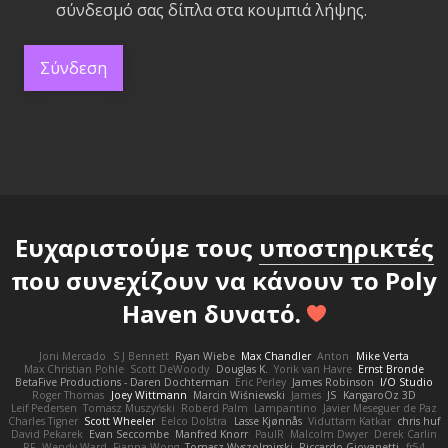
σύνδεσμό σας δίπλα στα κουμπιά λήψης.
Σύνδεση
Ευχαριστούμε τους
υποστηρικτές
που συνεχίζουν να κάνουν το Poly
Haven δυνατό.
Joni Mercado
S J Bennett
Ryan Wiebe
Max Chandler
Anton
Mike Verta
Max Christian Pohle
Scott DeWoody
Douglas K.
Yorik van Havre
Ernst Bronde
BetaFive Productions - Daren Dochterman
Eric Perley
James Robinson
I/O Studio
Roger Thomas
Joey Wittmann
Marcin Wiśniewski
James
JS
KangaroOz 3D
Leif Pedersen
Tomasz Muszyński
Roberd Palm
Lampantino
Javier Meseguer de Paz
Charles Tigner
Scott Wheeler
Eelco Dolstra
Lasse Kjønnås
Viduttam Katkar
chris huf
David Pekarek
Evan Seccombe
Manfred Knorr
PaulR
Malcolm Dwyer
Derek Carlin
RF
Wendy Ward
Fianna Wong
Tomasz Wyszolmirski
Riccardo Giovanetti
fr54