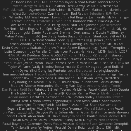
jae hoon Choi
Yd C
M C
Cameron Taylor
Nenad Nikolic
Tanner Moerke
Victor Ofvergard
苏打
K Y
Galahan
Derek Anwyl
W00k13
Released 50
MeTheManwich
iosgamertool
Bob Ashton
INFADEL
Devin Mattox
Jon Martello
Jan
Wyatt Sui
LesterCovax
Cue
tran tuan
Bad Radish
Sebastian
暁子 清水
Dan Wheatley
Md. Wasif Anjum
Lewis of the Rat Brigade
Juan Pinilla
My Name
Iggy
Terifict
Kiddow
simsterns
Olivier Babet
Brandon Wilkie
BlackSkyNinja
Pavel Karapud
Daren Gallo
Peleg Tabib
Null
Cole Johnson
Joe Bergmann
Pav North
Mike Rogers
Bull Spit
Sage
Ryan Kirkland
Luke White
Yannick
falgn0n
CGSpoon
gubi
Daniel Robertson
Brennan Oort
sanxbile
Dustin McGlinchey
Matias Vialagro
lininx66
Joe Brady
Andre Buzzo
Christian Stankovic
Việt Anh Lê
LYRICS OF LIFE
Webora Studios
Sean
乐 音
Petros
眠瓏
James
John Deere
Roman Vyborny
John Woodall
an l
BZK Gaming Leo
chen zhen
MODECAM
Kevin Klever
dima sirababa
Andrew Pierce
Артем Бардин
nagi
FranklinTremplin
JL
Iustin Ocunschi
Joey Parrella
Christian Lee
Robert Hankinson
M0TH
Jack Ü
LCQP
FENG XU
Ali DeAdam
Styxx
GLASS ACT
kona
T1 Exotic
RZ
abby!
ll Stanced
Import_bpy
Hamsternator
Forest Katsch
NuWest
Antonio Castaldo
Daisy Jai
Tristan Davies
Jay Spurgeon
David Thomas
Samuel Vikse Bruvik
BusaBusa
C+HO aR
Taylor Williams
Vasily
Nikoloz Todua
ma de
Dennis Hosgood
Jared Bullard
John Dykes
Yihui Xiong
Jay Renteria
Lucie Královcová
BurpingMusquito
humansoulinterface
Hector Estrada
Ranya Zhong
_Blobster_
Le sun
megan lavoie
Spartan 052
Brayden evans
Austin Taylor
S Mingkwan
Wawy
Kerstetter
Gicly Rodríguez
DryingUEFN
IS IT?
Thunderjaw Thunderjaw
Carlos Martin Jr
Studio 9
Alberto Hernandez
Running Man
Digital Ancients
Vlajko Tomić
Dan Palasz
Fadil Bay
Fabricio BJS
Ash Younes
Mr Memz
Paweł Krysiak
Gavin Dasuta
The Mighty KC
Nifty Nic
UltimateTJF
Quistis
Reinier Weerts
MaxMinutiae
Adrián ramos
Oachkatzl Schwoaf
dr32768
corbin tinsley
Cassandra Stewart
MikeyLikesIt
Delano Lowes
doggybdog26
Chris Aitan
yuta t
Sean Woods
cubeorigins
Tommy Parish
Just Rovin
Austin Rea
Shane Yamamoto
Eugene Dementjev
Vitaliy Florin
Никуся Гноянко
Michael Eckert
John Fewell
Jon Mayo
مالك البلوشي
Qiaoyue Wang
Salem Alajmi
Fabian Brehm
Lemesle Maxence
Charles Everett
Alexa trade
HH
Keke
покупка байер
Poulet
Derek Messier
Trivi
Kevin Neal
Alex Souza
Cromatik
Slinky
Migu D
Yyyum
Nick Forshaw
Pascal Raymond Cazemier
Denis Moura Velasco
Sinclaire Black
Xenophik Xenophik
Tarik Sakalli
swarfey
Vojtech Proschl
Daniel Ruiz
Josiah Scott
13th
Mik