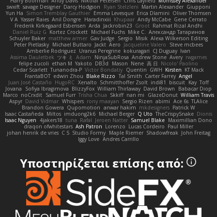
Harry Boorman
Andy Davis
Nikolai Petersen
Chris Layfield
Morrissey Alexander
swxift
savage Designer
Darcy Hodgson
Ryan Stelzleni
Martin Alexander
Giupponi
Yun Ha
Simon Tremblay Gauthier
Emma Levesque
Erica Dlamini
Oliver Thomsen
V A
Yasser Raies
Anil Dongre
Haradinxiii
Khupaar
Andy McCabe
Gene Cerrato
Frederik Kirkegaard Esbensen
Arda
Jackrobin23
Groot
Rahmat Rizal Andhi
Daniel Ruiz G
Kortez Crockett
Michael Fuchs
Mike C.
Александр Татаринов
Schuyler Baker
matthew armer
Gav Judge
Sergio
Misik
Alexa Wilkerson Editing
Peter Pietlasky
Michael Buttaro
Jackt
Aero
Jacqueline Valero
Steve mcbees
Amberlie Rodriguez
Uranus Peregrine
kokuragari
CJ Duguay
Ivan
Assima Dauletbek
ツキ ミ
Adam
NinjaSubRosa
Andrew Stone
Avery
rwgames
felipe zucoli
ethan M
Yakoto
DB3d
Mason
Nene
高 日
Nicolo' Paolino
Cedar Scarlett
Tunanodra-P
Victor Bondatiy
Quentin
GWH
Kirsten
KT Mack
FrantaBOT
edwin Zhou
Blake Rizzo
Tal Smith
Carter Farrey
Angel
Juan José Castaño
HugoRC
Xenalto
Schmitthoffer Zsolt
indi81
biscuit
Kay
Toff
Jovana
Sofiya Ibragimova
BlizzyFox
William Thirlaway
David Brown
Babacar Diop
Marco
noCrxdit
Samuel Furr
Trisha Chua
Skkiff
nan mi
GlazeDonut
William Travis
Aspyr
David Vidmar
Whispers
rony maayan
Sergio Rizen
abimi
Ace 6s
TLAlice
Brandon Gowera
Qupomotion
anwar hakim
mkdesigners
Patrick W
Isaac Castañeda
Miltos
imduong2k6
Michael Berger
Q Uto
TheCrispySnake
Dionis
Isaac Nguyen
4jakers18
tuna
Rafal
Jeroen Natter
Samuel Blake
Maximillian Dono
draqon ofwhitestars
Ash Patron
Lorenzo
Lucas Cordeiro
Paul Miller
johan henrik de vries
C S
Studio Formy
Maple Riemer
Shadowfreak
John Freitag
Iggy Love
Andres Carrillo
Υποστηρίζεται επίσης από: