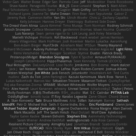
Victor Gan
Walter Bosse
Edgar San
Pamela Case
Jeff
Modicolitor
Frank Riccobono
Shaw Kaake
Panagiotis Tourlas
果冻_JS
Dave Liewald
Stephan S
Matt Allen
Paul Schicketanz
Norimichi Sano
DGagster
Matt Griffey
Ian Hubert
Linda Robbins
Richard Lyons
Joanne Tai
Mahe Dewan
Finn Bear
Ivan Sepulveda
Gabor Z
Jeremy Park
Cameron Keffer
Yan Shi
Ulrich Woehr
Chris Li
Zachary Capalbo
Kelly Johnson
Hannes Dreyer
Elektrospy
Buttered Side Down
The Dread Vixen Alinsa
Laura Kimmel
Timo Muraja
Tom Norman
Rodney Schmidt
Arioch Snowpaw
Catface Meowmers
gardeninn thomas
Istvan Kozma
QuesoGr7
Luis Naranjo
Sean
jamie ngai to lo
Lök Leung
Jack Foley
fxtentacle
Marielli Vichique
Primaris
Kirt Blackwood
mark wrabel
James Harrison
Alvaro Villagomez
Mark Hoffman
Josh Roenker
Martin Lukačka
AaronFung
Ben-Adam Berger
Hun73rdk
Abraham Mast
YYSSun
Thierry Mayrand
Richard McGowan
Aubrey Pullman
R.J. Rhodes Writes
Atelier Argos Art
Light Films
Rémi Verschelde
Ryan Reisiger
SizeKivit
Stymie
Dustin
Patrick Brady
ProtanopicMidget
Brandon Snodgrass
Tyler K Spicher
Arnaud PUIRAVAUD
Joseph Catrambone
HippoThalamus
Sean Kennedy
Tomek LECOCQ
Paul Mcloughlin
DaLivelyGhost
Lose Pacific
Jimikimo
Ben Bosma
mark stalzer
Jack J
Ian Neisser
Marcus Morba
LePew
Ryan Roden-Corrent
Joshua Albers
Kristen Westphal
Jon White
Jack Fenech
Jotunkottr
Hexdrake's Art
Ted Curtis
nullinc
Zach du Toit
John Partington
Kazuki Kamimura
Mark Boss
Yaron L.
Lukas Kalbertodt
Marcos Vaz
Sébastien Tricoire
Masanori Tottori
QuirkyTopHat
ReJ aka Renaldas Zioma
VFRAME
Michael Whiteside
Wolfer Moyens
Arturo Leone
Pete
Alex Harvill
Lauri Kananen
wheany
Unreal Sensei
tchaikovsky2
Taylor J Peters
Molly Footman
大重生-TheRebirth
RSH__studio
Mat
S C
Cailrdar
PYTHA Lab
OddlyBigBear
binotti lucia
IT Roy
Karabo Legwaila
Zane Olson
Chord Shore
A. Stan Konowitz
Talii
Bruce Matthews
Aria
3dfan
Xatonym
Barney
Sethesh
blendFX
Petr O
Michael Vick
Seth // Gone Indie, Bro...
Eric Pontbriand
Glenn Jones
Michael Tedder
Krystal Camprubi
Eugene Ovcharenko
Fiona Margrie
Alan Daniels
Mark Mazaitis
Jeff
The Sarah Hirsch
Paul Dolzall
Wolf Daw
kyleboze
Taylor Galen Kadee
Steven Ekholm
Stephen Ellis
Aximmetry Technologies
Sarah Wiener
Andrew Faithfull
wellingtoncrab
Ada Rose Cannon
Resilient Picture Company
Almighty Laxz
Jonathan Brandt
Szabolcs Dombi
Jose Nario
ELITECAD
Nick Storey
Ryan
Kim Vitkus
Bryan Halcott
Glyph
Jan Oliver Koch
Reggie Storm
Dan Repp
pk
Nathaniel E Bell
Benita Winckler
Kai Honeck
Íkara
Psychosadistic
Algot Nordström
Trag1cHaze
KaiCee
Kurt Wilson