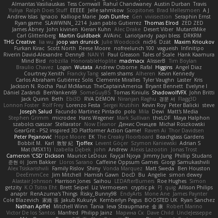
Almantas Vasiliauskas
Tess Cornwall
Rahul Chandwaney
Austin Durban
Travis
Yuliya
Ralph Does Stuff
EEEEE
Jelle sahmkow
Scopitones
Brad Mellesmoen
A J
Andrew Islas
Ignacio
Kalliope Marie
Josh Dunfee
Gen
viviisection
Seraphin Ernst
Ryan game
SLAWWNN_ 2214
Juan pablo Gutierrez
Thomas Elrod
ZED ZED
James Abney
John kivinen
Kieran Kuhn
Alec Drake
Desert Viber
MutantMike
Carl Glittenberg
Martin Guldbaek
AVAinc.
Lariotjandy
papi bless
DRKRM
THG Creative
lia wu
joop van drunick
Julie Woodcock
nic96
Dzät
Maxim Krioukov
Furkan Kirac
Scott North
Reese Moore
nofreelunch 100
vagueish
Infinitipo
Riverin David-Alexandre
DennyB
NAN YI
Paul Gleason
Tales of Scale
Hank Kaamura
Mind Bird
robzilla
HonorableHoplite
madmacx
AlisserB
Tim Boylan
Braulio Chavez
Logan
Wutata
Andrew Osborne
Rafal
Higgins
Angel Diaz
Courtney Xenith
Francky Tang
salem shams
Alheren
Kevin Kennedy
Carlos Abraham Gutiérrez Solis
Clemente Miralles
Tyler Vaughn
Laster
Kris
Jackson N. Rocha
Paul McManus
TheCaptainAmerica
Bryant Bennett
Evelyne I
Dániel Zarándi
BenYanken69
SomeGuyBS
Tomas Kiniulis
ShadowolfVFX
John Britti
Jack Quinn
Beth
Ebi3D
RVA DEMON
Niranjan Raghu
경문 서
Flagg3D
Lonnon Foster
Rolf Frey
Lorenzo Festa
Sergei Krutihin
Kevin Roy
Peter Balicki
steve
Joseph Salud
Facundo Martinez Pintado
polo
Mila
Dewi
Matt's Media
Stephen Grimm
microdee
Hans Wegener
Mark Sullivan
theLOF
Maya Halphon
szabolcs csaszar
Stellarator
Now Eleanor
Денис Оницев
Michał Roszkowski
GearGrit - PS2 inspired 3D Platformer Action Game!
Raven Ai
Thor Davidsen
Peter Pejanović
Hope Moore
EK
The Creaky Floorboard
Beachglass Gardens
Bobbit M.
Karl
敦智 紀
Tjoffex
Levent Göçer
Szymon Kaniewski
Adrian S
Mat (M5X11)
Izabella Dębek
john
Andrew
Alexis Lazootin
Jonas Trost
Cameron 'CSD' Dickson
Maurice LeDoux
Fayçal Njoya
Jimmy Jung
Phillip Studans
준현 이
Jorn Bakker
Lloros Sarano
Caffeine Oppsum Games
Giorgi Samukashvili
Alex Tsiskarishvili
Family Rislov
Shiny
Vonda Marquez
Matt Sweda
Ben Houston
DeeEmmCee
Jim Mitchell
Hamish Gawn
DocD
Bu
Angelie
simon dewey
Alastair Johnson
Harrison Jones
Saihou
LEDAfterBurners
Roe Hughes
Simon
getzity
K.O Tsitra Eht
Brett Seipel
Liz Vermoesen
cryptic pk
PJ
quig
Allison Philips
anaptr
RenAzuma's Things
Risky_Bunny98
EndyArts
Mone Ane
James Paynter
Cole Blazevich
家維 張
Jakub Kukuryk
Kemberlyn Pegus
BOOSTED UK
Ryan Sanchez
Nathan Apffel
Mitchell Winn
Tania
Ieva Straupmane
金 康
Robert Marino
Victor De los Santos
Manfred
Philipp Jainz
Марина Ск
Dave Child
UncleJesseppe