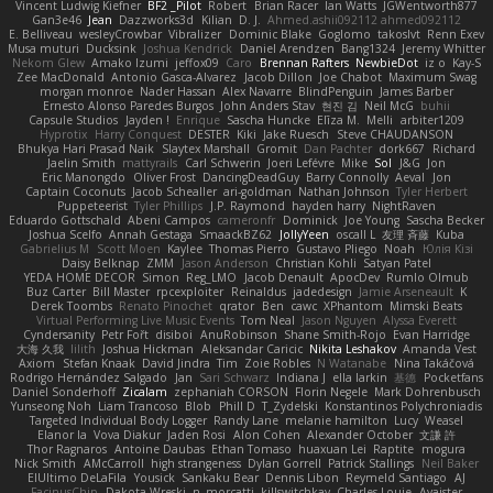
Vincent Ludwig Kiefner
BF2 _Pilot
Robert
Brian Racer
Ian Watts
JGWentworth877
Gan3e46
Jean
Dazzworks3d
Kilian
D. J.
Ahmed.ashii092112 ahmed092112
E. Belliveau
wesleyCrowbar
Vibralizer
Dominic Blake
Goglomo
takoslvt
Renn Exev
Musa muturi
Ducksink
Joshua Kendrick
Daniel Arendzen
Bang1324
Jeremy Whitter
Nekom Glew
Amako Izumi
jeffox09
Caro
Brennan Rafters
NewbieDot
iz o
Kay-S
Zee MacDonald
Antonio Gasca-Alvarez
Jacob Dillon
Joe Chabot
Maximum Swag
morgan monroe
Nader Hassan
Alex Navarre
BlindPenguin
James Barber
Ernesto Alonso Paredes Burgos
John Anders Stav
현진 김
Neil McG
buhii
Capsule Studios
Jayden !
Enrique
Sascha Huncke
Elīza M.
Melli
arbiter1209
Hyprotix
Harry Conquest
DESTER
Kiki
Jake Ruesch
Steve CHAUDANSON
Bhukya Hari Prasad Naik
Slaytex Marshall
Gromit
Dan Pachter
dork667
Richard
Jaelin Smith
mattyrails
Carl Schwerin
Joeri Lefévre
Mike
Sol
J&G
Jon
Eric Manongdo
Oliver Frost
DancingDeadGuy
Barry Connolly
Aeval
Jon
Captain Coconuts
Jacob Schealler
ari-goldman
Nathan Johnson
Tyler Herbert
Puppeteerist
Tyler Phillips
J.P. Raymond
hayden harry
NightRaven
Eduardo Gottschald
Abeni Campos
cameronfr
Dominick
Joe Young
Sascha Becker
Joshua Scelfo
Annah Gestaga
SmaackBZ62
JollyYeen
oscall L
友理 斉藤
Kuba
Gabrielius M
Scott Moen
Kaylee
Thomas Pierro
Gustavo Pliego
Noah
Юлія Кізі
Daisy Belknap
ZMM
Jason Anderson
Christian Kohli
Satyan Patel
YEDA HOME DECOR
Simon
Reg_LMO
Jacob Denault
ApocDev
Rumlo Olmub
Buz Carter
Bill Master
rpcexploiter
Reinaldus
jadedesign
Jamie Arseneault
K
Derek Toombs
Renato Pinochet
qrator
Ben
cawc
XPhantom
Mimski Beats
Virtual Performing Live Music Events
Tom Neal
Jason Nguyen
Alyssa Everett
Cyndersanity
Petr Fořt
disiboi
AnuRobinson
Shane Smith-Rojo
Evan Harridge
大海 久我
lilith
Joshua Hickman
Aleksandar Caricic
Nikita Leshakov
Amanda Vest
Axiom
Stefan Knaak
David Jindra
Tim
Zoie Robles
N Watanabe
Nina Takáčová
Rodrigo Hernández Salgado
Jan
Sari Schwarz
Indiana J
ella larkin
基德
Pocketfans
Daniel Sonderhoff
Zicalam
zephaniah CORSON
Florin Negele
Mark Dohrenbusch
Yunseong Noh
Liam Trancoso
Blob
Phill D
T_Zydelski
Konstantinos Polychroniadis
Targeted Individual Body Logger
Randy Lane
melanie hamilton
Lucy
Weasel
Elanor la
Vova Diakur
Jaden Rosi
Alon Cohen
Alexander October
文謙 許
Thor Ragnaros
Antoine Daubas
Ethan Tomaso
huaxuan Lei
Raptite
mogura
Nick Smith
AMcCarroll
high strangeness
Dylan Gorrell
Patrick Stallings
Neil Baker
ElUltimo DeLaFila
Yousick
Sankaku Bear
Dennis Libon
Reymeld Santiago
AJ
FacinusChip
Dakota Wreski
n_morcatti
killswitchkay
Charles Louie
Avaister