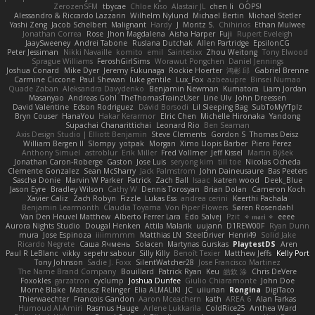
ZerozenSFM
tbycae
Chloe Kiso
Alastair JL
chen li
OOPS!
Alessandro & Riccardo Lazzarin
Wilhelm Nylund
Michael Bertin
Michael Stetler
Yashi Zeng
Jacob Schelbert
Malignant
Hardy
J
Moritz S.
Chihirios
Ethan Mulwee
Jonathan Correa
Rose
Jhon Magdalena
Aisha Harper
Fuji
Rupert Eveleigh
JaaySweeney
Andrei Tabone
Ruslana Dutchak
Allen Partridge
EpsilonCG
Peter Jessiman
Nikki Navaille
komito
emil
Saintetixx
Zhou Weitong
Tony Elwood
Sprague Williams
FeroshGirlSims
Worawut Pongchen
Daniel Jennings
Joshua Conard
Mike Dyer
Jeremy Fukunaga
Rockie Hoerter
鸿彬 邱
Gabriel Brenne
Carmine Ciccone
Paul Shewan
luke gentile
Lux_Fox
azbeaupre
Binsei Numao
Quade Zaban
Aleksandra Davydenko
Benjamin Newman
Kumatora
Liam Jordan
Masanyao
Andreas Gohl
TheThomasTrainzUser
Line Ulv
John Dreessen
David Valentine
Edson Rodriguez
Dávid Borsodi
Lil Sleeping Bag
SubToMyYTplz
Bryn Couser
HanaYou
Hakar Kerarmor
Elric Chen
Michelle Hironaka
Yandong
Supachai Chanarittichai
Leonard Rio
Ben Seaman
Axis Design Studio | Elliott Benjamin
Steve Clements
Gordon S
Thomas Deisz
William Bergen II
Slompy
yotpak
Morgan
Ximo Llopis Barber
Piero Perez
Anthony Simuel
astroblur
Erik Miller
Fred Vollmer
Jeff Kissel
Martin Býšek
Jonathan Caron-Roberge
Gaston
Jose Luis
seryong kim
till toe
Nicolas Ocheda
Clemente Gonzalez
Sean McSharry
Jack Palmstrom
John Daineusaure
Bas Peeters
Sascha Donie
Marvin W Parker
Patrick
Zach Ball
Isaac
katren wood
Deek_Blue
Jason Eyre
Bradley Wilson
Cathy W
Dennis Torosyan
Brian Dolan
Cameron Koch
Xavier Caliz
Zach Robyn
Fizzle
Lukas Ess
andrea cerini
Keerthi Pachala
Benjamin Learmonth
Claudia Toyama
Von Piper Flowers
Søren Rosendahl
Van Den Heuvel Matthew
Alberto Ferrer Lara
Edo Salvej
Pzit
✧ 𝔪𝔞𝔯𝔦 ✧
eeee
Aurora Nights Studio
Dougal Henken
Attila Malarik
uujann
D1REW00F
Ryan Dunn
mura
Jose Espinoza
iiiimmmm
Matthias LN
SteelDriver
Henri49
Solid Jake
Ricardo Negrete
Саша Ячмень
Solacen
Martynas Gurskas
PlaytestDS
Aren
Paul R LeBlanc
vikky
sepehr sabour
Silly Killy
Benoît Texier
Matthew Jeffs
Kelly Port
Tony Johnson
Sadie J. Foxx
SilentWatcher28
Jose Francisco Martinez
The Name Brand Company
Bouillard
Patrick Ryan
Keu
皓欽 涂
Chris DeVere
Foxokles
garzatron
cyclump
Joshua Dunfee
Giulio Chiaramonte
John Doe
Mornè Blake
Mateusz Relinger
Elia ALMALIKI
JC
uiiunan
Rongina
DigiTaco
Thierwaechter
Francois Gandon
Aaron Mceachern
kath
AREA 6
Alan Farkas
Humoud Al-Amiri
Rasmus Hauge
Arlene Lukkarila
ColdRice25
Anthea Ward