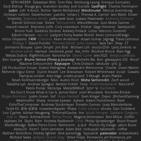
SETH WEBER
Sebastian Witt
Tom Pike
Kenleung Leung
Enrique Gonzalez
Zack Bishop
Rouge guy
brandon dudley
Joel Gordils
GadFlight
Charles Herrmann
Justin
LvH
K Anon
Richie
Karim Mohamed
Weichnudel
Marcus Grennborg
christian cuttino
DaveHuman
juanito
Johan L
Theresa A. Carroll
Iain Black
Einarr
Volatility
Stephen Smith
joshy west xoxo
Łukasz Pawłowski
Anthony Dilmore
Daniel Schmid Leal
Steele
Nitrosimi96
ANonEMoose
Gun Metal Games
macoll macoll
Brandon Joffe
Cory robertson
Ember
Sage Himeros
Sweeper3D
Bruno Yudi
Daddios Studios
Aleksey Pollack
Lotus
Fabrizio Guidotti
Esbern Hansen
ran nie
Justper's Furry Avatar World
Kevin LomondDesign
Victor Ghyssens
749R
CGautos
Kevin Anderson
dusan tomas
Jegregg
Travis Lemieux
Philipp T
David Pulcifer
Thomas Elliott
John Gutwin
Sara Tarr
Shay
CT
Jermaine Bouyea
Liam Smyth
Jim Bob
Michael Loh
doctor25th
Larry Jenkins
sv
Andrew Lamb
Hamad
rendered_pixel
der_mihi
Worked Wood
Alan Figg
Matias Dubos
BigWhiteLion
Karolina En
David Curiel
alec1025
BeepCodeMusic
Ben Granger
Bruno Simon (Three.js Journey)
Michelle Ma
Ben
glassapple 325
Woof
Maxime Detournière
Rayscaper
Chris Dickson
idkdude
성익 김
JSR Production house
Dustin Pettegrew
Alessandro Mennonna
Onalist
Devin Martin
Mehmet Oguz Derin
Quinn Kowitt
Lee Stranahan
Robert Whitehead
kocat
Grawlix
Hampus Linden
Alex Vega
orestis picard
S Waugh
Arjen Plakke
Noah Kollmannsberger
Niko
Austin Root
Misha Samorodin
Zach wood
Tabatha Lyn
Andrew Sprague
Karsten Eckelt
Tony
VolkEnVaderland
Raizzer47
Pablo Portal
Viktoriya
MisterBKWolf
שי יעקוב
DerHitsch
We Don't Know What A Car Is
James Patel
Joeri Woudstra
Rochelle Bricker
Bojan Rončević
Justin Green
Sof
Hope Hackett
Sven Kröger
Dejvo
JRichardGaming
fatalmuffin
Sharp
movies byevan
Ayleen
Adam Hutchinson
Neet
EchoTheComposer
Andreas Stockmayer
Ernesto Gomez
Joep Meindertsma
Todd KS
景琦 张景琦
trowelandspade
Phase
Colin Lohaus
atoves
Dan Goddard
Loo Cypher
Adrian Haugseng
TheSmallGacha
trvr
Jacob Hooper
Gaetano Gargano
민희 이
Flavio
Artmachiner
Remy Ponso
Magnús Antonsson
Ben Milius
Griffin
rayhaan.3d
Skyro
Rain
Violetta Radkevich
Chris
Philip Spiessberger
Bryce Powell
BladedBadge
Rafael Perez-Torro
Nemnomi
おるす
Photini By Design
Jason Buier
AblazZe
Rom1
Serin Jameson
Aden Bise
nobuyuki takahashi
ruffles
Nathan Stoltzfoos
Freddy Sghetti
Nick Jainschigg
Siyouardi
passivestar
sirdeadduke
Michael Sasse
Jackson Quinn Gray
Steve Teeps
Romanov_art Romanov_art