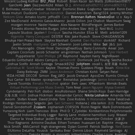
Vincent Ludwig Kiefner
BF2 _Pilot
Robert
Brian Racer
Ian Watts
JGWentworth877
Gan3e46
Jean
Dazzworks3d
Kilian
D. J.
Ahmed.ashii092112 ahmed092112
E. Belliveau
wesleyCrowbar
Vibralizer
Dominic Blake
Goglomo
takoslvt
Renn Exev
Musa muturi
Ducksink
Joshua Kendrick
Daniel Arendzen
Bang1324
Jeremy Whitter
Nekom Glew
Amako Izumi
jeffox09
Caro
Brennan Rafters
NewbieDot
iz o
Kay-S
Zee MacDonald
Antonio Gasca-Alvarez
Jacob Dillon
Joe Chabot
Maximum Swag
morgan monroe
Nader Hassan
Alex Navarre
BlindPenguin
James Barber
Ernesto Alonso Paredes Burgos
John Anders Stav
현진 김
Neil McG
buhii
Capsule Studios
Jayden !
Enrique
Sascha Huncke
Elīza M.
Melli
arbiter1209
Hyprotix
Harry Conquest
DESTER
Kiki
Jake Ruesch
Steve CHAUDANSON
Bhukya Hari Prasad Naik
Slaytex Marshall
Gromit
Dan Pachter
dork667
Richard
Jaelin Smith
mattyrails
Carl Schwerin
Joeri Lefévre
Mike
Sol
J&G
Jon
Eric Manongdo
Oliver Frost
DancingDeadGuy
Barry Connolly
Aeval
Jon
Captain Coconuts
Jacob Schealler
ari-goldman
Nathan Johnson
Tyler Herbert
Puppeteerist
Tyler Phillips
J.P. Raymond
hayden harry
NightRaven
Eduardo Gottschald
Abeni Campos
cameronfr
Dominick
Joe Young
Sascha Becker
Joshua Scelfo
Annah Gestaga
SmaackBZ62
JollyYeen
oscall L
友理 斉藤
Kuba
Gabrielius M
Scott Moen
Kaylee
Thomas Pierro
Gustavo Pliego
Noah
Юлія Кізі
Daisy Belknap
ZMM
Jason Anderson
Christian Kohli
Satyan Patel
YEDA HOME DECOR
Simon
Reg_LMO
Jacob Denault
ApocDev
Rumlo Olmub
Buz Carter
Bill Master
rpcexploiter
Reinaldus
jadedesign
Jamie Arseneault
K
Derek Toombs
Renato Pinochet
qrator
Ben
cawc
XPhantom
Mimski Beats
Virtual Performing Live Music Events
Tom Neal
Jason Nguyen
Alyssa Everett
Cyndersanity
Petr Fořt
disiboi
AnuRobinson
Shane Smith-Rojo
Evan Harridge
大海 久我
lilith
Joshua Hickman
Aleksandar Caricic
Nikita Leshakov
Amanda Vest
Axiom
Stefan Knaak
David Jindra
Tim
Zoie Robles
N Watanabe
Nina Takáčová
Rodrigo Hernández Salgado
Jan
Sari Schwarz
Indiana J
ella larkin
基德
Pocketfans
Daniel Sonderhoff
Zicalam
zephaniah CORSON
Florin Negele
Mark Dohrenbusch
Yunseong Noh
Liam Trancoso
Blob
Phill D
T_Zydelski
Konstantinos Polychroniadis
Targeted Individual Body Logger
Randy Lane
melanie hamilton
Lucy
Weasel
Elanor la
Vova Diakur
Jaden Rosi
Alon Cohen
Alexander October
文謙 許
Thor Ragnaros
Antoine Daubas
Ethan Tomaso
huaxuan Lei
Raptite
mogura
Nick Smith
AMcCarroll
high strangeness
Dylan Gorrell
Patrick Stallings
Neil Baker
ElUltimo DeLaFila
Yousick
Sankaku Bear
Dennis Libon
Reymeld Santiago
AJ
FacinusChip
Dakota Wreski
n_morcatti
killswitchkay
Charles Louie
Avaister