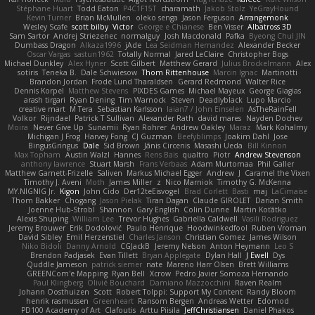
Stéphane Huart
Todd Eaton
P4C1F15T
charamath
Jakob Stolz
YeGrayHound
Kevin Turner
Brian McMullen
oleko senga
Jason Ferguson
Arrangemonk
Wesley Scafe
scott bilby
Victor
George e Chianese
Ben Visser
Albatross 3D
Sam Sartor
Andrej Striezenec
normalguy
Josh Macdonald
Pafka
Byeong Chul JIN
Dumbass Dragon
Alkaza1996
jAde
Lea Seidman Hernandez
Alexander Becker
Oscar Vargas
sastun1962
Totally Normal
Jared LeClaire
Christopher Bogs
Michael Dunkley
Alex Hyner
Scott Gilbert
Matthew Gerard
Julius Brockelmann
Alex
sotiris
Teneka B.
Dale Schwiesow
Thom Rittenhouse
Marcin Ignac
Martinotti
Brandon Jordan
Frode Lund Tharaldsen
Gerard Redmond
Walter Rice
Dennis Korpel
Matthew Stevens
PIXDES Games
Michael Mayeux
George Giagias
arash tirgari
Ryan Dening
Tim Warnock
Steven
Deadlyblack
Lupo Marcio
creative mart
M Tera
Sebastian Karlsson
Iaian7 / John Einselen
AsTheRainFell
Volkor
Rijndael
Patrick T Sullivan
Alexander Rath
david mares
Nayden Dochev
Moira
Never Give Up
Sunamii
Ryan Rohrer
Andrew Oakley
Maraz
Mark Kohalmy
Michigan J Frog
Harvey Fong
CJ Guzman
Beefyblimps
Joakim Dahl
Jose
BingusGringus
Dale
Sid Brown
Jānis Circenis
Masashi Ueda
Bill Kinnon
Max Topham
Austin Walzl
Hannes
Rens Bais
qualtro
Piotr
Andrew Stevenson
anthony lawrence
Stuart Marsh
Frans Verbaas
Adam Murtomaa
Phil Galler
Matthew Garnett-Frizelle
Saliven
Markus Michael Egger
Andrew
J
Caramel the Vixen
Timothy J. Aveni
Moth
James Miller
z
Nico Marniok
Timothy G. McKenna
MY.NIGNIG Jr.
Kigon
John Cido
Der12teEisvogel
Brad Corlett
Basti
maj
LaCimaise
Thom Bakker
Chogang
Jason Pielak
Tiran Dagan
Claude GIROLET
Darian Smith
Joenne Hub-Strobl
Shannon
Gary English
Colin Dunne
Martin Koťátko
Alexis Shuping
William Lee
Trevor Hughes
Gabriella Caldwell
Vasili Rodriguez
Jeremy Brouwer
Erik Dodolović
Paulo Henrique
Hoodwinkedfool
Ruben Vroman
David Sibley
Emil Herzenstiel
Charles Janson
Christian Gomez
James Wilson
Niko Bidoli
Danny Arnold
CGJackB
Jeremy Nelson
Anton Heymann
Leo S
Brendon Padjasek
Evan Tillett
Bryan Applegate
Dylan Hall
J Ewell
Dys
Quddle Jameson
patrick siemer
nate
Mareno Harr Olsen
Brett Williams
GREENCom'e Mapping
Ryan Bell
Xcrow
Pedro Javier Somoza Hernando
Paul Klingberg
Olivié Bouchard
Damiano Mazzocchini
Raven Realm
Johann Oosthuizen
Scott
Robert Tolppi: Support My Content
Randy Bloom
henrik rasmussen
Greenheart
Ransom Bergen
Andreas Wetter
Edomod
PD100 Academy of Art
Clafoutis
Arttu Piisila
JeffChristiansen
Daniel Phakos