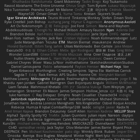
Khuthadzo Ratshilumela
Grant Mckenney
Tadin Brego
Koji Tsukamoto
Rasool Abrahams
The Entire Universe
Dhruv Singh
Tom Byrom
Łukasz Majorczyk
Niko Tuononen
Pranshu Goyal
Mr Malone
OnPui
王庚
극단수작
Cédrick
Maxime
Wayne120
Omair Omari
L
Yuma Taesu
Kristian
Skyzee's Studio
Igor Sirotov Architects
Teunis Woord
Tinkering Monkey
Stefan
Devan Stolp
Rylai Crestfall
Josh Bishop
xuchang jiang
Hlynur G Asgeirsson
Anonymous Axolotl
Art Ov Nekromorph
正 明
Felix gogo
Joe Ford
Simon
Mana and Mayhem
Abdelkouddouss
ChengXi Yu
Michael Wilson
Amaury Faucon
Njan
Adenta Dar
Brandon Belisle
Karl-Heinz Köster
Ghoulishlycool
Jarle Styve
DHFG
name
Håkan Fors
nathan
Spidey
Jack Rao
Cristian Vigliano
Noah Kollmannsberger
Lutz
Jude Matanguihan
Tezuka
ETM
Marcin Biernat
miaukenzie
Andrew
Horald Bartoldt
ttitim Tang
sahin
Ulises Maldonado
Ben Carlisle
Jake Messer
Exacute3D
주호 정
Ethan Cohen
Metix
Igor Rodriguez
朋弥 林
Elias
Greg Miller
Wonder Lizard588
Gliese 570
Wiola Miszczak
Irina
Олег Гладков
凌太 上村
hullin thierry
Jackson L.
Harri Myllynen
Bojan Kostovic
Owen Connor
Gabriel Chvyrev
Wixer
Wasu Ju'Nior
mrthethatone
SketchedAnimationStudios
Daniel Larios-parra
Pablo
selvinsworld
Payton Heniser
Michael Hays
Vae
Bryan Kirkwood
Worthington
Creating Simpires
Sigma Eta
Matthias Carrick
Sagida T
Eddy
Raik Remus
APS Studio
Yvonne Ott
Menyhárt Marcell
Matthew Lowery
MrIncognito
Ed garas
Realmwrights
MikusMasquerade
jorge R
Ns
Khaidu
ryan jordan
Gabriel Malmgren
Dan Bojorquez Angulo
Williem McWhorter
Liam Tanaka
Mahmoud Khetabi
יניב חלה
Sladana Vukoja
Tom Weijnjes
jen
Danarogon
Streemer
Eli Mason
James Simpson
Hollow_Jenza
eje
지환 이
log
luke harrison
C
Ray Delapaz
Dmytro
Noah Couallier
Character34
indiiglo
Javlonbek rajabbayev
Crewman 47
Isabelle Lamarque
Michael Shimniok
Jonathan Harris
Andrea Lorenzo Mereghetti
Nils Ringlstetter
Osbiel Roque Arocha
Rebecca
Humza R Iqbal CombatNinja1269
laddc
sellig64
Javier
Radix N
Ariel Ilmari Kajava
Brandon DeLauney
Geoff Allen
Kamran Kadirov
MELUIP Store
Alpha3
Spotty Spotty YQ
TrixMix
Julian Quintero
julian reyes
Nareon
claytpn
Alquiler PS5
Era Rerza
bjgrimoari
Caleb Mcmullen
giovanni varani
Mackenzie
KuroShi
michael sierra
Nameless Renders
MMDCRAZED
DivineXavier
DEATHSTEED
Cli4D
vamsidhar reddy
Jack Taylor
Olov Melander
James Barrie
Bryant Price
DEEPNOX
Pen
Michael Koschmieder
pato dlgv
Wrinkly Blink
Ruben
Jesper Elling
Onooka
Kseniya
Boo Bugless
Mesaland
Winter Night
Mert İyiiz
forrobloxdev
J. Brendan Elmore
Octavia's Mesh Grove
MinhazMurks
Fxntxnile
Eric Moyer