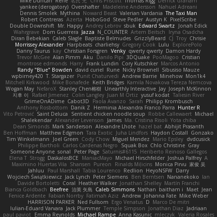
Mike Duncan
Rene
名氏 无
Chris Priscott
Thomas Rigg
Derrick Graham
yankee (derogatory)
Overshafter
Madeleine Andersson
Nahuel Adreani
Dennis Smolek
Mythina
Noward Beast
Valerian Vardania
The Taxi Man
Robert Contreras
Azerta
HoboGod
Steve Pedler
Austyn K
PixelScribe
Double Downshift
Mr. Happy
Andrey Lebrov
sbuk
Edward Swartz
Jonah Edick
Wahrgrave
Dom Guerrera
Jazza
N_COUNTER
Artem Beitsch
Iryna Osadcha
Diran Bebekian
Caleb Slagle
Baptiste Belmudes
GrizzlyBeard
CJ
Troy
Chrisie
Morrissey Alexander
Harpbeats
charliehsy
Gregory Cook
Lulu
ExplorePolo
Danny Taurus
kay
Christian Forsgren
Venky
qwerty qwerty
Damon Hardy
Trevor McGee
Alan Pimm
Aku
Danilo Pipi
3DQuake
PooMagoo
Cristian
montrose edmonds
Harry
Frank Lundin
Cory Kutschker
Marcos Antonio
Randy "Blue" Bowden
david curiel
Rune
Nicky Brownell
Sibusiso Mauze
wpbirney420
T. Stargazer
Punit Chaturvedi
Andrew Barrie
Minehow
Mon1k4
Mitchell Kirkwood
Mike Bonafede
Keith Bridges
Kamila Novakova Tereza Nemcova
Wogan May
NefaroX
Stanley Chen榕樹
Unearthly Interactive
Jay
Joseph McKinnon
지후 이
Rafael Jimenez
Colin Langley
Juan M Ortiz
yusuf kodat
Taliesin River
GrimeOnADime
Cabot3D
Paola Avanzo
Sarah
Philipp Krombusch
Anthony Rosbottom
Danik Z
Herminia Alexandra Franco Parra
Hunter R
Vito Petrović
Saint Deluca
Sentient chicken noodle soup
Robbe Callewaert
Michael
Shalekendar
Alexander Levenson
James
Ma. Cristina Risoli
Yota chiba
Dean Simonds
Mark Sanderson
Alexandre Lhote
hazel bat
Abhijit Prasanth
Ben Hoffman
Matthew Edgmon
Tara Exotic
Juha Lindfors
Haydon Costall
Gonzako
Tim Winkelmann
Joel Green
Cody Chow
Miguel Mendez
Mario Epsley
dvdcusick
Philippe Bartholi
Carlos Cardenas Negro
Squak Box
Chlo Christine
Gray
Someone Anyone
sonal
Peter Page
Saturnis#6115
Heriberto Reinoso Gallegos
Elena T
Strogg
DaskalosBCE
ManiacMayo
Michael Hirschfelder
Joshua Palfrey
A
Maximino Huertas Vila
Shansen
Pureon
Rinalds Miļicins
Monica Pirvu
家俊 吴
Jahluu
Paul Marshall
Tabia Lourenco
Redlion
HeyoNSFW
Darry
Wojciech Świątkiewicz
Jack Lynch
Peter Siemens
Ben Berntsen
Nananekoko
Ian
Davide Bortoletti
Coral
Heather Walker
Jonathan Shelley
Martín Franchi
Bianca Goldbach
Beefree
治英 矢島
Caleb Simmons
Nathan
baitham i
Maet
Jean
Fenice Ardente
Fabian Norrby
Fatimah Aziz
Andrew
Johanna Fate
Mike Weber
HARRISON PARKER
Ned Fullsom
Ergo Venatus
D
Marco De mitri
Iulian-Eduard Varvara
Jack Plummer
Temple Simpson
Jonathan Diaz
Jadriaan
paul paviot
Emma Reynolds
Michael Rampe
Anna Kasunic
mleczyk
Valeria Rosales