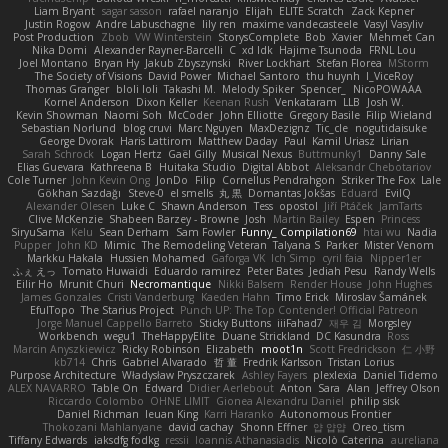
Liam Bryant
sagar sasson
rafael naranjo
Elijah
ELITE Scratch
Zack Kepner
Justin Rogow
Andre Labuschagne
lily ren
maxime vandecasteele
Vasyl Vasyliv
Post Production
Zbob
VW Winterstein
StorysComplete
Bob
Xavier
Mehmet Can
Nika Domi
Alexander Rayner-Barcelli
C
xd Idk
Hajime Tsunoda
FRNL Lou
Joel Montano
Bryan Hy
Jakub Zbyszynski
River Lockhart
Stefan Florea
MStorm
The Society of Visions
David Power
Michael Santoro
thu huynh
I_ViceRoy
Thomas Granger
bloli loli
Takashi M.
Melody Spiker
Spencer_
NicoPOWAAA
Kornel Anderson
Dixon Keller
Keenan Rush
Venkataram
LLB
Josh W.
Kevin Showman
Naomi Soh
McCoder
John Elliotte
Gregory Basile
Filip Wieland
Sebastian Norlund
blog cruvi
Marc Nguyen
MaxDezignz
Tic_cle
nogutidaisuke
George Dvorak
Haris Lattirom
Matthew Daday
Paul
Kamil Uriasz
Lirian
Sarah Schrock
Logan Hertz
Gaël Gilly
Musical Nexus
Buttmunky1
Danny Sale
Elias Guevara
Kathreena B
Huitaka Studio
Digital Abbot
Aleksandr Chebotariov
Cole Turner
John Kevin Ong
JonDo
Filip
Cornellus Pendrahgon
Striker The Fox
Lale
Gökhan Sazdağı
Steve-0
el smells
丸 黒
Domantas Jokšas
Eduard
EvilQ
Alexander Olesen
Luke C
Shawn Anderson
Tess
opostol
Jiří Ptáček
JamTarts
Clive McKenzie
Shabeen Barzey - Browne
Josh
Martin Bailey
Espen
Princess
SiryuSama
Kelu
Sean Derham
Sam Fowler
Funny_ Compilation69
htai wu
Nadia
Pupper
John KD
Mimic
The Remodeling Veteran
Talyana S
Parker
Mister Venom
Markku Hakala
Hussien Mohamed
Gaforga VK
Ich Simp
cyril faia
Nipper1er
ふぇ えっ
Tomato Huwaidi
Eduardo ramirez
Peter Bates
Jediah Pesu
Randy Wells
Eilir Ho
Mrunit Churi
Necromantique
Nikki Balsem
Render House
John Hughes
James Gonzales
Cristi Vanderburg
Kaeden Hahn
Timo Erick
Miroslav Šamánek
EfulTopo
The Starius Project
Punch UP: The Top Contender! Official Patreon
Jorge Manuel Cappello Barreto
Sticky Buttons
iiiFahad7
재우 김
Morgsley
Workbench
wegu1
TheHappyElite
Duane Strickland
DC Kasundra
Ross
Marcin Anyszkiewicz
Ricky Robinson
Elizabeth
moot1n
Scott Fredrickson
仁 小野
kb714
Chris
Gabriel Alvarado
哲 董
Fredrik Karlsson
Tristan Lorius
Purpose Architecture
Władysław Pryszczarek
Ashley Fayers
plexlexia
Daniel Tidemo
ALEX NAVARRO
Table On
Edward
Didier Aerlebout
Anton
Sara
Alan
Jeffrey Olson
Riccardo Colombo
OHNE LIMIT
Gionea Alexandru Daniel
philip sisk
Daniel Richman
Ieuan King
Karri Haranko
Autonomous Frontier
Thokozani Mahlanyane
david cachay
Shonn Effner
얍 얍얍
Oreo_tism
Tiffany Edwards
iaksdfg fodkg
ressii
Ioannis Athanasiadis
Nicolò Caterina
aureliana