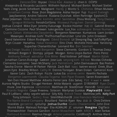
ZerozenSFM
tbycae
Chloe Kiso
Alastair JL
chen li
OOPS!
Alessandro & Riccardo Lazzarin
Wilhelm Nylund
Michael Bertin
Michael Stetler
Yashi Zeng
Jacob Schelbert
Malignant
Hardy
J
Moritz S.
Chihirios
Ethan Mulwee
Jonathan Correa
Rose
Jhon Magdalena
Aisha Harper
Fuji
Rupert Eveleigh
JaaySweeney
Andrei Tabone
Ruslana Dutchak
Allen Partridge
EpsilonCG
Peter Jessiman
Nikki Navaille
komito
emil
Saintetixx
Zhou Weitong
Tony Elwood
Sprague Williams
FeroshGirlSims
Worawut Pongchen
Daniel Jennings
Joshua Conard
Mike Dyer
Jeremy Fukunaga
Rockie Hoerter
鸿彬 邱
Gabriel Brenne
Carmine Ciccone
Paul Shewan
luke gentile
Lux_Fox
azbeaupre
Binsei Numao
Quade Zaban
Aleksandra Davydenko
Benjamin Newman
Kumatora
Liam Jordan
Masanyao
Andreas Gohl
TheThomasTrainzUser
Line Ulv
John Dreessen
David Valentine
Edson Rodriguez
Dávid Borsodi
Lil Sleeping Bag
SubToMyYTplz
Bryn Couser
HanaYou
Hakar Kerarmor
Elric Chen
Michelle Hironaka
Yandong
Supachai Chanarittichai
Leonard Rio
Ben Seaman
Axis Design Studio | Elliott Benjamin
Steve Clements
Gordon S
Thomas Deisz
William Bergen II
Slompy
yotpak
Morgan
Ximo Llopis Barber
Piero Perez
Anthony Simuel
astroblur
Erik Miller
Fred Vollmer
Jeff Kissel
Martin Býšek
Jonathan Caron-Roberge
Gaston
Jose Luis
seryong kim
till toe
Nicolas Ocheda
Clemente Gonzalez
Sean McSharry
Jack Palmstrom
John Daineusaure
Bas Peeters
Sascha Donie
Marvin W Parker
Patrick
Zach Ball
Isaac
katren wood
Deek_Blue
Jason Eyre
Bradley Wilson
Cathy W
Dennis Torosyan
Brian Dolan
Cameron Koch
Xavier Caliz
Zach Robyn
Fizzle
Lukas Ess
andrea cerini
Keerthi Pachala
Benjamin Learmonth
Claudia Toyama
Von Piper Flowers
Søren Rosendahl
Van Den Heuvel Matthew
Alberto Ferrer Lara
Edo Salvej
Pzit
✧ 𝔪𝔞𝔯𝔦 ✧
eeee
Aurora Nights Studio
Dougal Henken
Attila Malarik
uujann
D1REW00F
Ryan Dunn
mura
Jose Espinoza
iiiimmmm
Matthias LN
SteelDriver
Henri49
Solid Jake
Ricardo Negrete
Саша Ячмень
Solacen
Martynas Gurskas
PlaytestDS
Aren
Paul R LeBlanc
vikky
sepehr sabour
Silly Killy
Benoît Texier
Matthew Jeffs
Kelly Port
Tony Johnson
Sadie J. Foxx
SilentWatcher28
Jose Francisco Martinez
The Name Brand Company
Bouillard
Patrick Ryan
Keu
皓欽 涂
Chris DeVere
Foxokles
garzatron
cyclump
Joshua Dunfee
Giulio Chiaramonte
John Doe
Mornè Blake
Mateusz Relinger
Elia ALMALIKI
JC
uiiunan
Rongina
DigiTaco
Thierwaechter
Francois Gandon
Aaron Mceachern
kath
AREA 6
Alan Farkas
Humoud Al-Amiri
Rasmus Hauge
Arlene Lukkarila
ColdRice25
Anthea Ward