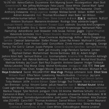
תמר פלג טל
Kaleo/Dalton
Duzemine
Kim Myeong Soom
nicolaspetton
Alan Stoll
Greenlines78
Kie
Jeffrey McIlmoyle
Felix Lopez
Steve White
Daniel Warf
Syed
혜영 전
andrew Carbery
Federico Salvetti
C1T1Z333N
The Paraverse
Chem
Anthony Delasanta
Minja Lojanica
roddye
Melissa Farrell
Stilian
ꌃ꒒ꀎꋪꋪꌩ ꀘꈤꀤꁅꃅ꓄
Adrien Alexandre
Rab
Thomas Woodward
Alan Bakir
Ian Wilson
venkat rathna kumar talluri
Eric Chan
Steve Girard
n d o n
思涵 王
captkiro
N-JELLY
Kristinn Sturluson
Marianne Andersen
Rodrigo Silva
adelaide begalli
Duncan Hewitt
Mattias Lundstrom
Rowan Gipe
coshichi
Sounds And Dungeons
Smoke EA Graffiti
Eric G
Karen Collins
Joseph Krzywoszyja
Nathanaël Platz
FlameTop
AshenBone
Josh Strawder
Inês Sousa
Fennec
gaggle
Digital Prophet
Vsevolods Gniteckis
Mark
Tristan Voulelis
Walter Weaver
Alex Stephens
Luthonium Virtual Heritage
Илья Снопков
Alphaology
Arthur
Moto Designshop
Sandra
Classical Salamander
Stefan Plösser
Julian Rai Anwor
Mythical X Customs
Harrison Gafford
nost
Hemen Galal
GonzoNole
Zineb mounfik
damageg
George
Tony Li
For Got U
Canun
Juuso Pohjola
Gerardo Quiros Sanchez
Samuel Benning
piggy chop
Nathanaël
Beth
jan moudry
Jorge Panduro Santana
Jordan
Raphael Dahan
Muhammad
Nicola Baribeau
宣臣 紀
Adam Knight
Jeshire Kiten Katt
Samuel Bidne
Lisa
toomanydans
Arianna Mex
Brooklen Ashleigh
Oliver Cretton
kiki
Patrick Balthrop
Simon Probert
micheal
Mortal Void Studios
Mathias Kirkeby
Jay Court
Bart Paul Dujardin
Anilene Gassner
Holger Tollbäck
Nikita Lebedev
Filip Morys
Doxy
Michel Kinfoussia
lewdgazer
川頁 可可
First Last
Bob Anderson
Ofek Chen
Keegan Moore
David French
Alex Pehotin
Michael R
Sai
Maya Enderland
Sxcret
WILLIAM HTAY
Misa Vlogs
Philipp Lehmann
bob
Elliot Sloss
William Peart
Effex Talon
Lukatonny
NautiluStudios
Chanakya
Jay Lane
Nicolas Fossard
Владислав Жуковський
Raje
Daviid Enzo
Carl-Simon Sahlin
Toby Watson
אלמוג
Andrei Barsan
Dylan Scruggs
Trul Trulsen
Maria Diavolova
Ian Brennan
なのは
Vincent Gates
Jakub Hasanov
Ivan R
Michael Keutel
Ishika
Coast Light Media
Hiromi Uematsu
Marco Scala Bertolin
Antonio
NocturnalKestrel
Markus Trappe
Tyler Nichols
penguin
Chris
D3 Anima
Matthew Schultz
Ali Jaafar
Cameron A Miele
Илья Несенюк
Reperak
alberto echavarria
Rod Barksdale
M M
Martin Kempster
Somebodyoncetoldme
Josh Laxen
Oliver Danielsen
Alex Duncan
silas 2534455
Carro1001
Thomas Anderson
Daniel Wilson
RAfort
Owen Maynard
Nico Cloud
George M. Dyck
Thbatcos
Dmytro Volovnenko
Stina Walberg
Cosmas A Demetriou
ענבר פז
Clem White
DeboxMojave
Meene Lindner