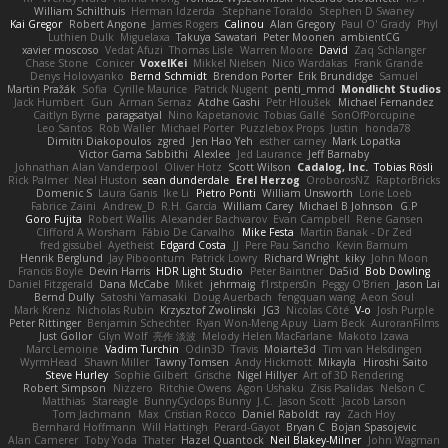
William Schilthuis
Herman Idzerda
Stephane Toraldo
Stephen D Swaney
Kai Gregor
Robert Angone
James Rogers
Calinou
Alan Gregory
Paul O' Grady
Phyl
Luthien Dulk
Miguelaxa
Takuya Sawatari
Peter Moonen
ambientCG
xavier moscoso
Vedat Afuzi
Thomas Lisle
Warren Moore
David
Zaq Schlanger
Chase Stone
Conicer
VoxelKei
Mikkel Nielsen
Nico Wardakas
Frank Grande
Denys Holovyanko
Bernd Schmidt
Brendon Porter
Erik Brundidge
Samuel
Martin Pražák
Sofia
Cyrille Maurice
Patrick Nugent
penti_mmd
Mondlicht Studios
Jack Humbert
Gun
Arman Sernaz
Atdhe Gashi
Petr Hloušek
Michael Fernandez
Caitlyn Byrne
paragsatyal
Nino Kapetanovic
Tobias Gallé
SonOfPorcupine
Leo Santos
Rob Waller
Michael Porter
Puzzlebox Props
Justin
honda78
Dimitri Diakopoulos
zgred
Jen Hao Yeh
esther carney
Mark Lopatka
Victor Gama Sabbithi
Alexlee
Jed Laurance
Jeff Barnaby
Johnathan Alan Vanderpool
Oliver Hotz
Scott Wilson
Cadalog, Inc.
Tobias Rösli
Rick Palmer
Neal Huston
sean dunderdale
Erel Herzog
OroborosNZ
RaptorBricks
Domenic S
Laura Ganis
Ike Li
Pietro Ponti
William Unsworth
Lorie Loeb
Fabrice Zaini
Andrew_D
R.H. García
William Carey
Michael B Johnson
G.P
Goro Fujita
Robert Wallis
Alexander Bachvarov
Evan Campbell
Rene Gansen
Clifford A Worsham
Fábio De Carvalho
Mike Festa
Martin Banak - Dr Zed
fred gissubel
Ayetheist
Edgard Costa
JJ
Pere Pau Sancho
Kevin Barnum
Henrik Berglund
Jay Piboontum
Patrick Lowry
Richard Wright
kiky
John Moon
Francis Boyle
Devin Harris
HDR Light Studio
Peter Baintner
Da5id
Bob Dowling
Daniel Fitzgerald
Dana McCabe
Miket
jehrmaig
f1rstpers0n
Peggy O'Brien
Jason Lai
Bernd Dully
Satoshi Yamasaki
Doug Auerbach
fengquan wang
Aeon Soul
Mark Krenz
Nicholas Rubin
Krzysztof Zwolinski
JG3
Nicolas Côté
V-o
Josh Purple
Peter Rittinger
Benjamin Schechter
Ryan Won-Meng Apuy
Liam Beck
AuroranFilms
Just Gollor
Glyn Wolf
亮作 淡波
Melody Helen MacFarlane
Makoto Izawa
Marc Lemoine
Vadim Turchin
Odin3D
Travis
Moiarte3d
Tim van Helsdingen
WyrmHead
Shawn Miller
Tawny Tomsen
Andy Hickmott
Mikayla
Hiroshi Saito
Steve Hurley
Sophie Gilbert
Grische
Nigel Hillyer
Art of 3D Rendering
Robert Simpson
Nizzero
Ritchie Owens
Agon Ushaku
Zisis Psalidas
Nelson C
Matthias
Stareagle
BunnyCyclops Bunny
J.C.
Jason Scott
Jacob Larson
Tom Jachmann
Max
Cristian Rocco
Daniel Raboldt
ray
Zach Hoy
Bernhard Hoffmann
Will Hattingh
Perard-Gayot
Bryan C
Bojan Spasojevic
Alan Camerer
Toby Yoda
Thater
Hazel Quantock
Neil Blakey-Milner
John Wagman