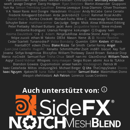
Harry Boorman
Andy Davis
Nikolai Petersen
Chris Layfield
Morrissey Alexander
swxift
savage Designer
Darcy Hodgson
Ryan Stelzleni
Martin Alexander
Giupponi
Yun Ha
Simon Tremblay Gauthier
Emma Levesque
Erica Dlamini
Oliver Thomsen
V A
Yasser Raies
Anil Dongre
Haradinxiii
Khupaar
Andy McCabe
Gene Cerrato
Frederik Kirkegaard Esbensen
Arda
Jackrobin23
Groot
Rahmat Rizal Andhi
Daniel Ruiz G
Kortez Crockett
Michael Fuchs
Mike C.
Александр Татаринов
Schuyler Baker
matthew armer
Gav Judge
Sergio
Misik
Alexa Wilkerson Editing
Peter Pietlasky
Michael Buttaro
Jackt
Aero
Jacqueline Valero
Steve mcbees
Amberlie Rodriguez
Uranus Peregrine
kokuragari
CJ Duguay
Ivan
Assima Dauletbek
ツキ ミ
Adam
NinjaSubRosa
Andrew Stone
Avery
rwgames
felipe zucoli
ethan M
Yakoto
DB3d
Mason
Nene
高 日
Nicolo' Paolino
Cedar Scarlett
Tunanodra-P
Victor Bondatiy
Quentin
GWH
Kirsten
KT Mack
FrantaBOT
edwin Zhou
Blake Rizzo
Tal Smith
Carter Farrey
Angel
Juan José Castaño
HugoRC
Xenalto
Schmitthoffer Zsolt
indi81
biscuit
Kay
Toff
Jovana
Sofiya Ibragimova
BlizzyFox
William Thirlaway
David Brown
Babacar Diop
Marco
noCrxdit
Samuel Furr
Trisha Chua
Skkiff
nan mi
GlazeDonut
William Travis
Aspyr
David Vidmar
Whispers
rony maayan
Sergio Rizen
abimi
Ace 6s
TLAlice
Brandon Gowera
Qupomotion
anwar hakim
mkdesigners
Patrick W
Isaac Castañeda
Miltos
imduong2k6
Michael Berger
Q Uto
TheCrispySnake
Dionis
Isaac Nguyen
4jakers18
tuna
Rafal
Jeroen Natter
Samuel Blake
Maximillian Dono
draqon ofwhitestars
Ash Patron
Lorenzo
Lucas Cordeiro
Auch unterstützt von: