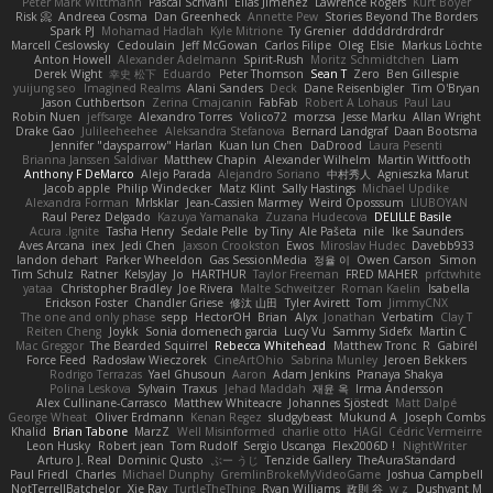
Peter Mark Wittmann
Pascal Scrivani
Elias Jimenez
Lawrence Rogers
Kurt Boyer
Risk 📀
Andreea Cosma
Dan Greenheck
Annette Pew
Stories Beyond The Borders
Spark PJ
Mohamad Hadlah
Kyle Mitrione
Ty Grenier
dddddrdrdrdrdr
Marcell Ceslowsky
Cedoulain
Jeff McGowan
Carlos Filipe
Oleg
Elsie
Markus Löchte
Anton Howell
Alexander Adelmann
Spirit-Rush
Moritz Schmidtchen
Liam
Derek Wight
幸史 松下
Eduardo
Peter Thomson
Sean T
Zero
Ben Gillespie
yuijung seo
Imagined Realms
Alani Sanders
Deck
Dane Reisenbigler
Tim O'Bryan
Jason Cuthbertson
Zerina Cmajcanin
FabFab
Robert A Lohaus
Paul Lau
Robin Nuen
jeffsarge
Alexandro Torres
Volico72
morzsa
Jesse Marku
Allan Wright
Drake Gao
Julileeheehee
Aleksandra Stefanova
Bernard Landgraf
Daan Bootsma
Jennifer "daysparrow" Harlan
Kuan lun Chen
DaDrood
Laura Pesenti
Brianna Janssen Saldivar
Matthew Chapin
Alexander Wilhelm
Martin Wittfooth
Anthony F DeMarco
Alejo Parada
Alejandro Soriano
中村秀人
Agnieszka Marut
Jacob apple
Philip Windecker
Matz Klint
Sally Hastings
Michael Updike
Alexandra Forman
MrIsklar
Jean-Cassien Marmey
Weird Oposssum
LIUBOYAN
Raul Perez Delgado
Kazuya Yamanaka
Zuzana Hudecova
DELILLE Basile
Acura .Ignite
Tasha Henry
Sedale Pelle
by Tiny
Ale Pašeta
nile
Ike Saunders
Aves Arcana
inex
Jedi Chen
Jaxson Crookston
Ewos
Miroslav Hudec
Davebb933
landon dehart
Parker Wheeldon
Gas SessionMedia
정율 이
Owen Carson
Simon
Tim Schulz
Ratner
KelsyJay
Jo
HARTHUR
Taylor Freeman
FRED MAHER
prfctwhite
yataa
Christopher Bradley
Joe Rivera
Malte Schweitzer
Roman Kaelin
Isabella
Erickson Foster
Chandler Griese
修汰 山田
Tyler Avirett
Tom
JimmyCNX
The one and only phase
sepp
HectorOH
Brian
Alyx
Jonathan
Verbatim
Clay T
Reiten Cheng
Joykk
Sonia domenech garcia
Lucy Vu
Sammy Sidefx
Martin C
Mac Greggor
The Bearded Squirrel
Rebecca Whitehead
Matthew Tronc
R
Gabirél
Force Feed
Radosław Wieczorek
CineArtOhio
Sabrina Munley
Jeroen Bekkers
Rodrigo Terrazas
Yael Ghusoun
Aaron
Adam Jenkins
Pranaya Shakya
Polina Leskova
Sylvain
Traxus
Jehad Maddah
재윤 옥
Irma Andersson
Alex Cullinane-Carrasco
Matthew Whiteacre
Johannes Sjöstedt
Matt Dalpé
George Wheat
Oliver Erdmann
Kenan Regez
sludgybeast
Mukund A
Joseph Combs
Khalid
Brian Tabone
MarzZ
Well Misinformed
charlie otto
HAGI
Cédric Vermeirre
Leon Husky
Robert jean
Tom Rudolf
Sergio Uscanga
Flex2006D !
NightWriter
Arturo J. Real
Dominic Qusto
ぶー うじ
Tenzide Gallery
TheAuraStandard
Paul Friedl
Charles
Michael Dunphy
GremlinBrokeMyVideoGame
Joshua Campbell
NotTerrellBatchelor
Xie Ray
TurtleTheThing
Ryan Williams
政則 谷
w z
Dushyant M