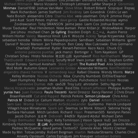
David Sopala
Joel Hobson
Lou Jonathan
Bertrand RIVEILL
Cocheta
Michael Witmann
Marco Vizcaino
Christoph Letmaier
LaMar Sharpe Jr
Gbromios
Minmax
Daniel1060
Joshua Van-Male
Steve Mitas
Robert Billard
Scopique
Repsaj
Mark Richardson
James Stafford
Jim Rodney
Len Govednik
Cédric Le van
Nate Borsch
alessandro Citro
Osamu Abe
vera usselman
Orly R
Jimmie Floyd
Jake Aust
Scott Peters
mytrixx
dave garcia
Gaëlle Robardet-Nicolas
wymo
Zoidrawzaton
Toby SWANSON
Jaime Jasso
Liam Cox
Joshua Bramer
Mucai 'Daduska'
Paul Henderson
Nisse Axman
Peter Križan Jr.
WidowMakes
Harper
Joe Lihou
michael Chan
Jo Gylling
Braiden Dolph
たこーん
Austin Pierce
Willem Hörter
Valery
Maxence Vinot
Lev K
Woozle
Ackley
Tanya Krzywinska
Gorto
sebastian heredia
Villem
Milina Papadopoulos
SamBean
Sebastian Williams
igorrr
Daniel P
Nicole Manson
Jan Tellethon
Ben Casey
Max Cukrowski
Elvis Germano
CharlesD
Pomakenel
Ryder
Renart-Patreon
Kazo Kazo
Chuck CG
antonio palacios puertas
jack manzi
Bertinger
k
Tom Kayakson
GP
Christian Schau
Hristo Nikolov
将太郎 山田
kyomawolf
Rico Kanthatham
Marcus
ThatDude69
Edward Greenberg
Scruffy Wolf
Irwin Jomar
曜萌 石
Stephen Griffith
Pascal Bureau
Samuel Avraham
Steve Cypert
The Rusted Pixel
Alex Söderström
MoE MoW
Autumn Grace
Leonardo Grosso
Alexander Williams
KerriTheWriter
alejandro chavez herrera
V
ramandeep kaur
Rafael Oliveira
Wendy Morris
Matze
Kelley Womble
Nicolas Ocheda
Kiba
Crunchy Numbers
El/Ellie/Eleanor
Sean Humphrey
Franco
Malik
LotionZulu
Punchersize
Neil Rowe
Nicolas
Genevieve Dumas
rich
cav528
Troy Lutz
ahrotahn
Sethu Nguna
Maciej Krzyszkowski
Jonathan Mullen
Reid Ellis
Robert Jefferson
Philippe Authier
yunlai hao
Juan Fonseca
Paulo Trecenti
Karol Droszcz
Fancy Flannel
J Chris Druce
BraanFlakes08
Cut and Ripped
Patrick Perkins
Simon Lindauer
Chris Arko
Patrick M
Didadi Le
Callum Walton
etudenc
zylo
Daniel
Artem Zhuzhlikov
Sam Gao
Womp
Francois Lord
AirSickLowLander
Guillermo
Henrik Lindqvist
Village's hope Miniatures
Spark Lab
Seamus
La Monk
Kitsun3
Sabrina Yeong
Barbara Hanusiak
Mitch Landers
Richard
Haan
Pressman505
Katelynn Parsec
Jacob Duhon
포로루
Deborah
84d93r
Ryszard Abdul
Michael Zahn
Diego Bermudez
Raw Magic
Kelly Tomlinson | Vision Space
VuD
Jaii Orozco
Kimberly Hutchinson
貴 山崎
Ayomide Awe
Sicong Ouyang
bjakbjak
Davide Medici
Padraic McQuarrie
david james
Toriten57
Ginsnile Allen
Moritz Cremer
Made by Miri
Tobias Jensby
Robert Bergman
martin
NebularStreams
Charles Chen
Anxiety Opossum
Carlos Esplugues
Jim Kneuper
sebastian botero