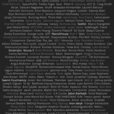
Junzhe Zhu
nate arnold
Flynn Duniho
Pietro Piemontese
Ronnie Barnett
Todd Bennion
SpacePuffle
Tristan Fogle
Spec
Peter G
rayryeng
鸝瑩 魏
Craig Smith
fatcat
Daisuke Nagasawa
Bruf4
Anastasia Komaritska
Laurent Belcour
Kenneth Simmons
Amir Mansour
Joaquim Vergara
Lizbeth
Dakota Klatt
Bryn Morrison-Elliott
Mana
Simeon Milkov Velchevsky
Camille De Bastiani
Jenya Zenchenko
Burning Astral
Three Hats
Jamonidas
Soul Evans
Carlos Javier
Silverelitist
Dane Bucao
Salomé Lagarde
Patricio Torres
Clara Truchsess
Chantal LeBlanc
Garrett Calloway
nøixzy
Nicholas Day
Svetlin
Marco Evangelisti
Jack Kibble-White
MTU1500
Jordan Krakowski
Juuso Sipilä
SofaKing42
Frank
Jermaine Dawson
Chen Huang
Étienne Pikatoff
Sri Sonti
Bassy's Games
Bailey Rosenthal
George Luna
JEFF
Plane2House
Bob F
Matt
Zoemoney
Azula
Christopher Johansen
Harry Merrett
Respectable Studios
Phil Wilt
Dmitry Sorokin
Cookymine
Daniel Dias
Pixi_lab
MD1
Veronica
Rory
Brendan Droppo
Kelton McEwen
Rico Levitt
Liquid Cooled
Nadia
Pedro Viana
Oleksii Komarov
Can
Desmond Johnson
Richard
Roman Volobuev
Teraa Bull
Chodey
Luke Fenwick
Xindrrobo
Noura S
Brett Wheeler
Bees Wax
Nicole Pérez
Frank Hereford
Carlos Ramírez
Arianna Montanari
Ikkeii
Shannonigans
Maggie Raycheva
Richard Funnell
Leonardo Borsten
Vinicius Morgado
BluntBSE
CW Animations
Anonymous Person
鈴葵
Jeff Kraemer
Nicole Findlay
Shirley
Lisa Anders
Angus McAloon
George Willaman
Sparazza D
RKG media
Manu T
S K
Lucas Signoles
NinjARTA
Mohamedmoawad Hilal
Tamás Kuklics
Pierre Moore
seguin matthis
OneGhastlyGhoul
yannick tooy
Toby Howe
Nastassia Reutskaya
Chris Wintermyer
Liam Davis
chris reis
Ross
styles
Blaine Gray
Lewis Stephens
Alex Brown
MDTH
maru
Make
Yokami c:
mik
Scott
Jonathan Ojibway
Brandon
Swann Fourmanoy
sinsin
Ken Ishikawa
Stanislav
ryan mrazik
峻辰 朱
Joshua Jacobs
Joseph Dignan
Ta Sp
Matthew-Gracey Desravines
Anika
Juan Ramón Ortiz Estévez
Shivam Ganju
Anıl Çaylak
JacobyO
Bình Võ Thiên
bavazov
Elhi Stevens
Alec Keck
halle stoeppler
david
jstevens
Martín Niz Tutoriales
Combrinck
Johan Simonsson
dokiderg
Brian Lane
Nathan Salla
S A Cooke
Jaber Alarbash
Solid Neptune
Donald Stooks
Little Weird Kid Stories
YUKI SHIBUTANI/ YUN
Trevor Larson
Aaron
Maxim Nordentz
Caio Notari
Tomi Ollikainen
Aimé
cloudhed
Duskfall
Samuel Bassale
Mathijs Peerboom
Filip Nyborg
leon labyk
Triangle Interactive
Philip Pryke
Dave
Fangzahn Aviation Studios
colinangusstudio
Mike L.
Chuck Morris
Mark Leonard
Will
francesco sabbatella
Alexander Leinauer
Tony Alfredsson
Salina De Leon
Lucas Cozzoli
Daniel Eijgendaal
Eliézer Ojeda