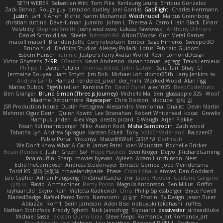
SETH WEBER
Sebastian Witt
Tom Pike
Kenleung Leung
Enrique Gonzalez
Zack Bishop
Rouge guy
brandon dudley
Joel Gordils
GadFlight
Charles Herrmann
Justin
LvH
K Anon
Richie
Karim Mohamed
Weichnudel
Marcus Grennborg
christian cuttino
DaveHuman
juanito
Johan L
Theresa A. Carroll
Iain Black
Einarr
Volatility
Stephen Smith
joshy west xoxo
Łukasz Pawłowski
Anthony Dilmore
Daniel Schmid Leal
Steele
Nitrosimi96
ANonEMoose
Gun Metal Games
macoll macoll
Brandon Joffe
Cory robertson
Ember
Sage Himeros
Sweeper3D
Bruno Yudi
Daddios Studios
Aleksey Pollack
Lotus
Fabrizio Guidotti
Esbern Hansen
ran nie
Justper's Furry Avatar World
Kevin LomondDesign
Victor Ghyssens
749R
CGautos
Kevin Anderson
dusan tomas
Jegregg
Travis Lemieux
Philipp T
David Pulcifer
Thomas Elliott
John Gutwin
Sara Tarr
Shay
CT
Jermaine Bouyea
Liam Smyth
Jim Bob
Michael Loh
doctor25th
Larry Jenkins
sv
Andrew Lamb
Hamad
rendered_pixel
der_mihi
Worked Wood
Alan Figg
Matias Dubos
BigWhiteLion
Karolina En
David Curiel
alec1025
BeepCodeMusic
Ben Granger
Bruno Simon (Three.js Journey)
Michelle Ma
Ben
glassapple 325
Woof
Maxime Detournière
Rayscaper
Chris Dickson
idkdude
성익 김
JSR Production house
Dustin Pettegrew
Alessandro Mennonna
Onalist
Devin Martin
Mehmet Oguz Derin
Quinn Kowitt
Lee Stranahan
Robert Whitehead
kocat
Grawlix
Hampus Linden
Alex Vega
orestis picard
S Waugh
Arjen Plakke
Noah Kollmannsberger
Niko
Austin Root
Misha Samorodin
Zach wood
Tabatha Lyn
Andrew Sprague
Karsten Eckelt
Tony
VolkEnVaderland
Raizzer47
Pablo Portal
Viktoriya
MisterBKWolf
שי יעקוב
DerHitsch
We Don't Know What A Car Is
James Patel
Joeri Woudstra
Rochelle Bricker
Bojan Rončević
Justin Green
Sof
Hope Hackett
Sven Kröger
Dejvo
JRichardGaming
fatalmuffin
Sharp
movies byevan
Ayleen
Adam Hutchinson
Neet
EchoTheComposer
Andreas Stockmayer
Ernesto Gomez
Joep Meindertsma
Todd KS
景琦 张景琦
trowelandspade
Phase
Colin Lohaus
atoves
Dan Goddard
Loo Cypher
Adrian Haugseng
TheSmallGacha
trvr
Jacob Hooper
Gaetano Gargano
민희 이
Flavio
Artmachiner
Remy Ponso
Magnús Antonsson
Ben Milius
Griffin
rayhaan.3d
Skyro
Rain
Violetta Radkevich
Chris
Philip Spiessberger
Bryce Powell
BladedBadge
Rafael Perez-Torro
Nemnomi
おるす
Photini By Design
Jason Buier
AblazZe
Rom1
Serin Jameson
Aden Bise
nobuyuki takahashi
ruffles
Nathan Stoltzfoos
Freddy Sghetti
Nick Jainschigg
Siyouardi
passivestar
sirdeadduke
Michael Sasse
Jackson Quinn Gray
Steve Teeps
Romanov_art Romanov_art