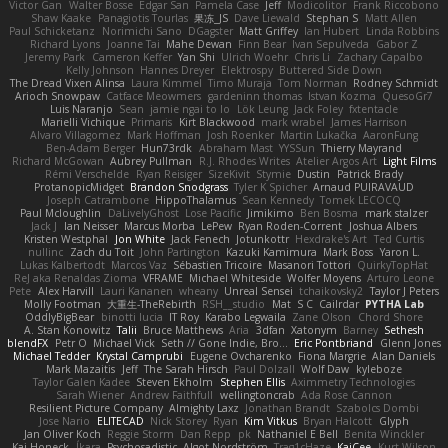
Victor Gan
Walter Bosse
Edgar San
Pamela Case
Jeff
Modicolitor
Frank Riccobono
Shaw Kaake
Panagiotis Tourlas
果冻_JS
Dave Liewald
Stephan S
Matt Allen
Paul Schicketanz
Norimichi Sano
DGagster
Matt Griffey
Ian Hubert
Linda Robbins
Richard Lyons
Joanne Tai
Mahe Dewan
Finn Bear
Ivan Sepulveda
Gabor Z
Jeremy Park
Cameron Keffer
Yan Shi
Ulrich Woehr
Chris Li
Zachary Capalbo
Kelly Johnson
Hannes Dreyer
Elektrospy
Buttered Side Down
The Dread Vixen Alinsa
Laura Kimmel
Timo Muraja
Tom Norman
Rodney Schmidt
Arioch Snowpaw
Catface Meowmers
gardeninn thomas
Istvan Kozma
QuesoGr7
Luis Naranjo
Sean
jamie ngai to lo
Lök Leung
Jack Foley
fxtentacle
Marielli Vichique
Primaris
Kirt Blackwood
mark wrabel
James Harrison
Alvaro Villagomez
Mark Hoffman
Josh Roenker
Martin Lukačka
AaronFung
Ben-Adam Berger
Hun73rdk
Abraham Mast
YYSSun
Thierry Mayrand
Richard McGowan
Aubrey Pullman
R.J. Rhodes Writes
Atelier Argos Art
Light Films
Rémi Verschelde
Ryan Reisiger
SizeKivit
Stymie
Dustin
Patrick Brady
ProtanopicMidget
Brandon Snodgrass
Tyler K Spicher
Arnaud PUIRAVAUD
Joseph Catrambone
HippoThalamus
Sean Kennedy
Tomek LECOCQ
Paul Mcloughlin
DaLivelyGhost
Lose Pacific
Jimikimo
Ben Bosma
mark stalzer
Jack J
Ian Neisser
Marcus Morba
LePew
Ryan Roden-Corrent
Joshua Albers
Kristen Westphal
Jon White
Jack Fenech
Jotunkottr
Hexdrake's Art
Ted Curtis
nullinc
Zach du Toit
John Partington
Kazuki Kamimura
Mark Boss
Yaron L.
Lukas Kalbertodt
Marcos Vaz
Sébastien Tricoire
Masanori Tottori
QuirkyTopHat
ReJ aka Renaldas Zioma
VFRAME
Michael Whiteside
Wolfer Moyens
Arturo Leone
Pete
Alex Harvill
Lauri Kananen
wheany
Unreal Sensei
tchaikovsky2
Taylor J Peters
Molly Footman
大重生-TheRebirth
RSH__studio
Mat
S C
Cailrdar
PYTHA Lab
OddlyBigBear
binotti lucia
IT Roy
Karabo Legwaila
Zane Olson
Chord Shore
A. Stan Konowitz
Talii
Bruce Matthews
Aria
3dfan
Xatonym
Barney
Sethesh
blendFX
Petr O
Michael Vick
Seth // Gone Indie, Bro...
Eric Pontbriand
Glenn Jones
Michael Tedder
Krystal Camprubi
Eugene Ovcharenko
Fiona Margrie
Alan Daniels
Mark Mazaitis
Jeff
The Sarah Hirsch
Paul Dolzall
Wolf Daw
kyleboze
Taylor Galen Kadee
Steven Ekholm
Stephen Ellis
Aximmetry Technologies
Sarah Wiener
Andrew Faithfull
wellingtoncrab
Ada Rose Cannon
Resilient Picture Company
Almighty Laxz
Jonathan Brandt
Szabolcs Dombi
Jose Nario
ELITECAD
Nick Storey
Ryan
Kim Vitkus
Bryan Halcott
Glyph
Jan Oliver Koch
Reggie Storm
Dan Repp
pk
Nathaniel E Bell
Benita Winckler
Kai Honeck
Íkara
Psychosadistic
Algot Nordström
Trag1cHaze
KaiCee
Kurt Wilson