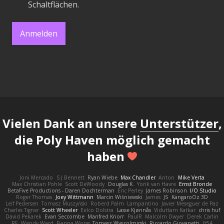
Schaltflächen.
Anmelden
Vielen Dank an unsere
Unterstützer
,
die Poly Haven möglich gemacht
haben
Joni Mercado
S J Bennett
Ryan Wiebe
Max Chandler
Anton
Mike Verta
Max Christian Pohle
Scott DeWoody
Douglas K.
Yorik van Havre
Ernst Bronde
BetaFive Productions - Daren Dochterman
Eric Perley
James Robinson
I/O Studio
Roger Thomas
Joey Wittmann
Marcin Wiśniewski
James
JS
KangaroOz 3D
Leif Pedersen
Tomasz Muszyński
Roberd Palm
Lampantino
Javier Meseguer de Paz
Charles Tigner
Scott Wheeler
Eelco Dolstra
Lasse Kjønnås
Viduttam Katkar
chris huf
David Pekarek
Evan Seccombe
Manfred Knorr
PaulR
Malcolm Dwyer
Derek Carlin
RF
Wendy Ward
Fianna Wong
Tomasz Wyszolmirski
Riccardo Giovanetti
fr54