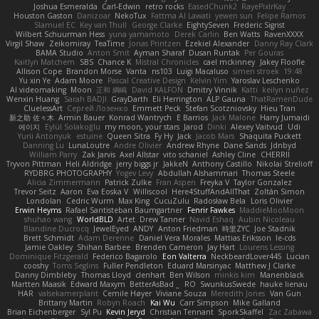
Joshua Esmeralda
Carl-Edwin
retro rocks
EasedChunk2
RayePixlrKay
Houston Gaston
Danizoar
NekoTux
Fattma Al Lawati
yewen sun
Felipe Ramos
Slamuel EC
Key van Thull
George Clarke
EightySeven
Frederic Sigrist
Wilbert Schuurman Hess
yuna yamamoto
Derek Carlin
Ben Watts
RavenXXXX
Virgil Shaw
Zeikomiray
TeaTime
Jonas Printzen
Ezekiel Alexander
Danny Ray Clark
BAMA Studio
Anton Smit
Ayman Sharaf
Dusan Runtak
Per Gouras
Kaitlyn Matchem
SBS
Chance K
Mistral Chronicles
cael mckinney
Jakey Floofle
Allison Cope
Brandon Morse
Vanta
ns103
Luigi Macaluso
simen stroek
19:48
Yu xin Ye
Adam Moore
Pascal Creative Design
Kelvin Yim
Yaroslav Leschenko
AI videomaking
Moon
正和 綱嶋
David KALFON
Dmitry Vinnik
Katti
keilyn nuñez
Wenxin Huang
Sarah BADJI
GrayDarth
Eli Herrington
ALP Gauna
ThatRamenDude
CluelessArt
Cергей Лозенко
Emmett Peck
Stefan Scotzniovsky
Hieu Tran
新之助 佐々木
Armin Bauer
Konrad Wantrych
E Barrios
Jack Malone
Harry Jumaidi
에이지
Eylül Solakoğlu
my moon, your stars
Jarod
Dinki
Alexey Vaitvud
Udi
Yurii Antonyuk
estuine
Queen Sitra
Fy Hy
Jack
Jacob Mars
Shaquita Puckett
Danning Lu
LunaLoutre
Andre Olivier
Andrew Rhyne
Dane Sands
Jdnbyd
William Parry
Zak Jarvis
Axel Allstar
vito schaniel
Ashley Cline
CHERRII
Tryvon Pittman
Heli Aldridge
jerry biggs jr
JakkeN
Anthony Castillo
Nikolai Strelioff
RYDBRG PHOTOGRAPHY
Yogev Levy
Abdullah Alshammari
Thomas Steele
Alicia Zimmermann
Patrick Zulke
Fran Aspen
Freyka V
Taylor Gonzalez
Trevor Seitz
Aaron
Eva Eoska V
Williscool
Here4StuffAndAllThat
Zoltán Simon
Londolan
Cedric Wurm
Max King
CucuZulu
Radosław Bela
Loris Olivier
Erwin Heyms
Rafael Santisteban Baumgartner
Fenrir Fawkes
MaddieMooMoon
shuhao wang
WorldBLD
Artet
Drew Tanner
Navid Eshaq
Aubin Nicoleau
Blandine Ducrocq
JewelEyed
ANDY
Anton Friedman
時里ZYC
Joe Stadnik
Brett Schmidt
Adam Derenne
Daniel Vera Morales
Mattias Eriksson
le-cds
Jamie Oakley
Shihan Barbee
Brenden Cameron
Jay Hart
Lourens Lessing
Dominique Fitzgerald
Federico Bagarolo
Eon Valterra
NeckbeardLover445
Lucian
cooshy
Toms Seglins
Fuller Pendleton
Eduard Marsinyac
Matthew J Clarke
Danny Dimbleby
Thomas Lloyd
clenhart
Ben Wilson
minkis kim
Manenblack
Martten Maasik
Edward Maxym
BetterAsBad _
RO
SwunkusSwede
hauke lienau
HAR
valsekamerplant
Cemile Høyer
Viviane Souza
Meredith Jones
Van Gun
Brittany Martin
Robyn Roach
Kai Wu
Carr Simpson
Mike Galland
Brian Eichenberger
Syl Pu
Kevin Jeryd
Christian Tennant
SporkSkaffel
Zac Zabawa