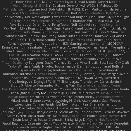
jae hoon Choi
Yd C
M C
Cameron Taylor
Nenad Nikolic
Tanner Moerke
Victor Ofvergard
苏打
K Y
Galahan
Derek Anwyl
W00k13
Released 50
MeTheManwich
iosgamertool
Bob Ashton
INFADEL
Devin Mattox
Jon Martello
Jan
Wyatt Sui
LesterCovax
Cue
tran tuan
Bad Radish
Sebastian
暁子 清水
Dan Wheatley
Md. Wasif Anjum
Lewis of the Rat Brigade
Juan Pinilla
My Name
Iggy
Terifict
Kiddow
simsterns
Olivier Babet
Brandon Wilkie
BlackSkyNinja
Pavel Karapud
Daren Gallo
Peleg Tabib
Null
Cole Johnson
Joe Bergmann
Pav North
Mike Rogers
Bull Spit
Sage
Ryan Kirkland
Luke White
Yannick
falgn0n
CGSpoon
gubi
Daniel Robertson
Brennan Oort
sanxbile
Dustin McGlinchey
Matias Vialagro
lininx66
Joe Brady
Andre Buzzo
Christian Stankovic
Việt Anh Lê
LYRICS OF LIFE
Webora Studios
Sean
乐 音
Petros
眠瓏
James
John Deere
Roman Vyborny
John Woodall
an l
BZK Gaming Leo
chen zhen
MODECAM
Kevin Klever
dima sirababa
Andrew Pierce
Артем Бардин
nagi
FranklinTremplin
JL
Iustin Ocunschi
Joey Parrella
Christian Lee
Robert Hankinson
M0TH
Jack Ü
LCQP
FENG XU
Ali DeAdam
Styxx
GLASS ACT
kona
T1 Exotic
RZ
abby!
ll Stanced
Import_bpy
Hamsternator
Forest Katsch
NuWest
Antonio Castaldo
Daisy Jai
Tristan Davies
Jay Spurgeon
David Thomas
Samuel Vikse Bruvik
BusaBusa
C+HO aR
Taylor Williams
Vasily
Nikoloz Todua
ma de
Dennis Hosgood
Jared Bullard
John Dykes
Yihui Xiong
Jay Renteria
Lucie Královcová
BurpingMusquito
humansoulinterface
Hector Estrada
Ranya Zhong
_Blobster_
Le sun
megan lavoie
Spartan 052
Brayden evans
Austin Taylor
S Mingkwan
Wawy
Kerstetter
Gicly Rodríguez
DryingUEFN
IS IT?
Thunderjaw Thunderjaw
Carlos Martin Jr
Studio 9
Alberto Hernandez
Running Man
Digital Ancients
Vlajko Tomić
Dan Palasz
Fadil Bay
Fabricio BJS
Ash Younes
Mr Memz
Paweł Krysiak
Gavin Dasuta
The Mighty KC
Nifty Nic
UltimateTJF
Quistis
Reinier Weerts
MaxMinutiae
Adrián ramos
Oachkatzl Schwoaf
dr32768
corbin tinsley
Cassandra Stewart
MikeyLikesIt
Delano Lowes
doggybdog26
Chris Aitan
yuta t
Sean Woods
cubeorigins
Tommy Parish
Just Rovin
Austin Rea
Shane Yamamoto
Eugene Dementjev
Vitaliy Florin
Никуся Гноянко
Michael Eckert
John Fewell
Jon Mayo
مالك البلوشي
Qiaoyue Wang
Salem Alajmi
Fabian Brehm
Lemesle Maxence
Charles Everett
Alexa trade
HH
Keke
покупка байер
Poulet
Derek Messier
Trivi
Kevin Neal
Alex Souza
Cromatik
Slinky
Migu D
Yyyum
Nick Forshaw
Pascal Raymond Cazemier
Denis Moura Velasco
Sinclaire Black
Xenophik Xenophik
Tarik Sakalli
swarfey
Vojtech Proschl
Daniel Ruiz
Josiah Scott
13th
Mik