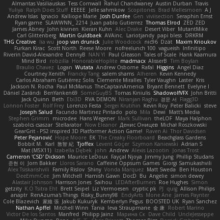
Almantas Vasiliauskas
Tess Cornwall
Rahul Chandwaney
Austin Durban
Travis
Yuliya
Ralph Does Stuff
EEEEE
Jelle sahmkow
Scopitones
Brad Mellesmoen
A J
Andrew Islas
Ignacio
Kalliope Marie
Josh Dunfee
Gen
viviisection
Seraphin Ernst
Ryan game
SLAWWNN_ 2214
Juan pablo Gutierrez
Thomas Elrod
ZED ZED
James Abney
John kivinen
Kieran Kuhn
Alec Drake
Desert Viber
MutantMike
Carl Glittenberg
Martin Guldbaek
AVAinc.
Lariotjandy
papi bless
DRKRM
THG Creative
lia wu
joop van drunick
Julie Woodcock
nic96
Dzät
Maxim Krioukov
Furkan Kirac
Scott North
Reese Moore
nofreelunch 100
vagueish
Infinitipo
Riverin David-Alexandre
DennyB
NAN YI
Paul Gleason
Tales of Scale
Hank Kaamura
Mind Bird
robzilla
HonorableHoplite
madmacx
AlisserB
Tim Boylan
Braulio Chavez
Logan
Wutata
Andrew Osborne
Rafal
Higgins
Angel Diaz
Courtney Xenith
Francky Tang
salem shams
Alheren
Kevin Kennedy
Carlos Abraham Gutiérrez Solis
Clemente Miralles
Tyler Vaughn
Laster
Kris
Jackson N. Rocha
Paul McManus
TheCaptainAmerica
Bryant Bennett
Evelyne I
Dániel Zarándi
BenYanken69
SomeGuyBS
Tomas Kiniulis
ShadowolfVFX
John Britti
Jack Quinn
Beth
Ebi3D
RVA DEMON
Niranjan Raghu
경문 서
Flagg3D
Lonnon Foster
Rolf Frey
Lorenzo Festa
Sergei Krutihin
Kevin Roy
Peter Balicki
steve
Joseph Salud
Facundo Martinez Pintado
polo
Mila
Dewi
Matt's Media
Stephen Grimm
microdee
Hans Wegener
Mark Sullivan
theLOF
Maya Halphon
szabolcs csaszar
Stellarator
Now Eleanor
Денис Оницев
Michał Roszkowski
GearGrit - PS2 inspired 3D Platformer Action Game!
Raven Ai
Thor Davidsen
Peter Pejanović
Hope Moore
EK
The Creaky Floorboard
Beachglass Gardens
Bobbit M.
Karl
敦智 紀
Tjoffex
Levent Göçer
Szymon Kaniewski
Adrian S
Mat (M5X11)
Izabella Dębek
john
Andrew
Alexis Lazootin
Jonas Trost
Cameron 'CSD' Dickson
Maurice LeDoux
Fayçal Njoya
Jimmy Jung
Phillip Studans
준현 이
Jorn Bakker
Lloros Sarano
Caffeine Oppsum Games
Giorgi Samukashvili
Alex Tsiskarishvili
Family Rislov
Shiny
Vonda Marquez
Matt Sweda
Ben Houston
DeeEmmCee
Jim Mitchell
Hamish Gawn
DocD
Bu
Angelie
simon dewey
Alastair Johnson
Harrison Jones
Saihou
LEDAfterBurners
Roe Hughes
Simon
getzity
K.O Tsitra Eht
Brett Seipel
Liz Vermoesen
cryptic pk
PJ
quig
Allison Philips
anaptr
RenAzuma's Things
Risky_Bunny98
EndyArts
Mone Ane
James Paynter
Cole Blazevich
家維 張
Jakub Kukuryk
Kemberlyn Pegus
BOOSTED UK
Ryan Sanchez
Nathan Apffel
Mitchell Winn
Tania
Ieva Straupmane
金 康
Robert Marino
Victor De los Santos
Manfred
Philipp Jainz
Марина Ск
Dave Child
UncleJesseppe