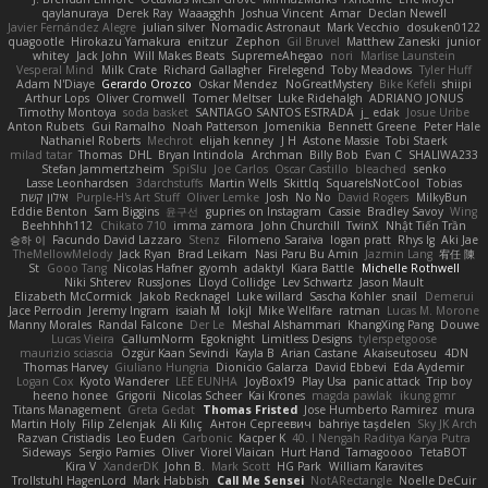
qaylanuraya
Derek Ray
Waaagghh
Joshua Vincent
Amar
Declan Newell
Javier Fernández Alegre
julian silver
Nomadic Astronaut
Mark Vecchio
dosuken0122
quagootle
Hirokazu Yamakura
enitzur
Zephon
Gil Bruvel
Matthew Zaneski
junior
whitey
Jack John
Will Makes Beats
SupremeAhegao
nori
Marlise Launstein
Vesperal Mind
Milk Crate
Richard Gallagher
Firelegend
Toby Meadows
Tyler Huff
Adam N'Diaye
Gerardo Orozco
Oskar Mendez
NoGreatMystery
Bike Kefeli
shiipi
Arthur Lops
Oliver Cromwell
Tomer Meltser
Luke Ridehalgh
ADRIANO JONUS
Timothy Montoya
soda basket
SANTIAGO SANTOS ESTRADA
j_ edak
Josue Uribe
Anton Rubets
Gui Ramalho
Noah Patterson
Jomenikia
Bennett Greene
Peter Hale
Nathaniel Roberts
Mechrot
elijah kenney
J H
Astone Massie
Tobi Staerk
milad tatar
Thomas
DHL
Bryan Intindola
Archman
Billy Bob
Evan C
SHALIWA233
Stefan Jammertzheim
SpiSlu
Joe Carlos
Oscar Castillo
bleached
senko
Lasse Leonhardsen
3darchstuffs
Martin Wells
Skittlq
SquareIsNotCool
Tobias
אילון קשת
Purple-H's Art Stuff
Oliver Lemke
Josh
No No
David Rogers
MilkyBun
Eddie Benton
Sam Biggins
윤구선
gupries on Instagram
Cassie
Bradley Savoy
Wing
Beehhhh112
Chikato 710
imma zamora
John Churchill
TwinX
Nhật Tiến Trần
승하 이
Facundo David Lazzaro
Stenz
Filomeno Saraiva
logan pratt
Rhys lg
Aki Jae
TheMellowMelody
Jack Ryan
Brad Leikam
Nasi Paru Bu Amin
Jazmin Lang
宥任 陳
St
Gooo Tang
Nicolas Hafner
gyomh
adaktyl
Kiara Battle
Michelle Rothwell
Niki Shterev
RussJones
Lloyd Collidge
Lev Schwartz
Jason Mault
Elizabeth McCormick
Jakob Recknagel
Luke willard
Sascha Kohler
snail
Demerui
Jace Perrodin
Jeremy Ingram
isaiah M
lokjl
Mike Wellfare
ratman
Lucas M. Morone
Manny Morales
Randal Falcone
Der Le
Meshal Alshammari
KhangXing Pang
Douwe
Lucas Vieira
CallumNorm
Egoknight
Limitless Designs
tylerspetgoose
maurizio sciascia
Özgür Kaan Sevindi
Kayla B
Arian Castane
Akaiseutoseu
4DN
Thomas Harvey
Giuliano Hungria
Dionicio Galarza
David Ebbevi
Eda Aydemir
Logan Cox
Kyoto Wanderer
LEE EUNHA
JoyBox19
Play Usa
panic attack
Trip boy
heeno honee
Grigorii
Nicolas Scheer
Kai Krones
magda pawlak
ikung gmr
Titans Management
Greta Gedat
Thomas Fristed
Jose Humberto Ramirez
mura
Martin Holy
Filip Zelenjak
Ali Kılıç
Антон Сергеевич
bahriye taşdelen
Sky JK Arch
Razvan Cristiadis
Leo Euden
Carbonic
Kacper K
40. I Nengah Raditya Karya Putra
Sideways
Sergio Pamies
Oliver
Viorel Vlaican
Hurt Hand
Tamagoooo
TetaBOT
Kira V
XanderDK
John B.
Mark Scott
HG Park
William Karavites
Trollstuhl HagenLord
Mark Habbish
Call Me Sensei
NotARectangle
Noelle DeCuir