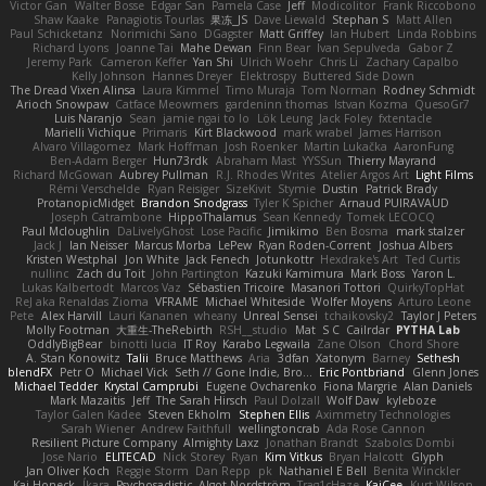
Victor Gan
Walter Bosse
Edgar San
Pamela Case
Jeff
Modicolitor
Frank Riccobono
Shaw Kaake
Panagiotis Tourlas
果冻_JS
Dave Liewald
Stephan S
Matt Allen
Paul Schicketanz
Norimichi Sano
DGagster
Matt Griffey
Ian Hubert
Linda Robbins
Richard Lyons
Joanne Tai
Mahe Dewan
Finn Bear
Ivan Sepulveda
Gabor Z
Jeremy Park
Cameron Keffer
Yan Shi
Ulrich Woehr
Chris Li
Zachary Capalbo
Kelly Johnson
Hannes Dreyer
Elektrospy
Buttered Side Down
The Dread Vixen Alinsa
Laura Kimmel
Timo Muraja
Tom Norman
Rodney Schmidt
Arioch Snowpaw
Catface Meowmers
gardeninn thomas
Istvan Kozma
QuesoGr7
Luis Naranjo
Sean
jamie ngai to lo
Lök Leung
Jack Foley
fxtentacle
Marielli Vichique
Primaris
Kirt Blackwood
mark wrabel
James Harrison
Alvaro Villagomez
Mark Hoffman
Josh Roenker
Martin Lukačka
AaronFung
Ben-Adam Berger
Hun73rdk
Abraham Mast
YYSSun
Thierry Mayrand
Richard McGowan
Aubrey Pullman
R.J. Rhodes Writes
Atelier Argos Art
Light Films
Rémi Verschelde
Ryan Reisiger
SizeKivit
Stymie
Dustin
Patrick Brady
ProtanopicMidget
Brandon Snodgrass
Tyler K Spicher
Arnaud PUIRAVAUD
Joseph Catrambone
HippoThalamus
Sean Kennedy
Tomek LECOCQ
Paul Mcloughlin
DaLivelyGhost
Lose Pacific
Jimikimo
Ben Bosma
mark stalzer
Jack J
Ian Neisser
Marcus Morba
LePew
Ryan Roden-Corrent
Joshua Albers
Kristen Westphal
Jon White
Jack Fenech
Jotunkottr
Hexdrake's Art
Ted Curtis
nullinc
Zach du Toit
John Partington
Kazuki Kamimura
Mark Boss
Yaron L.
Lukas Kalbertodt
Marcos Vaz
Sébastien Tricoire
Masanori Tottori
QuirkyTopHat
ReJ aka Renaldas Zioma
VFRAME
Michael Whiteside
Wolfer Moyens
Arturo Leone
Pete
Alex Harvill
Lauri Kananen
wheany
Unreal Sensei
tchaikovsky2
Taylor J Peters
Molly Footman
大重生-TheRebirth
RSH__studio
Mat
S C
Cailrdar
PYTHA Lab
OddlyBigBear
binotti lucia
IT Roy
Karabo Legwaila
Zane Olson
Chord Shore
A. Stan Konowitz
Talii
Bruce Matthews
Aria
3dfan
Xatonym
Barney
Sethesh
blendFX
Petr O
Michael Vick
Seth // Gone Indie, Bro...
Eric Pontbriand
Glenn Jones
Michael Tedder
Krystal Camprubi
Eugene Ovcharenko
Fiona Margrie
Alan Daniels
Mark Mazaitis
Jeff
The Sarah Hirsch
Paul Dolzall
Wolf Daw
kyleboze
Taylor Galen Kadee
Steven Ekholm
Stephen Ellis
Aximmetry Technologies
Sarah Wiener
Andrew Faithfull
wellingtoncrab
Ada Rose Cannon
Resilient Picture Company
Almighty Laxz
Jonathan Brandt
Szabolcs Dombi
Jose Nario
ELITECAD
Nick Storey
Ryan
Kim Vitkus
Bryan Halcott
Glyph
Jan Oliver Koch
Reggie Storm
Dan Repp
pk
Nathaniel E Bell
Benita Winckler
Kai Honeck
Íkara
Psychosadistic
Algot Nordström
Trag1cHaze
KaiCee
Kurt Wilson