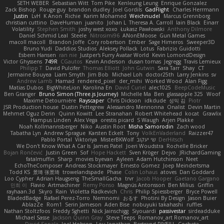
SETH WEBER
Sebastian Witt
Tom Pike
Kenleung Leung
Enrique Gonzalez
Zack Bishop
Rouge guy
brandon dudley
Joel Gordils
GadFlight
Charles Herrmann
Justin
LvH
K Anon
Richie
Karim Mohamed
Weichnudel
Marcus Grennborg
christian cuttino
DaveHuman
juanito
Johan L
Theresa A. Carroll
Iain Black
Einarr
Volatility
Stephen Smith
joshy west xoxo
Łukasz Pawłowski
Anthony Dilmore
Daniel Schmid Leal
Steele
Nitrosimi96
ANonEMoose
Gun Metal Games
macoll macoll
Brandon Joffe
Cory robertson
Ember
Sage Himeros
Sweeper3D
Bruno Yudi
Daddios Studios
Aleksey Pollack
Lotus
Fabrizio Guidotti
Esbern Hansen
ran nie
Justper's Furry Avatar World
Kevin LomondDesign
Victor Ghyssens
749R
CGautos
Kevin Anderson
dusan tomas
Jegregg
Travis Lemieux
Philipp T
David Pulcifer
Thomas Elliott
John Gutwin
Sara Tarr
Shay
CT
Jermaine Bouyea
Liam Smyth
Jim Bob
Michael Loh
doctor25th
Larry Jenkins
sv
Andrew Lamb
Hamad
rendered_pixel
der_mihi
Worked Wood
Alan Figg
Matias Dubos
BigWhiteLion
Karolina En
David Curiel
alec1025
BeepCodeMusic
Ben Granger
Bruno Simon (Three.js Journey)
Michelle Ma
Ben
glassapple 325
Woof
Maxime Detournière
Rayscaper
Chris Dickson
idkdude
성익 김
Piotr
JSR Production house
Dustin Pettegrew
Alessandro Mennonna
Onalist
Devin Martin
Mehmet Oguz Derin
Quinn Kowitt
Lee Stranahan
Robert Whitehead
kocat
Grawlix
Hampus Linden
Alex Vega
orestis picard
S Waugh
Arjen Plakke
Noah Kollmannsberger
Niko
Austin Root
Misha Samorodin
Zach wood
Tabatha Lyn
Andrew Sprague
Karsten Eckelt
Tony
VolkEnVaderland
Raizzer47
Pablo Portal
Viktoriya
MisterBKWolf
שי יעקוב
DerHitsch
We Don't Know What A Car Is
James Patel
Joeri Woudstra
Rochelle Bricker
Bojan Rončević
Justin Green
Sof
Hope Hackett
Sven Kröger
Dejvo
JRichardGaming
fatalmuffin
Sharp
movies byevan
Ayleen
Adam Hutchinson
Neet
EchoTheComposer
Andreas Stockmayer
Ernesto Gomez
Joep Meindertsma
Todd KS
景琦 张景琦
trowelandspade
Phase
Colin Lohaus
atoves
Dan Goddard
Loo Cypher
Adrian Haugseng
TheSmallGacha
trvr
Jacob Hooper
Gaetano Gargano
민희 이
Flavio
Artmachiner
Remy Ponso
Magnús Antonsson
Ben Milius
Griffin
rayhaan.3d
Skyro
Rain
Violetta Radkevich
Chris
Philip Spiessberger
Bryce Powell
BladedBadge
Rafael Perez-Torro
Nemnomi
おるす
Photini By Design
Jason Buier
AblazZe
Rom1
Serin Jameson
Aden Bise
nobuyuki takahashi
ruffles
Nathan Stoltzfoos
Freddy Sghetti
Nick Jainschigg
Siyouardi
passivestar
sirdeadduke
Michael Sasse
Jackson Quinn Gray
Steve Teeps
Romanov_art Romanov_art