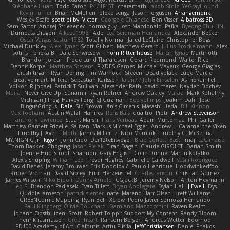
Stéphane Huart
Todd Eaton
P4C1F15T
charamath
Jakob Stolz
YeGrayHound
Kevin Turner
Brian McMullen
oleko senga
Jason Ferguson
Arrangemonk
Wesley Scafe
scott bilby
Victor
George e Chianese
Ben Visser
Albatross 3D
Sam Sartor
Andrej Striezenec
normalguy
Josh Macdonald
Pafka
Byeong Chul JIN
Dumbass Dragon
Alkaza1996
jAde
Lea Seidman Hernandez
Alexander Becker
Oscar Vargas
sastun1962
Totally Normal
Jared LeClaire
Christopher Bogs
Michael Dunkley
Alex Hyner
Scott Gilbert
Matthew Gerard
Julius Brockelmann
Alex
sotiris
Teneka B.
Dale Schwiesow
Thom Rittenhouse
Marcin Ignac
Martinotti
Brandon Jordan
Frode Lund Tharaldsen
Gerard Redmond
Walter Rice
Dennis Korpel
Matthew Stevens
PIXDES Games
Michael Mayeux
George Giagias
arash tirgari
Ryan Dening
Tim Warnock
Steven
Deadlyblack
Lupo Marcio
creative mart
M Tera
Sebastian Karlsson
Iaian7 / John Einselen
AsTheRainFell
Volkor
Rijndael
Patrick T Sullivan
Alexander Rath
david mares
Nayden Dochev
Moira
Never Give Up
Sunamii
Ryan Rohrer
Andrew Oakley
Maraz
Mark Kohalmy
Michigan J Frog
Harvey Fong
CJ Guzman
Beefyblimps
Joakim Dahl
Jose
BingusGringus
Dale
Sid Brown
Jānis Circenis
Masashi Ueda
Bill Kinnon
Max Topham
Austin Walzl
Hannes
Rens Bais
qualtro
Piotr
Andrew Stevenson
anthony lawrence
Stuart Marsh
Frans Verbaas
Adam Murtomaa
Phil Galler
Matthew Garnett-Frizelle
Saliven
Markus Michael Egger
Andrew
J
Caramel the Vixen
Timothy J. Aveni
Moth
James Miller
z
Nico Marniok
Timothy G. McKenna
MY.NIGNIG Jr.
Kigon
John Cido
Der12teEisvogel
Brad Corlett
Basti
maj
LaCimaise
Thom Bakker
Chogang
Jason Pielak
Tiran Dagan
Claude GIROLET
Darian Smith
Joenne Hub-Strobl
Shannon
Gary English
Colin Dunne
Martin Koťátko
Alexis Shuping
William Lee
Trevor Hughes
Gabriella Caldwell
Vasili Rodriguez
David Beneš
Jeremy Brouwer
Erik Dodolović
Paulo Henrique
Hoodwinkedfool
Ruben Vroman
David Sibley
Emil Herzenstiel
Charles Janson
Christian Gomez
James Wilson
Niko Bidoli
Danny Arnold
CGJackB
Jeremy Nelson
Anton Heymann
Leo S
Brendon Padjasek
Evan Tillett
Bryan Applegate
Dylan Hall
J Ewell
Dys
Quddle Jameson
patrick siemer
nate
Mareno Harr Olsen
Brett Williams
GREENCom'e Mapping
Ryan Bell
Xcrow
Pedro Javier Somoza Hernando
Paul Klingberg
Olivié Bouchard
Damiano Mazzocchini
Raven Realm
Johann Oosthuizen
Scott
Robert Tolppi: Support My Content
Randy Bloom
henrik rasmussen
Greenheart
Ransom Bergen
Andreas Wetter
Edomod
PD100 Academy of Art
Clafoutis
Arttu Piisila
JeffChristiansen
Daniel Phakos