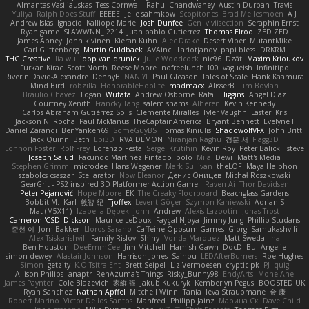
Almantas Vasiliauskas
Tess Cornwall
Rahul Chandwaney
Austin Durban
Travis
Yuliya
Ralph Does Stuff
EEEEE
Jelle sahmkow
Scopitones
Brad Mellesmoen
A J
Andrew Islas
Ignacio
Kalliope Marie
Josh Dunfee
Gen
viviisection
Seraphin Ernst
Ryan game
SLAWWNN_ 2214
Juan pablo Gutierrez
Thomas Elrod
ZED ZED
James Abney
John kivinen
Kieran Kuhn
Alec Drake
Desert Viber
MutantMike
Carl Glittenberg
Martin Guldbaek
AVAinc.
Lariotjandy
papi bless
DRKRM
THG Creative
lia wu
joop van drunick
Julie Woodcock
nic96
Dzät
Maxim Krioukov
Furkan Kirac
Scott North
Reese Moore
nofreelunch 100
vagueish
Infinitipo
Riverin David-Alexandre
DennyB
NAN YI
Paul Gleason
Tales of Scale
Hank Kaamura
Mind Bird
robzilla
HonorableHoplite
madmacx
AlisserB
Tim Boylan
Braulio Chavez
Logan
Wutata
Andrew Osborne
Rafal
Higgins
Angel Diaz
Courtney Xenith
Francky Tang
salem shams
Alheren
Kevin Kennedy
Carlos Abraham Gutiérrez Solis
Clemente Miralles
Tyler Vaughn
Laster
Kris
Jackson N. Rocha
Paul McManus
TheCaptainAmerica
Bryant Bennett
Evelyne I
Dániel Zarándi
BenYanken69
SomeGuyBS
Tomas Kiniulis
ShadowolfVFX
John Britti
Jack Quinn
Beth
Ebi3D
RVA DEMON
Niranjan Raghu
경문 서
Flagg3D
Lonnon Foster
Rolf Frey
Lorenzo Festa
Sergei Krutihin
Kevin Roy
Peter Balicki
steve
Joseph Salud
Facundo Martinez Pintado
polo
Mila
Dewi
Matt's Media
Stephen Grimm
microdee
Hans Wegener
Mark Sullivan
theLOF
Maya Halphon
szabolcs csaszar
Stellarator
Now Eleanor
Денис Оницев
Michał Roszkowski
GearGrit - PS2 inspired 3D Platformer Action Game!
Raven Ai
Thor Davidsen
Peter Pejanović
Hope Moore
EK
The Creaky Floorboard
Beachglass Gardens
Bobbit M.
Karl
敦智 紀
Tjoffex
Levent Göçer
Szymon Kaniewski
Adrian S
Mat (M5X11)
Izabella Dębek
john
Andrew
Alexis Lazootin
Jonas Trost
Cameron 'CSD' Dickson
Maurice LeDoux
Fayçal Njoya
Jimmy Jung
Phillip Studans
준현 이
Jorn Bakker
Lloros Sarano
Caffeine Oppsum Games
Giorgi Samukashvili
Alex Tsiskarishvili
Family Rislov
Shiny
Vonda Marquez
Matt Sweda
Ina
Ben Houston
DeeEmmCee
Jim Mitchell
Hamish Gawn
DocD
Bu
Angelie
simon dewey
Alastair Johnson
Harrison Jones
Saihou
LEDAfterBurners
Roe Hughes
Simon
getzity
K.O Tsitra Eht
Brett Seipel
Liz Vermoesen
cryptic pk
PJ
quig
Allison Philips
anaptr
RenAzuma's Things
Risky_Bunny98
EndyArts
Mone Ane
James Paynter
Cole Blazevich
家維 張
Jakub Kukuryk
Kemberlyn Pegus
BOOSTED UK
Ryan Sanchez
Nathan Apffel
Mitchell Winn
Tania
Ieva Straupmane
金 康
Robert Marino
Victor De los Santos
Manfred
Philipp Jainz
Марина Ск
Dave Child