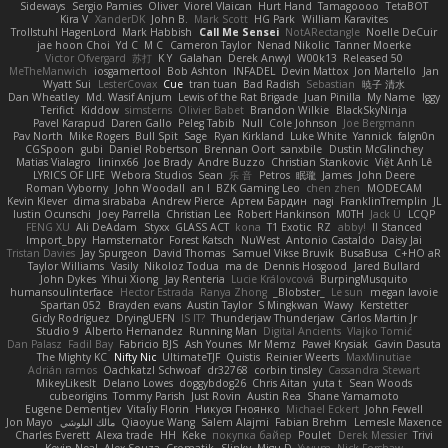
Sideways
Sergio Pamies
Oliver
Viorel Vlaican
Hurt Hand
Tamagoooo
TetaBOT
Kira V
XanderDK
John B.
Mark Scott
HG Park
William Karavites
Trollstuhl HagenLord
Mark Habbish
Call Me Sensei
NotARectangle
Noelle DeCuir
jae hoon Choi
Yd C
M C
Cameron Taylor
Nenad Nikolic
Tanner Moerke
Victor Ofvergard
苏打
K Y
Galahan
Derek Anwyl
W00k13
Released 50
MeTheManwich
iosgamertool
Bob Ashton
INFADEL
Devin Mattox
Jon Martello
Jan
Wyatt Sui
LesterCovax
Cue
tran tuan
Bad Radish
Sebastian
暁子 清水
Dan Wheatley
Md. Wasif Anjum
Lewis of the Rat Brigade
Juan Pinilla
My Name
Iggy
Terifict
Kiddow
simsterns
Olivier Babet
Brandon Wilkie
BlackSkyNinja
Pavel Karapud
Daren Gallo
Peleg Tabib
Null
Cole Johnson
Joe Bergmann
Pav North
Mike Rogers
Bull Spit
Sage
Ryan Kirkland
Luke White
Yannick
falgn0n
CGSpoon
gubi
Daniel Robertson
Brennan Oort
sanxbile
Dustin McGlinchey
Matias Vialagro
lininx66
Joe Brady
Andre Buzzo
Christian Stankovic
Việt Anh Lê
LYRICS OF LIFE
Webora Studios
Sean
乐 音
Petros
眠瓏
James
John Deere
Roman Vyborny
John Woodall
an l
BZK Gaming Leo
chen zhen
MODECAM
Kevin Klever
dima sirababa
Andrew Pierce
Артем Бардин
nagi
FranklinTremplin
JL
Iustin Ocunschi
Joey Parrella
Christian Lee
Robert Hankinson
M0TH
Jack Ü
LCQP
FENG XU
Ali DeAdam
Styxx
GLASS ACT
kona
T1 Exotic
RZ
abby!
ll Stanced
Import_bpy
Hamsternator
Forest Katsch
NuWest
Antonio Castaldo
Daisy Jai
Tristan Davies
Jay Spurgeon
David Thomas
Samuel Vikse Bruvik
BusaBusa
C+HO aR
Taylor Williams
Vasily
Nikoloz Todua
ma de
Dennis Hosgood
Jared Bullard
John Dykes
Yihui Xiong
Jay Renteria
Lucie Královcová
BurpingMusquito
humansoulinterface
Hector Estrada
Ranya Zhong
_Blobster_
Le sun
megan lavoie
Spartan 052
Brayden evans
Austin Taylor
S Mingkwan
Wawy
Kerstetter
Gicly Rodríguez
DryingUEFN
IS IT?
Thunderjaw Thunderjaw
Carlos Martin Jr
Studio 9
Alberto Hernandez
Running Man
Digital Ancients
Vlajko Tomić
Dan Palasz
Fadil Bay
Fabricio BJS
Ash Younes
Mr Memz
Paweł Krysiak
Gavin Dasuta
The Mighty KC
Nifty Nic
UltimateTJF
Quistis
Reinier Weerts
MaxMinutiae
Adrián ramos
Oachkatzl Schwoaf
dr32768
corbin tinsley
Cassandra Stewart
MikeyLikesIt
Delano Lowes
doggybdog26
Chris Aitan
yuta t
Sean Woods
cubeorigins
Tommy Parish
Just Rovin
Austin Rea
Shane Yamamoto
Eugene Dementjev
Vitaliy Florin
Никуся Гноянко
Michael Eckert
John Fewell
Jon Mayo
مالك البلوشي
Qiaoyue Wang
Salem Alajmi
Fabian Brehm
Lemesle Maxence
Charles Everett
Alexa trade
HH
Keke
покупка байер
Poulet
Derek Messier
Trivi