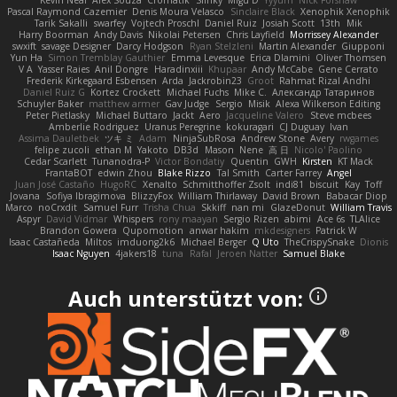
Kevin Neal
Alex Souza
Cromatik
Slinky
Migu D
Yyyum
Nick Forshaw
Pascal Raymond Cazemier
Denis Moura Velasco
Sinclaire Black
Xenophik Xenophik
Tarik Sakalli
swarfey
Vojtech Proschl
Daniel Ruiz
Josiah Scott
13th
Mik
Harry Boorman
Andy Davis
Nikolai Petersen
Chris Layfield
Morrissey Alexander
swxift
savage Designer
Darcy Hodgson
Ryan Stelzleni
Martin Alexander
Giupponi
Yun Ha
Simon Tremblay Gauthier
Emma Levesque
Erica Dlamini
Oliver Thomsen
V A
Yasser Raies
Anil Dongre
Haradinxiii
Khupaar
Andy McCabe
Gene Cerrato
Frederik Kirkegaard Esbensen
Arda
Jackrobin23
Groot
Rahmat Rizal Andhi
Daniel Ruiz G
Kortez Crockett
Michael Fuchs
Mike C.
Александр Татаринов
Schuyler Baker
matthew armer
Gav Judge
Sergio
Misik
Alexa Wilkerson Editing
Peter Pietlasky
Michael Buttaro
Jackt
Aero
Jacqueline Valero
Steve mcbees
Amberlie Rodriguez
Uranus Peregrine
kokuragari
CJ Duguay
Ivan
Assima Dauletbek
ツキ ミ
Adam
NinjaSubRosa
Andrew Stone
Avery
rwgames
felipe zucoli
ethan M
Yakoto
DB3d
Mason
Nene
高 日
Nicolo' Paolino
Cedar Scarlett
Tunanodra-P
Victor Bondatiy
Quentin
GWH
Kirsten
KT Mack
FrantaBOT
edwin Zhou
Blake Rizzo
Tal Smith
Carter Farrey
Angel
Juan José Castaño
HugoRC
Xenalto
Schmitthoffer Zsolt
indi81
biscuit
Kay
Toff
Jovana
Sofiya Ibragimova
BlizzyFox
William Thirlaway
David Brown
Babacar Diop
Marco
noCrxdit
Samuel Furr
Trisha Chua
Skkiff
nan mi
GlazeDonut
William Travis
Aspyr
David Vidmar
Whispers
rony maayan
Sergio Rizen
abimi
Ace 6s
TLAlice
Brandon Gowera
Qupomotion
anwar hakim
mkdesigners
Patrick W
Isaac Castañeda
Miltos
imduong2k6
Michael Berger
Q Uto
TheCrispySnake
Dionis
Isaac Nguyen
4jakers18
tuna
Rafal
Jeroen Natter
Samuel Blake
Auch unterstützt von: