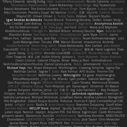
Tiffany Edwards
iaksdfg fodkg
ressii
Ioannis Athanasiadis
Nicolò Caterina
aureliana
Khuthadzo Ratshilumela
Grant Mckenney
Tadin Brego
Koji Tsukamoto
Rasool Abrahams
The Entire Universe
Dhruv Singh
Tom Byrom
Łukasz Majorczyk
Niko Tuononen
Pranshu Goyal
Mr Malone
OnPui
王庚
극단수작
Cédrick
Maxime
Wayne120
Omair Omari
L
Yuma Taesu
Kristian
Skyzee's Studio
Igor Sirotov Architects
Teunis Woord
Tinkering Monkey
Stefan
Devan Stolp
Rylai Crestfall
Josh Bishop
xuchang jiang
Hlynur G Asgeirsson
Anonymous Axolotl
Art Ov Nekromorph
正 明
Felix gogo
Joe Ford
Simon
Mana and Mayhem
Abdelkouddouss
ChengXi Yu
Michael Wilson
Amaury Faucon
Njan
Adenta Dar
Brandon Belisle
Karl-Heinz Köster
Ghoulishlycool
Jarle Styve
DHFG
name
Håkan Fors
nathan
Spidey
Jack Rao
Cristian Vigliano
Noah Kollmannsberger
Lutz
Jude Matanguihan
Tezuka
ETM
Marcin Biernat
miaukenzie
Andrew
Horald Bartoldt
ttitim Tang
sahin
Ulises Maldonado
Ben Carlisle
Jake Messer
Exacute3D
주호 정
Ethan Cohen
Metix
Igor Rodriguez
朋弥 林
Hank Logsdon
Elias
Javier Garay
Greg Miller
Wonder Lizard588
Gliese 570
Wiola Miszczak
Irina
Олег Гладков
凌太 上村
hullin thierry
Jackson L.
Harri Myllynen
Bojan Kostovic
Owen Connor
Gabriel Chvyrev
Wixer
Wasu Ju'Nior
mrthethatone
SketchedAnimationStudios
Daniel Larios-parra
Pablo
selvinsworld
Payton Heniser
Michael Hays
Vae
Bryan Kirkwood
Worthington
Creating Simpires
Sigma Eta
Matthias Carrick
Sagida T
Eddy
Raik Remus
APS Studio
Yvonne Ott
Menyhárt Marcell
Matthew Lowery
MrIncognito
Ed garas
Realmwrights
MikusMasquerade
jorge R
Ns
Khaidu
ryan jordan
Gabriel Malmgren
Dan Bojorquez Angulo
Williem McWhorter
Liam Tanaka
Mahmoud Khetabi
יניב חלה
Sladana Vukoja
Tom Weijnjes
jen
Danarogon
Streemer
Eli Mason
James Simpson
Hollow_Jenza
eje
지환 이
log
luke harrison
C
Ray Delapaz
Dmytro
Noah Couallier
Character34
indiiglo
Javlonbek rajabbayev
Crewman 47
Isabelle Lamarque
Michael Shimniok
Jonathan Harris
Andrea Lorenzo Mereghetti
Nils Ringlstetter
Osbiel Roque Arocha
Rebecca
Humza R Iqbal CombatNinja1269
laddc
sellig64
Javier
Radix N
Ariel Ilmari Kajava
Brandon DeLauney
Geoff Allen
Kamran Kadirov
MELUIP Store
Alpha3
Spotty Spotty YQ
TrixMix
Julian Quintero
julian reyes
Nareon
claytpn
Alquiler PS5
Era Rerza
bjgrimoari
Caleb Mcmullen
giovanni varani
Mackenzie
KuroShi
michael sierra
Nameless Renders
MMDCRAZED
DivineXavier
DEATHSTEED
Cli4D
vamsidhar reddy
Jack Taylor
Olov Melander
James Barrie
Bryant Price
DEEPNOX
Pen
Michael Koschmieder
pato dlgv
Wrinkly Blink
Ruben
Jesper Elling
Onooka
Kseniya
Boo Bugless
Mesaland