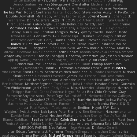
UncleJesseppe
Mike Duncan
Rene
名氏 无
Chris Priscott
Thomas Rigg
Derrick Graham
yankee (derogatory)
Overshafter
Madeleine Andersson
Nahuel Adreani
Dennis Smolek
Mythina
Noward Beast
Valerian Vardania
The Taxi Man
Robert Contreras
Azerta
HoboGod
Steve Pedler
Austyn K
PixelScribe
Double Downshift
Mr. Happy
Andrey Lebrov
sbuk
Edward Swartz
Jonah Edick
Wahrgrave
Dom Guerrera
Jazza
N_COUNTER
Artem Beitsch
Iryna Osadcha
Diran Bebekian
Caleb Slagle
Baptiste Belmudes
GrizzlyBeard
CJ
Troy
Chrisie
Morrissey Alexander
Harpbeats
charliehsy
Gregory Cook
Lulu
ExplorePolo
Danny Taurus
kay
Christian Forsgren
Venky
qwerty qwerty
Damon Hardy
Trevor McGee
Alan Pimm
Aku
Danilo Pipi
3DQuake
PooMagoo
Cristian
montrose edmonds
Harry
Frank Lundin
Cory Kutschker
Marcos Antonio
Randy "Blue" Bowden
david curiel
Rune
Nicky Brownell
Sibusiso Mauze
wpbirney420
T. Stargazer
Punit Chaturvedi
Andrew Barrie
Minehow
Mon1k4
Mitchell Kirkwood
Mike Bonafede
Keith Bridges
Kamila Novakova Tereza Nemcova
Wogan May
NefaroX
Stanley Chen榕樹
Unearthly Interactive
Jay
Joseph McKinnon
지후 이
Rafael Jimenez
Colin Langley
Juan M Ortiz
yusuf kodat
Taliesin River
GrimeOnADime
Cabot3D
Paola Avanzo
Sarah
Philipp Krombusch
Anthony Rosbottom
Danik Z
Herminia Alexandra Franco Parra
Hunter R
Vito Petrović
Saint Deluca
Sentient chicken noodle soup
Robbe Callewaert
Michael
Shalekendar
Alexander Levenson
James
Ma. Cristina Risoli
Yota chiba
Dean Simonds
Mark Sanderson
Alexandre Lhote
hazel bat
Abhijit Prasanth
Ben Hoffman
Matthew Edgmon
Tara Exotic
Juha Lindfors
Haydon Costall
Gonzako
Tim Winkelmann
Joel Green
Cody Chow
Miguel Mendez
Mario Epsley
dvdcusick
Philippe Bartholi
Carlos Cardenas Negro
Squak Box
Chlo Christine
Gray
Someone Anyone
sonal
Peter Page
Saturnis#6115
Heriberto Reinoso Gallegos
Elena T
Strogg
DaskalosBCE
ManiacMayo
Michael Hirschfelder
Joshua Palfrey
A
Maximino Huertas Vila
Shansen
Pureon
Rinalds Miļicins
Monica Pirvu
家俊 吴
Jahluu
Paul Marshall
Tabia Lourenco
Redlion
HeyoNSFW
Darry
Wojciech Świątkiewicz
Jack Lynch
Peter Siemens
Ben Berntsen
Nananekoko
Ian
Davide Bortoletti
Coral
Heather Walker
Jonathan Shelley
Martín Franchi
Bianca Goldbach
Beefree
治英 矢島
Caleb Simmons
Nathan
baitham i
Maet
Jean
Fenice Ardente
Fabian Norrby
Fatimah Aziz
Andrew
Johanna Fate
Mike Weber
HARRISON PARKER
Ned Fullsom
Ergo Venatus
D
Marco De mitri
Iulian-Eduard Varvara
Jack Plummer
Temple Simpson
Jonathan Diaz
Jadriaan
paul paviot
Emma Reynolds
Michael Rampe
Anna Kasunic
mleczyk
Valeria Rosales