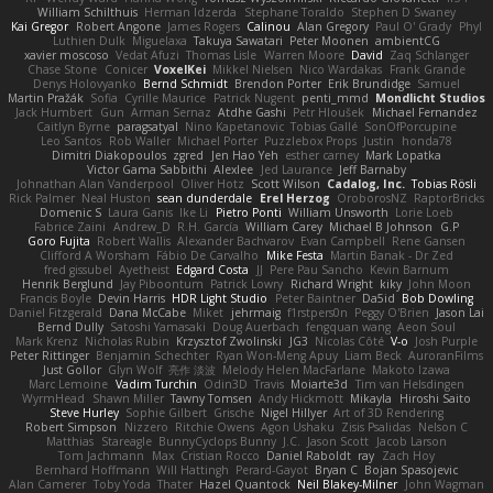
William Schilthuis
Herman Idzerda
Stephane Toraldo
Stephen D Swaney
Kai Gregor
Robert Angone
James Rogers
Calinou
Alan Gregory
Paul O' Grady
Phyl
Luthien Dulk
Miguelaxa
Takuya Sawatari
Peter Moonen
ambientCG
xavier moscoso
Vedat Afuzi
Thomas Lisle
Warren Moore
David
Zaq Schlanger
Chase Stone
Conicer
VoxelKei
Mikkel Nielsen
Nico Wardakas
Frank Grande
Denys Holovyanko
Bernd Schmidt
Brendon Porter
Erik Brundidge
Samuel
Martin Pražák
Sofia
Cyrille Maurice
Patrick Nugent
penti_mmd
Mondlicht Studios
Jack Humbert
Gun
Arman Sernaz
Atdhe Gashi
Petr Hloušek
Michael Fernandez
Caitlyn Byrne
paragsatyal
Nino Kapetanovic
Tobias Gallé
SonOfPorcupine
Leo Santos
Rob Waller
Michael Porter
Puzzlebox Props
Justin
honda78
Dimitri Diakopoulos
zgred
Jen Hao Yeh
esther carney
Mark Lopatka
Victor Gama Sabbithi
Alexlee
Jed Laurance
Jeff Barnaby
Johnathan Alan Vanderpool
Oliver Hotz
Scott Wilson
Cadalog, Inc.
Tobias Rösli
Rick Palmer
Neal Huston
sean dunderdale
Erel Herzog
OroborosNZ
RaptorBricks
Domenic S
Laura Ganis
Ike Li
Pietro Ponti
William Unsworth
Lorie Loeb
Fabrice Zaini
Andrew_D
R.H. García
William Carey
Michael B Johnson
G.P
Goro Fujita
Robert Wallis
Alexander Bachvarov
Evan Campbell
Rene Gansen
Clifford A Worsham
Fábio De Carvalho
Mike Festa
Martin Banak - Dr Zed
fred gissubel
Ayetheist
Edgard Costa
JJ
Pere Pau Sancho
Kevin Barnum
Henrik Berglund
Jay Piboontum
Patrick Lowry
Richard Wright
kiky
John Moon
Francis Boyle
Devin Harris
HDR Light Studio
Peter Baintner
Da5id
Bob Dowling
Daniel Fitzgerald
Dana McCabe
Miket
jehrmaig
f1rstpers0n
Peggy O'Brien
Jason Lai
Bernd Dully
Satoshi Yamasaki
Doug Auerbach
fengquan wang
Aeon Soul
Mark Krenz
Nicholas Rubin
Krzysztof Zwolinski
JG3
Nicolas Côté
V-o
Josh Purple
Peter Rittinger
Benjamin Schechter
Ryan Won-Meng Apuy
Liam Beck
AuroranFilms
Just Gollor
Glyn Wolf
亮作 淡波
Melody Helen MacFarlane
Makoto Izawa
Marc Lemoine
Vadim Turchin
Odin3D
Travis
Moiarte3d
Tim van Helsdingen
WyrmHead
Shawn Miller
Tawny Tomsen
Andy Hickmott
Mikayla
Hiroshi Saito
Steve Hurley
Sophie Gilbert
Grische
Nigel Hillyer
Art of 3D Rendering
Robert Simpson
Nizzero
Ritchie Owens
Agon Ushaku
Zisis Psalidas
Nelson C
Matthias
Stareagle
BunnyCyclops Bunny
J.C.
Jason Scott
Jacob Larson
Tom Jachmann
Max
Cristian Rocco
Daniel Raboldt
ray
Zach Hoy
Bernhard Hoffmann
Will Hattingh
Perard-Gayot
Bryan C
Bojan Spasojevic
Alan Camerer
Toby Yoda
Thater
Hazel Quantock
Neil Blakey-Milner
John Wagman