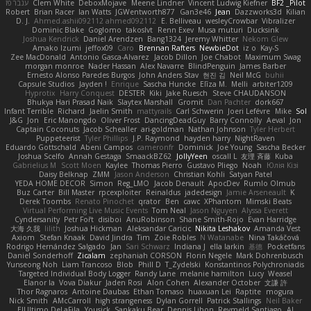
ענבר פז
Clem White
DeboxMojave
Meene Lindner
Vincent Ludwig Kiefner
BF2 _Pilot
Robert
Brian Racer
Ian Watts
JGWentworth877
Gan3e46
Jean
Dazzworks3d
Kilian
D. J.
Ahmed.ashii092112 ahmed092112
E. Belliveau
wesleyCrowbar
Vibralizer
Dominic Blake
Goglomo
takoslvt
Renn Exev
Musa muturi
Ducksink
Joshua Kendrick
Daniel Arendzen
Bang1324
Jeremy Whitter
Nekom Glew
Amako Izumi
jeffox09
Caro
Brennan Rafters
NewbieDot
iz o
Kay-S
Zee MacDonald
Antonio Gasca-Alvarez
Jacob Dillon
Joe Chabot
Maximum Swag
morgan monroe
Nader Hassan
Alex Navarre
BlindPenguin
James Barber
Ernesto Alonso Paredes Burgos
John Anders Stav
현진 김
Neil McG
buhii
Capsule Studios
Jayden !
Enrique
Sascha Huncke
Elīza M.
Melli
arbiter1209
Hyprotix
Harry Conquest
DESTER
Kiki
Jake Ruesch
Steve CHAUDANSON
Bhukya Hari Prasad Naik
Slaytex Marshall
Gromit
Dan Pachter
dork667
Infant Terrible
Richard
Jaelin Smith
mattyrails
Carl Schwerin
Joeri Lefévre
Mike
Sol
J&G
Jon
Eric Manongdo
Oliver Frost
DancingDeadGuy
Barry Connolly
Aeval
Jon
Captain Coconuts
Jacob Schealler
ari-goldman
Nathan Johnson
Tyler Herbert
Puppeteerist
Tyler Phillips
J.P. Raymond
hayden harry
NightRaven
Eduardo Gottschald
Abeni Campos
cameronfr
Dominick
Joe Young
Sascha Becker
Joshua Scelfo
Annah Gestaga
SmaackBZ62
JollyYeen
oscall L
友理 斉藤
Kuba
Gabrielius M
Scott Moen
Kaylee
Thomas Pierro
Gustavo Pliego
Noah
Юлія Кізі
Daisy Belknap
ZMM
Jason Anderson
Christian Kohli
Satyan Patel
YEDA HOME DECOR
Simon
Reg_LMO
Jacob Denault
ApocDev
Rumlo Olmub
Buz Carter
Bill Master
rpcexploiter
Reinaldus
jadedesign
Jamie Arseneault
K
Derek Toombs
Renato Pinochet
qrator
Ben
cawc
XPhantom
Mimski Beats
Virtual Performing Live Music Events
Tom Neal
Jason Nguyen
Alyssa Everett
Cyndersanity
Petr Fořt
disiboi
AnuRobinson
Shane Smith-Rojo
Evan Harridge
大海 久我
lilith
Joshua Hickman
Aleksandar Caricic
Nikita Leshakov
Amanda Vest
Axiom
Stefan Knaak
David Jindra
Tim
Zoie Robles
N Watanabe
Nina Takáčová
Rodrigo Hernández Salgado
Jan
Sari Schwarz
Indiana J
ella larkin
基德
Pocketfans
Daniel Sonderhoff
Zicalam
zephaniah CORSON
Florin Negele
Mark Dohrenbusch
Yunseong Noh
Liam Trancoso
Blob
Phill D
T_Zydelski
Konstantinos Polychroniadis
Targeted Individual Body Logger
Randy Lane
melanie hamilton
Lucy
Weasel
Elanor la
Vova Diakur
Jaden Rosi
Alon Cohen
Alexander October
文謙 許
Thor Ragnaros
Antoine Daubas
Ethan Tomaso
huaxuan Lei
Raptite
mogura
Nick Smith
AMcCarroll
high strangeness
Dylan Gorrell
Patrick Stallings
Neil Baker
ElUltimo DeLaFila
Yousick
Sankaku Bear
Dennis Libon
Reymeld Santiago
AJ