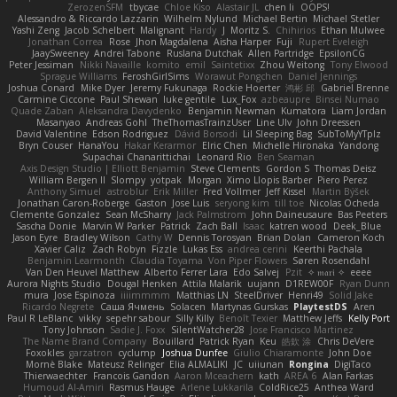
ZerozenSFM
tbycae
Chloe Kiso
Alastair JL
chen li
OOPS!
Alessandro & Riccardo Lazzarin
Wilhelm Nylund
Michael Bertin
Michael Stetler
Yashi Zeng
Jacob Schelbert
Malignant
Hardy
J
Moritz S.
Chihirios
Ethan Mulwee
Jonathan Correa
Rose
Jhon Magdalena
Aisha Harper
Fuji
Rupert Eveleigh
JaaySweeney
Andrei Tabone
Ruslana Dutchak
Allen Partridge
EpsilonCG
Peter Jessiman
Nikki Navaille
komito
emil
Saintetixx
Zhou Weitong
Tony Elwood
Sprague Williams
FeroshGirlSims
Worawut Pongchen
Daniel Jennings
Joshua Conard
Mike Dyer
Jeremy Fukunaga
Rockie Hoerter
鸿彬 邱
Gabriel Brenne
Carmine Ciccone
Paul Shewan
luke gentile
Lux_Fox
azbeaupre
Binsei Numao
Quade Zaban
Aleksandra Davydenko
Benjamin Newman
Kumatora
Liam Jordan
Masanyao
Andreas Gohl
TheThomasTrainzUser
Line Ulv
John Dreessen
David Valentine
Edson Rodriguez
Dávid Borsodi
Lil Sleeping Bag
SubToMyYTplz
Bryn Couser
HanaYou
Hakar Kerarmor
Elric Chen
Michelle Hironaka
Yandong
Supachai Chanarittichai
Leonard Rio
Ben Seaman
Axis Design Studio | Elliott Benjamin
Steve Clements
Gordon S
Thomas Deisz
William Bergen II
Slompy
yotpak
Morgan
Ximo Llopis Barber
Piero Perez
Anthony Simuel
astroblur
Erik Miller
Fred Vollmer
Jeff Kissel
Martin Býšek
Jonathan Caron-Roberge
Gaston
Jose Luis
seryong kim
till toe
Nicolas Ocheda
Clemente Gonzalez
Sean McSharry
Jack Palmstrom
John Daineusaure
Bas Peeters
Sascha Donie
Marvin W Parker
Patrick
Zach Ball
Isaac
katren wood
Deek_Blue
Jason Eyre
Bradley Wilson
Cathy W
Dennis Torosyan
Brian Dolan
Cameron Koch
Xavier Caliz
Zach Robyn
Fizzle
Lukas Ess
andrea cerini
Keerthi Pachala
Benjamin Learmonth
Claudia Toyama
Von Piper Flowers
Søren Rosendahl
Van Den Heuvel Matthew
Alberto Ferrer Lara
Edo Salvej
Pzit
✧ 𝔪𝔞𝔯𝔦 ✧
eeee
Aurora Nights Studio
Dougal Henken
Attila Malarik
uujann
D1REW00F
Ryan Dunn
mura
Jose Espinoza
iiiimmmm
Matthias LN
SteelDriver
Henri49
Solid Jake
Ricardo Negrete
Саша Ячмень
Solacen
Martynas Gurskas
PlaytestDS
Aren
Paul R LeBlanc
vikky
sepehr sabour
Silly Killy
Benoît Texier
Matthew Jeffs
Kelly Port
Tony Johnson
Sadie J. Foxx
SilentWatcher28
Jose Francisco Martinez
The Name Brand Company
Bouillard
Patrick Ryan
Keu
皓欽 涂
Chris DeVere
Foxokles
garzatron
cyclump
Joshua Dunfee
Giulio Chiaramonte
John Doe
Mornè Blake
Mateusz Relinger
Elia ALMALIKI
JC
uiiunan
Rongina
DigiTaco
Thierwaechter
Francois Gandon
Aaron Mceachern
kath
AREA 6
Alan Farkas
Humoud Al-Amiri
Rasmus Hauge
Arlene Lukkarila
ColdRice25
Anthea Ward