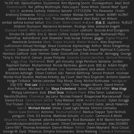
תמר פלג טל
Kaleo/Dalton
Duzemine
Kim Myeong Soom
nicolaspetton
Alan Stoll
Greenlines78
Kie
Jeffrey McIlmoyle
Felix Lopez
Steve White
Daniel Warf
Syed
혜영 전
andrew Carbery
Federico Salvetti
C1T1Z333N
The Paraverse
Chem
Anthony Delasanta
Minja Lojanica
roddye
Melissa Farrell
Stilian
ꌃ꒒ꀎꋪꋪꌩ ꀘꈤꀤꁅꃅ꓄
Adrien Alexandre
Rab
Thomas Woodward
Alan Bakir
Ian Wilson
venkat rathna kumar talluri
Eric Chan
Steve Girard
n d o n
思涵 王
captkiro
N-JELLY
Kristinn Sturluson
Marianne Andersen
Rodrigo Silva
adelaide begalli
Duncan Hewitt
Mattias Lundstrom
Rowan Gipe
coshichi
Sounds And Dungeons
Smoke EA Graffiti
Eric G
Karen Collins
Joseph Krzywoszyja
Nathanaël Platz
FlameTop
AshenBone
Josh Strawder
Inês Sousa
Fennec
gaggle
Digital Prophet
Vsevolods Gniteckis
Mark
Tristan Voulelis
Walter Weaver
Alex Stephens
Luthonium Virtual Heritage
Илья Снопков
Alphaology
Arthur
Moto Designshop
Sandra
Classical Salamander
Stefan Plösser
Julian Rai Anwor
Mythical X Customs
Harrison Gafford
nost
Hemen Galal
GonzoNole
Zineb mounfik
damageg
George
Tony Li
For Got U
Canun
Juuso Pohjola
Gerardo Quiros Sanchez
Samuel Benning
piggy chop
Nathanaël
Beth
jan moudry
Jorge Panduro Santana
Jordan
Raphael Dahan
Muhammad
Nicola Baribeau
gavin poss
宣臣 紀
Adam Knight
Jeshire Kiten Katt
Samuel Bidne
Lisa
toomanydans
Jack saksik
Arianna Mex
Brooklen Ashleigh
Oliver Cretton
kiki
Patrick Balthrop
Simon Probert
micheal
Mortal Void Studios
Mathias Kirkeby
Jay Court
Bart Paul Dujardin
Anilene Gassner
Holger Tollbäck
Nikita Lebedev
Filip Morys
Doxy
Michel Kinfoussia
lewdgazer
川頁 可可
First Last
Bob Anderson
Ofek Chen
Keegan Moore
David French
Alex Pehotin
Michael R
Sai
Maya Enderland
Sxcret
WILLIAM HTAY
Misa Vlogs
Philipp Lehmann
bob
Elliot Sloss
William Peart
Effex Talon
Lukatonny
NautiluStudios
Chanakya
Jay Lane
Nicolas Fossard
Владислав Жуковський
Raje
Daviid Enzo
Carl-Simon Sahlin
Toby Watson
אלמוג
Andrei Barsan
Dylan Scruggs
Trul Trulsen
Maria Diavolova
Ian Brennan
なのは
Vincent Gates
Jakub Hasanov
Ivan R
Michael Keutel
Ishika
Coast Light Media
Hiromi Uematsu
Marco Scala Bertolin
Antonio
NocturnalKestrel
Markus Trappe
Tyler Nichols
penguin
Chris
D3 Anima
Matthew Schultz
Ali Jaafar
Cameron A Miele
Илья Несенюк
Reperak
alberto echavarria
Rod Barksdale
M M
Martin Kempster
Somebodyoncetoldme
Josh Laxen
Oliver Danielsen
Alex Duncan
silas 2534455
Carro1001
Thomas Anderson
Daniel Wilson
RAfort
Owen Maynard
Nico Cloud
George M. Dyck
Thbatcos
Dmytro Volovnenko
Stina Walberg
Cosmas A Demetriou