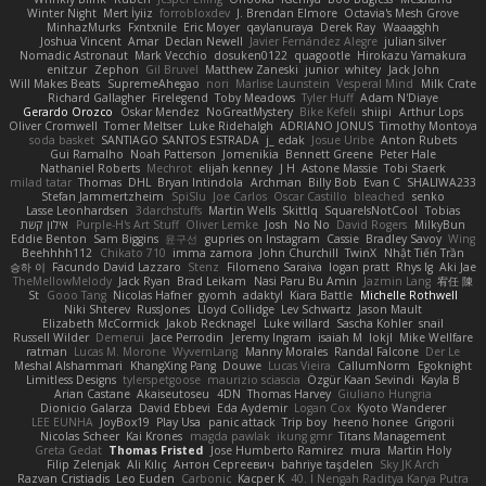
Winter Night
Mert İyiiz
forrobloxdev
J. Brendan Elmore
Octavia's Mesh Grove
MinhazMurks
Fxntxnile
Eric Moyer
qaylanuraya
Derek Ray
Waaagghh
Joshua Vincent
Amar
Declan Newell
Javier Fernández Alegre
julian silver
Nomadic Astronaut
Mark Vecchio
dosuken0122
quagootle
Hirokazu Yamakura
enitzur
Zephon
Gil Bruvel
Matthew Zaneski
junior
whitey
Jack John
Will Makes Beats
SupremeAhegao
nori
Marlise Launstein
Vesperal Mind
Milk Crate
Richard Gallagher
Firelegend
Toby Meadows
Tyler Huff
Adam N'Diaye
Gerardo Orozco
Oskar Mendez
NoGreatMystery
Bike Kefeli
shiipi
Arthur Lops
Oliver Cromwell
Tomer Meltser
Luke Ridehalgh
ADRIANO JONUS
Timothy Montoya
soda basket
SANTIAGO SANTOS ESTRADA
j_ edak
Josue Uribe
Anton Rubets
Gui Ramalho
Noah Patterson
Jomenikia
Bennett Greene
Peter Hale
Nathaniel Roberts
Mechrot
elijah kenney
J H
Astone Massie
Tobi Staerk
milad tatar
Thomas
DHL
Bryan Intindola
Archman
Billy Bob
Evan C
SHALIWA233
Stefan Jammertzheim
SpiSlu
Joe Carlos
Oscar Castillo
bleached
senko
Lasse Leonhardsen
3darchstuffs
Martin Wells
Skittlq
SquareIsNotCool
Tobias
אילון קשת
Purple-H's Art Stuff
Oliver Lemke
Josh
No No
David Rogers
MilkyBun
Eddie Benton
Sam Biggins
윤구선
gupries on Instagram
Cassie
Bradley Savoy
Wing
Beehhhh112
Chikato 710
imma zamora
John Churchill
TwinX
Nhật Tiến Trần
승하 이
Facundo David Lazzaro
Stenz
Filomeno Saraiva
logan pratt
Rhys lg
Aki Jae
TheMellowMelody
Jack Ryan
Brad Leikam
Nasi Paru Bu Amin
Jazmin Lang
宥任 陳
St
Gooo Tang
Nicolas Hafner
gyomh
adaktyl
Kiara Battle
Michelle Rothwell
Niki Shterev
RussJones
Lloyd Collidge
Lev Schwartz
Jason Mault
Elizabeth McCormick
Jakob Recknagel
Luke willard
Sascha Kohler
snail
Russell Wilder
Demerui
Jace Perrodin
Jeremy Ingram
isaiah M
lokjl
Mike Wellfare
ratman
Lucas M. Morone
WyvernLang
Manny Morales
Randal Falcone
Der Le
Meshal Alshammari
KhangXing Pang
Douwe
Lucas Vieira
CallumNorm
Egoknight
Limitless Designs
tylerspetgoose
maurizio sciascia
Özgür Kaan Sevindi
Kayla B
Arian Castane
Akaiseutoseu
4DN
Thomas Harvey
Giuliano Hungria
Dionicio Galarza
David Ebbevi
Eda Aydemir
Logan Cox
Kyoto Wanderer
LEE EUNHA
JoyBox19
Play Usa
panic attack
Trip boy
heeno honee
Grigorii
Nicolas Scheer
Kai Krones
magda pawlak
ikung gmr
Titans Management
Greta Gedat
Thomas Fristed
Jose Humberto Ramirez
mura
Martin Holy
Filip Zelenjak
Ali Kılıç
Антон Сергеевич
bahriye taşdelen
Sky JK Arch
Razvan Cristiadis
Leo Euden
Carbonic
Kacper K
40. I Nengah Raditya Karya Putra