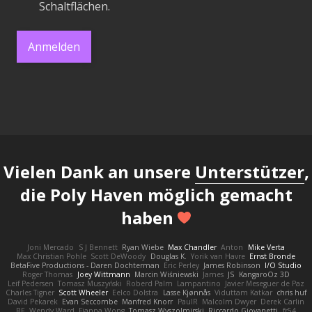
Schaltflächen.
Anmelden
Vielen Dank an unsere
Unterstützer
,
die Poly Haven möglich gemacht
haben
Joni Mercado
S J Bennett
Ryan Wiebe
Max Chandler
Anton
Mike Verta
Max Christian Pohle
Scott DeWoody
Douglas K.
Yorik van Havre
Ernst Bronde
BetaFive Productions - Daren Dochterman
Eric Perley
James Robinson
I/O Studio
Roger Thomas
Joey Wittmann
Marcin Wiśniewski
James
JS
KangaroOz 3D
Leif Pedersen
Tomasz Muszyński
Roberd Palm
Lampantino
Javier Meseguer de Paz
Charles Tigner
Scott Wheeler
Eelco Dolstra
Lasse Kjønnås
Viduttam Katkar
chris huf
David Pekarek
Evan Seccombe
Manfred Knorr
PaulR
Malcolm Dwyer
Derek Carlin
RF
Wendy Ward
Fianna Wong
Tomasz Wyszolmirski
Riccardo Giovanetti
fr54