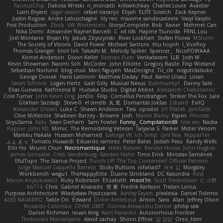
FacinusChip
Dakota Wreski
n_morcatti
killswitchkay
Charles Louie
Avaister
Liam Bryant
sagar sasson
rafael naranjo
Elijah
ELITE Scratch
Zack Kepner
Justin Rogow
Andre Labuschagne
lily ren
maxime vandecasteele
Vasyl Vasyliv
Post Production
Zbob
VW Winterstein
StorysComplete
Bob
Xavier
Mehmet Can
Nika Domi
Alexander Rayner-Barcelli
C
xd Idk
Hajime Tsunoda
FRNL Lou
Joel Montano
Bryan Hy
Jakub Zbyszynski
River Lockhart
Stefan Florea
MStorm
The Society of Visions
David Power
Michael Santoro
thu huynh
I_ViceRoy
Thomas Granger
bloli loli
Takashi M.
Melody Spiker
Spencer_
NicoPOWAAA
Kornel Anderson
Dixon Keller
Keenan Rush
Venkataram
LLB
Josh W.
Kevin Showman
Naomi Soh
McCoder
John Elliotte
Gregory Basile
Filip Wieland
Sebastian Norlund
blog cruvi
Marc Nguyen
MaxDezignz
Tic_cle
nogutidaisuke
George Dvorak
Haris Lattirom
Matthew Daday
Paul
Kamil Uriasz
Lirian
Sarah Schrock
Logan Hertz
Gaël Gilly
Musical Nexus
Buttmunky1
Danny Sale
Elias Guevara
Kathreena B
Huitaka Studio
Digital Abbot
Aleksandr Chebotariov
Cole Turner
John Kevin Ong
JonDo
Filip
Cornellus Pendrahgon
Striker The Fox
Lale
Gökhan Sazdağı
Steve-0
el smells
丸 黒
Domantas Jokšas
Eduard
EvilQ
Alexander Olesen
Luke C
Shawn Anderson
Tess
opostol
Jiří Ptáček
JamTarts
Clive McKenzie
Shabeen Barzey - Browne
Josh
Martin Bailey
Espen
Princess
SiryuSama
Kelu
Sean Derham
Sam Fowler
Funny_ Compilation69
htai wu
Nadia
Pupper
John KD
Mimic
The Remodeling Veteran
Talyana S
Parker
Mister Venom
Markku Hakala
Hussien Mohamed
Gaforga VK
Ich Simp
cyril faia
Nipper1er
ふぇ えっ
Tomato Huwaidi
Eduardo ramirez
Peter Bates
Jediah Pesu
Randy Wells
Eilir Ho
Mrunit Churi
Necromantique
Nikki Balsem
Render House
John Hughes
James Gonzales
Cristi Vanderburg
Kaeden Hahn
Timo Erick
Miroslav Šamánek
EfulTopo
The Starius Project
Punch UP: The Top Contender! Official Patreon
Jorge Manuel Cappello Barreto
Sticky Buttons
iiiFahad7
재우 김
Morgsley
Workbench
wegu1
TheHappyElite
Duane Strickland
DC Kasundra
Ross
Marcin Anyszkiewicz
Ricky Robinson
Elizabeth
moot1n
Scott Fredrickson
仁 小野
kb714
Chris
Gabriel Alvarado
哲 董
Fredrik Karlsson
Tristan Lorius
Purpose Architecture
Władysław Pryszczarek
Ashley Fayers
plexlexia
Daniel Tidemo
ALEX NAVARRO
Table On
Edward
Didier Aerlebout
Anton
Sara
Alan
Jeffrey Olson
Riccardo Colombo
OHNE LIMIT
Gionea Alexandru Daniel
philip sisk
Daniel Richman
Ieuan King
Karri Haranko
Autonomous Frontier
Thokozani Mahlanyane
david cachay
Shonn Effner
얍 얍얍
Oreo_tism