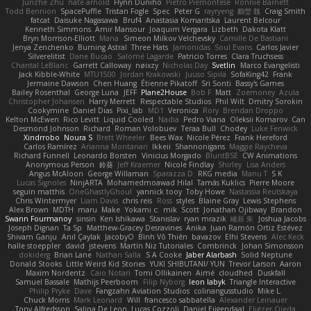
Junzhe Zhu
nate arnold
Flynn Duniho
Pietro Piemontese
Ronnie Barnett
Todd Bennion
SpacePuffle
Tristan Fogle
Spec
Peter G
rayryeng
鸝瑩 魏
Craig Smith
fatcat
Daisuke Nagasawa
Bruf4
Anastasia Komaritska
Laurent Belcour
Kenneth Simmons
Amir Mansour
Joaquim Vergara
Lizbeth
Dakota Klatt
Bryn Morrison-Elliott
Mana
Simeon Milkov Velchevsky
Camille De Bastiani
Jenya Zenchenko
Burning Astral
Three Hats
Jamonidas
Soul Evans
Carlos Javier
Silverelitist
Dane Bucao
Salomé Lagarde
Patricio Torres
Clara Truchsess
Chantal LeBlanc
Garrett Calloway
nøixzy
Nicholas Day
Svetlin
Marco Evangelisti
Jack Kibble-White
MTU1500
Jordan Krakowski
Juuso Sipilä
SofaKing42
Frank
Jermaine Dawson
Chen Huang
Étienne Pikatoff
Sri Sonti
Bassy's Games
Bailey Rosenthal
George Luna
JEFF
Plane2House
Bob F
Matt
Zoemoney
Azula
Christopher Johansen
Harry Merrett
Respectable Studios
Phil Wilt
Dmitry Sorokin
Cookymine
Daniel Dias
Pixi_lab
MD1
Veronica
Rory
Brendan Droppo
Kelton McEwen
Rico Levitt
Liquid Cooled
Nadia
Pedro Viana
Oleksii Komarov
Can
Desmond Johnson
Richard
Roman Volobuev
Teraa Bull
Chodey
Luke Fenwick
Xindrrobo
Noura S
Brett Wheeler
Bees Wax
Nicole Pérez
Frank Hereford
Carlos Ramírez
Arianna Montanari
Ikkeii
Shannonigans
Maggie Raycheva
Richard Funnell
Leonardo Borsten
Vinicius Morgado
BluntBSE
CW Animations
Anonymous Person
鈴葵
Jeff Kraemer
Nicole Findlay
Shirley
Lisa Anders
Angus McAloon
George Willaman
Sparazza D
RKG media
Manu T
S K
Lucas Signoles
NinjARTA
Mohamedmoawad Hilal
Tamás Kuklics
Pierre Moore
seguin matthis
OneGhastlyGhoul
yannick tooy
Toby Howe
Nastassia Reutskaya
Chris Wintermyer
Liam Davis
chris reis
Ross
styles
Blaine Gray
Lewis Stephens
Alex Brown
MDTH
maru
Make
Yokami c:
mik
Scott
Jonathan Ojibway
Brandon
Swann Fourmanoy
sinsin
Ken Ishikawa
Stanislav
ryan mrazik
峻辰 朱
Joshua Jacobs
Joseph Dignan
Ta Sp
Matthew-Gracey Desravines
Anika
Juan Ramón Ortiz Estévez
Shivam Ganju
Anıl Çaylak
JacobyO
Bình Võ Thiên
bavazov
Elhi Stevens
Alec Keck
halle stoeppler
david
jstevens
Martín Niz Tutoriales
Combrinck
Johan Simonsson
dokiderg
Brian Lane
Nathan Salla
S A Cooke
Jaber Alarbash
Solid Neptune
Donald Stooks
Little Weird Kid Stories
YUKI SHIBUTANI/ YUN
Trevor Larson
Aaron
Maxim Nordentz
Caio Notari
Tomi Ollikainen
Aimé
cloudhed
Duskfall
Samuel Bassale
Mathijs Peerboom
Filip Nyborg
leon labyk
Triangle Interactive
Philip Pryke
Dave
Fangzahn Aviation Studios
colinangusstudio
Mike L.
Chuck Morris
Mark Leonard
Will
francesco sabbatella
Alexander Leinauer
Tony Alfredsson
Salina De Leon
Lucas Cozzoli
Daniel Eijgendaal
Eliézer Ojeda