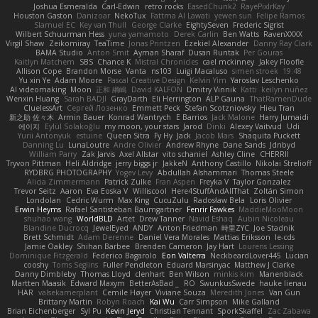
Joshua Esmeralda
Carl-Edwin
retro rocks
EasedChunk2
RayePixlrKay
Houston Gaston
Danizoar
NekoTux
Fattma Al Lawati
yewen sun
Felipe Ramos
Slamuel EC
Key van Thull
George Clarke
EightySeven
Frederic Sigrist
Wilbert Schuurman Hess
yuna yamamoto
Derek Carlin
Ben Watts
RavenXXXX
Virgil Shaw
Zeikomiray
TeaTime
Jonas Printzen
Ezekiel Alexander
Danny Ray Clark
BAMA Studio
Anton Smit
Ayman Sharaf
Dusan Runtak
Per Gouras
Kaitlyn Matchem
SBS
Chance K
Mistral Chronicles
cael mckinney
Jakey Floofle
Allison Cope
Brandon Morse
Vanta
ns103
Luigi Macaluso
simen stroek
19:48
Yu xin Ye
Adam Moore
Pascal Creative Design
Kelvin Yim
Yaroslav Leschenko
AI videomaking
Moon
正和 綱嶋
David KALFON
Dmitry Vinnik
Katti
keilyn nuñez
Wenxin Huang
Sarah BADJI
GrayDarth
Eli Herrington
ALP Gauna
ThatRamenDude
CluelessArt
Cергей Лозенко
Emmett Peck
Stefan Scotzniovsky
Hieu Tran
新之助 佐々木
Armin Bauer
Konrad Wantrych
E Barrios
Jack Malone
Harry Jumaidi
에이지
Eylül Solakoğlu
my moon, your stars
Jarod
Dinki
Alexey Vaitvud
Udi
Yurii Antonyuk
estuine
Queen Sitra
Fy Hy
Jack
Jacob Mars
Shaquita Puckett
Danning Lu
LunaLoutre
Andre Olivier
Andrew Rhyne
Dane Sands
Jdnbyd
William Parry
Zak Jarvis
Axel Allstar
vito schaniel
Ashley Cline
CHERRII
Tryvon Pittman
Heli Aldridge
jerry biggs jr
JakkeN
Anthony Castillo
Nikolai Strelioff
RYDBRG PHOTOGRAPHY
Yogev Levy
Abdullah Alshammari
Thomas Steele
Alicia Zimmermann
Patrick Zulke
Fran Aspen
Freyka V
Taylor Gonzalez
Trevor Seitz
Aaron
Eva Eoska V
Williscool
Here4StuffAndAllThat
Zoltán Simon
Londolan
Cedric Wurm
Max King
CucuZulu
Radosław Bela
Loris Olivier
Erwin Heyms
Rafael Santisteban Baumgartner
Fenrir Fawkes
MaddieMooMoon
shuhao wang
WorldBLD
Artet
Drew Tanner
Navid Eshaq
Aubin Nicoleau
Blandine Ducrocq
JewelEyed
ANDY
Anton Friedman
時里ZYC
Joe Stadnik
Brett Schmidt
Adam Derenne
Daniel Vera Morales
Mattias Eriksson
le-cds
Jamie Oakley
Shihan Barbee
Brenden Cameron
Jay Hart
Lourens Lessing
Dominique Fitzgerald
Federico Bagarolo
Eon Valterra
NeckbeardLover445
Lucian
cooshy
Toms Seglins
Fuller Pendleton
Eduard Marsinyac
Matthew J Clarke
Danny Dimbleby
Thomas Lloyd
clenhart
Ben Wilson
minkis kim
Manenblack
Martten Maasik
Edward Maxym
BetterAsBad _
RO
SwunkusSwede
hauke lienau
HAR
valsekamerplant
Cemile Høyer
Viviane Souza
Meredith Jones
Van Gun
Brittany Martin
Robyn Roach
Kai Wu
Carr Simpson
Mike Galland
Brian Eichenberger
Syl Pu
Kevin Jeryd
Christian Tennant
SporkSkaffel
Zac Zabawa