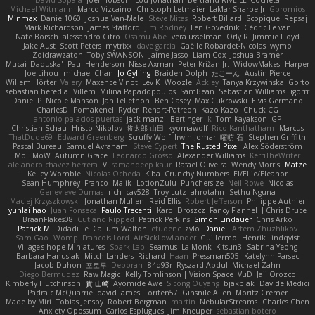
David Sopala
Joel Hobson
Lou Jonathan
Bertrand RIVEILL
Cocheta
Michael Witmann
Marco Vizcaino
Christoph Letmaier
LaMar Sharpe Jr
Gbromios
Minmax
Daniel1060
Joshua Van-Male
Steve Mitas
Robert Billard
Scopique
Repsaj
Mark Richardson
James Stafford
Jim Rodney
Len Govednik
Cédric Le van
Nate Borsch
alessandro Citro
Osamu Abe
vera usselman
Orly R
Jimmie Floyd
Jake Aust
Scott Peters
mytrixx
dave garcia
Gaëlle Robardet-Nicolas
wymo
Zoidrawzaton
Toby SWANSON
Jaime Jasso
Liam Cox
Joshua Bramer
Mucai 'Daduska'
Paul Henderson
Nisse Axman
Peter Križan Jr.
WidowMakes
Harper
Joe Lihou
michael Chan
Jo Gylling
Braiden Dolph
たこーん
Austin Pierce
Willem Hörter
Valery
Maxence Vinot
Lev K
Woozle
Ackley
Tanya Krzywinska
Gorto
sebastian heredia
Villem
Milina Papadopoulos
SamBean
Sebastian Williams
igorrr
Daniel P
Nicole Manson
Jan Tellethon
Ben Casey
Max Cukrowski
Elvis Germano
CharlesD
Pomakenel
Ryder
Renart-Patreon
Kazo Kazo
Chuck CG
antonio palacios puertas
jack manzi
Bertinger
k
Tom Kayakson
GP
Christian Schau
Hristo Nikolov
将太郎 山田
kyomawolf
Rico Kanthatham
Marcus
ThatDude69
Edward Greenberg
Scruffy Wolf
Irwin Jomar
曜萌 石
Stephen Griffith
Pascal Bureau
Samuel Avraham
Steve Cypert
The Rusted Pixel
Alex Söderström
MoE MoW
Autumn Grace
Leonardo Grosso
Alexander Williams
KerriTheWriter
alejandro chavez herrera
V
ramandeep kaur
Rafael Oliveira
Wendy Morris
Matze
Kelley Womble
Nicolas Ocheda
Kiba
Crunchy Numbers
El/Ellie/Eleanor
Sean Humphrey
Franco
Malik
LotionZulu
Punchersize
Neil Rowe
Nicolas
Genevieve Dumas
rich
cav528
Troy Lutz
ahrotahn
Sethu Nguna
Maciej Krzyszkowski
Jonathan Mullen
Reid Ellis
Robert Jefferson
Philippe Authier
yunlai hao
Juan Fonseca
Paulo Trecenti
Karol Droszcz
Fancy Flannel
J Chris Druce
BraanFlakes08
Cut and Ripped
Patrick Perkins
Simon Lindauer
Chris Arko
Patrick M
Didadi Le
Callum Walton
etudenc
zylo
Daniel
Artem Zhuzhlikov
Sam Gao
Womp
Francois Lord
AirSickLowLander
Guillermo
Henrik Lindqvist
Village's hope Miniatures
Spark Lab
Seamus
La Monk
Kitsun3
Sabrina Yeong
Barbara Hanusiak
Mitch Landers
Richard
Haan
Pressman505
Katelynn Parsec
Jacob Duhon
포로루
Deborah
84d93r
Ryszard Abdul
Michael Zahn
Diego Bermudez
Raw Magic
Kelly Tomlinson | Vision Space
VuD
Jaii Orozco
Kimberly Hutchinson
貴 山崎
Ayomide Awe
Sicong Ouyang
bjakbjak
Davide Medici
Padraic McQuarrie
david james
Toriten57
Ginsnile Allen
Moritz Cremer
Made by Miri
Tobias Jensby
Robert Bergman
martin
NebularStreams
Charles Chen
Anxiety Opossum
Carlos Esplugues
Jim Kneuper
sebastian botero