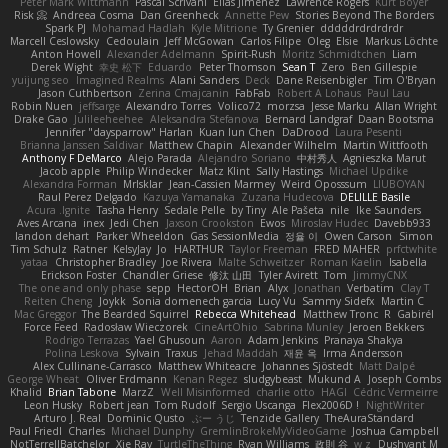
Peter Mark Wittmann
Pascal Scrivani
Elias Jimenez
Lawrence Rogers
Kurt Boyer
Risk 📀
Andreea Cosma
Dan Greenheck
Annette Pew
Stories Beyond The Borders
Spark PJ
Mohamad Hadlah
Kyle Mitrione
Ty Grenier
dddddrdrdrdrdr
Marcell Ceslowsky
Cedoulain
Jeff McGowan
Carlos Filipe
Oleg
Elsie
Markus Löchte
Anton Howell
Alexander Adelmann
Spirit-Rush
Moritz Schmidtchen
Liam
Derek Wight
幸史 松下
Eduardo
Peter Thomson
Sean T
Zero
Ben Gillespie
yuijung seo
Imagined Realms
Alani Sanders
Deck
Dane Reisenbigler
Tim O'Bryan
Jason Cuthbertson
Zerina Cmajcanin
FabFab
Robert A Lohaus
Paul Lau
Robin Nuen
jeffsarge
Alexandro Torres
Volico72
morzsa
Jesse Marku
Allan Wright
Drake Gao
Julileeheehee
Aleksandra Stefanova
Bernard Landgraf
Daan Bootsma
Jennifer "daysparrow" Harlan
Kuan lun Chen
DaDrood
Laura Pesenti
Brianna Janssen Saldivar
Matthew Chapin
Alexander Wilhelm
Martin Wittfooth
Anthony F DeMarco
Alejo Parada
Alejandro Soriano
中村秀人
Agnieszka Marut
Jacob apple
Philip Windecker
Matz Klint
Sally Hastings
Michael Updike
Alexandra Forman
MrIsklar
Jean-Cassien Marmey
Weird Oposssum
LIUBOYAN
Raul Perez Delgado
Kazuya Yamanaka
Zuzana Hudecova
DELILLE Basile
Acura .Ignite
Tasha Henry
Sedale Pelle
by Tiny
Ale Pašeta
nile
Ike Saunders
Aves Arcana
inex
Jedi Chen
Jaxson Crookston
Ewos
Miroslav Hudec
Davebb933
landon dehart
Parker Wheeldon
Gas SessionMedia
정율 이
Owen Carson
Simon
Tim Schulz
Ratner
KelsyJay
Jo
HARTHUR
Taylor Freeman
FRED MAHER
prfctwhite
yataa
Christopher Bradley
Joe Rivera
Malte Schweitzer
Roman Kaelin
Isabella
Erickson Foster
Chandler Griese
修汰 山田
Tyler Avirett
Tom
JimmyCNX
The one and only phase
sepp
HectorOH
Brian
Alyx
Jonathan
Verbatim
Clay T
Reiten Cheng
Joykk
Sonia domenech garcia
Lucy Vu
Sammy Sidefx
Martin C
Mac Greggor
The Bearded Squirrel
Rebecca Whitehead
Matthew Tronc
R
Gabirél
Force Feed
Radosław Wieczorek
CineArtOhio
Sabrina Munley
Jeroen Bekkers
Rodrigo Terrazas
Yael Ghusoun
Aaron
Adam Jenkins
Pranaya Shakya
Polina Leskova
Sylvain
Traxus
Jehad Maddah
재윤 옥
Irma Andersson
Alex Cullinane-Carrasco
Matthew Whiteacre
Johannes Sjöstedt
Matt Dalpé
George Wheat
Oliver Erdmann
Kenan Regez
sludgybeast
Mukund A
Joseph Combs
Khalid
Brian Tabone
MarzZ
Well Misinformed
charlie otto
HAGI
Cédric Vermeirre
Leon Husky
Robert jean
Tom Rudolf
Sergio Uscanga
Flex2006D !
NightWriter
Arturo J. Real
Dominic Qusto
ぶー うじ
Tenzide Gallery
TheAuraStandard
Paul Friedl
Charles
Michael Dunphy
GremlinBrokeMyVideoGame
Joshua Campbell
NotTerrellBatchelor
Xie Ray
TurtleTheThing
Ryan Williams
政則 谷
w z
Dushyant M