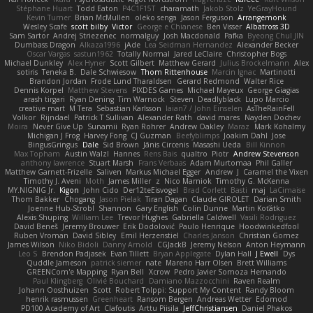
Stéphane Huart
Todd Eaton
P4C1F15T
charamath
Jakob Stolz
YeGrayHound
Kevin Turner
Brian McMullen
oleko senga
Jason Ferguson
Arrangemonk
Wesley Scafe
scott bilby
Victor
George e Chianese
Ben Visser
Albatross 3D
Sam Sartor
Andrej Striezenec
normalguy
Josh Macdonald
Pafka
Byeong Chul JIN
Dumbass Dragon
Alkaza1996
jAde
Lea Seidman Hernandez
Alexander Becker
Oscar Vargas
sastun1962
Totally Normal
Jared LeClaire
Christopher Bogs
Michael Dunkley
Alex Hyner
Scott Gilbert
Matthew Gerard
Julius Brockelmann
Alex
sotiris
Teneka B.
Dale Schwiesow
Thom Rittenhouse
Marcin Ignac
Martinotti
Brandon Jordan
Frode Lund Tharaldsen
Gerard Redmond
Walter Rice
Dennis Korpel
Matthew Stevens
PIXDES Games
Michael Mayeux
George Giagias
arash tirgari
Ryan Dening
Tim Warnock
Steven
Deadlyblack
Lupo Marcio
creative mart
M Tera
Sebastian Karlsson
Iaian7 / John Einselen
AsTheRainFell
Volkor
Rijndael
Patrick T Sullivan
Alexander Rath
david mares
Nayden Dochev
Moira
Never Give Up
Sunamii
Ryan Rohrer
Andrew Oakley
Maraz
Mark Kohalmy
Michigan J Frog
Harvey Fong
CJ Guzman
Beefyblimps
Joakim Dahl
Jose
BingusGringus
Dale
Sid Brown
Jānis Circenis
Masashi Ueda
Bill Kinnon
Max Topham
Austin Walzl
Hannes
Rens Bais
qualtro
Piotr
Andrew Stevenson
anthony lawrence
Stuart Marsh
Frans Verbaas
Adam Murtomaa
Phil Galler
Matthew Garnett-Frizelle
Saliven
Markus Michael Egger
Andrew
J
Caramel the Vixen
Timothy J. Aveni
Moth
James Miller
z
Nico Marniok
Timothy G. McKenna
MY.NIGNIG Jr.
Kigon
John Cido
Der12teEisvogel
Brad Corlett
Basti
maj
LaCimaise
Thom Bakker
Chogang
Jason Pielak
Tiran Dagan
Claude GIROLET
Darian Smith
Joenne Hub-Strobl
Shannon
Gary English
Colin Dunne
Martin Koťátko
Alexis Shuping
William Lee
Trevor Hughes
Gabriella Caldwell
Vasili Rodriguez
David Beneš
Jeremy Brouwer
Erik Dodolović
Paulo Henrique
Hoodwinkedfool
Ruben Vroman
David Sibley
Emil Herzenstiel
Charles Janson
Christian Gomez
James Wilson
Niko Bidoli
Danny Arnold
CGJackB
Jeremy Nelson
Anton Heymann
Leo S
Brendon Padjasek
Evan Tillett
Bryan Applegate
Dylan Hall
J Ewell
Dys
Quddle Jameson
patrick siemer
nate
Mareno Harr Olsen
Brett Williams
GREENCom'e Mapping
Ryan Bell
Xcrow
Pedro Javier Somoza Hernando
Paul Klingberg
Olivié Bouchard
Damiano Mazzocchini
Raven Realm
Johann Oosthuizen
Scott
Robert Tolppi: Support My Content
Randy Bloom
henrik rasmussen
Greenheart
Ransom Bergen
Andreas Wetter
Edomod
PD100 Academy of Art
Clafoutis
Arttu Piisila
JeffChristiansen
Daniel Phakos