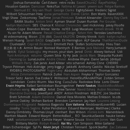
Joshua Esmeralda
Carl-Edwin
retro rocks
EasedChunk2
RayePixlrKay
Houston Gaston
Danizoar
NekoTux
Fattma Al Lawati
yewen sun
Felipe Ramos
Slamuel EC
Key van Thull
George Clarke
EightySeven
Frederic Sigrist
Wilbert Schuurman Hess
yuna yamamoto
Derek Carlin
Ben Watts
RavenXXXX
Virgil Shaw
Zeikomiray
TeaTime
Jonas Printzen
Ezekiel Alexander
Danny Ray Clark
BAMA Studio
Anton Smit
Ayman Sharaf
Dusan Runtak
Per Gouras
Kaitlyn Matchem
SBS
Chance K
Mistral Chronicles
cael mckinney
Jakey Floofle
Allison Cope
Brandon Morse
Vanta
ns103
Luigi Macaluso
simen stroek
19:48
Yu xin Ye
Adam Moore
Pascal Creative Design
Kelvin Yim
Yaroslav Leschenko
AI videomaking
Moon
正和 綱嶋
David KALFON
Dmitry Vinnik
Katti
keilyn nuñez
Wenxin Huang
Sarah BADJI
GrayDarth
Eli Herrington
ALP Gauna
ThatRamenDude
CluelessArt
Cергей Лозенко
Emmett Peck
Stefan Scotzniovsky
Hieu Tran
新之助 佐々木
Armin Bauer
Konrad Wantrych
E Barrios
Jack Malone
Harry Jumaidi
에이지
Eylül Solakoğlu
my moon, your stars
Jarod
Dinki
Alexey Vaitvud
Udi
Yurii Antonyuk
estuine
Queen Sitra
Fy Hy
Jack
Jacob Mars
Shaquita Puckett
Danning Lu
LunaLoutre
Andre Olivier
Andrew Rhyne
Dane Sands
Jdnbyd
William Parry
Zak Jarvis
Axel Allstar
vito schaniel
Ashley Cline
CHERRII
Tryvon Pittman
Heli Aldridge
jerry biggs jr
JakkeN
Anthony Castillo
Nikolai Strelioff
RYDBRG PHOTOGRAPHY
Yogev Levy
Abdullah Alshammari
Thomas Steele
Alicia Zimmermann
Patrick Zulke
Fran Aspen
Freyka V
Taylor Gonzalez
Trevor Seitz
Aaron
Eva Eoska V
Williscool
Here4StuffAndAllThat
Zoltán Simon
Londolan
Cedric Wurm
Max King
CucuZulu
Radosław Bela
Loris Olivier
Erwin Heyms
Rafael Santisteban Baumgartner
Fenrir Fawkes
MaddieMooMoon
shuhao wang
WorldBLD
Artet
Drew Tanner
Navid Eshaq
Aubin Nicoleau
Blandine Ducrocq
JewelEyed
ANDY
Anton Friedman
時里ZYC
Joe Stadnik
Brett Schmidt
Adam Derenne
Daniel Vera Morales
Mattias Eriksson
le-cds
Jamie Oakley
Shihan Barbee
Brenden Cameron
Jay Hart
Lourens Lessing
Dominique Fitzgerald
Federico Bagarolo
Eon Valterra
NeckbeardLover445
Lucian
cooshy
Toms Seglins
Fuller Pendleton
Eduard Marsinyac
Matthew J Clarke
Danny Dimbleby
Thomas Lloyd
clenhart
Ben Wilson
minkis kim
Manenblack
Martten Maasik
Edward Maxym
BetterAsBad _
RO
SwunkusSwede
hauke lienau
HAR
valsekamerplant
Cemile Høyer
Viviane Souza
Meredith Jones
Van Gun
Brittany Martin
Robyn Roach
Kai Wu
Carr Simpson
Mike Galland
Brian Eichenberger
Syl Pu
Kevin Jeryd
Christian Tennant
SporkSkaffel
Zac Zabawa