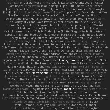
FacinusChip
Dakota Wreski
n_morcatti
killswitchkay
Charles Louie
Avaister
Liam Bryant
sagar sasson
rafael naranjo
Elijah
ELITE Scratch
Zack Kepner
Justin Rogow
Andre Labuschagne
lily ren
maxime vandecasteele
Vasyl Vasyliv
Post Production
Zbob
VW Winterstein
StorysComplete
Bob
Xavier
Mehmet Can
Nika Domi
Alexander Rayner-Barcelli
C
xd Idk
Hajime Tsunoda
FRNL Lou
Joel Montano
Bryan Hy
Jakub Zbyszynski
River Lockhart
Stefan Florea
MStorm
The Society of Visions
David Power
Michael Santoro
thu huynh
I_ViceRoy
Thomas Granger
bloli loli
Takashi M.
Melody Spiker
Spencer_
NicoPOWAAA
Kornel Anderson
Dixon Keller
Keenan Rush
Venkataram
LLB
Josh W.
Kevin Showman
Naomi Soh
McCoder
John Elliotte
Gregory Basile
Filip Wieland
Sebastian Norlund
blog cruvi
Marc Nguyen
MaxDezignz
Tic_cle
nogutidaisuke
George Dvorak
Haris Lattirom
Matthew Daday
Paul
Kamil Uriasz
Lirian
Sarah Schrock
Logan Hertz
Gaël Gilly
Musical Nexus
Buttmunky1
Danny Sale
Elias Guevara
Kathreena B
Huitaka Studio
Digital Abbot
Aleksandr Chebotariov
Cole Turner
John Kevin Ong
JonDo
Filip
Cornellus Pendrahgon
Striker The Fox
Lale
Gökhan Sazdağı
Steve-0
el smells
丸 黒
Domantas Jokšas
Eduard
EvilQ
Alexander Olesen
Luke C
Shawn Anderson
Tess
opostol
Jiří Ptáček
JamTarts
Clive McKenzie
Shabeen Barzey - Browne
Josh
Martin Bailey
Espen
Princess
SiryuSama
Kelu
Sean Derham
Sam Fowler
Funny_ Compilation69
htai wu
Nadia
Pupper
John KD
Mimic
The Remodeling Veteran
Talyana S
Parker
Mister Venom
Markku Hakala
Hussien Mohamed
Gaforga VK
Ich Simp
cyril faia
Nipper1er
ふぇ えっ
Tomato Huwaidi
Eduardo ramirez
Peter Bates
Jediah Pesu
Randy Wells
Eilir Ho
Mrunit Churi
Necromantique
Nikki Balsem
Render House
John Hughes
James Gonzales
Cristi Vanderburg
Kaeden Hahn
Timo Erick
Miroslav Šamánek
EfulTopo
The Starius Project
Punch UP: The Top Contender! Official Patreon
Jorge Manuel Cappello Barreto
Sticky Buttons
iiiFahad7
재우 김
Morgsley
Workbench
wegu1
TheHappyElite
Duane Strickland
DC Kasundra
Ross
Marcin Anyszkiewicz
Ricky Robinson
Elizabeth
moot1n
Scott Fredrickson
仁 小野
kb714
Chris
Gabriel Alvarado
哲 董
Fredrik Karlsson
Tristan Lorius
Purpose Architecture
Władysław Pryszczarek
Ashley Fayers
plexlexia
Daniel Tidemo
ALEX NAVARRO
Table On
Edward
Didier Aerlebout
Anton
Sara
Alan
Jeffrey Olson
Riccardo Colombo
OHNE LIMIT
Gionea Alexandru Daniel
philip sisk
Daniel Richman
Ieuan King
Karri Haranko
Autonomous Frontier
Thokozani Mahlanyane
david cachay
Shonn Effner
얍 얍얍
Oreo_tism