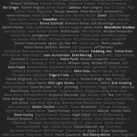
William Schilthuis
Herman Idzerda
Stephane Toraldo
Stephen D Swaney
Kai Gregor
Robert Angone
James Rogers
Calinou
Alan Gregory
Paul O' Grady
Phyl
Luthien Dulk
Miguelaxa
Takuya Sawatari
Peter Moonen
ambientCG
xavier moscoso
Vedat Afuzi
Thomas Lisle
Warren Moore
David
Zaq Schlanger
Chase Stone
Conicer
VoxelKei
Mikkel Nielsen
Nico Wardakas
Frank Grande
Denys Holovyanko
Bernd Schmidt
Brendon Porter
Erik Brundidge
Samuel
Martin Pražák
Sofia
Cyrille Maurice
Patrick Nugent
penti_mmd
Mondlicht Studios
Jack Humbert
Gun
Arman Sernaz
Atdhe Gashi
Petr Hloušek
Michael Fernandez
Caitlyn Byrne
paragsatyal
Nino Kapetanovic
Tobias Gallé
SonOfPorcupine
Leo Santos
Rob Waller
Michael Porter
Puzzlebox Props
Justin
honda78
Dimitri Diakopoulos
zgred
Jen Hao Yeh
esther carney
Mark Lopatka
Victor Gama Sabbithi
Alexlee
Jed Laurance
Jeff Barnaby
Johnathan Alan Vanderpool
Oliver Hotz
Scott Wilson
Cadalog, Inc.
Tobias Rösli
Rick Palmer
Neal Huston
sean dunderdale
Erel Herzog
OroborosNZ
RaptorBricks
Domenic S
Laura Ganis
Ike Li
Pietro Ponti
William Unsworth
Lorie Loeb
Fabrice Zaini
Andrew_D
R.H. García
William Carey
Michael B Johnson
G.P
Goro Fujita
Robert Wallis
Alexander Bachvarov
Evan Campbell
Rene Gansen
Clifford A Worsham
Fábio De Carvalho
Mike Festa
Martin Banak - Dr Zed
fred gissubel
Ayetheist
Edgard Costa
JJ
Pere Pau Sancho
Kevin Barnum
Henrik Berglund
Jay Piboontum
Patrick Lowry
Richard Wright
kiky
John Moon
Francis Boyle
Devin Harris
HDR Light Studio
Peter Baintner
Da5id
Bob Dowling
Daniel Fitzgerald
Dana McCabe
Miket
jehrmaig
f1rstpers0n
Peggy O'Brien
Jason Lai
Bernd Dully
Satoshi Yamasaki
Doug Auerbach
fengquan wang
Aeon Soul
Mark Krenz
Nicholas Rubin
Krzysztof Zwolinski
JG3
Nicolas Côté
V-o
Josh Purple
Peter Rittinger
Benjamin Schechter
Ryan Won-Meng Apuy
Liam Beck
AuroranFilms
Just Gollor
Glyn Wolf
亮作 淡波
Melody Helen MacFarlane
Makoto Izawa
Marc Lemoine
Vadim Turchin
Odin3D
Travis
Moiarte3d
Tim van Helsdingen
WyrmHead
Shawn Miller
Tawny Tomsen
Andy Hickmott
Mikayla
Hiroshi Saito
Steve Hurley
Sophie Gilbert
Grische
Nigel Hillyer
Art of 3D Rendering
Robert Simpson
Nizzero
Ritchie Owens
Agon Ushaku
Zisis Psalidas
Nelson C
Matthias
Stareagle
BunnyCyclops Bunny
J.C.
Jason Scott
Jacob Larson
Tom Jachmann
Max
Cristian Rocco
Daniel Raboldt
ray
Zach Hoy
Bernhard Hoffmann
Will Hattingh
Perard-Gayot
Bryan C
Bojan Spasojevic
Alan Camerer
Toby Yoda
Thater
Hazel Quantock
Neil Blakey-Milner
John Wagman