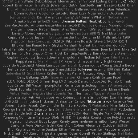
ענבר פז
Clem White
DeboxMojave
Meene Lindner
Vincent Ludwig Kiefner
BF2 _Pilot
Robert
Brian Racer
Ian Watts
JGWentworth877
Gan3e46
Jean
Dazzworks3d
Kilian
D. J.
Ahmed.ashii092112 ahmed092112
E. Belliveau
wesleyCrowbar
Vibralizer
Dominic Blake
Goglomo
takoslvt
Renn Exev
Musa muturi
Ducksink
Joshua Kendrick
Daniel Arendzen
Bang1324
Jeremy Whitter
Nekom Glew
Amako Izumi
jeffox09
Caro
Brennan Rafters
NewbieDot
iz o
Kay-S
Zee MacDonald
Antonio Gasca-Alvarez
Jacob Dillon
Joe Chabot
Maximum Swag
morgan monroe
Nader Hassan
Alex Navarre
BlindPenguin
James Barber
Ernesto Alonso Paredes Burgos
John Anders Stav
현진 김
Neil McG
buhii
Capsule Studios
Jayden !
Enrique
Sascha Huncke
Elīza M.
Melli
arbiter1209
Hyprotix
Harry Conquest
DESTER
Kiki
Jake Ruesch
Steve CHAUDANSON
Bhukya Hari Prasad Naik
Slaytex Marshall
Gromit
Dan Pachter
dork667
Infant Terrible
Richard
Jaelin Smith
mattyrails
Carl Schwerin
Joeri Lefévre
Mike
Sol
J&G
Jon
Eric Manongdo
Oliver Frost
DancingDeadGuy
Barry Connolly
Aeval
Jon
Captain Coconuts
Jacob Schealler
ari-goldman
Nathan Johnson
Tyler Herbert
Puppeteerist
Tyler Phillips
J.P. Raymond
hayden harry
NightRaven
Eduardo Gottschald
Abeni Campos
cameronfr
Dominick
Joe Young
Sascha Becker
Joshua Scelfo
Annah Gestaga
SmaackBZ62
JollyYeen
oscall L
友理 斉藤
Kuba
Gabrielius M
Scott Moen
Kaylee
Thomas Pierro
Gustavo Pliego
Noah
Юлія Кізі
Daisy Belknap
ZMM
Jason Anderson
Christian Kohli
Satyan Patel
YEDA HOME DECOR
Simon
Reg_LMO
Jacob Denault
ApocDev
Rumlo Olmub
Buz Carter
Bill Master
rpcexploiter
Reinaldus
jadedesign
Jamie Arseneault
K
Derek Toombs
Renato Pinochet
qrator
Ben
cawc
XPhantom
Mimski Beats
Virtual Performing Live Music Events
Tom Neal
Jason Nguyen
Alyssa Everett
Cyndersanity
Petr Fořt
disiboi
AnuRobinson
Shane Smith-Rojo
Evan Harridge
大海 久我
lilith
Joshua Hickman
Aleksandar Caricic
Nikita Leshakov
Amanda Vest
Axiom
Stefan Knaak
David Jindra
Tim
Zoie Robles
N Watanabe
Nina Takáčová
Rodrigo Hernández Salgado
Jan
Sari Schwarz
Indiana J
ella larkin
基德
Pocketfans
Daniel Sonderhoff
Zicalam
zephaniah CORSON
Florin Negele
Mark Dohrenbusch
Yunseong Noh
Liam Trancoso
Blob
Phill D
T_Zydelski
Konstantinos Polychroniadis
Targeted Individual Body Logger
Randy Lane
melanie hamilton
Lucy
Weasel
Elanor la
Vova Diakur
Jaden Rosi
Alon Cohen
Alexander October
文謙 許
Thor Ragnaros
Antoine Daubas
Ethan Tomaso
huaxuan Lei
Raptite
mogura
Nick Smith
AMcCarroll
high strangeness
Dylan Gorrell
Patrick Stallings
Neil Baker
ElUltimo DeLaFila
Yousick
Sankaku Bear
Dennis Libon
Reymeld Santiago
AJ