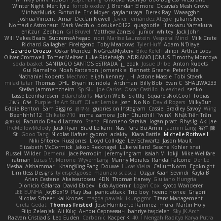
Winter Night
Mert İyiiz
forrobloxdev
J. Brendan Elmore
Octavia's Mesh Grove
MinhazMurks
Fxntxnile
Eric Moyer
qaylanuraya
Derek Ray
Waaagghh
Joshua Vincent
Amar
Declan Newell
Javier Fernández Alegre
julian silver
Nomadic Astronaut
Mark Vecchio
dosuken0122
quagootle
Hirokazu Yamakura
enitzur
Zephon
Gil Bruvel
Matthew Zaneski
junior
whitey
Jack John
Will Makes Beats
SupremeAhegao
nori
Marlise Launstein
Vesperal Mind
Milk Crate
Richard Gallagher
Firelegend
Toby Meadows
Tyler Huff
Adam N'Diaye
Gerardo Orozco
Oskar Mendez
NoGreatMystery
Bike Kefeli
shiipi
Arthur Lops
Oliver Cromwell
Tomer Meltser
Luke Ridehalgh
ADRIANO JONUS
Timothy Montoya
soda basket
SANTIAGO SANTOS ESTRADA
j_ edak
Josue Uribe
Anton Rubets
Gui Ramalho
Noah Patterson
Jomenikia
Bennett Greene
Peter Hale
Nathaniel Roberts
Mechrot
elijah kenney
J H
Astone Massie
Tobi Staerk
milad tatar
Thomas
DHL
Bryan Intindola
Archman
Billy Bob
Evan C
SHALIWA233
Stefan Jammertzheim
SpiSlu
Joe Carlos
Oscar Castillo
bleached
senko
Lasse Leonhardsen
3darchstuffs
Martin Wells
Skittlq
SquareIsNotCool
Tobias
אילון קשת
Purple-H's Art Stuff
Oliver Lemke
Josh
No No
David Rogers
MilkyBun
Eddie Benton
Sam Biggins
윤구선
gupries on Instagram
Cassie
Bradley Savoy
Wing
Beehhhh112
Chikato 710
imma zamora
John Churchill
TwinX
Nhật Tiến Trần
승하 이
Facundo David Lazzaro
Stenz
Filomeno Saraiva
logan pratt
Rhys lg
Aki Jae
TheMellowMelody
Jack Ryan
Brad Leikam
Nasi Paru Bu Amin
Jazmin Lang
宥任 陳
St
Gooo Tang
Nicolas Hafner
gyomh
adaktyl
Kiara Battle
Michelle Rothwell
Niki Shterev
RussJones
Lloyd Collidge
Lev Schwartz
Jason Mault
Elizabeth McCormick
Jakob Recknagel
Luke willard
Sascha Kohler
snail
Russell Wilder
Demerui
Jace Perrodin
Jeremy Ingram
isaiah M
lokjl
Mike Wellfare
ratman
Lucas M. Morone
WyvernLang
Manny Morales
Randal Falcone
Der Le
Meshal Alshammari
KhangXing Pang
Douwe
Lucas Vieira
CallumNorm
Egoknight
Limitless Designs
tylerspetgoose
maurizio sciascia
Özgür Kaan Sevindi
Kayla B
Arian Castane
Akaiseutoseu
4DN
Thomas Harvey
Giuliano Hungria
Dionicio Galarza
David Ebbevi
Eda Aydemir
Logan Cox
Kyoto Wanderer
LEE EUNHA
JoyBox19
Play Usa
panic attack
Trip boy
heeno honee
Grigorii
Nicolas Scheer
Kai Krones
magda pawlak
ikung gmr
Titans Management
Greta Gedat
Thomas Fristed
Jose Humberto Ramirez
mura
Martin Holy
Filip Zelenjak
Ali Kılıç
Антон Сергеевич
bahriye taşdelen
Sky JK Arch
Razvan Cristiadis
Leo Euden
Carbonic
Kacper K
40. I Nengah Raditya Karya Putra