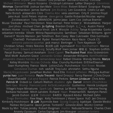
David Sopala
Joel Hobson
Lou Jonathan
Bertrand RIVEILL
Cocheta
Michael Witmann
Marco Vizcaino
Christoph Letmaier
LaMar Sharpe Jr
Gbromios
Minmax
Daniel1060
Joshua Van-Male
Steve Mitas
Robert Billard
Scopique
Repsaj
Mark Richardson
James Stafford
Jim Rodney
Len Govednik
Cédric Le van
Nate Borsch
alessandro Citro
Osamu Abe
vera usselman
Orly R
Jimmie Floyd
Jake Aust
Scott Peters
mytrixx
dave garcia
Gaëlle Robardet-Nicolas
wymo
Zoidrawzaton
Toby SWANSON
Jaime Jasso
Liam Cox
Joshua Bramer
Mucai 'Daduska'
Paul Henderson
Nisse Axman
Peter Križan Jr.
WidowMakes
Harper
Joe Lihou
michael Chan
Jo Gylling
Braiden Dolph
たこーん
Austin Pierce
Willem Hörter
Valery
Maxence Vinot
Lev K
Woozle
Ackley
Tanya Krzywinska
Gorto
sebastian heredia
Villem
Milina Papadopoulos
SamBean
Sebastian Williams
igorrr
Daniel P
Nicole Manson
Jan Tellethon
Ben Casey
Max Cukrowski
Elvis Germano
CharlesD
Pomakenel
Ryder
Renart-Patreon
Kazo Kazo
Chuck CG
antonio palacios puertas
jack manzi
Bertinger
k
Tom Kayakson
GP
Christian Schau
Hristo Nikolov
将太郎 山田
kyomawolf
Rico Kanthatham
Marcus
ThatDude69
Edward Greenberg
Scruffy Wolf
Irwin Jomar
曜萌 石
Stephen Griffith
Pascal Bureau
Samuel Avraham
Steve Cypert
The Rusted Pixel
Alex Söderström
MoE MoW
Autumn Grace
Leonardo Grosso
Alexander Williams
KerriTheWriter
alejandro chavez herrera
V
ramandeep kaur
Rafael Oliveira
Wendy Morris
Matze
Kelley Womble
Nicolas Ocheda
Kiba
Crunchy Numbers
El/Ellie/Eleanor
Sean Humphrey
Franco
Malik
LotionZulu
Punchersize
Neil Rowe
Nicolas
Genevieve Dumas
rich
cav528
Troy Lutz
ahrotahn
Sethu Nguna
Maciej Krzyszkowski
Jonathan Mullen
Reid Ellis
Robert Jefferson
Philippe Authier
yunlai hao
Juan Fonseca
Paulo Trecenti
Karol Droszcz
Fancy Flannel
J Chris Druce
BraanFlakes08
Cut and Ripped
Patrick Perkins
Simon Lindauer
Chris Arko
Patrick M
Didadi Le
Callum Walton
etudenc
zylo
Daniel
Artem Zhuzhlikov
Sam Gao
Womp
Francois Lord
AirSickLowLander
Guillermo
Henrik Lindqvist
Village's hope Miniatures
Spark Lab
Seamus
La Monk
Kitsun3
Sabrina Yeong
Barbara Hanusiak
Mitch Landers
Richard
Haan
Pressman505
Katelynn Parsec
Jacob Duhon
포로루
Deborah
84d93r
Ryszard Abdul
Michael Zahn
Diego Bermudez
Raw Magic
Kelly Tomlinson | Vision Space
VuD
Jaii Orozco
Kimberly Hutchinson
貴 山崎
Ayomide Awe
Sicong Ouyang
bjakbjak
Davide Medici
Padraic McQuarrie
david james
Toriten57
Ginsnile Allen
Moritz Cremer
Made by Miri
Tobias Jensby
Robert Bergman
martin
NebularStreams
Charles Chen
Anxiety Opossum
Carlos Esplugues
Jim Kneuper
sebastian botero