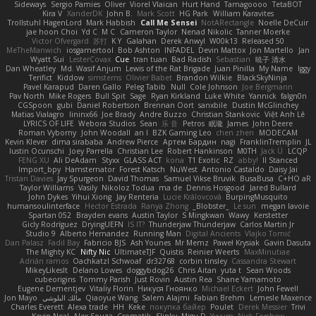
Sideways
Sergio Pamies
Oliver
Viorel Vlaican
Hurt Hand
Tamagoooo
TetaBOT
Kira V
XanderDK
John B.
Mark Scott
HG Park
William Karavites
Trollstuhl HagenLord
Mark Habbish
Call Me Sensei
NotARectangle
Noelle DeCuir
jae hoon Choi
Yd C
M C
Cameron Taylor
Nenad Nikolic
Tanner Moerke
Victor Ofvergard
苏打
K Y
Galahan
Derek Anwyl
W00k13
Released 50
MeTheManwich
iosgamertool
Bob Ashton
INFADEL
Devin Mattox
Jon Martello
Jan
Wyatt Sui
LesterCovax
Cue
tran tuan
Bad Radish
Sebastian
暁子 清水
Dan Wheatley
Md. Wasif Anjum
Lewis of the Rat Brigade
Juan Pinilla
My Name
Iggy
Terifict
Kiddow
simsterns
Olivier Babet
Brandon Wilkie
BlackSkyNinja
Pavel Karapud
Daren Gallo
Peleg Tabib
Null
Cole Johnson
Joe Bergmann
Pav North
Mike Rogers
Bull Spit
Sage
Ryan Kirkland
Luke White
Yannick
falgn0n
CGSpoon
gubi
Daniel Robertson
Brennan Oort
sanxbile
Dustin McGlinchey
Matias Vialagro
lininx66
Joe Brady
Andre Buzzo
Christian Stankovic
Việt Anh Lê
LYRICS OF LIFE
Webora Studios
Sean
乐 音
Petros
眠瓏
James
John Deere
Roman Vyborny
John Woodall
an l
BZK Gaming Leo
chen zhen
MODECAM
Kevin Klever
dima sirababa
Andrew Pierce
Артем Бардин
nagi
FranklinTremplin
JL
Iustin Ocunschi
Joey Parrella
Christian Lee
Robert Hankinson
M0TH
Jack Ü
LCQP
FENG XU
Ali DeAdam
Styxx
GLASS ACT
kona
T1 Exotic
RZ
abby!
ll Stanced
Import_bpy
Hamsternator
Forest Katsch
NuWest
Antonio Castaldo
Daisy Jai
Tristan Davies
Jay Spurgeon
David Thomas
Samuel Vikse Bruvik
BusaBusa
C+HO aR
Taylor Williams
Vasily
Nikoloz Todua
ma de
Dennis Hosgood
Jared Bullard
John Dykes
Yihui Xiong
Jay Renteria
Lucie Královcová
BurpingMusquito
humansoulinterface
Hector Estrada
Ranya Zhong
_Blobster_
Le sun
megan lavoie
Spartan 052
Brayden evans
Austin Taylor
S Mingkwan
Wawy
Kerstetter
Gicly Rodríguez
DryingUEFN
IS IT?
Thunderjaw Thunderjaw
Carlos Martin Jr
Studio 9
Alberto Hernandez
Running Man
Digital Ancients
Vlajko Tomić
Dan Palasz
Fadil Bay
Fabricio BJS
Ash Younes
Mr Memz
Paweł Krysiak
Gavin Dasuta
The Mighty KC
Nifty Nic
UltimateTJF
Quistis
Reinier Weerts
MaxMinutiae
Adrián ramos
Oachkatzl Schwoaf
dr32768
corbin tinsley
Cassandra Stewart
MikeyLikesIt
Delano Lowes
doggybdog26
Chris Aitan
yuta t
Sean Woods
cubeorigins
Tommy Parish
Just Rovin
Austin Rea
Shane Yamamoto
Eugene Dementjev
Vitaliy Florin
Никуся Гноянко
Michael Eckert
John Fewell
Jon Mayo
مالك البلوشي
Qiaoyue Wang
Salem Alajmi
Fabian Brehm
Lemesle Maxence
Charles Everett
Alexa trade
HH
Keke
покупка байер
Poulet
Derek Messier
Trivi