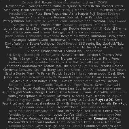
ZerozenSFM
tbycae
Chloe Kiso
Alastair JL
chen li
OOPS!
Alessandro & Riccardo Lazzarin
Wilhelm Nylund
Michael Bertin
Michael Stetler
Yashi Zeng
Jacob Schelbert
Malignant
Hardy
J
Moritz S.
Chihirios
Ethan Mulwee
Jonathan Correa
Rose
Jhon Magdalena
Aisha Harper
Fuji
Rupert Eveleigh
JaaySweeney
Andrei Tabone
Ruslana Dutchak
Allen Partridge
EpsilonCG
Peter Jessiman
Nikki Navaille
komito
emil
Saintetixx
Zhou Weitong
Tony Elwood
Sprague Williams
FeroshGirlSims
Worawut Pongchen
Daniel Jennings
Joshua Conard
Mike Dyer
Jeremy Fukunaga
Rockie Hoerter
鸿彬 邱
Gabriel Brenne
Carmine Ciccone
Paul Shewan
luke gentile
Lux_Fox
azbeaupre
Binsei Numao
Quade Zaban
Aleksandra Davydenko
Benjamin Newman
Kumatora
Liam Jordan
Masanyao
Andreas Gohl
TheThomasTrainzUser
Line Ulv
John Dreessen
David Valentine
Edson Rodriguez
Dávid Borsodi
Lil Sleeping Bag
SubToMyYTplz
Bryn Couser
HanaYou
Hakar Kerarmor
Elric Chen
Michelle Hironaka
Yandong
Supachai Chanarittichai
Leonard Rio
Ben Seaman
Axis Design Studio | Elliott Benjamin
Steve Clements
Gordon S
Thomas Deisz
William Bergen II
Slompy
yotpak
Morgan
Ximo Llopis Barber
Piero Perez
Anthony Simuel
astroblur
Erik Miller
Fred Vollmer
Jeff Kissel
Martin Býšek
Jonathan Caron-Roberge
Gaston
Jose Luis
seryong kim
till toe
Nicolas Ocheda
Clemente Gonzalez
Sean McSharry
Jack Palmstrom
John Daineusaure
Bas Peeters
Sascha Donie
Marvin W Parker
Patrick
Zach Ball
Isaac
katren wood
Deek_Blue
Jason Eyre
Bradley Wilson
Cathy W
Dennis Torosyan
Brian Dolan
Cameron Koch
Xavier Caliz
Zach Robyn
Fizzle
Lukas Ess
andrea cerini
Keerthi Pachala
Benjamin Learmonth
Claudia Toyama
Von Piper Flowers
Søren Rosendahl
Van Den Heuvel Matthew
Alberto Ferrer Lara
Edo Salvej
Pzit
✧ 𝔪𝔞𝔯𝔦 ✧
eeee
Aurora Nights Studio
Dougal Henken
Attila Malarik
uujann
D1REW00F
Ryan Dunn
mura
Jose Espinoza
iiiimmmm
Matthias LN
SteelDriver
Henri49
Solid Jake
Ricardo Negrete
Саша Ячмень
Solacen
Martynas Gurskas
PlaytestDS
Aren
Paul R LeBlanc
vikky
sepehr sabour
Silly Killy
Benoît Texier
Matthew Jeffs
Kelly Port
Tony Johnson
Sadie J. Foxx
SilentWatcher28
Jose Francisco Martinez
The Name Brand Company
Bouillard
Patrick Ryan
Keu
皓欽 涂
Chris DeVere
Foxokles
garzatron
cyclump
Joshua Dunfee
Giulio Chiaramonte
John Doe
Mornè Blake
Mateusz Relinger
Elia ALMALIKI
JC
uiiunan
Rongina
DigiTaco
Thierwaechter
Francois Gandon
Aaron Mceachern
kath
AREA 6
Alan Farkas
Humoud Al-Amiri
Rasmus Hauge
Arlene Lukkarila
ColdRice25
Anthea Ward