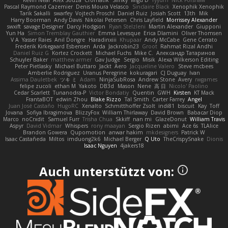
Kevin Neal
Alex Souza
Cromatik
Slinky
Migu D
Yyyum
Nick Forshaw
Pascal Raymond Cazemier
Denis Moura Velasco
Sinclaire Black
Xenophik Xenophik
Tarik Sakalli
swarfey
Vojtech Proschl
Daniel Ruiz
Josiah Scott
13th
Mik
Harry Boorman
Andy Davis
Nikolai Petersen
Chris Layfield
Morrissey Alexander
swxift
savage Designer
Darcy Hodgson
Ryan Stelzleni
Martin Alexander
Giupponi
Yun Ha
Simon Tremblay Gauthier
Emma Levesque
Erica Dlamini
Oliver Thomsen
V A
Yasser Raies
Anil Dongre
Haradinxiii
Khupaar
Andy McCabe
Gene Cerrato
Frederik Kirkegaard Esbensen
Arda
Jackrobin23
Groot
Rahmat Rizal Andhi
Daniel Ruiz G
Kortez Crockett
Michael Fuchs
Mike C.
Александр Татаринов
Schuyler Baker
matthew armer
Gav Judge
Sergio
Misik
Alexa Wilkerson Editing
Peter Pietlasky
Michael Buttaro
Jackt
Aero
Jacqueline Valero
Steve mcbees
Amberlie Rodriguez
Uranus Peregrine
kokuragari
CJ Duguay
Ivan
Assima Dauletbek
ツキ ミ
Adam
NinjaSubRosa
Andrew Stone
Avery
rwgames
felipe zucoli
ethan M
Yakoto
DB3d
Mason
Nene
高 日
Nicolo' Paolino
Cedar Scarlett
Tunanodra-P
Victor Bondatiy
Quentin
GWH
Kirsten
KT Mack
FrantaBOT
edwin Zhou
Blake Rizzo
Tal Smith
Carter Farrey
Angel
Juan José Castaño
HugoRC
Xenalto
Schmitthoffer Zsolt
indi81
biscuit
Kay
Toff
Jovana
Sofiya Ibragimova
BlizzyFox
William Thirlaway
David Brown
Babacar Diop
Marco
noCrxdit
Samuel Furr
Trisha Chua
Skkiff
nan mi
GlazeDonut
William Travis
Aspyr
David Vidmar
Whispers
rony maayan
Sergio Rizen
abimi
Ace 6s
TLAlice
Brandon Gowera
Qupomotion
anwar hakim
mkdesigners
Patrick W
Isaac Castañeda
Miltos
imduong2k6
Michael Berger
Q Uto
TheCrispySnake
Dionis
Isaac Nguyen
4jakers18
Auch unterstützt von: