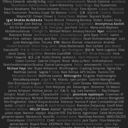
Tiffany Edwards
iaksdfg fodkg
ressii
Ioannis Athanasiadis
Nicolò Caterina
aureliana
Khuthadzo Ratshilumela
Grant Mckenney
Tadin Brego
Koji Tsukamoto
Rasool Abrahams
The Entire Universe
Dhruv Singh
Tom Byrom
Łukasz Majorczyk
Niko Tuononen
Pranshu Goyal
Mr Malone
OnPui
王庚
극단수작
Cédrick
Maxime
Wayne120
Omair Omari
L
Yuma Taesu
Kristian
Skyzee's Studio
Igor Sirotov Architects
Teunis Woord
Tinkering Monkey
Stefan
Devan Stolp
Rylai Crestfall
Josh Bishop
xuchang jiang
Hlynur G Asgeirsson
Anonymous Axolotl
Art Ov Nekromorph
正 明
Felix gogo
Joe Ford
Simon
Mana and Mayhem
Abdelkouddouss
ChengXi Yu
Michael Wilson
Amaury Faucon
Njan
Adenta Dar
Brandon Belisle
Karl-Heinz Köster
Ghoulishlycool
Jarle Styve
DHFG
name
Håkan Fors
nathan
Spidey
Jack Rao
Cristian Vigliano
Noah Kollmannsberger
Lutz
Jude Matanguihan
Tezuka
ETM
Marcin Biernat
miaukenzie
Andrew
Horald Bartoldt
ttitim Tang
sahin
Ulises Maldonado
Ben Carlisle
Jake Messer
Exacute3D
주호 정
Ethan Cohen
Metix
Igor Rodriguez
朋弥 林
Hank Logsdon
Elias
Javier Garay
Greg Miller
Wonder Lizard588
Gliese 570
Wiola Miszczak
Irina
Олег Гладков
凌太 上村
hullin thierry
Jackson L.
Harri Myllynen
Bojan Kostovic
Owen Connor
Gabriel Chvyrev
Wixer
Wasu Ju'Nior
mrthethatone
SketchedAnimationStudios
Daniel Larios-parra
Pablo
selvinsworld
Payton Heniser
Michael Hays
Vae
Bryan Kirkwood
Worthington
Creating Simpires
Sigma Eta
Matthias Carrick
Sagida T
Eddy
Raik Remus
APS Studio
Yvonne Ott
Menyhárt Marcell
Matthew Lowery
MrIncognito
Ed garas
Realmwrights
MikusMasquerade
jorge R
Ns
Khaidu
ryan jordan
Gabriel Malmgren
Dan Bojorquez Angulo
Williem McWhorter
Liam Tanaka
Mahmoud Khetabi
יניב חלה
Sladana Vukoja
Tom Weijnjes
jen
Danarogon
Streemer
Eli Mason
James Simpson
Hollow_Jenza
eje
지환 이
log
luke harrison
C
Ray Delapaz
Dmytro
Noah Couallier
Character34
indiiglo
Javlonbek rajabbayev
Crewman 47
Isabelle Lamarque
Michael Shimniok
Jonathan Harris
Andrea Lorenzo Mereghetti
Nils Ringlstetter
Osbiel Roque Arocha
Rebecca
Humza R Iqbal CombatNinja1269
laddc
sellig64
Javier
Radix N
Ariel Ilmari Kajava
Brandon DeLauney
Geoff Allen
Kamran Kadirov
MELUIP Store
Alpha3
Spotty Spotty YQ
TrixMix
Julian Quintero
julian reyes
Nareon
claytpn
Alquiler PS5
Era Rerza
bjgrimoari
Caleb Mcmullen
giovanni varani
Mackenzie
KuroShi
michael sierra
Nameless Renders
MMDCRAZED
DivineXavier
DEATHSTEED
Cli4D
vamsidhar reddy
Jack Taylor
Olov Melander
James Barrie
Bryant Price
DEEPNOX
Pen
Michael Koschmieder
pato dlgv
Wrinkly Blink
Ruben
Jesper Elling
Onooka
Kseniya
Boo Bugless
Mesaland