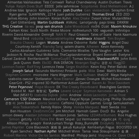
Almantas Vasiliauskas
Tess Cornwall
Rahul Chandwaney
Austin Durban
Travis
Yuliya
Ralph Does Stuff
EEEEE
Jelle sahmkow
Scopitones
Brad Mellesmoen
A J
Andrew Islas
Ignacio
Kalliope Marie
Josh Dunfee
Gen
viviisection
Seraphin Ernst
Ryan game
SLAWWNN_ 2214
Juan pablo Gutierrez
Thomas Elrod
ZED ZED
James Abney
John kivinen
Kieran Kuhn
Alec Drake
Desert Viber
MutantMike
Carl Glittenberg
Martin Guldbaek
AVAinc.
Lariotjandy
papi bless
DRKRM
THG Creative
lia wu
joop van drunick
Julie Woodcock
nic96
Dzät
Maxim Krioukov
Furkan Kirac
Scott North
Reese Moore
nofreelunch 100
vagueish
Infinitipo
Riverin David-Alexandre
DennyB
NAN YI
Paul Gleason
Tales of Scale
Hank Kaamura
Mind Bird
robzilla
HonorableHoplite
madmacx
AlisserB
Tim Boylan
Braulio Chavez
Logan
Wutata
Andrew Osborne
Rafal
Higgins
Angel Diaz
Courtney Xenith
Francky Tang
salem shams
Alheren
Kevin Kennedy
Carlos Abraham Gutiérrez Solis
Clemente Miralles
Tyler Vaughn
Laster
Kris
Jackson N. Rocha
Paul McManus
TheCaptainAmerica
Bryant Bennett
Evelyne I
Dániel Zarándi
BenYanken69
SomeGuyBS
Tomas Kiniulis
ShadowolfVFX
John Britti
Jack Quinn
Beth
Ebi3D
RVA DEMON
Niranjan Raghu
경문 서
Flagg3D
Lonnon Foster
Rolf Frey
Lorenzo Festa
Sergei Krutihin
Kevin Roy
Peter Balicki
steve
Joseph Salud
Facundo Martinez Pintado
polo
Mila
Dewi
Matt's Media
Stephen Grimm
microdee
Hans Wegener
Mark Sullivan
theLOF
Maya Halphon
szabolcs csaszar
Stellarator
Now Eleanor
Денис Оницев
Michał Roszkowski
GearGrit - PS2 inspired 3D Platformer Action Game!
Raven Ai
Thor Davidsen
Peter Pejanović
Hope Moore
EK
The Creaky Floorboard
Beachglass Gardens
Bobbit M.
Karl
敦智 紀
Tjoffex
Levent Göçer
Szymon Kaniewski
Adrian S
Mat (M5X11)
Izabella Dębek
john
Andrew
Alexis Lazootin
Jonas Trost
Cameron 'CSD' Dickson
Maurice LeDoux
Fayçal Njoya
Jimmy Jung
Phillip Studans
준현 이
Jorn Bakker
Lloros Sarano
Caffeine Oppsum Games
Giorgi Samukashvili
Alex Tsiskarishvili
Family Rislov
Shiny
Vonda Marquez
Matt Sweda
Ina
Ben Houston
DeeEmmCee
Jim Mitchell
Hamish Gawn
DocD
Bu
Angelie
simon dewey
Alastair Johnson
Harrison Jones
Saihou
LEDAfterBurners
Roe Hughes
Simon
getzity
K.O Tsitra Eht
Brett Seipel
Liz Vermoesen
cryptic pk
PJ
quig
Allison Philips
anaptr
RenAzuma's Things
Risky_Bunny98
EndyArts
Mone Ane
James Paynter
Cole Blazevich
家維 張
Jakub Kukuryk
Kemberlyn Pegus
BOOSTED UK
Ryan Sanchez
Nathan Apffel
Mitchell Winn
Tania
Ieva Straupmane
金 康
Robert Marino
Victor De los Santos
Manfred
Philipp Jainz
Марина Ск
Dave Child