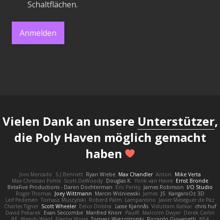
Schaltflächen.
Anmelden
Vielen Dank an unsere
Unterstützer
,
die Poly Haven möglich gemacht
haben
Joni Mercado
S J Bennett
Ryan Wiebe
Max Chandler
Anton
Mike Verta
Max Christian Pohle
Scott DeWoody
Douglas K.
Yorik van Havre
Ernst Bronde
BetaFive Productions - Daren Dochterman
Eric Perley
James Robinson
I/O Studio
Roger Thomas
Joey Wittmann
Marcin Wiśniewski
James
JS
KangaroOz 3D
Leif Pedersen
Tomasz Muszyński
Roberd Palm
Lampantino
Javier Meseguer de Paz
Charles Tigner
Scott Wheeler
Eelco Dolstra
Lasse Kjønnås
Viduttam Katkar
chris huf
David Pekarek
Evan Seccombe
Manfred Knorr
PaulR
Malcolm Dwyer
Derek Carlin
RF
Wendy Ward
Fianna Wong
Tomasz Wyszolmirski
Riccardo Giovanetti
fr54