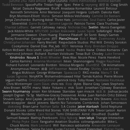
Junzhe Zhu
nate arnold
Flynn Duniho
Pietro Piemontese
Ronnie Barnett
Todd Bennion
SpacePuffle
Tristan Fogle
Spec
Peter G
rayryeng
鸝瑩 魏
Craig Smith
fatcat
Daisuke Nagasawa
Bruf4
Anastasia Komaritska
Laurent Belcour
Kenneth Simmons
Amir Mansour
Joaquim Vergara
Lizbeth
Dakota Klatt
Bryn Morrison-Elliott
Mana
Simeon Milkov Velchevsky
Camille De Bastiani
Jenya Zenchenko
Burning Astral
Three Hats
Jamonidas
Soul Evans
Carlos Javier
Silverelitist
Dane Bucao
Salomé Lagarde
Patricio Torres
Clara Truchsess
Chantal LeBlanc
Garrett Calloway
nøixzy
Nicholas Day
Svetlin
Marco Evangelisti
Jack Kibble-White
MTU1500
Jordan Krakowski
Juuso Sipilä
SofaKing42
Frank
Jermaine Dawson
Chen Huang
Étienne Pikatoff
Sri Sonti
Bassy's Games
Bailey Rosenthal
George Luna
JEFF
Plane2House
Bob F
Matt
Zoemoney
Azula
Christopher Johansen
Harry Merrett
Respectable Studios
Phil Wilt
Dmitry Sorokin
Cookymine
Daniel Dias
Pixi_lab
MD1
Veronica
Rory
Brendan Droppo
Kelton McEwen
Rico Levitt
Liquid Cooled
Nadia
Pedro Viana
Oleksii Komarov
Can
Desmond Johnson
Richard
Roman Volobuev
Teraa Bull
Chodey
Luke Fenwick
Xindrrobo
Noura S
Brett Wheeler
Bees Wax
Nicole Pérez
Frank Hereford
Carlos Ramírez
Arianna Montanari
Ikkeii
Shannonigans
Maggie Raycheva
Richard Funnell
Leonardo Borsten
Vinicius Morgado
BluntBSE
CW Animations
Anonymous Person
鈴葵
Jeff Kraemer
Nicole Findlay
Shirley
Lisa Anders
Angus McAloon
George Willaman
Sparazza D
RKG media
Manu T
S K
Lucas Signoles
NinjARTA
Mohamedmoawad Hilal
Tamás Kuklics
Pierre Moore
seguin matthis
OneGhastlyGhoul
yannick tooy
Toby Howe
Nastassia Reutskaya
Chris Wintermyer
Liam Davis
chris reis
Ross
styles
Blaine Gray
Lewis Stephens
Alex Brown
MDTH
maru
Make
Yokami c:
mik
Scott
Jonathan Ojibway
Brandon
Swann Fourmanoy
sinsin
Ken Ishikawa
Stanislav
ryan mrazik
峻辰 朱
Joshua Jacobs
Joseph Dignan
Ta Sp
Matthew-Gracey Desravines
Anika
Juan Ramón Ortiz Estévez
Shivam Ganju
Anıl Çaylak
JacobyO
Bình Võ Thiên
bavazov
Elhi Stevens
Alec Keck
halle stoeppler
david
jstevens
Martín Niz Tutoriales
Combrinck
Johan Simonsson
dokiderg
Brian Lane
Nathan Salla
S A Cooke
Jaber Alarbash
Solid Neptune
Donald Stooks
Little Weird Kid Stories
YUKI SHIBUTANI/ YUN
Trevor Larson
Aaron
Maxim Nordentz
Caio Notari
Tomi Ollikainen
Aimé
cloudhed
Duskfall
Samuel Bassale
Mathijs Peerboom
Filip Nyborg
leon labyk
Triangle Interactive
Philip Pryke
Dave
Fangzahn Aviation Studios
colinangusstudio
Mike L.
Chuck Morris
Mark Leonard
Will
francesco sabbatella
Alexander Leinauer
Tony Alfredsson
Salina De Leon
Lucas Cozzoli
Daniel Eijgendaal
Eliézer Ojeda