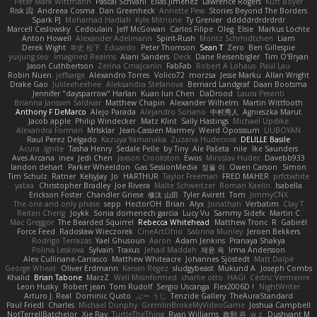
Peter Mark Wittmann
Pascal Scrivani
Elias Jimenez
Lawrence Rogers
Kurt Boyer
Risk 📀
Andreea Cosma
Dan Greenheck
Annette Pew
Stories Beyond The Borders
Spark PJ
Mohamad Hadlah
Kyle Mitrione
Ty Grenier
dddddrdrdrdrdr
Marcell Ceslowsky
Cedoulain
Jeff McGowan
Carlos Filipe
Oleg
Elsie
Markus Löchte
Anton Howell
Alexander Adelmann
Spirit-Rush
Moritz Schmidtchen
Liam
Derek Wight
幸史 松下
Eduardo
Peter Thomson
Sean T
Zero
Ben Gillespie
yuijung seo
Imagined Realms
Alani Sanders
Deck
Dane Reisenbigler
Tim O'Bryan
Jason Cuthbertson
Zerina Cmajcanin
FabFab
Robert A Lohaus
Paul Lau
Robin Nuen
jeffsarge
Alexandro Torres
Volico72
morzsa
Jesse Marku
Allan Wright
Drake Gao
Julileeheehee
Aleksandra Stefanova
Bernard Landgraf
Daan Bootsma
Jennifer "daysparrow" Harlan
Kuan lun Chen
DaDrood
Laura Pesenti
Brianna Janssen Saldivar
Matthew Chapin
Alexander Wilhelm
Martin Wittfooth
Anthony F DeMarco
Alejo Parada
Alejandro Soriano
中村秀人
Agnieszka Marut
Jacob apple
Philip Windecker
Matz Klint
Sally Hastings
Michael Updike
Alexandra Forman
MrIsklar
Jean-Cassien Marmey
Weird Oposssum
LIUBOYAN
Raul Perez Delgado
Kazuya Yamanaka
Zuzana Hudecova
DELILLE Basile
Acura .Ignite
Tasha Henry
Sedale Pelle
by Tiny
Ale Pašeta
nile
Ike Saunders
Aves Arcana
inex
Jedi Chen
Jaxson Crookston
Ewos
Miroslav Hudec
Davebb933
landon dehart
Parker Wheeldon
Gas SessionMedia
정율 이
Owen Carson
Simon
Tim Schulz
Ratner
KelsyJay
Jo
HARTHUR
Taylor Freeman
FRED MAHER
prfctwhite
yataa
Christopher Bradley
Joe Rivera
Malte Schweitzer
Roman Kaelin
Isabella
Erickson Foster
Chandler Griese
修汰 山田
Tyler Avirett
Tom
JimmyCNX
The one and only phase
sepp
HectorOH
Brian
Alyx
Jonathan
Verbatim
Clay T
Reiten Cheng
Joykk
Sonia domenech garcia
Lucy Vu
Sammy Sidefx
Martin C
Mac Greggor
The Bearded Squirrel
Rebecca Whitehead
Matthew Tronc
R
Gabirél
Force Feed
Radosław Wieczorek
CineArtOhio
Sabrina Munley
Jeroen Bekkers
Rodrigo Terrazas
Yael Ghusoun
Aaron
Adam Jenkins
Pranaya Shakya
Polina Leskova
Sylvain
Traxus
Jehad Maddah
재윤 옥
Irma Andersson
Alex Cullinane-Carrasco
Matthew Whiteacre
Johannes Sjöstedt
Matt Dalpé
George Wheat
Oliver Erdmann
Kenan Regez
sludgybeast
Mukund A
Joseph Combs
Khalid
Brian Tabone
MarzZ
Well Misinformed
charlie otto
HAGI
Cédric Vermeirre
Leon Husky
Robert jean
Tom Rudolf
Sergio Uscanga
Flex2006D !
NightWriter
Arturo J. Real
Dominic Qusto
ぶー うじ
Tenzide Gallery
TheAuraStandard
Paul Friedl
Charles
Michael Dunphy
GremlinBrokeMyVideoGame
Joshua Campbell
NotTerrellBatchelor
Xie Ray
TurtleTheThing
Ryan Williams
政則 谷
w z
Dushyant M