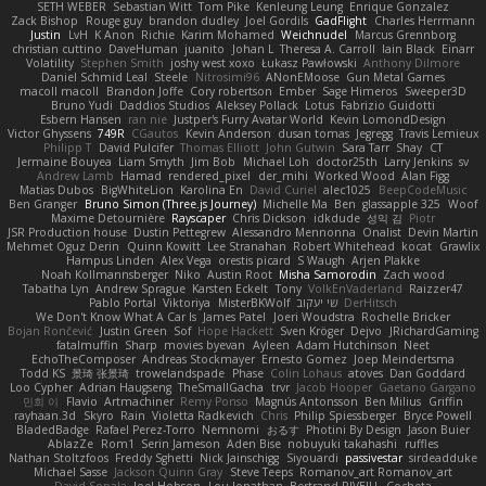
SETH WEBER
Sebastian Witt
Tom Pike
Kenleung Leung
Enrique Gonzalez
Zack Bishop
Rouge guy
brandon dudley
Joel Gordils
GadFlight
Charles Herrmann
Justin
LvH
K Anon
Richie
Karim Mohamed
Weichnudel
Marcus Grennborg
christian cuttino
DaveHuman
juanito
Johan L
Theresa A. Carroll
Iain Black
Einarr
Volatility
Stephen Smith
joshy west xoxo
Łukasz Pawłowski
Anthony Dilmore
Daniel Schmid Leal
Steele
Nitrosimi96
ANonEMoose
Gun Metal Games
macoll macoll
Brandon Joffe
Cory robertson
Ember
Sage Himeros
Sweeper3D
Bruno Yudi
Daddios Studios
Aleksey Pollack
Lotus
Fabrizio Guidotti
Esbern Hansen
ran nie
Justper's Furry Avatar World
Kevin LomondDesign
Victor Ghyssens
749R
CGautos
Kevin Anderson
dusan tomas
Jegregg
Travis Lemieux
Philipp T
David Pulcifer
Thomas Elliott
John Gutwin
Sara Tarr
Shay
CT
Jermaine Bouyea
Liam Smyth
Jim Bob
Michael Loh
doctor25th
Larry Jenkins
sv
Andrew Lamb
Hamad
rendered_pixel
der_mihi
Worked Wood
Alan Figg
Matias Dubos
BigWhiteLion
Karolina En
David Curiel
alec1025
BeepCodeMusic
Ben Granger
Bruno Simon (Three.js Journey)
Michelle Ma
Ben
glassapple 325
Woof
Maxime Detournière
Rayscaper
Chris Dickson
idkdude
성익 김
Piotr
JSR Production house
Dustin Pettegrew
Alessandro Mennonna
Onalist
Devin Martin
Mehmet Oguz Derin
Quinn Kowitt
Lee Stranahan
Robert Whitehead
kocat
Grawlix
Hampus Linden
Alex Vega
orestis picard
S Waugh
Arjen Plakke
Noah Kollmannsberger
Niko
Austin Root
Misha Samorodin
Zach wood
Tabatha Lyn
Andrew Sprague
Karsten Eckelt
Tony
VolkEnVaderland
Raizzer47
Pablo Portal
Viktoriya
MisterBKWolf
שי יעקוב
DerHitsch
We Don't Know What A Car Is
James Patel
Joeri Woudstra
Rochelle Bricker
Bojan Rončević
Justin Green
Sof
Hope Hackett
Sven Kröger
Dejvo
JRichardGaming
fatalmuffin
Sharp
movies byevan
Ayleen
Adam Hutchinson
Neet
EchoTheComposer
Andreas Stockmayer
Ernesto Gomez
Joep Meindertsma
Todd KS
景琦 张景琦
trowelandspade
Phase
Colin Lohaus
atoves
Dan Goddard
Loo Cypher
Adrian Haugseng
TheSmallGacha
trvr
Jacob Hooper
Gaetano Gargano
민희 이
Flavio
Artmachiner
Remy Ponso
Magnús Antonsson
Ben Milius
Griffin
rayhaan.3d
Skyro
Rain
Violetta Radkevich
Chris
Philip Spiessberger
Bryce Powell
BladedBadge
Rafael Perez-Torro
Nemnomi
おるす
Photini By Design
Jason Buier
AblazZe
Rom1
Serin Jameson
Aden Bise
nobuyuki takahashi
ruffles
Nathan Stoltzfoos
Freddy Sghetti
Nick Jainschigg
Siyouardi
passivestar
sirdeadduke
Michael Sasse
Jackson Quinn Gray
Steve Teeps
Romanov_art Romanov_art