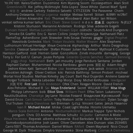
תמר פלג טל
Kaleo/Dalton
Duzemine
Kim Myeong Soom
nicolaspetton
Alan Stoll
Greenlines78
Kie
Jeffrey McIlmoyle
Felix Lopez
Steve White
Daniel Warf
Syed
혜영 전
andrew Carbery
Federico Salvetti
C1T1Z333N
The Paraverse
Chem
Anthony Delasanta
Minja Lojanica
roddye
Melissa Farrell
Stilian
ꌃ꒒ꀎꋪꋪꌩ ꀘꈤꀤꁅꃅ꓄
Adrien Alexandre
Rab
Thomas Woodward
Alan Bakir
Ian Wilson
venkat rathna kumar talluri
Eric Chan
Steve Girard
n d o n
思涵 王
captkiro
N-JELLY
Kristinn Sturluson
Marianne Andersen
Rodrigo Silva
adelaide begalli
Duncan Hewitt
Mattias Lundstrom
Rowan Gipe
coshichi
Sounds And Dungeons
Smoke EA Graffiti
Eric G
Karen Collins
Joseph Krzywoszyja
Nathanaël Platz
FlameTop
AshenBone
Josh Strawder
Inês Sousa
Fennec
gaggle
Digital Prophet
Vsevolods Gniteckis
Mark
Tristan Voulelis
Walter Weaver
Alex Stephens
Luthonium Virtual Heritage
Илья Снопков
Alphaology
Arthur
Moto Designshop
Sandra
Classical Salamander
Stefan Plösser
Julian Rai Anwor
Mythical X Customs
Harrison Gafford
nost
Hemen Galal
GonzoNole
Zineb mounfik
damageg
George
Tony Li
For Got U
Canun
Juuso Pohjola
Gerardo Quiros Sanchez
Samuel Benning
piggy chop
Nathanaël
Beth
jan moudry
Jorge Panduro Santana
Jordan
Raphael Dahan
Muhammad
Nicola Baribeau
gavin poss
宣臣 紀
Adam Knight
Jeshire Kiten Katt
Samuel Bidne
Lisa
toomanydans
Jack saksik
Arianna Mex
Brooklen Ashleigh
Oliver Cretton
kiki
Patrick Balthrop
Simon Probert
micheal
Mortal Void Studios
Mathias Kirkeby
Jay Court
Bart Paul Dujardin
Anilene Gassner
Holger Tollbäck
Nikita Lebedev
Filip Morys
Doxy
Michel Kinfoussia
lewdgazer
川頁 可可
First Last
Bob Anderson
Ofek Chen
Keegan Moore
David French
Alex Pehotin
Michael R
Sai
Maya Enderland
Sxcret
WILLIAM HTAY
Misa Vlogs
Philipp Lehmann
bob
Elliot Sloss
William Peart
Effex Talon
Lukatonny
NautiluStudios
Chanakya
Jay Lane
Nicolas Fossard
Владислав Жуковський
Raje
Daviid Enzo
Carl-Simon Sahlin
Toby Watson
אלמוג
Andrei Barsan
Dylan Scruggs
Trul Trulsen
Maria Diavolova
Ian Brennan
なのは
Vincent Gates
Jakub Hasanov
Ivan R
Michael Keutel
Ishika
Coast Light Media
Hiromi Uematsu
Marco Scala Bertolin
Antonio
NocturnalKestrel
Markus Trappe
Tyler Nichols
penguin
Chris
D3 Anima
Matthew Schultz
Ali Jaafar
Cameron A Miele
Илья Несенюк
Reperak
alberto echavarria
Rod Barksdale
M M
Martin Kempster
Somebodyoncetoldme
Josh Laxen
Oliver Danielsen
Alex Duncan
silas 2534455
Carro1001
Thomas Anderson
Daniel Wilson
RAfort
Owen Maynard
Nico Cloud
George M. Dyck
Thbatcos
Dmytro Volovnenko
Stina Walberg
Cosmas A Demetriou