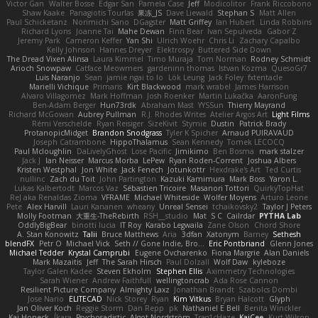
Victor Gan
Walter Bosse
Edgar San
Pamela Case
Jeff
Modicolitor
Frank Riccobono
Shaw Kaake
Panagiotis Tourlas
果冻_JS
Dave Liewald
Stephan S
Matt Allen
Paul Schicketanz
Norimichi Sano
DGagster
Matt Griffey
Ian Hubert
Linda Robbins
Richard Lyons
Joanne Tai
Mahe Dewan
Finn Bear
Ivan Sepulveda
Gabor Z
Jeremy Park
Cameron Keffer
Yan Shi
Ulrich Woehr
Chris Li
Zachary Capalbo
Kelly Johnson
Hannes Dreyer
Elektrospy
Buttered Side Down
The Dread Vixen Alinsa
Laura Kimmel
Timo Muraja
Tom Norman
Rodney Schmidt
Arioch Snowpaw
Catface Meowmers
gardeninn thomas
Istvan Kozma
QuesoGr7
Luis Naranjo
Sean
jamie ngai to lo
Lök Leung
Jack Foley
fxtentacle
Marielli Vichique
Primaris
Kirt Blackwood
mark wrabel
James Harrison
Alvaro Villagomez
Mark Hoffman
Josh Roenker
Martin Lukačka
AaronFung
Ben-Adam Berger
Hun73rdk
Abraham Mast
YYSSun
Thierry Mayrand
Richard McGowan
Aubrey Pullman
R.J. Rhodes Writes
Atelier Argos Art
Light Films
Rémi Verschelde
Ryan Reisiger
SizeKivit
Stymie
Dustin
Patrick Brady
ProtanopicMidget
Brandon Snodgrass
Tyler K Spicher
Arnaud PUIRAVAUD
Joseph Catrambone
HippoThalamus
Sean Kennedy
Tomek LECOCQ
Paul Mcloughlin
DaLivelyGhost
Lose Pacific
Jimikimo
Ben Bosma
mark stalzer
Jack J
Ian Neisser
Marcus Morba
LePew
Ryan Roden-Corrent
Joshua Albers
Kristen Westphal
Jon White
Jack Fenech
Jotunkottr
Hexdrake's Art
Ted Curtis
nullinc
Zach du Toit
John Partington
Kazuki Kamimura
Mark Boss
Yaron L.
Lukas Kalbertodt
Marcos Vaz
Sébastien Tricoire
Masanori Tottori
QuirkyTopHat
ReJ aka Renaldas Zioma
VFRAME
Michael Whiteside
Wolfer Moyens
Arturo Leone
Pete
Alex Harvill
Lauri Kananen
wheany
Unreal Sensei
tchaikovsky2
Taylor J Peters
Molly Footman
大重生-TheRebirth
RSH__studio
Mat
S C
Cailrdar
PYTHA Lab
OddlyBigBear
binotti lucia
IT Roy
Karabo Legwaila
Zane Olson
Chord Shore
A. Stan Konowitz
Talii
Bruce Matthews
Aria
3dfan
Xatonym
Barney
Sethesh
blendFX
Petr O
Michael Vick
Seth // Gone Indie, Bro...
Eric Pontbriand
Glenn Jones
Michael Tedder
Krystal Camprubi
Eugene Ovcharenko
Fiona Margrie
Alan Daniels
Mark Mazaitis
Jeff
The Sarah Hirsch
Paul Dolzall
Wolf Daw
kyleboze
Taylor Galen Kadee
Steven Ekholm
Stephen Ellis
Aximmetry Technologies
Sarah Wiener
Andrew Faithfull
wellingtoncrab
Ada Rose Cannon
Resilient Picture Company
Almighty Laxz
Jonathan Brandt
Szabolcs Dombi
Jose Nario
ELITECAD
Nick Storey
Ryan
Kim Vitkus
Bryan Halcott
Glyph
Jan Oliver Koch
Reggie Storm
Dan Repp
pk
Nathaniel E Bell
Benita Winckler
Kai Honeck
Íkara
Psychosadistic
Algot Nordström
Trag1cHaze
KaiCee
Kurt Wilson