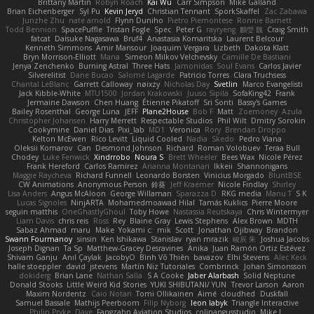
Brittany Martin
Robyn Roach
Kai Wu
Carr Simpson
Mike Galland
Brian Eichenberger
Syl Pu
Kevin Jeryd
Christian Tennant
SporkSkaffel
Zac Zabawa
Junzhe Zhu
nate arnold
Flynn Duniho
Pietro Piemontese
Ronnie Barnett
Todd Bennion
SpacePuffle
Tristan Fogle
Spec
Peter G
rayryeng
鸝瑩 魏
Craig Smith
fatcat
Daisuke Nagasawa
Bruf4
Anastasia Komaritska
Laurent Belcour
Kenneth Simmons
Amir Mansour
Joaquim Vergara
Lizbeth
Dakota Klatt
Bryn Morrison-Elliott
Mana
Simeon Milkov Velchevsky
Camille De Bastiani
Jenya Zenchenko
Burning Astral
Three Hats
Jamonidas
Soul Evans
Carlos Javier
Silverelitist
Dane Bucao
Salomé Lagarde
Patricio Torres
Clara Truchsess
Chantal LeBlanc
Garrett Calloway
nøixzy
Nicholas Day
Svetlin
Marco Evangelisti
Jack Kibble-White
MTU1500
Jordan Krakowski
Juuso Sipilä
SofaKing42
Frank
Jermaine Dawson
Chen Huang
Étienne Pikatoff
Sri Sonti
Bassy's Games
Bailey Rosenthal
George Luna
JEFF
Plane2House
Bob F
Matt
Zoemoney
Azula
Christopher Johansen
Harry Merrett
Respectable Studios
Phil Wilt
Dmitry Sorokin
Cookymine
Daniel Dias
Pixi_lab
MD1
Veronica
Rory
Brendan Droppo
Kelton McEwen
Rico Levitt
Liquid Cooled
Nadia
Skedo
Pedro Viana
Oleksii Komarov
Can
Desmond Johnson
Richard
Roman Volobuev
Teraa Bull
Chodey
Luke Fenwick
Xindrrobo
Noura S
Brett Wheeler
Bees Wax
Nicole Pérez
Frank Hereford
Carlos Ramírez
Arianna Montanari
Ikkeii
Shannonigans
Maggie Raycheva
Richard Funnell
Leonardo Borsten
Vinicius Morgado
BluntBSE
CW Animations
Anonymous Person
鈴葵
Jeff Kraemer
Nicole Findlay
Shirley
Lisa Anders
Angus McAloon
George Willaman
Sparazza D
RKG media
Manu T
S K
Lucas Signoles
NinjARTA
Mohamedmoawad Hilal
Tamás Kuklics
Pierre Moore
seguin matthis
OneGhastlyGhoul
Toby Howe
Nastassia Reutskaya
Chris Wintermyer
Liam Davis
chris reis
Ross
Rey
Blaine Gray
Lewis Stephens
Alex Brown
MDTH
Sabaz Ahmad
maru
Make
Yokami c:
mik
Scott
Jonathan Ojibway
Brandon
Swann Fourmanoy
sinsin
Ken Ishikawa
Stanislav
ryan mrazik
峻辰 朱
Joshua Jacobs
Joseph Dignan
Ta Sp
Matthew-Gracey Desravines
Anika
Juan Ramón Ortiz Estévez
Shivam Ganju
Anıl Çaylak
JacobyO
Bình Võ Thiên
bavazov
Elhi Stevens
Alec Keck
halle stoeppler
david
jstevens
Martín Niz Tutoriales
Combrinck
Johan Simonsson
dokiderg
Brian Lane
Nathan Salla
S A Cooke
Jaber Alarbash
Solid Neptune
Donald Stooks
Little Weird Kid Stories
YUKI SHIBUTANI/ YUN
Trevor Larson
Aaron
Maxim Nordentz
Caio Notari
Tomi Ollikainen
Aimé
cloudhed
Duskfall
Samuel Bassale
Mathijs Peerboom
Filip Nyborg
leon labyk
Triangle Interactive
Philip Pryke
Dave
Fangzahn Aviation Studios
colinangusstudio
Mike L.