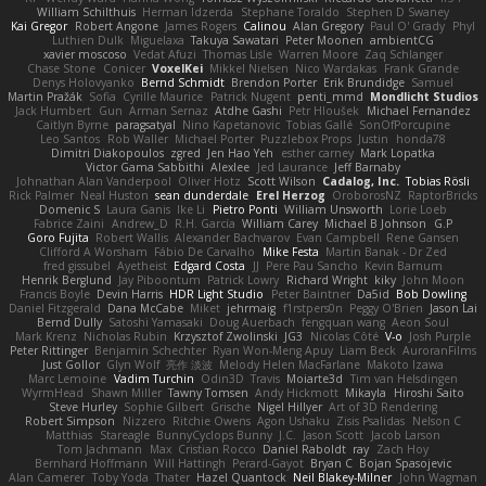
William Schilthuis
Herman Idzerda
Stephane Toraldo
Stephen D Swaney
Kai Gregor
Robert Angone
James Rogers
Calinou
Alan Gregory
Paul O' Grady
Phyl
Luthien Dulk
Miguelaxa
Takuya Sawatari
Peter Moonen
ambientCG
xavier moscoso
Vedat Afuzi
Thomas Lisle
Warren Moore
Zaq Schlanger
Chase Stone
Conicer
VoxelKei
Mikkel Nielsen
Nico Wardakas
Frank Grande
Denys Holovyanko
Bernd Schmidt
Brendon Porter
Erik Brundidge
Samuel
Martin Pražák
Sofia
Cyrille Maurice
Patrick Nugent
penti_mmd
Mondlicht Studios
Jack Humbert
Gun
Arman Sernaz
Atdhe Gashi
Petr Hloušek
Michael Fernandez
Caitlyn Byrne
paragsatyal
Nino Kapetanovic
Tobias Gallé
SonOfPorcupine
Leo Santos
Rob Waller
Michael Porter
Puzzlebox Props
Justin
honda78
Dimitri Diakopoulos
zgred
Jen Hao Yeh
esther carney
Mark Lopatka
Victor Gama Sabbithi
Alexlee
Jed Laurance
Jeff Barnaby
Johnathan Alan Vanderpool
Oliver Hotz
Scott Wilson
Cadalog, Inc.
Tobias Rösli
Rick Palmer
Neal Huston
sean dunderdale
Erel Herzog
OroborosNZ
RaptorBricks
Domenic S
Laura Ganis
Ike Li
Pietro Ponti
William Unsworth
Lorie Loeb
Fabrice Zaini
Andrew_D
R.H. García
William Carey
Michael B Johnson
G.P
Goro Fujita
Robert Wallis
Alexander Bachvarov
Evan Campbell
Rene Gansen
Clifford A Worsham
Fábio De Carvalho
Mike Festa
Martin Banak - Dr Zed
fred gissubel
Ayetheist
Edgard Costa
JJ
Pere Pau Sancho
Kevin Barnum
Henrik Berglund
Jay Piboontum
Patrick Lowry
Richard Wright
kiky
John Moon
Francis Boyle
Devin Harris
HDR Light Studio
Peter Baintner
Da5id
Bob Dowling
Daniel Fitzgerald
Dana McCabe
Miket
jehrmaig
f1rstpers0n
Peggy O'Brien
Jason Lai
Bernd Dully
Satoshi Yamasaki
Doug Auerbach
fengquan wang
Aeon Soul
Mark Krenz
Nicholas Rubin
Krzysztof Zwolinski
JG3
Nicolas Côté
V-o
Josh Purple
Peter Rittinger
Benjamin Schechter
Ryan Won-Meng Apuy
Liam Beck
AuroranFilms
Just Gollor
Glyn Wolf
亮作 淡波
Melody Helen MacFarlane
Makoto Izawa
Marc Lemoine
Vadim Turchin
Odin3D
Travis
Moiarte3d
Tim van Helsdingen
WyrmHead
Shawn Miller
Tawny Tomsen
Andy Hickmott
Mikayla
Hiroshi Saito
Steve Hurley
Sophie Gilbert
Grische
Nigel Hillyer
Art of 3D Rendering
Robert Simpson
Nizzero
Ritchie Owens
Agon Ushaku
Zisis Psalidas
Nelson C
Matthias
Stareagle
BunnyCyclops Bunny
J.C.
Jason Scott
Jacob Larson
Tom Jachmann
Max
Cristian Rocco
Daniel Raboldt
ray
Zach Hoy
Bernhard Hoffmann
Will Hattingh
Perard-Gayot
Bryan C
Bojan Spasojevic
Alan Camerer
Toby Yoda
Thater
Hazel Quantock
Neil Blakey-Milner
John Wagman