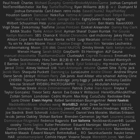
Paul Friedl
Charles
Michael Dunphy
GremlinBrokeMyVideoGame
Joshua Campbell
NotTerrellBatchelor
Xie Ray
TurtleTheThing
Ryan Williams
政則 谷
w z
Dushyant M
Joshua Esmeralda
Carl-Edwin
retro rocks
EasedChunk2
RayePixlrKay
Houston Gaston
Danizoar
NekoTux
Fattma Al Lawati
yewen sun
Felipe Ramos
Slamuel EC
Key van Thull
George Clarke
EightySeven
Frederic Sigrist
Wilbert Schuurman Hess
yuna yamamoto
Derek Carlin
Ben Watts
RavenXXXX
Virgil Shaw
Zeikomiray
TeaTime
Jonas Printzen
Ezekiel Alexander
Danny Ray Clark
BAMA Studio
Toms
Anton Smit
Ayman Sharaf
Dusan Runtak
Per Gouras
Kaitlyn Matchem
SBS
Chance K
Mistral Chronicles
cael mckinney
Jakey Floofle
Allison Cope
Brandon Morse
Vanta
ns103
Luigi Macaluso
simen stroek
19:48
Yu xin Ye
Adam Moore
Pascal Creative Design
Kelvin Yim
Yaroslav Leschenko
AI videomaking
Moon
正和 綱嶋
David KALFON
Dmitry Vinnik
Katti
keilyn nuñez
Wenxin Huang
Sarah BADJI
GrayDarth
Eli Herrington
ALP Gauna
manuel chiocchetta
ThatRamenDude
CluelessArt
Cергей Лозенко
Emmett Peck
Stefan Scotzniovsky
Hieu Tran
新之助 佐々木
Armin Bauer
Konrad Wantrych
E Barrios
Jack Malone
Harry Jumaidi
에이지
Eylül Solakoğlu
my moon, your stars
Jarod
Dinki
Alexey Vaitvud
Udi
Yurii Antonyuk
estuine
Queen Sitra
Fy Hy
Jack
Jacob Mars
Shaquita Puckett
Danning Lu
LunaLoutre
Andre Olivier
Andrew Rhyne
Dane Sands
Jdnbyd
William Parry
Zak Jarvis
Axel Allstar
vito schaniel
Ashley Cline
CHERRII
Tryvon Pittman
Heli Aldridge
jerry biggs jr
JakkeN
Anthony Castillo
Nikolai Strelioff
RYDBRG PHOTOGRAPHY
Yogev Levy
Abdullah Alshammari
Thomas Steele
Alicia Zimmermann
Patrick Zulke
Fran Aspen
Freyka V
Taylor Gonzalez
Trevor Seitz
Aaron
Eva Eoska V
Williscool
Here4StuffAndAllThat
Zoltán Simon
Londolan
Cedric Wurm
Max King
CucuZulu
Radosław Bela
Loris Olivier
Erwin Heyms
Rafael Santisteban Baumgartner
Fenrir Fawkes
MaddieMooMoon
shuhao wang
WorldBLD
Artet
Drew Tanner
Navid Eshaq
Aubin Nicoleau
Blandine Ducrocq
JewelEyed
ANDY
Anton Friedman
時里ZYC
Joe Stadnik
Brett Schmidt
Adam Derenne
Daniel Vera Morales
Mattias Eriksson
le-cds
Jamie Oakley
Shihan Barbee
Brenden Cameron
Jay Hart
Lourens Lessing
Dominique Fitzgerald
Federico Bagarolo
Eon Valterra
NeckbeardLover445
Lucian
cooshy
Toms Seglins
Fuller Pendleton
Eduard Marsinyac
Matthew J Clarke
Danny Dimbleby
Thomas Lloyd
clenhart
Ben Wilson
minkis kim
Manenblack
Martten Maasik
Edward Maxym
BetterAsBad _
RO
SwunkusSwede
hauke lienau
HAR
valsekamerplant
Cemile Høyer
Viviane Souza
Meredith Jones
Van Gun