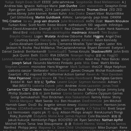
Yuliya
Ralph Does Stuff
EEEEE
Jelle sahmkow
Scopitones
Brad Mellesmoen
A J
Andrew Islas
Ignacio
Kalliope Marie
Josh Dunfee
Gen
viviisection
Seraphin Ernst
Ryan game
SLAWWNN_ 2214
Juan pablo Gutierrez
Thomas Elrod
ZED ZED
James Abney
John kivinen
Kieran Kuhn
Alec Drake
Desert Viber
MutantMike
Carl Glittenberg
Martin Guldbaek
AVAinc.
Lariotjandy
papi bless
DRKRM
THG Creative
lia wu
joop van drunick
Julie Woodcock
nic96
Dzät
Maxim Krioukov
Furkan Kirac
Scott North
Reese Moore
nofreelunch 100
vagueish
Infinitipo
Riverin David-Alexandre
DennyB
NAN YI
Paul Gleason
Tales of Scale
Hank Kaamura
Mind Bird
robzilla
HonorableHoplite
madmacx
AlisserB
Tim Boylan
Braulio Chavez
Logan
Wutata
Andrew Osborne
Rafal
Higgins
Angel Diaz
Courtney Xenith
Francky Tang
salem shams
Alheren
Kevin Kennedy
Carlos Abraham Gutiérrez Solis
Clemente Miralles
Tyler Vaughn
Laster
Kris
Jackson N. Rocha
Paul McManus
TheCaptainAmerica
Bryant Bennett
Evelyne I
Dániel Zarándi
BenYanken69
SomeGuyBS
Tomas Kiniulis
ShadowolfVFX
John Britti
Jack Quinn
Beth
Ebi3D
RVA DEMON
Niranjan Raghu
경문 서
Flagg3D
Lonnon Foster
Rolf Frey
Lorenzo Festa
Sergei Krutihin
Kevin Roy
Peter Balicki
steve
Joseph Salud
Facundo Martinez Pintado
polo
Mila
Dewi
Matt's Media
Stephen Grimm
microdee
Hans Wegener
Mark Sullivan
theLOF
Maya Halphon
szabolcs csaszar
Stellarator
Now Eleanor
Денис Оницев
Michał Roszkowski
GearGrit - PS2 inspired 3D Platformer Action Game!
Raven Ai
Thor Davidsen
Peter Pejanović
Hope Moore
EK
The Creaky Floorboard
Beachglass Gardens
Bobbit M.
Karl
敦智 紀
Tjoffex
Levent Göçer
Szymon Kaniewski
Adrian S
Mat (M5X11)
Izabella Dębek
john
Andrew
Alexis Lazootin
Jonas Trost
Cameron 'CSD' Dickson
Maurice LeDoux
Focus Vault
Fayçal Njoya
Jimmy Jung
Phillip Studans
준현 이
Jorn Bakker
Lloros Sarano
Caffeine Oppsum Games
Giorgi Samukashvili
Thor Brickman
Alex Tsiskarishvili
Family Rislov
Shiny
Vonda Marquez
Matt Sweda
Ina
Ben Houston
DeeEmmCee
Jim Mitchell
Hamish Gawn
DocD
Bu
Angelie
simon dewey
Alastair Johnson
Harrison Jones
Saihou
LEDAfterBurners
Roe Hughes
Simon
getzity
K.O Tsitra Eht
Brett Seipel
Liz Vermoesen
cryptic pk
PJ
quig
Allison Philips
anaptr
RenAzuma's Things
Risky_Bunny98
EndyArts
Mone Ane
James Paynter
Cole Blazevich
家維 張
Jakub Kukuryk
Kemberlyn Pegus
BOOSTED UK
Ryan Sanchez
Nathan Apffel
Mitchell Winn
Tania
Ieva Straupmane
金 康
Robert Marino
Victor De los Santos
Manfred
Philipp Jainz
Марина Ск
Dave Child
UncleJesseppe
Mike Duncan
Rene