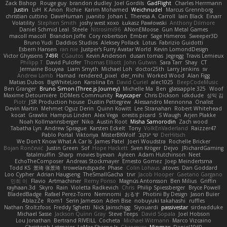
Zack Bishop
Rouge guy
brandon dudley
Joel Gordils
GadFlight
Charles Herrmann
Justin
LvH
K Anon
Richie
Karim Mohamed
Weichnudel
Marcus Grennborg
christian cuttino
DaveHuman
juanito
Johan L
Theresa A. Carroll
Iain Black
Einarr
Volatility
Stephen Smith
joshy west xoxo
Łukasz Pawłowski
Anthony Dilmore
Daniel Schmid Leal
Steele
Nitrosimi96
ANonEMoose
Gun Metal Games
macoll macoll
Brandon Joffe
Cory robertson
Ember
Sage Himeros
Sweeper3D
Bruno Yudi
Daddios Studios
Aleksey Pollack
Lotus
Fabrizio Guidotti
Esbern Hansen
ran nie
Justper's Furry Avatar World
Kevin LomondDesign
Victor Ghyssens
749R
CGautos
Kevin Anderson
dusan tomas
Jegregg
Travis Lemieux
Philipp T
David Pulcifer
Thomas Elliott
John Gutwin
Sara Tarr
Shay
CT
Jermaine Bouyea
Liam Smyth
Michael Loh
doctor25th
Larry Jenkins
sv
Andrew Lamb
Hamad
rendered_pixel
der_mihi
Worked Wood
Alan Figg
Matias Dubos
BigWhiteLion
Karolina En
David Curiel
alec1025
BeepCodeMusic
Ben Granger
Bruno Simon (Three.js Journey)
Michelle Ma
Ben
glassapple 325
Woof
Maxime Detournière
DDMers Community
Rayscaper
Chris Dickson
idkdude
성익 김
Piotr
JSR Production house
Dustin Pettegrew
Alessandro Mennonna
Onalist
Devin Martin
Mehmet Oguz Derin
Quinn Kowitt
Lee Stranahan
Robert Whitehead
kocat
Grawlix
Hampus Linden
Alex Vega
orestis picard
S Waugh
Arjen Plakke
Noah Kollmannsberger
Niko
Austin Root
Misha Samorodin
Zach wood
Tabatha Lyn
Andrew Sprague
Karsten Eckelt
Tony
VolkEnVaderland
Raizzer47
Pablo Portal
Viktoriya
MisterBKWolf
שי יעקוב
DerHitsch
We Don't Know What A Car Is
James Patel
Joeri Woudstra
Rochelle Bricker
Bojan Rončević
Justin Green
Sof
Hope Hackett
Sven Kröger
Dejvo
JRichardGaming
fatalmuffin
Sharp
movies byevan
Ayleen
Adam Hutchinson
Neet
EchoTheComposer
Andreas Stockmayer
Ernesto Gomez
Joep Meindertsma
Todd KS
景琦 张景琦
trowelandspade
Phase
Colin Lohaus
atoves
Dan Goddard
Loo Cypher
Adrian Haugseng
TheSmallGacha
trvr
Jacob Hooper
Gaetano Gargano
민희 이
Flavio
Artmachiner
Remy Ponso
Magnús Antonsson
Ben Milius
Griffin
rayhaan.3d
Skyro
Rain
Violetta Radkevich
Chris
Philip Spiessberger
Bryce Powell
BladedBadge
Rafael Perez-Torro
Nemnomi
おるす
Photini By Design
Jason Buier
AblazZe
Rom1
Serin Jameson
Aden Bise
nobuyuki takahashi
ruffles
Nathan Stoltzfoos
Freddy Sghetti
Nick Jainschigg
Siyouardi
passivestar
sirdeadduke
Michael Sasse
Jackson Quinn Gray
Steve Teeps
David Sopala
Joel Hobson
Lou Jonathan
Bertrand RIVEILL
Cocheta
Michael Witmann
Marco Vizcaino