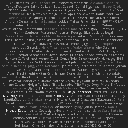
Chuck Morris
Mark Leonard
Will
francesco sabbatella
Alexander Leinauer
Tony Alfredsson
Salina De Leon
Lucas Cozzoli
Daniel Eijgendaal
Eliézer Ojeda
תמר פלג טל
Kaleo/Dalton
Duzemine
Kim Myeong Soom
nicolaspetton
Alan Stoll
Greenlines78
Kie
Jeffrey McIlmoyle
Felix Lopez
Steve White
Daniel Warf
Syed
혜영 전
andrew Carbery
Federico Salvetti
C1T1Z333N
The Paraverse
Chem
Anthony Delasanta
Minja Lojanica
roddye
Melissa Farrell
Stilian
ꌃ꒒ꀎꋪꋪꌩ ꀘꈤꀤꁅꃅ꓄
Adrien Alexandre
Rab
Thomas Woodward
Alan Bakir
Ian Wilson
venkat rathna kumar talluri
Eric Chan
Steve Girard
n d o n
思涵 王
captkiro
N-JELLY
Kristinn Sturluson
Marianne Andersen
Rodrigo Silva
adelaide begalli
Duncan Hewitt
Mattias Lundstrom
Rowan Gipe
coshichi
Sounds And Dungeons
Eric G
Karen Collins
Joseph Krzywoszyja
Nathanaël Platz
FlameTop
AshenBone
Isaac Osho
Josh Strawder
Inês Sousa
Fennec
gaggle
Digital Prophet
Vsevolods Gniteckis
Mark
Tristan Voulelis
Walter Weaver
Alex Stephens
Luthonium Virtual Heritage
Илья Снопков
Alphaology
Arthur
Moto Designshop
Sandra
Classical Salamander
Stefan Plösser
Julian Rai Anwor
Mythical X Customs
Harrison Gafford
nost
Hemen Galal
GonzoNole
Zineb mounfik
damageg
Eri E
George
Tony Li
For Got U
Canun
Juuso Pohjola
Luce
Gerardo Quiros Sanchez
Samuel Benning
piggy chop
Nathanaël
jan moudry
Jorge Panduro Santana
Jordan
Raphael Dahan
Muhammad
oominx
Nicola Baribeau
gavin poss
宣臣 紀
Adam Knight
Jeshire Kiten Katt
Samuel Bidne
Lisa
toomanydans
Jack saksik
Arianna Mex
Brooklen Ashleigh
Oliver Cretton
kiki
Patrick Balthrop
Simon Probert
micheal
Mortal Void Studios
Mathias Kirkeby
Jay Court
Bart Paul Dujardin
Anilene Gassner
Holger Tollbäck
Nikita Lebedev
Filip Morys
Doxy
Michel Kinfoussia
lewdgazer
川頁 可可
First Last
Bob Anderson
Ofek Chen
Keegan Moore
David French
Alex Pehotin
Michael R
Sai
Maya Enderland
Sxcret
WILLIAM HTAY
Misa Vlogs
Philipp Lehmann
bob
Elliot Sloss
William Peart
Effex Talon
Lukatonny
NautiluStudios
Chanakya
Jay Lane
Nicolas Fossard
Владислав Жуковський
Raje
Daviid Enzo
Carl-Simon Sahlin
Toby Watson
אלמוג
Andrei Barsan
Dylan Scruggs
Trul Trulsen
Maria Diavolova
Ian Brennan
なのは
Jakub Hasanov
Ivan R
Michael Keutel
Ishika
Coast Light Media
Hiromi Uematsu
Marco Scala Bertolin
Antonio
NocturnalKestrel
Markus Trappe
Tyler Nichols
penguin
Chris
D3 Anima
Matthew Schultz
Ali Jaafar
Cameron A Miele
Илья Несенюк
Reperak
alberto echavarria
Rod Barksdale
Martin Kempster
Somebodyoncetoldme
Josh Laxen
Oliver Danielsen
Alex Duncan
silas 2534455
Carro1001