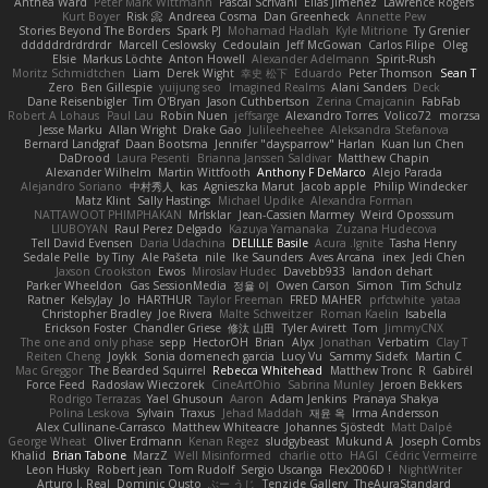
Anthea Ward
Peter Mark Wittmann
Pascal Scrivani
Elias Jimenez
Lawrence Rogers
Kurt Boyer
Risk 📀
Andreea Cosma
Dan Greenheck
Annette Pew
Stories Beyond The Borders
Spark PJ
Mohamad Hadlah
Kyle Mitrione
Ty Grenier
dddddrdrdrdrdr
Marcell Ceslowsky
Cedoulain
Jeff McGowan
Carlos Filipe
Oleg
Elsie
Markus Löchte
Anton Howell
Alexander Adelmann
Spirit-Rush
Moritz Schmidtchen
Liam
Derek Wight
幸史 松下
Eduardo
Peter Thomson
Sean T
Zero
Ben Gillespie
yuijung seo
Imagined Realms
Alani Sanders
Deck
Dane Reisenbigler
Tim O'Bryan
Jason Cuthbertson
Zerina Cmajcanin
FabFab
Robert A Lohaus
Paul Lau
Robin Nuen
jeffsarge
Alexandro Torres
Volico72
morzsa
Jesse Marku
Allan Wright
Drake Gao
Julileeheehee
Aleksandra Stefanova
Bernard Landgraf
Daan Bootsma
Jennifer "daysparrow" Harlan
Kuan lun Chen
DaDrood
Laura Pesenti
Brianna Janssen Saldivar
Matthew Chapin
Alexander Wilhelm
Martin Wittfooth
Anthony F DeMarco
Alejo Parada
Alejandro Soriano
中村秀人
kas
Agnieszka Marut
Jacob apple
Philip Windecker
Matz Klint
Sally Hastings
Michael Updike
Alexandra Forman
NATTAWOOT PHIMPHAKAN
MrIsklar
Jean-Cassien Marmey
Weird Oposssum
LIUBOYAN
Raul Perez Delgado
Kazuya Yamanaka
Zuzana Hudecova
Tell David Evensen
Daria Udachina
DELILLE Basile
Acura .Ignite
Tasha Henry
Sedale Pelle
by Tiny
Ale Pašeta
nile
Ike Saunders
Aves Arcana
inex
Jedi Chen
Jaxson Crookston
Ewos
Miroslav Hudec
Davebb933
landon dehart
Parker Wheeldon
Gas SessionMedia
정율 이
Owen Carson
Simon
Tim Schulz
Ratner
KelsyJay
Jo
HARTHUR
Taylor Freeman
FRED MAHER
prfctwhite
yataa
Christopher Bradley
Joe Rivera
Malte Schweitzer
Roman Kaelin
Isabella
Erickson Foster
Chandler Griese
修汰 山田
Tyler Avirett
Tom
JimmyCNX
The one and only phase
sepp
HectorOH
Brian
Alyx
Jonathan
Verbatim
Clay T
Reiten Cheng
Joykk
Sonia domenech garcia
Lucy Vu
Sammy Sidefx
Martin C
Mac Greggor
The Bearded Squirrel
Rebecca Whitehead
Matthew Tronc
R
Gabirél
Force Feed
Radosław Wieczorek
CineArtOhio
Sabrina Munley
Jeroen Bekkers
Rodrigo Terrazas
Yael Ghusoun
Aaron
Adam Jenkins
Pranaya Shakya
Polina Leskova
Sylvain
Traxus
Jehad Maddah
재윤 옥
Irma Andersson
Alex Cullinane-Carrasco
Matthew Whiteacre
Johannes Sjöstedt
Matt Dalpé
George Wheat
Oliver Erdmann
Kenan Regez
sludgybeast
Mukund A
Joseph Combs
Khalid
Brian Tabone
MarzZ
Well Misinformed
charlie otto
HAGI
Cédric Vermeirre
Leon Husky
Robert jean
Tom Rudolf
Sergio Uscanga
Flex2006D !
NightWriter
Arturo J. Real
Dominic Qusto
ぶー うじ
Tenzide Gallery
TheAuraStandard