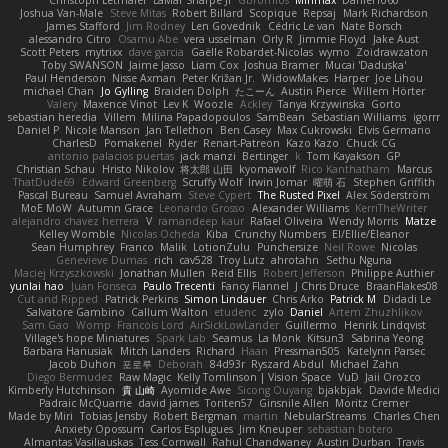
Christoph Letmaier
LaMar Sharpe Jr
Gbromios
Minmax
Daniel1060
Joshua Van-Male
Steve Mitas
Robert Billard
Scopique
Repsaj
Mark Richardson
James Stafford
Jim Rodney
Len Govednik
Cédric Le van
Nate Borsch
alessandro Citro
Osamu Abe
vera usselman
Orly R
Jimmie Floyd
Jake Aust
Scott Peters
mytrixx
dave garcia
Gaëlle Robardet-Nicolas
wymo
Zoidrawzaton
Toby SWANSON
Jaime Jasso
Liam Cox
Joshua Bramer
Mucai 'Daduska'
Paul Henderson
Nisse Axman
Peter Križan Jr.
WidowMakes
Harper
Joe Lihou
michael Chan
Jo Gylling
Braiden Dolph
たこーん
Austin Pierce
Willem Hörter
Valery
Maxence Vinot
Lev K
Woozle
Ackley
Tanya Krzywinska
Gorto
sebastian heredia
Villem
Milina Papadopoulos
SamBean
Sebastian Williams
igorrr
Daniel P
Nicole Manson
Jan Tellethon
Ben Casey
Max Cukrowski
Elvis Germano
CharlesD
Pomakenel
Ryder
Renart-Patreon
Kazo Kazo
Chuck CG
antonio palacios puertas
jack manzi
Bertinger
k
Tom Kayakson
GP
Christian Schau
Hristo Nikolov
将太郎 山田
kyomawolf
Rico Kanthatham
Marcus
ThatDude69
Edward Greenberg
Scruffy Wolf
Irwin Jomar
曜萌 石
Stephen Griffith
Pascal Bureau
Samuel Avraham
Steve Cypert
The Rusted Pixel
Alex Söderström
MoE MoW
Autumn Grace
Leonardo Grosso
Alexander Williams
KerriTheWriter
alejandro chavez herrera
V
ramandeep kaur
Rafael Oliveira
Wendy Morris
Matze
Kelley Womble
Nicolas Ocheda
Kiba
Crunchy Numbers
El/Ellie/Eleanor
Sean Humphrey
Franco
Malik
LotionZulu
Punchersize
Neil Rowe
Nicolas
Genevieve Dumas
rich
cav528
Troy Lutz
ahrotahn
Sethu Nguna
Maciej Krzyszkowski
Jonathan Mullen
Reid Ellis
Robert Jefferson
Philippe Authier
yunlai hao
Juan Fonseca
Paulo Trecenti
Fancy Flannel
J Chris Druce
BraanFlakes08
Cut and Ripped
Patrick Perkins
Simon Lindauer
Chris Arko
Patrick M
Didadi Le
Salvatore Gambino
Callum Walton
etudenc
zylo
Daniel
Artem Zhuzhlikov
Sam Gao
Womp
Francois Lord
AirSickLowLander
Guillermo
Henrik Lindqvist
Village's hope Miniatures
Spark Lab
Seamus
La Monk
Kitsun3
Sabrina Yeong
Barbara Hanusiak
Mitch Landers
Richard
Haan
Pressman505
Katelynn Parsec
Jacob Duhon
포로루
Deborah
84d93r
Ryszard Abdul
Michael Zahn
Diego Bermudez
Raw Magic
Kelly Tomlinson | Vision Space
VuD
Jaii Orozco
Kimberly Hutchinson
貴 山崎
Ayomide Awe
Sicong Ouyang
bjakbjak
Davide Medici
Padraic McQuarrie
david james
Toriten57
Ginsnile Allen
Moritz Cremer
Made by Miri
Tobias Jensby
Robert Bergman
martin
NebularStreams
Charles Chen
Anxiety Opossum
Carlos Esplugues
Jim Kneuper
sebastian botero
Almantas Vasiliauskas
Tess Cornwall
Rahul Chandwaney
Austin Durban
Travis