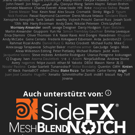
Shane Yamamoto
Eugene Dementjev
Vitaliy Florin
Никуся Гноянко
Michael Eckert
John Fewell
Jon Mayo
مالك البلوشي
Qiaoyue Wang
Salem Alajmi
Fabian Brehm
Lemesle Maxence
Charles Everett
Alexa trade
HH
Keke
покупка байер
Poulet
Derek Messier
Trivi
Kevin Neal
Alex Souza
Cromatik
Slinky
Migu D
Yyyum
Nick Forshaw
Pascal Raymond Cazemier
Denis Moura Velasco
Sinclaire Black
Xenophik Xenophik
Tarik Sakalli
swarfey
Vojtech Proschl
Daniel Ruiz
Josiah Scott
13th
Mik
Harry Boorman
Andy Davis
Nikolai Petersen
Chris Layfield
Morrissey Alexander
swxift
savage Designer
Darcy Hodgson
Ryan Stelzleni
Martin Alexander
Giupponi
Yun Ha
Simon Tremblay Gauthier
Emma Levesque
Erica Dlamini
Oliver Thomsen
V A
Yasser Raies
Anil Dongre
Haradinxiii
Khupaar
Andy McCabe
Gene Cerrato
Frederik Kirkegaard Esbensen
Arda
Jackrobin23
Groot
Rahmat Rizal Andhi
Daniel Ruiz G
Kortez Crockett
Michael Fuchs
Mike C.
Александр Татаринов
Schuyler Baker
matthew armer
Gav Judge
Sergio
Misik
Alexa Wilkerson Editing
Peter Pietlasky
Michael Buttaro
Jackt
Aero
Jacqueline Valero
Steve mcbees
Amberlie Rodriguez
Uranus Peregrine
kokuragari
CJ Duguay
Ivan
Assima Dauletbek
ツキ ミ
Adam
NinjaSubRosa
Andrew Stone
Avery
rwgames
felipe zucoli
ethan M
Yakoto
DB3d
Mason
Nene
高 日
Nicolo' Paolino
Cedar Scarlett
Tunanodra-P
Victor Bondatiy
Quentin
GWH
Kirsten
KT Mack
FrantaBOT
edwin Zhou
Blake Rizzo
Tal Smith
Carter Farrey
Angel
Juan José Castaño
HugoRC
Xenalto
Schmitthoffer Zsolt
indi81
biscuit
Kay
Toff
Jovana
Auch unterstützt von: