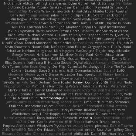
Nick Smith
AMcCarroll
high strangeness
Dylan Gorrell
Patrick Stallings
Neil Baker
ElUltimo DeLaFila
Yousick
Sankaku Bear
Dennis Libon
Reymeld Santiago
AJ
FacinusChip
Dakota Wreski
n_morcatti
killswitchkay
Charles Louie
Avaister
Liam Bryant
sagar sasson
rafael naranjo
Elijah
ELITE Scratch
Zack Kepner
Justin Rogow
Andre Labuschagne
lily ren
Vasyl Vasyliv
Post Production
Zbob
VW Winterstein
Bob
Xavier
Mehmet Can
Nika Domi
C
xd Idk
Hajime Tsunoda
FRNL Lou
Coleman Molloseau
Joel Montano
Bryan Hy
Юрій Insektikator
Jakub Zbyszynski
River Lockhart
Stefan Florea
MStorm
The Society of Visions
David Power
Michael Santoro
C. Evans
thu huynh
Stephen Bentley
I_ViceRoy
Thomas Granger
bloli loli
Takashi M.
Melody Spiker
Midnight Gunship
Spencer_
NicoPOWAAA
Kornel Anderson
Dixon Keller
Keenan Rush
Venkataram
LLB
Josh W.
Kevin Showman
Naomi Soh
McCoder
John Elliotte
Gregory Basile
Filip Wieland
Sebastian Norlund
blog cruvi
Marc Nguyen
MaxDezignz
Tic_cle
nogutidaisuke
George Dvorak
Haris Lattirom
Matthew Daday
Paul
Kamil Uriasz
Lirian
Sarah Schrock
Logan Hertz
Gaël Gilly
Musical Nexus
Buttmunky1
Danny Sale
Elias Guevara
Kathreena B
Huitaka Studio
Digital Abbot
Aleksandr Chebotariov
Cole Turner
John Kevin Ong
JonDo
Filip
Cornellus Pendrahgon
Striker The Fox
Lale
Gökhan Sazdağı
Steve-0
el smells
丸 黒
Domantas Jokšas
Eduard
EvilQ
Alexander Olesen
Luke C
Shawn Anderson
Tess
opostol
Jiří Ptáček
JamTarts
Clive McKenzie
Shabeen Barzey - Browne
Josh
Martin Bailey
Espen
Princess
SiryuSama
Kelu
Sean Derham
Sam Fowler
Funny_ Compilation69
htai wu
Nadia
Pupper
John KD
Mimic
The Remodeling Veteran
Talyana S
Parker
Mister Venom
Markku Hakala
Hussien Mohamed
Gaforga VK
Ich Simp
cyril faia
Nipper1er
ふぇ えっ
Tomato Huwaidi
Eduardo ramirez
Peter Bates
Jediah Pesu
Randy Wells
Eilir Ho
Mrunit Churi
Necromantique
Nikki Balsem
Render House
John Hughes
James Gonzales
Cristi Vanderburg
Kaeden Hahn
Timo Erick
Miroslav Šamánek
EfulTopo
The Starius Project
Punch UP: The Top Contender! Official Patreon
Jorge Manuel Cappello Barreto
Sticky Buttons
iiiFahad7
재우 김
Morgsley
Workbench
wegu1
TheHappyElite
Duane Strickland
DC Kasundra
Ross
Marcin Anyszkiewicz
Ricky Robinson
Elizabeth
moot1n
Scott Fredrickson
仁 小野
kb714
Chris
Gabriel Alvarado
哲 董
Fredrik Karlsson
Tristan Lorius
Purpose Architecture
Władysław Pryszczarek
Ashley Fayers
plexlexia
Daniel Tidemo
ALEX NAVARRO
Table On
Edward
Didier Aerlebout
Anton
Sara
Alan
Jeffrey Olson
Riccardo Colombo
Gionea Alexandru Daniel
philip sisk
Daniel Richman
Ieuan King