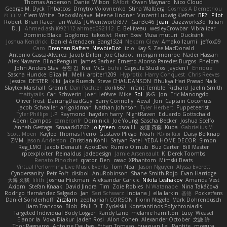
Thomas Anderson
Daniel Wilson
RAfort
Owen Maynard
Nico Cloud
George M. Dyck
Thbatcos
Dmytro Volovnenko
Stina Walberg
Cosmas A Demetriou
ענבר פז
Clem White
DeboxMojave
Meene Lindner
Vincent Ludwig Kiefner
BF2 _Pilot
Robert
Brian Racer
Ian Watts
JGWentworth877
Gan3e46
Jean
Dazzworks3d
Kilian
D. J.
Ahmed.ashii092112 ahmed092112
E. Belliveau
wesleyCrowbar
Vibralizer
Dominic Blake
Goglomo
takoslvt
Renn Exev
Musa muturi
Ducksink
Joshua Kendrick
Daniel Arendzen
Bang1324
Nekom Glew
Amako Izumi
jeffox09
Caro
Brennan Rafters
NewbieDot
iz o
Kay-S
Zee MacDonald
Antonio Gasca-Alvarez
Jacob Dillon
Joe Chabot
morgan monroe
Nader Hassan
Alex Navarre
BlindPenguin
James Barber
Ernesto Alonso Paredes Burgos
Pheldra
John Anders Stav
현진 김
Neil McG
buhii
Capsule Studios
Jayden !
Enrique
Sascha Huncke
Elīza M.
Melli
arbiter1209
Hyprotix
Harry Conquest
Chris Reeves
Jessica
DESTER
Kiki
Jake Ruesch
Steve CHAUDANSON
Bhukya Hari Prasad Naik
Slaytex Marshall
Gromit
Dan Pachter
dork667
Infant Terrible
Richard
Jaelin Smith
mattyrails
Carl Schwerin
Joeri Lefévre
Mike
Sol
J&G
Jon
Eric Manongdo
Oliver Frost
DancingDeadGuy
Barry Connolly
Aeval
Jon
Captain Coconuts
Jacob Schealler
ari-goldman
Nathan Johnson
Tyler Herbert
Puppeteerist
Tyler Phillips
J.P. Raymond
hayden harry
NightRaven
Eduardo Gottschald
Abeni Campos
cameronfr
Dominick
Joe Young
Sascha Becker
Joshua Scelfo
Annah Gestaga
SmaackBZ62
JollyYeen
oscall L
友理 斉藤
Kuba
Gabrielius M
Scott Moen
Kaylee
Thomas Pierro
Gustavo Pliego
Noah
Юлія Кізі
Daisy Belknap
ZMM
Jason Anderson
Christian Kohli
Satyan Patel
YEDA HOME DECOR
Simon
Reg_LMO
Jacob Denault
ApocDev
Rumlo Olmub
Buz Carter
Bill Master
rpcexploiter
Reinaldus
jadedesign
Jamie Arseneault
K
Derek Toombs
Renato Pinochet
qrator
Ben
cawc
XPhantom
Mimski Beats
Virtual Performing Live Music Events
Tom Neal
Jason Nguyen
Alyssa Everett
Cyndersanity
Petr Fořt
disiboi
AnuRobinson
Shane Smith-Rojo
Evan Harridge
大海 久我
lilith
Joshua Hickman
Aleksandar Caricic
Nikita Leshakov
Amanda Vest
Axiom
Stefan Knaak
David Jindra
Tim
Zoie Robles
N Watanabe
Nina Takáčová
Rodrigo Hernández Salgado
Jan
Sari Schwarz
Indiana J
ella larkin
基德
Pocketfans
Daniel Sonderhoff
Zicalam
zephaniah CORSON
Florin Negele
Mark Dohrenbusch
Liam Trancoso
Blob
Phill D
T_Zydelski
Konstantinos Polychroniadis
Targeted Individual Body Logger
Randy Lane
melanie hamilton
Lucy
Weasel
Elanor la
Vova Diakur
Jaden Rosi
Alon Cohen
Alexander October
文謙 許
Thor Ragnaros
Antoine Daubas
Ethan Tomaso
huaxuan Lei
Raptite
mogura