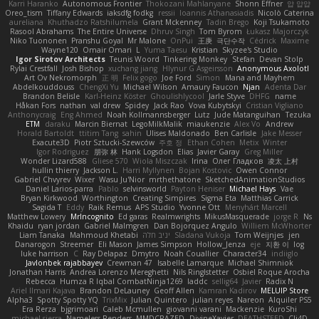
Karri Haranko
Autonomous Frontier
Thokozani Mahlanyane
Shonn Effner
얍 얍얍
Oreo_tism
Tiffany Edwards
iaksdfg fodkg
ressii
Ioannis Athanasiadis
Nicolò Caterina
aureliana
Khuthadzo Ratshilumela
Grant Mckenney
Tadin Brego
Koji Tsukamoto
Rasool Abrahams
The Entire Universe
Dhruv Singh
Tom Byrom
Łukasz Majorczyk
Niko Tuononen
Pranshu Goyal
Mr Malone
OnPui
王庚
극단수작
Cédrick
Maxime
Wayne120
Omair Omari
L
Yuma Taesu
Kristian
Skyzee's Studio
Igor Sirotov Architects
Teunis Woord
Tinkering Monkey
Stefan
Devan Stolp
Rylai Crestfall
Josh Bishop
xuchang jiang
Hlynur G Asgeirsson
Anonymous Axolotl
Art Ov Nekromorph
正 明
Felix gogo
Joe Ford
Simon
Mana and Mayhem
Abdelkouddouss
ChengXi Yu
Michael Wilson
Amaury Faucon
Njan
Adenta Dar
Brandon Belisle
Karl-Heinz Köster
Ghoulishlycool
Jarle Styve
DHFG
name
Håkan Fors
nathan
val drew
Spidey
Jack Rao
Vova Kubytskyi
Cristian Vigliano
Anthonycraig
Eng Ahmed
Noah Kollmannsberger
Lutz
Jude Matanguihan
Tezuka
ETM
daraku
Marcin Biernat
LegoMilkMalik
miaukenzie
Alex Vo
Andrew
Horald Bartoldt
ttitim Tang
sahin
Ulises Maldonado
Ben Carlisle
Jake Messer
Exacute3D
Piotr Sztucki-Szewców
주호 정
Ethan Cohen
Metix
Winter
Igor Rodriguez
朋弥 林
Hank Logsdon
Elias
Javier Garay
Greg Miller
Wonder Lizard588
Gliese 570
Wiola Miszczak
Irina
Олег Гладков
凌太 上村
hullin thierry
Jackson L.
Harri Myllynen
Bojan Kostovic
Owen Connor
Gabriel Chvyrev
Wixer
Wasu Ju'Nior
mrthethatone
SketchedAnimationStudios
Daniel Larios-parra
Pablo
selvinsworld
Payton Heniser
Michael Hays
Vae
Bryan Kirkwood
Worthington
Creating Simpires
Sigma Eta
Matthias Carrick
Sagida T
Eddy
Raik Remus
APS Studio
Yvonne Ott
Menyhárt Marcell
Matthew Lowery
MrIncognito
Ed garas
Realmwrights
MikusMasquerade
jorge R
Ns
Khaidu
ryan jordan
Gabriel Malmgren
Dan Bojorquez Angulo
Williem McWhorter
Liam Tanaka
Mahmoud Khetabi
יניב חלה
Sladana Vukoja
Tom Weijnjes
jen
Danarogon
Streemer
Eli Mason
James Simpson
Hollow_Jenza
eje
지환 이
log
luke harrison
C
Ray Delapaz
Dmytro
Noah Couallier
Character34
indiiglo
Javlonbek rajabbayev
Crewman 47
Isabelle Lamarque
Michael Shimniok
Jonathan Harris
Andrea Lorenzo Mereghetti
Nils Ringlstetter
Osbiel Roque Arocha
Rebecca
Humza R Iqbal CombatNinja1269
laddc
sellig64
Javier
Radix N
Ariel Ilmari Kajava
Brandon DeLauney
Geoff Allen
Kamran Kadirov
MELUIP Store
Alpha3
Spotty Spotty YQ
TrixMix
Julian Quintero
julian reyes
Nareon
Alquiler PS5
Era Rerza
bjgrimoari
Caleb Mcmullen
giovanni varani
Mackenzie
KuroShi
michael sierra
Nameless Renders
MMDCRAZED
DivineXavier
DEATHSTEED
Cli4D