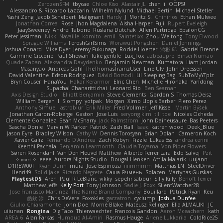
ZerozenSFM
tbycae
Chloe Kiso
Alastair JL
chen li
OOPS!
Alessandro & Riccardo Lazzarin
Wilhelm Nylund
Michael Bertin
Michael Stetler
Yashi Zeng
Jacob Schelbert
Malignant
Hardy
J
Moritz S.
Chihirios
Ethan Mulwee
Jonathan Correa
Rose
Jhon Magdalena
Aisha Harper
Fuji
Rupert Eveleigh
JaaySweeney
Andrei Tabone
Ruslana Dutchak
Allen Partridge
EpsilonCG
Peter Jessiman
Nikki Navaille
komito
emil
Saintetixx
Zhou Weitong
Tony Elwood
Sprague Williams
FeroshGirlSims
Worawut Pongchen
Daniel Jennings
Joshua Conard
Mike Dyer
Jeremy Fukunaga
Rockie Hoerter
鸿彬 邱
Gabriel Brenne
Carmine Ciccone
Paul Shewan
luke gentile
Lux_Fox
azbeaupre
Binsei Numao
Quade Zaban
Aleksandra Davydenko
Benjamin Newman
Kumatora
Liam Jordan
Masanyao
Andreas Gohl
TheThomasTrainzUser
Line Ulv
John Dreessen
David Valentine
Edson Rodriguez
Dávid Borsodi
Lil Sleeping Bag
SubToMyYTplz
Bryn Couser
HanaYou
Hakar Kerarmor
Elric Chen
Michelle Hironaka
Yandong
Supachai Chanarittichai
Leonard Rio
Ben Seaman
Axis Design Studio | Elliott Benjamin
Steve Clements
Gordon S
Thomas Deisz
William Bergen II
Slompy
yotpak
Morgan
Ximo Llopis Barber
Piero Perez
Anthony Simuel
astroblur
Erik Miller
Fred Vollmer
Jeff Kissel
Martin Býšek
Jonathan Caron-Roberge
Gaston
Jose Luis
seryong kim
till toe
Nicolas Ocheda
Clemente Gonzalez
Sean McSharry
Jack Palmstrom
John Daineusaure
Bas Peeters
Sascha Donie
Marvin W Parker
Patrick
Zach Ball
Isaac
katren wood
Deek_Blue
Jason Eyre
Bradley Wilson
Cathy W
Dennis Torosyan
Brian Dolan
Cameron Koch
Xavier Caliz
Fernando D'Andrea
Zach Robyn
Fizzle
Lukas Ess
andrea cerini
Keerthi Pachala
Benjamin Learmonth
Claudia Toyama
Von Piper Flowers
Søren Rosendahl
Van Den Heuvel Matthew
Alberto Ferrer Lara
Edo Salvej
Pzit
✧ 𝔪𝔞𝔯𝔦 ✧
eeee
Aurora Nights Studio
Dougal Henken
Attila Malarik
uujann
D1REW00F
Ryan Dunn
mura
Jose Espinoza
iiiimmmm
Matthias LN
SteelDriver
Henri49
Solid Jake
Ricardo Negrete
Саша Ячмень
Solacen
Martynas Gurskas
PlaytestDS
Aren
Paul R LeBlanc
vikky
sepehr sabour
Silly Killy
Benoît Texier
Matthew Jeffs
Kelly Port
Tony Johnson
Sadie J. Foxx
SilentWatcher28
Jose Francisco Martinez
The Name Brand Company
Bouillard
Patrick Ryan
Keu
皓欽 涂
Chris DeVere
Foxokles
garzatron
cyclump
Joshua Dunfee
Giulio Chiaramonte
John Doe
Mornè Blake
Mateusz Relinger
Elia ALMALIKI
JC
uiiunan
Rongina
DigiTaco
Thierwaechter
Francois Gandon
Aaron Mceachern
kath
AREA 6
Alan Farkas
Humoud Al-Amiri
Rasmus Hauge
Arlene Lukkarila
ColdRice25