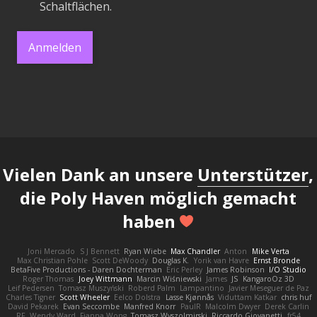
Schaltflächen.
Anmelden
Vielen Dank an unsere
Unterstützer
,
die Poly Haven möglich gemacht
haben
Joni Mercado
S J Bennett
Ryan Wiebe
Max Chandler
Anton
Mike Verta
Max Christian Pohle
Scott DeWoody
Douglas K.
Yorik van Havre
Ernst Bronde
BetaFive Productions - Daren Dochterman
Eric Perley
James Robinson
I/O Studio
Roger Thomas
Joey Wittmann
Marcin Wiśniewski
James
JS
KangaroOz 3D
Leif Pedersen
Tomasz Muszyński
Roberd Palm
Lampantino
Javier Meseguer de Paz
Charles Tigner
Scott Wheeler
Eelco Dolstra
Lasse Kjønnås
Viduttam Katkar
chris huf
David Pekarek
Evan Seccombe
Manfred Knorr
PaulR
Malcolm Dwyer
Derek Carlin
RF
Wendy Ward
Fianna Wong
Tomasz Wyszolmirski
Riccardo Giovanetti
fr54