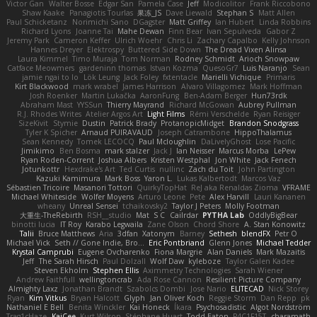
Victor Gan
Walter Bosse
Edgar San
Pamela Case
Jeff
Modicolitor
Frank Riccobono
Shaw Kaake
Panagiotis Tourlas
果冻_JS
Dave Liewald
Stephan S
Matt Allen
Paul Schicketanz
Norimichi Sano
DGagster
Matt Griffey
Ian Hubert
Linda Robbins
Richard Lyons
Joanne Tai
Mahe Dewan
Finn Bear
Ivan Sepulveda
Gabor Z
Jeremy Park
Cameron Keffer
Ulrich Woehr
Chris Li
Zachary Capalbo
Kelly Johnson
Hannes Dreyer
Elektrospy
Buttered Side Down
The Dread Vixen Alinsa
Laura Kimmel
Timo Muraja
Tom Norman
Rodney Schmidt
Arioch Snowpaw
Catface Meowmers
gardeninn thomas
Istvan Kozma
QuesoGr7
Luis Naranjo
Sean
jamie ngai to lo
Lök Leung
Jack Foley
fxtentacle
Marielli Vichique
Primaris
Kirt Blackwood
mark wrabel
James Harrison
Alvaro Villagomez
Mark Hoffman
Josh Roenker
Martin Lukačka
AaronFung
Ben-Adam Berger
Hun73rdk
Abraham Mast
YYSSun
Thierry Mayrand
Richard McGowan
Aubrey Pullman
R.J. Rhodes Writes
Atelier Argos Art
Light Films
Rémi Verschelde
Ryan Reisiger
SizeKivit
Stymie
Dustin
Patrick Brady
ProtanopicMidget
Brandon Snodgrass
Tyler K Spicher
Arnaud PUIRAVAUD
Joseph Catrambone
HippoThalamus
Sean Kennedy
Tomek LECOCQ
Paul Mcloughlin
DaLivelyGhost
Lose Pacific
Jimikimo
Ben Bosma
mark stalzer
Jack J
Ian Neisser
Marcus Morba
LePew
Ryan Roden-Corrent
Joshua Albers
Kristen Westphal
Jon White
Jack Fenech
Jotunkottr
Hexdrake's Art
Ted Curtis
nullinc
Zach du Toit
John Partington
Kazuki Kamimura
Mark Boss
Yaron L.
Lukas Kalbertodt
Marcos Vaz
Sébastien Tricoire
Masanori Tottori
QuirkyTopHat
ReJ aka Renaldas Zioma
VFRAME
Michael Whiteside
Wolfer Moyens
Arturo Leone
Pete
Alex Harvill
Lauri Kananen
wheany
Unreal Sensei
tchaikovsky2
Taylor J Peters
Molly Footman
大重生-TheRebirth
RSH__studio
Mat
S C
Cailrdar
PYTHA Lab
OddlyBigBear
binotti lucia
IT Roy
Karabo Legwaila
Zane Olson
Chord Shore
A. Stan Konowitz
Talii
Bruce Matthews
Aria
3dfan
Xatonym
Barney
Sethesh
blendFX
Petr O
Michael Vick
Seth // Gone Indie, Bro...
Eric Pontbriand
Glenn Jones
Michael Tedder
Krystal Camprubi
Eugene Ovcharenko
Fiona Margrie
Alan Daniels
Mark Mazaitis
Jeff
The Sarah Hirsch
Paul Dolzall
Wolf Daw
kyleboze
Taylor Galen Kadee
Steven Ekholm
Stephen Ellis
Aximmetry Technologies
Sarah Wiener
Andrew Faithfull
wellingtoncrab
Ada Rose Cannon
Resilient Picture Company
Almighty Laxz
Jonathan Brandt
Szabolcs Dombi
Jose Nario
ELITECAD
Nick Storey
Ryan
Kim Vitkus
Bryan Halcott
Glyph
Jan Oliver Koch
Reggie Storm
Dan Repp
pk
Nathaniel E Bell
Benita Winckler
Kai Honeck
Íkara
Psychosadistic
Algot Nordström
Trag1cHaze
KaiCee
Kurt Wilson
Stéphane Huart
Todd Eaton
P4C1F15T
charamath