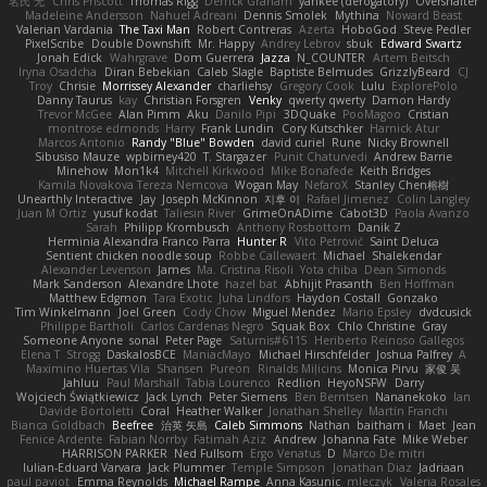
名氏 无
Chris Priscott
Thomas Rigg
Derrick Graham
yankee (derogatory)
Overshafter
Madeleine Andersson
Nahuel Adreani
Dennis Smolek
Mythina
Noward Beast
Valerian Vardania
The Taxi Man
Robert Contreras
Azerta
HoboGod
Steve Pedler
PixelScribe
Double Downshift
Mr. Happy
Andrey Lebrov
sbuk
Edward Swartz
Jonah Edick
Wahrgrave
Dom Guerrera
Jazza
N_COUNTER
Artem Beitsch
Iryna Osadcha
Diran Bebekian
Caleb Slagle
Baptiste Belmudes
GrizzlyBeard
CJ
Troy
Chrisie
Morrissey Alexander
charliehsy
Gregory Cook
Lulu
ExplorePolo
Danny Taurus
kay
Christian Forsgren
Venky
qwerty qwerty
Damon Hardy
Trevor McGee
Alan Pimm
Aku
Danilo Pipi
3DQuake
PooMagoo
Cristian
montrose edmonds
Harry
Frank Lundin
Cory Kutschker
Harnick Atur
Marcos Antonio
Randy "Blue" Bowden
david curiel
Rune
Nicky Brownell
Sibusiso Mauze
wpbirney420
T. Stargazer
Punit Chaturvedi
Andrew Barrie
Minehow
Mon1k4
Mitchell Kirkwood
Mike Bonafede
Keith Bridges
Kamila Novakova Tereza Nemcova
Wogan May
NefaroX
Stanley Chen榕樹
Unearthly Interactive
Jay
Joseph McKinnon
지후 이
Rafael Jimenez
Colin Langley
Juan M Ortiz
yusuf kodat
Taliesin River
GrimeOnADime
Cabot3D
Paola Avanzo
Sarah
Philipp Krombusch
Anthony Rosbottom
Danik Z
Herminia Alexandra Franco Parra
Hunter R
Vito Petrović
Saint Deluca
Sentient chicken noodle soup
Robbe Callewaert
Michael
Shalekendar
Alexander Levenson
James
Ma. Cristina Risoli
Yota chiba
Dean Simonds
Mark Sanderson
Alexandre Lhote
hazel bat
Abhijit Prasanth
Ben Hoffman
Matthew Edgmon
Tara Exotic
Juha Lindfors
Haydon Costall
Gonzako
Tim Winkelmann
Joel Green
Cody Chow
Miguel Mendez
Mario Epsley
dvdcusick
Philippe Bartholi
Carlos Cardenas Negro
Squak Box
Chlo Christine
Gray
Someone Anyone
sonal
Peter Page
Saturnis#6115
Heriberto Reinoso Gallegos
Elena T
Strogg
DaskalosBCE
ManiacMayo
Michael Hirschfelder
Joshua Palfrey
A
Maximino Huertas Vila
Shansen
Pureon
Rinalds Miļicins
Monica Pirvu
家俊 吴
Jahluu
Paul Marshall
Tabia Lourenco
Redlion
HeyoNSFW
Darry
Wojciech Świątkiewicz
Jack Lynch
Peter Siemens
Ben Berntsen
Nananekoko
Ian
Davide Bortoletti
Coral
Heather Walker
Jonathan Shelley
Martín Franchi
Bianca Goldbach
Beefree
治英 矢島
Caleb Simmons
Nathan
baitham i
Maet
Jean
Fenice Ardente
Fabian Norrby
Fatimah Aziz
Andrew
Johanna Fate
Mike Weber
HARRISON PARKER
Ned Fullsom
Ergo Venatus
D
Marco De mitri
Iulian-Eduard Varvara
Jack Plummer
Temple Simpson
Jonathan Diaz
Jadriaan
paul paviot
Emma Reynolds
Michael Rampe
Anna Kasunic
mleczyk
Valeria Rosales