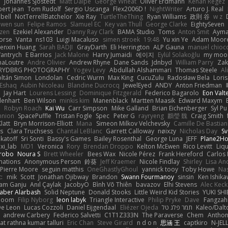
e
Johannes Sjöstedt
Matt Dalpé
George Wheat
Oliver Erdmann
Kenan Regez
ert jean
Tom Rudolf
Sergio Uscanga
Flex2006D !
NightWriter
Arturo J. Real
bell
NotTerrellBatchelor
Xie Ray
TurtleTheThing
Ryan Williams
政則 谷
w z
ewen sun
Felipe Ramos
Slamuel EC
Key van Thull
George Clarke
EightySeven
tzen
Ezekiel Alexander
Danny Ray Clark
BAMA Studio
Toms
Anton Smit
Ayma
orse
Vanta
ns103
Luigi Macaluso
simen stroek
19:48
Yu xin Ye
Adam Moor
enxin Huang
Sarah BADJI
GrayDarth
Eli Herrington
ALP Gauna
manuel chioc
antrych
E Barrios
Jack Malone
Harry Jumaidi
에이지
Eylül Solakoğlu
my moon
naLoutre
Andre Olivier
Andrew Rhyne
Dane Sands
Jdnbyd
William Parry
Zak
RYDBRG PHOTOGRAPHY
Yogev Levy
Abdullah Alshammari
Thomas Steele
Al
ltán Simon
Londolan
Cedric Wurm
Max King
CucuZulu
Radosław Bela
Loris
 Eshaq
Aubin Nicoleau
Blandine Ducrocq
JewelEyed
ANDY
Anton Friedman
Jay Hart
Lourens Lessing
Dominique Fitzgerald
Federico Bagarolo
Eon Valt
lenhart
Ben Wilson
minkis kim
Manenblack
Martten Maasik
Edward Maxym
n
Robyn Roach
Kai Wu
Carr Simpson
Mike Galland
Brian Eichenberger
Syl Pu
nnion
SpacePuffle
Tristan Fogle
Spec
Peter G
rayryeng
鸝瑩 魏
Craig Smith
latt
Bryn Morrison-Elliott
Mana
Simeon Milkov Velchevsky
Camille De Bastian
es
Clara Truchsess
Chantal LeBlanc
Garrett Calloway
nøixzy
Nicholas Day
Sv
ikatoff
Sri Sonti
Bassy's Games
Bailey Rosenthal
George Luna
JEFF
Plane2H
ixi_lab
MD1
Veronica
Rory
Brendan Droppo
Kelton McEwen
Rico Levitt
Liq
rrobo
Noura S
Brett Wheeler
Bees Wax
Nicole Pérez
Frank Hereford
Carlos
mations
Anonymous Person
鈴葵
Jeff Kraemer
Nicole Findlay
Shirley
Lisa An
Pierre Moore
seguin matthis
OneGhastlyGhoul
yannick tooy
Toby Howe
Nas
:
mik
Scott
Jonathan Ojibway
Brandon
Swann Fourmanoy
sinsin
Ken Ishik
vam Ganju
Anıl Çaylak
JacobyO
Bình Võ Thiên
bavazov
Elhi Stevens
Alec Keck
Jaber Alarbash
Solid Neptune
Donald Stooks
Little Weird Kid Stories
YUKI SH
rboom
Filip Nyborg
leon labyk
Triangle Interactive
Philip Pryke
Dave
Fangzahn
De Leon
Lucas Cozzoli
Daniel Eijgendaal
Eliézer Ojeda
תמר פלג טל
Kaleo/Dalt
andrew Carbery
Federico Salvetti
C1T1Z333N
The Paraverse
Chem
Anthon
at rathna kumar talluri
Eric Chan
Steve Girard
n d o n
思涵 王
captkiro
N-JEL