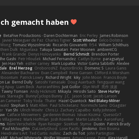
lich gemacht haben
e
BetaFive Productions - Daren Dochterman
Eric Perley
James Robinson
o
Javier Meseguer de Paz
Charles Tigner
Scott Wheeler
Eelco Dolstra
a Wong
Tomasz Wyszolmirski
Riccardo Giovanetti
fr54
William Schilthuis
thien Dulk
Miguelaxa
Takuya Sawatari
Peter Moonen
ambientCG
s
Frank Grande
Denys Holovyanko
Bernd Schmidt
Brendon Porter
dhe Gashi
Petr Hloušek
Michael Fernandez
Caitlyn Byrne
paragsatyal
Jen Hao Yeh
esther carney
Mark Lopatka
Victor Gama Sabbithi
Alexlee
dale
Erel Herzog
OroborosNZ
RaptorBricks
Domenic S
Laura Ganis
Alexander Bachvarov
Evan Campbell
Rene Gansen
Clifford A Worsham
 Piboontum
Patrick Lowry
Richard Wright
kiky
John Moon
Francis Boyle
on Lai
Bernd Dully
Satoshi Yamasaki
Doug Auerbach
fengquan wang
ng Apuy
Liam Beck
AuroranFilms
Just Gollor
Glyn Wolf
亮作 淡波
Tawny Tomsen
Andy Hickmott
Mikayla
Hiroshi Saito
Steve Hurley
ias
Stareagle
BunnyCyclops Bunny
J.C.
Jason Scott
Jacob Larson
lan Camerer
Toby Yoda
Thater
Hazel Quantock
Neil Blakey-Milner
ewald
Stephan S
Matt Allen
Paul Schicketanz
Norimichi Sano
DGagster
er
Yan Shi
Ulrich Woehr
Chris Li
Zachary Capalbo
Kelly Johnson
paw
Catface Meowmers
gardeninn thomas
Istvan Kozma
QuesoGr7
o Villagomez
Mark Hoffman
Josh Roenker
Martin Lukačka
AaronFung
lms
Rémi Verschelde
Ryan Reisiger
SizeKivit
Stymie
Dustin
Patrick Brady
Q
Paul Mcloughlin
DaLivelyGhost
Lose Pacific
Jimikimo
Ben Bosma
Hexdrake's Art
Ted Curtis
nullinc
Zach du Toit
John Partington
RAME
Michael Whiteside
Wolfer Moyens
Arturo Leone
Pete
Alex Harvill