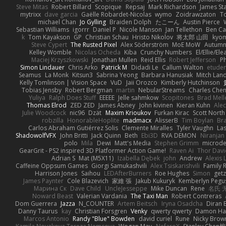
Steve Mitas
Robert Billard
Scopique
Repsaj
Mark Richardson
James St
mytrixx
dave garcia
Gaëlle Robardet-Nicolas
wymo
Zoidrawzaton
T
michael Chan
Jo Gylling
Braiden Dolph
たこーん
Austin Pierce
Sebastian Williams
igorrr
Daniel P
Nicole Manson
Jan Tellethon
Ben Ca
k
Tom Kayakson
GP
Christian Schau
Hristo Nikolov
将太郎 山田
kyo
Steve Cypert
The Rusted Pixel
Alex Söderström
MoE MoW
Autumn
Kelley Womble
Nicolas Ocheda
Kiba
Crunchy Numbers
El/Ellie/El
Maciej Krzyszkowski
Jonathan Mullen
Reid Ellis
Robert Jefferson
Ph
Simon Lindauer
Chris Arko
Patrick M
Didadi Le
Callum Walton
etude
Seamus
La Monk
Kitsun3
Sabrina Yeong
Barbara Hanusiak
Mitch Lan
Kelly Tomlinson | Vision Space
VuD
Jaii Orozco
Kimberly Hutchinson
Tobias Jensby
Robert Bergman
martin
NebularStreams
Charles Che
Yuliya
Ralph Does Stuff
EEEEE
Jelle sahmkow
Scopitones
Brad Mel
Thomas Elrod
ZED ZED
James Abney
John kivinen
Kieran Kuhn
Ale
Julie Woodcock
nic96
Dzät
Maxim Krioukov
Furkan Kirac
Scott North
robzilla
HonorableHoplite
madmacx
AlisserB
Tim Boylan
Br
Carlos Abraham Gutiérrez Solis
Clemente Miralles
Tyler Vaughn
Las
ShadowolfVFX
John Britti
Jack Quinn
Beth
Ebi3D
RVA DEMON
Niranjan
polo
Mila
Dewi
Matt's Media
Stephen Grimm
microd
GearGrit - PS2 inspired 3D Platformer Action Game!
Raven Ai
Thor Dav
Adrian S
Mat (M5X11)
Izabella Dębek
john
Andrew
Alexis 
Caffeine Oppsum Games
Giorgi Samukashvili
Alex Tsiskarishvili
Family R
Harrison Jones
Saihou
LEDAfterBurners
Roe Hughes
Simon
getz
James Paynter
Cole Blazevich
家維 張
Jakub Kukuryk
Kemberlyn Pegu
Марина Ск
Dave Child
UncleJesseppe
Mike Duncan
Rene
名氏 
Noward Beast
Valerian Vardania
The Taxi Man
Robert Contreras
Dom Guerrera
Jazza
N_COUNTER
Artem Beitsch
Iryna Osadcha
Diran 
Danny Taurus
kay
Christian Forsgren
Venky
qwerty qwerty
Damon Ha
Marcos Antonio
Randy "Blue" Bowden
david curiel
Rune
Nicky Brow