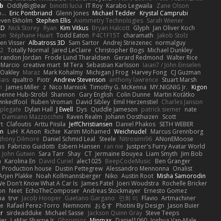
b
OddlyBigBear
binotti lucia
IT Roy
Karabo Legwaila
Zane Olson
...
Eric Pontbriand
Glenn Jones
Michael Tedder
Krystal Camprubi
even Ekholm
Stephen Ellis
Aximmetry Technologies
Sarah Wiener
AD
Nick Storey
Ryan
Kim Vitkus
Bryan Halcott
Glyph
Jan Oliver Koch
on
Stéphane Huart
Todd Eaton
P4C1F15T
charamath
Jakob Stolz
en Visser
Albatross 3D
Sam Sartor
Andrej Striezenec
normalguy
62
Totally Normal
Jared LeClaire
Christopher Bogs
Michael Dunkley
randon Jordan
Frode Lund Tharaldsen
Gerard Redmond
Walter Rice
 Marcio
creative mart
M Tera
Sebastian Karlsson
Iaian7 / John Einselen
Oakley
Maraz
Mark Kohalmy
Michigan J Frog
Harvey Fong
CJ Guzman
Bais
qualtro
Piotr
Andrew Stevenson
anthony lawrence
Stuart Marsh
h
James Miller
z
Nico Marniok
Timothy G. McKenna
MY.NIGNIG Jr.
Kigon
oenne Hub-Strobl
Shannon
Gary English
Colin Dunne
Martin Koťátko
inkedfool
Ruben Vroman
David Sibley
Emil Herzenstiel
Charles Janson
plegate
Dylan Hall
J Ewell
Dys
Quddle Jameson
patrick siemer
nate
Damiano Mazzocchini
Raven Realm
Johann Oosthuizen
Scott
t
Clafoutis
Arttu Piisila
JeffChristiansen
Daniel Phakos
SETH WEBER
in
LvH
K Anon
Richie
Karim Mohamed
Weichnudel
Marcus Grennborg
thony Dilmore
Daniel Schmid Leal
Steele
Nitrosimi96
ANonEMoose
us
Fabrizio Guidotti
Esbern Hansen
ran nie
Justper's Furry Avatar World
John Gutwin
Sara Tarr
Shay
CT
Jermaine Bouyea
Liam Smyth
Jim Bob
n
Karolina En
David Curiel
alec1025
BeepCodeMusic
Ben Granger
R Production house
Dustin Pettegrew
Alessandro Mennonna
Onalist
Arjen Plakke
Noah Kollmannsberger
Niko
Austin Root
Misha Samorodin
e Don't Know What A Car Is
James Patel
Joeri Woudstra
Rochelle Bricker
on
Neet
EchoTheComposer
Andreas Stockmayer
Ernesto Gomez
ha
trvr
Jacob Hooper
Gaetano Gargano
민희 이
Flavio
Artmachiner
e
Rafael Perez-Torro
Nemnomi
おるす
Photini By Design
Jason Buier
ar
sirdeadduke
Michael Sasse
Jackson Quinn Gray
Steve Teeps
ier
LaMar Sharpe Jr
Gbromios
Minmax
Daniel1060
Joshua Van-Male