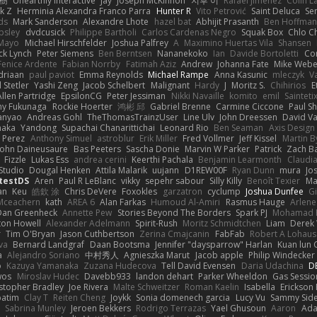
榕樹
Unearthly Interactive
Jay
Joseph McKinnon
지후 이
Rafael Jimenez
Colin L
k Z
Herminia Alexandra Franco Parra
Hunter R
Vito Petrović
Saint Deluca
Se
ds
Mark Sanderson
Alexandre Lhote
hazel bat
Abhijit Prasanth
Ben Hoffman
psley
dvdcusick
Philippe Bartholi
Carlos Cardenas Negro
Squak Box
Chlo Ch
Mayo
Michael Hirschfelder
Joshua Palfrey
A
Maximino Huertas Vila
Shansen
ck Lynch
Peter Siemens
Ben Berntsen
Nananekoko
Ian
Davide Bortoletti
Co
Fenice Ardente
Fabian Norrby
Fatimah Aziz
Andrew
Johanna Fate
Mike Webe
driaan
paul paviot
Emma Reynolds
Michael Rampe
Anna Kasunic
mleczyk
V
 Stetler
Yashi Zeng
Jacob Schelbert
Malignant
Hardy
J
Moritz S.
Chihirios
E
Allen Partridge
EpsilonCG
Peter Jessiman
Nikki Navaille
komito
emil
Sainteti
my Fukunaga
Rockie Hoerter
鸿彬 邱
Gabriel Brenne
Carmine Ciccone
Paul S
anyao
Andreas Gohl
TheThomasTrainzUser
Line Ulv
John Dreessen
David Va
naka
Yandong
Supachai Chanarittichai
Leonard Rio
Ben Seaman
Axis Design 
 Perez
Anthony Simuel
astroblur
Erik Miller
Fred Vollmer
Jeff Kissel
Martin B
John Daineusaure
Bas Peeters
Sascha Donie
Marvin W Parker
Patrick
Zach Ba
Fizzle
Lukas Ess
andrea cerini
Keerthi Pachala
Benjamin Learmonth
Claudi
Studio
Dougal Henken
Attila Malarik
uujann
D1REW00F
Ryan Dunn
mura
Jo
testDS
Aren
Paul R LeBlanc
vikky
sepehr sabour
Silly Killy
Benoît Texier
Ma
an
Keu
皓欽 涂
Chris DeVere
Foxokles
garzatron
cyclump
Joshua Dunfee
G
Mceachern
kath
AREA 6
Alan Farkas
Humoud Al-Amiri
Rasmus Hauge
Arlene
Dan Greenheck
Annette Pew
Stories Beyond The Borders
Spark PJ
Mohamad 
ton Howell
Alexander Adelmann
Spirit-Rush
Moritz Schmidtchen
Liam
Derek
r
Tim O'Bryan
Jason Cuthbertson
Zerina Cmajcanin
FabFab
Robert A Lohaus
va
Bernard Landgraf
Daan Bootsma
Jennifer "daysparrow" Harlan
Kuan lun 
a
Alejandro Soriano
中村秀人
Agnieszka Marut
Jacob apple
Philip Windecker
o
Kazuya Yamanaka
Zuzana Hudecova
Tell David Evensen
Daria Udachina
DE
wos
Miroslav Hudec
Davebb933
landon dehart
Parker Wheeldon
Gas Sessi
stopher Bradley
Joe Rivera
Malte Schweitzer
Roman Kaelin
Isabella
Erickson
batim
Clay T
Reiten Cheng
Joykk
Sonia domenech garcia
Lucy Vu
Sammy Side
Sabrina Munley
Jeroen Bekkers
Rodrigo Terrazas
Yael Ghusoun
Aaron
Ada