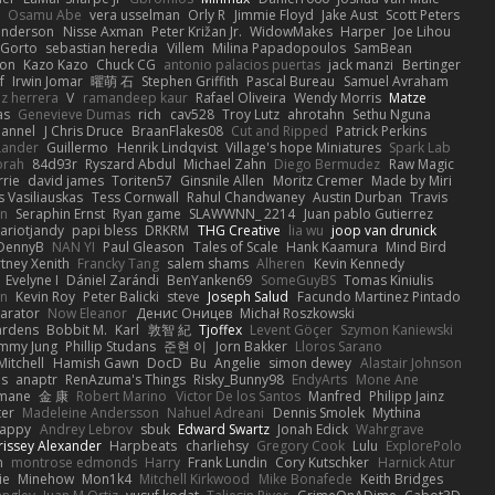
Osamu Abe
vera usselman
Orly R
Jimmie Floyd
Jake Aust
Scott Peters
enderson
Nisse Axman
Peter Križan Jr.
WidowMakes
Harper
Joe Lihou
Gorto
sebastian heredia
Villem
Milina Papadopoulos
SamBean
eon
Kazo Kazo
Chuck CG
antonio palacios puertas
jack manzi
Bertinger
f
Irwin Jomar
曜萌 石
Stephen Griffith
Pascal Bureau
Samuel Avraham
z herrera
V
ramandeep kaur
Rafael Oliveira
Wendy Morris
Matze
as
Genevieve Dumas
rich
cav528
Troy Lutz
ahrotahn
Sethu Nguna
lannel
J Chris Druce
BraanFlakes08
Cut and Ripped
Patrick Perkins
Lander
Guillermo
Henrik Lindqvist
Village's hope Miniatures
Spark Lab
rah
84d93r
Ryszard Abdul
Michael Zahn
Diego Bermudez
Raw Magic
rie
david james
Toriten57
Ginsnile Allen
Moritz Cremer
Made by Miri
 Vasiliauskas
Tess Cornwall
Rahul Chandwaney
Austin Durban
Travis
on
Seraphin Ernst
Ryan game
SLAWWNN_ 2214
Juan pablo Gutierrez
ariotjandy
papi bless
DRKRM
THG Creative
lia wu
joop van drunick
DennyB
NAN YI
Paul Gleason
Tales of Scale
Hank Kaamura
Mind Bird
tney Xenith
Francky Tang
salem shams
Alheren
Kevin Kennedy
Evelyne I
Dániel Zarándi
BenYanken69
SomeGuyBS
Tomas Kiniulis
in
Kevin Roy
Peter Balicki
steve
Joseph Salud
Facundo Martinez Pintado
larator
Now Eleanor
Денис Оницев
Michał Roszkowski
ardens
Bobbit M.
Karl
敦智 紀
Tjoffex
Levent Göçer
Szymon Kaniewski
immy Jung
Phillip Studans
준현 이
Jorn Bakker
Lloros Sarano
Mitchell
Hamish Gawn
DocD
Bu
Angelie
simon dewey
Alastair Johnson
ps
anaptr
RenAzuma's Things
Risky_Bunny98
EndyArts
Mone Ane
pmane
金 康
Robert Marino
Victor De los Santos
Manfred
Philipp Jainz
ter
Madeleine Andersson
Nahuel Adreani
Dennis Smolek
Mythina
Happy
Andrey Lebrov
sbuk
Edward Swartz
Jonah Edick
Wahrgrave
issey Alexander
Harpbeats
charliehsy
Gregory Cook
Lulu
ExplorePolo
n
montrose edmonds
Harry
Frank Lundin
Cory Kutschker
Harnick Atur
ie
Minehow
Mon1k4
Mitchell Kirkwood
Mike Bonafede
Keith Bridges