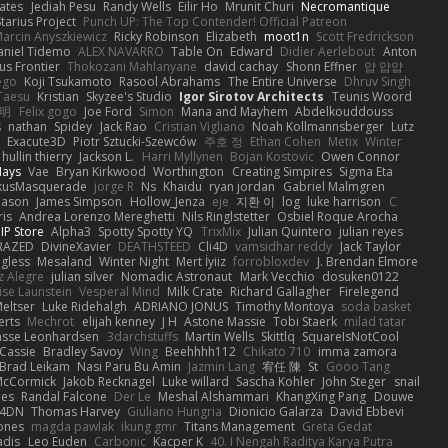
ates
Jediah Pesu
Randy Wells
Eilir Ho
Mrunit Churi
Necromantique
tarius Project
Punch UP: The Top Contender! Official Patreon
arcin Anyszkiewicz
Ricky Robinson
Elizabeth
moot1n
Scott Fredrickson
aniel Tidemo
ALEX NAVARRO
Table On
Edward
Didier Aerlebout
Anton
s Frontier
Thokozani Mahlanyane
david cachay
Shonn Effner
얍 얍얍
ego
Koji Tsukamoto
Rasool Abrahams
The Entire Universe
Dhruv Singh
Taesu
Kristian
Skyzee's Studio
Igor Sirotov Architects
Teunis Woord
 明
Felix gogo
Joe Ford
Simon
Mana and Mayhem
Abdelkouddouss
s
nathan
Spidey
Jack Rao
Cristian Vigliano
Noah Kollmannsberger
Lutz
Exacute3D
Piotr Sztucki-Szewców
주호 정
Ethan Cohen
Metix
Winter
hullin thierry
Jackson L.
Harri Myllynen
Bojan Kostovic
Owen Connor
Hays
Vae
Bryan Kirkwood
Worthington
Creating Simpires
Sigma Eta
kusMasquerade
jorge R
Ns
Khaidu
ryan jordan
Gabriel Malmgren
Mason
James Simpson
Hollow_Jenza
eje
지환 이
log
luke harrison
C
is
Andrea Lorenzo Mereghetti
Nils Ringlstetter
Osbiel Roque Arocha
IP Store
Alpha3
Spotty Spotty YQ
TrixMix
Julian Quintero
julian reyes
RAZED
DivineXavier
DEATHSTEED
Cli4D
vamsidhar reddy
Jack Taylor
gless
Mesaland
Winter Night
Mert İyiiz
forrobloxdev
J. Brendan Elmore
z Alegre
julian silver
Nomadic Astronaut
Mark Vecchio
dosuken0122
ise Launstein
Vesperal Mind
Milk Crate
Richard Gallagher
Firelegend
eltser
Luke Ridehalgh
ADRIANO JONUS
Timothy Montoya
soda basket
erts
Mechrot
elijah kenney
J H
Astone Massie
Tobi Staerk
milad tatar
asse Leonhardsen
3darchstuffs
Martin Wells
Skittlq
SquareIsNotCool
Cassie
Bradley Savoy
Wing
Beehhhh112
Chikato 710
imma zamora
Brad Leikam
Nasi Paru Bu Amin
Jazmin Lang
宥任 陳
St
Gooo Tang
 McCormick
Jakob Recknagel
Luke willard
Sascha Kohler
John Steger
snail
les
Randal Falcone
Der Le
Meshal Alshammari
KhangXing Pang
Douwe
4DN
Thomas Harvey
Giuliano Hungria
Dionicio Galarza
David Ebbevi
ones
magda pawlak
ikung gmr
Titans Management
Greta Gedat
adis
Leo Euden
Carbonic
Kacper K
40. I Nengah Raditya Karya Putra