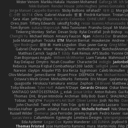
Mister Venom
Markku Hakala
Hussien Mohamed
Gaforga VK
Ich S
Nikki Balsem
Render House
John Hughes
James Gonzales
Jorge Manuel Cappello Barreto
Sticky Buttons
iiiFahad7
재우 김
Morgsl
仁 小野
kb714
Chris
Gabriel Alvarado
哲 董
Fredrik Karlsson
Tristan L
Sara
Alan
Jeffrey Olson
Riccardo Colombo
OHNE LIMIT
Gionea Alex
Oreo_tism
Tiffany Edwards
iaksdfg fodkg
ressii
Ioannis Athanasiadis
Tom Byrom
Łukasz Majorczyk
Niko Tuononen
Pranshu Goyal
Mr Malo
Tinkering Monkey
Stefan
Devan Stolp
Rylai Crestfall
Josh Bishop
xu
ChengXi Yu
Michael Wilson
Amaury Faucon
Njan
Adenta Dar
Brandon 
Jude Matanguihan
Tezuka
ETM
Marcin Biernat
miaukenzie
Andrew
Igor Rodriguez
朋弥 林
Hank Logsdon
Elias
Javier Garay
Greg Miller
Gabriel Chvyrev
Wixer
Wasu Ju'Nior
mrthethatone
SketchedAnimat
Matthias Carrick
Sagida T
Eddy
Raik Remus
APS Studio
Yvonne Ot
Dan Bojorquez Angulo
Williem McWhorter
Liam Tanaka
Mahmoud K
Ray Delapaz
Dmytro
Noah Couallier
Character34
indiiglo
Javlonbe
Rebecca
Humza R Iqbal CombatNinja1269
laddc
sellig64
Javier
Radi
Nareon
claytpn
Alquiler PS5
Era Rerza
bjgrimoari
Caleb Mcmullen
Olov Melander
James Barrie
Bryant Price
DEEPNOX
Pen
Michael Kosc
Octavia's Mesh Grove
MinhazMurks
Fxntxnile
Eric Moyer
qaylanuray
quagootle
Hirokazu Yamakura
enitzur
Zephon
Gil Bruvel
Matthew 
Toby Meadows
Tyler Huff
Adam N'Diaye
Gerardo Orozco
Oskar Men
SANTIAGO SANTOS ESTRADA
j_ edak
Josue Uribe
Anton Rubets
Gui R
Thomas
DHL
Bryan Intindola
Archman
Billy Bob
Evan C
SHALIWA2
Tobias
אילון קשת
Purple-H's Art Stuff
Oliver Lemke
Josh
No No
Dav
John Churchill
TwinX
Nhật Tiến Trần
승하 이
Facundo Lazzaro
Sten
Nicolas Hafner
gyomh
adaktyl
Kiara Battle
Michelle Rothwell
Niki Shter
Russell Wilder
Demerui
Jace Perrodin
Jeremy Ingram
Pedro Xavier
isa
Lucas Vieira
CallumNorm
Egoknight
Limitless Designs
tylerspetgoos
Eda Aydemir
Logan Cox
Kyoto Wanderer
LEE EUNHA
JoyBox19
Thomas Fristed
Jose Humberto Ramirez
mura
Martin Holy
Filip 