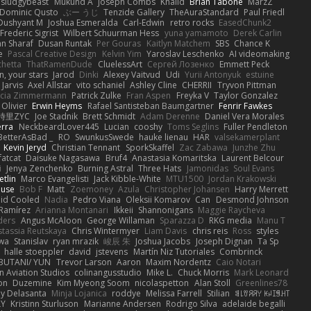
sludgybeast
Mukund A
Joseph Combs
Khalid
Brian Tabone
MarzZ
Dominic Qusto
ぶー うじ
Tenzide Gallery
TheAuraStandard
Paul Friedl
Dushyant M
Joshua Esmeralda
Carl-Edwin
retro rocks
EasedChunk2
Frederic Sigrist
Wilbert Schuurman Hess
yuna yamamoto
Derek Carlin
n Sharaf
Dusan Runtak
Per Gouras
Kaitlyn Matchem
SBS
Chance K
e
Pascal Creative Design
Kelvin Yim
Yaroslav Leschenko
AI videomaking
chetta
ThatRamenDude
CluelessArt
Cергей Лозенко
Emmett Peck
, your stars
Jarod
Dinki
Alexey Vaitvud
Udi
Yurii Antonyuk
estuine
 Jarvis
Axel Allstar
vito schaniel
Ashley Cline
CHERRII
Tryvon Pittman
icia Zimmermann
Patrick Zulke
Fran Aspen
Freyka V
Taylor Gonzalez
 Olivier
Erwin Heyms
Rafael Santisteban Baumgartner
Fenrir Fawkes
時里ZYC
Joe Stadnik
Brett Schmidt
Adam Derenne
Daniel Vera Morales
erra
NeckbeardLover445
Lucian
cooshy
Toms Seglins
Fuller Pendleton
BetterAsBad _
RO
SwunkusSwede
hauke lienau
HAR
valsekamerplant
Kevin Jeryd
Christian Tennant
SporkSkaffel
Zac Zabawa
Junzhe Zhu
fatcat
Daisuke Nagasawa
Bruf4
Anastasia Komaritska
Laurent Belcour
i
Jenya Zenchenko
Burning Astral
Three Hats
Jamonidas
Soul Evans
etlin
Marco Evangelisti
Jack Kibble-White
MTU1500
Jordan Krakowski
ouse
Bob F
Matt
Zoemoney
Azula
Christopher Johansen
Harry Merrett
uid Cooled
Nadia
Pedro Viana
Oleksii Komarov
Can
Desmond Johnson
 Ramírez
Arianna Montanari
Ikkeii
Shannonigans
Maggie Raycheva
ders
Angus McAloon
George Willaman
Sparazza D
RKG media
Manu T
tassia Reutskaya
Chris Wintermyer
Liam Davis
chris reis
Ross
styles
awa
Stanislav
ryan mrazik
峻辰 朱
Joshua Jacobs
Joseph Dignan
Ta Sp
halle stoeppler
david
jstevens
Martín Niz Tutoriales
Combrinck
IBUTANI/ YUN
Trevor Larson
Aaron
Maxim Nordentz
Caio Notari
 Aviation Studios
colinangusstudio
Mike L.
Chuck Morris
Mark Leonard
on
Duzemine
Kim Myeong Soom
nicolaspetton
Alan Stoll
Greenlines78
y Delasanta
Minja Lojanica
roddye
Melissa Farrell
Stilian
ꌃ꒒ꀎꋪꋪꌩ ꀘꈤꀤꁅꃅ꓄
LY
Kristinn Sturluson
Marianne Andersen
Rodrigo Silva
adelaide begalli