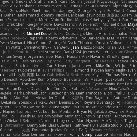
ungeons
Smoke EA Graffiti
Eric G
Karen Collins
Joseph Krzywoszyja
Nathanaël
aver
Alex Stephens
Luthonium Virtual Heritage
Илья Снопков
Alphaology
A
alal
GonzoNole
Zineb mounfik
damageg
George
Tony Li
For Got U
Canu
el Dahan
Muhammad
oominx
Nicola Baribeau
gavin poss
宣臣 紀
Adam Kn
mon Probert
micheal
Mortal Void Studios
Mathias Kirkeby
Jay Court
Bart Pau
son
Ofek Chen
Keegan Moore
David French
Alex Pehotin
Michael R
Sai
Maya
anakya
Jay Lane
Nicolas Fossard
Владислав Жуковський
Raje
Daviid Enzo
Hasanov
Ivan R
Michael Keutel
Ishika
Coast Light Media
Hiromi Uematsu
Marc
Илья Несенюк
Reperak
alberto echavarria
Rod Barksdale
M M
Martin Kem
Owen Maynard
Nico Cloud
George M. Dyck
Thbatcos
Dmytro Volovnenko
St
er
Ian Watts
JGWentworth877
Gan3e46
Jean
Dazzworks3d
Kilian
D. J.
Ahme
k
Joshua Kendrick
Daniel Arendzen
Bang1324
Jeremy Whitter
Nekom Glew
ximum Swag
morgan monroe
Nader Hassan
Alex Navarre
BlindPenguin
Ja
līza M.
Melli
arbiter1209
Hyprotix
Harry Conquest
Chris Reeves
Jessica
DES
rd
Jaelin Smith
mattyrails
Carl Schwerin
Joeri Lefévre
Mike
Sol
J&G
Jon
Eri
r Herbert
Puppeteerist
Tyler Phillips
J.P. Raymond
hayden harry
NightRaven
n
oscall L
友理 斉藤
Kuba
Gabrielius M
Scott Moen
Kaylee
Thomas Pierro
G
ob Denault
ApocDev
Rumlo Olmub
Buz Carter
Bill Master
rpcexploiter
Rein
Music Events
Tom Neal
Jason Nguyen
Alyssa Everett
Cyndersanity
Petr Fořt
d
om
Stefan Knaak
David Jindra
Tim
Zoie Robles
N Watanabe
Nina Takáčová
 Negele
Mark Dohrenbusch
Yunseong Noh
Liam Trancoso
Blob
Phill D
T_Zyd
en Rosi
Alon Cohen
Alexander October
文謙 許
Thor Ragnaros
Antoine Dau
o DeLaFila
Yousick
Sankaku Bear
Dennis Libon
Reymeld Santiago
AJ
Facinus
epner
Justin Rogow
Andre Labuschagne
lily ren
maxime vandecasteele
Vasyl
k
Hajime Tsunoda
FRNL Lou
Joel Montano
Bryan Hy
Jakub Zbyszynski
River 
bloli loli
Takashi M.
Melody Spiker
Midnight Gunship
Spencer_
NicoPOWAA
Filip Wieland
Sebastian Norlund
blog cruvi
Marc Nguyen
MaxDezignz
Tic_cle
us
Buttmunky1
Danny Sale
Elias Guevara
Kathreena B
Huitaka Studio
Digital
-0
el smells
丸 黒
Domantas Jokšas
Eduard
EvilQ
Alexander Olesen
Luke C
yuSama
Kelu
Sean Derham
Sam Fowler
Funny_ Compilation69
htai wu
Nadia