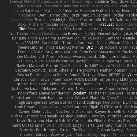
Duncan Hewitt
Mattias Lundstrom
Rowan Gipe
coshichi
Sounds And D
Digital Prophet
Vsevolods Gniteckis
Mark
Tristan Voulelis
Walter We
Julian Rai Anwor
Mythical X Customs
Harrison Gafford
nost
Hemen G
Nathanaël
Beth
jan moudry
Jorge Panduro Santana
Jordan
Rapha
Arianna Mex
Brooklen Ashleigh
Oliver Cretton
kiki
Patrick Balthrop
Si
Doxy
Michel Kinfoussia
lewdgazer
川頁 可可
First Last
Bob Ander
Elliot Sloss
William Peart
Effex Talon
Lukatonny
NautiluStudios
Ch
Trul Trulsen
Maria Diavolova
Ian Brennan
なのは
Vincent Gates
Jakub 
penguin
Chris
D3 Anima
Matthew Schultz
Ali Jaafar
Cameron A Miele
silas 2534455
Carro1001
Thomas Anderson
Daniel Wilson
RAfort
Meene Lindner
Vincent Ludwig Kiefner
BF2 _Pilot
Robert
Brian Rac
Dominic Blake
Goglomo
takoslvt
Renn Exev
Musa muturi
Ducksin
Zee MacDonald
Antonio Gasca-Alvarez
Jacob Dillon
Joe Chabot
Ma
Neil McG
buhii
Capsule Studios
Jayden !
Enrique
Sascha Huncke
E
Slaytex Marshall
Gromit
Dan Pachter
dork667
Infant Terrible
Richa
Captain Coconuts
Jacob Schealler
ari-goldman
Nathan Johnson
Tyle
Sascha Becker
Joshua Scelfo
Annah Gestaga
SmaackBZ62
JollyYee
Christian Kohli
Satyan Patel
YEDA HOME DECOR
Simon
Reg_LMO
Jac
qrator
Ben
cawc
XPhantom
Mimski Beats
Virtual Performing Live 
Joshua Hickman
Aleksandar Caricic
Nikita Leshakov
Amanda Vest
Axi
Pocketfans
Daniel Sonderhoff
Zicalam
zephaniah CORSON
Florin
Randy Lane
melanie hamilton
Lucy
Weasel
Elanor la
Vova Diakur
Jad
high strangeness
Dylan Gorrell
Patrick Stallings
Neil Baker
ElUltim
Liam Bryant
sagar sasson
rafael naranjo
Elijah
ELITE Scratch
Zack K
Xavier
Mehmet Can
Nika Domi
Alexander Rayner-Barcelli
C
xd Id
Michael Santoro
thu huynh
Stephen Bentley
I_ViceRoy
Thomas Granger
Kevin Showman
Naomi Soh
McCoder
John Elliotte
Gregory Basile
Kamil Uriasz
Lirian
Sarah Schrock
Logan Hertz
Gaël Gilly
Musical Nex
Cornellus Pendrahgon
Striker The Fox
Lale
Gökhan Sazdağı
Steve
Shabeen Barzey - Browne
Josh
Martin Bailey
Espen
Princess
Sir