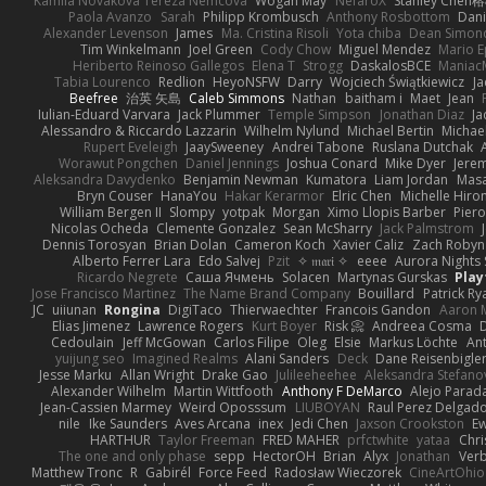
Kamila Novakova Tereza Nemcova
Wogan May
NefaroX
Stanley Chen
Paola Avanzo
Sarah
Philipp Krombusch
Anthony Rosbottom
Dani
Alexander Levenson
James
Ma. Cristina Risoli
Yota chiba
Dean Simon
Tim Winkelmann
Joel Green
Cody Chow
Miguel Mendez
Mario E
Heriberto Reinoso Gallegos
Elena T
Strogg
DaskalosBCE
Maniac
Tabia Lourenco
Redlion
HeyoNSFW
Darry
Wojciech Świątkiewicz
Ja
Beefree
治英 矢島
Caleb Simmons
Nathan
baitham i
Maet
Jean
Iulian-Eduard Varvara
Jack Plummer
Temple Simpson
Jonathan Diaz
Ja
Alessandro & Riccardo Lazzarin
Wilhelm Nylund
Michael Bertin
Michael
Rupert Eveleigh
JaaySweeney
Andrei Tabone
Ruslana Dutchak
Worawut Pongchen
Daniel Jennings
Joshua Conard
Mike Dyer
Jere
Aleksandra Davydenko
Benjamin Newman
Kumatora
Liam Jordan
Mas
Bryn Couser
HanaYou
Hakar Kerarmor
Elric Chen
Michelle Hiro
William Bergen II
Slompy
yotpak
Morgan
Ximo Llopis Barber
Piero
Nicolas Ocheda
Clemente Gonzalez
Sean McSharry
Jack Palmstrom
Dennis Torosyan
Brian Dolan
Cameron Koch
Xavier Caliz
Zach Robyn
Alberto Ferrer Lara
Edo Salvej
Pzit
✧ 𝔪𝔞𝔯𝔦 ✧
eeee
Aurora Nights 
Ricardo Negrete
Саша Ячмень
Solacen
Martynas Gurskas
Play
Jose Francisco Martinez
The Name Brand Company
Bouillard
Patrick Ry
JC
uiiunan
Rongina
DigiTaco
Thierwaechter
Francois Gandon
Aaron 
Elias Jimenez
Lawrence Rogers
Kurt Boyer
Risk 📀
Andreea Cosma
Cedoulain
Jeff McGowan
Carlos Filipe
Oleg
Elsie
Markus Löchte
An
yuijung seo
Imagined Realms
Alani Sanders
Deck
Dane Reisenbigle
Jesse Marku
Allan Wright
Drake Gao
Julileeheehee
Aleksandra Stefano
Alexander Wilhelm
Martin Wittfooth
Anthony F DeMarco
Alejo Parad
Jean-Cassien Marmey
Weird Oposssum
LIUBOYAN
Raul Perez Delgad
nile
Ike Saunders
Aves Arcana
inex
Jedi Chen
Jaxson Crookston
E
HARTHUR
Taylor Freeman
FRED MAHER
prfctwhite
yataa
Chri
The one and only phase
sepp
HectorOH
Brian
Alyx
Jonathan
Ver
Matthew Tronc
R
Gabirél
Force Feed
Radosław Wieczorek
CineArtOhio