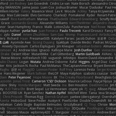
afford
Jim Rodney
Len Govednik
Cédric Le van
Nate Borsch
alessandro Citro
oby SWANSON
Jaime Jasso
Liam Cox
Joshua Bramer
Mucai 'Daduska'
Paul H
Willem Hörter
Valery
Maxence Vinot
Lev K
Woozle
Ackley
Tanya Krzywinska
sey
Max Cukrowski
Elvis Germano
CharlesD
Pomakenel
Ryder
Renart-Patr
mawolf
Rico Kanthatham
Marcus
ThatDude69
Edward Greenberg
Scruffy Wol
 Grace
Leonardo Grosso
Alexander Williams
KerriTheWriter
alejandro chave
eanor
Sean Humphrey
Franco
Malik
LotionZulu
Punchersize
Neil Rowe
Nicol
ilippe Authier
yunlai hao
Juan Fonseca
Paulo Trecenti
Karol Droszcz
Fancy F
nc
zylo
Daniel
Artem Zhuzhlikov
Sam Gao
Womp
Francois Lord
AirSickLow
ders
Richard
Haan
Pressman505
Katelynn Parsec
Jacob Duhon
포로루
Debo
貴 山崎
Ayomide Awe
Sicong Ouyang
bjakbjak
Davide Medici
Padraic McQuar
n
Anxiety Opossum
Carlos Esplugues
Jim Kneuper
sebastian botero
Almantas
lesmoen
A J
Andrew Islas
Ignacio
Kalliope Marie
Josh Dunfee
Gen
viviisecti
c Drake
Desert Viber
MutantMike
Carl Glittenberg
Martin Guldbaek
AVAinc.
L
Reese Moore
nofreelunch 100
vagueish
Infinitipo
Riverin David-Alexandre
aulio Chavez
Logan
Wutata
Andrew Osborne
Rafal
Higgins
Angel Diaz
Cour
ter
Kris
Jackson N. Rocha
Paul McManus
TheCaptainAmerica
Bryant Bennett
 Raghu
경문 서
Flagg3D
Lonnon Foster
Rolf Frey
Lorenzo Festa
Sergei Krutih
ee
Hans Wegener
Mark Sullivan
theLOF
Maya Halphon
szabolcs csaszar
Stel
idsen
Peter Pejanović
Hope Moore
EK
The Creaky Floorboard
Beachglass G
Lazootin
Jonas Trost
Cameron 'CSD' Dickson
Maurice LeDoux
Fayçal Njoya
J
islov
Shiny
Vonda Marquez
Matt Sweda
Ina
Ben Houston
DeeEmmCee
Jim 
ity
K.O Tsitra Eht
Brett Seipel
Liz Vermoesen
cryptic pk
PJ
quig
Allison Phili
s
BOOSTED UK
Ryan Sanchez
Nathan Apffel
Mitchell Winn
Tania
Ieva Strau
无
Chris Priscott
Thomas Rigg
Derrick Graham
yankee (derogatory)
Overshaf
Azerta
HoboGod
Steve Pedler
Austyn K
PixelScribe
Double Downshift
Mr. 
Bebekian
Caleb Slagle
Baptiste Belmudes
GrizzlyBeard
CJ
Troy
Chrisie
Morr
rdy
Trevor McGee
Alan Pimm
Aku
Danilo Pipi
3DQuake
PooMagoo
Cristia
nell
Sibusiso Mauze
wpbirney420
T. Stargazer
Punit Chaturvedi
Andrew Barr