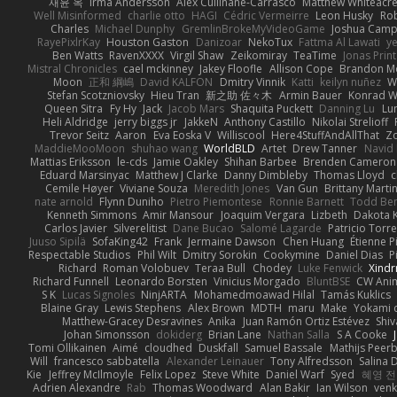
재윤 옥
Irma Andersson
Alex Cullinane-Carrasco
Matthew Whiteacr
Well Misinformed
charlie otto
HAGI
Cédric Vermeirre
Leon Husky
Rob
Charles
Michael Dunphy
GremlinBrokeMyVideoGame
Joshua Camp
RayePixlrKay
Houston Gaston
Danizoar
NekoTux
Fattma Al Lawati
y
Ben Watts
RavenXXXX
Virgil Shaw
Zeikomiray
TeaTime
Jonas Prin
Mistral Chronicles
cael mckinney
Jakey Floofle
Allison Cope
Brandon M
Moon
正和 綱嶋
David KALFON
Dmitry Vinnik
Katti
keilyn nuñez
W
Stefan Scotzniovsky
Hieu Tran
新之助 佐々木
Armin Bauer
Konrad W
Queen Sitra
Fy Hy
Jack
Jacob Mars
Shaquita Puckett
Danning Lu
Lu
Heli Aldridge
jerry biggs jr
JakkeN
Anthony Castillo
Nikolai Strelioff
Trevor Seitz
Aaron
Eva Eoska V
Williscool
Here4StuffAndAllThat
Zo
MaddieMooMoon
shuhao wang
WorldBLD
Artet
Drew Tanner
Navid
Mattias Eriksson
le-cds
Jamie Oakley
Shihan Barbee
Brenden Cameron
Eduard Marsinyac
Matthew J Clarke
Danny Dimbleby
Thomas Lloyd
c
Cemile Høyer
Viviane Souza
Meredith Jones
Van Gun
Brittany Marti
nate arnold
Flynn Duniho
Pietro Piemontese
Ronnie Barnett
Todd Be
Kenneth Simmons
Amir Mansour
Joaquim Vergara
Lizbeth
Dakota K
Carlos Javier
Silverelitist
Dane Bucao
Salomé Lagarde
Patricio Torr
Juuso Sipilä
SofaKing42
Frank
Jermaine Dawson
Chen Huang
Étienne P
Respectable Studios
Phil Wilt
Dmitry Sorokin
Cookymine
Daniel Dias
P
Richard
Roman Volobuev
Teraa Bull
Chodey
Luke Fenwick
Xind
Richard Funnell
Leonardo Borsten
Vinicius Morgado
BluntBSE
CW Ani
S K
Lucas Signoles
NinjARTA
Mohamedmoawad Hilal
Tamás Kuklics
Blaine Gray
Lewis Stephens
Alex Brown
MDTH
maru
Make
Yokami c
Matthew-Gracey Desravines
Anika
Juan Ramón Ortiz Estévez
Shi
Johan Simonsson
dokiderg
Brian Lane
Nathan Salla
S A Cooke
Tomi Ollikainen
Aimé
cloudhed
Duskfall
Samuel Bassale
Mathijs Pee
Will
francesco sabbatella
Alexander Leinauer
Tony Alfredsson
Salina 
Kie
Jeffrey McIlmoyle
Felix Lopez
Steve White
Daniel Warf
Syed
혜영 전
Adrien Alexandre
Rab
Thomas Woodward
Alan Bakir
Ian Wilson
venk