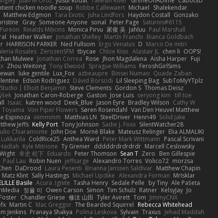
angley
Juan M Ortiz
yusuf kodat
Taliesin River
GrimeOnADime
Cabot3D
ntient chicken noodle soup
Robbe Callewaert
Michael
Shalekendar
Matthew Edgmon
Tara Exotic
Juha Lindfors
Haydon Costall
Gonzako
ristine
Gray
Someone Anyone
sonal
Peter Page
Saturnis#6115
Pureon
Rinalds Miļicins
Monica Pirvu
家俊 吴
Jahluu
Paul Marshall
ral
Heather Walker
Jonathan Shelley
Martín Franchi
Bianca Goldbach
r
HARRISON PARKER
Ned Fullsom
Ergo Venatus
D
Marco De mitri
aleria Rosales
ZerozenSFM
tbycae
Chloe Kiso
Alastair JL
chen li
OOPS!
than Mulwee
Jonathan Correa
Rose
Jhon Magdalena
Aisha Harper
Fuji
xx
Zhou Weitong
Tony Elwood
Sprague Williams
FeroshGirlSims
hewan
luke gentile
Lux_Fox
azbeaupre
Binsei Numao
Quade Zaban
lentine
Edson Rodriguez
Dávid Borsodi
Lil Sleeping Bag
SubToMyYTplz
Studio | Elliott Benjamin
Steve Clements
Gordon S
Thomas Deisz
ýšek
Jonathan Caron-Roberge
Gaston
Jose Luis
seryong kim
till toe
ll
Isaac
katren wood
Deek_Blue
Jason Eyre
Bradley Wilson
Cathy W
a Toyama
Von Piper Flowers
Søren Rosendahl
Van Den Heuvel Matthew
se Espinoza
iiiimmmm
Matthias LN
SteelDriver
Henri49
Solid Jake
tthew Jeffs
Kelly Port
Tony Johnson
Sadie J. Foxx
SilentWatcher28
iulio Chiaramonte
John Doe
Mornè Blake
Mateusz Relinger
Elia ALMALIKI
 Lukkarila
ColdRice25
Anthea Ward
Peter Mark Wittmann
Pascal Scrivani
Hadlah
Kyle Mitrione
Ty Grenier
dddddrdrdrdrdr
Marcell Ceslowsky
 Wight
幸史 松下
Eduardo
Peter Thomson
Sean T
Zero
Ben Gillespie
Paul Lau
Robin Nuen
jeffsarge
Alexandro Torres
Volico72
morzsa
Chen
DaDrood
Laura Pesenti
Brianna Janssen Saldivar
Matthew Chapin
Matz Klint
Sally Hastings
Michael Updike
Alexandra Forman
MrIsklar
LILLE Basile
Acura .Ignite
Tasha Henry
Sedale Pelle
by Tiny
Ale Pašeta
onMedia
정율 이
Owen Carson
Simon
Tim Schulz
Ratner
KelsyJay
Jo
 Foster
Chandler Griese
修汰 山田
Tyler Avirett
Tom
JimmyCNX
fx
Martin C
Mac Greggor
The Bearded Squirrel
Rebecca Whitehead
m Jenkins
Pranaya Shakya
Polina Leskova
Sylvain
Traxus
Jehad Maddah