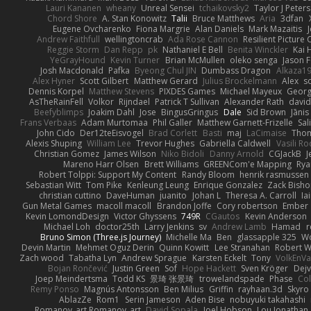
Lauri Kananen
wheany
Unreal Sensei
tchaikovsky2
Taylor J Peters
Chord Shore
A. Stan Konowitz
Talii
Bruce Matthews
Aria
3dfan
Eugene Ovcharenko
Fiona Margrie
Alan Daniels
Mark Mazaitis
J
Andrew Faithfull
wellingtoncrab
Ada Rose Cannon
Resilient Pictur
Reggie Storm
Dan Repp
pk
Nathaniel E Bell
Benita Winckler
Kai 
YeGrayHound
Kevin Turner
Brian McMullen
oleko senga
Jason 
Josh Macdonald
Pafka
Byeong Chul JIN
Dumbass Dragon
Alkaza1
Alex Hyner
Scott Gilbert
Matthew Gerard
Julius Brockelmann
Alex
so
Dennis Korpel
Matthew Stevens
PIXDES Games
Michael Mayeux
Georg
AsTheRainFell
Volkor
Rijndael
Patrick T Sullivan
Alexander Rath
davi
Beefyblimps
Joakim Dahl
Jose
BingusGringus
Dale
Sid Brown
Jānis
Frans Verbaas
Adam Murtomaa
Phil Galler
Matthew Garnett-Frizelle
Sal
John Cido
Der12teEisvogel
Brad Corlett
Basti
maj
LaCimaise
Thom
Alexis Shuping
William Lee
Trevor Hughes
Gabriella Caldwell
Vasili R
Christian Gomez
James Wilson
Niko Bidoli
Danny Arnold
CGJackB
J
Mareno Harr Olsen
Brett Williams
GREENCom'e Mapping
Rya
Robert Tolppi: Support My Content
Randy Bloom
henrik rasmussen
Sebastian Witt
Tom Pike
Kenleung Leung
Enrique Gonzalez
Zack Bish
christian cuttino
DaveHuman
juanito
Johan L
Theresa A. Carroll
Ia
Gun Metal Games
macoll macoll
Brandon Joffe
Cory robertson
Ember
Kevin LomondDesign
Victor Ghyssens
749R
CGautos
Kevin Anderson
Michael Loh
doctor25th
Larry Jenkins
sv
Andrew Lamb
Hamad
r
Bruno Simon (Three.js Journey)
Michelle Ma
Ben
glassapple 325
W
Devin Martin
Mehmet Oguz Derin
Quinn Kowitt
Lee Stranahan
Robert W
Zach wood
Tabatha Lyn
Andrew Sprague
Karsten Eckelt
Tony
VolkEnV
Bojan Rončević
Justin Green
Sof
Hope Hackett
Sven Kröger
Dej
Joep Meindertsma
Todd KS
景琦 张景琦
trowelandspade
Phase
Col
Remy Ponso
Magnús Antonsson
Ben Milius
Griffin
rayhaan.3d
Skyro
AblazZe
Rom1
Serin Jameson
Aden Bise
nobuyuki takahashi
Romanov_art Romanov_art
David Sopala
Joel Hobson
Lou Jonathan