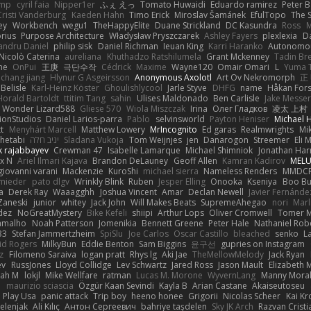
imp
cyril faia
Nipper1er
ふぇ えっ
Tomato Huwaidi
Eduardo ramirez
Peter B
Cristi Vanderburg
Kaeden Hahn
Timo Erick
Miroslav Šamánek
EfulTopo
The S
ey
Workbench
wegu1
TheHappyElite
Duane Strickland
DC Kasundra
Ross
M
orius
Purpose Architecture
Władysław Pryszczarek
Ashley Fayers
plexlexia
D
andru Daniel
philip sisk
Daniel Richman
Ieuan King
Karri Haranko
Autonomou
Nicolò Caterina
aureliana
Khuthadzo Ratshilumela
Grant Mckenney
Tadin Br
ne
OnPui
王庚
극단수작
Cédrick
Maxime
Wayne120
Omair Omari
L
Yuma 
chang jiang
Hlynur G Asgeirsson
Anonymous Axolotl
Art Ov Nekromorph
正
Belisle
Karl-Heinz Köster
Ghoulishlycool
Jarle Styve
DHFG
name
Håkan For
Horald Bartoldt
ttitim Tang
sahin
Ulises Maldonado
Ben Carlisle
Jake Messer
Wonder Lizard588
Gliese 570
Wiola Miszczak
Irina
Олег Гладков
凌太 上村
ionStudios
Daniel Larios-parra
Pablo
selvinsworld
Payton Heniser
Michael 
t
Menyhárt Marcell
Matthew Lowery
MrIncognito
Ed garas
Realmwrights
Mi
hetabi
יניב חלה
Sladana Vukoja
Tom Weijnjes
jen
Danarogon
Streemer
Eli 
k rajabbayev
Crewman 47
Isabelle Lamarque
Michael Shimniok
Jonathan Harr
x N
Ariel Ilmari Kajava
Brandon DeLauney
Geoff Allen
Kamran Kadirov
MELU
giovanni varani
Mackenzie
KuroShi
michael sierra
Nameless Renders
MMDC
hmieder
pato dlgv
Wrinkly Blink
Ruben
Jesper Elling
Onooka
Kseniya
Boo Bu
a
Derek Ray
Waaagghh
Joshua Vincent
Amar
Declan Newell
Javier Fernánde
Zaneski
junior
whitey
Jack John
Will Makes Beats
SupremeAhegao
nori
Marl
dez
NoGreatMystery
Bike Kefeli
shiipi
Arthur Lops
Oliver Cromwell
Tomer M
amalho
Noah Patterson
Jomenikia
Bennett Greene
Peter Hale
Nathaniel Rob
33
Stefan Jammertzheim
SpiSlu
Joe Carlos
Oscar Castillo
bleached
senko
L
id Rogers
MilkyBun
Eddie Benton
Sam Biggins
윤구선
gupries on Instagram
z
Filomeno Saraiva
logan pratt
Rhys lg
Aki Jae
TheMellowMelody
Jack Ryan
ev
RussJones
Lloyd Collidge
Lev Schwartz
Jared Ross
Jason Mault
Elizabeth
iah M
lokjl
Mike Wellfare
ratman
Lucas M. Morone
WyvernLang
Manny Mora
e
maurizio sciascia
Özgür Kaan Sevindi
Kayla B
Arian Castane
Akaiseutoseu
Play Usa
panic attack
Trip boy
heeno honee
Grigorii
Nicolas Scheer
Kai Kr
Zelenjak
Ali Kılıç
Антон Сергеевич
bahriye taşdelen
Sky JK Arch
Razvan Cristi