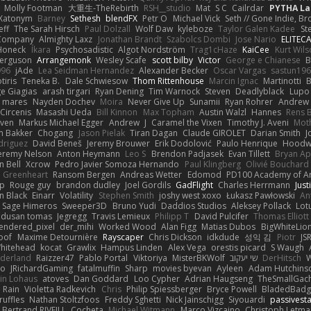
Molly Footman
大重生-TheRebirth
RSH__studio
Mat
S C
Cailrdar
PYTHA La
Xatonym
Barney
Sethesh
blendFX
Petr O
Michael Vick
Seth // Gone Indie, Bro
eff
The Sarah Hirsch
Paul Dolzall
Wolf Daw
kyleboze
Taylor Galen Kadee
St
e Company
Almighty Laxz
Jonathan Brandt
Szabolcs Dombi
Jose Nario
ELITEC
Honeck
Íkara
Psychosadistic
Algot Nordström
Trag1cHaze
KaiCee
Kurt Wils
Ferguson
Arrangemonk
Wesley Scafe
scott bilby
Victor
George e Chianese
B
996
jAde
Lea Seidman Hernandez
Alexander Becker
Oscar Vargas
sastun19
tiris
Teneka B.
Dale Schwiesow
Thom Rittenhouse
Marcin Ignac
Martinotti
B
e Giagias
arash tirgari
Ryan Dening
Tim Warnock
Steven
Deadlyblack
Lupo
d mares
Nayden Dochev
Moira
Never Give Up
Sunamii
Ryan Rohrer
Andrew 
 Circenis
Masashi Ueda
Bill Kinnon
Max Topham
Austin Walzl
Hannes
Rens 
iven
Markus Michael Egger
Andrew
J
Caramel the Vixen
Timothy J. Aveni
Mot
 Bakker
Chogang
Jason Pielak
Tiran Dagan
Claude GIROLET
Darian Smith
J
odriguez
David Beneš
Jeremy Brouwer
Erik Dodolović
Paulo Henrique
Hoodw
eremy Nelson
Anton Heymann
Leo S
Brendon Padjasek
Evan Tillett
Bryan Ap
n Bell
Xcrow
Pedro Javier Somoza Hernando
Paul Klingberg
Olivié Bouchard
Greenheart
Ransom Bergen
Andreas Wetter
Edomod
PD100 Academy of Ar
op
Rouge guy
brandon dudley
Joel Gordils
GadFlight
Charles Herrmann
Just
in Black
Einarr
Volatility
Stephen Smith
joshy west xoxo
Łukasz Pawłowski
An
Sage Himeros
Sweeper3D
Bruno Yudi
Daddios Studios
Aleksey Pollack
Lot
dusan tomas
Jegregg
Travis Lemieux
Philipp T
David Pulcifer
Thomas Elliott
endered_pixel
der_mihi
Worked Wood
Alan Figg
Matias Dubos
BigWhiteLio
oof
Maxime Detournière
Rayscaper
Chris Dickson
idkdude
성익 김
Piotr
JS
hitehead
kocat
Grawlix
Hampus Linden
Alex Vega
orestis picard
S Waugh
aderland
Raizzer47
Pablo Portal
Viktoriya
MisterBKWolf
שי יעקוב
DerHitsch
W
vo
JRichardGaming
fatalmuffin
Sharp
movies byevan
Ayleen
Adam Hutchins
in Lohaus
atoves
Dan Goddard
Loo Cypher
Adrian Haugseng
TheSmallGac
Rain
Violetta Radkevich
Chris
Philip Spiessberger
Bryce Powell
BladedBadg
ruffles
Nathan Stoltzfoos
Freddy Sghetti
Nick Jainschigg
Siyouardi
passivest
Bertrand RIVEILL
Cocheta
Michael Witmann
Marco Vizcaino
Christoph Letma