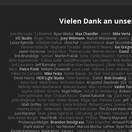
Vielen Dank an uns
Joni Mercado
S J Bennett
Ryan Wiebe
Max Chandler
Anton
Mike Verta
I/O Studio
Roger Thomas
Joey Wittmann
Marcin Wiśniewski
James
Lasse Kjønnås
Viduttam Katkar
chris huf
David Pekarek
Evan Seccomb
Herman Idzerda
Stephane Toraldo
Stephen D Swaney
Kai Grego
xavier moscoso
Vedat Afuzi
Thomas Lisle
Warren Moore
David
Erik Brundidge
Samuel
Martin Pražák
Sofia
Cyrille Maurice
Patrick 
Nino Kapetanovic
Tobias Gallé
SonOfPorcupine
Leo Santos
Rob Waller
Jed Laurance
Jeff Barnaby
Johnathan Alan Vanderpool
Oliver Hotz
Sc
Ike Li
Pietro Ponti
William Unsworth
Lorie Loeb
Fabrice Zaini
Andrew_
Fábio De Carvalho
Mike Festa
Martin Banak - Dr Zed
fred gissubel
Aye
Devin Harris
HDR Light Studio
Peter Baintner
Da5id
Bob Dowling
Da
Aeon Soul
Mark Krenz
Nicholas Rubin
Krzysztof Zwolinski
JG3
N
Melody Helen MacFarlane
Makoto Izawa
Marc Lemoine
Vadim Tur
Sophie Gilbert
Grische
Nigel Hillyer
Art of 3D Rendering
Robert
Tom Jachmann
Max
Cristian Rocco
Daniel Raboldt
ray
Zach Hoy
John Wagman
Victor Gan
Walter Bosse
Edgar San
Pamela Case
Jeff
Matt Griffey
Ian Hubert
Linda Robbins
Richard Lyons
Joanne Tai
Hannes Dreyer
Elektrospy
Buttered Side Down
The Dread Vixen Al
Luis Naranjo
Sean
jamie ngai to lo
Lök Leung
Jack Foley
fxtentacle
Ben-Adam Berger
Hun73rdk
Abraham Mast
YYSSun
Thierry Mayrand
R
ProtanopicMidget
Brandon Snodgrass
Tyler K Spicher
Arnaud PU
mark stalzer
Jack J
Ian Neisser
Marcus Morba
LePew
Ryan Rod
Kazuki Kamimura
Mark Boss
Yaron L.
Lukas Kalbertodt
Marcos Vaz
Sé