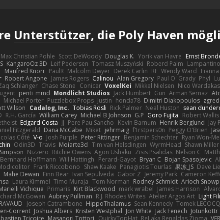
ere
Unterstützer
, die Poly Haven mög
Max Christian Pohle
Scott DeWoody
Douglas K.
Yorik van Havre
Ernst Brond
JS
KangaroOz 3D
Leif Pedersen
Tomasz Muszyński
Roberd Palm
Lampantin
e
Manfred Knorr
PaulR
Malcolm Dwyer
Derek Carlin
RF
Wendy Ward
Fiann
r
Robert Angone
James Rogers
Calinou
Alan Gregory
Paul O' Grady
Phyl
Lu
Zaq Schlanger
Chase Stone
Conicer
VoxelKei
Mikkel Nielsen
Nico Wardaka
Nugent
penti_mmd
Mondlicht Studios
Jack Humbert
Gun
Arman Sernaz
At
Michael Porter
Puzzlebox Props
Justin
honda78
Dimitri Diakopoulos
zgred
ott Wilson
Cadalog, Inc.
Tobias Rösli
Rick Palmer
Neal Huston
sean dunder
D
R.H. García
William Carey
Michael B Johnson
G.P
Goro Fujita
Robert Wallis
theist
Edgard Costa
JJ
Pere Pau Sancho
Kevin Barnum
Henrik Berglund
Jay
niel Fitzgerald
Dana McCabe
Miket
jehrmaig
f1rstpers0n
Peggy O'Brien
Jas
icolas Côté
V-o
Josh Purple
Peter Rittinger
Benjamin Schechter
Ryan Won-Me
chin
Odin3D
Travis
Moiarte3d
Tim van Helsdingen
WyrmHead
Shawn Miller
 Simpson
Nizzero
Ritchie Owens
Agon Ushaku
Zisis Psalidas
Nelson C
Matth
Bernhard Hoffmann
Will Hattingh
Perard-Gayot
Bryan C
Bojan Spasojevic
A
Modicolitor
Frank Riccobono
Shaw Kaake
Panagiotis Tourlas
果冻_JS
Dave Li
Mahe Dewan
Finn Bear
Ivan Sepulveda
Gabor Z
Jeremy Park
Cameron Keff
insa
Laura Kimmel
Timo Muraja
Tom Norman
Rodney Schmidt
Arioch Snow
Marielli Vichique
Primaris
Kirt Blackwood
mark wrabel
James Harrison
Alvar
ichard McGowan
Aubrey Pullman
R.J. Rhodes Writes
Atelier Argos Art
Light Fi
IRAVAUD
Joseph Catrambone
HippoThalamus
Sean Kennedy
Tomek LECOC
en-Corrent
Joshua Albers
Kristen Westphal
Jon White
Jack Fenech
Jotunkottr
bastien Tricoire
Masanori Tottori
QuirkyTopHat
ReJ aka Renaldas Zioma
VF