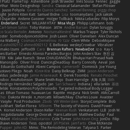
 Platz
FlameTop
AshenBone
Josh Strawder
Inês Sousa
Fennec
gaggle
rthur
Moto Designshop
Sandra
Classical Salamander
Stefan Plösser
n
Juuso Pohjola
Gerardo Quiros Sanchez
Samuel Benning
piggy chop
ight
Jeshire Kiten Katt
Samuel Bidne
Lisa
toomanydans
Jack saksik
l Dujardin
Anilene Gassner
Holger Tollbäck
Nikita Lebedev
Filip Morys
 Enderland
Sxcret
WILLIAM HTAY
Misa Vlogs
Philipp Lehmann
bob
Carl-Simon Sahlin
Toby Watson
אלמוג
Andrei Barsan
Dylan Scruggs
o Scala Bertolin
Antonio
NocturnalKestrel
Markus Trappe
Tyler Nichols
pster
Somebodyoncetoldme
Josh Laxen
Oliver Danielsen
Alex Duncan
ina Walberg
Cosmas A Demetriou
ענבר פז
Clem White
DeboxMojave
d.ashii092112 ahmed092112
E. Belliveau
wesleyCrowbar
Vibralizer
Amako Izumi
jeffox09
Caro
Brennan Rafters
NewbieDot
iz o
Kay-S
mes Barber
Ernesto Alonso Paredes Burgos
John Anders Stav
현진 김
TER
Kiki
Jake Ruesch
Steve CHAUDANSON
Bhukya Hari Prasad Naik
c Manongdo
Oliver Frost
DancingDeadGuy
Barry Connolly
Aeval
Jon
Eduardo Gottschald
Abeni Campos
cameronfr
Dominick
Joe Young
ustavo Pliego
Noah
Юлія Кізі
Daisy Belknap
ZMM
Jason Anderson
aldus
jadedesign
Jamie Arseneault
K
Derek Toombs
Renato Pinochet
isiboi
AnuRobinson
Shane Smith-Rojo
Evan Harridge
大海 久我
lilith
Rodrigo Hernández Salgado
Jan
Sari Schwarz
Indiana J
ella larkin
基德
elski
Konstantinos Polychroniadis
Targeted Individual Body Logger
bas
Ethan Tomaso
huaxuan Lei
Raptite
mogura
Nick Smith
AMcCarroll
Chip
Dakota Wreski
n_morcatti
killswitchkay
Charles Louie
Avaister
 Vasyliv
Post Production
Zbob
VW Winterstein
StorysComplete
Bob
Lockhart
Stefan Florea
MStorm
The Society of Visions
David Power
A
Kornel Anderson
Dixon Keller
Keenan Rush
Venkataram
LLB
Josh W.
nogutidaisuke
George Dvorak
Haris Lattirom
Matthew Daday
Paul
 Abbot
Aleksandr Chebotariov
Cole Turner
John Kevin Ong
JonDo
Filip
Shawn Anderson
Tess
opostol
Jiří Ptáček
JamTarts
Clive McKenzie
Pupper
John KD
Mimic
The Remodeling Veteran
Talyana S
Parker