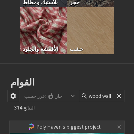
حجر
بلاستيك ومطاط
خشب
الأقمشة والجلود
القوام
حار
فرز حسب:
النتائج
314
Poly Haven's biggest project