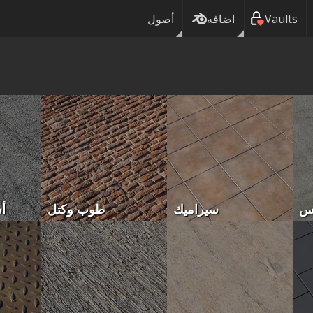
Vaults
اضافه
أصول
س
سيراميك
طوب وكتل
أ