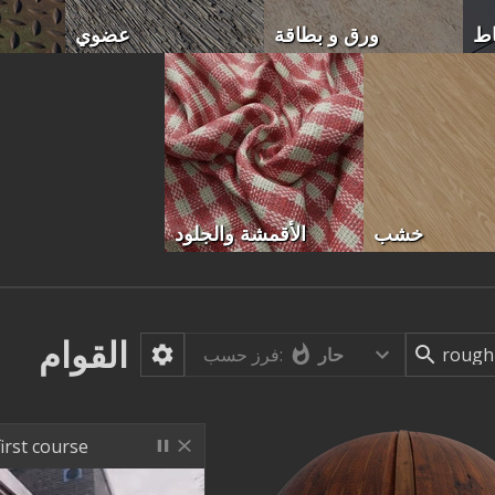
اط
ورق و بطاقة
عضوي
خشب
الأقمشة والجلود
القوام
حار
فرز حسب:
irst course