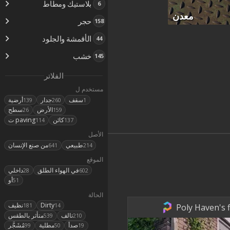
بلاستيك ومطاط
6
معدن
حجر
158
الأقمشة والجلود
44
خشب
145
الفلاتر
مستخدم ل
سقف
جدار
أرضية
139
260
1
الأرض
سطح
26
159
كائن
ت paving
114
137
الأصل
طبيعي
من صنع الإنسان
641
214
الموقع
في الهواء الطلق
داخلي
28
602
أو
51
الحالة
Dirty
نظيف
Poly Haven's f
181
14
تالف
متأثر بالطقس
539
210
صدأ
مطلية
مُشَجَّر
99
50
19