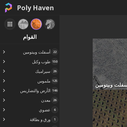
Poly Haven
القوام
أسفلت وبيتومين
22
طوب وكتل
150
سيراميك
26
ملموس
125
سفلت وبيتومين
الأرض والتضاريس
146
معدن
26
عضوي
6
ورق و بطاقة
1