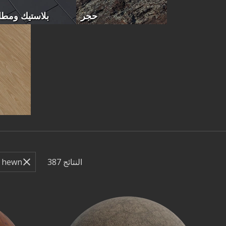
حجر
بلاستيك ومط
النتائج
387