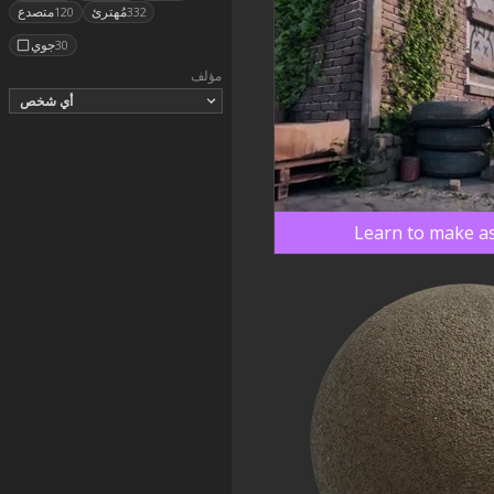
مُهترئ
متصدع
120
332
جوي
30
مؤلف
أي شخص
Learn to make as