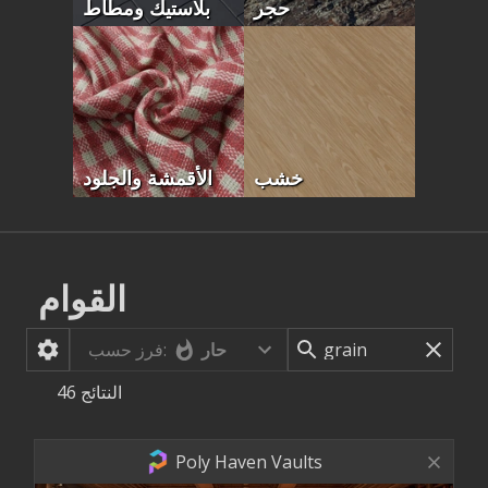
بلاستيك ومطاط
حجر
الأقمشة والجلود
خشب
القوام
حار
فرز حسب:
46
النتائج
Poly Haven Vaults