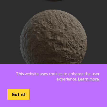
This website uses cookies to enhance the user
experience.
Learn more.
Got it!