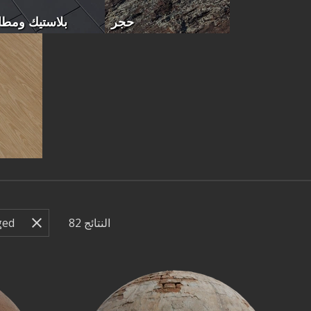
حجر
بلاستيك ومط
النتائج
82