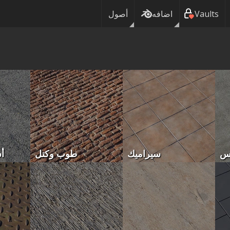
Vaults
اضافه
أصول
س
سيراميك
طوب وكتل
أ