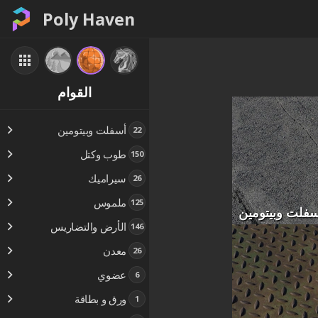
Poly Haven
القوام
أسفلت وبيتومين
22
طوب وكتل
150
سيراميك
26
ملموس
125
سفلت وبيتومين
الأرض والتضاريس
146
معدن
26
عضوي
6
ورق و بطاقة
1