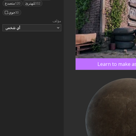
مُهترئ
متصدع
120
332
جوي
30
مؤلف
أي شخص
Learn to make as