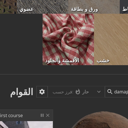
اط
ورق و بطاقة
عضوي
خشب
الأقمشة والجلود
القوام
حار
فرز حسب:
irst course