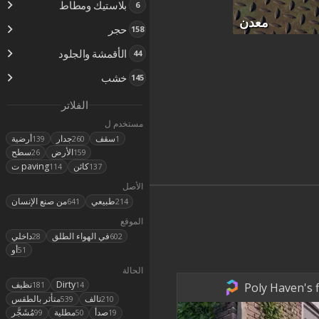
بلاستيك ومطاط
6
معدن
حجر
158
الأقمشة والجلود
44
خشب
145
الفلاتر
مستخدم ل
سقف
جدار
أرضية
139
260
1
الأرض
سطح
26
159
كائن
ت paving
114
137
الأصل
طبيعي
من صنع الإنسان
641
214
الموقع
في الهواء الطلق
داخلي
28
602
أو
51
الحالة
Dirty
نظيف
Poly Haven's f
181
14
تالف
متأثر بالطقس
539
210
صدأ
مطلية
مُشَجَّر
99
50
19