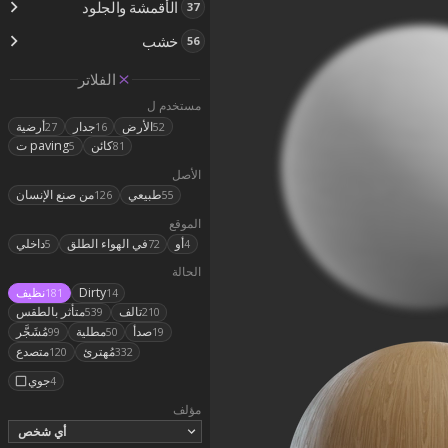
الأقمشة والجلود
37
خشب
56
الفلاتر
مستخدم ل
الأرض
جدار
أرضية
27
16
52
كائن
ت paving
5
81
الأصل
طبيعي
من صنع الإنسان
126
55
الموقع
أو
في الهواء الطلق
داخلي
5
72
4
الحالة
Dirty
نظيف
181
14
تالف
متأثر بالطقس
539
210
صدأ
مطلية
مُشَجَّر
99
50
19
مُهترئ
متصدع
120
332
جوي
4
مؤلف
أي شخص