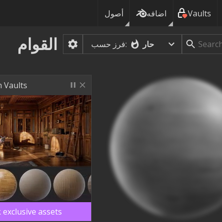
Vaults
اضافه
أصول
القوام
حار
فرز حسب:
 Vaults
 exclusive assets