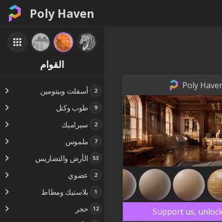
Poly Haven
القوام
Poly Haven
أسفلت وبيتومين
2
طوب وكتل
9
سيراميك
2
ملموس
7
الأرض والتضاريس
53
عضوي
2
بلاستيك ومطاط
1
حجر
12
Support us, unlock