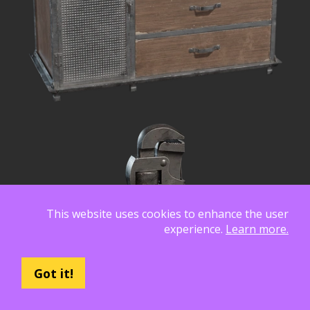
This website uses cookies to enhance the user
experience.
Learn more.
Got it!