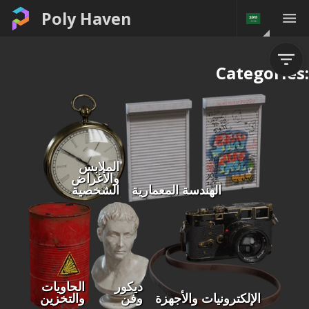
Poly Haven
Categories:
الملابس
والأغراض
الهندسة المعمارية
الشخصية
ديكور
الحاويات
الإلكترونيات والأجهزة
وفن
والتخزين