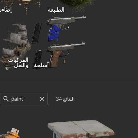
الطبيعة
إضاءة
المركبات
أسلحة
والنقل
النتائج
34