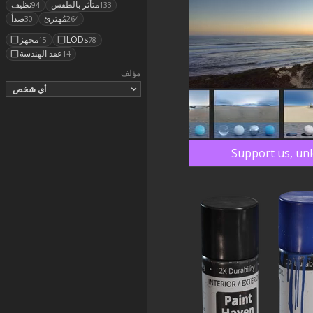
متأثر بالطقس
نظيف
94
133
مُهترئ
صدأ
30
264
LODs
مجهز
15
78
عقد الهندسة
14
مؤلف
أي شخص
Support us, unl