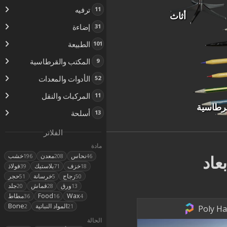
ترفيه
11
أثاث
إضاءة
31
الطبيعة
101
المكتب والقرطاسية
9
الأدوات والمعدات
52
المركبات والنقل
11
قرطاسية
أسلحة
13
الفلاتر
مادة
نحاس
معدن
خشب
بعاد
196
208
46
خزف
بلاستيك
فولاذ
39
71
18
زجاج
خرسانة
حجر
51
5
50
ورق
قماش
جلد
20
28
13
Wax
Food
مطاط
36
16
4
المواد النباتية
Bone
2
21
Poly Ha
الحالة