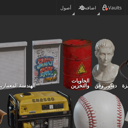
Vaults
اضافه
أصول
الحاويات
زة
ديكور وفن
والتخزين
الهندسة المعمارية