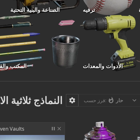
ترفيه
الصناعة والبنية التحتية
الأدوات والمعدات
المكتب وال
النماذج ثلاثية الا
حار
فرز حسب:
ven Vaults