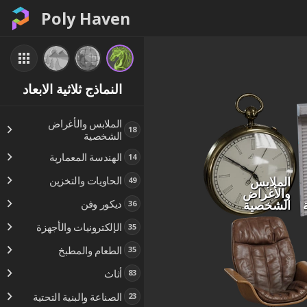
Poly Haven
النماذج ثلاثية الابعاد
الملابس والأغراض
18
الشخصية
الهندسة المعمارية
14
الملابس
الحاويات والتخزين
49
والأغراض
الشخصية
ديكور وفن
36
الإلكترونيات والأجهزة
35
الطعام والمطبخ
35
أثاث
83
الصناعة والبنية التحتية
23