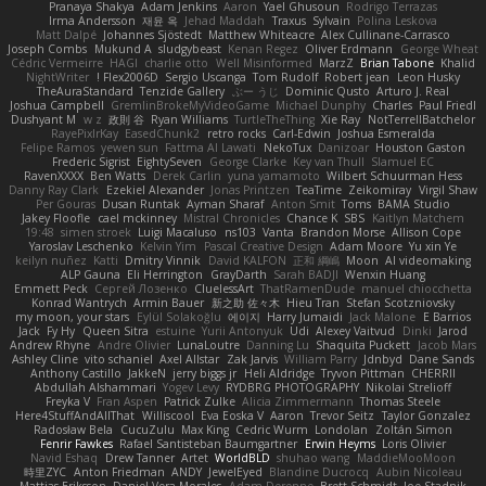
Pranaya Shakya
Adam Jenkins
Aaron
Yael Ghusoun
Rodrigo Terrazas
Irma Andersson
재윤 옥
Jehad Maddah
Traxus
Sylvain
Polina Leskova
Matt Dalpé
Johannes Sjöstedt
Matthew Whiteacre
Alex Cullinane-Carrasco
Joseph Combs
Mukund A
sludgybeast
Kenan Regez
Oliver Erdmann
George Wheat
Cédric Vermeirre
HAGI
charlie otto
Well Misinformed
MarzZ
Brian Tabone
Khalid
NightWriter
Flex2006D !
Sergio Uscanga
Tom Rudolf
Robert jean
Leon Husky
TheAuraStandard
Tenzide Gallery
ぶー うじ
Dominic Qusto
Arturo J. Real
Joshua Campbell
GremlinBrokeMyVideoGame
Michael Dunphy
Charles
Paul Friedl
Dushyant M
w z
政則 谷
Ryan Williams
TurtleTheThing
Xie Ray
NotTerrellBatchelor
RayePixlrKay
EasedChunk2
retro rocks
Carl-Edwin
Joshua Esmeralda
Felipe Ramos
yewen sun
Fattma Al Lawati
NekoTux
Danizoar
Houston Gaston
Frederic Sigrist
EightySeven
George Clarke
Key van Thull
Slamuel EC
RavenXXXX
Ben Watts
Derek Carlin
yuna yamamoto
Wilbert Schuurman Hess
Danny Ray Clark
Ezekiel Alexander
Jonas Printzen
TeaTime
Zeikomiray
Virgil Shaw
Per Gouras
Dusan Runtak
Ayman Sharaf
Anton Smit
Toms
BAMA Studio
Jakey Floofle
cael mckinney
Mistral Chronicles
Chance K
SBS
Kaitlyn Matchem
19:48
simen stroek
Luigi Macaluso
ns103
Vanta
Brandon Morse
Allison Cope
Yaroslav Leschenko
Kelvin Yim
Pascal Creative Design
Adam Moore
Yu xin Ye
keilyn nuñez
Katti
Dmitry Vinnik
David KALFON
正和 綱嶋
Moon
AI videomaking
ALP Gauna
Eli Herrington
GrayDarth
Sarah BADJI
Wenxin Huang
Emmett Peck
Cергей Лозенко
CluelessArt
ThatRamenDude
manuel chiocchetta
Konrad Wantrych
Armin Bauer
新之助 佐々木
Hieu Tran
Stefan Scotzniovsky
my moon, your stars
Eylül Solakoğlu
에이지
Harry Jumaidi
Jack Malone
E Barrios
Jack
Fy Hy
Queen Sitra
estuine
Yurii Antonyuk
Udi
Alexey Vaitvud
Dinki
Jarod
Andrew Rhyne
Andre Olivier
LunaLoutre
Danning Lu
Shaquita Puckett
Jacob Mars
Ashley Cline
vito schaniel
Axel Allstar
Zak Jarvis
William Parry
Jdnbyd
Dane Sands
Anthony Castillo
JakkeN
jerry biggs jr
Heli Aldridge
Tryvon Pittman
CHERRII
Abdullah Alshammari
Yogev Levy
RYDBRG PHOTOGRAPHY
Nikolai Strelioff
Freyka V
Fran Aspen
Patrick Zulke
Alicia Zimmermann
Thomas Steele
Here4StuffAndAllThat
Williscool
Eva Eoska V
Aaron
Trevor Seitz
Taylor Gonzalez
Radosław Bela
CucuZulu
Max King
Cedric Wurm
Londolan
Zoltán Simon
Fenrir Fawkes
Rafael Santisteban Baumgartner
Erwin Heyms
Loris Olivier
Navid Eshaq
Drew Tanner
Artet
WorldBLD
shuhao wang
MaddieMooMoon
時里ZYC
Anton Friedman
ANDY
JewelEyed
Blandine Ducrocq
Aubin Nicoleau