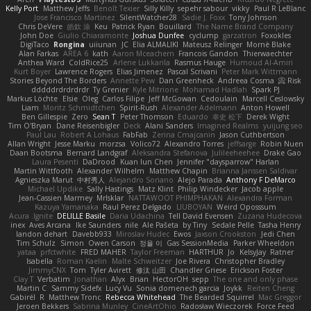
Kelly Port
Matthew Jeffs
Benoît Texier
Silly Killy
sepehr sabour
vikky
Paul R LeBlanc
Jose Francisco Martinez
SilentWatcher28
Sadie J. Foxx
Tony Johnson
Chris DeVere
皓欽 涂
Keu
Patrick Ryan
Bouillard
The Name Brand Company
John Doe
Giulio Chiaramonte
Joshua Dunfee
cyclump
garzatron
Foxokles
DigiTaco
Rongina
uiiunan
JC
Elia ALMALIKI
Mateusz Relinger
Mornè Blake
Alan Farkas
AREA 6
kath
Aaron Mceachern
Francois Gandon
Thierwaechter
Anthea Ward
ColdRice25
Arlene Lukkarila
Rasmus Hauge
Humoud Al-Amiri
Kurt Boyer
Lawrence Rogers
Elias Jimenez
Pascal Scrivani
Peter Mark Wittmann
Stories Beyond The Borders
Annette Pew
Dan Greenheck
Andreea Cosma
Risk 📀
dddddrdrdrdrdr
Ty Grenier
Kyle Mitrione
Mohamad Hadlah
Spark PJ
Markus Löchte
Elsie
Oleg
Carlos Filipe
Jeff McGowan
Cedoulain
Marcell Ceslowsky
Liam
Moritz Schmidtchen
Spirit-Rush
Alexander Adelmann
Anton Howell
Ben Gillespie
Zero
Sean T
Peter Thomson
Eduardo
幸史 松下
Derek Wight
Tim O'Bryan
Dane Reisenbigler
Deck
Alani Sanders
Imagined Realms
yuijung seo
Paul Lau
Robert A Lohaus
FabFab
Zerina Cmajcanin
Jason Cuthbertson
Allan Wright
Jesse Marku
morzsa
Volico72
Alexandro Torres
jeffsarge
Robin Nuen
Daan Bootsma
Bernard Landgraf
Aleksandra Stefanova
Julileeheehee
Drake Gao
Laura Pesenti
DaDrood
Kuan lun Chen
Jennifer "daysparrow" Harlan
Martin Wittfooth
Alexander Wilhelm
Matthew Chapin
Brianna Janssen Saldivar
Agnieszka Marut
中村秀人
Alejandro Soriano
Alejo Parada
Anthony F DeMarco
Michael Updike
Sally Hastings
Matz Klint
Philip Windecker
Jacob apple
Jean-Cassien Marmey
MrIsklar
NATTAWOOT PHIMPHAKAN
Alexandra Forman
Kazuya Yamanaka
Raul Perez Delgado
LIUBOYAN
Weird Oposssum
Acura .Ignite
DELILLE Basile
Daria Udachina
Tell David Evensen
Zuzana Hudecova
inex
Aves Arcana
Ike Saunders
nile
Ale Pašeta
by Tiny
Sedale Pelle
Tasha Henry
landon dehart
Davebb933
Miroslav Hudec
Ewos
Jaxson Crookston
Jedi Chen
Tim Schulz
Simon
Owen Carson
정율 이
Gas SessionMedia
Parker Wheeldon
yataa
prfctwhite
FRED MAHER
Taylor Freeman
HARTHUR
Jo
KelsyJay
Ratner
Isabella
Roman Kaelin
Malte Schweitzer
Joe Rivera
Christopher Bradley
JimmyCNX
Tom
Tyler Avirett
修汰 山田
Chandler Griese
Erickson Foster
Clay T
Verbatim
Jonathan
Alyx
Brian
HectorOH
sepp
The one and only phase
Martin C
Sammy Sidefx
Lucy Vu
Sonia domenech garcia
Joykk
Reiten Cheng
Gabirél
R
Matthew Tronc
Rebecca Whitehead
The Bearded Squirrel
Mac Greggor
Jeroen Bekkers
Sabrina Munley
CineArtOhio
Radosław Wieczorek
Force Feed