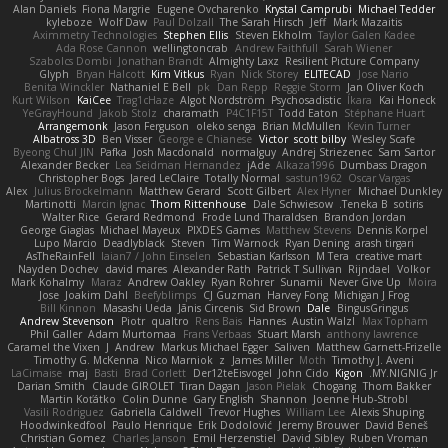
Alan Daniels
Fiona Margrie
Eugene Ovcharenko
Krystal Camprubi
Michael Tedder
kyleboze
Wolf Daw
Paul Dolzall
The Sarah Hirsch
Jeff
Mark Mazaitis
Aximmetry Technologies
Stephen Ellis
Steven Ekholm
Taylor Galen Kadee
Ada Rose Cannon
wellingtoncrab
Andrew Faithfull
Sarah Wiener
Szabolcs Dombi
Jonathan Brandt
Almighty Laxz
Resilient Picture Company
Glyph
Bryan Halcott
Kim Vitkus
Ryan
Nick Storey
ELITECAD
Jose Nario
Benita Winckler
Nathaniel E Bell
pk
Dan Repp
Reggie Storm
Jan Oliver Koch
Kurt Wilson
KaiCee
Trag1cHaze
Algot Nordström
Psychosadistic
Íkara
Kai Honeck
YeGrayHound
Jakob Stolz
charamath
P4C1F15T
Todd Eaton
Stéphane Huart
Arrangemonk
Jason Ferguson
oleko senga
Brian McMullen
Kevin Turner
Albatross 3D
Ben Visser
George e Chianese
Victor
scott bilby
Wesley Scafe
Byeong Chul JIN
Pafka
Josh Macdonald
normalguy
Andrej Striezenec
Sam Sartor
Alexander Becker
Lea Seidman Hernandez
jAde
Alkaza1996
Dumbass Dragon
Christopher Bogs
Jared LeClaire
Totally Normal
sastun1962
Oscar Vargas
Alex
Julius Brockelmann
Matthew Gerard
Scott Gilbert
Alex Hyner
Michael Dunkley
Martinotti
Marcin Ignac
Thom Rittenhouse
Dale Schwiesow
Teneka B.
sotiris
Walter Rice
Gerard Redmond
Frode Lund Tharaldsen
Brandon Jordan
George Giagias
Michael Mayeux
PIXDES Games
Matthew Stevens
Dennis Korpel
Lupo Marcio
Deadlyblack
Steven
Tim Warnock
Ryan Dening
arash tirgari
AsTheRainFell
Iaian7 / John Einselen
Sebastian Karlsson
M Tera
creative mart
Nayden Dochev
david mares
Alexander Rath
Patrick T Sullivan
Rijndael
Volkor
Mark Kohalmy
Maraz
Andrew Oakley
Ryan Rohrer
Sunamii
Never Give Up
Moira
Jose
Joakim Dahl
Beefyblimps
CJ Guzman
Harvey Fong
Michigan J Frog
Bill Kinnon
Masashi Ueda
Jānis Circenis
Sid Brown
Dale
BingusGringus
Andrew Stevenson
Piotr
qualtro
Rens Bais
Hannes
Austin Walzl
Max Topham
Phil Galler
Adam Murtomaa
Frans Verbaas
Stuart Marsh
anthony lawrence
Caramel the Vixen
J
Andrew
Markus Michael Egger
Saliven
Matthew Garnett-Frizelle
Timothy G. McKenna
Nico Marniok
z
James Miller
Moth
Timothy J. Aveni
LaCimaise
maj
Basti
Brad Corlett
Der12teEisvogel
John Cido
Kigon
MY.NIGNIG Jr.
Darian Smith
Claude GIROLET
Tiran Dagan
Jason Pielak
Chogang
Thom Bakker
Martin Koťátko
Colin Dunne
Gary English
Shannon
Joenne Hub-Strobl
Vasili Rodriguez
Gabriella Caldwell
Trevor Hughes
William Lee
Alexis Shuping
Hoodwinkedfool
Paulo Henrique
Erik Dodolović
Jeremy Brouwer
David Beneš
Christian Gomez
Charles Janson
Emil Herzenstiel
David Sibley
Ruben Vroman