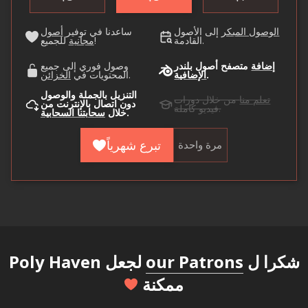
الوصول المبكر
إلى الأصول
ساعدنا في توفير
أصول
القادمة.
للجميع!
مجانية
إضافة
متصفح أصول بلندر
وصول فوري إلى جميع
.
الإضافية
.
المحتويات في
الخزائن
التنزيل بالجملة والوصول
تعلم منا
من خلال دورات
دون اتصال بالإنترنت من
فيديو كاملة.
.
خلال
سحابتنا السحابية
تبرع شهرياً
مرة واحدة
شكرا ل
our Patrons
لجعل Poly Haven
ممكنة