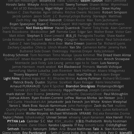
Tim van Helsdingen
Moiarte3d
Travis
Odin3D
Vadim Turchin
Marc Lemoine
Hiroshi Saito
Mikayla
Andy Hickmott
Tawny Tomsen
Shawn Miller
WyrmHead
Art of 3D Rendering
Nigel Hillyer
Grische
Sophie Gilbert
Steve Hurley
Nelson C
Zisis Psalidas
Agon Ushaku
Ritchie Owens
Nizzero
Robert Simpson
Jacob Larson
Jason Scott
J.C.
BunnyCyclops Bunny
Stareagle
Matthias
Zach Hoy
ray
Daniel Raboldt
Cristian Rocco
Max
Tom Jachmann
Bojan Spasojevic
Bryan C
Perard-Gayot
Will Hattingh
Bernhard Hoffmann
John Wagman
Neil Blakey-Milner
Hazel Quantock
Thater
Toby Yoda
Alan Camerer
Frank Riccobono
Modicolitor
Jeff
Pamela Case
Edgar San
Walter Bosse
Victor Gan
Matt Allen
Stephan S
Dave Liewald
果冻_JS
Panagiotis Tourlas
Shaw Kaake
Linda Robbins
Ian Hubert
Matt Griffey
DGagster
Norimichi Sano
Paul Schicketanz
Gabor Z
Ivan Sepulveda
Finn Bear
Mahe Dewan
Joanne Tai
Richard Lyons
Zachary Capalbo
Chris Li
Ulrich Woehr
Yan Shi
Cameron Keffer
Jeremy Park
Buttered Side Down
Elektrospy
Hannes Dreyer
Kelly Johnson
Rodney Schmidt
Tom Norman
Timo Muraja
Laura Kimmel
The Dread Vixen Alinsa
QuesoGr7
Istvan Kozma
gardeninn thomas
Catface Meowmers
Arioch Snowpaw
fxtentacle
Jack Foley
Lök Leung
jamie ngai to lo
Sean
Luis Naranjo
James Harrison
mark wrabel
Kirt Blackwood
Primaris
Marielli Vichique
AaronFung
Martin Lukačka
Josh Roenker
Mark Hoffman
Alvaro Villagomez
Thierry Mayrand
YYSSun
Abraham Mast
Hun73rdk
Ben-Adam Berger
Light Films
Atelier Argos Art
R.J. Rhodes Writes
Aubrey Pullman
Richard McGowan
Patrick Brady
Dustin
Stymie
SizeKivit
Ryan Reisiger
Rémi Verschelde
Arnaud PUIRAVAUD
Tyler K Spicher
Brandon Snodgrass
ProtanopicMidget
Tomek LECOCQ
Sean Kennedy
HippoThalamus
Joseph Catrambone
mark stalzer
Ben Bosma
Jimikimo
Lose Pacific
DaLivelyGhost
Paul Mcloughlin
Joshua Albers
Ryan Roden-Corrent
LePew
Marcus Morba
Ian Neisser
Jack J
Ted Curtis
Hexdrake's Art
Jotunkottr
Jack Fenech
Jon White
Kristen Westphal
Yaron L.
Mark Boss
Kazuki Kamimura
John Partington
Zach du Toit
nullinc
QuirkyTopHat
Masanori Tottori
Sébastien Tricoire
Marcos Vaz
Lukas Kalbertodt
Arturo Leone
Wolfer Moyens
Michael Whiteside
VFRAME
ReJ aka Renaldas Zioma
Taylor J Peters
tchaikovsky2
Unreal Sensei
wheany
Lauri Kananen
Alex Harvill
Pete
PYTHA Lab
Cailrdar
S C
Mat
RSH__studio
大重生-TheRebirth
Molly Footman
Chord Shore
Zane Olson
Karabo Legwaila
IT Roy
binotti lucia
OddlyBigBear
Sethesh
Barney
Xatonym
3dfan
Aria
Bruce Matthews
Talii
A. Stan Konowitz
Glenn Jones
Eric Pontbriand
Seth // Gone Indie, Bro...
Michael Vick
Petr O
blendFX