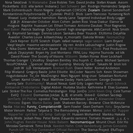
Nina Takáčová
N Watanabe
Zoie Robles
Tim
David Jindra
Stefan Knaak
Axiom
Pocketfans
基德
ella larkin
Indiana J
Sari Schwarz
Jan
Rodrigo Hernández Salgado
Mark Dohrenbusch
Florin Negele
zephaniah CORSON
Zicalam
Daniel Sonderhoff
Konstantinos Polychroniadis
T_Zydelski
Phill D
Blob
Liam Trancoso
Yunseong Noh
Weasel
Lucy
melanie hamilton
Randy Lane
Targeted Individual Body Logger
文謙 許
Alexander October
Alon Cohen
Jaden Rosi
Vova Diakur
Elanor la
mogura
Raptite
huaxuan Lei
Ethan Tomaso
Antoine Daubas
Thor Ragnaros
Neil Baker
Patrick Stallings
Dylan Gorrell
high strangeness
AMcCarroll
Nick Smith
AJ
Reymeld Santiago
Dennis Libon
Sankaku Bear
Yousick
ElUltimo DeLaFila
Avaister
Charles Louie
killswitchkay
n_morcatti
Dakota Wreski
FacinusChip
Zack Kepner
ELITE Scratch
Elijah
rafael naranjo
sagar sasson
Liam Bryant
Vasyl Vasyliv
maxime vandecasteele
lily ren
Andre Labuschagne
Justin Rogow
C
Nika Domi
Mehmet Can
Xavier
Bob
VW Winterstein
Zbob
Post Production
Jakub Zbyszynski
Bryan Hy
Joel Montano
FRNL Lou
Hajime Tsunoda
xd Idk
David Power
The Society of Visions
MStorm
Stefan Florea
River Lockhart
Thomas Granger
I_ViceRoy
Stephen Bentley
thu huynh
C. Evans
Michael Santoro
NicoPOWAAA
Spencer_
Midnight Gunship
Melody Spiker
Takashi M.
bloli loli
Josh W.
LLB
Venkataram
Keenan Rush
Dixon Keller
Kornel Anderson
Filip Wieland
Gregory Basile
John Elliotte
McCoder
Naomi Soh
Kevin Showman
nogutidaisuke
Tic_cle
MaxDezignz
Marc Nguyen
blog cruvi
Sebastian Norlund
Lirian
Kamil Uriasz
Paul
Matthew Daday
Haris Lattirom
George Dvorak
Danny Sale
Buttmunky1
Musical Nexus
Gaël Gilly
Logan Hertz
Sarah Schrock
Aleksandr Chebotariov
Digital Abbot
Huitaka Studio
Kathreena B
Elias Guevara
Lale
Striker The Fox
Cornellus Pendrahgon
Filip
JonDo
John Kevin Ong
Cole Turner
EvilQ
Eduard
Domantas Jokšas
丸 黒
el smells
Steve-0
Gökhan Sazdağı
JamTarts
Jiří Ptáček
opostol
Tess
Shawn Anderson
Luke C
Alexander Olesen
Princess
Espen
Martin Bailey
Josh
Shabeen Barzey - Browne
Clive McKenzie
Nadia
htai wu
Funny_ Compilation69
Sam Fowler
Sean Derham
Kelu
SiryuSama
Mister Venom
Parker
Talyana S
The Remodeling Veteran
Mimic
John KD
Pupper
Nipper1er
cyril faia
Ich Simp
Gaforga VK
Hussien Mohamed
Markku Hakala
Randy Wells
Jediah Pesu
Peter Bates
Eduardo ramirez
Tomato Huwaidi
ふぇ えっ
John Hughes
Render House
Nikki Balsem
Necromantique
Mrunit Churi
Eilir Ho
Miroslav Šamánek
Timo Erick
Kaeden Hahn
Cristi Vanderburg
James Gonzales
Punch UP: The Top Contender! Official Patreon
The Starius Project
EfulTopo