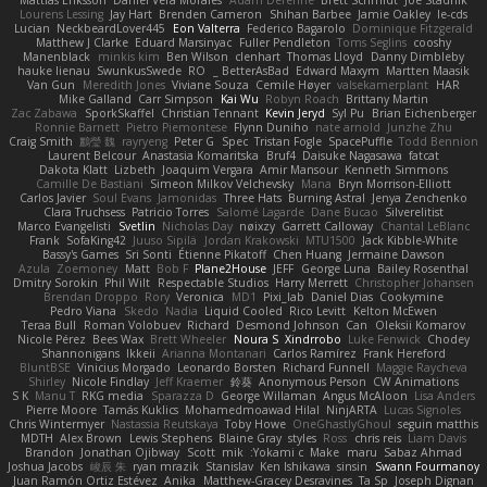
Mattias Eriksson
Daniel Vera Morales
Adam Derenne
Brett Schmidt
Joe Stadnik
Lourens Lessing
Jay Hart
Brenden Cameron
Shihan Barbee
Jamie Oakley
le-cds
Lucian
NeckbeardLover445
Eon Valterra
Federico Bagarolo
Dominique Fitzgerald
Matthew J Clarke
Eduard Marsinyac
Fuller Pendleton
Toms Seglins
cooshy
Manenblack
minkis kim
Ben Wilson
clenhart
Thomas Lloyd
Danny Dimbleby
hauke lienau
SwunkusSwede
RO
BetterAsBad _
Edward Maxym
Martten Maasik
Van Gun
Meredith Jones
Viviane Souza
Cemile Høyer
valsekamerplant
HAR
Mike Galland
Carr Simpson
Kai Wu
Robyn Roach
Brittany Martin
Zac Zabawa
SporkSkaffel
Christian Tennant
Kevin Jeryd
Syl Pu
Brian Eichenberger
Ronnie Barnett
Pietro Piemontese
Flynn Duniho
nate arnold
Junzhe Zhu
Craig Smith
鸝瑩 魏
rayryeng
Peter G
Spec
Tristan Fogle
SpacePuffle
Todd Bennion
Laurent Belcour
Anastasia Komaritska
Bruf4
Daisuke Nagasawa
fatcat
Dakota Klatt
Lizbeth
Joaquim Vergara
Amir Mansour
Kenneth Simmons
Camille De Bastiani
Simeon Milkov Velchevsky
Mana
Bryn Morrison-Elliott
Carlos Javier
Soul Evans
Jamonidas
Three Hats
Burning Astral
Jenya Zenchenko
Clara Truchsess
Patricio Torres
Salomé Lagarde
Dane Bucao
Silverelitist
Marco Evangelisti
Svetlin
Nicholas Day
nøixzy
Garrett Calloway
Chantal LeBlanc
Frank
SofaKing42
Juuso Sipilä
Jordan Krakowski
MTU1500
Jack Kibble-White
Bassy's Games
Sri Sonti
Étienne Pikatoff
Chen Huang
Jermaine Dawson
Azula
Zoemoney
Matt
Bob F
Plane2House
JEFF
George Luna
Bailey Rosenthal
Dmitry Sorokin
Phil Wilt
Respectable Studios
Harry Merrett
Christopher Johansen
Brendan Droppo
Rory
Veronica
MD1
Pixi_lab
Daniel Dias
Cookymine
Pedro Viana
Skedo
Nadia
Liquid Cooled
Rico Levitt
Kelton McEwen
Teraa Bull
Roman Volobuev
Richard
Desmond Johnson
Can
Oleksii Komarov
Nicole Pérez
Bees Wax
Brett Wheeler
Noura S
Xindrrobo
Luke Fenwick
Chodey
Shannonigans
Ikkeii
Arianna Montanari
Carlos Ramírez
Frank Hereford
BluntBSE
Vinicius Morgado
Leonardo Borsten
Richard Funnell
Maggie Raycheva
Shirley
Nicole Findlay
Jeff Kraemer
鈴葵
Anonymous Person
CW Animations
S K
Manu T
RKG media
Sparazza D
George Willaman
Angus McAloon
Lisa Anders
Pierre Moore
Tamás Kuklics
Mohamedmoawad Hilal
NinjARTA
Lucas Signoles
Chris Wintermyer
Nastassia Reutskaya
Toby Howe
OneGhastlyGhoul
seguin matthis
MDTH
Alex Brown
Lewis Stephens
Blaine Gray
styles
Ross
chris reis
Liam Davis
Brandon
Jonathan Ojibway
Scott
mik
Yokami c:
Make
maru
Sabaz Ahmad
Joshua Jacobs
峻辰 朱
ryan mrazik
Stanislav
Ken Ishikawa
sinsin
Swann Fourmanoy
Juan Ramón Ortiz Estévez
Anika
Matthew-Gracey Desravines
Ta Sp
Joseph Dignan