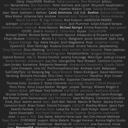
Darry
HeyoNSFW
Redlion
Tabia Lourenco
Paul Marshall
Jahluu
Ian
Nananekoko
Ben Berntsen
Peter Siemens
Jack Lynch
Wojciech Świątkiewicz
Martín Franchi
Jonathan Shelley
Heather Walker
Coral
Davide Bortoletti
Jean
Maet
baitham i
Nathan
Caleb Simmons
治英 矢島
Beefree
Bianca Goldbach
Mike Weber
Johanna Fate
Andrew
Fatimah Aziz
Fabian Norrby
Fenice Ardente
Marco De mitri
D
Ergo Venatus
Ned Fullsom
HARRISON PARKER
Jadriaan
Jonathan Diaz
Temple Simpson
Jack Plummer
Iulian-Eduard Varvara
Valeria Rosales
mleczyk
Anna Kasunic
Michael Rampe
Emma Reynolds
paul paviot
OOPS!
chen li
Alastair JL
Chloe Kiso
tbycae
ZerozenSFM
Michael Stetler
Michael Bertin
Wilhelm Nylund
Alessandro & Riccardo Lazzarin
Ethan Mulwee
Chihirios
Moritz S.
J
Hardy
Malignant
Jacob Schelbert
Yashi Zeng
Rupert Eveleigh
Fuji
Aisha Harper
Jhon Magdalena
Rose
Jonathan Correa
EpsilonCG
Allen Partridge
Ruslana Dutchak
Andrei Tabone
JaaySweeney
Tony Elwood
Zhou Weitong
Saintetixx
emil
komito
Nikki Navaille
Peter Jessiman
Daniel Jennings
Worawut Pongchen
FeroshGirlSims
Sprague Williams
Gabriel Brenne
鸿彬 邱
Rockie Hoerter
Jeremy Fukunaga
Mike Dyer
Joshua Conard
Binsei Numao
azbeaupre
Lux_Fox
luke gentile
Paul Shewan
Carmine Ciccone
Liam Jordan
Kumatora
Benjamin Newman
Aleksandra Davydenko
Quade Zaban
John Dreessen
Line Ulv
TheThomasTrainzUser
Andreas Gohl
Masanyao
SubToMyYTplz
Lil Sleeping Bag
Dávid Borsodi
Edson Rodriguez
David Valentine
Yandong
Michelle Hironaka
Elric Chen
Hakar Kerarmor
HanaYou
Bryn Couser
Ben Seaman
Leonard Rio
Supachai Chanarittichai
Thomas Deisz
Gordon S
Steve Clements
Axis Design Studio | Elliott Benjamin
Piero Perez
Ximo Llopis Barber
Morgan
yotpak
Slompy
William Bergen II
Martin Býšek
Jeff Kissel
Fred Vollmer
Erik Miller
astroblur
Anthony Simuel
Nicolas Ocheda
till toe
seryong kim
Jose Luis
Gaston
Jonathan Caron-Roberge
Bas Peeters
John Daineusaure
Jack Palmstrom
Sean McSharry
Clemente Gonzalez
Deek_Blue
katren wood
Isaac
Zach Ball
Patrick
Marvin W Parker
Sascha Donie
Cameron Koch
Brian Dolan
Dennis Torosyan
Cathy W
Bradley Wilson
Jason Eyre
Keerthi Pachala
andrea cerini
Lukas Ess
Fizzle
Zach Robyn
Xavier Caliz
Søren Rosendahl
Von Piper Flowers
Claudia Toyama
Benjamin Learmonth
eeee
✧ 𝔪𝔞𝔯𝔦 ✧
Pzit
Edo Salvej
Alberto Ferrer Lara
Van Den Heuvel Matthew
Ryan Dunn
D1REW00F
uujann
Attila Malarik
Dougal Henken
Aurora Nights Studio
Solid Jake
Henri49
SteelDriver
Matthias LN
iiiimmmm
Jose Espinoza
mura
Aren
PlaytestDS
Martynas Gurskas
Solacen
Саша Ячмень
Ricardo Negrete