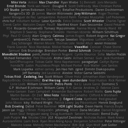
Mike Verta
Anton
Max Chandler
Ryan Wiebe
S J Bennett
Joni Mercado
Ernst Bronde
Yorik van Havre
Douglas K.
Scott DeWoody
Max Christian Pohle
I/O Studio
James Robinson
Eric Perley
BetaFive Productions - Daren Dochterman
KangaroOz 3D
JS
James
Marcin Wiśniewski
Joey Wittmann
Roger Thomas
Javier Meseguer de Paz
Lampantino
Roberd Palm
Tomasz Muszyński
Leif Pedersen
chris huf
Viduttam Katkar
Lasse Kjønnås
Eelco Dolstra
Scott Wheeler
Charles Tigner
Derek Carlin
Malcolm Dwyer
PaulR
Manfred Knorr
Evan Seccombe
David Pekarek
fr54
Riccardo Giovanetti
Tomasz Wyszolmirski
Fianna Wong
Wendy Ward
RF
Stephen D Swaney
Stephane Toraldo
Herman Idzerda
William Schilthuis
Phyl
Paul O' Grady
Alan Gregory
Calinou
James Rogers
Robert Angone
Kai Gregor
ambientCG
Peter Moonen
Takuya Sawatari
Miguelaxa
Luthien Dulk
Zaq Schlanger
Warren Moore
Thomas Lisle
Vedat Afuzi
xavier moscoso
Frank Grande
Nico Wardakas
Mikkel Nielsen
VoxelKei
Conicer
Chase Stone
Samuel
Erik Brundidge
Brendon Porter
Bernd Schmidt
Denys Holovyanko
Mondlicht Studios
penti_mmd
Patrick Nugent
Cyrille Maurice
Sofia
Martin Pražák
Michael Fernandez
Petr Hloušek
Atdhe Gashi
Arman Sernaz
Gun
Jack Humbert
SonOfPorcupine
Tobias Gallé
Nino Kapetanovic
paragsatyal
Caitlyn Byrne
honda78
Justin
Puzzlebox Props
Michael Porter
Rob Waller
Leo Santos
Mark Lopatka
esther carney
Jen Hao Yeh
zgred
Dimitri Diakopoulos
Jeff Barnaby
Jed Laurance
Alexlee
Victor Gama Sabbithi
Tobias Rösli
Cadalog, Inc.
Scott Wilson
Oliver Hotz
Johnathan Alan Vanderpool
RaptorBricks
OroborosNZ
Erel Herzog
sean dunderdale
Neal Huston
Rick Palmer
Lorie Loeb
William Unsworth
Pietro Ponti
Ike Li
Laura Ganis
Domenic S
G.P
Michael B Johnson
William Carey
R.H. García
Andrew_D
Fabrice Zaini
Rene Gansen
Evan Campbell
Alexander Bachvarov
Robert Wallis
Goro Fujita
Martin Banak - Dr Zed
Mike Festa
Fábio De Carvalho
Clifford A Worsham
Kevin Barnum
Pere Pau Sancho
JJ
Edgard Costa
Ayetheist
fred gissubel
John Moon
kiky
Richard Wright
Patrick Lowry
Jay Piboontum
Henrik Berglund
Bob Dowling
Da5id
Peter Baintner
HDR Light Studio
Devin Harris
Francis Boyle
Jason Lai
Peggy O'Brien
f1rstpers0n
jehrmaig
Miket
Dana McCabe
Daniel Fitzgerald
Aeon Soul
fengquan wang
Doug Auerbach
Satoshi Yamasaki
Bernd Dully
Josh Purple
V-o
Nicolas Côté
JG3
Krzysztof Zwolinski
Nicholas Rubin
Mark Krenz
AuroranFilms
Liam Beck
Ryan Won-Meng Apuy
Benjamin Schechter
Peter Rittinger
Makoto Izawa
Melody Helen MacFarlane
亮作 淡波
Glyn Wolf
Just Gollor