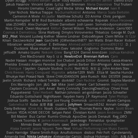
Daviid Enzo
Carl-Simon Sahlin
Toby Watson
אלמוג
Andrei Barsan
Dylan Scruggs
Jakub Hasanov
Vincent Gates
なのは
Ian Brennan
Maria Diavolova
Trul Trulsen
Hiromi Uematsu
Coast Light Media
Ishika
Michael Keutel
Ivan R
Tyler Nichols
Markus Trappe
NocturnalKestrel
Antonio
Marco Scala Bertolin
Cameron A Miele
Ali Jaafar
Matthew Schultz
D3 Anima
Chris
penguin
Martin Kempster
M M
Rod Barksdale
alberto echavarria
Reperak
Илья Несенюк
silas 2534455
Alex Duncan
Oliver Danielsen
Josh Laxen
Somebodyoncetoldme
Nico Cloud
Owen Maynard
RAfort
Daniel Wilson
Thomas Anderson
Carro1001
Cosmas A Demetriou
Stina Walberg
Dmytro Volovnenko
Thbatcos
George M. Dyck
ענבר פז
Clem White
DeboxMojave
Meene Lindner
Vincent Ludwig Kiefner
BF2 _Pilot
Kilian
Dazzworks3d
Jean
Gan3e46
JGWentworth877
Ian Watts
Brian Racer
Robert
Vibralizer
wesleyCrowbar
E. Belliveau
Ahmed.ashii092112 ahmed092112
D. J.
Ducksink
Musa muturi
Renn Exev
takoslvt
Goglomo
Dominic Blake
jeffox09
Amako Izumi
Nekom Glew
Bang1324
Daniel Arendzen
Joshua Kendrick
Zee MacDonald
Kay-S
iz o
NewbieDot
Brennan Rafters
Caro
Nader Hassan
morgan monroe
Joe Chabot
Jacob Dillon
Antonio Gasca-Alvarez
Pheldra
Ernesto Alonso Paredes Burgos
James Barber
BlindPenguin
Alex Navarre
Enrique
Jayden !
Capsule Studios
buhii
Neil McG
현진 김
John Anders Stav
Chris Reeves
Harry Conquest
Hyprotix
arbiter1209
Melli
Elīza M.
Sascha Huncke
Bhukya Hari Prasad Naik
Steve CHAUDANSON
Jake Ruesch
Kiki
DESTER
Jessica
Jaelin Smith
Richard
Infant Terrible
dork667
Dan Pachter
Gromit
Slaytex Marshall
Eric Manongdo
Jon
J&G
Sol
Mike
Joeri Lefévre
Carl Schwerin
mattyrails
Captain Coconuts
Jon
Aeval
Barry Connolly
DancingDeadGuy
Oliver Frost
Puppeteerist
Tyler Herbert
Nathan Johnson
ari-goldman
Jacob Schealler
Eduardo Gottschald
NightRaven
hayden harry
J.P. Raymond
Tyler Phillips
Joshua Scelfo
Sascha Becker
Joe Young
Dominick
cameronfr
Abeni Campos
Gabrielius M
Kuba
友理 斉藤
oscall L
JollyYeen
SmaackBZ62
Annah Gestaga
Daisy Belknap
Юлія Кізі
Noah
Gustavo Pliego
Thomas Pierro
Kaylee
Scott Moen
Simon
YEDA HOME DECOR
Satyan Patel
Christian Kohli
Jason Anderson
ZMM
Bill Master
Buz Carter
Rumlo Olmub
ApocDev
Jacob Denault
Reg_LMO
Derek Toombs
K
Jamie Arseneault
jadedesign
Reinaldus
rpcexploiter
Mimski Beats
XPhantom
cawc
Ben
qrator
Renato Pinochet
Alyssa Everett
Jason Nguyen
Tom Neal
Virtual Performing Live Music Events
Evan Harridge
Shane Smith-Rojo
AnuRobinson
disiboi
Petr Fořt
Cyndersanity
Amanda Vest
Nikita Leshakov
Aleksandar Caricic
Joshua Hickman
lilith
大海 久我