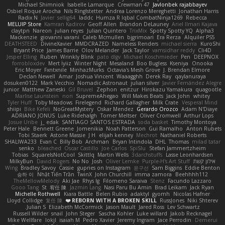
Michael Shimniok
Isabelle Lamarque
Crewman 47
Javlonbek rajabbayev
Osbiel Roque Arocha
Nils Ringlstetter
Andrea Lorenzo Mereghetti
Jonathan Harris
Radix N
Javier
sellig64
laddc
Humza R Iqbal CombatNinja1269
Rebecca
MELUIP Store
Kamran Kadirov
Geoff Allen
Brandon DeLauney
Ariel Ilmari Kajava
claytpn
Nareon
julian reyes
Julian Quintero
TrixMix
Spotty Spotty YQ
Alpha3
Mackenzie
giovanni varani
Caleb Mcmullen
bjgrimoari
Era Rerza
Alquiler PS5
DEATHSTEED
DivineXavier
MMDCRAZED
Nameless Renders
michael sierra
KuroShi
Bryant Price
James Barrie
Olov Melander
Jack Taylor
vamsidhar reddy
Cli4D
Jesper Elling
Ruben
Wrinkly Blink
pato dlgv
Michael Koschmieder
Pen
DEEPNOX
forrobloxdev
Mert İyiiz
Winter Night
Mesaland
Boo Bugless
Kseniya
Onooka
Eric Moyer
Fxntxnile
MinhazMurks
Octavia's Mesh Grove
J. Brendan Elmore
Declan Newell
Amar
Joshua Vincent
Waaagghh
Derek Ray
qaylanuraya
dosuken0122
Mark Vecchio
Nomadic Astronaut
julian silver
Javier Fernández Alegre
junior
Matthew Zaneski
Gil Bruvel
Zephon
enitzur
Hirokazu Yamakura
quagootle
Marlise Launstein
nori
SupremeAhegao
Will Makes Beats
Jack John
whitey
Tyler Huff
Toby Meadows
Firelegend
Richard Gallagher
Milk Crate
Vesperal Mind
shiipi
Bike Kefeli
NoGreatMystery
Oskar Mendez
Gerardo Orozco
Adam N'Diaye
ADRIANO JONUS
Luke Ridehalgh
Tomer Meltser
Oliver Cromwell
Arthur Lops
Josue Uribe
j_ edak
SANTIAGO SANTOS ESTRADA
soda basket
Timothy Montoya
Peter Hale
Bennett Greene
Jomenikia
Noah Patterson
Gui Ramalho
Anton Rubets
Tobi Staerk
Astone Massie
J H
elijah kenney
Mechrot
Nathaniel Roberts
SHALIWA233
Evan C
Billy Bob
Archman
Bryan Intindola
DHL
Thomas
milad tatar
senko
bleached
Oscar Castillo
Joe Carlos
SpiSlu
Stefan Jammertzheim
Tobias
SquareIsNotCool
Skittlq
Martin Wells
3darchstuffs
Lasse Leonhardsen
אילון קשת
Purple-H's Art Stuff
Oliver Lemke
Josh
No No
David Rogers
MilkyBun
Wing
Bradley Savoy
Cassie
gupries on Instagram
윤구선
Sam Biggins
Eddie Benton
승하 이
Nhật Tiến Trần
TwinX
John Churchill
imma zamora
Beehhhh112
TheMellowMelody
Aki Jae
Rhys lg
Filomeno Saraiva
Stenz
Facundo Lazzaro
Gooo Tang
St
宥任 陳
Jazmin Lang
Nasi Paru Bu Amin
Brad Leikam
Jack Ryan
Michelle Rothwell
Kiara Battle
Belen Rubio
adaktyl
gyomh
Nicolas Hafner
Lloyd Collidge
复任 陳
REBORN WITH A BROKEN SKILL ❤️
RussJones
Niki Shterev
Julian S.
Elizabeth McCormick
Jason Mault
Jared Ross
Lev Schwartz
Russell Wilder
snail
John Steger
Sascha Kohler
Luke willard
Jakob Recknagel
Mike Wellfare
lokjl
isaiah M
Pedro Xavier
Jeremy Ingram
Jace Perrodin
Demerui