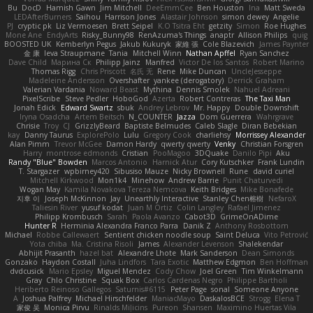
Bu
DocD
Hamish Gawn
Jim Mitchell
DeeEmmCee
Ben Houston
Ina
Matt Sweda
LEDAfterBurners
Saihou
Harrison Jones
Alastair Johnson
simon dewey
Angelie
PJ
cryptic pk
Liz Vermoesen
Brett Seipel
K.O Tsitra Eht
getzity
Simon
Roe Hughes
Mone Ane
EndyArts
Risky_Bunny98
RenAzuma's Things
anaptr
Allison Philips
quig
BOOSTED UK
Kemberlyn Pegus
Jakub Kukuryk
家維 張
Cole Blazevich
James Paynter
金 康
Ieva Straupmane
Tania
Mitchell Winn
Nathan Apffel
Ryan Sanchez
Dave Child
Марина Ск
Philipp Jainz
Manfred
Victor De los Santos
Robert Marino
Thomas Rigg
Chris Priscott
名氏 无
Rene
Mike Duncan
UncleJesseppe
Madeleine Andersson
Overshafter
yankee (derogatory)
Derrick Graham
Valerian Vardania
Noward Beast
Mythina
Dennis Smolek
Nahuel Adreani
PixelScribe
Steve Pedler
HoboGod
Azerta
Robert Contreras
The Taxi Man
Jonah Edick
Edward Swartz
sbuk
Andrey Lebrov
Mr. Happy
Double Downshift
Iryna Osadcha
Artem Beitsch
N_COUNTER
Jazza
Dom Guerrera
Wahrgrave
Chrisie
Troy
CJ
GrizzlyBeard
Baptiste Belmudes
Caleb Slagle
Diran Bebekian
kay
Danny Taurus
ExplorePolo
Lulu
Gregory Cook
charliehsy
Morrissey Alexander
Alan Pimm
Trevor McGee
Damon Hardy
qwerty qwerty
Venky
Christian Forsgren
Harry
montrose edmonds
Cristian
PooMagoo
3DQuake
Danilo Pipi
Aku
Randy "Blue" Bowden
Marcos Antonio
Harnick Atur
Cory Kutschker
Frank Lundin
T. Stargazer
wpbirney420
Sibusiso Mauze
Nicky Brownell
Rune
david curiel
Mitchell Kirkwood
Mon1k4
Minehow
Andrew Barrie
Punit Chaturvedi
Wogan May
Kamila Novakova Tereza Nemcova
Keith Bridges
Mike Bonafede
지후 이
Joseph McKinnon
Jay
Unearthly Interactive
Stanley Chen榕樹
NefaroX
Taliesin River
yusuf kodat
Juan M Ortiz
Colin Langley
Rafael Jimenez
Philipp Krombusch
Sarah
Paola Avanzo
Cabot3D
GrimeOnADime
Hunter R
Herminia Alexandra Franco Parra
Danik Z
Anthony Rosbottom
Michael
Robbe Callewaert
Sentient chicken noodle soup
Saint Deluca
Vito Petrović
Yota chiba
Ma. Cristina Risoli
James
Alexander Levenson
Shalekendar
Abhijit Prasanth
hazel bat
Alexandre Lhote
Mark Sanderson
Dean Simonds
Gonzako
Haydon Costall
Juha Lindfors
Tara Exotic
Matthew Edgmon
Ben Hoffman
dvdcusick
Mario Epsley
Miguel Mendez
Cody Chow
Joel Green
Tim Winkelmann
Gray
Chlo Christine
Squak Box
Carlos Cardenas Negro
Philippe Bartholi
Heriberto Reinoso Gallegos
Saturnis#6115
Peter Page
sonal
Someone Anyone
A
Joshua Palfrey
Michael Hirschfelder
ManiacMayo
DaskalosBCE
Strogg
Elena T
家俊 吴
Monica Pirvu
Rinalds Miļicins
Pureon
Shansen
Maximino Huertas Vila