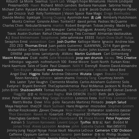
Kitsun3
La Monk
Seamus
Spark Lab
Village's hope Miniatures
Henrik Lindqvist
Pressman505
Haan
Richard
Mitch Landers
Barbara Hanusiak
Sabrina Yeong
Michael Zahn
Ryszard Abdul
84d93r
Deborah
포로루
Jacob Duhon
Katelynn Parsec
Jaii Orozco
VuD
Kelly Tomlinson | Vision Space
Raw Magic
Diego Bermudez
Davide Medici
bjakbjak
Sicong Ouyang
Ayomide Awe
貴 山崎
Kimberly Hutchinson
Moritz Cremer
Ginsnile Allen
Toriten57
david james
Padraic McQuarrie
Charles Chen
NebularStreams
martin
Robert Bergman
Tobias Jensby
Made by Miri
sebastian botero
Jim Kneuper
Carlos Esplugues
Anxiety Opossum
Travis
Austin Durban
Rahul Chandwaney
Tess Cornwall
Almantas Vasiliauskas
A J
Brad Mellesmoen
Scopitones
Jelle sahmkow
EEEEE
Ralph Does Stuff
Yuliya
Seraphin Ernst
viviisection
Gen
Josh Dunfee
Kalliope Marie
Ignacio
Andrew Islas
ZED ZED
Thomas Elrod
Juan pablo Gutierrez
SLAWWNN_ 2214
Ryan game
MutantMike
Desert Viber
Alec Drake
Kieran Kuhn
John kivinen
James Abney
DRKRM
papi bless
Lariotjandy
AVAinc.
Martin Guldbaek
Carl Glittenberg
Maxim Krioukov
Dzät
nic96
Julie Woodcock
joop van drunick
lia wu
THG Creative
Infinitipo
vagueish
nofreelunch 100
Reese Moore
Scott North
Furkan Kirac
Hank Kaamura
Tales of Scale
Paul Gleason
NAN YI
DennyB
Riverin David-Alexandre
Tim Boylan
AlisserB
madmacx
HonorableHoplite
robzilla
Mind Bird
Angel Diaz
Higgins
Rafal
Andrew Osborne
Wutata
Logan
Braulio Chavez
Kevin Kennedy
Alheren
salem shams
Francky Tang
Courtney Xenith
Kris
Laster
Tyler Vaughn
Clemente Miralles
Carlos Abraham Gutiérrez Solis
Evelyne I
Bryant Bennett
TheCaptainAmerica
Paul McManus
Jackson N. Rocha
John Britti
ShadowolfVFX
Tomas Kiniulis
SomeGuyBS
BenYanken69
Dániel Zarándi
Flagg3D
경문 서
Niranjan Raghu
RVA DEMON
Ebi3D
Beth
Jack Quinn
steve
Peter Balicki
Kevin Roy
Sergei Krutihin
Lorenzo Festa
Rolf Frey
Lonnon Foster
Matt's Media
Dewi
Mila
polo
Facundo Martinez Pintado
Joseph Salud
Maya Halphon
theLOF
Mark Sullivan
Hans Wegener
microdee
Stephen Grimm
Michał Roszkowski
Денис Оницев
Now Eleanor
Stellarator
szabolcs csaszar
Thor Davidsen
Raven Ai
GearGrit - PS2 inspired 3D Platformer Action Game!
Beachglass Gardens
The Creaky Floorboard
EK
Hope Moore
Peter Pejanović
Adrian S
Szymon Kaniewski
Levent Göçer
Tjoffex
敦智 紀
Karl
Bobbit M.
Jonas Trost
Alexis Lazootin
Andrew
john
Izabella Dębek
Mat (M5X11)
Jimmy Jung
Fayçal Njoya
Focus Vault
Maurice LeDoux
Cameron 'CSD' Dickson
Caffeine Oppsum Games
Lloros Sarano
Jorn Bakker
준현 이
Phillip Studans
Vonda Marquez
Shiny
Family Rislov
Alex Tsiskarishvili
Giorgi Samukashvili