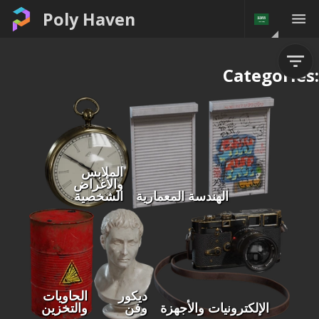
Poly Haven
Categories:
الملابس
والأغراض
الهندسة المعمارية
الشخصية
ديكور
الحاويات
الإلكترونيات والأجهزة
وفن
والتخزين