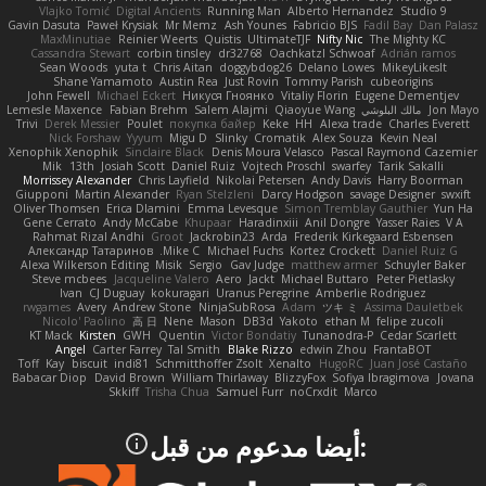
Vlajko Tomić
Digital Ancients
Running Man
Alberto Hernandez
Studio 9
Gavin Dasuta
Paweł Krysiak
Mr Memz
Ash Younes
Fabricio BJS
Fadil Bay
Dan Palasz
MaxMinutiae
Reinier Weerts
Quistis
UltimateTJF
Nifty Nic
The Mighty KC
Cassandra Stewart
corbin tinsley
dr32768
Oachkatzl Schwoaf
Adrián ramos
Sean Woods
yuta t
Chris Aitan
doggybdog26
Delano Lowes
MikeyLikesIt
Shane Yamamoto
Austin Rea
Just Rovin
Tommy Parish
cubeorigins
John Fewell
Michael Eckert
Никуся Гноянко
Vitaliy Florin
Eugene Dementjev
Jon Mayo
مالك البلوشي
Qiaoyue Wang
Salem Alajmi
Fabian Brehm
Lemesle Maxence
Trivi
Derek Messier
Poulet
покупка байер
Keke
HH
Alexa trade
Charles Everett
Nick Forshaw
Yyyum
Migu D
Slinky
Cromatik
Alex Souza
Kevin Neal
Xenophik Xenophik
Sinclaire Black
Denis Moura Velasco
Pascal Raymond Cazemier
Mik
13th
Josiah Scott
Daniel Ruiz
Vojtech Proschl
swarfey
Tarik Sakalli
Morrissey Alexander
Chris Layfield
Nikolai Petersen
Andy Davis
Harry Boorman
Giupponi
Martin Alexander
Ryan Stelzleni
Darcy Hodgson
savage Designer
swxift
Oliver Thomsen
Erica Dlamini
Emma Levesque
Simon Tremblay Gauthier
Yun Ha
Gene Cerrato
Andy McCabe
Khupaar
Haradinxiii
Anil Dongre
Yasser Raies
V A
Rahmat Rizal Andhi
Groot
Jackrobin23
Arda
Frederik Kirkegaard Esbensen
Александр Татаринов
Mike C.
Michael Fuchs
Kortez Crockett
Daniel Ruiz G
Alexa Wilkerson Editing
Misik
Sergio
Gav Judge
matthew armer
Schuyler Baker
Steve mcbees
Jacqueline Valero
Aero
Jackt
Michael Buttaro
Peter Pietlasky
Ivan
CJ Duguay
kokuragari
Uranus Peregrine
Amberlie Rodriguez
rwgames
Avery
Andrew Stone
NinjaSubRosa
Adam
ツキ ミ
Assima Dauletbek
Nicolo' Paolino
高 日
Nene
Mason
DB3d
Yakoto
ethan M
felipe zucoli
KT Mack
Kirsten
GWH
Quentin
Victor Bondatiy
Tunanodra-P
Cedar Scarlett
Angel
Carter Farrey
Tal Smith
Blake Rizzo
edwin Zhou
FrantaBOT
Toff
Kay
biscuit
indi81
Schmitthoffer Zsolt
Xenalto
HugoRC
Juan José Castaño
Babacar Diop
David Brown
William Thirlaway
BlizzyFox
Sofiya Ibragimova
Jovana
Skkiff
Trisha Chua
Samuel Furr
noCrxdit
Marco
:أيضا مدعوم من قبل