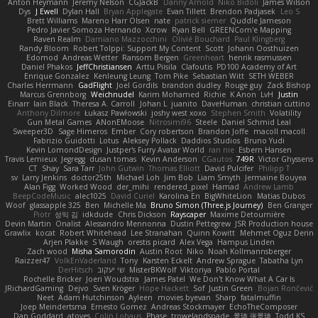
Anton Heymann
Jeremy Nelson
CGJackB
Danny Arnold
Niko Bidoli
James Wilson
Dys
J Ewell
Dylan Hall
Bryan Applegate
Evan Tillett
Brendon Padjasek
Leo S
Brett Williams
Mareno Harr Olsen
nate
patrick siemer
Quddle Jameson
Pedro Javier Somoza Hernando
Xcrow
Ryan Bell
GREENCom'e Mapping
Raven Realm
Damiano Mazzocchini
Olivié Bouchard
Paul Klingberg
Randy Bloom
Robert Tolppi: Support My Content
Scott
Johann Oosthuizen
Edomod
Andreas Wetter
Ransom Bergen
Greenheart
henrik rasmussen
Daniel Phakos
JeffChristiansen
Arttu Piisila
Clafoutis
PD100 Academy of Art
Enrique Gonzalez
Kenleung Leung
Tom Pike
Sebastian Witt
SETH WEBER
Charles Herrmann
GadFlight
Joel Gordils
brandon dudley
Rouge guy
Zack Bishop
Marcus Grennborg
Weichnudel
Karim Mohamed
Richie
K Anon
LvH
Justin
Einarr
Iain Black
Theresa A. Carroll
Johan L
juanito
DaveHuman
christian cuttino
Anthony Dilmore
Łukasz Pawłowski
joshy west xoxo
Stephen Smith
Volatility
Gun Metal Games
ANonEMoose
Nitrosimi96
Steele
Daniel Schmid Leal
Sweeper3D
Sage Himeros
Ember
Cory robertson
Brandon Joffe
macoll macoll
Fabrizio Guidotti
Lotus
Aleksey Pollack
Daddios Studios
Bruno Yudi
Kevin LomondDesign
Justper's Furry Avatar World
ran nie
Esbern Hansen
Travis Lemieux
Jegregg
dusan tomas
Kevin Anderson
CGautos
749R
Victor Ghyssens
CT
Shay
Sara Tarr
John Gutwin
Thomas Elliott
David Pulcifer
Philipp T
sv
Larry Jenkins
doctor25th
Michael Loh
Jim Bob
Liam Smyth
Jermaine Bouyea
Alan Figg
Worked Wood
der_mihi
rendered_pixel
Hamad
Andrew Lamb
BeepCodeMusic
alec1025
David Curiel
Karolina En
BigWhiteLion
Matias Dubos
Woof
glassapple 325
Ben
Michelle Ma
Bruno Simon (Three.js Journey)
Ben Granger
Piotr
성익 김
idkdude
Chris Dickson
Rayscaper
Maxime Detournière
Devin Martin
Onalist
Alessandro Mennonna
Dustin Pettegrew
JSR Production house
Grawlix
kocat
Robert Whitehead
Lee Stranahan
Quinn Kowitt
Mehmet Oguz Derin
Arjen Plakke
S Waugh
orestis picard
Alex Vega
Hampus Linden
Zach wood
Misha Samorodin
Austin Root
Niko
Noah Kollmannsberger
Raizzer47
VolkEnVaderland
Tony
Karsten Eckelt
Andrew Sprague
Tabatha Lyn
Pablo Portal
Viktoriya
MisterBKWolf
שי יעקוב
DerHitsch
Rochelle Bricker
Joeri Woudstra
James Patel
We Don't Know What A Car Is
JRichardGaming
Dejvo
Sven Kröger
Hope Hackett
Sof
Justin Green
Bojan Rončević
Neet
Adam Hutchinson
Ayleen
movies byevan
Sharp
fatalmuffin
Joep Meindertsma
Ernesto Gomez
Andreas Stockmayer
EchoTheComposer
Dan Goddard
atoves
Colin Lohaus
Phase
trowelandspade
景琦 张景琦
Todd KS