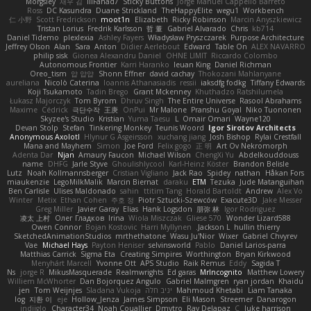
Morgsley
재우 김
iiiFahad7
Sticky Buttons
Jorge Manuel Cappello Barreto
Ross
DC Kasundra
Duane Strickland
TheHappyElite
wegu1
Workbench
仁 小野
Scott Fredrickson
moot1n
Elizabeth
Ricky Robinson
Marcin Anyszkiewicz
Tristan Lorius
Fredrik Karlsson
哲 董
Gabriel Alvarado
Chris
kb714
Daniel Tidemo
plexlexia
Ashley Fayers
Władysław Pryszczarek
Purpose Architecture
Jeffrey Olson
Alan
Sara
Anton
Didier Aerlebout
Edward
Table On
ALEX NAVARRO
philip sisk
Gionea Alexandru Daniel
OHNE LIMIT
Riccardo Colombo
Autonomous Frontier
Karri Haranko
Ieuan King
Daniel Richman
Oreo_tism
얍 얍얍
Shonn Effner
david cachay
Thokozani Mahlanyane
aureliana
Nicolò Caterina
Ioannis Athanasiadis
ressii
iaksdfg fodkg
Tiffany Edwards
Koji Tsukamoto
Tadin Brego
Grant Mckenney
Khuthadzo Ratshilumela
Łukasz Majorczyk
Tom Byrom
Dhruv Singh
The Entire Universe
Rasool Abrahams
Maxime
Cédrick
극단수작
王庚
OnPui
Mr Malone
Pranshu Goyal
Niko Tuononen
Skyzee's Studio
Kristian
Yuma Taesu
L
Omair Omari
Wayne120
Devan Stolp
Stefan
Tinkering Monkey
Teunis Woord
Igor Sirotov Architects
Anonymous Axolotl
Hlynur G Asgeirsson
xuchang jiang
Josh Bishop
Rylai Crestfall
Mana and Mayhem
Simon
Joe Ford
Felix gogo
正 明
Art Ov Nekromorph
Adenta Dar
Njan
Amaury Faucon
Michael Wilson
ChengXi Yu
Abdelkouddouss
name
DHFG
Jarle Styve
Ghoulishlycool
Karl-Heinz Köster
Brandon Belisle
Lutz
Noah Kollmannsberger
Cristian Vigliano
Jack Rao
Spidey
nathan
Håkan Fors
miaukenzie
LegoMilkMalik
Marcin Biernat
daraku
ETM
Tezuka
Jude Matanguihan
Ben Carlisle
Ulises Maldonado
sahin
ttitim Tang
Horald Bartoldt
Andrew
Alex Vo
Winter
Metix
Ethan Cohen
주호 정
Piotr Sztucki-Szewców
Exacute3D
Jake Messer
Greg Miller
Javier Garay
Elias
Hank Logsdon
朋弥 林
Igor Rodriguez
凌太 上村
Олег Гладков
Irina
Wiola Miszczak
Gliese 570
Wonder Lizard588
Owen Connor
Bojan Kostovic
Harri Myllynen
Jackson L.
hullin thierry
SketchedAnimationStudios
mrthethatone
Wasu Ju'Nior
Wixer
Gabriel Chvyrev
Vae
Michael Hays
Payton Heniser
selvinsworld
Pablo
Daniel Larios-parra
Matthias Carrick
Sigma Eta
Creating Simpires
Worthington
Bryan Kirkwood
Menyhárt Marcell
Yvonne Ott
APS Studio
Raik Remus
Eddy
Sagida T
Ns
jorge R
MikusMasquerade
Realmwrights
Ed garas
MrIncognito
Matthew Lowery
Williem McWhorter
Dan Bojorquez Angulo
Gabriel Malmgren
ryan jordan
Khaidu
Liam Tanaka
Mahmoud Khetabi
יניב חלה
Sladana Vukoja
Tom Weijnjes
jen
log
지환 이
eje
Hollow_Jenza
James Simpson
Eli Mason
Streemer
Danarogon
indiiglo
Character34
Noah Couallier
Dmytro
Ray Delapaz
C
luke harrison