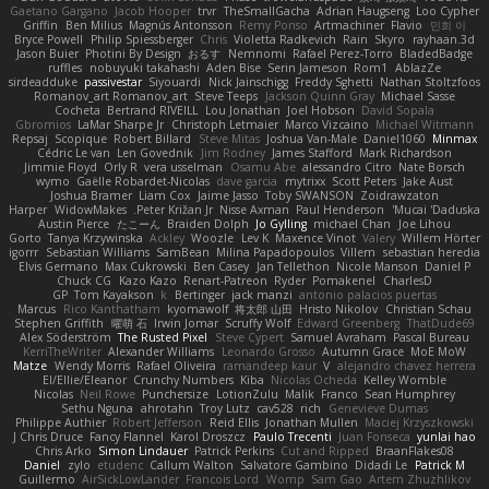
Gaetano Gargano
Jacob Hooper
trvr
TheSmallGacha
Adrian Haugseng
Loo Cypher
Griffin
Ben Milius
Magnús Antonsson
Remy Ponso
Artmachiner
Flavio
민희 이
Bryce Powell
Philip Spiessberger
Chris
Violetta Radkevich
Rain
Skyro
rayhaan.3d
Jason Buier
Photini By Design
おるす
Nemnomi
Rafael Perez-Torro
BladedBadge
ruffles
nobuyuki takahashi
Aden Bise
Serin Jameson
Rom1
AblazZe
sirdeadduke
passivestar
Siyouardi
Nick Jainschigg
Freddy Sghetti
Nathan Stoltzfoos
Romanov_art Romanov_art
Steve Teeps
Jackson Quinn Gray
Michael Sasse
Cocheta
Bertrand RIVEILL
Lou Jonathan
Joel Hobson
David Sopala
Gbromios
LaMar Sharpe Jr
Christoph Letmaier
Marco Vizcaino
Michael Witmann
Repsaj
Scopique
Robert Billard
Steve Mitas
Joshua Van-Male
Daniel1060
Minmax
Cédric Le van
Len Govednik
Jim Rodney
James Stafford
Mark Richardson
Jimmie Floyd
Orly R
vera usselman
Osamu Abe
alessandro Citro
Nate Borsch
wymo
Gaëlle Robardet-Nicolas
dave garcia
mytrixx
Scott Peters
Jake Aust
Joshua Bramer
Liam Cox
Jaime Jasso
Toby SWANSON
Zoidrawzaton
Harper
WidowMakes
Peter Križan Jr.
Nisse Axman
Paul Henderson
Mucai 'Daduska'
Austin Pierce
たこーん
Braiden Dolph
Jo Gylling
michael Chan
Joe Lihou
Gorto
Tanya Krzywinska
Ackley
Woozle
Lev K
Maxence Vinot
Valery
Willem Hörter
igorrr
Sebastian Williams
SamBean
Milina Papadopoulos
Villem
sebastian heredia
Elvis Germano
Max Cukrowski
Ben Casey
Jan Tellethon
Nicole Manson
Daniel P
Chuck CG
Kazo Kazo
Renart-Patreon
Ryder
Pomakenel
CharlesD
GP
Tom Kayakson
k
Bertinger
jack manzi
antonio palacios puertas
Marcus
Rico Kanthatham
kyomawolf
将太郎 山田
Hristo Nikolov
Christian Schau
Stephen Griffith
曜萌 石
Irwin Jomar
Scruffy Wolf
Edward Greenberg
ThatDude69
Alex Söderström
The Rusted Pixel
Steve Cypert
Samuel Avraham
Pascal Bureau
KerriTheWriter
Alexander Williams
Leonardo Grosso
Autumn Grace
MoE MoW
Matze
Wendy Morris
Rafael Oliveira
ramandeep kaur
V
alejandro chavez herrera
El/Ellie/Eleanor
Crunchy Numbers
Kiba
Nicolas Ocheda
Kelley Womble
Nicolas
Neil Rowe
Punchersize
LotionZulu
Malik
Franco
Sean Humphrey
Sethu Nguna
ahrotahn
Troy Lutz
cav528
rich
Genevieve Dumas
Philippe Authier
Robert Jefferson
Reid Ellis
Jonathan Mullen
Maciej Krzyszkowski
J Chris Druce
Fancy Flannel
Karol Droszcz
Paulo Trecenti
Juan Fonseca
yunlai hao
Chris Arko
Simon Lindauer
Patrick Perkins
Cut and Ripped
BraanFlakes08
Daniel
zylo
etudenc
Callum Walton
Salvatore Gambino
Didadi Le
Patrick M
Guillermo
AirSickLowLander
Francois Lord
Womp
Sam Gao
Artem Zhuzhlikov