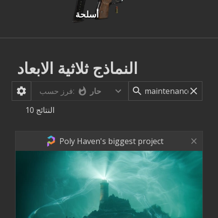
أسلحة
النماذج ثلاثية الابعاد
حار
فرز حسب:
النتائج
10
Poly Haven's biggest project