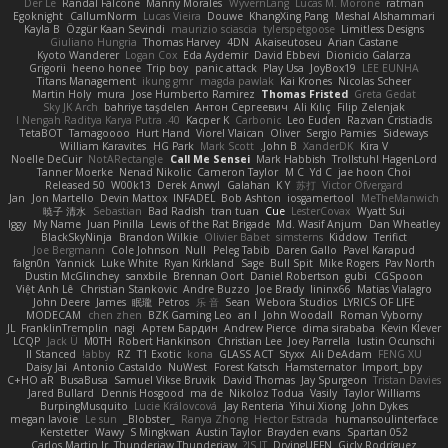
Der Le
Randal Falcone
Manny Morales
WyvernLang
Lucas M. Morone
ratman
Egoknight
CallumNorm
Lucas Vieira
Douwe
KhangXing Pang
Meshal Alshammari
Kayla B
Özgür Kaan Sevindi
maurizio sciascia
tylerspetgoose
Limitless Designs
Giuliano Hungria
Thomas Harvey
4DN
Akaiseutoseu
Arian Castane
Kyoto Wanderer
Logan Cox
Eda Aydemir
David Ebbevi
Dionicio Galarza
Grigorii
heeno honee
Trip boy
panic attack
Play Usa
JoyBox19
LEE EUNHA
Titans Management
ikung gmr
magda pawlak
Kai Krones
Nicolas Scheer
Martin Holy
mura
Jose Humberto Ramirez
Thomas Fristed
Greta Gedat
Sky JK Arch
bahriye taşdelen
Антон Сергеевич
Ali Kılıç
Filip Zelenjak
40. I Nengah Raditya Karya Putra
Kacper K
Carbonic
Leo Euden
Razvan Cristiadis
TetaBOT
Tamagoooo
Hurt Hand
Viorel Vlaican
Oliver
Sergio Pamies
Sideways
William Karavites
HG Park
Mark Scott
John B.
XanderDK
Kira V
Noelle DeCuir
NotARectangle
Call Me Sensei
Mark Habbish
Trollstuhl HagenLord
Tanner Moerke
Nenad Nikolic
Cameron Taylor
M C
Yd C
jae hoon Choi
Released 50
W00k13
Derek Anwyl
Galahan
K Y
苏打
Victor Ofvergard
Jan
Jon Martello
Devin Mattox
INFADEL
Bob Ashton
iosgamertool
MeTheManwich
暁子 清水
Sebastian
Bad Radish
tran tuan
Cue
LesterCovax
Wyatt Sui
Iggy
My Name
Juan Pinilla
Lewis of the Rat Brigade
Md. Wasif Anjum
Dan Wheatley
BlackSkyNinja
Brandon Wilkie
Olivier Babet
simsterns
Kiddow
Terifict
Joe Bergmann
Cole Johnson
Null
Peleg Tabib
Daren Gallo
Pavel Karapud
falgn0n
Yannick
Luke White
Ryan Kirkland
Sage
Bull Spit
Mike Rogers
Pav North
Dustin McGlinchey
sanxbile
Brennan Oort
Daniel Robertson
gubi
CGSpoon
Việt Anh Lê
Christian Stankovic
Andre Buzzo
Joe Brady
lininx66
Matias Vialagro
John Deere
James
眠瓏
Petros
乐 音
Sean
Webora Studios
LYRICS OF LIFE
MODECAM
chen zhen
BZK Gaming Leo
an l
John Woodall
Roman Vyborny
JL
FranklinTremplin
nagi
Артем Бардин
Andrew Pierce
dima sirababa
Kevin Klever
LCQP
Jack Ü
M0TH
Robert Hankinson
Christian Lee
Joey Parrella
Iustin Ocunschi
ll Stanced
abby!
RZ
T1 Exotic
kona
GLASS ACT
Styxx
Ali DeAdam
FENG XU
Daisy Jai
Antonio Castaldo
NuWest
Forest Katsch
Hamsternator
Import_bpy
C+HO aR
BusaBusa
Samuel Vikse Bruvik
David Thomas
Jay Spurgeon
Tristan Davies
Jared Bullard
Dennis Hosgood
ma de
Nikoloz Todua
Vasily
Taylor Williams
BurpingMusquito
Lucie Královcová
Jay Renteria
Yihui Xiong
John Dykes
megan lavoie
Le sun
_Blobster_
Ranya Zhong
Hector Estrada
humansoulinterface
Kerstetter
Wawy
S Mingkwan
Austin Taylor
Brayden evans
Spartan 052
Carlos Martin Jr
Thunderjaw Thunderjaw
IS IT?
DryingUEFN
Gicly Rodríguez