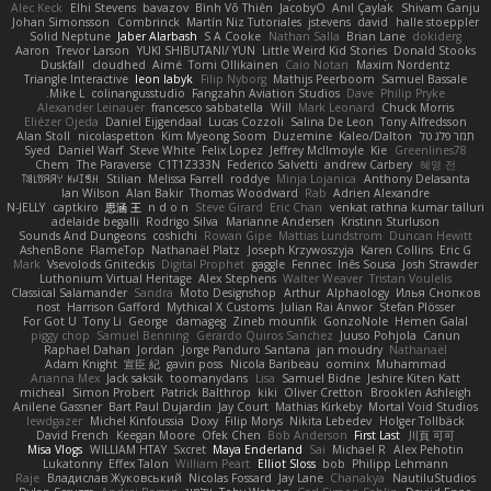
Alec Keck
Elhi Stevens
bavazov
Bình Võ Thiên
JacobyO
Anıl Çaylak
Shivam Ganju
Johan Simonsson
Combrinck
Martín Niz Tutoriales
jstevens
david
halle stoeppler
Solid Neptune
Jaber Alarbash
S A Cooke
Nathan Salla
Brian Lane
dokiderg
Aaron
Trevor Larson
YUKI SHIBUTANI/ YUN
Little Weird Kid Stories
Donald Stooks
Duskfall
cloudhed
Aimé
Tomi Ollikainen
Caio Notari
Maxim Nordentz
Triangle Interactive
leon labyk
Filip Nyborg
Mathijs Peerboom
Samuel Bassale
Mike L.
colinangusstudio
Fangzahn Aviation Studios
Dave
Philip Pryke
Alexander Leinauer
francesco sabbatella
Will
Mark Leonard
Chuck Morris
Eliézer Ojeda
Daniel Eijgendaal
Lucas Cozzoli
Salina De Leon
Tony Alfredsson
תמר פלג טל
Kaleo/Dalton
Duzemine
Kim Myeong Soom
nicolaspetton
Alan Stoll
Syed
Daniel Warf
Steve White
Felix Lopez
Jeffrey McIlmoyle
Kie
Greenlines78
Chem
The Paraverse
C1T1Z333N
Federico Salvetti
andrew Carbery
혜영 전
ꌃ꒒ꀎꋪꋪꌩ ꀘꈤꀤꁅꃅ꓄
Stilian
Melissa Farrell
roddye
Minja Lojanica
Anthony Delasanta
Ian Wilson
Alan Bakir
Thomas Woodward
Rab
Adrien Alexandre
N-JELLY
captkiro
思涵 王
n d o n
Steve Girard
Eric Chan
venkat rathna kumar talluri
adelaide begalli
Rodrigo Silva
Marianne Andersen
Kristinn Sturluson
Sounds And Dungeons
coshichi
Rowan Gipe
Mattias Lundstrom
Duncan Hewitt
AshenBone
FlameTop
Nathanaël Platz
Joseph Krzywoszyja
Karen Collins
Eric G
Mark
Vsevolods Gniteckis
Digital Prophet
gaggle
Fennec
Inês Sousa
Josh Strawder
Luthonium Virtual Heritage
Alex Stephens
Walter Weaver
Tristan Voulelis
Classical Salamander
Sandra
Moto Designshop
Arthur
Alphaology
Илья Снопков
nost
Harrison Gafford
Mythical X Customs
Julian Rai Anwor
Stefan Plösser
For Got U
Tony Li
George
damageg
Zineb mounfik
GonzoNole
Hemen Galal
piggy chop
Samuel Benning
Gerardo Quiros Sanchez
Juuso Pohjola
Canun
Raphael Dahan
Jordan
Jorge Panduro Santana
jan moudry
Nathanaël
Adam Knight
宣臣 紀
gavin poss
Nicola Baribeau
oominx
Muhammad
Arianna Mex
Jack saksik
toomanydans
Lisa
Samuel Bidne
Jeshire Kiten Katt
micheal
Simon Probert
Patrick Balthrop
kiki
Oliver Cretton
Brooklen Ashleigh
Anilene Gassner
Bart Paul Dujardin
Jay Court
Mathias Kirkeby
Mortal Void Studios
lewdgazer
Michel Kinfoussia
Doxy
Filip Morys
Nikita Lebedev
Holger Tollbäck
David French
Keegan Moore
Ofek Chen
Bob Anderson
First Last
川頁 可可
Misa Vlogs
WILLIAM HTAY
Sxcret
Maya Enderland
Sai
Michael R
Alex Pehotin
Lukatonny
Effex Talon
William Peart
Elliot Sloss
bob
Philipp Lehmann
Raje
Владислав Жуковський
Nicolas Fossard
Jay Lane
Chanakya
NautiluStudios