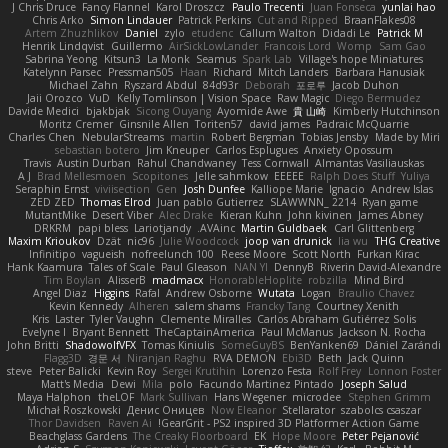
J Chris Druce
Fancy Flannel
Karol Droszcz
Paulo Trecenti
Juan Fonseca
yunlai hao
Chris Arko
Simon Lindauer
Patrick Perkins
Cut and Ripped
BraanFlakes08
Artem Zhuzhlikov
Daniel
zylo
etudenc
Callum Walton
Didadi Le
Patrick M
Henrik Lindqvist
Guillermo
AirSickLowLander
Francois Lord
Womp
Sam Gao
Sabrina Yeong
Kitsun3
La Monk
Seamus
Spark Lab
Village's hope Miniatures
Katelynn Parsec
Pressman505
Haan
Richard
Mitch Landers
Barbara Hanusiak
Michael Zahn
Ryszard Abdul
84d93r
Deborah
포로루
Jacob Duhon
Jaii Orozco
VuD
Kelly Tomlinson | Vision Space
Raw Magic
Diego Bermudez
Davide Medici
bjakbjak
Sicong Ouyang
Ayomide Awe
貴 山崎
Kimberly Hutchinson
Moritz Cremer
Ginsnile Allen
Toriten57
david james
Padraic McQuarrie
Charles Chen
NebularStreams
martin
Robert Bergman
Tobias Jensby
Made by Miri
sebastian botero
Jim Kneuper
Carlos Esplugues
Anxiety Opossum
Travis
Austin Durban
Rahul Chandwaney
Tess Cornwall
Almantas Vasiliauskas
A J
Brad Mellesmoen
Scopitones
Jelle sahmkow
EEEEE
Ralph Does Stuff
Yuliya
Seraphin Ernst
viviisection
Gen
Josh Dunfee
Kalliope Marie
Ignacio
Andrew Islas
ZED ZED
Thomas Elrod
Juan pablo Gutierrez
SLAWWNN_ 2214
Ryan game
MutantMike
Desert Viber
Alec Drake
Kieran Kuhn
John kivinen
James Abney
DRKRM
papi bless
Lariotjandy
AVAinc.
Martin Guldbaek
Carl Glittenberg
Maxim Krioukov
Dzät
nic96
Julie Woodcock
joop van drunick
lia wu
THG Creative
Infinitipo
vagueish
nofreelunch 100
Reese Moore
Scott North
Furkan Kirac
Hank Kaamura
Tales of Scale
Paul Gleason
NAN YI
DennyB
Riverin David-Alexandre
Tim Boylan
AlisserB
madmacx
HonorableHoplite
robzilla
Mind Bird
Angel Diaz
Higgins
Rafal
Andrew Osborne
Wutata
Logan
Braulio Chavez
Kevin Kennedy
Alheren
salem shams
Francky Tang
Courtney Xenith
Kris
Laster
Tyler Vaughn
Clemente Miralles
Carlos Abraham Gutiérrez Solis
Evelyne I
Bryant Bennett
TheCaptainAmerica
Paul McManus
Jackson N. Rocha
John Britti
ShadowolfVFX
Tomas Kiniulis
SomeGuyBS
BenYanken69
Dániel Zarándi
Flagg3D
경문 서
Niranjan Raghu
RVA DEMON
Ebi3D
Beth
Jack Quinn
steve
Peter Balicki
Kevin Roy
Sergei Krutihin
Lorenzo Festa
Rolf Frey
Lonnon Foster
Matt's Media
Dewi
Mila
polo
Facundo Martinez Pintado
Joseph Salud
Maya Halphon
theLOF
Mark Sullivan
Hans Wegener
microdee
Stephen Grimm
Michał Roszkowski
Денис Оницев
Now Eleanor
Stellarator
szabolcs csaszar
Thor Davidsen
Raven Ai
GearGrit - PS2 inspired 3D Platformer Action Game!
Beachglass Gardens
The Creaky Floorboard
EK
Hope Moore
Peter Pejanović