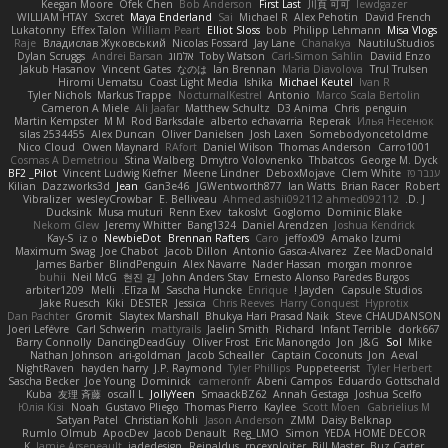
Keegan Moore
Ofek Chen
Bob Anderson
First Last
川頁 可可
lewdgazer
WILLIAM HTAY
Sxcret
Maya Enderland
Sai
Michael R
Alex Pehotin
David French
Lukatonny
Effex Talon
William Peart
Elliot Sloss
bob
Philipp Lehmann
Misa Vlogs
Raje
Владислав Жуковський
Nicolas Fossard
Jay Lane
Chanakya
NautiluStudios
Daviid Enzo
Carl-Simon Sahlin
Toby Watson
אלמוג
Andrei Barsan
Dylan Scruggs
Jakub Hasanov
Vincent Gates
なのは
Ian Brennan
Maria Diavolova
Trul Trulsen
Hiromi Uematsu
Coast Light Media
Ishika
Michael Keutel
Ivan R
Tyler Nichols
Markus Trappe
NocturnalKestrel
Antonio
Marco Scala Bertolin
Cameron A Miele
Ali Jaafar
Matthew Schultz
D3 Anima
Chris
penguin
Martin Kempster
M M
Rod Barksdale
alberto echavarria
Reperak
Илья Несенюк
silas 2534455
Alex Duncan
Oliver Danielsen
Josh Laxen
Somebodyoncetoldme
Nico Cloud
Owen Maynard
RAfort
Daniel Wilson
Thomas Anderson
Carro1001
Cosmas A Demetriou
Stina Walberg
Dmytro Volovnenko
Thbatcos
George M. Dyck
ענבר פז
Clem White
DeboxMojave
Meene Lindner
Vincent Ludwig Kiefner
BF2 _Pilot
Kilian
Dazzworks3d
Jean
Gan3e46
JGWentworth877
Ian Watts
Brian Racer
Robert
Vibralizer
wesleyCrowbar
E. Belliveau
Ahmed.ashii092112 ahmed092112
D. J.
Ducksink
Musa muturi
Renn Exev
takoslvt
Goglomo
Dominic Blake
Nekom Glew
Jeremy Whitter
Bang1324
Daniel Arendzen
Joshua Kendrick
Kay-S
iz o
NewbieDot
Brennan Rafters
Caro
jeffox09
Amako Izumi
Maximum Swag
Joe Chabot
Jacob Dillon
Antonio Gasca-Alvarez
Zee MacDonald
James Barber
BlindPenguin
Alex Navarre
Nader Hassan
morgan monroe
buhii
Neil McG
현진 김
John Anders Stav
Ernesto Alonso Paredes Burgos
arbiter1209
Melli
Elīza M.
Sascha Huncke
Enrique
Jayden !
Capsule Studios
Jake Ruesch
Kiki
DESTER
Jessica
Chris Reeves
Harry Conquest
Hyprotix
Dan Pachter
Gromit
Slaytex Marshall
Bhukya Hari Prasad Naik
Steve CHAUDANSON
Joeri Lefévre
Carl Schwerin
mattyrails
Jaelin Smith
Richard
Infant Terrible
dork667
Barry Connolly
DancingDeadGuy
Oliver Frost
Eric Manongdo
Jon
J&G
Sol
Mike
Nathan Johnson
ari-goldman
Jacob Schealler
Captain Coconuts
Jon
Aeval
NightRaven
hayden harry
J.P. Raymond
Tyler Phillips
Puppeteerist
Tyler Herbert
Sascha Becker
Joe Young
Dominick
cameronfr
Abeni Campos
Eduardo Gottschald
Kuba
友理 斉藤
oscall L
JollyYeen
SmaackBZ62
Annah Gestaga
Joshua Scelfo
Юлія Кізі
Noah
Gustavo Pliego
Thomas Pierro
Kaylee
Scott Moen
Gabrielius M
Satyan Patel
Christian Kohli
Jason Anderson
ZMM
Daisy Belknap
Rumlo Olmub
ApocDev
Jacob Denault
Reg_LMO
Simon
YEDA HOME DECOR
K
Jamie Arseneault
jadedesign
Reinaldus
rpcexploiter
Bill Master
Buz Carter