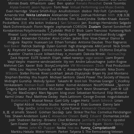
Mimski Beats
XPhantom
cawc
Ben
qrator
Renato Pinochet
Derek Toombs
Alyssa Everett
Jason Nguyen
Tom Neal
Virtual Performing Live Music Events
Evan Harridge
Shane Smith-Rojo
AnuRobinson
disiboi
Petr Fořt
Cyndersanity
Amanda Vest
Nikita Leshakov
Aleksandar Caricic
Joshua Hickman
lilith
大海 久我
Nina Takáčová
N Watanabe
Zoie Robles
Tim
David Jindra
Stefan Knaak
Axiom
Pocketfans
基德
ella larkin
Indiana J
Sari Schwarz
Jan
Rodrigo Hernández Salgado
Mark Dohrenbusch
Florin Negele
zephaniah CORSON
Zicalam
Daniel Sonderhoff
Konstantinos Polychroniadis
T_Zydelski
Phill D
Blob
Liam Trancoso
Yunseong Noh
Weasel
Lucy
melanie hamilton
Randy Lane
Targeted Individual Body Logger
文謙 許
Alexander October
Alon Cohen
Jaden Rosi
Vova Diakur
Elanor la
mogura
Raptite
huaxuan Lei
Ethan Tomaso
Antoine Daubas
Thor Ragnaros
Neil Baker
Patrick Stallings
Dylan Gorrell
high strangeness
AMcCarroll
Nick Smith
AJ
Reymeld Santiago
Dennis Libon
Sankaku Bear
Yousick
ElUltimo DeLaFila
Avaister
Charles Louie
killswitchkay
n_morcatti
Dakota Wreski
FacinusChip
Zack Kepner
ELITE Scratch
Elijah
rafael naranjo
sagar sasson
Liam Bryant
Vasyl Vasyliv
maxime vandecasteele
lily ren
Andre Labuschagne
Justin Rogow
Mehmet Can
Xavier
Bob
StorysComplete
VW Winterstein
Zbob
Post Production
FRNL Lou
Hajime Tsunoda
xd Idk
C
Alexander Rayner-Barcelli
Nika Domi
MStorm
Stefan Florea
River Lockhart
Jakub Zbyszynski
Bryan Hy
Joel Montano
Stephen Bentley
thu huynh
Michael Santoro
David Power
The Society of Visions
Midnight Gunship
Melody Spiker
Takashi M.
bloli loli
Thomas Granger
I_ViceRoy
Venkataram
Keenan Rush
Dixon Keller
Kornel Anderson
NicoPOWAAA
Spencer_
Gregory Basile
John Elliotte
McCoder
Naomi Soh
Kevin Showman
Josh W.
LLB
Tic_cle
MaxDezignz
Marc Nguyen
blog cruvi
Sebastian Norlund
Filip Wieland
Kamil Uriasz
Paul
Matthew Daday
Haris Lattirom
George Dvorak
nogutidaisuke
Buttmunky1
Musical Nexus
Gaël Gilly
Logan Hertz
Sarah Schrock
Lirian
Digital Abbot
Huitaka Studio
Kathreena B
Elias Guevara
Danny Sale
Filip
JonDo
John Kevin Ong
Cole Turner
Aleksandr Chebotariov
丸 黒
el smells
Steve-0
Gökhan Sazdağı
Lale
Striker The Fox
Cornellus Pendrahgon
Tess
Shawn Anderson
Luke C
Alexander Olesen
EvilQ
Eduard
Domantas Jokšas
Josh
Shabeen Barzey - Browne
Clive McKenzie
JamTarts
Jiří Ptáček
opostol
Sam Fowler
Sean Derham
Kelu
SiryuSama
Princess
Espen
Martin Bailey
Mimic
John KD
Pupper
Nadia
htai wu
Funny_ Compilation69
Markku Hakala
Mister Venom
Parker
Talyana S
The Remodeling Veteran