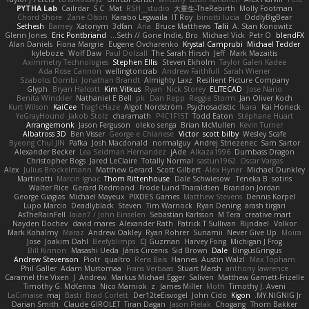
PYTHA Lab
Cailrdar
S C
Mat
RSH__studio
大重生-TheRebirth
Molly Footman
Chord Shore
Zane Olson
Karabo Legwaila
IT Roy
binotti lucia
OddlyBigBear
Sethesh
Barney
Xatonym
3dfan
Aria
Bruce Matthews
Talii
A. Stan Konowitz
Glenn Jones
Eric Pontbriand
Seth // Gone Indie, Bro...
Michael Vick
Petr O
blendFX
Alan Daniels
Fiona Margrie
Eugene Ovcharenko
Krystal Camprubi
Michael Tedder
kyleboze
Wolf Daw
Paul Dolzall
The Sarah Hirsch
Jeff
Mark Mazaitis
Aximmetry Technologies
Stephen Ellis
Steven Ekholm
Taylor Galen Kadee
Ada Rose Cannon
wellingtoncrab
Andrew Faithfull
Sarah Wiener
Szabolcs Dombi
Jonathan Brandt
Almighty Laxz
Resilient Picture Company
Glyph
Bryan Halcott
Kim Vitkus
Ryan
Nick Storey
ELITECAD
Jose Nario
Benita Winckler
Nathaniel E Bell
pk
Dan Repp
Reggie Storm
Jan Oliver Koch
Kurt Wilson
KaiCee
Trag1cHaze
Algot Nordström
Psychosadistic
Íkara
Kai Honeck
YeGrayHound
Jakob Stolz
charamath
P4C1F15T
Todd Eaton
Stéphane Huart
Arrangemonk
Jason Ferguson
oleko senga
Brian McMullen
Kevin Turner
Albatross 3D
Ben Visser
George e Chianese
Victor
scott bilby
Wesley Scafe
Byeong Chul JIN
Pafka
Josh Macdonald
normalguy
Andrej Striezenec
Sam Sartor
Alexander Becker
Lea Seidman Hernandez
jAde
Alkaza1996
Dumbass Dragon
Christopher Bogs
Jared LeClaire
Totally Normal
sastun1962
Oscar Vargas
Alex
Julius Brockelmann
Matthew Gerard
Scott Gilbert
Alex Hyner
Michael Dunkley
Martinotti
Marcin Ignac
Thom Rittenhouse
Dale Schwiesow
Teneka B.
sotiris
Walter Rice
Gerard Redmond
Frode Lund Tharaldsen
Brandon Jordan
George Giagias
Michael Mayeux
PIXDES Games
Matthew Stevens
Dennis Korpel
Lupo Marcio
Deadlyblack
Steven
Tim Warnock
Ryan Dening
arash tirgari
AsTheRainFell
Iaian7 / John Einselen
Sebastian Karlsson
M Tera
creative mart
Nayden Dochev
david mares
Alexander Rath
Patrick T Sullivan
Rijndael
Volkor
Mark Kohalmy
Maraz
Andrew Oakley
Ryan Rohrer
Sunamii
Never Give Up
Moira
Jose
Joakim Dahl
Beefyblimps
CJ Guzman
Harvey Fong
Michigan J Frog
Bill Kinnon
Masashi Ueda
Jānis Circenis
Sid Brown
Dale
BingusGringus
Andrew Stevenson
Piotr
qualtro
Rens Bais
Hannes
Austin Walzl
Max Topham
Phil Galler
Adam Murtomaa
Frans Verbaas
Stuart Marsh
anthony lawrence
Caramel the Vixen
J
Andrew
Markus Michael Egger
Saliven
Matthew Garnett-Frizelle
Timothy G. McKenna
Nico Marniok
z
James Miller
Moth
Timothy J. Aveni
LaCimaise
maj
Basti
Brad Corlett
Der12teEisvogel
John Cido
Kigon
MY.NIGNIG Jr.
Darian Smith
Claude GIROLET
Tiran Dagan
Jason Pielak
Chogang
Thom Bakker