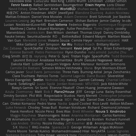
Radosław Bela
CucuZulu
Max King
Cedric Wurm
Londolan
Zoltán Simon
Fenrir Fawkes
Rafael Santisteban Baumgartner
Erwin Heyms
Loris Olivier
Navid Eshaq
Drew Tanner
Artet
WorldBLD
shuhao wang
MaddieMooMoon
時里ZYC
Anton Friedman
ANDY
JewelEyed
Blandine Ducrocq
Aubin Nicoleau
Mattias Eriksson
Daniel Vera Morales
Adam Derenne
Brett Schmidt
Joe Stadnik
Lourens Lessing
Jay Hart
Brenden Cameron
Shihan Barbee
Jamie Oakley
le-cds
Lucian
NeckbeardLover445
Eon Valterra
Federico Bagarolo
Dominique Fitzgerald
Matthew J Clarke
Eduard Marsinyac
Fuller Pendleton
Toms Seglins
cooshy
Manenblack
minkis kim
Ben Wilson
clenhart
Thomas Lloyd
Danny Dimbleby
hauke lienau
SwunkusSwede
RO
BetterAsBad _
Edward Maxym
Martten Maasik
Van Gun
Meredith Jones
Viviane Souza
Cemile Høyer
valsekamerplant
HAR
Mike Galland
Carr Simpson
Kai Wu
Robyn Roach
Brittany Martin
Zac Zabawa
SporkSkaffel
Christian Tennant
Kevin Jeryd
Syl Pu
Brian Eichenberger
Ronnie Barnett
Pietro Piemontese
Flynn Duniho
nate arnold
Junzhe Zhu
Craig Smith
鸝瑩 魏
rayryeng
Peter G
Spec
Tristan Fogle
SpacePuffle
Todd Bennion
Laurent Belcour
Anastasia Komaritska
Bruf4
Daisuke Nagasawa
fatcat
Dakota Klatt
Lizbeth
Joaquim Vergara
Amir Mansour
Kenneth Simmons
Camille De Bastiani
Simeon Milkov Velchevsky
Mana
Bryn Morrison-Elliott
Carlos Javier
Soul Evans
Jamonidas
Three Hats
Burning Astral
Jenya Zenchenko
Clara Truchsess
Patricio Torres
Salomé Lagarde
Dane Bucao
Silverelitist
Marco Evangelisti
Svetlin
Nicholas Day
nøixzy
Garrett Calloway
Chantal LeBlanc
Frank
SofaKing42
Juuso Sipilä
Jordan Krakowski
MTU1500
Jack Kibble-White
Bassy's Games
Sri Sonti
Étienne Pikatoff
Chen Huang
Jermaine Dawson
Azula
Zoemoney
Matt
Bob F
Plane2House
JEFF
George Luna
Bailey Rosenthal
Dmitry Sorokin
Phil Wilt
Respectable Studios
Harry Merrett
Christopher Johansen
Brendan Droppo
Rory
Veronica
MD1
Pixi_lab
Daniel Dias
Cookymine
Can
Oleksii Komarov
Pedro Viana
Nadia
Liquid Cooled
Rico Levitt
Kelton McEwen
Luke Fenwick
Chodey
Teraa Bull
Roman Volobuev
Richard
Desmond Johnson
Frank Hereford
Nicole Pérez
Bees Wax
Brett Wheeler
Noura S
Xindrrobo
Maggie Raycheva
Shannonigans
Ikkeii
Arianna Montanari
Carlos Ramírez
CW Animations
BluntBSE
Vinicius Morgado
Leonardo Borsten
Richard Funnell
Lisa Anders
Shirley
Nicole Findlay
Jeff Kraemer
鈴葵
Anonymous Person
S K
Manu T
RKG media
Sparazza D
George Willaman
Angus McAloon
Pierre Moore
Tamás Kuklics
Mohamedmoawad Hilal
NinjARTA
Lucas Signoles
Nastassia Reutskaya
Toby Howe
yannick tooy
OneGhastlyGhoul
seguin matthis