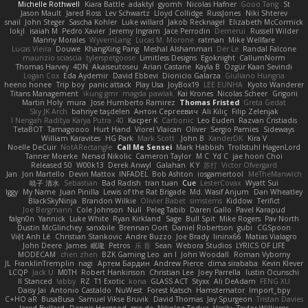
Michelle Rothwell
Kiara Battle
adaktyl
gyomh
Nicolas Hafner
Gooo Tang
St
Jason Mault
Jared Ross
Lev Schwartz
Lloyd Collidge
RussJones
Niki Shterev
snail
John Steger
Sascha Kohler
Luke willard
Jakob Recknagel
Elizabeth McCormick
lokjl
isaiah M
Pedro Xavier
Jeremy Ingram
Jace Perrodin
Demerui
Russell Wilder
Manny Morales
WyvernLang
Lucas M. Morone
ratman
Mike Wellfare
Lucas Vieira
Douwe
KhangXing Pang
Meshal Alshammari
Der Le
Randal Falcone
maurizio sciascia
tylerspetgoose
Limitless Designs
Egoknight
CallumNorm
Thomas Harvey
4DN
Akaiseutoseu
Arian Castane
Kayla B
Özgür Kaan Sevindi
Logan Cox
Eda Aydemir
David Ebbevi
Dionicio Galarza
Giuliano Hungria
heeno honee
Trip boy
panic attack
Play Usa
JoyBox19
LEE EUNHA
Kyoto Wanderer
Titans Management
ikung gmr
magda pawlak
Kai Krones
Nicolas Scheer
Grigorii
Martin Holy
mura
Jose Humberto Ramirez
Thomas Fristed
Greta Gedat
Sky JK Arch
bahriye taşdelen
Антон Сергеевич
Ali Kılıç
Filip Zelenjak
40. I Nengah Raditya Karya Putra
Kacper K
Carbonic
Leo Euden
Razvan Cristiadis
TetaBOT
Tamagoooo
Hurt Hand
Viorel Vlaican
Oliver
Sergio Pamies
Sideways
William Karavites
HG Park
Mark Scott
John B.
XanderDK
Kira V
Noelle DeCuir
NotARectangle
Call Me Sensei
Mark Habbish
Trollstuhl HagenLord
Tanner Moerke
Nenad Nikolic
Cameron Taylor
M C
Yd C
jae hoon Choi
Released 50
W00k13
Derek Anwyl
Galahan
K Y
苏打
Victor Ofvergard
Jan
Jon Martello
Devin Mattox
INFADEL
Bob Ashton
iosgamertool
MeTheManwich
暁子 清水
Sebastian
Bad Radish
tran tuan
Cue
LesterCovax
Wyatt Sui
Iggy
My Name
Juan Pinilla
Lewis of the Rat Brigade
Md. Wasif Anjum
Dan Wheatley
BlackSkyNinja
Brandon Wilkie
Olivier Babet
simsterns
Kiddow
Terifict
Joe Bergmann
Cole Johnson
Null
Peleg Tabib
Daren Gallo
Pavel Karapud
falgn0n
Yannick
Luke White
Ryan Kirkland
Sage
Bull Spit
Mike Rogers
Pav North
Dustin McGlinchey
sanxbile
Brennan Oort
Daniel Robertson
gubi
CGSpoon
Việt Anh Lê
Christian Stankovic
Andre Buzzo
Joe Brady
lininx66
Matias Vialagro
John Deere
James
眠瓏
Petros
乐 音
Sean
Webora Studios
LYRICS OF LIFE
MODECAM
chen zhen
BZK Gaming Leo
an l
John Woodall
Roman Vyborny
JL
FranklinTremplin
nagi
Артем Бардин
Andrew Pierce
dima sirababa
Kevin Klever
LCQP
Jack Ü
M0TH
Robert Hankinson
Christian Lee
Joey Parrella
Iustin Ocunschi
ll Stanced
abby!
RZ
T1 Exotic
kona
GLASS ACT
Styxx
Ali DeAdam
FENG XU
Daisy Jai
Antonio Castaldo
NuWest
Forest Katsch
Hamsternator
Import_bpy
C+HO aR
BusaBusa
Samuel Vikse Bruvik
David Thomas
Jay Spurgeon
Tristan Davies
Jared Bullard
Dennis Hosgood
ma de
Nikoloz Todua
Vasily
Taylor Williams