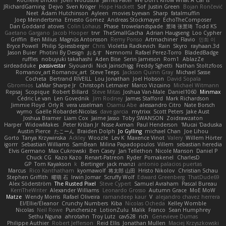
JRichardGaming
Dejvo
Sven Kröger
Hope Hackett
Sof
Justin Green
Bojan Rončević
Neet
Adam Hutchinson
Ayleen
movies byevan
Sharp
fatalmuffin
Joep Meindertsma
Ernesto Gomez
Andreas Stockmayer
EchoTheComposer
Dan Goddard
atoves
Colin Lohaus
Phase
trowelandspade
景琦 张景琦
Todd KS
Gaetano Gargano
Jacob Hooper
trvr
TheSmallGacha
Adrian Haugseng
Loo Cypher
Griffin
Ben Milius
Magnús Antonsson
Remy Ponso
Artmachiner
Flavio
민희 이
Bryce Powell
Philip Spiessberger
Chris
Violetta Radkevich
Rain
Skyro
rayhaan.3d
Jason Buier
Photini By Design
おるす
Nemnomi
Rafael Perez-Torro
BladedBadge
ruffles
nobuyuki takahashi
Aden Bise
Serin Jameson
Rom1
AblazZe
sirdeadduke
passivestar
Siyouardi
Nick Jainschigg
Freddy Sghetti
Nathan Stoltzfoos
Romanov_art Romanov_art
Steve Teeps
Jackson Quinn Gray
Michael Sasse
Cocheta
Bertrand RIVEILL
Lou Jonathan
Joel Hobson
David Sopala
Gbromios
LaMar Sharpe Jr
Christoph Letmaier
Marco Vizcaino
Michael Witmann
Repsaj
Scopique
Robert Billard
Steve Mitas
Joshua Van-Male
Daniel1060
Minmax
Cédric Le van
Len Govednik
Jim Rodney
James Stafford
Mark Richardson
Jimmie Floyd
Orly R
vera usselman
Osamu Abe
alessandro Citro
Nate Borsch
wymo
Gaëlle Robardet-Nicolas
dave garcia
mytrixx
Scott Peters
Jake Aust
Joshua Bramer
Liam Cox
Jaime Jasso
Toby SWANSON
Zoidrawzaton
Harper
WidowMakes
Peter Križan Jr.
Nisse Axman
Paul Henderson
Mucai 'Daduska'
Austin Pierce
たこーん
Braiden Dolph
Jo Gylling
michael Chan
Joe Lihou
Gorto
Tanya Krzywinska
Ackley
Woozle
Lev K
Maxence Vinot
Valery
Willem Hörter
igorrr
Sebastian Williams
SamBean
Milina Papadopoulos
Villem
sebastian heredia
Elvis Germano
Max Cukrowski
Ben Casey
Jan Tellethon
Nicole Manson
Daniel P
Chuck CG
Kazo Kazo
Renart-Patreon
Ryder
Pomakenel
CharlesD
GP
Tom Kayakson
k
Bertinger
jack manzi
antonio palacios puertas
Marcus
Rico Kanthatham
kyomawolf
将太郎 山田
Hristo Nikolov
Christian Schau
Stephen Griffith
曜萌 石
Irwin Jomar
Scruffy Wolf
Edward Greenberg
ThatDude69
Alex Söderström
The Rusted Pixel
Steve Cypert
Samuel Avraham
Pascal Bureau
KerriTheWriter
Alexander Williams
Leonardo Grosso
Autumn Grace
MoE MoW
Matze
Wendy Morris
Rafael Oliveira
ramandeep kaur
V
alejandro chavez herrera
El/Ellie/Eleanor
Crunchy Numbers
Kiba
Nicolas Ocheda
Kelley Womble
Nicolas
Neil Rowe
Punchersize
LotionZulu
Malik
Franco
Sean Humphrey
Sethu Nguna
ahrotahn
Troy Lutz
cav528
rich
Genevieve Dumas
Philippe Authier
Robert Jefferson
Reid Ellis
Jonathan Mullen
Maciej Krzyszkowski