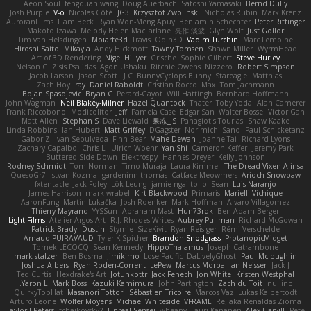
Aeon Soul
fengquan wang
Doug Auerbach
Satoshi Yamasaki
Bernd Dully
Josh Purple
V-o
Nicolas Côté
JG3
Krzysztof Zwolinski
Nicholas Rubin
Mark Krenz
AuroranFilms
Liam Beck
Ryan Won-Meng Apuy
Benjamin Schechter
Peter Rittinger
Makoto Izawa
Melody Helen MacFarlane
亮作 淡波
Glyn Wolf
Just Gollor
Tim van Helsdingen
Moiarte3d
Travis
Odin3D
Vadim Turchin
Marc Lemoine
Hiroshi Saito
Mikayla
Andy Hickmott
Tawny Tomsen
Shawn Miller
WyrmHead
Art of 3D Rendering
Nigel Hillyer
Grische
Sophie Gilbert
Steve Hurley
Nelson C
Zisis Psalidas
Agon Ushaku
Ritchie Owens
Nizzero
Robert Simpson
Jacob Larson
Jason Scott
J.C.
BunnyCyclops Bunny
Stareagle
Matthias
Zach Hoy
ray
Daniel Raboldt
Cristian Rocco
Max
Tom Jachmann
Bojan Spasojevic
Bryan C
Perard-Gayot
Will Hattingh
Bernhard Hoffmann
John Wagman
Neil Blakey-Milner
Hazel Quantock
Thater
Toby Yoda
Alan Camerer
Frank Riccobono
Modicolitor
Jeff
Pamela Case
Edgar San
Walter Bosse
Victor Gan
Matt Allen
Stephan S
Dave Liewald
果冻_JS
Panagiotis Tourlas
Shaw Kaake
Linda Robbins
Ian Hubert
Matt Griffey
DGagster
Norimichi Sano
Paul Schicketanz
Gabor Z
Ivan Sepulveda
Finn Bear
Mahe Dewan
Joanne Tai
Richard Lyons
Zachary Capalbo
Chris Li
Ulrich Woehr
Yan Shi
Cameron Keffer
Jeremy Park
Buttered Side Down
Elektrospy
Hannes Dreyer
Kelly Johnson
Rodney Schmidt
Tom Norman
Timo Muraja
Laura Kimmel
The Dread Vixen Alinsa
QuesoGr7
Istvan Kozma
gardeninn thomas
Catface Meowmers
Arioch Snowpaw
fxtentacle
Jack Foley
Lök Leung
jamie ngai to lo
Sean
Luis Naranjo
James Harrison
mark wrabel
Kirt Blackwood
Primaris
Marielli Vichique
AaronFung
Martin Lukačka
Josh Roenker
Mark Hoffman
Alvaro Villagomez
Thierry Mayrand
YYSSun
Abraham Mast
Hun73rdk
Ben-Adam Berger
Light Films
Atelier Argos Art
R.J. Rhodes Writes
Aubrey Pullman
Richard McGowan
Patrick Brady
Dustin
Stymie
SizeKivit
Ryan Reisiger
Rémi Verschelde
Arnaud PUIRAVAUD
Tyler K Spicher
Brandon Snodgrass
ProtanopicMidget
Tomek LECOCQ
Sean Kennedy
HippoThalamus
Joseph Catrambone
mark stalzer
Ben Bosma
Jimikimo
Lose Pacific
DaLivelyGhost
Paul Mcloughlin
Joshua Albers
Ryan Roden-Corrent
LePew
Marcus Morba
Ian Neisser
Jack J
Ted Curtis
Hexdrake's Art
Jotunkottr
Jack Fenech
Jon White
Kristen Westphal
Yaron L.
Mark Boss
Kazuki Kamimura
John Partington
Zach du Toit
nullinc
QuirkyTopHat
Masanori Tottori
Sébastien Tricoire
Marcos Vaz
Lukas Kalbertodt
Arturo Leone
Wolfer Moyens
Michael Whiteside
VFRAME
ReJ aka Renaldas Zioma
Taylor J Peters
tchaikovsky2
Unreal Sensei
wheany
Lauri Kananen
Alex Harvill
Pete