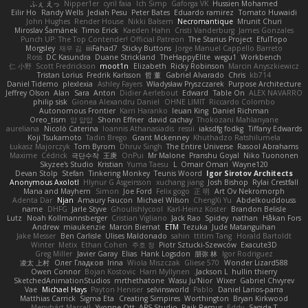
ふぇ えっ
Nipper1er
cyril faia
Ich Simp
Gaforga VK
Hussien Mohamed
Eilir Ho
Randy Wells
Jediah Pesu
Peter Bates
Eduardo ramirez
Tomato Huwaidi
John Hughes
Render House
Nikki Balsem
Necromantique
Mrunit Churi
Miroslav Šamánek
Timo Erick
Kaeden Hahn
Cristi Vanderburg
James Gonzales
Punch UP: The Top Contender! Official Patreon
The Starius Project
EfulTopo
Morgsley
재우 김
iiiFahad7
Sticky Buttons
Jorge Manuel Cappello Barreto
Ross
DC Kasundra
Duane Strickland
TheHappyElite
wegu1
Workbench
仁 小野
Scott Fredrickson
moot1n
Elizabeth
Ricky Robinson
Marcin Anyszkiewicz
Tristan Lorius
Fredrik Karlsson
哲 董
Gabriel Alvarado
Chris
kb714
Daniel Tidemo
plexlexia
Ashley Fayers
Władysław Pryszczarek
Purpose Architecture
Jeffrey Olson
Alan
Sara
Anton
Didier Aerlebout
Edward
Table On
ALEX NAVARRO
philip sisk
Gionea Alexandru Daniel
OHNE LIMIT
Riccardo Colombo
Autonomous Frontier
Karri Haranko
Ieuan King
Daniel Richman
Oreo_tism
얍 얍얍
Shonn Effner
david cachay
Thokozani Mahlanyane
aureliana
Nicolò Caterina
Ioannis Athanasiadis
ressii
iaksdfg fodkg
Tiffany Edwards
Koji Tsukamoto
Tadin Brego
Grant Mckenney
Khuthadzo Ratshilumela
Łukasz Majorczyk
Tom Byrom
Dhruv Singh
The Entire Universe
Rasool Abrahams
Maxime
Cédrick
극단수작
王庚
OnPui
Mr Malone
Pranshu Goyal
Niko Tuononen
Skyzee's Studio
Kristian
Yuma Taesu
L
Omair Omari
Wayne120
Devan Stolp
Stefan
Tinkering Monkey
Teunis Woord
Igor Sirotov Architects
Anonymous Axolotl
Hlynur G Asgeirsson
xuchang jiang
Josh Bishop
Rylai Crestfall
Mana and Mayhem
Simon
Joe Ford
Felix gogo
正 明
Art Ov Nekromorph
Adenta Dar
Njan
Amaury Faucon
Michael Wilson
ChengXi Yu
Abdelkouddouss
name
DHFG
Jarle Styve
Ghoulishlycool
Karl-Heinz Köster
Brandon Belisle
Lutz
Noah Kollmannsberger
Cristian Vigliano
Jack Rao
Spidey
nathan
Håkan Fors
Andrew
miaukenzie
Marcin Biernat
ETM
Tezuka
Jude Matanguihan
Jake Messer
Ben Carlisle
Ulises Maldonado
sahin
ttitim Tang
Horald Bartoldt
Winter
Metix
Ethan Cohen
주호 정
Piotr Sztucki-Szewców
Exacute3D
Greg Miller
Javier Garay
Elias
Hank Logsdon
朋弥 林
Igor Rodriguez
凌太 上村
Олег Гладков
Irina
Wiola Miszczak
Gliese 570
Wonder Lizard588
Owen Connor
Bojan Kostovic
Harri Myllynen
Jackson L.
hullin thierry
SketchedAnimationStudios
mrthethatone
Wasu Ju'Nior
Wixer
Gabriel Chvyrev
Vae
Michael Hays
Payton Heniser
selvinsworld
Pablo
Daniel Larios-parra
Matthias Carrick
Sigma Eta
Creating Simpires
Worthington
Bryan Kirkwood
Menyhárt Marcell
Yvonne Ott
APS Studio
Raik Remus
Eddy
Sagida T