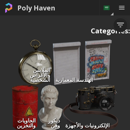
Poly Haven
Categories:
الملابس
والأغراض
الهندسة المعمارية
الشخصية
ديكور
الحاويات
الإلكترونيات والأجهزة
وفن
والتخزين