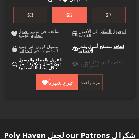
$
3
$
5
$
7
الوصول المبكر
إلى الأصول
ساعدنا في توفير
أصول
القادمة.
للجميع!
مجانية
إضافة
متصفح أصول بلندر
وصول فوري إلى جميع
.
الإضافية
.
المحتويات في
الخزائن
التنزيل بالجملة والوصول
تعلم منا
من خلال دورات
دون اتصال بالإنترنت من
فيديو كاملة.
.
خلال
سحابتنا السحابية
تبرع شهرياً
مرة واحدة
شكرا ل
our Patrons
لجعل Poly Haven