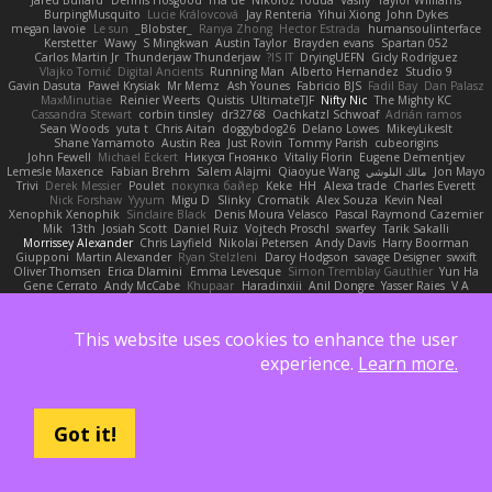
BurpingMusquito
Lucie Královcová
Jay Renteria
Yihui Xiong
John Dykes
megan lavoie
Le sun
_Blobster_
Ranya Zhong
Hector Estrada
humansoulinterface
Kerstetter
Wawy
S Mingkwan
Austin Taylor
Brayden evans
Spartan 052
Carlos Martin Jr
Thunderjaw Thunderjaw
IS IT?
DryingUEFN
Gicly Rodríguez
Vlajko Tomić
Digital Ancients
Running Man
Alberto Hernandez
Studio 9
Gavin Dasuta
Paweł Krysiak
Mr Memz
Ash Younes
Fabricio BJS
Fadil Bay
Dan Palasz
MaxMinutiae
Reinier Weerts
Quistis
UltimateTJF
Nifty Nic
The Mighty KC
Cassandra Stewart
corbin tinsley
dr32768
Oachkatzl Schwoaf
Adrián ramos
Sean Woods
yuta t
Chris Aitan
doggybdog26
Delano Lowes
MikeyLikesIt
Shane Yamamoto
Austin Rea
Just Rovin
Tommy Parish
cubeorigins
John Fewell
Michael Eckert
Никуся Гноянко
Vitaliy Florin
Eugene Dementjev
Jon Mayo
مالك البلوشي
Qiaoyue Wang
Salem Alajmi
Fabian Brehm
Lemesle Maxence
Trivi
Derek Messier
Poulet
покупка байер
Keke
HH
Alexa trade
Charles Everett
Nick Forshaw
Yyyum
Migu D
Slinky
Cromatik
Alex Souza
Kevin Neal
Xenophik Xenophik
Sinclaire Black
Denis Moura Velasco
Pascal Raymond Cazemier
Mik
13th
Josiah Scott
Daniel Ruiz
Vojtech Proschl
swarfey
Tarik Sakalli
Morrissey Alexander
Chris Layfield
Nikolai Petersen
Andy Davis
Harry Boorman
Giupponi
Martin Alexander
Ryan Stelzleni
Darcy Hodgson
savage Designer
swxift
Oliver Thomsen
Erica Dlamini
Emma Levesque
Simon Tremblay Gauthier
Yun Ha
Gene Cerrato
Andy McCabe
Khupaar
Haradinxiii
Anil Dongre
Yasser Raies
V A
Rahmat Rizal Andhi
Groot
Jackrobin23
Arda
Frederik Kirkegaard Esbensen
Александр Татаринов
Mike C.
Michael Fuchs
Kortez Crockett
Daniel Ruiz G
Alexa Wilkerson Editing
Misik
Sergio
Gav Judge
matthew armer
Schuyler Baker
This website uses cookies to enhance the user
Steve mcbees
Jacqueline Valero
Aero
Jackt
Michael Buttaro
Peter Pietlasky
Ivan
CJ Duguay
kokuragari
Uranus Peregrine
Amberlie Rodriguez
experience.
Learn more.
rwgames
Avery
Andrew Stone
NinjaSubRosa
Adam
ツキ ミ
Assima Dauletbek
Nicolo' Paolino
高 日
Nene
Mason
DB3d
Yakoto
ethan M
felipe zucoli
KT Mack
Kirsten
GWH
Quentin
Victor Bondatiy
Tunanodra-P
Cedar Scarlett
Angel
Carter Farrey
Tal Smith
Blake Rizzo
edwin Zhou
FrantaBOT
Got it!
Toff
Kay
biscuit
indi81
Schmitthoffer Zsolt
Xenalto
HugoRC
Juan José Castaño
Babacar Diop
David Brown
William Thirlaway
BlizzyFox
Sofiya Ibragimova
Jovana
William Travis
GlazeDonut
nan mi
Skkiff
Trisha Chua
Samuel Furr
noCrxdit
Marco
TLAlice
Ace 6s
abimi
Sergio Rizen
rony maayan
Whispers
David Vidmar
Aspyr
Qupomotion
Brandon Gowera