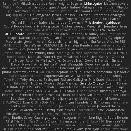
Ns
jorge R
MikusMasquerade
Realmwrights
Ed garas
MrIncognito
Matthew Lowery
Williem McWhorter
Dan Bojorquez Angulo
Gabriel Malmgren
ryan jordan
Khaidu
Liam Tanaka
Mahmoud Khetabi
יניב חלה
Sladana Vukoja
Tom Weijnjes
jen
log
지환 이
eje
Hollow_Jenza
James Simpson
Eli Mason
Streemer
Danarogon
indiiglo
Character34
Noah Couallier
Dmytro
Ray Delapaz
C
luke harrison
Michael Shimniok
Isabelle Lamarque
Crewman 47
Javlonbek rajabbayev
Osbiel Roque Arocha
Nils Ringlstetter
Andrea Lorenzo Mereghetti
Jonathan Harris
Radix N
Javier
sellig64
laddc
Humza R Iqbal CombatNinja1269
Rebecca
MELUIP Store
Kamran Kadirov
Geoff Allen
Brandon DeLauney
Ariel Ilmari Kajava
claytpn
Nareon
julian reyes
Julian Quintero
TrixMix
Spotty Spotty YQ
Alpha3
Mackenzie
giovanni varani
Caleb Mcmullen
bjgrimoari
Era Rerza
Alquiler PS5
DEATHSTEED
DivineXavier
MMDCRAZED
Nameless Renders
michael sierra
KuroShi
Bryant Price
James Barrie
Olov Melander
Jack Taylor
vamsidhar reddy
Cli4D
Jesper Elling
Ruben
Wrinkly Blink
pato dlgv
Michael Koschmieder
Pen
DEEPNOX
forrobloxdev
Mert İyiiz
Winter Night
Mesaland
Boo Bugless
Kseniya
Onooka
Eric Moyer
Fxntxnile
MinhazMurks
Octavia's Mesh Grove
J. Brendan Elmore
Declan Newell
Amar
Joshua Vincent
Waaagghh
Derek Ray
qaylanuraya
dosuken0122
Mark Vecchio
Nomadic Astronaut
julian silver
Javier Fernández Alegre
junior
Matthew Zaneski
Gil Bruvel
Zephon
enitzur
Hirokazu Yamakura
quagootle
Marlise Launstein
nori
SupremeAhegao
Will Makes Beats
Jack John
whitey
Tyler Huff
Toby Meadows
Firelegend
Richard Gallagher
Milk Crate
Vesperal Mind
shiipi
Bike Kefeli
NoGreatMystery
Oskar Mendez
Gerardo Orozco
Adam N'Diaye
ADRIANO JONUS
Luke Ridehalgh
Tomer Meltser
Oliver Cromwell
Arthur Lops
Josue Uribe
j_ edak
SANTIAGO SANTOS ESTRADA
soda basket
Timothy Montoya
Peter Hale
Bennett Greene
Jomenikia
Noah Patterson
Gui Ramalho
Anton Rubets
Tobi Staerk
Astone Massie
J H
elijah kenney
Mechrot
Nathaniel Roberts
SHALIWA233
Evan C
Billy Bob
Archman
Bryan Intindola
DHL
Thomas
milad tatar
senko
bleached
Oscar Castillo
Joe Carlos
SpiSlu
Stefan Jammertzheim
Tobias
SquareIsNotCool
Skittlq
Martin Wells
3darchstuffs
Lasse Leonhardsen
אילון קשת
Purple-H's Art Stuff
Oliver Lemke
Josh
No No
David Rogers
MilkyBun
Wing
Bradley Savoy
Cassie
gupries on Instagram
윤구선
Sam Biggins
Eddie Benton
Nhật Tiến Trần
TwinX
John Churchill
imma zamora
Chikato 710
Beehhhh112
Aki Jae
Rhys lg
logan pratt
Filomeno Saraiva
Stenz
Facundo Lazzaro
승하 이
宥任 陳
Jazmin Lang
Nasi Paru Bu Amin
Brad Leikam
Jack Ryan
TheMellowMelody