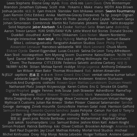
Lewis Stephens
Blaine Gray
styles
Ross
chris reis
Liam Davis
Chris Wintermyer
Brandon
Jonathan Ojibway
Scott
mik
Yokami c:
Make
maru
MDTH
Alex Brown
Joshua Jacobs
峻辰 朱
ryan mrazik
Stanislav
Ken Ishikawa
sinsin
Swann Fourmanoy
Juan Ramón Ortiz Estévez
Anika
Matthew-Gracey Desravines
Ta Sp
Joseph Dignan
Alec Keck
Elhi Stevens
bavazov
Bình Võ Thiên
JacobyO
Anıl Çaylak
Shivam Ganju
Johan Simonsson
Combrinck
Martín Niz Tutoriales
jstevens
david
halle stoeppler
Solid Neptune
Jaber Alarbash
S A Cooke
Nathan Salla
Brian Lane
dokiderg
Aaron
Trevor Larson
YUKI SHIBUTANI/ YUN
Little Weird Kid Stories
Donald Stooks
Duskfall
cloudhed
Aimé
Tomi Ollikainen
Caio Notari
Maxim Nordentz
Triangle Interactive
leon labyk
Filip Nyborg
Mathijs Peerboom
Samuel Bassale
Mike L.
colinangusstudio
Fangzahn Aviation Studios
Dave
Philip Pryke
Alexander Leinauer
francesco sabbatella
Will
Mark Leonard
Chuck Morris
Eliézer Ojeda
Daniel Eijgendaal
Lucas Cozzoli
Salina De Leon
Tony Alfredsson
תמר פלג טל
Kaleo/Dalton
Duzemine
Kim Myeong Soom
nicolaspetton
Alan Stoll
Syed
Daniel Warf
Steve White
Felix Lopez
Jeffrey McIlmoyle
Kie
Greenlines78
Chem
The Paraverse
C1T1Z333N
Federico Salvetti
andrew Carbery
혜영 전
ꌃ꒒ꀎꋪꋪꌩ ꀘꈤꀤꁅꃅ꓄
Stilian
Melissa Farrell
roddye
Minja Lojanica
Anthony Delasanta
Ian Wilson
Alan Bakir
Thomas Woodward
Rab
Adrien Alexandre
N-JELLY
captkiro
思涵 王
n d o n
Steve Girard
Eric Chan
venkat rathna kumar talluri
adelaide begalli
Rodrigo Silva
Marianne Andersen
Kristinn Sturluson
Sounds And Dungeons
coshichi
Rowan Gipe
Mattias Lundstrom
Duncan Hewitt
Nathanaël Platz
Joseph Krzywoszyja
Karen Collins
Eric G
Smoke EA Graffiti
Digital Prophet
gaggle
Fennec
Inês Sousa
Josh Strawder
AshenBone
FlameTop
Alex Stephens
Walter Weaver
Tristan Voulelis
Mark
Vsevolods Gniteckis
Moto Designshop
Arthur
Alphaology
Илья Снопков
Luthonium Virtual Heritage
Mythical X Customs
Julian Rai Anwor
Stefan Plösser
Classical Salamander
Sandra
George
damageg
Zineb mounfik
GonzoNole
Hemen Galal
nost
Harrison Gafford
Samuel Benning
Gerardo Quiros Sanchez
Juuso Pohjola
Canun
For Got U
Tony Li
Jordan
Jorge Panduro Santana
jan moudry
Beth
Nathanaël
piggy chop
宣臣 紀
gavin poss
Nicola Baribeau
oominx
Muhammad
Raphael Dahan
Jack saksik
toomanydans
Lisa
Samuel Bidne
Jeshire Kiten Katt
Adam Knight
Simon Probert
Patrick Balthrop
kiki
Oliver Cretton
Brooklen Ashleigh
Arianna Mex
Bart Paul Dujardin
Jay Court
Mathias Kirkeby
Mortal Void Studios
micheal
Michel Kinfoussia
Doxy
Filip Morys
Nikita Lebedev
Holger Tollbäck
Anilene Gassner