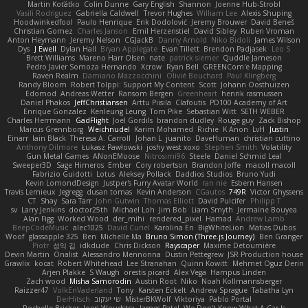
Martin Koťátko
Colin Dunne
Gary English
Shannon
Joenne Hub-Strobl
Vasili Rodriguez
Gabriella Caldwell
Trevor Hughes
William Lee
Alexis Shuping
Hoodwinkedfool
Paulo Henrique
Erik Dodolović
Jeremy Brouwer
David Beneš
Christian Gomez
Charles Janson
Emil Herzenstiel
David Sibley
Ruben Vroman
Anton Heymann
Jeremy Nelson
CGJackB
Danny Arnold
Niko Bidoli
James Wilson
Dys
J Ewell
Dylan Hall
Bryan Applegate
Evan Tillett
Brendon Padjasek
Leo S
Brett Williams
Mareno Harr Olsen
nate
patrick siemer
Quddle Jameson
Pedro Javier Somoza Hernando
Xcrow
Ryan Bell
GREENCom'e Mapping
Raven Realm
Damiano Mazzocchini
Olivié Bouchard
Paul Klingberg
Randy Bloom
Robert Tolppi: Support My Content
Scott
Johann Oosthuizen
Edomod
Andreas Wetter
Ransom Bergen
Greenheart
henrik rasmussen
Daniel Phakos
JeffChristiansen
Arttu Piisila
Clafoutis
PD100 Academy of Art
Enrique Gonzalez
Kenleung Leung
Tom Pike
Sebastian Witt
SETH WEBER
Charles Herrmann
GadFlight
Joel Gordils
brandon dudley
Rouge guy
Zack Bishop
Marcus Grennborg
Weichnudel
Karim Mohamed
Richie
K Anon
LvH
Justin
Einarr
Iain Black
Theresa A. Carroll
Johan L
juanito
DaveHuman
christian cuttino
Anthony Dilmore
Łukasz Pawłowski
joshy west xoxo
Stephen Smith
Volatility
Gun Metal Games
ANonEMoose
Nitrosimi96
Steele
Daniel Schmid Leal
Sweeper3D
Sage Himeros
Ember
Cory robertson
Brandon Joffe
macoll macoll
Fabrizio Guidotti
Lotus
Aleksey Pollack
Daddios Studios
Bruno Yudi
Kevin LomondDesign
Justper's Furry Avatar World
ran nie
Esbern Hansen
Travis Lemieux
Jegregg
dusan tomas
Kevin Anderson
CGautos
749R
Victor Ghyssens
CT
Shay
Sara Tarr
John Gutwin
Thomas Elliott
David Pulcifer
Philipp T
sv
Larry Jenkins
doctor25th
Michael Loh
Jim Bob
Liam Smyth
Jermaine Bouyea
Alan Figg
Worked Wood
der_mihi
rendered_pixel
Hamad
Andrew Lamb
BeepCodeMusic
alec1025
David Curiel
Karolina En
BigWhiteLion
Matias Dubos
Woof
glassapple 325
Ben
Michelle Ma
Bruno Simon (Three.js Journey)
Ben Granger
Piotr
성익 김
idkdude
Chris Dickson
Rayscaper
Maxime Detournière
Devin Martin
Onalist
Alessandro Mennonna
Dustin Pettegrew
JSR Production house
Grawlix
kocat
Robert Whitehead
Lee Stranahan
Quinn Kowitt
Mehmet Oguz Derin
Arjen Plakke
S Waugh
orestis picard
Alex Vega
Hampus Linden
Zach wood
Misha Samorodin
Austin Root
Niko
Noah Kollmannsberger
Raizzer47
VolkEnVaderland
Tony
Karsten Eckelt
Andrew Sprague
Tabatha Lyn
Pablo Portal
Viktoriya
MisterBKWolf
שי יעקוב
DerHitsch
Rochelle Bricker
Joeri Woudstra
James Patel
We Don't Know What A Car Is