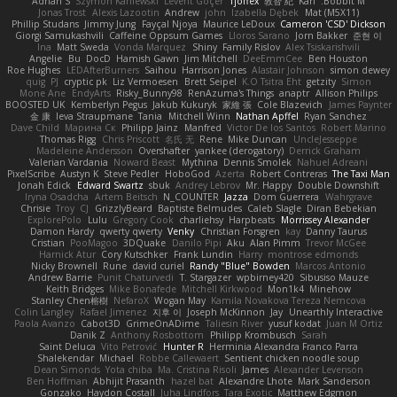
Adrian S
Szymon Kaniewski
Levent Göçer
Tjoffex
敦智 紀
Karl
Bobbit M.
Jonas Trost
Alexis Lazootin
Andrew
john
Izabella Dębek
Mat (M5X11)
Phillip Studans
Jimmy Jung
Fayçal Njoya
Maurice LeDoux
Cameron 'CSD' Dickson
Giorgi Samukashvili
Caffeine Oppsum Games
Lloros Sarano
Jorn Bakker
준현 이
Ina
Matt Sweda
Vonda Marquez
Shiny
Family Rislov
Alex Tsiskarishvili
Angelie
Bu
DocD
Hamish Gawn
Jim Mitchell
DeeEmmCee
Ben Houston
Roe Hughes
LEDAfterBurners
Saihou
Harrison Jones
Alastair Johnson
simon dewey
quig
PJ
cryptic pk
Liz Vermoesen
Brett Seipel
K.O Tsitra Eht
getzity
Simon
Mone Ane
EndyArts
Risky_Bunny98
RenAzuma's Things
anaptr
Allison Philips
BOOSTED UK
Kemberlyn Pegus
Jakub Kukuryk
家維 張
Cole Blazevich
James Paynter
金 康
Ieva Straupmane
Tania
Mitchell Winn
Nathan Apffel
Ryan Sanchez
Dave Child
Марина Ск
Philipp Jainz
Manfred
Victor De los Santos
Robert Marino
Thomas Rigg
Chris Priscott
名氏 无
Rene
Mike Duncan
UncleJesseppe
Madeleine Andersson
Overshafter
yankee (derogatory)
Derrick Graham
Valerian Vardania
Noward Beast
Mythina
Dennis Smolek
Nahuel Adreani
PixelScribe
Austyn K
Steve Pedler
HoboGod
Azerta
Robert Contreras
The Taxi Man
Jonah Edick
Edward Swartz
sbuk
Andrey Lebrov
Mr. Happy
Double Downshift
Iryna Osadcha
Artem Beitsch
N_COUNTER
Jazza
Dom Guerrera
Wahrgrave
Chrisie
Troy
CJ
GrizzlyBeard
Baptiste Belmudes
Caleb Slagle
Diran Bebekian
ExplorePolo
Lulu
Gregory Cook
charliehsy
Harpbeats
Morrissey Alexander
Damon Hardy
qwerty qwerty
Venky
Christian Forsgren
kay
Danny Taurus
Cristian
PooMagoo
3DQuake
Danilo Pipi
Aku
Alan Pimm
Trevor McGee
Harnick Atur
Cory Kutschker
Frank Lundin
Harry
montrose edmonds
Nicky Brownell
Rune
david curiel
Randy "Blue" Bowden
Marcos Antonio
Andrew Barrie
Punit Chaturvedi
T. Stargazer
wpbirney420
Sibusiso Mauze
Keith Bridges
Mike Bonafede
Mitchell Kirkwood
Mon1k4
Minehow
Stanley Chen榕樹
NefaroX
Wogan May
Kamila Novakova Tereza Nemcova
Colin Langley
Rafael Jimenez
지후 이
Joseph McKinnon
Jay
Unearthly Interactive
Paola Avanzo
Cabot3D
GrimeOnADime
Taliesin River
yusuf kodat
Juan M Ortiz
Danik Z
Anthony Rosbottom
Philipp Krombusch
Sarah
Saint Deluca
Vito Petrović
Hunter R
Herminia Alexandra Franco Parra
Shalekendar
Michael
Robbe Callewaert
Sentient chicken noodle soup
Dean Simonds
Yota chiba
Ma. Cristina Risoli
James
Alexander Levenson
Ben Hoffman
Abhijit Prasanth
hazel bat
Alexandre Lhote
Mark Sanderson
Gonzako
Haydon Costall
Juha Lindfors
Tara Exotic
Matthew Edgmon