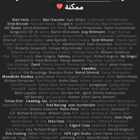
ممكنة
Mike Verta
Anton
Max Chandler
Ryan Wiebe
S J Bennett
Joni Mercado
Ernst Bronde
Yorik van Havre
Douglas K.
Scott DeWoody
Max Christian Pohle
I/O Studio
James Robinson
Eric Perley
BetaFive Productions - Daren Dochterman
KangaroOz 3D
JS
James
Marcin Wiśniewski
Joey Wittmann
Roger Thomas
Javier Meseguer de Paz
Lampantino
Roberd Palm
Tomasz Muszyński
Leif Pedersen
chris huf
Viduttam Katkar
Lasse Kjønnås
Eelco Dolstra
Scott Wheeler
Charles Tigner
Derek Carlin
Malcolm Dwyer
PaulR
Manfred Knorr
Evan Seccombe
David Pekarek
fr54
Riccardo Giovanetti
Tomasz Wyszolmirski
Fianna Wong
Wendy Ward
RF
Stephen D Swaney
Stephane Toraldo
Herman Idzerda
William Schilthuis
Phyl
Paul O' Grady
Alan Gregory
Calinou
James Rogers
Robert Angone
Kai Gregor
ambientCG
Peter Moonen
Takuya Sawatari
Miguelaxa
Luthien Dulk
Zaq Schlanger
David
Warren Moore
Thomas Lisle
Vedat Afuzi
xavier moscoso
Frank Grande
Nico Wardakas
Mikkel Nielsen
VoxelKei
Conicer
Chase Stone
Samuel
Erik Brundidge
Brendon Porter
Bernd Schmidt
Denys Holovyanko
Mondlicht Studios
penti_mmd
Patrick Nugent
Cyrille Maurice
Sofia
Martin Pražák
Michael Fernandez
Petr Hloušek
Atdhe Gashi
Arman Sernaz
Gun
Jack Humbert
SonOfPorcupine
Tobias Gallé
Nino Kapetanovic
paragsatyal
Caitlyn Byrne
honda78
Justin
Puzzlebox Props
Michael Porter
Rob Waller
Leo Santos
Mark Lopatka
esther carney
Jen Hao Yeh
zgred
Dimitri Diakopoulos
Jeff Barnaby
Jed Laurance
Alexlee
Victor Gama Sabbithi
Tobias Rösli
Cadalog, Inc.
Scott Wilson
Oliver Hotz
Johnathan Alan Vanderpool
RaptorBricks
OroborosNZ
Erel Herzog
sean dunderdale
Neal Huston
Rick Palmer
Lorie Loeb
William Unsworth
Pietro Ponti
Ike Li
Laura Ganis
Domenic S
G.P
Michael B Johnson
William Carey
R.H. García
Andrew_D
Fabrice Zaini
Rene Gansen
Evan Campbell
Alexander Bachvarov
Robert Wallis
Goro Fujita
Martin Banak - Dr Zed
Mike Festa
Fábio De Carvalho
Clifford A Worsham
Kevin Barnum
Pere Pau Sancho
JJ
Edgard Costa
Ayetheist
fred gissubel
John Moon
kiky
Richard Wright
Patrick Lowry
Jay Piboontum
Henrik Berglund
Bob Dowling
Da5id
Peter Baintner
HDR Light Studio
Devin Harris
Francis Boyle
Jason Lai
Peggy O'Brien
f1rstpers0n
jehrmaig
Miket
Dana McCabe
Daniel Fitzgerald