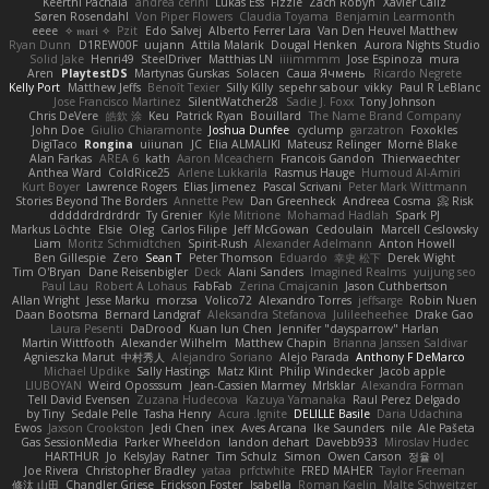
Keerthi Pachala
andrea cerini
Lukas Ess
Fizzle
Zach Robyn
Xavier Caliz
Søren Rosendahl
Von Piper Flowers
Claudia Toyama
Benjamin Learmonth
eeee
✧ 𝔪𝔞𝔯𝔦 ✧
Pzit
Edo Salvej
Alberto Ferrer Lara
Van Den Heuvel Matthew
Ryan Dunn
D1REW00F
uujann
Attila Malarik
Dougal Henken
Aurora Nights Studio
Solid Jake
Henri49
SteelDriver
Matthias LN
iiiimmmm
Jose Espinoza
mura
Aren
PlaytestDS
Martynas Gurskas
Solacen
Саша Ячмень
Ricardo Negrete
Kelly Port
Matthew Jeffs
Benoît Texier
Silly Killy
sepehr sabour
vikky
Paul R LeBlanc
Jose Francisco Martinez
SilentWatcher28
Sadie J. Foxx
Tony Johnson
Chris DeVere
皓欽 涂
Keu
Patrick Ryan
Bouillard
The Name Brand Company
John Doe
Giulio Chiaramonte
Joshua Dunfee
cyclump
garzatron
Foxokles
DigiTaco
Rongina
uiiunan
JC
Elia ALMALIKI
Mateusz Relinger
Mornè Blake
Alan Farkas
AREA 6
kath
Aaron Mceachern
Francois Gandon
Thierwaechter
Anthea Ward
ColdRice25
Arlene Lukkarila
Rasmus Hauge
Humoud Al-Amiri
Kurt Boyer
Lawrence Rogers
Elias Jimenez
Pascal Scrivani
Peter Mark Wittmann
Stories Beyond The Borders
Annette Pew
Dan Greenheck
Andreea Cosma
Risk 📀
dddddrdrdrdrdr
Ty Grenier
Kyle Mitrione
Mohamad Hadlah
Spark PJ
Markus Löchte
Elsie
Oleg
Carlos Filipe
Jeff McGowan
Cedoulain
Marcell Ceslowsky
Liam
Moritz Schmidtchen
Spirit-Rush
Alexander Adelmann
Anton Howell
Ben Gillespie
Zero
Sean T
Peter Thomson
Eduardo
幸史 松下
Derek Wight
Tim O'Bryan
Dane Reisenbigler
Deck
Alani Sanders
Imagined Realms
yuijung seo
Paul Lau
Robert A Lohaus
FabFab
Zerina Cmajcanin
Jason Cuthbertson
Allan Wright
Jesse Marku
morzsa
Volico72
Alexandro Torres
jeffsarge
Robin Nuen
Daan Bootsma
Bernard Landgraf
Aleksandra Stefanova
Julileeheehee
Drake Gao
Laura Pesenti
DaDrood
Kuan lun Chen
Jennifer "daysparrow" Harlan
Martin Wittfooth
Alexander Wilhelm
Matthew Chapin
Brianna Janssen Saldivar
Agnieszka Marut
中村秀人
Alejandro Soriano
Alejo Parada
Anthony F DeMarco
Michael Updike
Sally Hastings
Matz Klint
Philip Windecker
Jacob apple
LIUBOYAN
Weird Oposssum
Jean-Cassien Marmey
MrIsklar
Alexandra Forman
Tell David Evensen
Zuzana Hudecova
Kazuya Yamanaka
Raul Perez Delgado
by Tiny
Sedale Pelle
Tasha Henry
Acura .Ignite
DELILLE Basile
Daria Udachina
Ewos
Jaxson Crookston
Jedi Chen
inex
Aves Arcana
Ike Saunders
nile
Ale Pašeta
Gas SessionMedia
Parker Wheeldon
landon dehart
Davebb933
Miroslav Hudec
HARTHUR
Jo
KelsyJay
Ratner
Tim Schulz
Simon
Owen Carson
정율 이
Joe Rivera
Christopher Bradley
yataa
prfctwhite
FRED MAHER
Taylor Freeman
修汰 山田
Chandler Griese
Erickson Foster
Isabella
Roman Kaelin
Malte Schweitzer