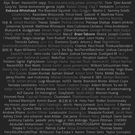
Alyx
Brian
HectorOH
sepp
The one and only phase
JimmyCNX
Tom
Tyler Avirett
Lucy Vu
Sonia domenech garcia
Joykk
Reiten Cheng
Clay T
Verbatim
Jonathan
Rebecca Whitehead
The Bearded Squirrel
Mac Greggor
Martin C
Sammy Sidefx
CineArtOhio
Radosław Wieczorek
Force Feed
Gabirél
R
Matthew Tronc
Aaron
Yael Ghusoun
Rodrigo Terrazas
Jeroen Bekkers
Sabrina Munley
재윤 옥
Jehad Maddah
Traxus
Sylvain
Polina Leskova
Pranaya Shakya
Adam Jenkins
Johannes Sjöstedt
Matthew Whiteacre
Alex Cullinane-Carrasco
Irma Andersson
Mukund A
sludgybeast
Kenan Regez
Oliver Erdmann
George Wheat
Matt Dalpé
HAGI
charlie otto
Well Misinformed
MarzZ
Brian Tabone
Khalid
Joseph Combs
Flex2006D !
Sergio Uscanga
Tom Rudolf
Robert jean
Leon Husky
Cédric Vermeirre
Tenzide Gallery
ぶー うじ
Dominic Qusto
Arturo J. Real
NightWriter
GremlinBrokeMyVideoGame
Michael Dunphy
Charles
Paul Friedl
TheAuraStandard
政則 谷
Ryan Williams
TurtleTheThing
Xie Ray
NotTerrellBatchelor
Joshua Campbell
EasedChunk2
retro rocks
Carl-Edwin
Joshua Esmeralda
Dushyant M
w z
yewen sun
Fattma Al Lawati
NekoTux
Danizoar
Houston Gaston
RayePixlrKay
Frederic Sigrist
EightySeven
George Clarke
Key van Thull
Slamuel EC
Felipe Ramos
RavenXXXX
Ben Watts
Derek Carlin
yuna yamamoto
Wilbert Schuurman Hess
Danny Ray Clark
Ezekiel Alexander
Jonas Printzen
TeaTime
Zeikomiray
Virgil Shaw
Per Gouras
Dusan Runtak
Ayman Sharaf
Anton Smit
Toms
BAMA Studio
Jakey Floofle
cael mckinney
Mistral Chronicles
Chance K
SBS
Kaitlyn Matchem
19:48
simen stroek
Luigi Macaluso
ns103
Vanta
Brandon Morse
Allison Cope
Yaroslav Leschenko
Kelvin Yim
Pascal Creative Design
Adam Moore
Yu xin Ye
keilyn nuñez
Katti
Dmitry Vinnik
David KALFON
正和 綱嶋
Moon
AI videomaking
ALP Gauna
Eli Herrington
GrayDarth
Sarah BADJI
Wenxin Huang
Emmett Peck
Cергей Лозенко
CluelessArt
ThatRamenDude
manuel chiocchetta
Konrad Wantrych
Armin Bauer
新之助 佐々木
Hieu Tran
Stefan Scotzniovsky
my moon, your stars
Eylül Solakoğlu
에이지
Harry Jumaidi
Jack Malone
E Barrios
Jack
Fy Hy
Queen Sitra
estuine
Yurii Antonyuk
Udi
Alexey Vaitvud
Dinki
Jarod
Andrew Rhyne
Andre Olivier
LunaLoutre
Danning Lu
Shaquita Puckett
Jacob Mars
Ashley Cline
vito schaniel
Axel Allstar
Zak Jarvis
William Parry
Jdnbyd
Dane Sands
Anthony Castillo
JakkeN
jerry biggs jr
Heli Aldridge
Tryvon Pittman
CHERRII
Abdullah Alshammari
Yogev Levy
RYDBRG PHOTOGRAPHY
Nikolai Strelioff
Freyka V
Fran Aspen
Patrick Zulke
Alicia Zimmermann
Thomas Steele
Here4StuffAndAllThat
Williscool
Eva Eoska V
Aaron
Trevor Seitz
Taylor Gonzalez