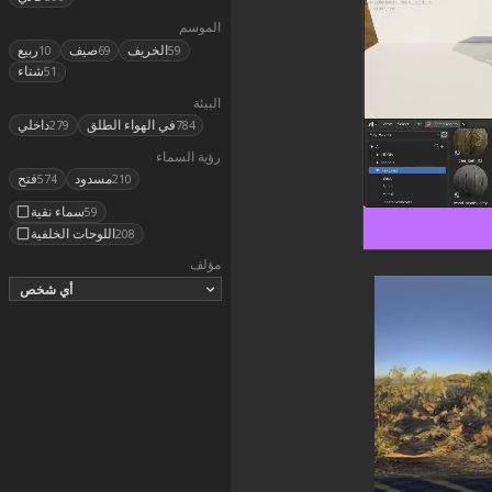
الموسم
الخريف
صيف
ربيع
10
69
59
شتاء
51
البيئة
في الهواء الطلق
داخلي
279
784
رؤية السماء
مسدود
فتح
574
210
سماء نقية
59
اللوحات الخلفية
208
مؤلف
أي شخص