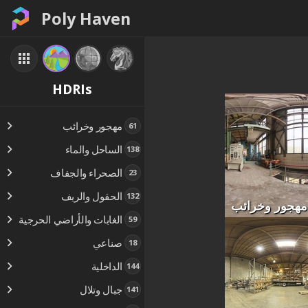
Poly Haven
HDRIs
مهجور وخرائب
61
الساحل والماء
138
الصحراء والجفاف
23
الحقول والريف
132
مهجور وخرائب
الغابات والأراضي الحرجية
59
صناعي
18
الداخلية
144
جبال وتلال
141