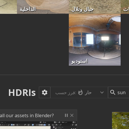
ات
جبال وتلال
الداخلية
استوديو
HDRIs
حار
فرز حسب:
ll our assets in Blender?