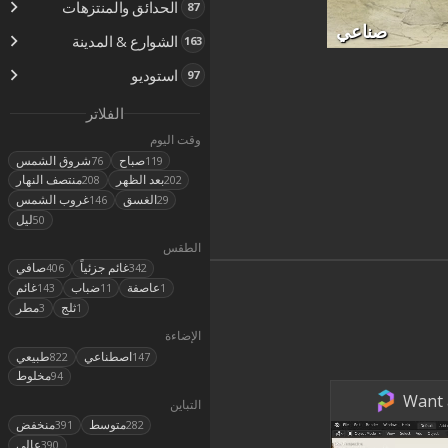
الحدائق والمنتزهات
87
صناعي
الشوارع & المدينة
163
استوديو
97
الفلاتر
وقت اليوم
صباح
شروق الشمس
76
119
بعد الظهر
منتصف النهار
208
202
الغسق
غروب الشمس
146
29
ليل
50
الطقس
غائم جزئياً
صافي
406
342
عاصفة
ضباب
غائم
143
11
1
ثلج
مطر
3
1
الإضاءة
اصطناعي
طبيعي
822
147
مخلوط
94
Want a
التباين
متوسط
منخفض
391
282
عالي
390