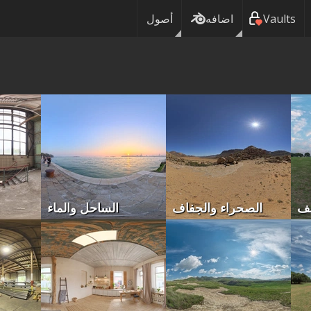
Vaults
اضافه
أصول
يف
الصحراء والجفاف
الساحل والماء