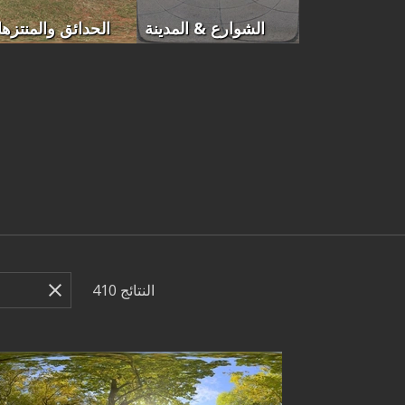
الشوارع & المدينة
الحدائق والمنتزه
النتائج
410