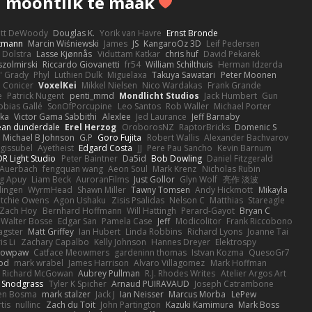
 moontlik te maak
ott DeWoody
Douglas K.
Yorik van Havre
Ernst Bronde
ttmann
Marcin Wiśniewski
James
JS
KangaroOz 3D
Leif Pedersen
 Dolstra
Lasse Kjønnås
Viduttam Katkar
chris huf
David Pekarek
zolmirski
Riccardo Giovanetti
fr54
William Schilthuis
Herman Idzerda
' Grady
Phyl
Luthien Dulk
Miguelaxa
Takuya Sawatari
Peter Moonen
Conicer
VoxelKei
Mikkel Nielsen
Nico Wardakas
Frank Grande
e
Patrick Nugent
penti_mmd
Mondlicht Studios
Jack Humbert
Gun
obias Gallé
SonOfPorcupine
Leo Santos
Rob Waller
Michael Porter
tka
Victor Gama Sabbithi
Alexlee
Jed Laurance
Jeff Barnaby
ean dunderdale
Erel Herzog
OroborosNZ
RaptorBricks
Domenic S
Michael B Johnson
G.P
Goro Fujita
Robert Wallis
Alexander Bachvarov
 gissubel
Ayetheist
Edgard Costa
JJ
Pere Pau Sancho
Kevin Barnum
R Light Studio
Peter Baintner
Da5id
Bob Dowling
Daniel Fitzgerald
Auerbach
fengquan wang
Aeon Soul
Mark Krenz
Nicholas Rubin
g Apuy
Liam Beck
AuroranFilms
Just Gollor
Glyn Wolf
亮作 淡波
dingen
WyrmHead
Shawn Miller
Tawny Tomsen
Andy Hickmott
Mikayla
itchie Owens
Agon Ushaku
Zisis Psalidas
Nelson C
Matthias
Stareagle
Zach Hoy
Bernhard Hoffmann
Will Hattingh
Perard-Gayot
Bryan C
Walter Bosse
Edgar San
Pamela Case
Jeff
Modicolitor
Frank Riccobono
gster
Matt Griffey
Ian Hubert
Linda Robbins
Richard Lyons
Joanne Tai
is Li
Zachary Capalbo
Kelly Johnson
Hannes Dreyer
Elektrospy
Snowpaw
Catface Meowmers
gardeninn thomas
Istvan Kozma
QuesoGr7
ood
mark wrabel
James Harrison
Alvaro Villagomez
Mark Hoffman
Richard McGowan
Aubrey Pullman
R.J. Rhodes Writes
Atelier Argos Art
 Snodgrass
Tyler K Spicher
Arnaud PUIRAVAUD
Joseph Catrambone
en Bosma
mark stalzer
Jack J
Ian Neisser
Marcus Morba
LePew
tis
nullinc
Zach du Toit
John Partington
Kazuki Kamimura
Mark Boss