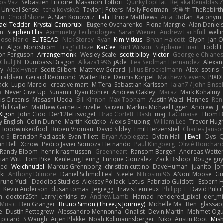
os Vaz
Sébastien Tricoire
Masanori Tottori
QuirkyTopHat
ReJ aka Renaldas 
Unreal Sensei
tchaikovsky2
Taylor J Peters
Molly Footman
大重生-TheRebirth
on
Chord Shore
A. Stan Konowitz
Talii
Bruce Matthews
Aria
3dfan
Xatonym
ael Tedder
Krystal Camprubi
Eugene Ovcharenko
Fiona Margrie
Alan Daniel
lm
Stephen Ellis
Aximmetry Technologies
Sarah Wiener
Andrew Faithfull
well
Jose Nario
ELITECAD
Nick Storey
Ryan
Kim Vitkus
Bryan Halcott
Glyph
Jan O
ic
Algot Nordström
Trag1cHaze
KaiCee
Kurt Wilson
Stéphane Huart
Todd E
on Ferguson
Arrangemonk
Wesley Scafe
scott bilby
Victor
George e Chiane
Chul JIN
Dumbass Dragon
Alkaza1996
jAde
Lea Seidman Hernandez
Alexan
ey
Alex Hyner
Scott Gilbert
Matthew Gerard
Julius Brockelmann
Alex
sotiris
araldsen
Gerard Redmond
Walter Rice
Dennis Korpel
Matthew Stevens
PIXD
ack
Lupo Marcio
creative mart
M Tera
Sebastian Karlsson
Iaian7 / John Einse
a
Never Give Up
Sunamii
Ryan Rohrer
Andrew Oakley
Maraz
Mark Kohalmy
nis Circenis
Masashi Ueda
Bill Kinnon
Max Topham
Austin Walzl
Hannes
Ren
Phil Galler
Matthew Garnett-Frizelle
Saliven
Markus Michael Egger
Andrew
J
Kigon
John Cido
Der12teEisvogel
Brad Corlett
Basti
maj
LaCimaise
Thom B
y English
Colin Dunne
Martin Koťátko
Alexis Shuping
William Lee
Trevor Hug
Hoodwinkedfool
Ruben Vroman
David Sibley
Emil Herzenstiel
Charles Janso
eo S
Brendon Padjasek
Evan Tillett
Bryan Applegate
Dylan Hall
J Ewell
Dys
Q
an Bell
Xcrow
Pedro Javier Somoza Hernando
Paul Klingberg
Olivié Bouchar
Randy Bloom
henrik rasmussen
Greenheart
Ransom Bergen
Andreas Wette
ian Witt
Tom Pike
Kenleung Leung
Enrique Gonzalez
Zack Bishop
Rouge gu
med
Weichnudel
Marcus Grennborg
christian cuttino
DaveHuman
juanito
Jo
ki
Anthony Dilmore
Daniel Schmid Leal
Steele
Nitrosimi96
ANonEMoose
Gu
runo Yudi
Daddios Studios
Aleksey Pollack
Lotus
Fabrizio Guidotti
Esbern 
s
Kevin Anderson
dusan tomas
Jegregg
Travis Lemieux
Philipp T
David Pulci
h
doctor25th
Larry Jenkins
sv
Andrew Lamb
Hamad
rendered_pixel
der_mi
Music
Ben Granger
Bruno Simon (Three.js Journey)
Michelle Ma
Ben
glassap
e
Dustin Pettegrew
Alessandro Mennonna
Onalist
Devin Martin
Mehmet Ogu
s picard
S Waugh
Arjen Plakke
Noah Kollmannsberger
Niko
Austin Root
Mis