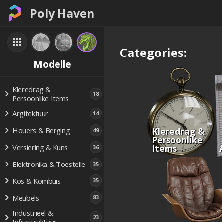
Poly Haven
Categories:
Modelle
Kleredrag &
18
Persoonlike Items
Argitektuur
14
Kleredrag &
Houers & Berging
49
Persoonlike
Items
Versiering & Kuns
36
Elektronika & Toestelle
35
Kos & Kombuis
35
Meubels
83
Industrieel &
23
Infrastruktuur