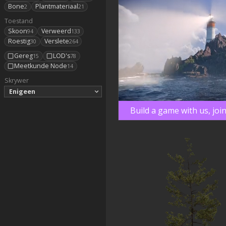
Bone
Plantmateriaal
2
21
Toestand
Skoon
Verweerd
94
133
Roestig
Verslete
30
264
Gereg
LOD's
15
78
Meetkunde Node
14
Skrywer
Enigeen
Build a game with us, joi