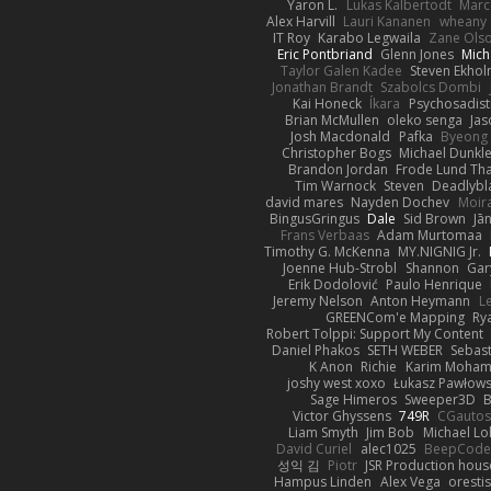
Yaron L.
Lukas Kalbertodt
Marc
Alex Harvill
Lauri Kananen
wheany
IT Roy
Karabo Legwaila
Zane Ols
Eric Pontbriand
Glenn Jones
Mich
Taylor Galen Kadee
Steven Ekho
Jonathan Brandt
Szabolcs Dombi
Kai Honeck
Íkara
Psychosadist
Brian McMullen
oleko senga
Jas
Josh Macdonald
Pafka
Byeong 
Christopher Bogs
Michael Dunkl
Brandon Jordan
Frode Lund Th
Tim Warnock
Steven
Deadlybl
david mares
Nayden Dochev
Moir
BingusGringus
Dale
Sid Brown
Jā
Frans Verbaas
Adam Murtomaa
Timothy G. McKenna
MY.NIGNIG Jr.
Joenne Hub-Strobl
Shannon
Gar
Erik Dodolović
Paulo Henrique
Jeremy Nelson
Anton Heymann
L
GREENCom'e Mapping
Ry
Robert Tolppi: Support My Content
Daniel Phakos
SETH WEBER
Sebast
K Anon
Richie
Karim Moha
joshy west xoxo
Łukasz Pawłows
Sage Himeros
Sweeper3D
B
Victor Ghyssens
749R
CGauto
Liam Smyth
Jim Bob
Michael Lo
David Curiel
alec1025
BeepCode
성익 김
Piotr
JSR Production hous
Hampus Linden
Alex Vega
oresti