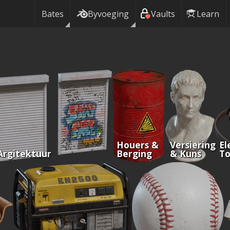
Bates
Byvoeging
Vaults
Learn
Houers &
Versiering
El
Argitektuur
Berging
& Kuns
To