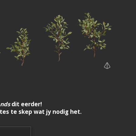
onds
dit eerder!
es te skep wat jy nodig het.