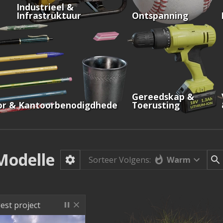
Industrieel &
Infrastruktuur
Ontspanning
Gereedskap &
or & Kantoorbenodigdhede
Toerusting
Modelle
Warm
Sorteer Volgens:
est project