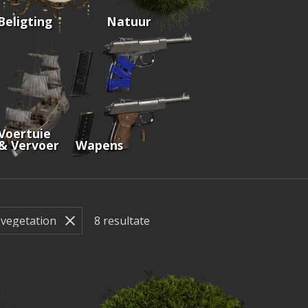
Beligting
Natuur
Voertuie
& Vervoer
Wapens
8
resultate