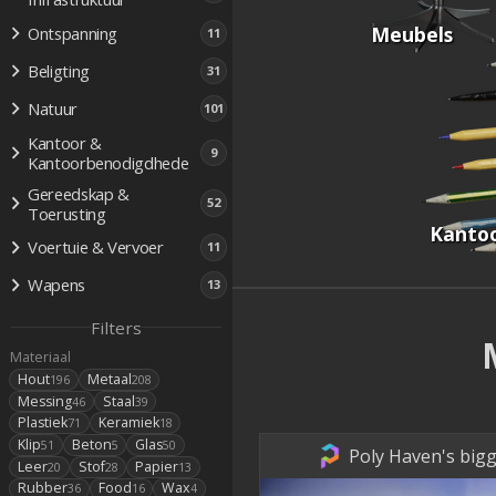
Meubels
Ontspanning
11
Beligting
31
Natuur
101
Kantoor &
9
Kantoorbenodigdhede
Gereedskap &
52
Toerusting
Kanto
Voertuie & Vervoer
11
Wapens
13
Filters
Materiaal
Hout
Metaal
196
208
Messing
Staal
46
39
Plastiek
Keramiek
71
18
Klip
Beton
Glas
51
5
50
Poly Haven's bigg
Leer
Stof
Papier
20
28
13
Rubber
Food
Wax
36
16
4