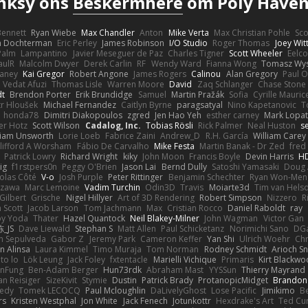
nksy ons
Beskermhere
om Poly Haven
 Bennett
Ryan Wiebe
Max Chandler
Anton
Mike Verta
Max Christian Pohle
Sc
en Dochterman
Eric Perley
James Robinson
I/O Studio
Roger Thomas
Joey Wi
Palm
Lampantino
Javier Meseguer de Paz
Charles Tigner
Scott Wheeler
Eelco
aulR
Malcolm Dwyer
Derek Carlin
RF
Wendy Ward
Fianna Wong
Tomasz Wys
aney
Kai Gregor
Robert Angone
James Rogers
Calinou
Alan Gregory
Paul O
Vedat Afuzi
Thomas Lisle
Warren Moore
David
Zaq Schlanger
Chase Stone
dt
Brendon Porter
Erik Brundidge
Samuel
Martin Pražák
Sofia
Cyrille Mauric
tr Hloušek
Michael Fernandez
Caitlyn Byrne
paragsatyal
Nino Kapetanovic
T
honda78
Dimitri Diakopoulos
zgred
Jen Hao Yeh
esther carney
Mark Lopa
er Hotz
Scott Wilson
Cadalog, Inc.
Tobias Rösli
Rick Palmer
Neal Huston
s
liam Unsworth
Lorie Loeb
Fabrice Zaini
Andrew_D
R.H. García
William Carey
lifford A Worsham
Fábio De Carvalho
Mike Festa
Martin Banak - Dr Zed
fred
Patrick Lowry
Richard Wright
kiky
John Moon
Francis Boyle
Devin Harris
HD
ig
f1rstpers0n
Peggy O'Brien
Jason Lai
Bernd Dully
Satoshi Yamasaki
Doug 
olas Côté
V-o
Josh Purple
Peter Rittinger
Benjamin Schechter
Ryan Won-Men
Izawa
Marc Lemoine
Vadim Turchin
Odin3D
Travis
Moiarte3d
Tim van Hels
Gilbert
Grische
Nigel Hillyer
Art of 3D Rendering
Robert Simpson
Nizzero
R
 Scott
Jacob Larson
Tom Jachmann
Max
Cristian Rocco
Daniel Raboldt
ray
y Yoda
Thater
Hazel Quantock
Neil Blakey-Milner
John Wagman
Victor Gan
_JS
Dave Liewald
Stephan S
Matt Allen
Paul Schicketanz
Norimichi Sano
DGa
an Sepulveda
Gabor Z
Jeremy Park
Cameron Keffer
Yan Shi
Ulrich Woehr
Chr
n Alinsa
Laura Kimmel
Timo Muraja
Tom Norman
Rodney Schmidt
Arioch 
to lo
Lök Leung
Jack Foley
fxtentacle
Marielli Vichique
Primaris
Kirt Blackw
nFung
Ben-Adam Berger
Hun73rdk
Abraham Mast
YYSSun
Thierry Mayrand
an Reisiger
SizeKivit
Stymie
Dustin
Patrick Brady
ProtanopicMidget
Brandon
edy
Tomek LECOCQ
Paul Mcloughlin
DaLivelyGhost
Lose Pacific
Jimikimo
B
rs
Kristen Westphal
Jon White
Jack Fenech
Jotunkottr
Hexdrake's Art
Ted Cur