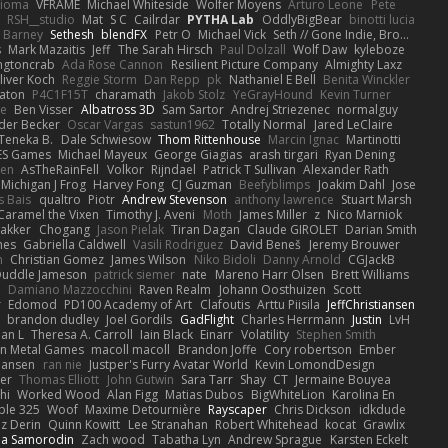
Zioma
VFRAME
Michael Whiteside
Wolfer Moyens
Arturo Leone
Pete
RSH__studio
Mat
S C
Cailrdar
PYTHA Lab
OddlyBigBear
binotti lucia
Barney
Sethesh
blendFX
Petr O
Michael Vick
Seth // Gone Indie, Bro...
s
Mark Mazaitis
Jeff
The Sarah Hirsch
Paul Dolzall
Wolf Daw
kyleboze
ingtoncrab
Ada Rose Cannon
Resilient Picture Company
Almighty Laxz
liver Koch
Reggie Storm
Dan Repp
pk
Nathaniel E Bell
Benita Winckler
aton
P4C1F15T
charamath
Jakob Stolz
YeGrayHound
Kevin Turner
se
Ben Visser
Albatross 3D
Sam Sartor
Andrej Striezenec
normalguy
der Becker
Oscar Vargas
sastun1962
Totally Normal
Jared LeClaire
Teneka B.
Dale Schwiesow
Thom Rittenhouse
Marcin Ignac
Martinotti
ES Games
Michael Mayeux
George Giagias
arash tirgari
Ryan Dening
len
AsTheRainFell
Volkor
Rijndael
Patrick T Sullivan
Alexander Rath
Michigan J Frog
Harvey Fong
CJ Guzman
Beefyblimps
Joakim Dahl
Jose
s Bais
qualtro
Piotr
Andrew Stevenson
anthony lawrence
Stuart Marsh
Caramel the Vixen
Timothy J. Aveni
Moth
James Miller
z
Nico Marniok
akker
Chogang
Jason Pielak
Tiran Dagan
Claude GIROLET
Darian Smith
hes
Gabriella Caldwell
Vasili Rodriguez
David Beneš
Jeremy Brouwer
n
Christian Gomez
James Wilson
Niko Bidoli
Danny Arnold
CGJackB
uddle Jameson
patrick siemer
nate
Mareno Harr Olsen
Brett Williams
d
Damiano Mazzocchini
Raven Realm
Johann Oosthuizen
Scott
r
Edomod
PD100 Academy of Art
Clafoutis
Arttu Piisila
JeffChristiansen
y
brandon dudley
Joel Gordils
GadFlight
Charles Herrmann
Justin
LvH
han L
Theresa A. Carroll
Iain Black
Einarr
Volatility
Stephen Smith
n Metal Games
macoll macoll
Brandon Joffe
Cory robertson
Ember
Hansen
ran nie
Justper's Furry Avatar World
Kevin LomondDesign
fer
Thomas Elliott
John Gutwin
Sara Tarr
Shay
CT
Jermaine Bouyea
hi
Worked Wood
Alan Figg
Matias Dubos
BigWhiteLion
Karolina En
ple 325
Woof
Maxime Detournière
Rayscaper
Chris Dickson
idkdude
z Derin
Quinn Kowitt
Lee Stranahan
Robert Whitehead
kocat
Grawlix
ha Samorodin
Zach wood
Tabatha Lyn
Andrew Sprague
Karsten Eckelt