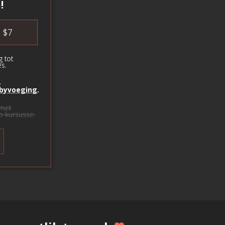
!
$
7
g
tot
s.
-
byvoeging
.
met
eo kursusse.
s