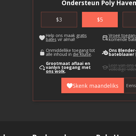
Ondersteun Poly Haven
$
3
$
5
Help ons maak
gratis
Vroeë toegan
bates
vir almal!
komende bate
Onmiddellike toegang tot
Ons Blender
alle inhoud in
die Kluise
.
bateblaaier
Grootmaat aflaai en
Leer van ons
vanlyn toegang met
volledige vid
ons wolk
.
Skenk maandeliks
Een