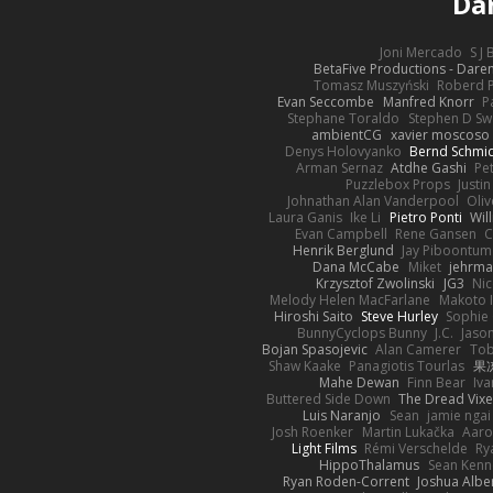
Da
Joni Mercado
S J
BetaFive Productions - Dar
Tomasz Muszyński
Roberd 
Evan Seccombe
Manfred Knorr
P
Stephane Toraldo
Stephen D Sw
ambientCG
xavier moscoso
Denys Holovyanko
Bernd Schmi
Arman Sernaz
Atdhe Gashi
Pe
Puzzlebox Props
Justin
Johnathan Alan Vanderpool
Oliv
Laura Ganis
Ike Li
Pietro Ponti
Wil
Evan Campbell
Rene Gansen
C
Henrik Berglund
Jay Piboontum
Dana McCabe
Miket
jehrma
Krzysztof Zwolinski
JG3
Nic
Melody Helen MacFarlane
Makoto 
Hiroshi Saito
Steve Hurley
Sophie 
BunnyCyclops Bunny
J.C.
Jason
Bojan Spasojevic
Alan Camerer
Tob
Shaw Kaake
Panagiotis Tourlas
果冻
Mahe Dewan
Finn Bear
Iv
Buttered Side Down
The Dread Vixe
Luis Naranjo
Sean
jamie ngai 
Josh Roenker
Martin Lukačka
Aaro
Light Films
Rémi Verschelde
Ry
HippoThalamus
Sean Kenn
Ryan Roden-Corrent
Joshua Albe