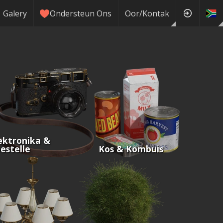
Galery
Ondersteun Ons
Oor/Kontak
ektronika &
estelle
Kos & Kombuis