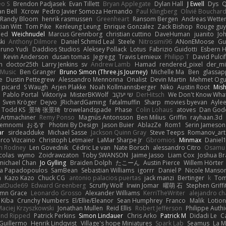
eo S
Brendon Padjasek
Evan Tillett
Bryan Applegate
Dylan Hall
J Ewell
Dys
Q
an Bell
Xcrow
Pedro Javier Somoza Hernando
Paul Klingberg
Olivié Bouchar
Randy Bloom
henrik rasmussen
Greenheart
Ransom Bergen
Andreas Wette
ian Witt
Tom Pike
Kenleung Leung
Enrique Gonzalez
Zack Bishop
Rouge gu
med
Weichnudel
Marcus Grennborg
christian cuttino
DaveHuman
juanito
Jo
ki
Anthony Dilmore
Daniel Schmid Leal
Steele
Nitrosimi96
ANonEMoose
Gu
runo Yudi
Daddios Studios
Aleksey Pollack
Lotus
Fabrizio Guidotti
Esbern 
s
Kevin Anderson
dusan tomas
Jegregg
Travis Lemieux
Philipp T
David Pulci
h
doctor25th
Larry Jenkins
sv
Andrew Lamb
Hamad
rendered_pixel
der_mi
Music
Ben Granger
Bruno Simon (Three.js Journey)
Michelle Ma
Ben
glassap
e
Dustin Pettegrew
Alessandro Mennonna
Onalist
Devin Martin
Mehmet Ogu
s picard
S Waugh
Arjen Plakke
Noah Kollmannsberger
Niko
Austin Root
Mis
Pablo Portal
Viktoriya
MisterBKWolf
שי יעקוב
DerHitsch
We Don't Know What
Sven Kröger
Dejvo
JRichardGaming
fatalmuffin
Sharp
movies byevan
Ayle
Todd KS
景琦 张景琦
trowelandspade
Phase
Colin Lohaus
atoves
Dan God
Artmachiner
Remy Ponso
Magnús Antonsson
Ben Milius
Griffin
rayhaan.3d
emnomi
おるす
Photini By Design
Jason Buier
AblazZe
Rom1
Serin Jameson
ar
sirdeadduke
Michael Sasse
Jackson Quinn Gray
Steve Teeps
Romanov_art
rco Vizcaino
Christoph Letmaier
LaMar Sharpe Jr
Gbromios
Minmax
Daniel
im Rodney
Len Govednik
Cédric Le van
Nate Borsch
alessandro Citro
Osamu
colas
wymo
Zoidrawzaton
Toby SWANSON
Jaime Jasso
Liam Cox
Joshua B
michael Chan
Jo Gylling
Braiden Dolph
たこーん
Austin Pierce
Willem Hörter
na Papadopoulos
SamBean
Sebastian Williams
igorrr
Daniel P
Nicole Manso
n
Kazo Kazo
Chuck CG
antonio palacios puertas
jack manzi
Bertinger
k
Tom
atDude69
Edward Greenberg
Scruffy Wolf
Irwin Jomar
曜萌 石
Stephen Griffi
mn Grace
Leonardo Grosso
Alexander Williams
KerriTheWriter
alejandro ch
Kiba
Crunchy Numbers
El/Ellie/Eleanor
Sean Humphrey
Franco
Malik
Lotio
aciej Krzyszkowski
Jonathan Mullen
Reid Ellis
Robert Jefferson
Philippe Authi
and Ripped
Patrick Perkins
Simon Lindauer
Chris Arko
Patrick M
Didadi Le
C
Guillermo
Henrik Lindqvist
Village's hope Miniatures
Spark Lab
Seamus
La 