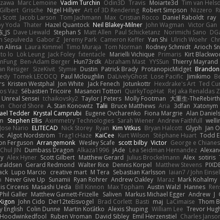
Izawa
Marc Lemoine
Vadim Turchin
Odin3D
Travis
Moiarte3d
Tim van Hels
Gilbert
Grische
Nigel Hillyer
Art of 3D Rendering
Robert Simpson
Nizzero
R
 Scott
Jacob Larson
Tom Jachmann
Max
Cristian Rocco
Daniel Raboldt
ray
y Yoda
Thater
Hazel Quantock
Neil Blakey-Milner
John Wagman
Victor Gan
_JS
Dave Liewald
Stephan S
Matt Allen
Paul Schicketanz
Norimichi Sano
DGa
an Sepulveda
Gabor Z
Jeremy Park
Cameron Keffer
Yan Shi
Ulrich Woehr
Chr
n Alinsa
Laura Kimmel
Timo Muraja
Tom Norman
Rodney Schmidt
Arioch 
to lo
Lök Leung
Jack Foley
fxtentacle
Marielli Vichique
Primaris
Kirt Blackw
nFung
Ben-Adam Berger
Hun73rdk
Abraham Mast
YYSSun
Thierry Mayrand
an Reisiger
SizeKivit
Stymie
Dustin
Patrick Brady
ProtanopicMidget
Brandon
edy
Tomek LECOCQ
Paul Mcloughlin
DaLivelyGhost
Lose Pacific
Jimikimo
B
rs
Kristen Westphal
Jon White
Jack Fenech
Jotunkottr
Hexdrake's Art
Ted Cur
os Vaz
Sébastien Tricoire
Masanori Tottori
QuirkyTopHat
ReJ aka Renaldas 
Unreal Sensei
tchaikovsky2
Taylor J Peters
Molly Footman
大重生-TheRebirth
on
Chord Shore
A. Stan Konowitz
Talii
Bruce Matthews
Aria
3dfan
Xatonym
ael Tedder
Krystal Camprubi
Eugene Ovcharenko
Fiona Margrie
Alan Daniel
lm
Stephen Ellis
Aximmetry Technologies
Sarah Wiener
Andrew Faithfull
well
Jose Nario
ELITECAD
Nick Storey
Ryan
Kim Vitkus
Bryan Halcott
Glyph
Jan O
ic
Algot Nordström
Trag1cHaze
KaiCee
Kurt Wilson
Stéphane Huart
Todd E
on Ferguson
Arrangemonk
Wesley Scafe
scott bilby
Victor
George e Chiane
Chul JIN
Dumbass Dragon
Alkaza1996
jAde
Lea Seidman Hernandez
Alexan
ey
Alex Hyner
Scott Gilbert
Matthew Gerard
Julius Brockelmann
Alex
sotiris
araldsen
Gerard Redmond
Walter Rice
Dennis Korpel
Matthew Stevens
PIXD
ack
Lupo Marcio
creative mart
M Tera
Sebastian Karlsson
Iaian7 / John Einse
a
Never Give Up
Sunamii
Ryan Rohrer
Andrew Oakley
Maraz
Mark Kohalmy
nis Circenis
Masashi Ueda
Bill Kinnon
Max Topham
Austin Walzl
Hannes
Ren
Phil Galler
Matthew Garnett-Frizelle
Saliven
Markus Michael Egger
Andrew
J
Kigon
John Cido
Der12teEisvogel
Brad Corlett
Basti
maj
LaCimaise
Thom B
y English
Colin Dunne
Martin Koťátko
Alexis Shuping
William Lee
Trevor Hug
Hoodwinkedfool
Ruben Vroman
David Sibley
Emil Herzenstiel
Charles Janso