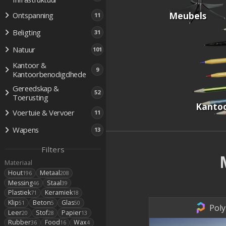
Meubels
Ontspanning
11
Beligting
31
Natuur
101
Kantoor &
9
Kantoorbenodigdhede
Gereedskap &
52
Toerusting
Kanto
Voertuie & Vervoer
11
Wapens
13
Filters
Materiaal
Hout
Metaal
196
208
Messing
Staal
46
39
Plastiek
Keramiek
71
18
Klip
Beton
Glas
51
5
50
Poly
Leer
Stof
Papier
20
28
13
Rubber
Food
Wax
36
16
4