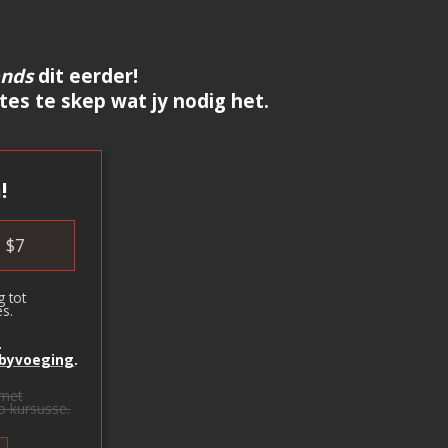
onds
dit eerder!
es te skep wat jy nodig het.
!
$
7
g
tot
s.
-
byvoeging
.
met
eo kursusse.