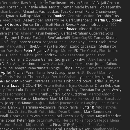
o Bermudez
Raw Magic
Kelly Tomlinson | Vision Space
VuD
Jaii Orozco
mes
Toriten57
Ginsnile Allen
Moritz Cremer
Made by Miri
Tobias Jensby
stian botero
Almantas Vasiliauskas
Tess Cornwall
Rahul Chandwaney
las
Ignacio
Kalliope Marie
Josh Dunfee
Gen
viviisection
Seraphin Ernst
n
Alec Drake
Desert Viber
MutantMike
Carl Glittenberg
Martin Guldbaek
xim Krioukov
Furkan Kirac
Scott North
Reese Moore
nofreelunch 100
nd Bird
robzilla
HonorableHoplite
madmacx
AlisserB
Tim Boylan
alem shams
Alheren
Kevin Kennedy
Carlos Abraham Gutiérrez Solis
tt
Evelyne I
Dániel Zarándi
BenYanken69
SomeGuyBS
Tomas Kiniulis
Rolf Frey
Lorenzo Festa
Sergei Krutihin
Kevin Roy
Peter Balicki
steve
ner
Mark Sullivan
theLOF
Maya Halphon
szabolcs csaszar
Stellarator
hor Davidsen
Peter Pejanović
Hope Moore
EK
The Creaky Floorboard
X11)
Izabella Dębek
john
Andrew
Alexis Lazootin
Jonas Trost
arano
Caffeine Oppsum Games
Giorgi Samukashvili
Alex Tsiskarishvili
cD
Bu
Angelie
simon dewey
Alastair Johnson
Harrison Jones
Saihou
n Philips
anaptr
RenAzuma's Things
Risky_Bunny98
EndyArts
Mone Ane
 Apffel
Mitchell Winn
Tania
Ieva Straupmane
金 康
Robert Marino
无
Chris Priscott
Thomas Rigg
Derrick Graham
yankee (derogatory)
he Taxi Man
Robert Contreras
Azerta
HoboGod
Steve Pedler
Austyn K
rrera
Jazza
N_COUNTER
Artem Beitsch
Iryna Osadcha
Diran Bebekian
ory Cook
Lulu
ExplorePolo
Danny Taurus
kay
Christian Forsgren
Venky
trose edmonds
Harry
Frank Lundin
Cory Kutschker
Marcos Antonio
edi
Andrew Barrie
Minehow
Mon1k4
Mitchell Kirkwood
Mike Bonafede
Jay
Joseph McKinnon
지후 이
Rafael Jimenez
Colin Langley
Juan M Ortiz
ttom
Danik Z
Herminia Alexandra Franco Parra
Hunter R
Vito Petrović
ames
Ma. Cristina Risoli
Yota chiba
Dean Simonds
Mark Sanderson
stall
Gonzako
Tim Winkelmann
Joel Green
Cody Chow
Miguel Mendez
ne
sonal
Peter Page
Saturnis#6115
Heriberto Reinoso Gallegos
Elena T
Pureon
Rinalds Miļicins
Monica Pirvu
家俊 吴
Jahluu
Paul Marshall
anekoko
Ian
Davide Bortoletti
Coral
Heather Walker
Jonathan Shelley