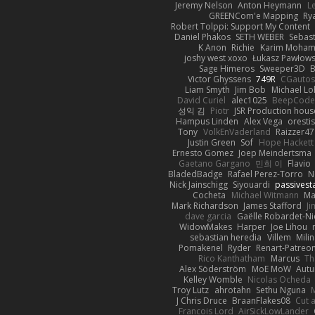
Jeremy Nelson
Anton Heymann
L
GREENCom'e Mapping
Ry
Robert Tolppi: Support My Content
Daniel Phakos
SETH WEBER
Sebast
K Anon
Richie
Karim Moha
joshy west xoxo
Łukasz Pawłows
Sage Himeros
Sweeper3D
B
Victor Ghyssens
749R
CGauto
Liam Smyth
Jim Bob
Michael Lo
David Curiel
alec1025
BeepCode
성익 김
Piotr
JSR Production hous
Hampus Linden
Alex Vega
oresti
Tony
VolkEnVaderland
Raizzer47
Justin Green
Sof
Hope Hackett
Ernesto Gomez
Joep Meindertsma
Gaetano Gargano
민희 이
Flavio
BladedBadge
Rafael Perez-Torro
N
Nick Jainschigg
Siyouardi
passivest
Cocheta
Michael Witmann
Ma
Mark Richardson
James Stafford
J
dave garcia
Gaëlle Robardet-Ni
WidowMakes
Harper
Joe Lihou
sebastian heredia
Villem
Mili
Pomakenel
Ryder
Renart-Patreo
Rico Kanthatham
Marcus
Th
Alex Söderström
MoE MoW
Autu
Kelley Womble
Nicolas Ocheda
Troy Lutz
ahrotahn
Sethu Nguna
M
J Chris Druce
BraanFlakes08
Cut 
Francois Lord
AirSickLowLander