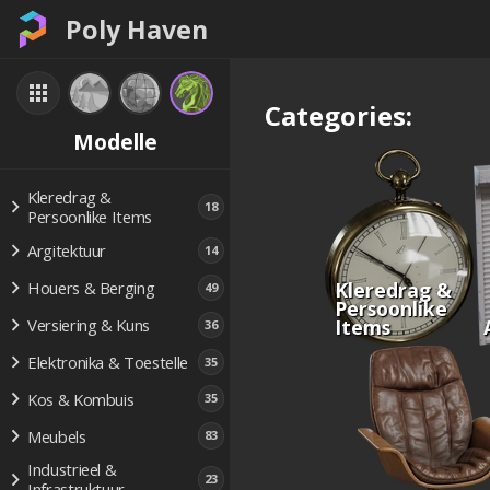
Poly Haven
Categories:
Modelle
Kleredrag &
18
Persoonlike Items
Argitektuur
14
Kleredrag &
Houers & Berging
49
Persoonlike
Items
Versiering & Kuns
36
Elektronika & Toestelle
35
Kos & Kombuis
35
Meubels
83
Industrieel &
23
Infrastruktuur