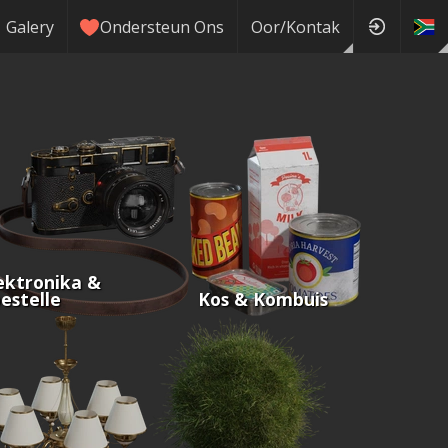
Galery
Ondersteun Ons
Oor/Kontak
ektronika &
estelle
Kos & Kombuis