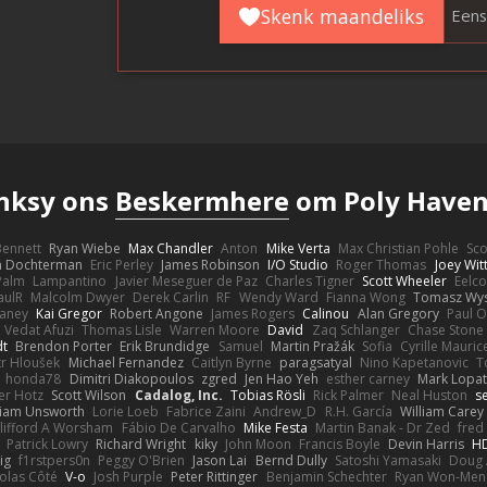
Skenk maandeliks
Een
nksy ons
Beskermhere
om Poly Haven
 Bennett
Ryan Wiebe
Max Chandler
Anton
Mike Verta
Max Christian Pohle
Sc
en Dochterman
Eric Perley
James Robinson
I/O Studio
Roger Thomas
Joey Wi
Palm
Lampantino
Javier Meseguer de Paz
Charles Tigner
Scott Wheeler
Eelco
aulR
Malcolm Dwyer
Derek Carlin
RF
Wendy Ward
Fianna Wong
Tomasz Wys
aney
Kai Gregor
Robert Angone
James Rogers
Calinou
Alan Gregory
Paul O
Vedat Afuzi
Thomas Lisle
Warren Moore
David
Zaq Schlanger
Chase Stone
dt
Brendon Porter
Erik Brundidge
Samuel
Martin Pražák
Sofia
Cyrille Mauric
tr Hloušek
Michael Fernandez
Caitlyn Byrne
paragsatyal
Nino Kapetanovic
T
honda78
Dimitri Diakopoulos
zgred
Jen Hao Yeh
esther carney
Mark Lopa
er Hotz
Scott Wilson
Cadalog, Inc.
Tobias Rösli
Rick Palmer
Neal Huston
s
liam Unsworth
Lorie Loeb
Fabrice Zaini
Andrew_D
R.H. García
William Carey
lifford A Worsham
Fábio De Carvalho
Mike Festa
Martin Banak - Dr Zed
fred
Patrick Lowry
Richard Wright
kiky
John Moon
Francis Boyle
Devin Harris
HD
ig
f1rstpers0n
Peggy O'Brien
Jason Lai
Bernd Dully
Satoshi Yamasaki
Doug 
olas Côté
V-o
Josh Purple
Peter Rittinger
Benjamin Schechter
Ryan Won-Men