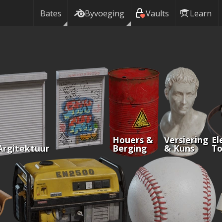
Bates
Byvoeging
Vaults
Learn
Houers &
Versiering
El
Argitektuur
Berging
& Kuns
To