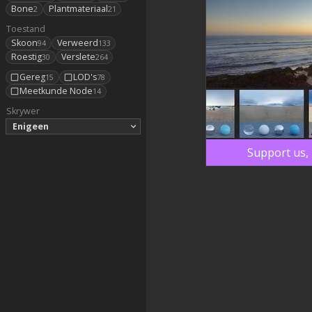
Bone
Plantmateriaal
2
21
Toestand
Skoon
Verweerd
94
133
Roestig
Verslete
30
264
Gereg
LOD's
15
78
Meetkunde Node
14
Skrywer
Enigeen
Support us, 