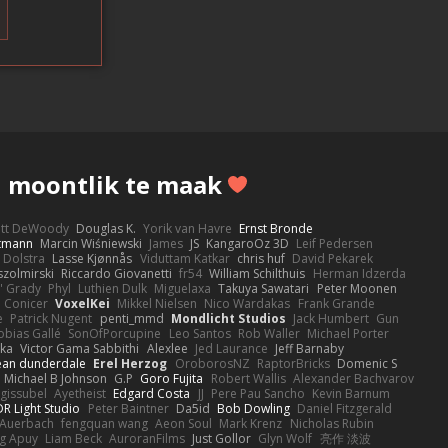
s
 moontlik te maak
ott DeWoody
Douglas K.
Yorik van Havre
Ernst Bronde
ttmann
Marcin Wiśniewski
James
JS
KangaroOz 3D
Leif Pedersen
 Dolstra
Lasse Kjønnås
Viduttam Katkar
chris huf
David Pekarek
zolmirski
Riccardo Giovanetti
fr54
William Schilthuis
Herman Idzerda
' Grady
Phyl
Luthien Dulk
Miguelaxa
Takuya Sawatari
Peter Moonen
Conicer
VoxelKei
Mikkel Nielsen
Nico Wardakas
Frank Grande
e
Patrick Nugent
penti_mmd
Mondlicht Studios
Jack Humbert
Gun
obias Gallé
SonOfPorcupine
Leo Santos
Rob Waller
Michael Porter
tka
Victor Gama Sabbithi
Alexlee
Jed Laurance
Jeff Barnaby
ean dunderdale
Erel Herzog
OroborosNZ
RaptorBricks
Domenic S
Michael B Johnson
G.P
Goro Fujita
Robert Wallis
Alexander Bachvarov
 gissubel
Ayetheist
Edgard Costa
JJ
Pere Pau Sancho
Kevin Barnum
R Light Studio
Peter Baintner
Da5id
Bob Dowling
Daniel Fitzgerald
Auerbach
fengquan wang
Aeon Soul
Mark Krenz
Nicholas Rubin
g Apuy
Liam Beck
AuroranFilms
Just Gollor
Glyn Wolf
亮作 淡波