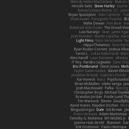
Melody Helen MacFarlane
Makoto 
Hiroshi Saito
Steve Hurley
Sophie 
BunnyCyclops Bunny
J.C.
Jason
Bojan Spasojevic
Alan Camerer
Tob
Shaw Kaake
Panagiotis Tourlas
果冻
Mahe Dewan
Finn Bear
Iv
Buttered Side Down
The Dread Vixe
Luis Naranjo
Sean
jamie ngai 
Josh Roenker
Martin Lukačka
Aaro
Light Films
Rémi Verschelde
Ry
HippoThalamus
Sean Kenn
Ryan Roden-Corrent
Joshua Albe
Yaron L.
Lukas Kalbertodt
Marc
Alex Harvill
Lauri Kananen
wheany
IT Roy
Karabo Legwaila
Zane Ols
Eric Pontbriand
Glenn Jones
Mich
Taylor Galen Kadee
Steven Ekho
Jonathan Brandt
Szabolcs Dombi
Kai Honeck
Íkara
Psychosadist
Brian McMullen
oleko senga
Jas
Josh Macdonald
Pafka
Byeong 
Christopher Bogs
Michael Dunkl
Brandon Jordan
Frode Lund Th
Tim Warnock
Steven
Deadlybl
david mares
Nayden Dochev
Moir
BingusGringus
Dale
Sid Brown
Jā
Frans Verbaas
Adam Murtomaa
Timothy G. McKenna
MY.NIGNIG Jr.
Joenne Hub-Strobl
Shannon
Gar
Erik Dodolović
Paulo Henrique