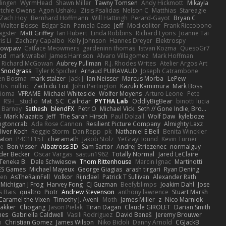
dingen
WyrmHead
Shawn Miller
Tawny Tomsen
Andy Hickmott
Mikayla
itchie Owens
Agon Ushaku
Zisis Psalidas
Nelson C
Matthias
Stareagle
Zach Hoy
Bernhard Hoffmann
Will Hattingh
Perard-Gayot
Bryan C
Walter Bosse
Edgar San
Pamela Case
Jeff
Modicolitor
Frank Riccobono
gster
Matt Griffey
Ian Hubert
Linda Robbins
Richard Lyons
Joanne Tai
is Li
Zachary Capalbo
Kelly Johnson
Hannes Dreyer
Elektrospy
Snowpaw
Catface Meowmers
gardeninn thomas
Istvan Kozma
QuesoGr7
ood
mark wrabel
James Harrison
Alvaro Villagomez
Mark Hoffman
Richard McGowan
Aubrey Pullman
R.J. Rhodes Writes
Atelier Argos Art
 Snodgrass
Tyler K Spicher
Arnaud PUIRAVAUD
Joseph Catrambone
en Bosma
mark stalzer
Jack J
Ian Neisser
Marcus Morba
LePew
tis
nullinc
Zach du Toit
John Partington
Kazuki Kamimura
Mark Boss
Zioma
VFRAME
Michael Whiteside
Wolfer Moyens
Arturo Leone
Pete
RSH__studio
Mat
S C
Cailrdar
PYTHA Lab
OddlyBigBear
binotti lucia
Barney
Sethesh
blendFX
Petr O
Michael Vick
Seth // Gone Indie, Bro...
s
Mark Mazaitis
Jeff
The Sarah Hirsch
Paul Dolzall
Wolf Daw
kyleboze
ingtoncrab
Ada Rose Cannon
Resilient Picture Company
Almighty Laxz
liver Koch
Reggie Storm
Dan Repp
pk
Nathaniel E Bell
Benita Winckler
aton
P4C1F15T
charamath
Jakob Stolz
YeGrayHound
Kevin Turner
se
Ben Visser
Albatross 3D
Sam Sartor
Andrej Striezenec
normalguy
der Becker
Oscar Vargas
sastun1962
Totally Normal
Jared LeClaire
Teneka B.
Dale Schwiesow
Thom Rittenhouse
Marcin Ignac
Martinotti
ES Games
Michael Mayeux
George Giagias
arash tirgari
Ryan Dening
len
AsTheRainFell
Volkor
Rijndael
Patrick T Sullivan
Alexander Rath
Michigan J Frog
Harvey Fong
CJ Guzman
Beefyblimps
Joakim Dahl
Jose
s Bais
qualtro
Piotr
Andrew Stevenson
anthony lawrence
Stuart Marsh
Caramel the Vixen
Timothy J. Aveni
Moth
James Miller
z
Nico Marniok
akker
Chogang
Jason Pielak
Tiran Dagan
Claude GIROLET
Darian Smith
hes
Gabriella Caldwell
Vasili Rodriguez
David Beneš
Jeremy Brouwer
n
Christian Gomez
James Wilson
Niko Bidoli
Danny Arnold
CGJackB