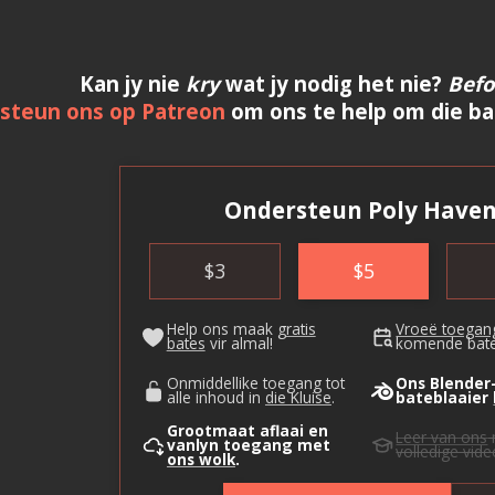
Kan jy nie
kry
wat jy nodig het nie?
Bef
steun ons op Patreon
om ons te help om die bat
Ondersteun Poly Haven
$
3
$
5
Help ons maak
gratis
Vroeë toegan
bates
vir almal!
komende bate
Onmiddellike toegang tot
Ons Blender
alle inhoud in
die Kluise
.
bateblaaier
Grootmaat aflaai en
Leer van ons
vanlyn toegang met
volledige vid
ons wolk
.