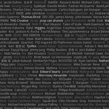
ec
Jacob Duhon
포로루
Deborah
84d93r
Ryszard Abdul
Michael Zahn
Dieg
de Awe
Sicong Ouyang
bjakbjak
Davide Medici
Padraic McQuarrie
david ja
Streams
Charles Chen
Anxiety Opossum
Carlos Esplugues
Jim Kneuper
seba
 Does Stuff
EEEEE
Jelle sahmkow
Scopitones
Brad Mellesmoen
A J
Andrew Is
ablo Gutierrez
Thomas Elrod
ZED ZED
James Abney
John kivinen
Kieran Kuh
DRKRM
THG Creative
lia wu
joop van drunick
Julie Woodcock
nic96
Dzät
Ma
vid-Alexandre
DennyB
NAN YI
Paul Gleason
Tales of Scale
Hank Kaamura
Mi
Andrew Osborne
Rafal
Higgins
Angel Diaz
Courtney Xenith
Francky Tang
s
Laster
Kris
Jackson N. Rocha
Paul McManus
TheCaptainAmerica
Bryant Benne
inn
Beth
Ebi3D
RVA DEMON
Niranjan Raghu
경문 서
Flagg3D
Lonnon Foster
intado
polo
Mila
Dewi
Matt's Media
Stephen Grimm
microdee
Hans Wege
ał Roszkowski
GearGrit - PS2 inspired 3D Platformer Action Game!
Raven Ai
T
it M.
Karl
敦智 紀
Tjoffex
Levent Göçer
Szymon Kaniewski
Adrian S
Mat (M5
LeDoux
Fayçal Njoya
Jimmy Jung
Phillip Studans
준현 이
Jorn Bakker
Lloros S
ez
Matt Sweda
Ina
Ben Houston
DeeEmmCee
Jim Mitchell
Hamish Gawn
Do
n
getzity
K.O Tsitra Eht
Brett Seipel
Liz Vermoesen
cryptic pk
PJ
quig
Alliso
家維 張
Jakub Kukuryk
Kemberlyn Pegus
BOOSTED UK
Ryan Sanchez
Nathan
Philipp Jainz
Марина Ск
Dave Child
UncleJesseppe
Mike Duncan
Rene
名氏 
Nahuel Adreani
Dennis Smolek
Mythina
Noward Beast
Valerian Vardania
T
Happy
Andrey Lebrov
sbuk
Edward Swartz
Jonah Edick
Wahrgrave
Dom Gue
izzlyBeard
CJ
Troy
Chrisie
Morrissey Alexander
Harpbeats
charliehsy
Greg
revor McGee
Alan Pimm
Aku
Danilo Pipi
3DQuake
PooMagoo
Cristian
mon
Rune
Nicky Brownell
Sibusiso Mauze
wpbirney420
T. Stargazer
Punit Chaturv
ereza Nemcova
Wogan May
NefaroX
Stanley Chen榕樹
Unearthly Interactive
OnADime
Cabot3D
Paola Avanzo
Sarah
Philipp Krombusch
Anthony Rosbo
 noodle soup
Robbe Callewaert
Michael
Shalekendar
Alexander Levenson
J
Prasanth
Ben Hoffman
Matthew Edgmon
Tara Exotic
Juha Lindfors
Haydon Co
tholi
Carlos Cardenas Negro
Squak Box
Chlo Christine
Gray
Someone Anyo
Mayo
Michael Hirschfelder
Joshua Palfrey
A
Maximino Huertas Vila
Shansen
FW
Darry
Wojciech Świątkiewicz
Jack Lynch
Peter Siemens
Ben Berntsen
Nan