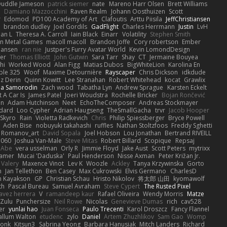
uddle Jameson
patrick siemer
nate
Mareno Harr Olsen
Brett Williams
d
Damiano Mazzocchini
Raven Realm
Johann Oosthuizen
Scott
r
Edomod
PD100 Academy of Art
Clafoutis
Arttu Piisila
JeffChristiansen
y
brandon dudley
Joel Gordils
GadFlight
Charles Herrmann
Justin
LvH
han L
Theresa A. Carroll
Iain Black
Einarr
Volatility
Stephen Smith
n Metal Games
macoll macoll
Brandon Joffe
Cory robertson
Ember
Hansen
ran nie
Justper's Furry Avatar World
Kevin LomondDesign
fer
Thomas Elliott
John Gutwin
Sara Tarr
Shay
CT
Jermaine Bouyea
hi
Worked Wood
Alan Figg
Matias Dubos
BigWhiteLion
Karolina En
ple 325
Woof
Maxime Detournière
Rayscaper
Chris Dickson
idkdude
z Derin
Quinn Kowitt
Lee Stranahan
Robert Whitehead
kocat
Grawlix
ha Samorodin
Zach wood
Tabatha Lyn
Andrew Sprague
Karsten Eckelt
 A Car Is
James Patel
Joeri Woudstra
Rochelle Bricker
Bojan Rončević
en
Adam Hutchinson
Neet
EchoTheComposer
Andreas Stockmayer
dard
Loo Cypher
Adrian Haugseng
TheSmallGacha
trvr
Jacob Hooper
Skyro
Rain
Violetta Radkevich
Chris
Philip Spiessberger
Bryce Powell
Aden Bise
nobuyuki takahashi
ruffles
Nathan Stoltzfoos
Freddy Sghetti
 Romanov_art
David Sopala
Joel Hobson
Lou Jonathan
Bertrand RIVEILL
1060
Joshua Van-Male
Steve Mitas
Robert Billard
Scopique
Repsaj
 Abe
vera usselman
Orly R
Jimmie Floyd
Jake Aust
Scott Peters
mytrixx
ramer
Mucai 'Daduska'
Paul Henderson
Nisse Axman
Peter Križan Jr.
Valery
Maxence Vinot
Lev K
Woozle
Ackley
Tanya Krzywinska
Gorto
n
Jan Tellethon
Ben Casey
Max Cukrowski
Elvis Germano
CharlesD
 Kayakson
GP
Christian Schau
Hristo Nikolov
将太郎 山田
kyomawolf
th
Pascal Bureau
Samuel Avraham
Steve Cypert
The Rusted Pixel
avez herrera
V
ramandeep kaur
Rafael Oliveira
Wendy Morris
Matze
nZulu
Punchersize
Neil Rowe
Nicolas
Genevieve Dumas
rich
cav528
er
yunlai hao
Juan Fonseca
Paulo Trecenti
Karol Droszcz
Fancy Flannel
allum Walton
etudenc
zylo
Daniel
Artem Zhuzhlikov
Sam Gao
Womp
Monk
Kitsun3
Sabrina Yeong
Barbara Hanusiak
Mitch Landers
Richard