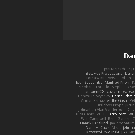
Da
Joni Mercado
S J
BetaFive Productions - Dar
Tomasz Muszyński
Roberd 
Evan Seccombe
Manfred Knorr
P
Stephane Toraldo
Stephen D Sw
ambientCG
xavier moscoso
Denys Holovyanko
Bernd Schmi
Arman Sernaz
Atdhe Gashi
Pe
Puzzlebox Props
Justin
Johnathan Alan Vanderpool
Oliv
Laura Ganis
Ike Li
Pietro Ponti
Wil
Evan Campbell
Rene Gansen
C
Henrik Berglund
Jay Piboontum
Dana McCabe
Miket
jehrma
Krzysztof Zwolinski
JG3
Nic