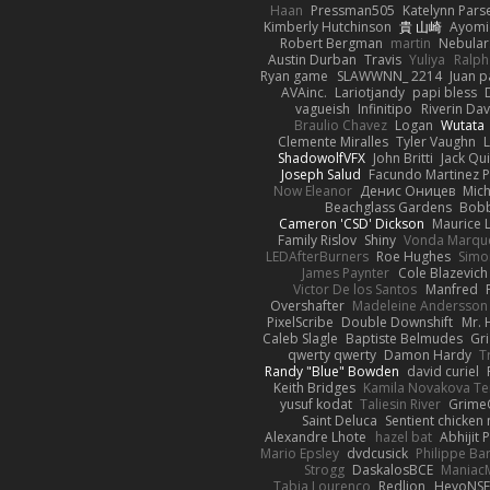
Haan
Pressman505
Katelynn Pars
Kimberly Hutchinson
貴 山崎
Ayomi
Robert Bergman
martin
Nebular
Austin Durban
Travis
Yuliya
Ralph
Ryan game
SLAWWNN_ 2214
Juan p
AVAinc.
Lariotjandy
papi bless
vagueish
Infinitipo
Riverin Da
Braulio Chavez
Logan
Wutata
Clemente Miralles
Tyler Vaughn
ShadowolfVFX
John Britti
Jack Qu
Joseph Salud
Facundo Martinez P
Now Eleanor
Денис Оницев
Mich
Beachglass Gardens
Bobb
Cameron 'CSD' Dickson
Maurice 
Family Rislov
Shiny
Vonda Marqu
LEDAfterBurners
Roe Hughes
Simo
James Paynter
Cole Blazevich
Victor De los Santos
Manfred
Overshafter
Madeleine Andersson
PixelScribe
Double Downshift
Mr. 
Caleb Slagle
Baptiste Belmudes
Gr
qwerty qwerty
Damon Hardy
T
Randy "Blue" Bowden
david curiel
Keith Bridges
Kamila Novakova T
yusuf kodat
Taliesin River
Grime
Saint Deluca
Sentient chicken
Alexandre Lhote
hazel bat
Abhijit 
Mario Epsley
dvdcusick
Philippe Bar
Strogg
DaskalosBCE
Maniac
Tabia Lourenco
Redlion
HeyoNS