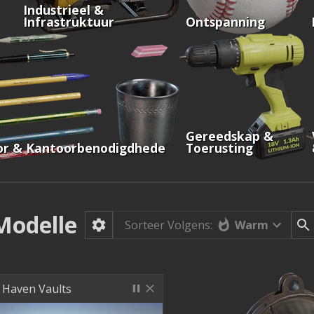
Industrieel &
Infrastruktuur
Ontspanning
Gereedskap &
or & Kantoorbenodigdhede
Toerusting
Modelle
Warm
Sorteer Volgens:
 Haven Vaults