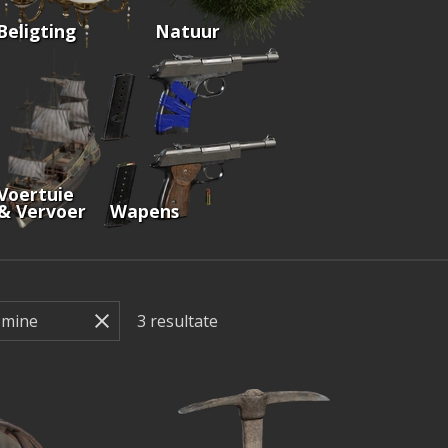
Beligting
Natuur
Voertuie
& Vervoer
Wapens
3
resultate