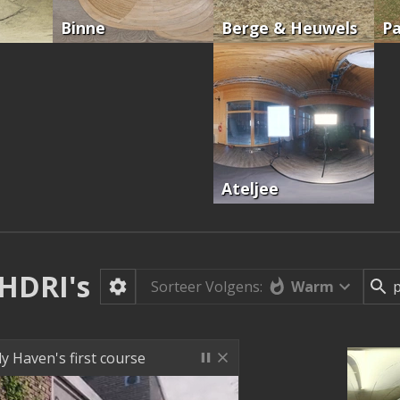
Binne
Berge & Heuwels
Pa
Ateljee
HDRI's
Warm
Sorteer Volgens:
ly Haven's first course