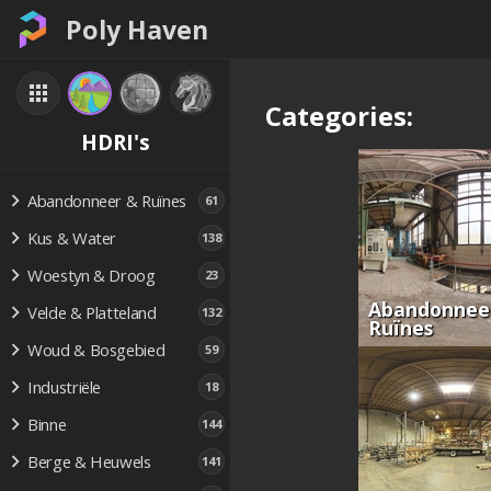
Poly Haven
Categories:
HDRI's
Abandonneer & Ruïnes
61
Kus & Water
138
Woestyn & Droog
23
Abandonnee
Velde & Platteland
132
Ruïnes
Woud & Bosgebied
59
Industriële
18
Binne
144
Berge & Heuwels
141