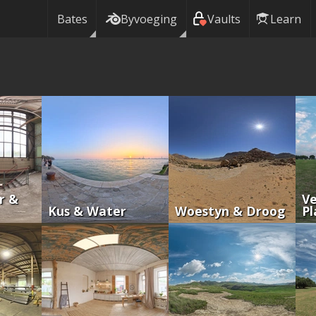
Bates
Byvoeging
Vaults
Learn
r &
Ve
Kus & Water
Woestyn & Droog
Pl