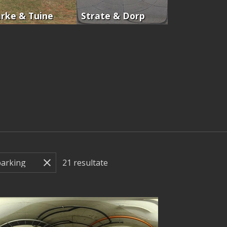
rke & Tuine
Strate & Dorp
21
resultate