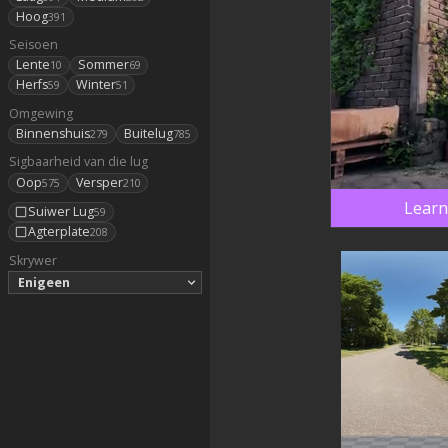
Hoog
391
Seisoen
Lente
Sommer
10
69
Herfs
Winter
59
51
Omgewing
Binnenshuis
Buitelug
279
785
Sigbaarheid van die lug
Oop
Versper
575
210
Learn
Suiwer Lug
59
Agterplate
208
Skrywer
Enigeen