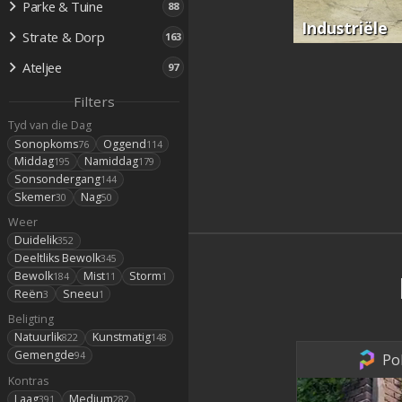
Parke & Tuine
88
Industriële
Strate & Dorp
163
Ateljee
97
Filters
Tyd van die Dag
Sonopkoms
Oggend
76
114
Middag
Namiddag
195
179
Sonsondergang
144
Skemer
Nag
30
50
Weer
Duidelik
352
Deeltliks Bewolk
345
Bewolk
Mist
Storm
184
11
1
Reën
Sneeu
3
1
Beligting
Natuurlik
Kunstmatig
822
148
Gemengde
94
Po
Kontras
Laag
Medium
391
282