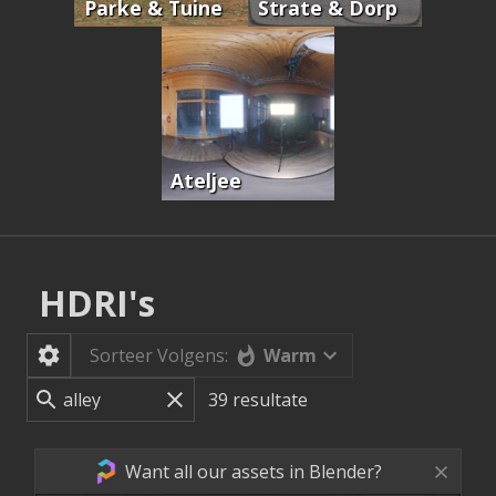
Parke & Tuine
Strate & Dorp
Ateljee
HDRI's
Warm
Sorteer Volgens:
39
resultate
Want all our assets in Blender?