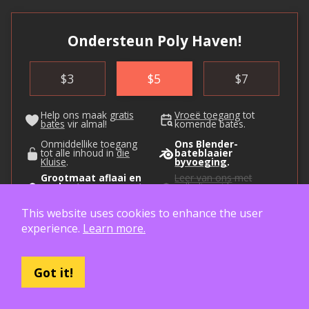
Ondersteun Poly Haven!
$
3
$
5
$
7
Help ons maak
gratis
Vroeë toegang
tot
bates
vir almal!
komende bates.
Onmiddellike toegang
Ons Blender-
tot alle inhoud in
die
bateblaaier
Kluise
.
byvoeging
.
Grootmaat aflaai en
Leer van ons
met
vanlyn toegang met
volledige video
ons wolk
.
kursusse.
This website uses cookies to enhance the user
Skenk maandeliks
experience.
Learn more.
Eens
Got it!