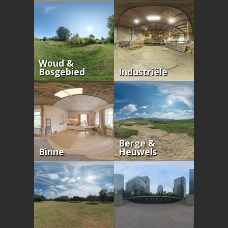
Woud &
Bosgebied
Industriële
Berge &
Binne
Heuwels