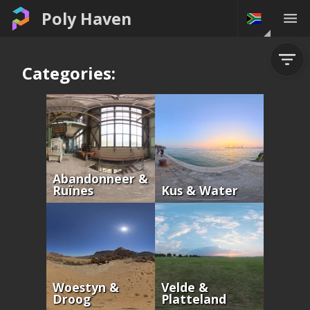
Poly Haven
Categories:
Abandonneer &
Ruïnes
Kus & Water
Woestyn &
Velde &
Droog
Platteland